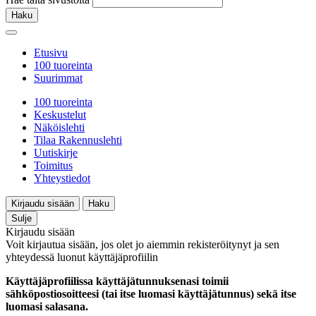
Haku
Etusivu
100 tuoreinta
Suurimmat
100 tuoreinta
Keskustelut
Näköislehti
Tilaa Rakennuslehti
Uutiskirje
Toimitus
Yhteystiedot
Kirjaudu sisään
Haku
Sulje
Kirjaudu sisään
Voit kirjautua sisään, jos olet jo aiemmin rekisteröitynyt ja sen
yhteydessä luonut käyttäjäprofiilin
Käyttäjäprofiilissa käyttäjätunnuksenasi toimii
sähköpostiosoitteesi (tai itse luomasi käyttäjätunnus) sekä itse
luomasi salasana.