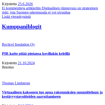
Kirjoitettu
25.6.2026
Ei kommentteja
artikkeliin Digitaalinen riippuvuus on strateginen
riski, jota Suomen rakennusala ei voi sivuuttaa
Lisää vieraskynästä
Kumppaniblogit
Recticel Insulation Oy
PIR-katto pitää pintansa kovillakin keleillä
Kirjoitettu
21.10.2024
Ilmoitus
Thomas Lindstrom
Virtuaalinen kaksonen tuo apua rakennuksien suunnitteluun ja
kestävyystavoitteiden saavuttamiseen