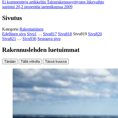
Ei kommentteja
artikkeliin Talonrakennusyritysten liikevaihto
supistui 20,2 prosenttia tammikuussa 2009
Sivutus
Kategoria
Rakentaminen
Edellinen sivu
Sivu
1
…
Sivu
817
Sivu
818
Sivu
819
Sivu
820
Sivu
821
…
Sivu
936
Seuraava sivu
Rakennuslehden luetuimmat
Tänään
Tällä viikolla
Tässä kuussa