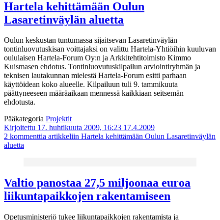
Hartela kehittämään Oulun
Lasaretinväylän aluetta
Oulun keskustan tuntumassa sijaitsevan Lasaretinväylän
tontinluovutuskisan voittajaksi on valittu Hartela-Yhtiöihin kuuluvan
oululaisen Hartela-Forum Oy:n ja Arkkitehtitoimisto Kimmo
Kuismasen ehdotus. Tontinluovutuskilpailun arviointiryhmän ja
teknisen lautakunnan mielestä Hartela-Forum esitti parhaan
käyttöidean koko alueelle. Kilpailuun tuli 9. tammikuuta
päättyneeseen määräaikaan mennessä kaikkiaan seitsemän
ehdotusta.
Pääkategoria
Projektit
Kirjoitettu 17. huhtikuuta 2009, 16:23
17.4.2009
2 kommenttia
artikkeliin Hartela kehittämään Oulun Lasaretinväylän
aluetta
Valtio panostaa 27,5 miljoonaa euroa
liikuntapaikkojen rakentamiseen
Opetusministeriö tukee liikuntapaikkojen rakentamista ja