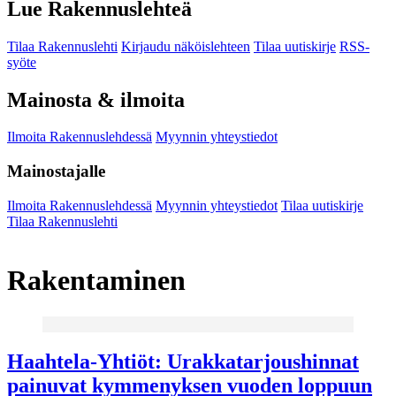
Lue Rakennuslehteä
Tilaa Rakennuslehti
Kirjaudu näköislehteen
Tilaa uutiskirje
RSS-
syöte
Mainosta & ilmoita
Ilmoita Rakennuslehdessä
Myynnin yhteystiedot
Mainostajalle
Ilmoita Rakennuslehdessä
Myynnin yhteystiedot
Tilaa uutiskirje
Tilaa Rakennuslehti
Rakentaminen
Haahtela-Yhtiöt: Urakkatarjoushinnat
painuvat kymmenyksen vuoden loppuun