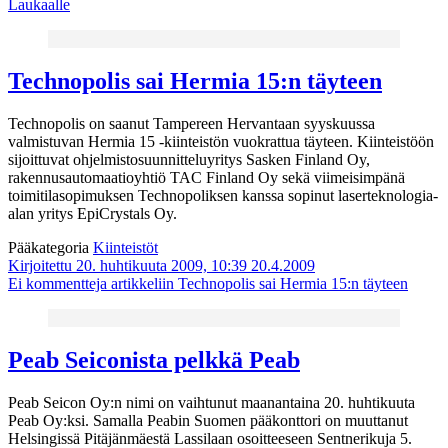
Laukaalle
Technopolis sai Hermia 15:n täyteen
Technopolis on saanut Tampereen Hervantaan syyskuussa
valmistuvan Hermia 15 -kiinteistön vuokrattua täyteen. Kiinteistöön
sijoittuvat ohjelmistosuunnitteluyritys Sasken Finland Oy,
rakennusautomaatioyhtiö TAC Finland Oy sekä viimeisimpänä
toimitilasopimuksen Technopoliksen kanssa sopinut laserteknologia-
alan yritys EpiCrystals Oy.
Pääkategoria
Kiinteistöt
Kirjoitettu 20. huhtikuuta 2009, 10:39
20.4.2009
Ei kommentteja
artikkeliin Technopolis sai Hermia 15:n täyteen
Peab Seiconista pelkkä Peab
Peab Seicon Oy:n nimi on vaihtunut maanantaina 20. huhtikuuta
Peab Oy:ksi. Samalla Peabin Suomen pääkonttori on muuttanut
Helsingissä Pitäjänmäestä Lassilaan osoitteeseen Sentnerikuja 5.