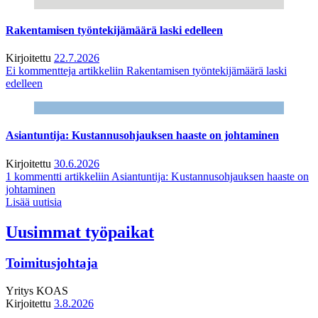
Rakentamisen työntekijämäärä laski edelleen
Kirjoitettu
22.7.2026
Ei kommentteja
artikkeliin Rakentamisen työntekijämäärä laski
edelleen
Asiantuntija: Kustannusohjauksen haaste on johtaminen
Kirjoitettu
30.6.2026
1 kommentti
artikkeliin Asiantuntija: Kustannusohjauksen haaste on
johtaminen
Lisää uutisia
Uusimmat työpaikat
Toimitusjohtaja
Yritys
KOAS
Kirjoitettu
3.8.2026