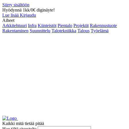
Siirry sisältöön
Hyödynnä 1kk/0€ diginäyte!
Lue lisää
Kirjaudu
Aiheet
Arkkitehtuuri
Infra
Kiinteistöt
Pientalo
Projektit
Rakennustuote
Rakentaminen
Suunnittelu
Talotekniikka
Talous
Työelämä
Kaikki mitä tietää pitää
Hae tältä sivustolta