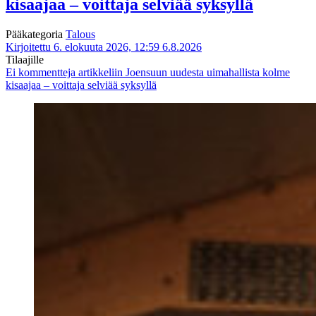
kisaajaa – voittaja selviää syksyllä
Pääkategoria
Talous
Kirjoitettu 6. elokuuta 2026, 12:59
6.8.2026
Tilaajille
Ei kommentteja
artikkeliin Joensuun uudesta uimahallista kolme
kisaajaa – voittaja selviää syksyllä