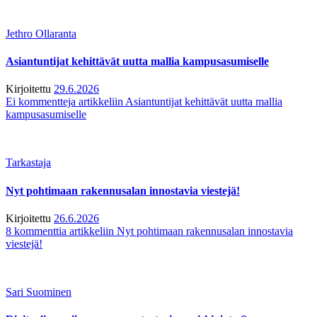
Jethro Ollaranta
Asiantuntijat kehittävät uutta mallia kampusasumiselle
Kirjoitettu
29.6.2026
Ei kommentteja
artikkeliin Asiantuntijat kehittävät uutta mallia
kampusasumiselle
Tarkastaja
Nyt pohtimaan rakennusalan innostavia viestejä!
Kirjoitettu
26.6.2026
8 kommenttia
artikkeliin Nyt pohtimaan rakennusalan innostavia
viestejä!
Sari Suominen