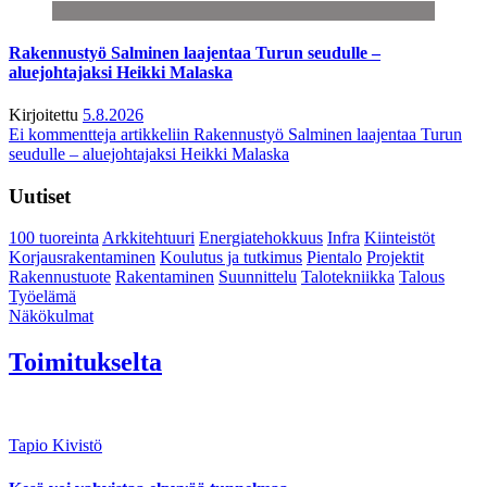
Rakennustyö Salminen laajentaa Turun seudulle –
aluejohtajaksi Heikki Malaska
Kirjoitettu
5.8.2026
Ei kommentteja
artikkeliin Rakennustyö Salminen laajentaa Turun
seudulle – aluejohtajaksi Heikki Malaska
Uutiset
100 tuoreinta
Arkkitehtuuri
Energiatehokkuus
Infra
Kiinteistöt
Korjausrakentaminen
Koulutus ja tutkimus
Pientalo
Projektit
Rakennustuote
Rakentaminen
Suunnittelu
Talotekniikka
Talous
Työelämä
Näkökulmat
Toimitukselta
Tapio Kivistö