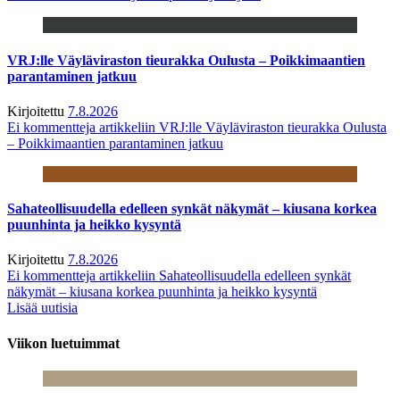
VRJ:lle Väyläviraston tieurakka Oulusta – Poikkimaantien
parantaminen jatkuu
Kirjoitettu
7.8.2026
Ei kommentteja
artikkeliin VRJ:lle Väyläviraston tieurakka Oulusta
– Poikkimaantien parantaminen jatkuu
Sahateollisuudella edelleen synkät näkymät – kiusana korkea
puunhinta ja heikko kysyntä
Kirjoitettu
7.8.2026
Ei kommentteja
artikkeliin Sahateollisuudella edelleen synkät
näkymät – kiusana korkea puunhinta ja heikko kysyntä
Lisää uutisia
Viikon luetuimmat