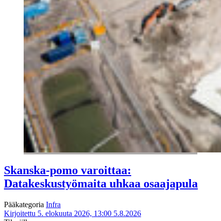
Skanska-pomo varoittaa:
Datakeskustyömaita uhkaa osaajapula
Pääkategoria
Infra
Kirjoitettu 5. elokuuta 2026, 13:00
5.8.2026