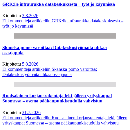
GRK:lle infraurakka datakeskuksesta – työt jo käynnissä
Kirjoitettu
3.8.2026
Ei kommentteja
artikkeliin GRK:lle infraurakka datakeskuksesta –
työt jo käynnissä
Skanska-pomo varoittaa: Datakeskustyömaita uhkaa
osaajapula
Kirjoitettu
5.8.2026
Ei kommentteja
artikkeliin Skanska-pomo varoittaa:
Datakeskustyömaita uhkaa osaajapula
Ruotsalainen korjausrakentaja teki jälleen yrityskaupat
Suomessa – asema pääkaupunkiseudulla vahvistuu
Kirjoitettu
31.7.2026
Ei kommentteja
artikkeliin Ruotsalainen korjausrakentaja teki jälleen
yrityskaupat Suomessa – asema pääkaupunkiseudulla vahvistuu