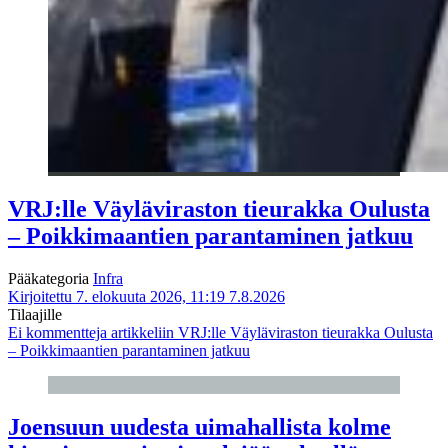
VRJ:lle Väyläviraston tieurakka Oulusta
– Poikkimaantien parantaminen jatkuu
Pääkategoria
Infra
Kirjoitettu 7. elokuuta 2026, 11:19
7.8.2026
Tilaajille
Ei kommentteja
artikkeliin VRJ:lle Väyläviraston tieurakka Oulusta
– Poikkimaantien parantaminen jatkuu
Joensuun uudesta uimahallista kolme