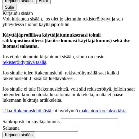
Kirjaudu sisään
Haku
Sulje
Kirjaudu sisään
Voit kirjautua sisään, jos olet jo aiemmin rekisteröitynyt ja sen
yhteydessä luonut käyttäjäprofiilin
Käyttäjäprofiilissa käyttäjätunnuksenasi toimii
sähköpostiosoitteesi (tai itse luomasi käyttäjätunnus) sekä itse
luomasi salasana.
Jos et ole aiemmin kirjautunut sisään, sinun on ensin
rekisteröidyttävä täällä
.
Jos sinulle tulee Rakennuslehti, rekisteröitymällä saat kaikki
rakennuslehti.fi-sisällöt luettavaksesi.
Jos sinulle ei tule Rakennuslehteä, voit silti rekisteröityä, jolloin saat
oikeuden kommentoida lukottomia artikkeleita, mutta et pääse
lukemaan lukittuja artikkeleita.
Tilaa Rakennuslehti tästä
tai hyödynnä
maksuton koejakso tästä
.
Sähköposti tai käyttäjätunnus
Salasana
Kirjaudu sisään