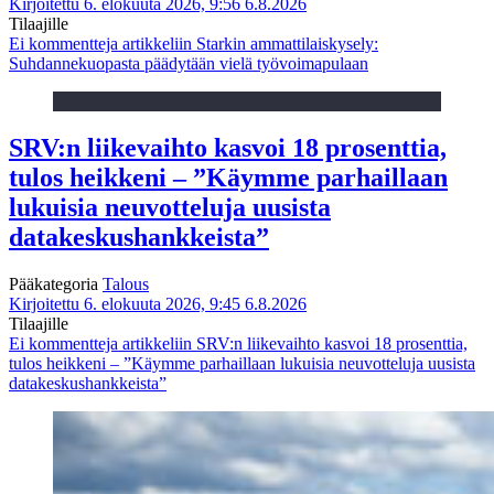
Kirjoitettu 6. elokuuta 2026, 9:56
6.8.2026
Tilaajille
Ei kommentteja
artikkeliin Starkin ammattilaiskysely:
Suhdannekuopasta päädytään vielä työvoimapulaan
SRV:n liikevaihto kasvoi 18 prosenttia,
tulos heikkeni – ”Käymme parhaillaan
lukuisia neuvotteluja uusista
datakeskushankkeista”
Pääkategoria
Talous
Kirjoitettu 6. elokuuta 2026, 9:45
6.8.2026
Tilaajille
Ei kommentteja
artikkeliin SRV:n liikevaihto kasvoi 18 prosenttia,
tulos heikkeni – ”Käymme parhaillaan lukuisia neuvotteluja uusista
datakeskushankkeista”