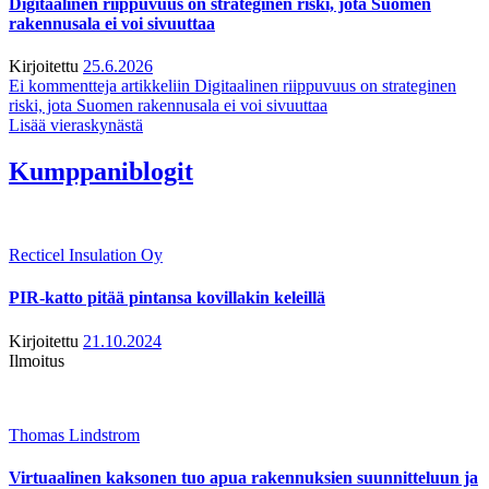
Digitaalinen riippuvuus on strateginen riski, jota Suomen
rakennusala ei voi sivuuttaa
Kirjoitettu
25.6.2026
Ei kommentteja
artikkeliin Digitaalinen riippuvuus on strateginen
riski, jota Suomen rakennusala ei voi sivuuttaa
Lisää vieraskynästä
Kumppaniblogit
Recticel Insulation Oy
PIR-katto pitää pintansa kovillakin keleillä
Kirjoitettu
21.10.2024
Ilmoitus
Thomas Lindstrom
Virtuaalinen kaksonen tuo apua rakennuksien suunnitteluun ja