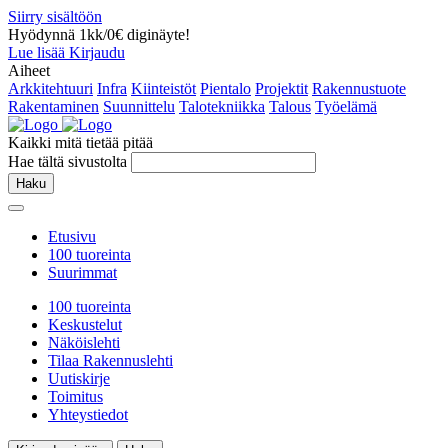
Siirry sisältöön
Hyödynnä 1kk/0€ diginäyte!
Lue lisää
Kirjaudu
Aiheet
Arkkitehtuuri
Infra
Kiinteistöt
Pientalo
Projektit
Rakennustuote
Rakentaminen
Suunnittelu
Talotekniikka
Talous
Työelämä
Kaikki mitä tietää pitää
Hae tältä sivustolta
Haku
Etusivu
100 tuoreinta
Suurimmat
100 tuoreinta
Keskustelut
Näköislehti
Tilaa Rakennuslehti
Uutiskirje
Toimitus
Yhteystiedot