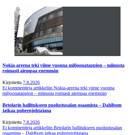
Nokia-areena teki viime vuonna miljoonatappion – miinusta
roimasti aiempaa enemmän
Kirjoitettu
7.8.2026
Ei kommentteja
artikkeliin Nokia-areena teki viime vuonna
miljoonatappion – miinusta roimasti aiempaa enemmän
Betolarin hallitukseen puolustusalan osaamista – Dahlbom
jatkaa puheenjohtajana
Kirjoitettu
7.8.2026
Ei kommentteja
artikkeliin Betolarin hallitukseen puolustusalan
osaamista – Dahlbom jatkaa puheenjohtajana