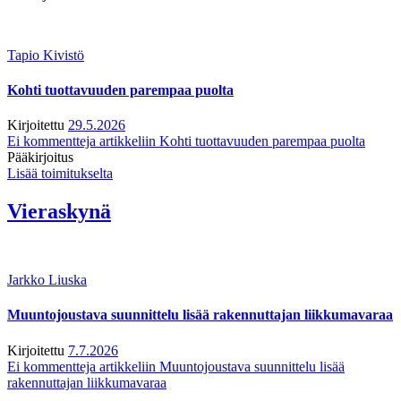
Tapio Kivistö
Kohti tuottavuuden parempaa puolta
Kirjoitettu
29.5.2026
Ei kommentteja
artikkeliin Kohti tuottavuuden parempaa puolta
Pääkirjoitus
Lisää toimitukselta
Vieraskynä
Jarkko Liuska
Muuntojoustava suunnittelu lisää rakennuttajan liikkumavaraa
Kirjoitettu
7.7.2026
Ei kommentteja
artikkeliin Muuntojoustava suunnittelu lisää
rakennuttajan liikkumavaraa