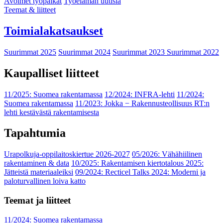
Avoimet työpaikat
Työelämän uutisia
Teemat & liitteet
Toimialakatsaukset
Suurimmat 2025
Suurimmat 2024
Suurimmat 2023
Suurimmat 2022
Kaupalliset liitteet
11/2025: Suomea rakentamassa
12/2024: INFRA-lehti
11/2024:
Suomea rakentamassa
11/2023: Jokka − Rakennusteollisuus RT:n
lehti kestävästä rakentamisesta
Tapahtumia
Urapolkuja-oppilaitoskiertue 2026-2027
05/2026: Vähähiilinen
rakentaminen & data
10/2025: Rakentamisen kiertotalous 2025:
Jätteistä materiaaleiksi
09/2024: Recticel Talks 2024: Moderni ja
paloturvallinen loiva katto
Teemat ja liitteet
11/2024: Suomea rakentamassa