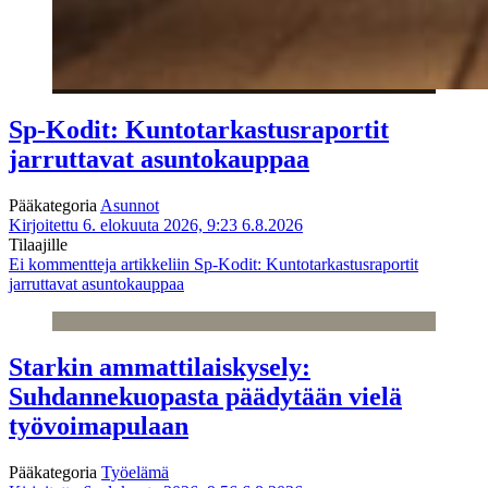
Sp-Kodit: Kuntotarkastusraportit
jarruttavat asuntokauppaa
Pääkategoria
Asunnot
Kirjoitettu 6. elokuuta 2026, 9:23
6.8.2026
Tilaajille
Ei kommentteja
artikkeliin Sp-Kodit: Kuntotarkastusraportit
jarruttavat asuntokauppaa
Starkin ammattilaiskysely:
Suhdannekuopasta päädytään vielä
työvoimapulaan
Pääkategoria
Työelämä