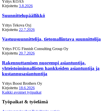
Yritys
KOAS
Kirjoitettu
3.8.2026
Suunnittelupäällikkö
Yritys
Tekova Oyj
Kirjoitettu
22.7.2026
Vastuusuunnittelija, tietomallintava suunnittelija
Yritys
FCG Finnish Consulting Group Oy
Kirjoitettu
20.7.2026
Rakennuttamisen nuorempi asiantuntija,
yhteistoiminnallisten hankkeiden asiantuntija ja
kustannusasiantuntija
Yritys
Boost Brothers Oy
Kirjoitettu
18.6.2026
Kaikki avoimet työpaikat
Työpaikat & työelämä