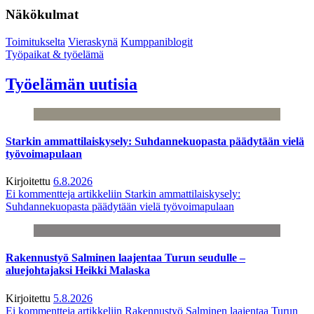
Näkökulmat
Toimitukselta
Vieraskynä
Kumppaniblogit
Työpaikat & työelämä
Työelämän uutisia
Starkin ammattilaiskysely: Suhdannekuopasta päädytään vielä
työvoimapulaan
Kirjoitettu
6.8.2026
Ei kommentteja
artikkeliin Starkin ammattilaiskysely:
Suhdannekuopasta päädytään vielä työvoimapulaan
Rakennustyö Salminen laajentaa Turun seudulle –
aluejohtajaksi Heikki Malaska
Kirjoitettu
5.8.2026
Ei kommentteja
artikkeliin Rakennustyö Salminen laajentaa Turun