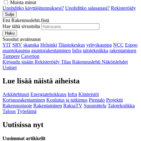
Muista minut
Unohditko käyttäjätunnuksesi?
Unohditko salasanasi?
Rekisteröidy
Sulje
Etsi Rakennuslehti.fistä
Hae tältä sivustolta
Haku
Suositut avainsanat
YIT
SRV
skanska
Helsinki
Tilastokeskus
yrityskauppa
NCC
Espoo
asuntokauppa
asuntorakentaminen
Infra
talotekniikka
rakentaminen
Tampere
Caverion
Kirjaudu sisään
Rekisteröidy
Tilaa Rakennuslehti
Näköislehdet
Uutiset
Lue lisää näistä aiheista
Arkkitehtuuri
Energiatehokkuus
Infra
Kiinteistöt
Korjausrakentaminen
Koulutus ja tutkimus
Pientalo
Projektit
Rakennustuote
Rakentaminen
RaksaTV
Suunnittelu
Talotekniikka
Talous
Työelämä
Uutisissa nyt
Uusimmat artikkelit