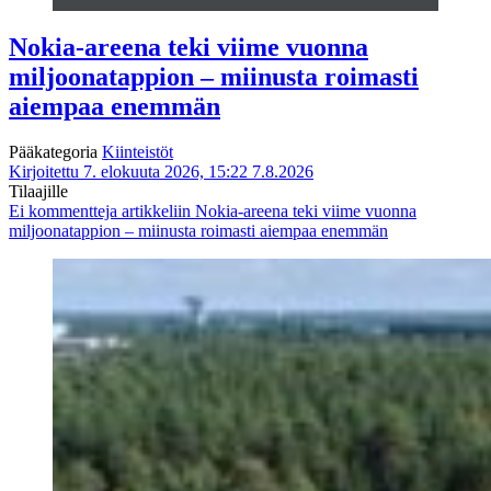
Nokia-areena teki viime vuonna
miljoonatappion – miinusta roimasti
aiempaa enemmän
Pääkategoria
Kiinteistöt
Kirjoitettu 7. elokuuta 2026, 15:22
7.8.2026
Tilaajille
Ei kommentteja
artikkeliin Nokia-areena teki viime vuonna
miljoonatappion – miinusta roimasti aiempaa enemmän