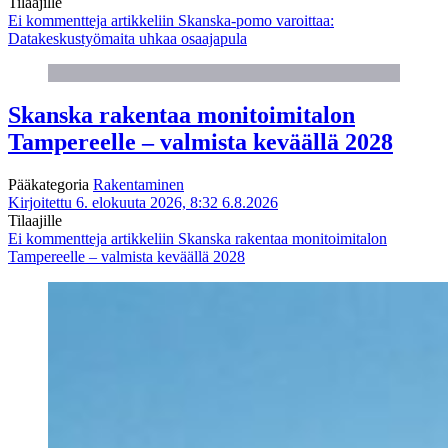
Tilaajille
Ei kommentteja
artikkeliin Skanska-pomo varoittaa:
Datakeskustyömaita uhkaa osaajapula
Skanska rakentaa monitoimitalon
Tampereelle – valmista keväällä 2028
Pääkategoria
Rakentaminen
Kirjoitettu 6. elokuuta 2026, 8:32
6.8.2026
Tilaajille
Ei kommentteja
artikkeliin Skanska rakentaa monitoimitalon
Tampereelle – valmista keväällä 2028