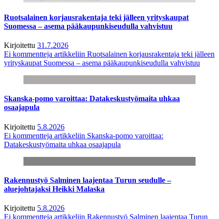
Ruotsalainen korjausrakentaja teki jälleen yrityskaupat
Suomessa – asema pääkaupunkiseudulla vahvistuu
Kirjoitettu
31.7.2026
Ei kommentteja
artikkeliin Ruotsalainen korjausrakentaja teki jälleen
yrityskaupat Suomessa – asema pääkaupunkiseudulla vahvistuu
Skanska-pomo varoittaa: Datakeskustyömaita uhkaa
osaajapula
Kirjoitettu
5.8.2026
Ei kommentteja
artikkeliin Skanska-pomo varoittaa:
Datakeskustyömaita uhkaa osaajapula
Rakennustyö Salminen laajentaa Turun seudulle –
aluejohtajaksi Heikki Malaska
Kirjoitettu
5.8.2026
Ei kommentteja
artikkeliin Rakennustyö Salminen laajentaa Turun