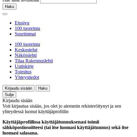
Haku
Etusivu
100 tuoreinta
Suurimmat
100 tuoreinta
Keskustelut
Näköislehti
Tilaa Rakennuslehti
Uutiskirje
Toimitus
Yhteystiedot
Kirjaudu sisään
Haku
Sulje
Kirjaudu sisään
Voit kirjautua sisään, jos olet jo aiemmin rekisteröitynyt ja sen
yhteydessä luonut käyttäjäprofiilin
Käyttäjäprofiilissa käyttäjätunnuksenasi toimii
sähköpostiosoitteesi (tai itse luomasi käyttäjätunnus) sekä itse
luomasi salasana.