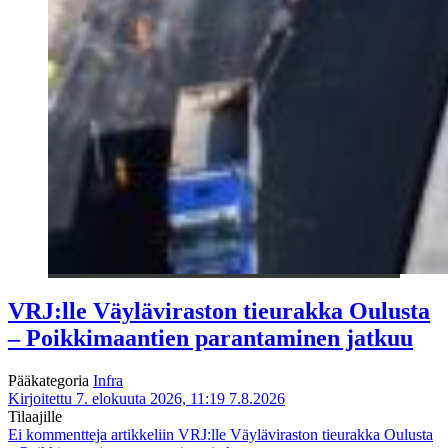
VRJ:lle Väyläviraston tieurakka Oulusta
– Poikkimaantien parantaminen jatkuu
Pääkategoria
Infra
Kirjoitettu 7. elokuuta 2026, 11:19
7.8.2026
Tilaajille
Ei kommentteja
artikkeliin VRJ:lle Väyläviraston tieurakka Oulusta