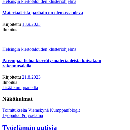
Helsingin kiertotalouden klusteriohjelma
Materiaaleista parhain on olemassa oleva
Kirjoitettu
18.9.2023
Ilmoitus
Helsingin kiertotalouden klusteriohjelma
Parempaa tietoa kierrätysmateriaaleista kaivataan
rakennusalalla
Kirjoitettu
21.8.2023
Ilmoitus
Lisää kumppaneilta
Näkökulmat
Toimitukselta
Vieraskynä
Kumppaniblogit
Työpaikat & työelämä
Työelämän uutisia