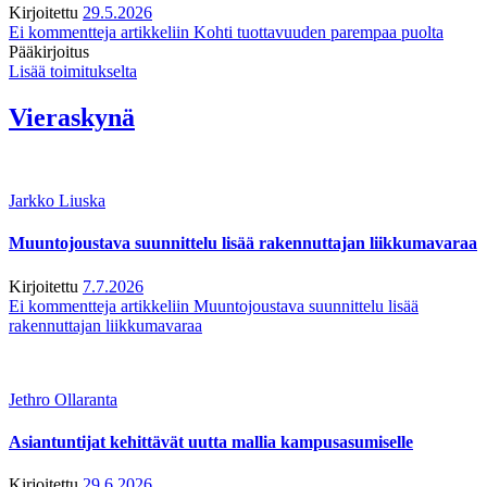
Kirjoitettu
29.5.2026
Ei kommentteja
artikkeliin Kohti tuottavuuden parempaa puolta
Pääkirjoitus
Lisää toimitukselta
Vieraskynä
Jarkko Liuska
Muuntojoustava suunnittelu lisää rakennuttajan liikkumavaraa
Kirjoitettu
7.7.2026
Ei kommentteja
artikkeliin Muuntojoustava suunnittelu lisää
rakennuttajan liikkumavaraa
Jethro Ollaranta
Asiantuntijat kehittävät uutta mallia kampusasumiselle
Kirjoitettu
29.6.2026