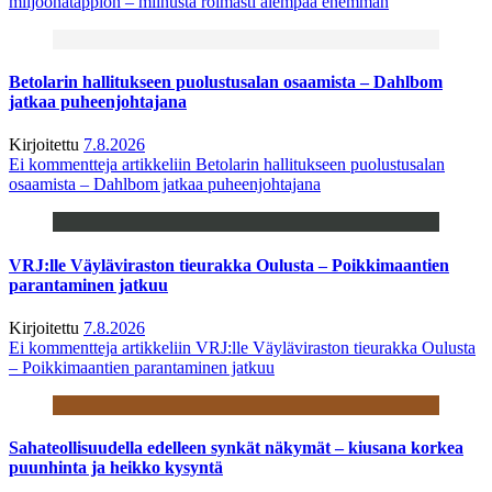
miljoonatappion – miinusta roimasti aiempaa enemmän
Betolarin hallitukseen puolustusalan osaamista – Dahlbom
jatkaa puheenjohtajana
Kirjoitettu
7.8.2026
Ei kommentteja
artikkeliin Betolarin hallitukseen puolustusalan
osaamista – Dahlbom jatkaa puheenjohtajana
VRJ:lle Väyläviraston tieurakka Oulusta – Poikkimaantien
parantaminen jatkuu
Kirjoitettu
7.8.2026
Ei kommentteja
artikkeliin VRJ:lle Väyläviraston tieurakka Oulusta
– Poikkimaantien parantaminen jatkuu
Sahateollisuudella edelleen synkät näkymät – kiusana korkea
puunhinta ja heikko kysyntä