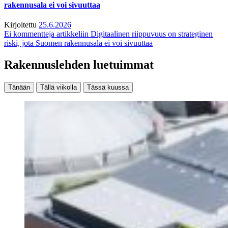
rakennusala ei voi sivuuttaa
Kirjoitettu
25.6.2026
Ei kommentteja
artikkeliin Digitaalinen riippuvuus on strateginen
riski, jota Suomen rakennusala ei voi sivuuttaa
Rakennuslehden luetuimmat
Tänään
Tällä viikolla
Tässä kuussa