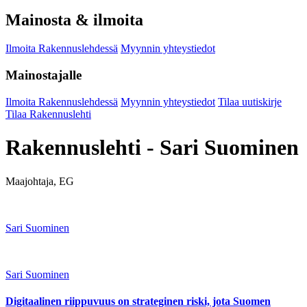
Mainosta & ilmoita
Ilmoita Rakennuslehdessä
Myynnin yhteystiedot
Mainostajalle
Ilmoita Rakennuslehdessä
Myynnin yhteystiedot
Tilaa uutiskirje
Tilaa Rakennuslehti
Rakennuslehti - Sari Suominen
Maajohtaja, EG
Sari Suominen
Sari Suominen
Digitaalinen riippuvuus on strateginen riski, jota Suomen