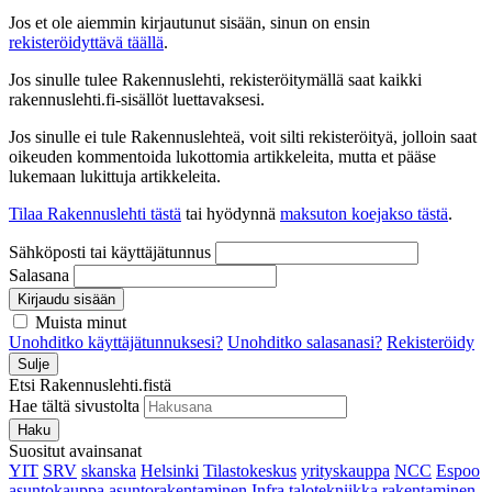
Jos et ole aiemmin kirjautunut sisään, sinun on ensin
rekisteröidyttävä täällä
.
Jos sinulle tulee Rakennuslehti, rekisteröitymällä saat kaikki
rakennuslehti.fi-sisällöt luettavaksesi.
Jos sinulle ei tule Rakennuslehteä, voit silti rekisteröityä, jolloin saat
oikeuden kommentoida lukottomia artikkeleita, mutta et pääse
lukemaan lukittuja artikkeleita.
Tilaa Rakennuslehti tästä
tai hyödynnä
maksuton koejakso tästä
.
Sähköposti tai käyttäjätunnus
Salasana
Kirjaudu sisään
Muista minut
Unohditko käyttäjätunnuksesi?
Unohditko salasanasi?
Rekisteröidy
Sulje
Etsi Rakennuslehti.fistä
Hae tältä sivustolta
Haku
Suositut avainsanat
YIT
SRV
skanska
Helsinki
Tilastokeskus
yrityskauppa
NCC
Espoo
asuntokauppa
asuntorakentaminen
Infra
talotekniikka
rakentaminen