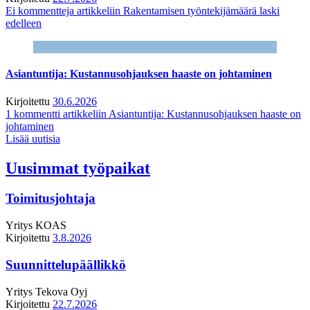
Ei kommentteja
artikkeliin Rakentamisen työntekijämäärä laski
edelleen
Asiantuntija: Kustannusohjauksen haaste on johtaminen
Kirjoitettu
30.6.2026
1 kommentti
artikkeliin Asiantuntija: Kustannusohjauksen haaste on
johtaminen
Lisää uutisia
Uusimmat työpaikat
Toimitusjohtaja
Yritys
KOAS
Kirjoitettu
3.8.2026
Suunnittelupäällikkö
Yritys
Tekova Oyj
Kirjoitettu
22.7.2026