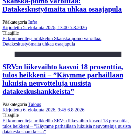
Skanska-pomo varoittaa:
Datakeskustyömaita uhkaa osaajapula
Pääkategoria
Infra
Kirjoitettu 5. elokuuta 2026, 13:00
5.8.2026
Tilaajille
Ei kommentteja
artikkeliin Skanska-pomo varoittaa:
Datakeskustyömaita uhkaa osaajapula
SRV:n liikevaihto kasvoi 18 prosenttia,
tulos heikkeni – ”Käymme parhaillaan
lukuisia neuvotteluja uusista
datakeskushankkeista”
Pääkategoria
Talous
Kirjoitettu 6. elokuuta 2026, 9:45
6.8.2026
Tilaajille
Ei kommentteja
artikkeliin SRV:n liikevaihto kasvoi 18 prosenttia,
tulos heikkeni – ”Käymme parhaillaan lukuisia neuvotteluja uusista
datakeskushankkeista”