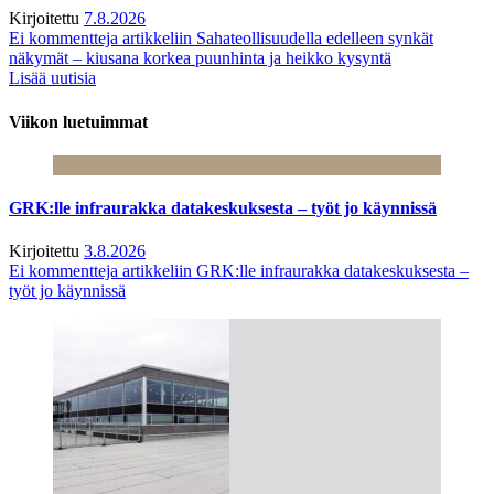
Kirjoitettu
7.8.2026
Ei kommentteja
artikkeliin Sahateollisuudella edelleen synkät
näkymät – kiusana korkea puunhinta ja heikko kysyntä
Lisää uutisia
Viikon luetuimmat
GRK:lle infraurakka datakeskuksesta – työt jo käynnissä
Kirjoitettu
3.8.2026
Ei kommentteja
artikkeliin GRK:lle infraurakka datakeskuksesta –
työt jo käynnissä