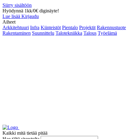
Siirry sisältöön
Hyödynnä 1kk/0€ diginäyte!
Lue lisää
Kirjaudu
Aiheet
Arkkitehtuuri
Infra
Kiinteistöt
Pientalo
Projektit
Rakennustuote
Rakentaminen
Suunnittelu
Talotekniikka
Talous
Työelämä
Kaikki mitä tietää pitää
Hae tältä sivustolta