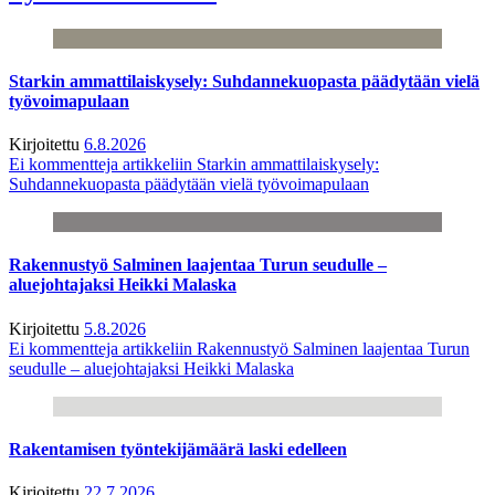
Starkin ammattilaiskysely: Suhdannekuopasta päädytään vielä
työvoimapulaan
Kirjoitettu
6.8.2026
Ei kommentteja
artikkeliin Starkin ammattilaiskysely:
Suhdannekuopasta päädytään vielä työvoimapulaan
Rakennustyö Salminen laajentaa Turun seudulle –
aluejohtajaksi Heikki Malaska
Kirjoitettu
5.8.2026
Ei kommentteja
artikkeliin Rakennustyö Salminen laajentaa Turun
seudulle – aluejohtajaksi Heikki Malaska
Rakentamisen työntekijämäärä laski edelleen
Kirjoitettu
22.7.2026