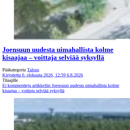
Joensuun uudesta uimahallista kolme
kisaajaa – voittaja selviää syksyllä
Pääkategoria
Talous
Kirjoitettu 6. elokuuta 2026, 12:59
6.8.2026
Tilaajille
Ei kommentteja
artikkeliin Joensuun uudesta uimahallista kolme
kisaajaa – voittaja selviää syksyllä