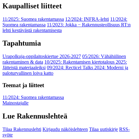
Kaupalliset liitteet
11/2025: Suomea rakentamassa
12/2024: INFRA-lehti
11/2024:
Suomea rakentamassa
11/2023: Jokka − Rakennusteollisuus RT:n
lehti kestävästä rakentamisesta
Tapahtumia
Urapolkuja-oppilaitoskiertue 2026-2027
05/2026: Vähähiilinen
rakentaminen & data
10/2025: Rakentamisen kiertotalous 2025:
Jätteistä materiaaleiksi
09/2024: Recticel Talks 2024: Moderni ja
paloturvallinen loiva katto
Teemat ja liitteet
11/2024: Suomea rakentamassa
Mainostajalle
Lue Rakennuslehteä
Tilaa Rakennuslehti
Kirjaudu näköislehteen
Tilaa uutiskirje
RSS-
syöte