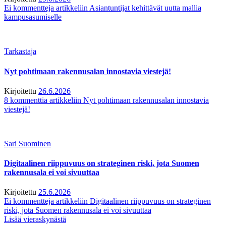
Ei kommentteja
artikkeliin Asiantuntijat kehittävät uutta mallia
kampusasumiselle
Tarkastaja
Nyt pohtimaan rakennusalan innostavia viestejä!
Kirjoitettu
26.6.2026
8 kommenttia
artikkeliin Nyt pohtimaan rakennusalan innostavia
viestejä!
Sari Suominen
Digitaalinen riippuvuus on strateginen riski, jota Suomen
rakennusala ei voi sivuuttaa
Kirjoitettu
25.6.2026
Ei kommentteja
artikkeliin Digitaalinen riippuvuus on strateginen
riski, jota Suomen rakennusala ei voi sivuuttaa
Lisää vieraskynästä