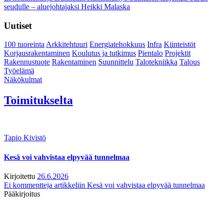
seudulle – aluejohtajaksi Heikki Malaska
Uutiset
100 tuoreinta
Arkkitehtuuri
Energiatehokkuus
Infra
Kiinteistöt
Korjausrakentaminen
Koulutus ja tutkimus
Pientalo
Projektit
Rakennustuote
Rakentaminen
Suunnittelu
Talotekniikka
Talous
Työelämä
Näkökulmat
Toimitukselta
Tapio Kivistö
Kesä voi vahvistaa elpyvää tunnelmaa
Kirjoitettu
26.6.2026
Ei kommentteja
artikkeliin Kesä voi vahvistaa elpyvää tunnelmaa
Pääkirjoitus