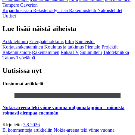
Tampere
Caverion
Kirjaudu sisään
Rekisteröidy
Tilaa Rakennuslehti
Näköislehdet
Uutiset
Lue lisää näistä aiheista
Arkkitehtuuri
Energiatehokkuus
Infra
Kiinteistöt
Korjausrakentaminen
Koulutus ja tutkimus
Pientalo
Projektit
Rakennustuote
Rakentaminen
RaksaTV
Suunnittelu
Talotekniikka
Talous
Työelämä
Uutisissa nyt
Uusimmat artikkelit
Nokia-areena teki viime vuonna miljoonatappion – miinusta
roimasti aiempaa enemmän
Kirjoitettu
7.8.2026
Ei kommentteja
artikkeliin Nokia-areena teki viime vuonna