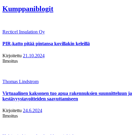
Kumppaniblogit
Recticel Insulation Oy
PIR-katto pitää pintansa kovillakin keleillä
Kirjoitettu
21.10.2024
Ilmoitus
Thomas Lindstrom
Virtuaalinen kaksonen tuo apua rakennuksien suunnitteluun ja
kestävyystavoitteiden saavuttamiseen
Kirjoitettu
24.6.2024
Ilmoitus