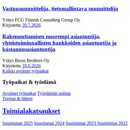
Vastuusuunnittelija, tietomallintava suunnittelija
Yritys
FCG Finnish Consulting Group Oy
Kirjoitettu
20.7.2026
Rakennuttamisen nuorempi asiantuntija,
yhteistoiminnallisten hankkeiden asiantuntija ja
kustannusasiantuntija
Yritys
Boost Brothers Oy
Kirjoitettu
18.6.2026
Kaikki avoimet työpaikat
Työpaikat & työelämä
Avoimet työpaikat
Työelämän uutisia
Teemat & liitteet
Toimialakatsaukset
Suurimmat 2025
Suurimmat 2024
Suurimmat 2023
Suurimmat 2022