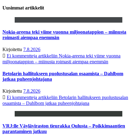
Uusimmat artikkelit
Nokia-areena teki viime vuonna miljoonatappion – miinusta
roimasti aiempaa enemmän
Kirjoitettu
7.8.2026
Ei kommentteja
artikkeliin Nokia-areena teki viime vuonna
miljoonatappion – miinusta roimasti aiempaa enemmän
Betolarin hallitukseen puolustusalan osaamista – Dahlbom
jatkaa puheenjohtajana
Kirjoitettu
7.8.2026
Ei kommentteja
artikkeliin Betolarin hallitukseen puolustusalan
osaamista – Dahlbom jatkaa puheenjohtajana
VRJ:lle Väyläviraston tieurakka Oulusta – Poikkimaantien
parantaminen jatkuu