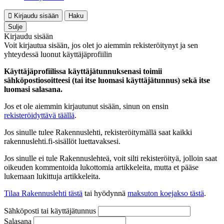
Kirjaudu sisään
Haku
Sulje
Kirjaudu sisään
Voit kirjautua sisään, jos olet jo aiemmin rekisteröitynyt ja sen
yhteydessä luonut käyttäjäprofiilin
Käyttäjäprofiilissa käyttäjätunnuksenasi toimii
sähköpostiosoitteesi (tai itse luomasi käyttäjätunnus) sekä itse
luomasi salasana.
Jos et ole aiemmin kirjautunut sisään, sinun on ensin
rekisteröidyttävä täällä
.
Jos sinulle tulee Rakennuslehti, rekisteröitymällä saat kaikki
rakennuslehti.fi-sisällöt luettavaksesi.
Jos sinulle ei tule Rakennuslehteä, voit silti rekisteröityä, jolloin saat
oikeuden kommentoida lukottomia artikkeleita, mutta et pääse
lukemaan lukittuja artikkeleita.
Tilaa Rakennuslehti tästä
tai hyödynnä
maksuton koejakso tästä
.
Sähköposti tai käyttäjätunnus
Salasana