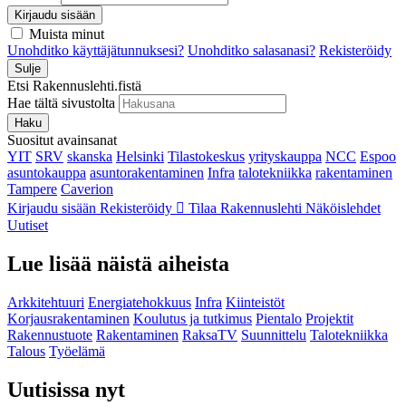
Kirjaudu sisään
Muista minut
Unohditko käyttäjätunnuksesi?
Unohditko salasanasi?
Rekisteröidy
Sulje
Etsi Rakennuslehti.fistä
Hae tältä sivustolta
Haku
Suositut avainsanat
YIT
SRV
skanska
Helsinki
Tilastokeskus
yrityskauppa
NCC
Espoo
asuntokauppa
asuntorakentaminen
Infra
talotekniikka
rakentaminen
Tampere
Caverion
Kirjaudu sisään
Rekisteröidy
Tilaa Rakennuslehti
Näköislehdet
Uutiset
Lue lisää näistä aiheista
Arkkitehtuuri
Energiatehokkuus
Infra
Kiinteistöt
Korjausrakentaminen
Koulutus ja tutkimus
Pientalo
Projektit
Rakennustuote
Rakentaminen
RaksaTV
Suunnittelu
Talotekniikka
Talous
Työelämä
Uutisissa nyt