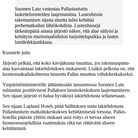
Suomen Latu vastustaa Pallastunturin
laskettelurinteiden laajentamista. Lastenhissin
rakentamisen sijasta aluetta tulisi kehittää
perhematkailun lähtökohdista. Lastenhissejä
tärkeämpänä asiana järjestö näkee, että alue säilyisi ja
kehittyisi murtomaahiihdon harjoittelupaikka ja lasten
lumileikkipaikkana.
Kuuntele juttu
Järjestö pelkää, että koko kävijäkunta muuttuu, jos rakennuspinta-
alaa kasvatetaan lakiehdotuksen mukaisesti. Lisäksi pelkona on, että
luontomatkailukohteena tunnettu Pallas muuttuu viihdekeskukseksi.
Ympäristöministeriölle jättämässään lausunnossa Suomen Latu
suhtautuu positiivisesti Pallaksen luontokeskuksen laajentamiseen.
Sen sijaan järjestö ei halua hyväksyä lakiehdotusta sellaisenaan.
Sen sijaan Lapland Hotels pitää hallituksen uutta lakiehdotusta
Pallastunturin matkailukeskuksen kehittämisestä torsona. Pallas-
hotellia pitävän yhtiön mukaan uusi esitys ei turvaa alueen
luonnonsuojelullisia vaatimuksia eikä tue riittävästi alueen
kehittämistä.