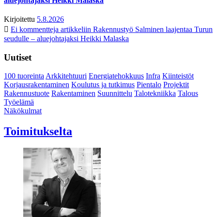
aluejohtajaksi Heikki Malaska
Kirjoitettu
5.8.2026
Ei kommentteja
artikkeliin Rakennustyö Salminen laajentaa Turun
seudulle – aluejohtajaksi Heikki Malaska
Uutiset
100 tuoreinta
Arkkitehtuuri
Energiatehokkuus
Infra
Kiinteistöt
Korjausrakentaminen
Koulutus ja tutkimus
Pientalo
Projektit
Rakennustuote
Rakentaminen
Suunnittelu
Talotekniikka
Talous
Työelämä
Näkökulmat
Toimitukselta