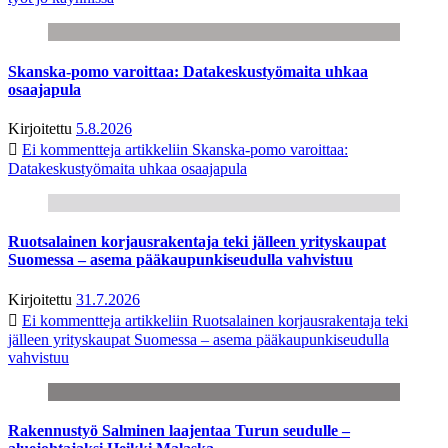
Skanska-pomo varoittaa: Datakeskustyömaita uhkaa
osaajapula
Kirjoitettu
5.8.2026
Ei kommentteja
artikkeliin Skanska-pomo varoittaa:
Datakeskustyömaita uhkaa osaajapula
Ruotsalainen korjausrakentaja teki jälleen yrityskaupat
Suomessa – asema pääkaupunkiseudulla vahvistuu
Kirjoitettu
31.7.2026
Ei kommentteja
artikkeliin Ruotsalainen korjausrakentaja teki
jälleen yrityskaupat Suomessa – asema pääkaupunkiseudulla
vahvistuu
Rakennustyö Salminen laajentaa Turun seudulle –