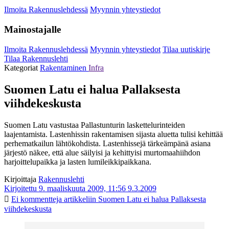
Ilmoita Rakennuslehdessä
Myynnin yhteystiedot
Mainostajalle
Ilmoita Rakennuslehdessä
Myynnin yhteystiedot
Tilaa uutiskirje
Tilaa Rakennuslehti
Kategoriat
Rakentaminen
Infra
Suomen Latu ei halua Pallaksesta
viihdekeskusta
Suomen Latu vastustaa Pallastunturin laskettelurinteiden
laajentamista. Lastenhissin rakentamisen sijasta aluetta tulisi kehittää
perhematkailun lähtökohdista. Lastenhissejä tärkeämpänä asiana
järjestö näkee, että alue säilyisi ja kehittyisi murtomaahiihdon
harjoittelupaikka ja lasten lumileikkipaikkana.
Kirjoittaja
Rakennuslehti
Kirjoitettu 9. maaliskuuta 2009, 11:56
9.3.2009
Ei kommentteja
artikkeliin Suomen Latu ei halua Pallaksesta
viihdekeskusta