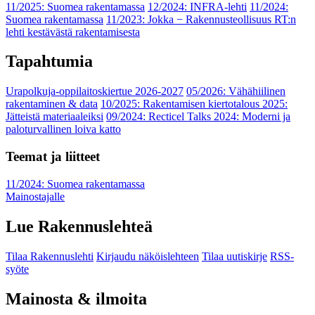
11/2025: Suomea rakentamassa
12/2024: INFRA-lehti
11/2024:
Suomea rakentamassa
11/2023: Jokka − Rakennusteollisuus RT:n
lehti kestävästä rakentamisesta
Tapahtumia
Urapolkuja-oppilaitoskiertue 2026-2027
05/2026: Vähähiilinen
rakentaminen & data
10/2025: Rakentamisen kiertotalous 2025:
Jätteistä materiaaleiksi
09/2024: Recticel Talks 2024: Moderni ja
paloturvallinen loiva katto
Teemat ja liitteet
11/2024: Suomea rakentamassa
Mainostajalle
Lue Rakennuslehteä
Tilaa Rakennuslehti
Kirjaudu näköislehteen
Tilaa uutiskirje
RSS-
syöte
Mainosta & ilmoita