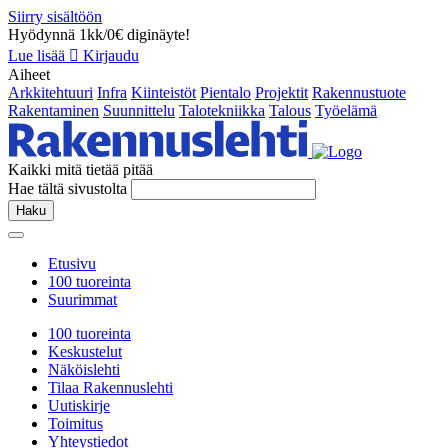
Siirry sisältöön
Hyödynnä 1kk/0€ diginäyte!
Lue lisää
Kirjaudu
Aiheet
Arkkitehtuuri
Infra
Kiinteistöt
Pientalo
Projektit
Rakennustuote
Rakentaminen
Suunnittelu
Talotekniikka
Talous
Työelämä
Kaikki mitä tietää pitää
Hae tältä sivustolta
Haku
Etusivu
100 tuoreinta
Suurimmat
100 tuoreinta
Keskustelut
Näköislehti
Tilaa Rakennuslehti
Uutiskirje
Toimitus
Yhteystiedot