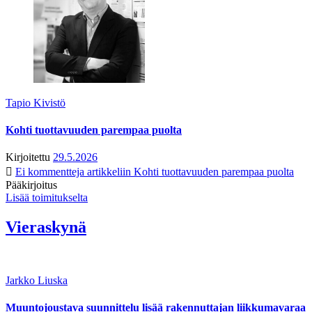
Tapio Kivistö
Kohti tuottavuuden parempaa puolta
Kirjoitettu
29.5.2026
Ei kommentteja
artikkeliin Kohti tuottavuuden parempaa puolta
Pääkirjoitus
Lisää toimitukselta
Vieraskynä
Jarkko Liuska
Muuntojoustava suunnittelu lisää rakennuttajan liikkumavaraa