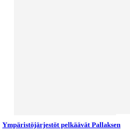
Ympäristöjärjestöt pelkäävät Pallaksen