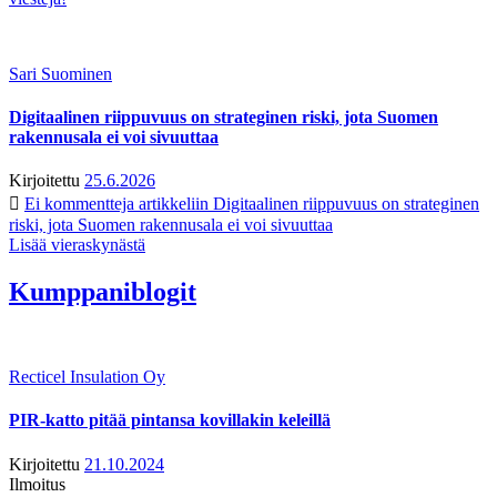
Sari Suominen
Digitaalinen riippuvuus on strateginen riski, jota Suomen
rakennusala ei voi sivuuttaa
Kirjoitettu
25.6.2026
Ei kommentteja
artikkeliin Digitaalinen riippuvuus on strateginen
riski, jota Suomen rakennusala ei voi sivuuttaa
Lisää vieraskynästä
Kumppaniblogit
Recticel Insulation Oy
PIR-katto pitää pintansa kovillakin keleillä
Kirjoitettu
21.10.2024
Ilmoitus