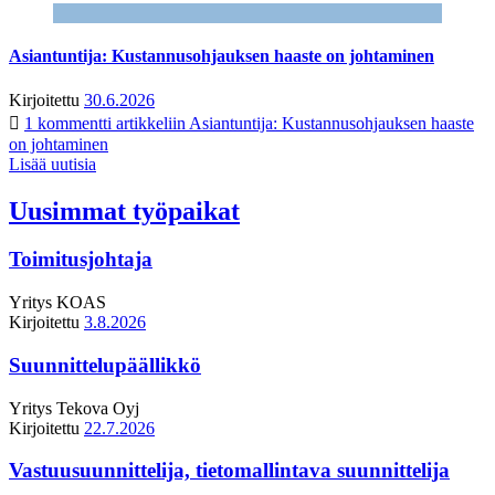
Asiantuntija: Kustannusohjauksen haaste on johtaminen
Kirjoitettu
30.6.2026
1 kommentti
artikkeliin Asiantuntija: Kustannusohjauksen haaste
on johtaminen
Lisää uutisia
Uusimmat työpaikat
Toimitusjohtaja
Yritys
KOAS
Kirjoitettu
3.8.2026
Suunnittelupäällikkö
Yritys
Tekova Oyj
Kirjoitettu
22.7.2026
Vastuusuunnittelija, tietomallintava suunnittelija