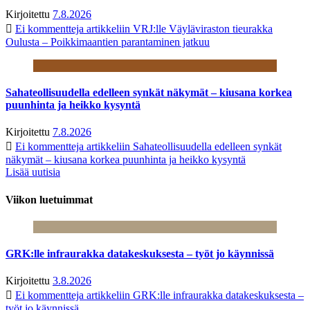
Kirjoitettu
7.8.2026
Ei kommentteja
artikkeliin VRJ:lle Väyläviraston tieurakka
Oulusta – Poikkimaantien parantaminen jatkuu
Sahateollisuudella edelleen synkät näkymät – kiusana korkea
puunhinta ja heikko kysyntä
Kirjoitettu
7.8.2026
Ei kommentteja
artikkeliin Sahateollisuudella edelleen synkät
näkymät – kiusana korkea puunhinta ja heikko kysyntä
Lisää uutisia
Viikon luetuimmat
GRK:lle infraurakka datakeskuksesta – työt jo käynnissä
Kirjoitettu
3.8.2026
Ei kommentteja
artikkeliin GRK:lle infraurakka datakeskuksesta –
työt jo käynnissä