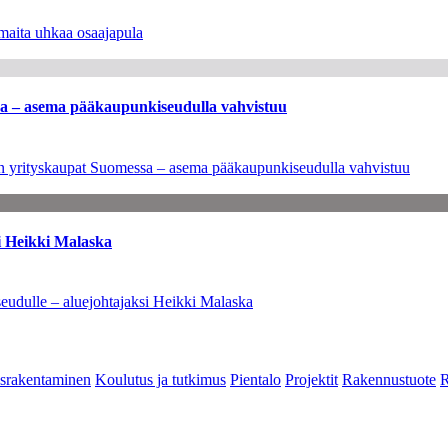
maita uhkaa osaajapula
ssa – asema pääkaupunkiseudulla vahvistuu
leen yrityskaupat Suomessa – asema pääkaupunkiseudulla vahvistuu
i Heikki Malaska
eudulle – aluejohtajaksi Heikki Malaska
srakentaminen
Koulutus ja tutkimus
Pientalo
Projektit
Rakennustuote
R