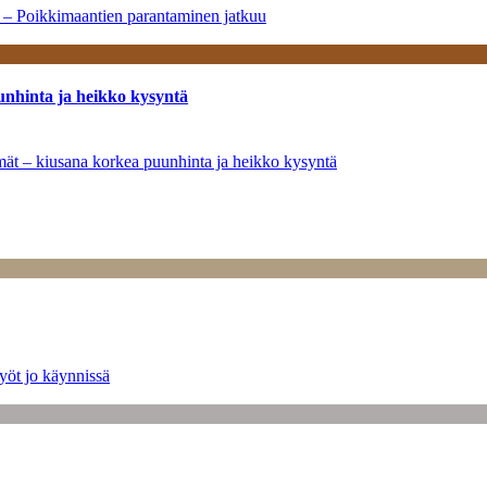
a – Poikkimaantien parantaminen jatkuu
unhinta ja heikko kysyntä
ymät – kiusana korkea puunhinta ja heikko kysyntä
yöt jo käynnissä