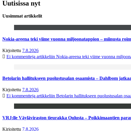
Uutisissa nyt
Uusimmat artikkelit
Nokia-areena teki viime vuonna miljoonatappion – miinusta ro
Kirjoitettu
7.8.2026
Ei kommentteja
artikkeliin Nokia-areena teki viime vuonna miljoo
Betolarin hallitukseen puolustusalan osaamista – Dahlbom jatk
Kirjoitettu
7.8.2026
Ei kommentteja
artikkeliin Betolarin hallitukseen puolustusalan o
VRJ:lle Väyläviraston tieurakka Oulusta – Poikkimaantien par
Kirjoitettu
7.8.2026