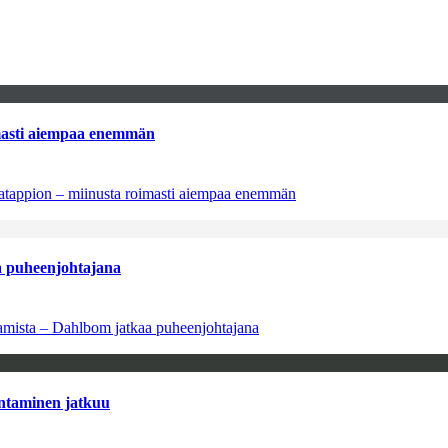
imasti aiempaa enemmän
natappion – miinusta roimasti aiempaa enemmän
aa puheenjohtajana
saamista – Dahlbom jatkaa puheenjohtajana
antaminen jatkuu