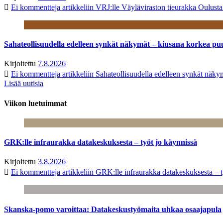
Ei kommentteja
artikkeliin VRJ:lle Väyläviraston tieurakka Oulust
Sahateollisuudella edelleen synkät näkymät – kiusana korkea pu
Kirjoitettu
7.8.2026
Ei kommentteja
artikkeliin Sahateollisuudella edelleen synkät näk
Lisää uutisia
Viikon luetuimmat
GRK:lle infraurakka datakeskuksesta – työt jo käynnissä
Kirjoitettu
3.8.2026
Ei kommentteja
artikkeliin GRK:lle infraurakka datakeskuksesta – t
Skanska-pomo varoittaa: Datakeskustyömaita uhkaa osaajapula