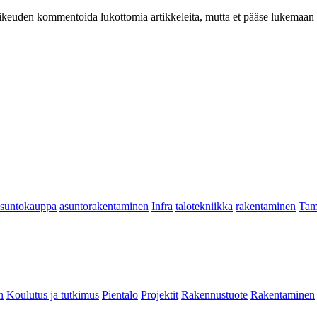
at oikeuden kommentoida lukottomia artikkeleita, mutta et pääse lukemaan l
asuntokauppa
asuntorakentaminen
Infra
talotekniikka
rakentaminen
Tam
n
Koulutus ja tutkimus
Pientalo
Projektit
Rakennustuote
Rakentaminen