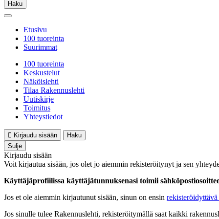
Haku
Etusivu
100 tuoreinta
Suurimmat
100 tuoreinta
Keskustelut
Näköislehti
Tilaa Rakennuslehti
Uutiskirje
Toimitus
Yhteystiedot
Kirjaudu sisään
Haku
Sulje
Kirjaudu sisään
Voit kirjautua sisään, jos olet jo aiemmin rekisteröitynyt ja sen yhteyde
Käyttäjäprofiilissa käyttäjätunnuksenasi toimii sähköpostiosoittees
Jos et ole aiemmin kirjautunut sisään, sinun on ensin
rekisteröidyttävä 
Jos sinulle tulee Rakennuslehti, rekisteröitymällä saat kaikki rakennusle