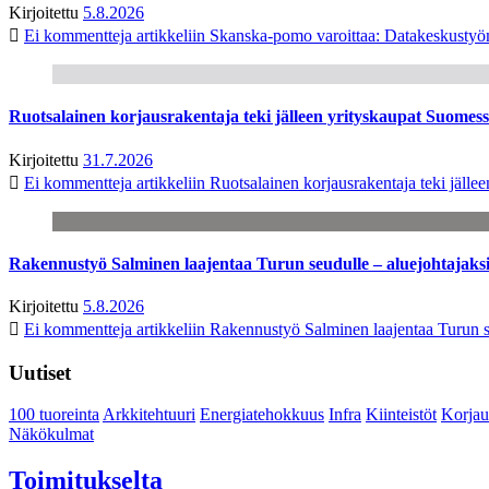
Kirjoitettu
5.8.2026
Ei kommentteja
artikkeliin Skanska-pomo varoittaa: Datakeskustyö
Ruotsalainen korjausrakentaja teki jälleen yrityskaupat Suome
Kirjoitettu
31.7.2026
Ei kommentteja
artikkeliin Ruotsalainen korjausrakentaja teki jäl
Rakennustyö Salminen laajentaa Turun seudulle – aluejohtajaks
Kirjoitettu
5.8.2026
Ei kommentteja
artikkeliin Rakennustyö Salminen laajentaa Turun s
Uutiset
100 tuoreinta
Arkkitehtuuri
Energiatehokkuus
Infra
Kiinteistöt
Korjau
Näkökulmat
Toimitukselta