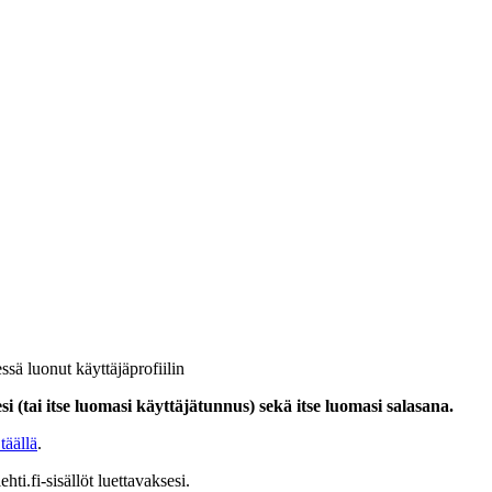
ssä luonut käyttäjäprofiilin
i (tai itse luomasi käyttäjätunnus) sekä itse luomasi salasana.
täällä
.
hti.fi-sisällöt luettavaksesi.