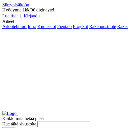
Siirry sisältöön
Hyödynnä 1kk/0€ diginäyte!
Lue lisää
Kirjaudu
Aiheet
Arkkitehtuuri
Infra
Kiinteistöt
Pientalo
Projektit
Rakennustuote
Raken
Kaikki mitä tietää pitää
Hae tältä sivustolta