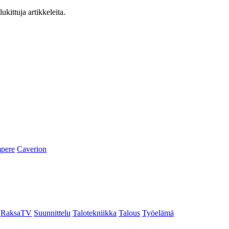
ukittuja artikkeleita.
pere
Caverion
RaksaTV
Suunnittelu
Talotekniikka
Talous
Työelämä