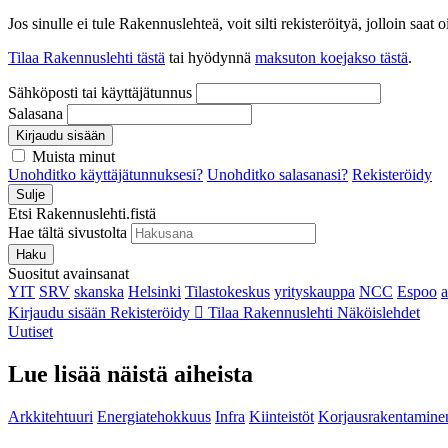
Jos sinulle ei tule Rakennuslehteä, voit silti rekisteröityä, jolloin sa
Tilaa Rakennuslehti tästä
tai hyödynnä
maksuton koejakso tästä
.
Sähköposti tai käyttäjätunnus
Salasana
Kirjaudu sisään
Muista minut
Unohditko käyttäjätunnuksesi?
Unohditko salasanasi?
Rekisteröidy
Sulje
Etsi Rakennuslehti.fistä
Hae tältä sivustolta
Haku
Suositut avainsanat
YIT
SRV
skanska
Helsinki
Tilastokeskus
yrityskauppa
NCC
Espoo
Kirjaudu sisään
Rekisteröidy
Tilaa Rakennuslehti
Näköislehdet
Uutiset
Lue lisää näistä aiheista
Arkkitehtuuri
Energiatehokkuus
Infra
Kiinteistöt
Korjausrakentamine