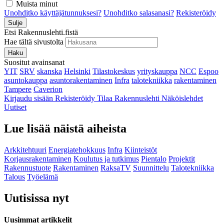
Muista minut
Unohditko käyttäjätunnuksesi?
Unohditko salasanasi?
Rekisteröidy
Sulje
Etsi Rakennuslehti.fistä
Hae tältä sivustolta
Haku
Suositut avainsanat
YIT
SRV
skanska
Helsinki
Tilastokeskus
yrityskauppa
NCC
Espoo
asuntokauppa
asuntorakentaminen
Infra
talotekniikka
rakentaminen
Tampere
Caverion
Kirjaudu sisään
Rekisteröidy
Tilaa Rakennuslehti
Näköislehdet
Uutiset
Lue lisää näistä aiheista
Arkkitehtuuri
Energiatehokkuus
Infra
Kiinteistöt
Korjausrakentaminen
Koulutus ja tutkimus
Pientalo
Projektit
Rakennustuote
Rakentaminen
RaksaTV
Suunnittelu
Talotekniikka
Talous
Työelämä
Uutisissa nyt
Uusimmat artikkelit