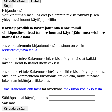
Kirjaudu sisään
Haku
Sulje
Kirjaudu sisään
Voit kirjautua sisään, jos olet jo aiemmin rekisteröitynyt ja sen
yhteydessä luonut käyttäjäprofiilin
Käyttäjäprofiilissa käyttäjätunnuksenasi toimii
sähköpostiosoitteesi (tai itse luomasi käyttäjätunnus) sekä itse
luomasi salasana.
Jos et ole aiemmin kirjautunut sisään, sinun on ensin
rekisteröidyttävä täällä
.
Jos sinulle tulee Rakennuslehti, rekisteröitymällä saat kaikki
rakennuslehti.fi-sisällöt luettavaksesi.
Jos sinulle ei tule Rakennuslehteä, voit silti rekisteröityä, jolloin saat
oikeuden kommentoida lukottomia artikkeleita, mutta et pääse
lukemaan lukittuja artikkeleita.
Tilaa Rakennuslehti tästä
tai hyödynnä
maksuton koejakso tästä
.
Sähköposti tai käyttäjätunnus
Salasana
Kirjaudu sisään