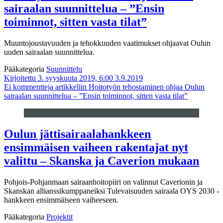
sairaalan suunnittelua – ”Ensin
toiminnot, sitten vasta tilat”
Muuntojoustavuuden ja tehokkuuden vaatimukset ohjaavat Oulun
uuden sairaalan suunnittelua.
Pääkategoria
Suunnittelu
Kirjoitettu 3. syyskuuta 2019, 6:00
3.9.2019
Ei kommentteja
artikkeliin Hoitotyön tehostaminen ohjaa Oulun
sairaalan suunnittelua – ”Ensin toiminnot, sitten vasta tilat”
Oulun jättisairaalahankkeen
ensimmäisen vaiheen rakentajat nyt
valittu – Skanska ja Caverion mukaan
Pohjois-Pohjanmaan sairaanhoitopiiri on valinnut Caverionin ja
Skanskan allianssikumppaneiksi Tulevaisuuden sairaala OYS 2030 -
hankkeen ensimmäiseen vaiheeseen.
Pääkategoria
Projektit