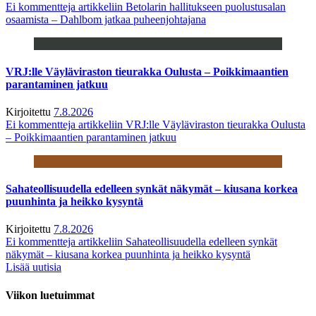
Ei kommentteja
artikkeliin Betolarin hallitukseen puolustusalan
osaamista – Dahlbom jatkaa puheenjohtajana
VRJ:lle Väyläviraston tieurakka Oulusta – Poikkimaantien
parantaminen jatkuu
Kirjoitettu
7.8.2026
Ei kommentteja
artikkeliin VRJ:lle Väyläviraston tieurakka Oulusta
– Poikkimaantien parantaminen jatkuu
Sahateollisuudella edelleen synkät näkymät – kiusana korkea
puunhinta ja heikko kysyntä
Kirjoitettu
7.8.2026
Ei kommentteja
artikkeliin Sahateollisuudella edelleen synkät
näkymät – kiusana korkea puunhinta ja heikko kysyntä
Lisää uutisia
Viikon luetuimmat