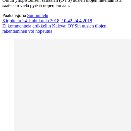
Oulun yliopistollisen sairaalan (OYS) uusien tilojen rakentamista
saatetaan vielä pyrkiä nopeuttamaan.
Pääkategoria
Suunnittelu
Kirjoitettu 24. huhtikuuta 2018, 10:42
24.4.2018
Ei kommentteja
artikkeliin Kaleva: OYSin uusien tilojen
rakentaminen voi nopeutua