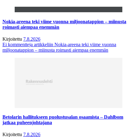
Nokia-areena teki viime vuonna miljoonatappion – miinusta
roimasti aiempaa enemmän
Kirjoitettu
7.8.2026
Ei kommentteja
artikkeliin Nokia-areena teki viime vuonna
miljoonatappion – miinusta roimasti aiempaa enemmän
Betolarin hallitukseen puolustusalan osaamista – Dahlbom
jatkaa puheenjohtajana
Kirjoitettu
7.8.2026