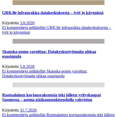
GRK:lle infraurakka datakeskuksesta – työt jo käynnissä
Kirjoitettu
3.8.2026
Ei kommentteja
artikkeliin GRK:lle infraurakka datakeskuksesta –
työt jo käynnissä
Skanska-pomo varoittaa: Datakeskustyömaita uhkaa
osaajapula
Kirjoitettu
5.8.2026
Ei kommentteja
artikkeliin Skanska-pomo varoittaa:
Datakeskustyömaita uhkaa osaajapula
Ruotsalainen korjausrakentaja teki jälleen yrityskaupat
Suomessa – asema pääkaupunkiseudulla vahvistuu
Kirjoitettu
31.7.2026
Ei kommentteja
artikkeliin Ruotsalainen korjausrakentaja teki jälleen