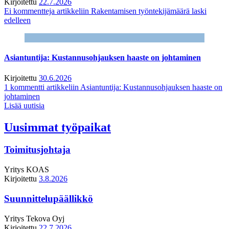
Kirjoitettu
22.7.2026
Ei kommentteja
artikkeliin Rakentamisen työntekijämäärä laski
edelleen
Asiantuntija: Kustannusohjauksen haaste on johtaminen
Kirjoitettu
30.6.2026
1 kommentti
artikkeliin Asiantuntija: Kustannusohjauksen haaste on
johtaminen
Lisää uutisia
Uusimmat työpaikat
Toimitusjohtaja
Yritys
KOAS
Kirjoitettu
3.8.2026
Suunnittelupäällikkö
Yritys
Tekova Oyj
Kirjoitettu
22.7.2026