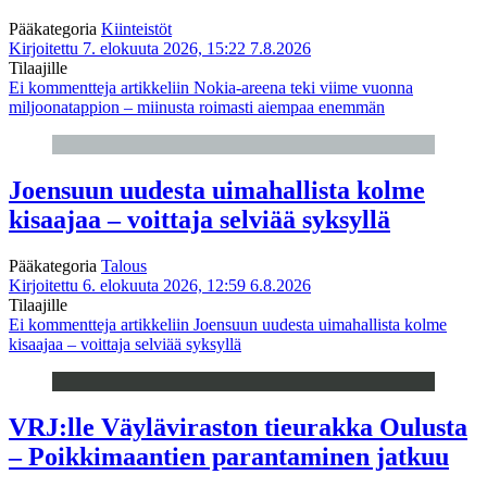
Pääkategoria
Kiinteistöt
Kirjoitettu 7. elokuuta 2026, 15:22
7.8.2026
Tilaajille
Ei kommentteja
artikkeliin Nokia-areena teki viime vuonna
miljoonatappion – miinusta roimasti aiempaa enemmän
Joensuun uudesta uimahallista kolme
kisaajaa – voittaja selviää syksyllä
Pääkategoria
Talous
Kirjoitettu 6. elokuuta 2026, 12:59
6.8.2026
Tilaajille
Ei kommentteja
artikkeliin Joensuun uudesta uimahallista kolme
kisaajaa – voittaja selviää syksyllä
VRJ:lle Väyläviraston tieurakka Oulusta
– Poikkimaantien parantaminen jatkuu