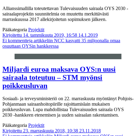
Allianssimallilla toteutettavan Tulevaisuuden sairaala OYS 2030 -
sairaalaprojektin suunnitelmia on muutettu merkittävästi
marraskuussa 2017 allekirjoitetun sopimuksen jälkeen.
Pääkategoria
Projektit
Kirjoitettu 14. tammikuuta 2019, 16:58
14.1.2019
Ei kommentteja
artikkeliin NCC kasvatti 35 miljoonalla omaa
osuuttaan OYSin hankkeessa
Miljardi euroa maksava OYS:n uusi
sairaala toteutuu – STM myönsi
poikkeusluvan
Sosiaali- ja terveysministeriö on 22. marraskuuta myöntänyt Pohjois-
Pohjanmaan sairaanhoitopiirille rajoittamislain mukaisen
poikkeusluvan. Lupa mahdollistaa Tulevaisuuden sairaala OYS
2030 -hankkeen etenemisen ja uuden sairaalan rakentamisen.
Pääkategoria
Projektit
Kirjoitettu 23. marraskuuta 2018, 10:38
23.11.2018