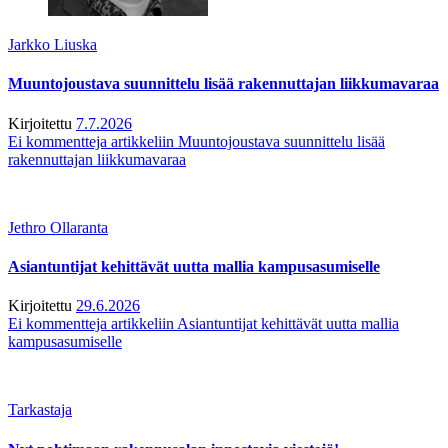
Jarkko Liuska
Muuntojoustava suunnittelu lisää rakennuttajan liikkumavaraa
Kirjoitettu
7.7.2026
Ei kommentteja
artikkeliin Muuntojoustava suunnittelu lisää
rakennuttajan liikkumavaraa
Jethro Ollaranta
Asiantuntijat kehittävät uutta mallia kampusasumiselle
Kirjoitettu
29.6.2026
Ei kommentteja
artikkeliin Asiantuntijat kehittävät uutta mallia
kampusasumiselle
Tarkastaja