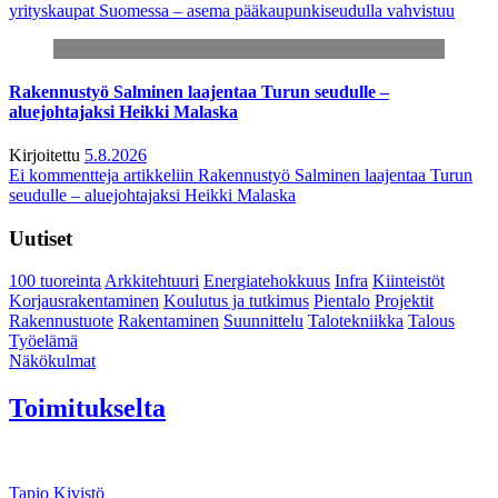
yrityskaupat Suomessa – asema pääkaupunkiseudulla vahvistuu
Rakennustyö Salminen laajentaa Turun seudulle –
aluejohtajaksi Heikki Malaska
Kirjoitettu
5.8.2026
Ei kommentteja
artikkeliin Rakennustyö Salminen laajentaa Turun
seudulle – aluejohtajaksi Heikki Malaska
Uutiset
100 tuoreinta
Arkkitehtuuri
Energiatehokkuus
Infra
Kiinteistöt
Korjausrakentaminen
Koulutus ja tutkimus
Pientalo
Projektit
Rakennustuote
Rakentaminen
Suunnittelu
Talotekniikka
Talous
Työelämä
Näkökulmat
Toimitukselta
Tapio Kivistö