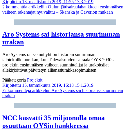
Kirjoitettu 13. maaliskuuta 2019, 11:55
13.3.2019
2 kommenttia
artikkeliin Oulun jättisairaalahankkeen ensimmäisen
vaiheen rakentajat nyt valittu – Skanska ja Caverion mukaan
Aro Systems sai historiansa suurimman
urakan
Aro Systems on saanut yhtiön historian suurimman
talotekniikkaurakan, kun Tulevaisuuden sairaala OYS 2030 -
projektin ensimmäisen vaiheen suunnittelijat ja urakoitsijat
allekirjoittivat päivitetyn allianssiurakkasopimuksen.
Pääkategoria
Projektit
Kirjoitettu 15. tammikuuta 2019, 16:18
15.1.2019
Ei kommentteja
artikkeliin Aro Systems sai historiansa suurimman
urakan
NCC kasvatti 35 miljoonalla omaa
osuuttaan OYSin hankkeessa