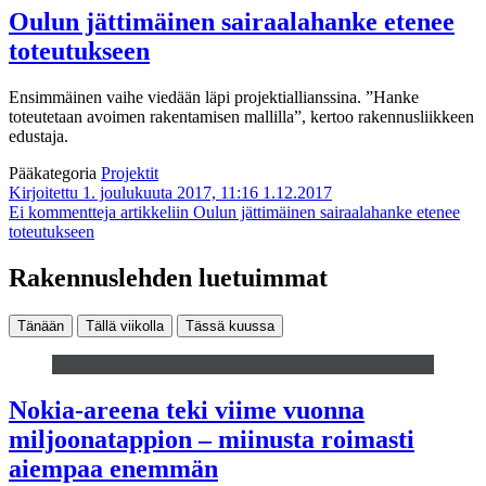
Oulun jättimäinen sairaalahanke etenee
toteutukseen
Ensimmäinen vaihe viedään läpi projektiallianssina. ”Hanke
toteutetaan avoimen rakentamisen mallilla”, kertoo rakennusliikkeen
edustaja.
Pääkategoria
Projektit
Kirjoitettu 1. joulukuuta 2017, 11:16
1.12.2017
Ei kommentteja
artikkeliin Oulun jättimäinen sairaalahanke etenee
toteutukseen
Rakennuslehden luetuimmat
Tänään
Tällä viikolla
Tässä kuussa
Nokia-areena teki viime vuonna
miljoonatappion – miinusta roimasti
aiempaa enemmän