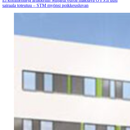
Ei kommentteja
artikkeliin Miljardi euroa maksava OYS:n uusi
sairaala toteutuu – STM myönsi poikkeusluvan