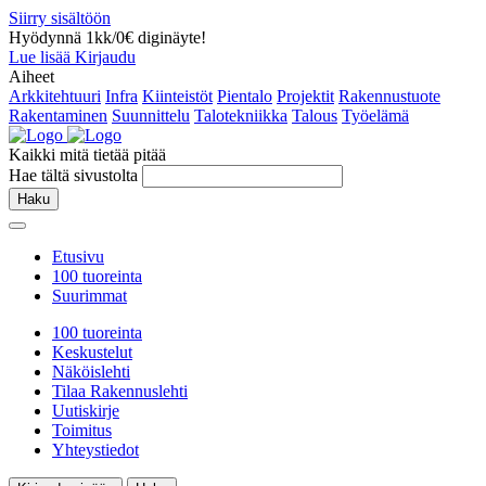
Siirry sisältöön
Hyödynnä 1kk/0€ diginäyte!
Lue lisää
Kirjaudu
Aiheet
Arkkitehtuuri
Infra
Kiinteistöt
Pientalo
Projektit
Rakennustuote
Rakentaminen
Suunnittelu
Talotekniikka
Talous
Työelämä
Kaikki mitä tietää pitää
Hae tältä sivustolta
Haku
Etusivu
100 tuoreinta
Suurimmat
100 tuoreinta
Keskustelut
Näköislehti
Tilaa Rakennuslehti
Uutiskirje
Toimitus
Yhteystiedot