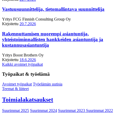
Vastuusuunnittelija, tietomallintava suunnittelija
Yritys
FCG Finnish Consulting Group Oy
Kirjoitettu
20.7.2026
Rakennuttamisen nuorempi asiantuntija,
yhteistoiminnallisten hankkeiden asiantuntija ja
kustannusasiantuntija
Yritys
Boost Brothers Oy
Kirjoitettu
18.6.2026
Kaikki avoimet työpaikat
Työpaikat & työelämä
Avoimet työpaikat
Työelämän uutisia
Teemat & liitteet
Toimialakatsaukset
Suurimmat 2025
Suurimmat 2024
Suurimmat 2023
Suurimmat 2022