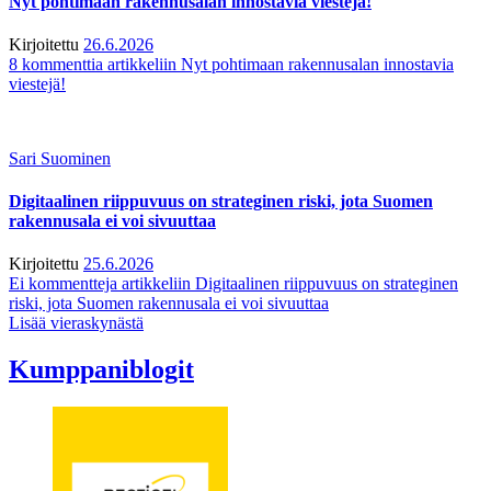
Nyt pohtimaan rakennusalan innostavia viestejä!
Kirjoitettu
26.6.2026
8 kommenttia
artikkeliin Nyt pohtimaan rakennusalan innostavia
viestejä!
Sari Suominen
Digitaalinen riippuvuus on strateginen riski, jota Suomen
rakennusala ei voi sivuuttaa
Kirjoitettu
25.6.2026
Ei kommentteja
artikkeliin Digitaalinen riippuvuus on strateginen
riski, jota Suomen rakennusala ei voi sivuuttaa
Lisää vieraskynästä
Kumppaniblogit