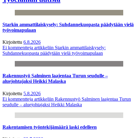
Starkin ammattilaiskysely: Suhdannekuopasta päädytään vielä
työvoimapulaan
Kirjoitettu
6.8.2026
Ei kommentteja
artikkeliin Starkin ammattilaiskysely:
Suhdannekuopasta päädytään vielä työvoimapulaan
Rakennustyö Salminen laajentaa Turun seudulle –
aluejohtajaksi Heikki Malaska
Kirjoitettu
5.8.2026
Ei kommentteja
artikkeliin Rakennustyö Salminen laajentaa Turun
seudulle – aluejohtajaksi Heikki Malaska
Rakentamisen työntekijämäärä laski edelleen