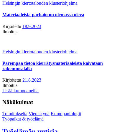
Helsingin kiertotalouden klusteriohjelma
Materiaaleista parhain on olemassa oleva
Kirjoitettu
18.9.2023
Ilmoitus
Helsingin kiertotalouden klusteriohjelma
Parempaa tietoa kierrätysmateriaaleista kaivataan
rakennusalalla
Kirjoitettu
21.8.2023
Ilmoitus
Lisää kumppaneilta
Näkökulmat
Toimitukselta
Vieraskynä
Kumppaniblogit
Työpaikat & työelämä
Työelämän uutisia