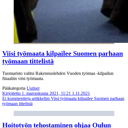
Viisi työmaata kilpailee Suomen parhaan
työmaan tittelistä
Tuomaristo valitsi Rakennuslehden Vuoden työmaa -kilpailun
finaaliin viisi työmaata.
Pääkategoria
Uutiset
Kirjoitettu 1. marraskuuta 2021, 11:21
1.11.2021
Ei kommentteja
artikkeliin Viisi työmaata kilpailee Suomen parhaan
työmaan tittelistä
Hoitotyön tehostaminen ohjaa Oulun