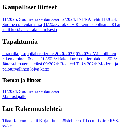
Kaupalliset liitteet
11/2025: Suomea rakentamassa
12/2024: INFRA-lehti
11/2024:
Suomea rakentamassa
11/2023: Jokka − Rakennusteollisuus RT:n
lehti kestävästä rakentamisesta
Tapahtumia
Urapolkuja-oppilaitoskiertue 2026-2027
05/2026: Vähähiilinen
rakentaminen & data
10/2025: Rakentamisen kiertotalous 2025:
Jätteistä materiaaleiksi
09/2024: Recticel Talks 2024: Moderni ja
paloturvallinen loiva katto
Teemat ja liitteet
11/2024: Suomea rakentamassa
Mainostajalle
Lue Rakennuslehteä
Tilaa Rakennuslehti
Kirjaudu näköislehteen
Tilaa uutiskirje
RSS-
syöte