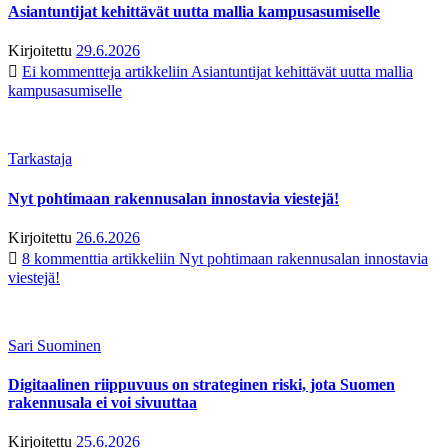
Asiantuntijat kehittävät uutta mallia kampusasumiselle
Kirjoitettu
29.6.2026
Ei kommentteja
artikkeliin Asiantuntijat kehittävät uutta mallia
kampusasumiselle
Tarkastaja
Nyt pohtimaan rakennusalan innostavia viestejä!
Kirjoitettu
26.6.2026
8 kommenttia
artikkeliin Nyt pohtimaan rakennusalan innostavia
viestejä!
Sari Suominen
Digitaalinen riippuvuus on strateginen riski, jota Suomen
rakennusala ei voi sivuuttaa
Kirjoitettu
25.6.2026