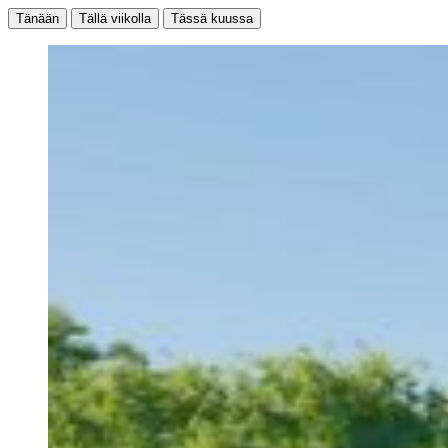
Tänään
Tällä viikolla
Tässä kuussa