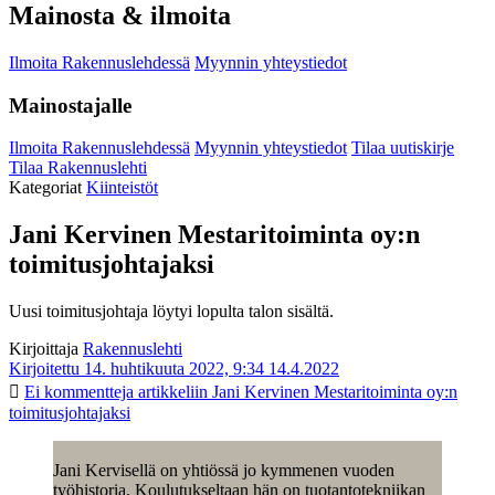
Mainosta & ilmoita
Ilmoita Rakennuslehdessä
Myynnin yhteystiedot
Mainostajalle
Ilmoita Rakennuslehdessä
Myynnin yhteystiedot
Tilaa uutiskirje
Tilaa Rakennuslehti
Kategoriat
Kiinteistöt
Jani Kervinen Mestaritoiminta oy:n
toimitusjohtajaksi
Uusi toimitusjohtaja löytyi lopulta talon sisältä.
Kirjoittaja
Rakennuslehti
Kirjoitettu 14. huhtikuuta 2022, 9:34
14.4.2022
Ei kommentteja
artikkeliin Jani Kervinen Mestaritoiminta oy:n
toimitusjohtajaksi
Jani Kervisellä on yhtiössä jo kymmenen vuoden
työhistoria. Koulutukseltaan hän on tuotantotekniikan