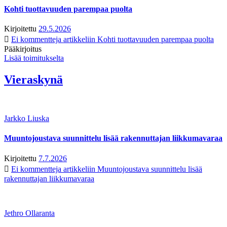
Kohti tuottavuuden parempaa puolta
Kirjoitettu
29.5.2026
Ei kommentteja
artikkeliin Kohti tuottavuuden parempaa puolta
Pääkirjoitus
Lisää toimitukselta
Vieraskynä
Jarkko Liuska
Muuntojoustava suunnittelu lisää rakennuttajan liikkumavaraa
Kirjoitettu
7.7.2026
Ei kommentteja
artikkeliin Muuntojoustava suunnittelu lisää
rakennuttajan liikkumavaraa
Jethro Ollaranta