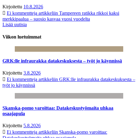
Kirjoitettu
10.8.2026
Ei kommentteja
artikkeliin Tampereen ratikka rikkoi kaksi
merkkipaalua – suosio kasvaa vuosi vuodelta
Lisää uutisia
Viikon luetuimmat
GRK:lle infraurakka datakeskuksesta – työt jo käynnissä
Kirjoitettu
3.8.2026
Ei kommentteja
artikkeliin GRK:lle infraurakka datakeskuksesta –
työt jo käynnissä
Skanska-pomo varoittaa: Datakeskustyömaita uhkaa
osaajapula
Kirjoitettu
5.8.2026
Ei kommentteja
artikkeliin Skanska-pomo varoittaa:
Datakeskustyömaita uhkaa osaajapula