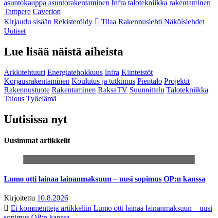
asuntokauppa
asuntorakentaminen
Infra
talotekniikka
rakentaminen
Tampere
Caverion
Kirjaudu sisään
Rekisteröidy
Tilaa Rakennuslehti
Näköislehdet
Uutiset
Lue lisää näistä aiheista
Arkkitehtuuri
Energiatehokkuus
Infra
Kiinteistöt
Korjausrakentaminen
Koulutus ja tutkimus
Pientalo
Projektit
Rakennustuote
Rakentaminen
RaksaTV
Suunnittelu
Talotekniikka
Talous
Työelämä
Uutisissa nyt
Uusimmat artikkelit
Lumo otti lainaa lainanmaksuun – uusi sopimus OP:n kanssa
Kirjoitettu
10.8.2026
Ei kommentteja
artikkeliin Lumo otti lainaa lainanmaksuun – uusi
sopimus OP:n kanssa