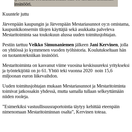
insinööri.
Kuuntele juttu
Järvenpään kaupungin ja Järvenpään Mestariasunnot oy:n omistama,
kaupunkikonsernin tilojen käyttäjiä sekä asukkaita palveleva
Mestaritoiminta saa toukokuun alussa uuden toimitusjohtajan.
Pestiin tarttuu
Veikko Simunaniemen
jälkeen
Jani Kervinen
, jolla
on yhtiössä jo kymmenen vuoden työhistoria. Koulutukseltaan hän
on tuotantotekniikan insinööri.
Mestaritoiminta on kasvanut viime vuosina keskisuureksi yritykseksi
ja työntekijöitä on jo 61. Yhtiö teki vuonna 2020 noin 15,6
miljoonan euron liikevaihdon.
Uuden toimitusjohtajan mukaan Mestariasunnot ja Mestaritoiminta
toimivat jatkossakin yhdessä, mutta samalla tullaan selkeyttämään
niiden rooleja.
”Esimerkiksi vastuullisuusraportointia täytyy kehittää eteenpäin
nimenomaan Mestaritoiminnan osalta”, Kervinen toteaa.