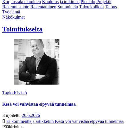
Korjausrakentaminen
Koulutus ja tutkimus
Pientalo
Projektit
Rakennustuote
Rakentaminen
Suunnittelu
Talotekniikka
Talous
Työelämä
Näkökulmat
Toimitukselta
Tapio Kivistö
Kesä voi vahvistaa elpyvää tunnelmaa
Kirjoitettu
26.6.2026
Ei kommentteja
artikkeliin Kesä voi vahvistaa elpyvää tunnelmaa
Pääkirjoitus