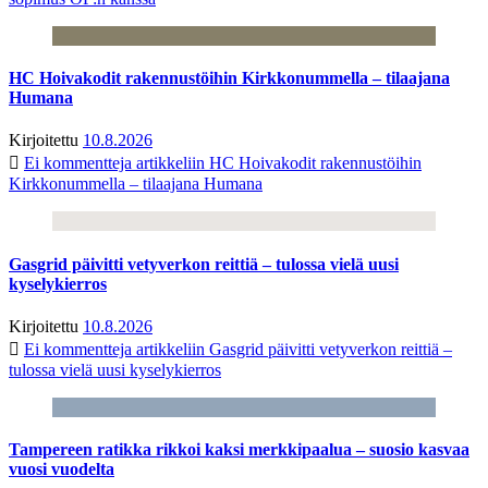
HC Hoivakodit rakennustöihin Kirkkonummella – tilaajana
Humana
Kirjoitettu
10.8.2026
Ei kommentteja
artikkeliin HC Hoivakodit rakennustöihin
Kirkkonummella – tilaajana Humana
Gasgrid päivitti vetyverkon reittiä – tulossa vielä uusi
kyselykierros
Kirjoitettu
10.8.2026
Ei kommentteja
artikkeliin Gasgrid päivitti vetyverkon reittiä –
tulossa vielä uusi kyselykierros
Tampereen ratikka rikkoi kaksi merkkipaalua – suosio kasvaa
vuosi vuodelta