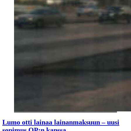
Lumo otti lainaa lainanmaksuun – uusi
sopimus OP:n kanssa