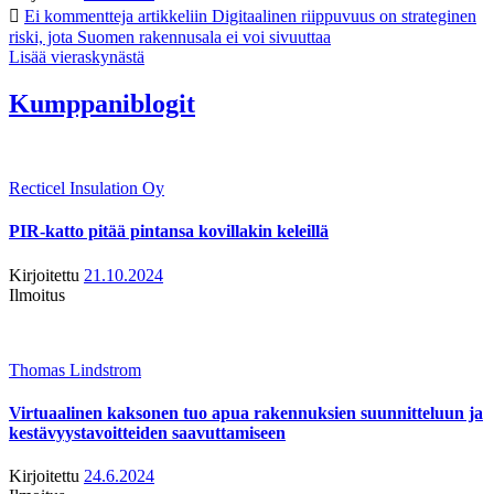
Ei kommentteja
artikkeliin Digitaalinen riippuvuus on strateginen
riski, jota Suomen rakennusala ei voi sivuuttaa
Lisää vieraskynästä
Kumppaniblogit
Recticel Insulation Oy
PIR-katto pitää pintansa kovillakin keleillä
Kirjoitettu
21.10.2024
Ilmoitus
Thomas Lindstrom
Virtuaalinen kaksonen tuo apua rakennuksien suunnitteluun ja
kestävyystavoitteiden saavuttamiseen
Kirjoitettu
24.6.2024