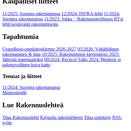
Kaupalliset liitteet
11/2025: Suomea rakentamassa
12/2024: INFRA-lehti
11/2024:
Suomea rakentamassa
11/2023: Jokka − Rakennusteollisuus RT:n
lehti kestävästä rakentamisesta
Tapahtumia
Urapolkuja-oppilaitoskiertue 2026-2027
05/2026: Vähähiilinen
rakentaminen & data
10/2025: Rakentamisen kiertotalous 2025:
Jätteistä materiaaleiksi
09/2024: Recticel Talks 2024: Moderni ja
paloturvallinen loiva katto
Teemat ja liitteet
11/2024: Suomea rakentamassa
Mainostajalle
Lue Rakennuslehteä
Tilaa Rakennuslehti
Kirjaudu näköislehteen
Tilaa uutiskirje
RSS-
syöte