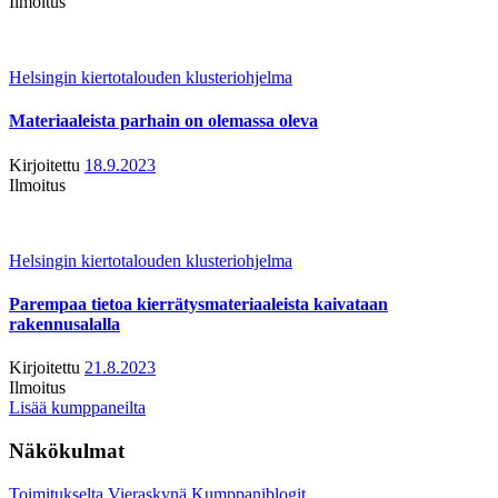
Ilmoitus
Helsingin kiertotalouden klusteriohjelma
Materiaaleista parhain on olemassa oleva
Kirjoitettu
18.9.2023
Ilmoitus
Helsingin kiertotalouden klusteriohjelma
Parempaa tietoa kierrätysmateriaaleista kaivataan
rakennusalalla
Kirjoitettu
21.8.2023
Ilmoitus
Lisää kumppaneilta
Näkökulmat
Toimitukselta
Vieraskynä
Kumppaniblogit