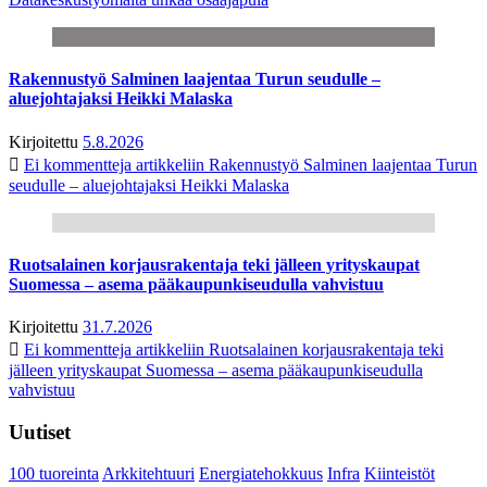
Rakennustyö Salminen laajentaa Turun seudulle –
aluejohtajaksi Heikki Malaska
Kirjoitettu
5.8.2026
Ei kommentteja
artikkeliin Rakennustyö Salminen laajentaa Turun
seudulle – aluejohtajaksi Heikki Malaska
Ruotsalainen korjausrakentaja teki jälleen yrityskaupat
Suomessa – asema pääkaupunkiseudulla vahvistuu
Kirjoitettu
31.7.2026
Ei kommentteja
artikkeliin Ruotsalainen korjausrakentaja teki
jälleen yrityskaupat Suomessa – asema pääkaupunkiseudulla
vahvistuu
Uutiset
100 tuoreinta
Arkkitehtuuri
Energiatehokkuus
Infra
Kiinteistöt