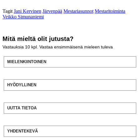
Tagit
Jani Kervinen
Järvenpää
Mestariasunnot
Mestaritoiminta
Veikko Simunaniemi
Mitä mieltä olit jutusta?
Vastauksia
10
kpl. Vastaa ensimmäisenä mieleen tuleva
MIELENKIINTOINEN
HYÖDYLLINEN
UUTTA TIETOA
YHDENTEKEVÄ