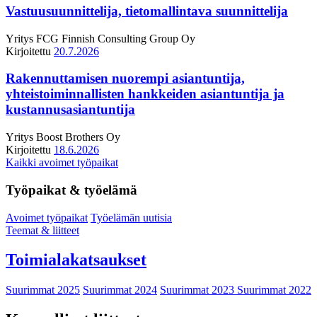
Vastuusuunnittelija, tietomallintava suunnittelija
Yritys
FCG Finnish Consulting Group Oy
Kirjoitettu
20.7.2026
Rakennuttamisen nuorempi asiantuntija,
yhteistoiminnallisten hankkeiden asiantuntija ja
kustannusasiantuntija
Yritys
Boost Brothers Oy
Kirjoitettu
18.6.2026
Kaikki avoimet työpaikat
Työpaikat & työelämä
Avoimet työpaikat
Työelämän uutisia
Teemat & liitteet
Toimialakatsaukset
Suurimmat 2025
Suurimmat 2024
Suurimmat 2023
Suurimmat 2022