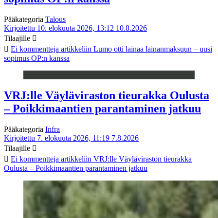
Pääkategoria
Talous
Kirjoitettu 10. elokuuta 2026, 13:12
10.8.2026
Tilaajille
Ei kommentteja
artikkeliin Lumo otti lainaa lainanmaksuun – uusi
sopimus OP:n kanssa
VRJ:lle Väyläviraston tieurakka Oulusta
– Poikkimaantien parantaminen jatkuu
Pääkategoria
Infra
Kirjoitettu 7. elokuuta 2026, 11:19
7.8.2026
Tilaajille
Ei kommentteja
artikkeliin VRJ:lle Väyläviraston tieurakka
Oulusta – Poikkimaantien parantaminen jatkuu