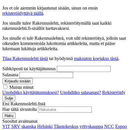
Jos et ole aiemmin kirjautunut sisään, sinun on ensin
rekisteröidyttävä täällä
.
Jos sinulle tulee Rakennuslehti, rekisteröitymällä saat kaikki
rakennuslehti.fi-sisällöt luettavaksesi.
Jos sinulle ei tule Rakennuslehteä, voit silti rekisteröityä, jolloin saat
oikeuden kommentoida lukottomia artikkeleita, mutta et pääse
lukemaan lukittuja artikkeleita.
Tilaa Rakennuslehti tästä
tai hyödynnä
maksuton koejakso tästä
.
Sähköposti tai käyttäjätunnus
Salasana
Kirjaudu sisään
Muista minut
Unohditko käyttäjätunnuksesi?
Unohditko salasanasi?
Rekisteröidy
Sulje
Etsi Rakennuslehti.fistä
Hae tältä sivustolta
Haku
Suositut avainsanat
YIT
SRV
skanska
Helsinki
Tilastokeskus
yrityskauppa
NCC
Espoo