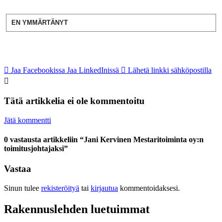
EN YMMÄRTÄNYT
Jaa Facebookissa
Jaa LinkedInissä
Lähetä linkki sähköpostilla
Tätä artikkelia ei ole kommentoitu
Jätä kommentti
0 vastausta artikkeliin “Jani Kervinen Mestaritoiminta oy:n
toimitusjohtajaksi”
Vastaa
Sinun tulee
rekisteröityä
tai
kirjautua
kommentoidaksesi.
Rakennuslehden luetuimmat