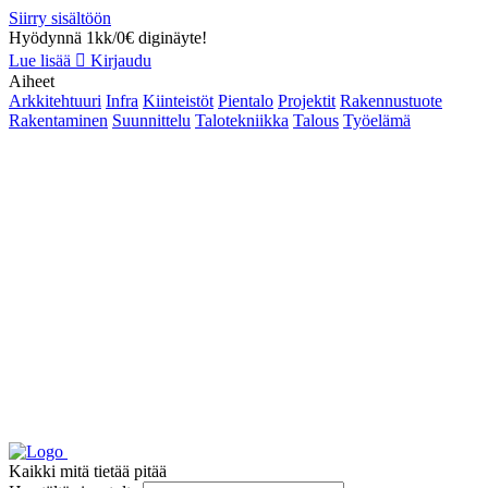
Siirry sisältöön
Hyödynnä 1kk/0€ diginäyte!
Lue lisää
Kirjaudu
Aiheet
Arkkitehtuuri
Infra
Kiinteistöt
Pientalo
Projektit
Rakennustuote
Rakentaminen
Suunnittelu
Talotekniikka
Talous
Työelämä
Kaikki mitä tietää pitää