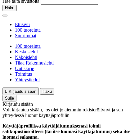
Hae tältä sivustolta
Haku
Etusivu
100 tuoreinta
Suurimmat
100 tuoreinta
Keskustelut
Näköislehti
Tilaa Rakennuslehti
Uutiskirje
Toimitus
Yhteystiedot
Kirjaudu sisään
Haku
Sulje
Kirjaudu sisään
Voit kirjautua sisään, jos olet jo aiemmin rekisteröitynyt ja sen
yhteydessä luonut käyttäjäprofiilin
Käyttäjäprofiilissa käyttäjätunnuksenasi toimii
sähköpostiosoitteesi (tai itse luomasi käyttäjätunnus) sekä itse
luomasi salasana.