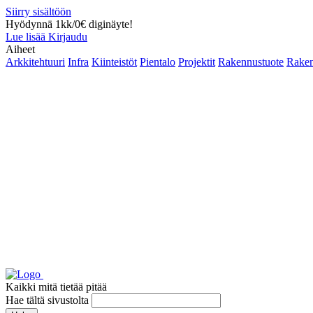
Siirry sisältöön
Hyödynnä 1kk/0€ diginäyte!
Lue lisää
Kirjaudu
Aiheet
Arkkitehtuuri
Infra
Kiinteistöt
Pientalo
Projektit
Rakennustuote
Raken
Kaikki mitä tietää pitää
Hae tältä sivustolta