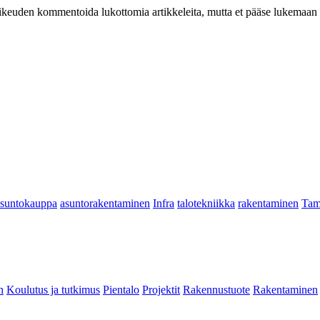
at oikeuden kommentoida lukottomia artikkeleita, mutta et pääse lukemaan l
asuntokauppa
asuntorakentaminen
Infra
talotekniikka
rakentaminen
Tam
n
Koulutus ja tutkimus
Pientalo
Projektit
Rakennustuote
Rakentaminen