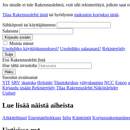
Jos sinulle ei tule Rakennuslehteä, voit silti rekisteröityä, jolloin sa
Tilaa Rakennuslehti tästä
tai hyödynnä
maksuton koejakso tästä
.
Sähköposti tai käyttäjätunnus
Salasana
Kirjaudu sisään
Muista minut
Unohditko käyttäjätunnuksesi?
Unohditko salasanasi?
Rekisteröidy
Sulje
Etsi Rakennuslehti.fistä
Hae tältä sivustolta
Haku
Suositut avainsanat
YIT
SRV
skanska
Helsinki
Tilastokeskus
yrityskauppa
NCC
Espoo
Kirjaudu sisään
Rekisteröidy
Tilaa Rakennuslehti
Näköislehdet
Uutiset
Lue lisää näistä aiheista
Arkkitehtuuri
Energiatehokkuus
Infra
Kiinteistöt
Korjausrakentamine
Uutisissa nyt