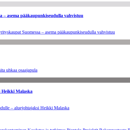
ssa – asema pääkaupunkiseudulla vahvistuu
en yrityskaupat Suomessa – asema pääkaupunkiseudulla vahvistuu
ita uhkaa osaajapula
i Heikki Malaska
dulle – aluejohtajaksi Heikki Malaska