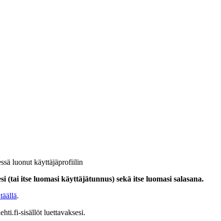
ssä luonut käyttäjäprofiilin
i (tai itse luomasi käyttäjätunnus) sekä itse luomasi salasana.
täällä
.
hti.fi-sisällöt luettavaksesi.