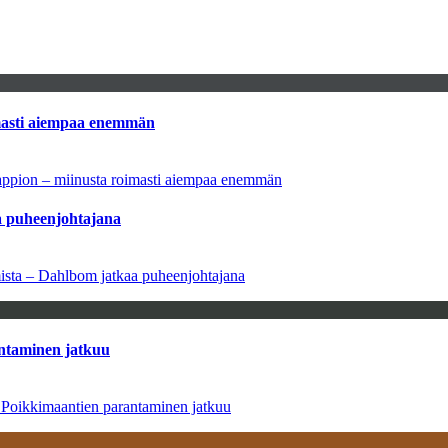
imasti aiempaa enemmän
tappion – miinusta roimasti aiempaa enemmän
aa puheenjohtajana
amista – Dahlbom jatkaa puheenjohtajana
antaminen jatkuu
– Poikkimaantien parantaminen jatkuu