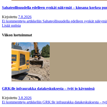
Sahateollisuudella edelleen synkät näkymät – kiusana korkea pu
Kirjoitettu
7.8.2026
Ei kommentteja
artikkeliin Sahateollisuudella edelleen synkät näkym
Lisää uutisia
Viikon luetuimmat
GRK:lle infraurakka datakeskuksesta – työt jo käynnissä
Kirjoitettu
3.8.2026
Ei kommentteja
artikkeliin GRK:lle infraurakka datakeskuksesta – työ