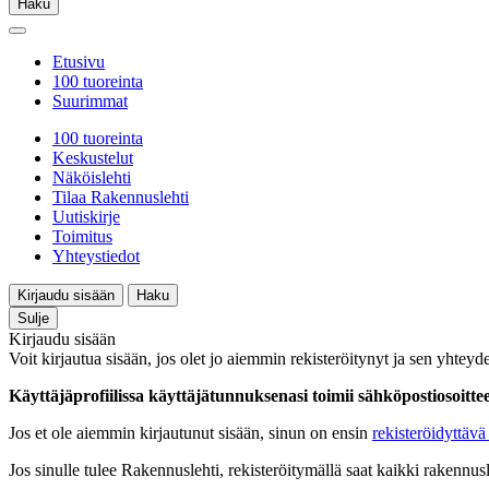
Haku
Etusivu
100 tuoreinta
Suurimmat
100 tuoreinta
Keskustelut
Näköislehti
Tilaa Rakennuslehti
Uutiskirje
Toimitus
Yhteystiedot
Kirjaudu sisään
Haku
Sulje
Kirjaudu sisään
Voit kirjautua sisään, jos olet jo aiemmin rekisteröitynyt ja sen yhteyde
Käyttäjäprofiilissa käyttäjätunnuksenasi toimii sähköpostiosoittees
Jos et ole aiemmin kirjautunut sisään, sinun on ensin
rekisteröidyttävä 
Jos sinulle tulee Rakennuslehti, rekisteröitymällä saat kaikki rakennusle