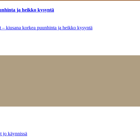
unhinta ja heikko kysyntä
ät – kiusana korkea puunhinta ja heikko kysyntä
t jo käynnissä