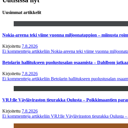
Uusimmat artikkelit
Nokia-areena teki viime vuonna miljoonatappion – miinusta ro
Kirjoitettu
7.8.2026
Ei kommentteja
artikkeliin Nokia-areena teki viime vuonna miljoona
Betolarin hallitukseen puolustusalan osaamista – Dahlbom jatk
Kirjoitettu
7.8.2026
Ei kommentteja
artikkeliin Betolarin hallitukseen puolustusalan osa
VRJ:lle Väyläviraston tieurakka Oulusta – Poikkimaantien par
Kirjoitettu
7.8.2026
Ei kommentteja
artikkeliin VRJ:lle Väyläviraston tieurakka Oulusta 