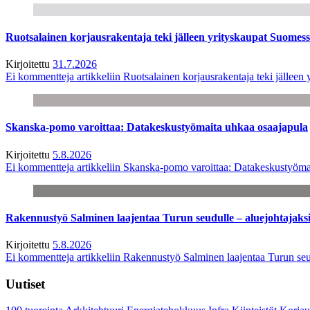
Ruotsalainen korjausrakentaja teki jälleen yrityskaupat Suome
Kirjoitettu
31.7.2026
Ei kommentteja
artikkeliin Ruotsalainen korjausrakentaja teki jälle
Skanska-pomo varoittaa: Datakeskustyömaita uhkaa osaajapula
Kirjoitettu
5.8.2026
Ei kommentteja
artikkeliin Skanska-pomo varoittaa: Datakeskustyöma
Rakennustyö Salminen laajentaa Turun seudulle – aluejohtajaks
Kirjoitettu
5.8.2026
Ei kommentteja
artikkeliin Rakennustyö Salminen laajentaa Turun seu
Uutiset