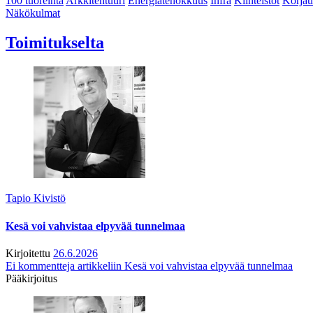
100 tuoreinta
Arkkitehtuuri
Energiatehokkuus
Infra
Kiinteistöt
Korjau
Näkökulmat
Toimitukselta
Tapio Kivistö
Kesä voi vahvistaa elpyvää tunnelmaa
Kirjoitettu
26.6.2026
Ei kommentteja
artikkeliin Kesä voi vahvistaa elpyvää tunnelmaa
Pääkirjoitus