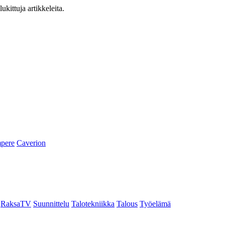
ukittuja artikkeleita.
pere
Caverion
RaksaTV
Suunnittelu
Talotekniikka
Talous
Työelämä