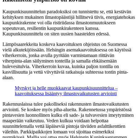
Kaupunkisuunnittelun paradoksiksi on tunnistettu se, että kestävän
kehityksen mukainen ilmastopäästöjä hillitsevä tiivis, energiatehokas
kaupunkirakenne voi olla ristiriidassa ilmastonmuutokseen
sopeutuvan, resilientin kaupunkirakenteen kanssa.
Kaupunkisuunnittelu on siten uusien haasteiden edessä.
Lämpösaarekkeita koskeva kaavoituksen ohjeistus on Suomessa
vielä alkutekijöissään. Helsingin asemakaavoituksessa on käytössä
viherkerroin, jonka avulla pyritään varmistamaan riittävän
viherpinta-alan säilyminen tonteilla ja samalla ehkäisemään
hulevesitulvia. Viherkerroin kuvaa, kuinka paljon tontilla on
kasvillisuutta ja vettä viivyttäviä ratkaisuja suhteessa tontin pinta-
alaan.
Myrskyt ja helle muokkaavat kaupunkisuunnittelua –
kaavoituksessa lisääntyy ilmastovaikutusten arviointi
Rakennuslaissa tulee pakolliseksi rakennusten ilmastovaikutusten
arviointi. Se koskee myös piha-alueita. Rakennetussa ympäristössä
pintavesien luonnollinen kulku eli sade- ja tulvavesien imeytyminen
maaperään vaikeutuu. Veden kulkua voidaan helpottaa
suunnittelemalla vettä läpäiseviä pintoja tiiviiden asfalttikenttien
väleihin. Parkkipaikkojen lomaan voi sijoittaa esimerkiksi
nurmikiveä. Mallia voi ottaa myös Helsingin Kuninkaantammen