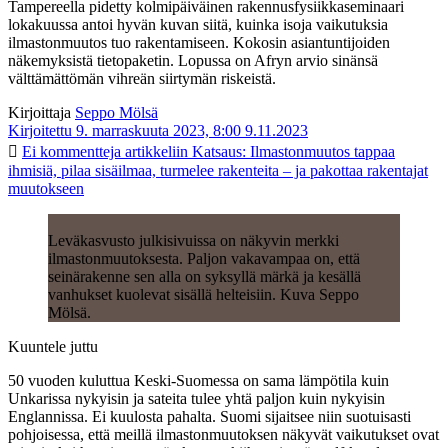
Tampereella pidetty kolmipäiväinen rakennusfysiikkaseminaari
lokakuussa antoi hyvän kuvan siitä, kuinka isoja vaikutuksia
ilmastonmuutos tuo rakentamiseen. Kokosin asiantuntijoiden
näkemyksistä tietopaketin. Lopussa on Afryn arvio sinänsä
välttämättömän vihreän siirtymän riskeistä.
Kirjoittaja
Seppo Mölsä
Kirjoitettu 9. marraskuuta 2023, 8:00
9.11.2023
Ei kommentteja
artikkeliin Katsaus: Ilmastonmuutos tappaa
ihmisiä, pilaa sisäilmaa, turmelee rakenteita – ja pakottaa rakentajat
muutokseen
Leväkasvusto julkisivuissa on näkyvin merkki
ilmastonmuutoksesta. Paljon vakavampaa on, että
seinärakenne sen alla on syksyllä märkä ja kesällä
vanhukset kuolevat sisällä helteisiin. Kuva Seppo
Mölsä.
Kuuntele juttu
50 vuoden kuluttua Keski-Suomessa on sama lämpötila kuin
Unkarissa nykyisin ja sateita tulee yhtä paljon kuin nykyisin
Englannissa. Ei kuulosta pahalta. Suomi sijaitsee niin suotuisasti
pohjoisessa, että meillä ilmastonmuutoksen näkyvät vaikutukset ovat