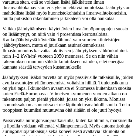
varautua siten, että se voidaan lisätä jälkikäteen ilman
ilmanvaihtokanaviston eristyksiin tehtäviä muutoksia. Jäähdytys on
mahdollista lisätä myös huoneistokohtaisiin ilmanvaihtokoneisiin,
mutta putkiston rakentaminen jälkikäteen voi olla hankalaa.
Vaikka jäähdyttämiseen käytettävien ilmalämpöpumppujen suosio
on lisääntynyt, on niitä vain 4 prosentissa kerrostaloista.
Kaukojäähdytystä käytetään lähinnä vain suurien kiinteistöjen
jäähdytykseen, mutta ei juurikaan asuinrakennuksissa.
Ilmastonmuutos kasvattaa aktiivisen jäähdytyksen sähkönkulutusta
noin 1–2 kWh/m² vuoteen 2050 mennessä. Se on niin vähän
rakennuksen muuhun sähkönkulutukseen nähden, ettei energiaa
kannata säästää terveyden kustannuksella.
Jäähdytyksen lisäksi tarvetta on myös passiivisille ratkaisuille, joiden
avulla asuntojen ylilämpenemistä voitaisiin hillitä. Tuuletusikkuna
on yksi tapa. Ikkunoiden avaamista ei Suomessa kuitenkaan suosita
kuten Etelä-Euroopassa. Viimeisen kymmenen vuoden aikana on
rakennettu paljon pieniä yksiöitä, joissa on yksi ikkuna. Monissa
isommissakaan asunnoissa ei ole läpituuletusmahdolllisuutta. Tosin
trooppisen kuumiksi muuttuvina öitä siitään ei ole juuri hyötyä.
Passiivisilla auringonsuojaratkaisuilla, kuten kaihtimilla, markiiseilla
ja lipoilla voidaan vähentää ylilämpenemistä. Myös automatisoituja
auringonsuojaratkaisuja sekä koneellisesti avattavia ikkunoita on