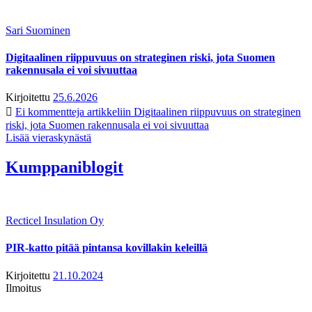
Sari Suominen
Digitaalinen riippuvuus on strateginen riski, jota Suomen
rakennusala ei voi sivuuttaa
Kirjoitettu
25.6.2026
Ei kommentteja
artikkeliin Digitaalinen riippuvuus on strateginen
riski, jota Suomen rakennusala ei voi sivuuttaa
Lisää vieraskynästä
Kumppaniblogit
Recticel Insulation Oy
PIR-katto pitää pintansa kovillakin keleillä
Kirjoitettu
21.10.2024
Ilmoitus