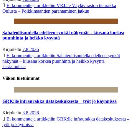
Ei kommentteja
artikkeliin VRJ:lle Väyläviraston tieurakka
Oulusta – Poikkimaantien parantaminen jatkuu
Sahateollisuudella edelleen synkät näkymät – kiusana korkea
puunhinta ja heikko kysyntä
Kirjoitettu
7.8.2026
Ei kommentteja
artikkeliin Sahateollisuudella edelleen synkät
näkymät – kiusana korkea puunhinta ja heikko kysyntä
Lisää uutisia
Viikon luetuimmat
GRK:lle infraurakka datakeskuksesta – työt jo käynnissä
Kirjoitettu
3.8.2026
Ei kommentteja
artikkeliin GRK:lle infraurakka datakeskuksesta –
työt jo käynnissä