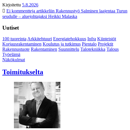
Kirjoitettu
5.8.2026
Ei kommentteja
artikkeliin Rakennustyö Salminen laajentaa Turun
seudulle – aluejohtajaksi Heikki Malaska
Uutiset
100 tuoreinta
Arkkitehtuuri
Energiatehokkuus
Infra
Kiinteistöt
Korjausrakentaminen
Koulutus ja tutkimus
Pientalo
Projektit
Rakennustuote
Rakentaminen
Suunnittelu
Talotekniikka
Talous
Työelämä
Näkökulmat
Toimitukselta