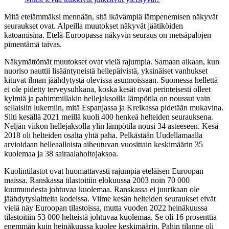
Mitä etelämmäksi mennään, sitä ikävämpiä lämpenemisen näkyvät
seuraukset ovat. Alpeilla muutokset näkyvät jäätiköiden
katoamisina. Etelä-Euroopassa näkyvin seuraus on metsäpalojen
pimentämä taivas.
Näkymättömät muutokset ovat vielä rajumpia. Samaan aikaan, kun
nuoriso nauttii lisääntyneistä hellepäivistä, yksinäiset vanhukset
kituvat ilman jäähdytystä olevissa asunnoissaan. Suomessa hellettä
ei ole pidetty terveysuhkana, koska kesät ovat perinteisesti olleet
kylmiä ja pahimmillakin hellejaksoilla lämpötila on noussut vain
sellaisiin lukemiin, mitä Espanjassa ja Kreikassa pidetään mukavina.
Silti kesällä 2021 meillä kuoli 400 henkeä helteiden seurauksena.
Neljän viikon hellejaksolla ylin lämpötila nousi 34 asteeseen. Kesä
2018 oli helteiden osalta yhtä paha. Pelkästään Uudellamaalla
arvioidaan helleaalloista aiheutuvan vuosittain keskimäärin 35
kuolemaa ja 38 sairaalahoitojaksoa.
Kuolintilastot ovat huomattavasti rajumpia eteläisen Euroopan
maissa. Ranskassa tilastoitiin elokuussa 2003 noin 70 000
kuumuudesta johtuvaa kuolemaa. Ranskassa ei juurikaan ole
jäähdytyslaitteita kodeissa. Viime kesän helteiden seuraukset eivät
vielä näy Euroopan tilastoissa, mutta vuoden 2022 heinäkuussa
tilastoitiin 53 000 helteistä johtuvaa kuolemaa. Se oli 16 prosenttia
enemmän kuin heinäkuussa kuolee keskimäärin. Pahin tilanne oli