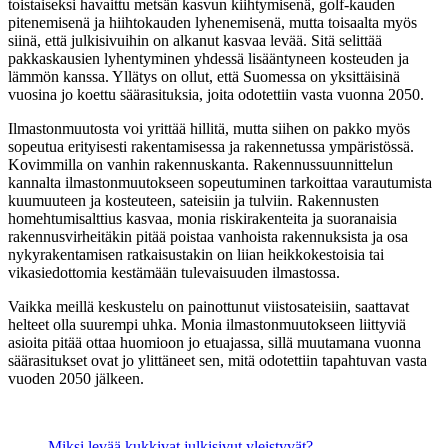
toistaiseksi havaittu metsän kasvun kiihtymisenä, golf-kauden
pitenemisenä ja hiihtokauden lyhenemisenä, mutta toisaalta myös
siinä, että julkisivuihin on alkanut kasvaa levää. Sitä selittää
pakkaskausien lyhentyminen yhdessä lisääntyneen kosteuden ja
lämmön kanssa. Yllätys on ollut, että Suomessa on yksittäisinä
vuosina jo koettu säärasituksia, joita odotettiin vasta vuonna 2050.
Ilmastonmuutosta voi yrittää hillitä, mutta siihen on pakko myös
sopeutua erityisesti rakentamisessa ja rakennetussa ympäristössä.
Kovimmilla on vanhin rakennuskanta. Rakennussuunnittelun
kannalta ilmastonmuutokseen sopeutuminen tarkoittaa varautumista
kuumuuteen ja kosteuteen, sateisiin ja tulviin. Rakennusten
homehtumisalttius kasvaa, monia riskirakenteita ja suoranaisia
rakennusvirheitäkin pitää poistaa vanhoista rakennuksista ja osa
nykyrakentamisen ratkaisustakin on liian heikkokestoisia tai
vikasiedottomia kestämään tulevaisuuden ilmastossa.
Vaikka meillä keskustelu on painottunut viistosateisiin, saattavat
helteet olla suurempi uhka. Monia ilmastonmuutokseen liittyviä
asioita pitää ottaa huomioon jo etuajassa, sillä muutamana vuonna
säärasitukset ovat jo ylittäneet sen, mitä odotettiin tapahtuvan vasta
vuoden 2050 jälkeen.
Miksi levää kukkivat julkisivut yleistyvät?