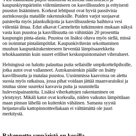
kaupunkiympäristön viilentämiseen on kasvillisuuden ja erityisesti
puuston lisääminen. Korkeat lehtipuut ovat hyviä passiivisia
aurinkosuojia matalille rakennuksille. Puiden varjot suojaavat
paisteelta myös jalankulkijoita ja kasvillisuudesta haihtuva vesi
viilentää ilmaa. Edut alkavat Carmelietin tutkimusten mukaan näkyä
vasta kun puustoa ja kasvillisuutta on vähintään 20 prosenttia
kaupungin pinta-alasta. Puustoa on lisäksi oltava myös siellä, missä
on isoimmat pintalämpötilat. Kaupunkivihreän sekoittaminen
muuhun kaupunkirakenteeseen lieventää lämpösaarekkeita
tehokkaammin kuin suuret erilliset keskuspuistomaiset viheralueet.
Helsingissä on haluttu palauttaa puita sellaisille umpikorttelipihoille,
jotka autot ovat vallanneet. Autokansienkin päälle on lisätty
kasvillisuutta ja matalaa puustoa. Uusimmissa kaavoissa on alettu
suosia myös ratkaisua, jossa pihat voidaan jättää maanvaraisiksi ja
istuttaa sinne suureksi kasvavia puita ja suunnitella
hulevesipainanteita. Lisäksi viherkattojen rakentaminen on
yleistynyt. Mikäli katot ovat korkealla, niiden vaikutus lämpötilaan
maan pinnan lähellä on kuitenkin vähäinen. Samasta syystä
heijastavalla kattopinnoitteellakaan ei välttämättä ole juuri
merkitystä.
Rakennettu ympäristö on kovilla