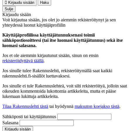
Kirjaudu sisään
Haku
Sulje
Kirjaudu sisään
Voit kirjautua sisään, jos olet jo aiemmin rekisteröitynyt ja sen
yhteydessä luonut käyttäjäprofiilin
Käyttäjäprofiilissa käyttäjätunnuksenasi toimii
sähköpostiosoitteesi (tai itse luomasi käyttäjätunnus) sekä itse
luomasi salasana.
Jos et ole aiemmin kirjautunut sisään, sinun on ensin
rekisteröidyttävä täällä
.
Jos sinulle tulee Rakennuslehti, rekisteröitymällä saat kaikki
rakennuslehti.fi-sisällöt luettavaksesi.
Jos sinulle ei tule Rakennuslehteä, voit silti rekisteröityä, jolloin saat
oikeuden kommentoida lukottomia artikkeleita, mutta et pääse
lukemaan lukittuja artikkeleita.
Tilaa Rakennuslehti tästä
tai hyödynnä
maksuton koejakso tästä
.
Sähköposti tai käyttäjätunnus
Salasana
Kirjaudu sisään