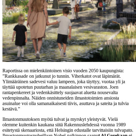
Raportissa on mielenkiintoinen visio vuoden 2050 kaupungista:
”Rankkasade on jatkunut jo tunnin. Viherkatot ovat läpimärät.
Ylimääräinen sadevesi valuu lampeen, joka täyttyy, vuotaa yli ja
täyttää upotetun puutarhan ja maanalaisen vesivaraston. Joen
rantapenkereet ja vedenkäsittely suojaavat aluetta nousevalta
vedenpinnalta. Näiden onnistuneiden ilmastotoimien ansiosta
asuinalue voi olla samanaikaisesti tiivis, asuttava ja sateita ja tulvia
kestävä.”
Ilmastonmuutoksen myötä tulvat ja myrskyt yleistyvät. Vielä
olemme kuitenkin kaukana siitä Rakennuslehdessä vuonna 1989
esitetystä skenaariosta, että Helsingin edustalle tarvittaisiin tulvapato.
Ilmastonmuutospuheillaan Nobel-palkinnon saanu
t Al Gorekaan
ei