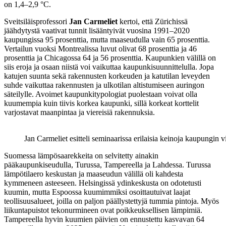
on 1,4–2,9 °C.
Sveitsiläisprofessori
Jan Carmeliet
kertoi, että Zürichissä
jäähdytystä vaativat tunnit lisääntyivät vuosina 1991–2020
kaupungissa 95 prosenttia, mutta maaseudulla vain 65 prosenttia.
Vertailun vuoksi Montrealissa luvut olivat 68 prosenttia ja 46
prosenttia ja Chicagossa 64 ja 56 prosenttia. Kaupunkien välillä on
siis eroja ja osaan niistä voi vaikuttaa kaupunkisuunnittelulla. Jopa
katujen suunta sekä rakennusten korkeuden ja katutilan leveyden
suhde vaikuttaa rakennusten ja ulkotilan altistumiseen auringon
säteilylle. Avoimet kaupunkitypologiat puolestaan voivat olla
kuumempia kuin tiivis korkea kaupunki, sillä korkeat korttelit
varjostavat maanpintaa ja viereisiä rakennuksia.
Jan Carmeliet esitteli seminaarissa erilaisia keinoja kaupungin 
Suomessa lämpösaarekkeita on selvitetty ainakin
pääkaupunkiseudulla, Turussa, Tampereella ja Lahdessa. Turussa
lämpötilaero keskustan ja maaseudun välillä oli kahdesta
kymmeneen asteeseen. Helsingissä ydinkeskusta on odotetusti
kuumin, mutta Espoossa kuumimmiksi osoittautuivat laajat
teollisuusalueet, joilla on paljon päällystettyjä tummia pintoja. Myös
liikuntapuistot tekonurmineen ovat poikkeuksellisen lämpimiä.
Tampereella hyvin kuumien päivien on ennustettu kasvavan 64