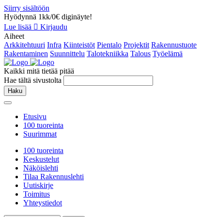
Siirry sisältöön
Hyödynnä 1kk/0€ diginäyte!
Lue lisää
Kirjaudu
Aiheet
Arkkitehtuuri
Infra
Kiinteistöt
Pientalo
Projektit
Rakennustuote
Rakentaminen
Suunnittelu
Talotekniikka
Talous
Työelämä
Kaikki mitä tietää pitää
Hae tältä sivustolta
Haku
Etusivu
100 tuoreinta
Suurimmat
100 tuoreinta
Keskustelut
Näköislehti
Tilaa Rakennuslehti
Uutiskirje
Toimitus
Yhteystiedot