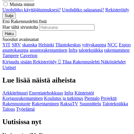
Muista minut
Unohditko käyttäjätunnuksesi?
Unohditko salasanasi?
Rekisteröidy
Sulje
Etsi Rakennuslehti.fistä
Hae tältä sivustolta
Haku
Suositut avainsanat
YIT
SRV
skanska
Helsinki
Tilastokeskus
yrityskauppa
NCC
Espoo
asuntokauppa
asuntorakentaminen
Infra
talotekniikka
rakentaminen
Tampere
Caverion
Kirjaudu sisään
Rekisteröidy
Tilaa Rakennuslehti
Näköislehdet
Uutiset
Lue lisää näistä aiheista
Arkkitehtuuri
Energiatehokkuus
Infra
Kiinteistöt
Korjausrakentaminen
Koulutus ja tutkimus
Pientalo
Projektit
Rakennustuote
Rakentaminen
RaksaTV
Suunnittelu
Talotekniikka
Talous
Työelämä
Uutisissa nyt