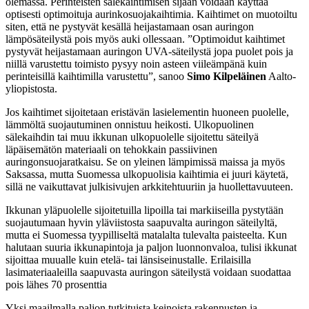
olemassa. Perinteisten sälekaihtimisen sijaan voidaan käyttää
optisesti optimoituja aurinkosuojakaihtimia. Kaihtimet on muotoiltu
siten, että ne pystyvät kesällä heijastamaan osan auringon
lämpösäteilystä pois myös auki ollessaan. ”Optimoidut kaihtimet
pystyvät heijastamaan auringon UVA-säteilystä jopa puolet pois ja
niillä varustettu toimisto pysyy noin asteen viileämpänä kuin
perinteisillä kaihtimilla varustettu”, sanoo
Simo Kilpeläinen
Aalto-
yliopistosta.
Jos kaihtimet sijoitetaan eristävän lasielementin huoneen puolelle,
lämmöltä suojautuminen onnistuu heikosti. Ulkopuolinen
sälekaihdin tai muu ikkunan ulkopuolelle sijoitettu säteilyä
läpäisemätön materiaali on tehokkain passiivinen
auringonsuojaratkaisu. Se on yleinen lämpimissä maissa ja myös
Saksassa, mutta Suomessa ulkopuolisia kaihtimia ei juuri käytetä,
sillä ne vaikuttavat julkisivujen arkkitehtuuriin ja huollettavuuteen.
Ikkunan yläpuolelle sijoitetuilla lipoilla tai markiiseilla pystytään
suojautumaan hyvin yläviistosta saapuvalta auringon säteilyltä,
mutta ei Suomessa tyypilliseltä matalalta tulevalta paisteelta. Kun
halutaan suuria ikkunapintoja ja paljon luonnonvaloa, tulisi ikkunat
sijoittaa muualle kuin etelä- tai länsiseinustalle. Erilaisilla
lasimateriaaleilla saapuvasta auringon säteilystä voidaan suodattaa
pois lähes 70 prosenttia
Yksi maailmalla paljon tutkituista keinoista rakennusten ja