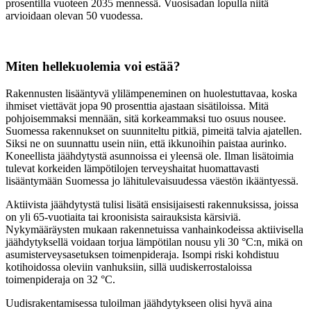
prosentilla vuoteen 2035 mennessä. Vuosisadan lopulla niitä
arvioidaan olevan 50 vuodessa.
Miten hellekuolemia voi estää?
Rakennusten lisääntyvä ylilämpeneminen on huolestuttavaa, koska
ihmiset viettävät jopa 90 prosenttia ajastaan sisätiloissa. Mitä
pohjoisemmaksi mennään, sitä korkeammaksi tuo osuus nousee.
Suomessa rakennukset on suunniteltu pitkiä, pimeitä talvia ajatellen.
Siksi ne on suunnattu usein niin, että ikkunoihin paistaa aurinko.
Koneellista jäähdytystä asunnoissa ei yleensä ole. Ilman lisätoimia
tulevat korkeiden lämpötilojen terveyshaitat huomattavasti
lisääntymään Suomessa jo lähitulevaisuudessa väestön ikääntyessä.
Aktiivista jäähdytystä tulisi lisätä ensisijaisesti rakennuksissa, joissa
on yli 65-vuotiaita tai kroonisista sairauksista kärsiviä.
Nykymääräysten mukaan rakennetuissa vanhainkodeissa aktiivisella
jäähdytyksellä voidaan torjua lämpötilan nousu yli 30 °C:n, mikä on
asumisterveysasetuksen toimenpideraja. Isompi riski kohdistuu
kotihoidossa oleviin vanhuksiin, sillä uudiskerrostaloissa
toimenpideraja on 32 °C.
Uudisrakentamisessa tuloilman jäähdytykseen olisi hyvä aina