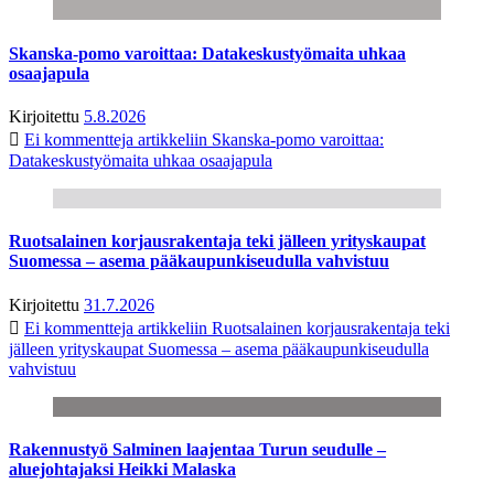
Skanska-pomo varoittaa: Datakeskustyömaita uhkaa
osaajapula
Kirjoitettu
5.8.2026
Ei kommentteja
artikkeliin Skanska-pomo varoittaa:
Datakeskustyömaita uhkaa osaajapula
Ruotsalainen korjausrakentaja teki jälleen yrityskaupat
Suomessa – asema pääkaupunkiseudulla vahvistuu
Kirjoitettu
31.7.2026
Ei kommentteja
artikkeliin Ruotsalainen korjausrakentaja teki
jälleen yrityskaupat Suomessa – asema pääkaupunkiseudulla
vahvistuu
Rakennustyö Salminen laajentaa Turun seudulle –
aluejohtajaksi Heikki Malaska