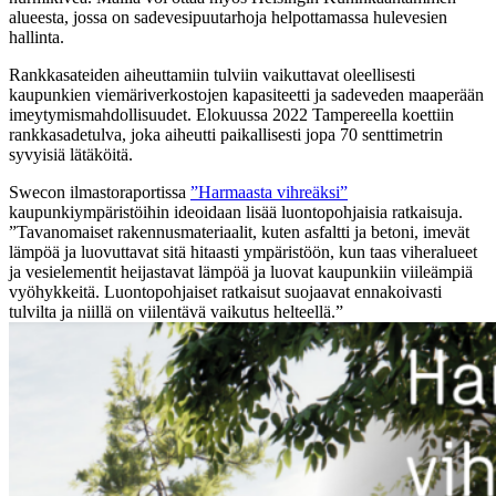
alueesta, jossa on sadevesipuutarhoja helpottamassa hulevesien
hallinta.
Rankkasateiden aiheuttamiin tulviin vaikuttavat oleellisesti
kaupunkien viemäriverkostojen kapasiteetti ja sadeveden maaperään
imeytymismahdollisuudet. Elokuussa 2022 Tampereella koettiin
rankkasadetulva, joka aiheutti paikallisesti jopa 70 senttimetrin
syvyisiä lätäköitä.
Swecon ilmastoraportissa
”Harmaasta vihreäksi”
kaupunkiympäristöihin ideoidaan lisää luontopohjaisia ratkaisuja.
”Tavanomaiset rakennusmateriaalit, kuten asfaltti ja betoni, imevät
lämpöä ja luovuttavat sitä hitaasti ympäristöön, kun taas viheralueet
ja vesielementit heijastavat lämpöä ja luovat kaupunkiin viileämpiä
vyöhykkeitä. Luontopohjaiset ratkaisut suojaavat ennakoivasti
tulvilta ja niillä on viilentävä vaikutus helteellä.”