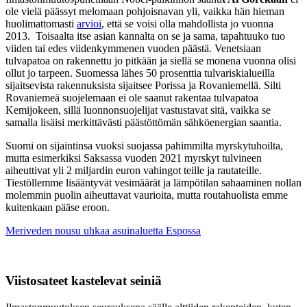
ole vielä päässyt melomaan pohjoisnavan yli, vaikka hän hieman
huolimattomasti
arvioi
, että se voisi olla mahdollista jo vuonna
2013. Toisaalta itse asian kannalta on se ja sama, tapahtuuko tuo
viiden tai edes viidenkymmenen vuoden päästä. Venetsiaan
tulvapatoa on rakennettu jo pitkään ja siellä se monena vuonna olisi
ollut jo tarpeen. Suomessa lähes 50 prosenttia tulvariskialueilla
sijaitsevista rakennuksista sijaitsee Porissa ja Rovaniemellä. Silti
Rovaniemeä suojelemaan ei ole saanut rakentaa tulvapatoa
Kemijokeen, sillä luonnonsuojelijat vastustavat sitä, vaikka se
samalla lisäisi merkittävästi päästöttömän sähköenergian saantia.
Suomi on sijaintinsa vuoksi suojassa pahimmilta myrskytuhoilta,
mutta esimerkiksi Saksassa vuoden 2021 myrskyt tulvineen
aiheuttivat yli 2 miljardin euron vahingot teille ja rautateille.
Tiestöllemme lisääntyvät vesimäärät ja lämpötilan sahaaminen nollan
molemmin puolin aiheuttavat vaurioita, mutta routahuolista emme
kuitenkaan pääse eroon.
Meriveden nousu uhkaa asuinaluetta Espossa
Viistosateet kastelevat seiniä