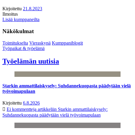
Kirjoitettu
21.8.2023
Ilmoitus
Lisää kumppaneilta
Näkökulmat
Toimitukselta
Vieraskynä
Kumppaniblogit
Työpaikat & työelämä
Työelämän uutisia
Starkin ammattilaiskysely: Suhdannekuopasta päädytään vielä
työvoimapulaan
Kirjoitettu
6.8.2026
Ei kommentteja
artikkeliin Starkin ammattilaiskysely:
Suhdannekuopasta päädytään vielä työvoimapulaan