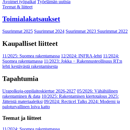
Avoimet työpaikat
Työelämän uutisia
Teemat & liitteet
Toimialakatsaukset
Suurimmat 2025
Suurimmat 2024
Suurimmat 2023
Suurimmat 2022
Kaupalliset liitteet
11/2025: Suomea rakentamassa
12/2024: INFRA-lehti
11/2024:
Suomea rakentamassa
11/2023: Jokka − Rakennusteollisuus RT:n
lehti kestävästä rakentamisesta
Tapahtumia
Urapolkuja-oppilaitoskiertue 2026-2027
05/2026: Vähähiilinen
rakentaminen & data
10/2025: Rakentamisen kiertotalous 2025:
Jätteistä materiaaleiksi
09/2024: Recticel Talks 2024: Moderni ja
paloturvallinen loiva katto
Teemat ja liitteet
11/2024: Suomea rakentamassa