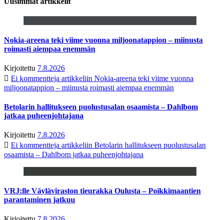
Uusimmat artikkelit
Nokia-areena teki viime vuonna miljoonatappion – miinusta
roimasti aiempaa enemmän
Kirjoitettu
7.8.2026
Ei kommentteja
artikkeliin Nokia-areena teki viime vuonna
miljoonatappion – miinusta roimasti aiempaa enemmän
Betolarin hallitukseen puolustusalan osaamista – Dahlbom
jatkaa puheenjohtajana
Kirjoitettu
7.8.2026
Ei kommentteja
artikkeliin Betolarin hallitukseen puolustusalan
osaamista – Dahlbom jatkaa puheenjohtajana
VRJ:lle Väyläviraston tieurakka Oulusta – Poikkimaantien
parantaminen jatkuu
Kirjoitettu
7.8.2026