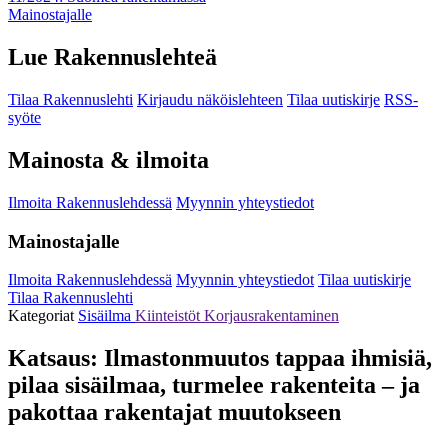
Mainostajalle
Lue Rakennuslehteä
Tilaa Rakennuslehti
Kirjaudu näköislehteen
Tilaa uutiskirje
RSS-
syöte
Mainosta & ilmoita
Ilmoita Rakennuslehdessä
Myynnin yhteystiedot
Mainostajalle
Ilmoita Rakennuslehdessä
Myynnin yhteystiedot
Tilaa uutiskirje
Tilaa Rakennuslehti
Kategoriat
Sisäilma
Kiinteistöt
Korjausrakentaminen
Katsaus: Ilmastonmuutos tappaa ihmisiä,
pilaa sisäilmaa, turmelee rakenteita – ja
pakottaa rakentajat muutokseen