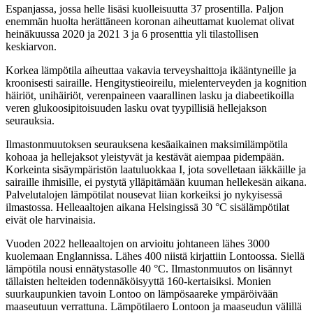
Espanjassa, jossa helle lisäsi kuolleisuutta 37 prosentilla. Paljon
enemmän huolta herättäneen koronan aiheuttamat kuolemat olivat
heinäkuussa 2020 ja 2021 3 ja 6 prosenttia yli tilastollisen
keskiarvon.
Korkea lämpötila aiheuttaa vakavia terveyshaittoja ikääntyneille ja
kroonisesti sairaille. Hengitystieoireilu, mielenterveyden ja kognition
häiriöt, unihäiriöt, verenpaineen vaarallinen lasku ja diabeetikoilla
veren glukoosipitoisuuden lasku ovat tyypillisiä hellejakson
seurauksia.
Ilmastonmuutoksen seurauksena kesäaikainen maksimilämpötila
kohoaa ja hellejaksot yleistyvät ja kestävät aiempaa pidempään.
Korkeinta sisäympäristön laatuluokkaa I, jota sovelletaan iäkkäille ja
sairaille ihmisille, ei pystytä ylläpitämään kuuman hellekesän aikana.
Palvelutalojen lämpötilat nousevat liian korkeiksi jo nykyisessä
ilmastossa. Helleaaltojen aikana Helsingissä 30 °C sisälämpötilat
eivät ole harvinaisia.
Vuoden 2022 helleaaltojen on arvioitu johtaneen lähes 3000
kuolemaan Englannissa. Lähes 400 niistä kirjattiin Lontoossa. Siellä
lämpötila nousi ennätystasolle 40 °C. Ilmastonmuutos on lisännyt
tällaisten helteiden todennäköisyyttä 160-kertaisiksi. Monien
suurkaupunkien tavoin Lontoo on lämpösaareke ympäröivään
maaseutuun verrattuna. Lämpötilaero Lontoon ja maaseudun välillä