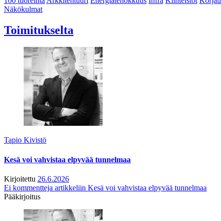
100 tuoreinta
Arkkitehtuuri
Energiatehokkuus
Infra
Kiinteistöt
Korjau
Näkökulmat
Toimitukselta
Tapio Kivistö
Kesä voi vahvistaa elpyvää tunnelmaa
Kirjoitettu
26.6.2026
Ei kommentteja
artikkeliin Kesä voi vahvistaa elpyvää tunnelmaa
Pääkirjoitus