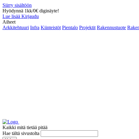
Siirry sisältöön
Hyödynnä 1kk/0€ diginäyte!
Lue lisää
Kirjaudu
Aiheet
Arkkitehtuuri
Infra
Kiinteistöt
Pientalo
Projektit
Rakennustuote
Raken
Kaikki mitä tietää pitää
Hae tältä sivustolta