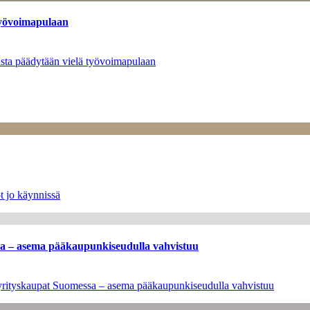
työvoimapulaan
asta päädytään vielä työvoimapulaan
t jo käynnissä
ssa – asema pääkaupunkiseudulla vahvistuu
en yrityskaupat Suomessa – asema pääkaupunkiseudulla vahvistuu