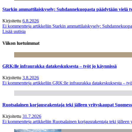
Starkin ammattilaiskysely: Suhdannekuopasta päädytään vielä 
Kirjoitettu
6.8.2026
Ei kommentteja
artikkeliin Starkin ammattilaiskysely: Suhdannekuop
Lisää uutisia
Viikon luetuimmat
GRK:lle infraurakka datakeskuksesta – työt jo käynnissä
Kirjoitettu
3.8.2026
Ei kommentteja
artikkeliin GRK:lle infraurakka datakeskuksesta – työ
Ruotsalainen korjausrakentaja teki jälleen yrityskaupat Suome
Kirjoitettu
31.7.2026
Ei kommentteja
artikkeliin Ruotsalainen korjausrakentaja teki jälle