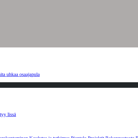
ita uhkaa osaajapula
tyy Iissä