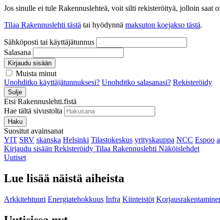
Jos sinulle ei tule Rakennuslehteä, voit silti rekisteröityä, jolloin sa
Tilaa Rakennuslehti tästä
tai hyödynnä
maksuton koejakso tästä
.
Sähköposti tai käyttäjätunnus
Salasana
Kirjaudu sisään
Muista minut
Unohditko käyttäjätunnuksesi?
Unohditko salasanasi?
Rekisteröidy
Sulje
Etsi Rakennuslehti.fistä
Hae tältä sivustolta
Haku
Suositut avainsanat
YIT
SRV
skanska
Helsinki
Tilastokeskus
yrityskauppa
NCC
Espoo
Kirjaudu sisään
Rekisteröidy
Tilaa Rakennuslehti
Näköislehdet
Uutiset
Lue lisää näistä aiheista
Arkkitehtuuri
Energiatehokkuus
Infra
Kiinteistöt
Korjausrakentamine
Uutisissa nyt