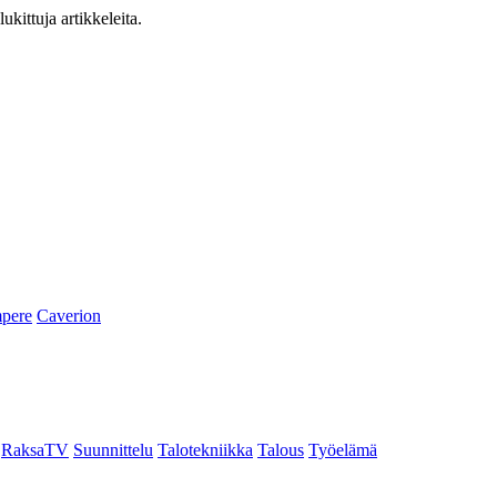
ukittuja artikkeleita.
pere
Caverion
RaksaTV
Suunnittelu
Talotekniikka
Talous
Työelämä