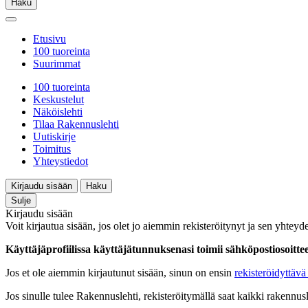
Haku
Etusivu
100 tuoreinta
Suurimmat
100 tuoreinta
Keskustelut
Näköislehti
Tilaa Rakennuslehti
Uutiskirje
Toimitus
Yhteystiedot
Kirjaudu sisään
Haku
Sulje
Kirjaudu sisään
Voit kirjautua sisään, jos olet jo aiemmin rekisteröitynyt ja sen yhteyde
Käyttäjäprofiilissa käyttäjätunnuksenasi toimii sähköpostiosoittees
Jos et ole aiemmin kirjautunut sisään, sinun on ensin
rekisteröidyttävä 
Jos sinulle tulee Rakennuslehti, rekisteröitymällä saat kaikki rakennusle