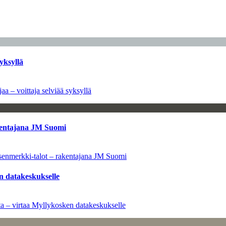
yksyllä
aa – voittaja selviää syksyllä
kentajana JM Suomi
senmerkki-talot – rakentajana JM Suomi
n datakeskukselle
a – virtaa Myllykosken datakeskukselle