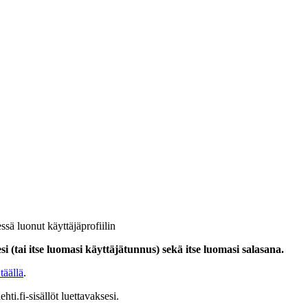
ssä luonut käyttäjäprofiilin
i (tai itse luomasi käyttäjätunnus) sekä itse luomasi salasana.
täällä
.
hti.fi-sisällöt luettavaksesi.