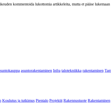
at oikeuden kommentoida lukottomia artikkeleita, mutta et pääse lukemaan l
asuntokauppa
asuntorakentaminen
Infra
talotekniikka
rakentaminen
Tam
n
Koulutus ja tutkimus
Pientalo
Projektit
Rakennustuote
Rakentaminen