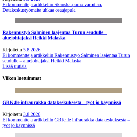
Ei kommentteja
artikkeliin Skanska-pomo varoittaa:
Datakeskustyömaita uhkaa osaajapula
Rakennustyö Salminen laajentaa Turun seudulle –
aluejohtajaksi Heikki Malaska
Kirjoitettu
5.8.2026
Ei kommentteja
artikkeliin Rakennustyö Salminen laajentaa Turun
seudulle – aluejohtajaksi Heikki Malaska
Lisää uutisia
Viikon luetuimmat
GRK:lle infraurakka datakeskuksesta – työt jo käynnissä
Kirjoitettu
3.8.2026
Ei kommentteja
artikkeliin GRK:lle infraurakka datakeskuksesta –
työt jo käynnissä