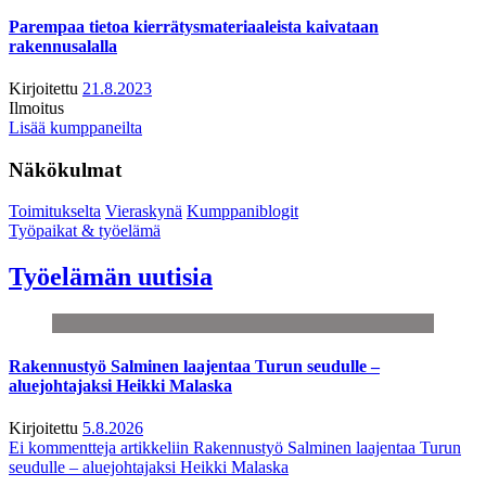
Parempaa tietoa kierrätysmateriaaleista kaivataan
rakennusalalla
Kirjoitettu
21.8.2023
Ilmoitus
Lisää kumppaneilta
Näkökulmat
Toimitukselta
Vieraskynä
Kumppaniblogit
Työpaikat & työelämä
Työelämän uutisia
Rakennustyö Salminen laajentaa Turun seudulle –
aluejohtajaksi Heikki Malaska
Kirjoitettu
5.8.2026
Ei kommentteja
artikkeliin Rakennustyö Salminen laajentaa Turun
seudulle – aluejohtajaksi Heikki Malaska