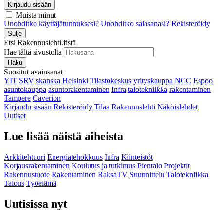
Kirjaudu sisään
Muista minut
Unohditko käyttäjätunnuksesi?
Unohditko salasanasi?
Rekisteröidy
Sulje
Etsi Rakennuslehti.fistä
Hae tältä sivustolta
Haku
Suositut avainsanat
YIT
SRV
skanska
Helsinki
Tilastokeskus
yrityskauppa
NCC
Espoo
asuntokauppa
asuntorakentaminen
Infra
talotekniikka
rakentaminen
Tampere
Caverion
Kirjaudu sisään
Rekisteröidy
Tilaa Rakennuslehti
Näköislehdet
Uutiset
Lue lisää näistä aiheista
Arkkitehtuuri
Energiatehokkuus
Infra
Kiinteistöt
Korjausrakentaminen
Koulutus ja tutkimus
Pientalo
Projektit
Rakennustuote
Rakentaminen
RaksaTV
Suunnittelu
Talotekniikka
Talous
Työelämä
Uutisissa nyt