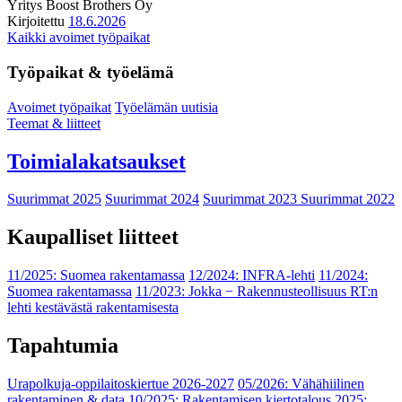
Yritys
Boost Brothers Oy
Kirjoitettu
18.6.2026
Kaikki avoimet työpaikat
Työpaikat & työelämä
Avoimet työpaikat
Työelämän uutisia
Teemat & liitteet
Toimialakatsaukset
Suurimmat 2025
Suurimmat 2024
Suurimmat 2023
Suurimmat 2022
Kaupalliset liitteet
11/2025: Suomea rakentamassa
12/2024: INFRA-lehti
11/2024:
Suomea rakentamassa
11/2023: Jokka − Rakennusteollisuus RT:n
lehti kestävästä rakentamisesta
Tapahtumia
Urapolkuja-oppilaitoskiertue 2026-2027
05/2026: Vähähiilinen
rakentaminen & data
10/2025: Rakentamisen kiertotalous 2025: