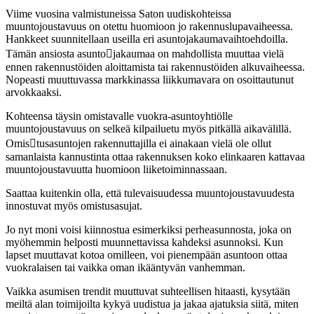
Viime vuosina valmistuneissa Saton uudiskohteissa
muuntojoustavuus on otettu huomioon jo rakennuslupavaiheessa.
Hankkeet suunnitellaan useilla eri asuntojakaumavaihtoehdoilla.
Tämän ansiosta asuntojakaumaa on mahdollista muuttaa vielä
ennen rakennustöiden aloittamista tai rakennustöiden alkuvaiheessa.
Nopeasti muuttuvassa markkinassa liikkumavara on osoittautunut
arvokkaaksi.
Kohteensa täysin omistavalle vuokra-asuntoyhtiölle
muuntojoustavuus on selkeä kilpailuetu myös pitkällä aikavälillä.
Omistusasuntojen rakennuttajilla ei ainakaan vielä ole ollut
samanlaista kannustinta ottaa rakennuksen koko elinkaaren kattavaa
muuntojoustavuutta huomioon liiketoiminnassaan.
Saattaa kuitenkin olla, että tulevaisuudessa muuntojoustavuudesta
innostuvat myös omistusasujat.
Jo nyt moni voisi kiinnostua esimerkiksi perheasunnosta, joka on
myöhemmin helposti muunnettavissa kahdeksi asunnoksi. Kun
lapset muuttavat kotoa omilleen, voi pienempään asuntoon ottaa
vuokralaisen tai vaikka oman ikääntyvän vanhemman.
Vaikka asumisen trendit muuttuvat suhteellisen hitaasti, kysytään
meiltä alan toimijoilta kykyä uudistua ja jakaa ajatuksia siitä, miten