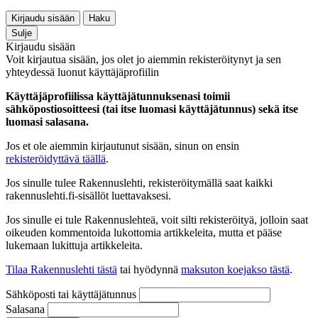
Kirjaudu sisään
Haku
Sulje
Kirjaudu sisään
Voit kirjautua sisään, jos olet jo aiemmin rekisteröitynyt ja sen
yhteydessä luonut käyttäjäprofiilin
Käyttäjäprofiilissa käyttäjätunnuksenasi toimii
sähköpostiosoitteesi (tai itse luomasi käyttäjätunnus) sekä itse
luomasi salasana.
Jos et ole aiemmin kirjautunut sisään, sinun on ensin
rekisteröidyttävä täällä
.
Jos sinulle tulee Rakennuslehti, rekisteröitymällä saat kaikki
rakennuslehti.fi-sisällöt luettavaksesi.
Jos sinulle ei tule Rakennuslehteä, voit silti rekisteröityä, jolloin saat
oikeuden kommentoida lukottomia artikkeleita, mutta et pääse
lukemaan lukittuja artikkeleita.
Tilaa Rakennuslehti tästä
tai hyödynnä
maksuton koejakso tästä
.
Sähköposti tai käyttäjätunnus
Salasana