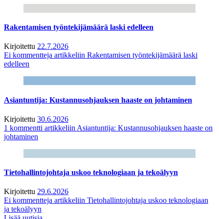
Rakentamisen työntekijämäärä laski edelleen
Kirjoitettu
22.7.2026
Ei kommentteja
artikkeliin Rakentamisen työntekijämäärä laski
edelleen
Asiantuntija: Kustannusohjauksen haaste on johtaminen
Kirjoitettu
30.6.2026
1 kommentti
artikkeliin Asiantuntija: Kustannusohjauksen haaste on
johtaminen
Tietohallintojohtaja uskoo teknologiaan ja tekoälyyn
Kirjoitettu
29.6.2026
Ei kommentteja
artikkeliin Tietohallintojohtaja uskoo teknologiaan
ja tekoälyyn
Lisää uutisia