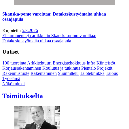
Skanska-pomo varoittaa: Datakeskustyömaita uhkaa
osaajapula
Kirjoitettu
5.8.2026
Ei kommentteja
artikkeliin Skanska-pomo varoittaa:
Datakeskustyömaita uhkaa osaajapula
Uutiset
100 tuoreinta
Arkkitehtuuri
Energiatehokkuus
Infra
Kiinteistöt
Korjausrakentaminen
Koulutus ja tutkimus
Pientalo
Projektit
Rakennustuote
Rakentaminen
Suunnittelu
Talotekniikka
Talous
Työelämä
Näkökulmat
Toimitukselta