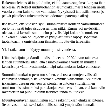
Rakennuslehdessäkin pohdittiin, ei kohtaanto-ongelmaa korjata ihan
hetkessä. Päätökset uudistuotannon asuntojakaumasta tehdään useita
vuosia ennen kuin kohde valmistuu. Nykyisessä taloustilanteessa jo
pelkät päätökset rakentamisesta odottavat parempia aikoja.
Itse uskon, että vuosien sykli suunnittelusta kohteen valmistumiseen
on jo nyt, saati tulevaisuudessa, liian pitkä. Emme voi myöskään
olettaa, että kerralla suunniteltu palvelisi läpi koko rakennuksen
elinkaaren. Alan on löydettävä pysyvästi uusia tapoja sopeuttaa
tuotantoaan ja omistuksiaan ihmisten muuttuviin tarpeisiin.
Yksi ratkaisumalli löytyy muuntojoustavuudesta.
Kiinteistösijoittaja Satolla uudiskohteet on 2020-luvun taitteesta
lähtien suunniteltu siten, että asuntojakaumaa voidaan muuttaa
ketterästi ja vähin kustannuksin läpi rakennuksen koko elinkaaren.
Suunnitteluratkaisu perustuu siihen, että osa asuntojen välisistä
kantavista seinälinjoista korvataan kevyillä väliseinillä. Asuntojen
jakaminen useaan pieneen tai pienten asuntojen yhdistäminen
onnistuu siis esimerkiksi peruskorjausvaiheessa ilman, että kantaviin
rakenteisiin tai putkilinjoihin tarvitsee tehdä muutoksia.
Muuntojoustavan suunnittelun etuna rakennuksen elinkaari pitenee.
Se on vastuullista sekä taloudellisesti että ympäristön kannalta.