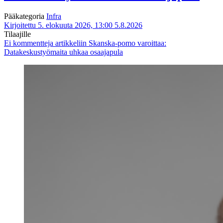
Pääkategoria
Infra
Kirjoitettu 5. elokuuta 2026, 13:00
5.8.2026
Tilaajille
Ei kommentteja
artikkeliin Skanska-pomo varoittaa:
Datakeskustyömaita uhkaa osaajapula