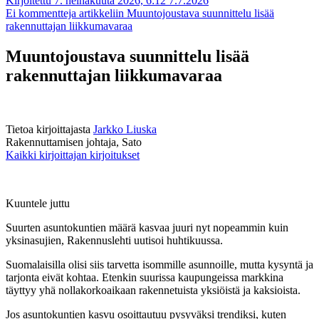
Kirjoitettu 7. heinäkuuta 2026, 6:12
7.7.2026
Ei kommentteja
artikkeliin Muuntojoustava suunnittelu lisää
rakennuttajan liikkumavaraa
Muuntojoustava suunnittelu lisää
rakennuttajan liikkumavaraa
Tietoa kirjoittajasta
Jarkko Liuska
Rakennuttamisen johtaja, Sato
Kaikki kirjoittajan kirjoitukset
Kuuntele juttu
Suurten asuntokuntien määrä kasvaa juuri nyt nopeammin kuin
yksinasujien, Rakennuslehti uutisoi huhtikuussa.
Suomalaisilla olisi siis tarvetta isommille asunnoille, mutta kysyntä ja
tarjonta eivät kohtaa. Etenkin suurissa kaupungeissa markkina
täyttyy yhä nollakorkoaikaan rakennetuista yksiöistä ja kaksioista.
Jos asuntokuntien kasvu osoittautuu pysyväksi trendiksi, kuten