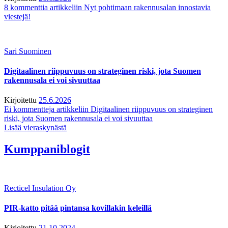
8 kommenttia
artikkeliin Nyt pohtimaan rakennusalan innostavia
viestejä!
Sari Suominen
Digitaalinen riippuvuus on strateginen riski, jota Suomen
rakennusala ei voi sivuuttaa
Kirjoitettu
25.6.2026
Ei kommentteja
artikkeliin Digitaalinen riippuvuus on strateginen
riski, jota Suomen rakennusala ei voi sivuuttaa
Lisää vieraskynästä
Kumppaniblogit
Recticel Insulation Oy
PIR-katto pitää pintansa kovillakin keleillä
Kirjoitettu
21.10.2024