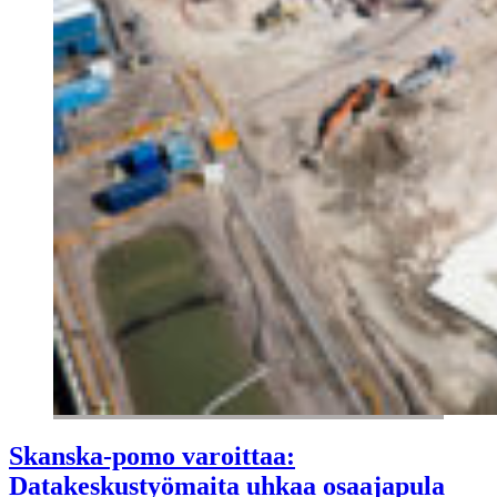
Skanska-pomo varoittaa:
Datakeskustyömaita uhkaa osaajapula