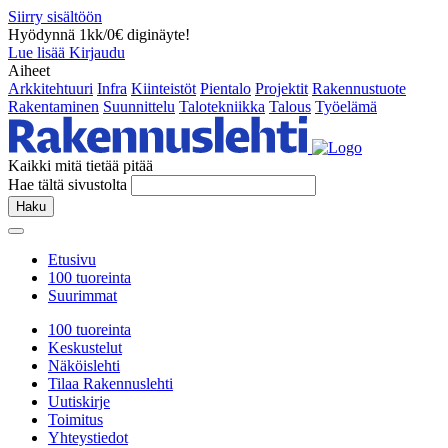
Siirry sisältöön
Hyödynnä 1kk/0€ diginäyte!
Lue lisää
Kirjaudu
Aiheet
Arkkitehtuuri
Infra
Kiinteistöt
Pientalo
Projektit
Rakennustuote
Rakentaminen
Suunnittelu
Talotekniikka
Talous
Työelämä
Kaikki mitä tietää pitää
Hae tältä sivustolta
Haku
Etusivu
100 tuoreinta
Suurimmat
100 tuoreinta
Keskustelut
Näköislehti
Tilaa Rakennuslehti
Uutiskirje
Toimitus
Yhteystiedot