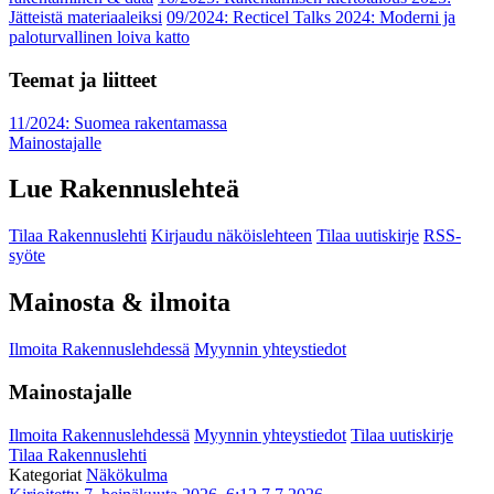
Jätteistä materiaaleiksi
09/2024: Recticel Talks 2024: Moderni ja
paloturvallinen loiva katto
Teemat ja liitteet
11/2024: Suomea rakentamassa
Mainostajalle
Lue Rakennuslehteä
Tilaa Rakennuslehti
Kirjaudu näköislehteen
Tilaa uutiskirje
RSS-
syöte
Mainosta & ilmoita
Ilmoita Rakennuslehdessä
Myynnin yhteystiedot
Mainostajalle
Ilmoita Rakennuslehdessä
Myynnin yhteystiedot
Tilaa uutiskirje
Tilaa Rakennuslehti
Kategoriat
Näkökulma