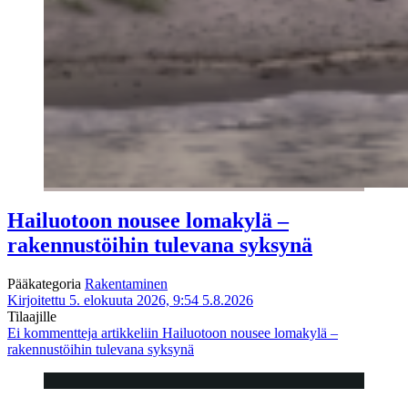
Hailuotoon nousee lomakylä –
rakennustöihin tulevana syksynä
Pääkategoria
Rakentaminen
Kirjoitettu 5. elokuuta 2026, 9:54
5.8.2026
Tilaajille
Ei kommentteja
artikkeliin Hailuotoon nousee lomakylä –
rakennustöihin tulevana syksynä