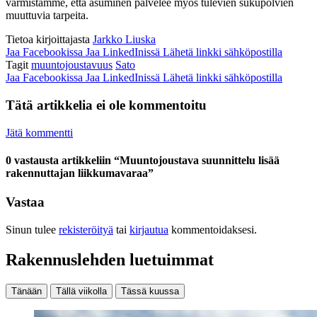
varmistamme, että asuminen palvelee myös tulevien sukupolvien
muuttuvia tarpeita.
Tietoa kirjoittajasta
Jarkko Liuska
Jaa Facebookissa
Jaa LinkedInissä
Lähetä linkki sähköpostilla
Tagit
muuntojoustavuus
Sato
Jaa Facebookissa
Jaa LinkedInissä
Lähetä linkki sähköpostilla
Tätä artikkelia ei ole kommentoitu
Jätä kommentti
0 vastausta artikkeliin “Muuntojoustava suunnittelu lisää
rakennuttajan liikkumavaraa”
Vastaa
Sinun tulee
rekisteröityä
tai
kirjautua
kommentoidaksesi.
Rakennuslehden luetuimmat
Tänään
Tällä viikolla
Tässä kuussa