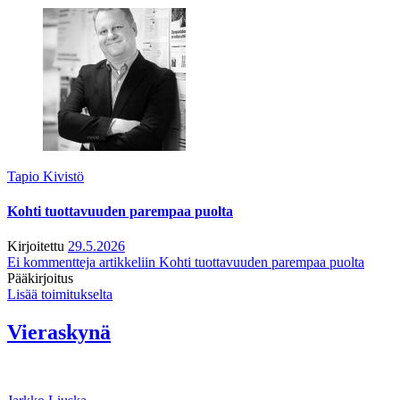
Tapio Kivistö
Kohti tuottavuuden parempaa puolta
Kirjoitettu
29.5.2026
Ei kommentteja
artikkeliin Kohti tuottavuuden parempaa puolta
Pääkirjoitus
Lisää toimitukselta
Vieraskynä