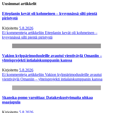
Uusimmat artikkelit
Etteplanin kevät oli kohmeinen – kysynnässä silti pientä
piristystä
Kirjoitettu
5.8.2026
Ei kommentteja
artikkeliin Etteplanin kevät oli kohmeinen –
kysynnässä silti pientä piristystä
Vakion kylppärimoduuleille avautui vientiväylä Omaniin –
yhteisprojekti intialaiskumppanin kanssa
Kirjoitettu
5.8.2026
Ei kommentteja
artikkeliin Vakion kylppärimoduuleille avautui
vientiväylä Omaniin – yhteisprojekti intialaiskumppanin kanssa
Skanska-pomo varoittaa: Datakeskustyömaita uhkaa
osaajapula
Kirjoitettu
5.8.2026