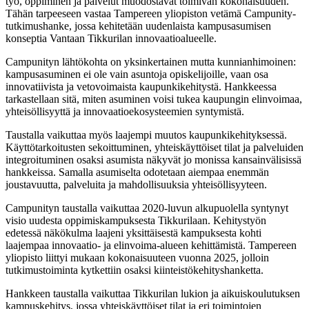
työ, oppiminen ja palvelut muodostavat toimivan kokonaisuuden.
Tähän tarpeeseen vastaa Tampereen yliopiston vetämä Campunity-
tutkimushanke, jossa kehitetään uudenlaista kampusasumisen
konseptia Vantaan Tikkurilan innovaatioalueelle.
Campunityn lähtökohta on yksinkertainen mutta kunnianhimoinen:
kampusasuminen ei ole vain asuntoja opiskelijoille, vaan osa
innovatiivista ja vetovoimaista kaupunkikehitystä. Hankkeessa
tarkastellaan sitä, miten asuminen voisi tukea kaupungin elinvoimaa,
yhteisöllisyyttä ja innovaatioekosysteemien syntymistä.
Taustalla vaikuttaa myös laajempi muutos kaupunkikehityksessä.
Käyttötarkoitusten sekoittuminen, yhteiskäyttöiset tilat ja palveluiden
integroituminen osaksi asumista näkyvät jo monissa kansainvälisissä
hankkeissa. Samalla asumiselta odotetaan aiempaa enemmän
joustavuutta, palveluita ja mahdollisuuksia yhteisöllisyyteen.
Campunityn taustalla vaikuttaa 2020-luvun alkupuolella syntynyt
visio uudesta oppimiskampuksesta Tikkurilaan. Kehitystyön
edetessä näkökulma laajeni yksittäisestä kampuksesta kohti
laajempaa innovaatio- ja elinvoima-alueen kehittämistä. Tampereen
yliopisto liittyi mukaan kokonaisuuteen vuonna 2025, jolloin
tutkimustoiminta kytkettiin osaksi kiinteistökehityshanketta.
Hankkeen taustalla vaikuttaa Tikkurilan lukion ja aikuiskoulutuksen
kampuskehitys, jossa yhteiskäyttöiset tilat ja eri toimintojen