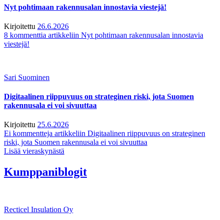
Nyt pohtimaan rakennusalan innostavia viestejä!
Kirjoitettu
26.6.2026
8 kommenttia
artikkeliin Nyt pohtimaan rakennusalan innostavia
viestejä!
Sari Suominen
Digitaalinen riippuvuus on strateginen riski, jota Suomen
rakennusala ei voi sivuuttaa
Kirjoitettu
25.6.2026
Ei kommentteja
artikkeliin Digitaalinen riippuvuus on strateginen
riski, jota Suomen rakennusala ei voi sivuuttaa
Lisää vieraskynästä
Kumppaniblogit
Recticel Insulation Oy