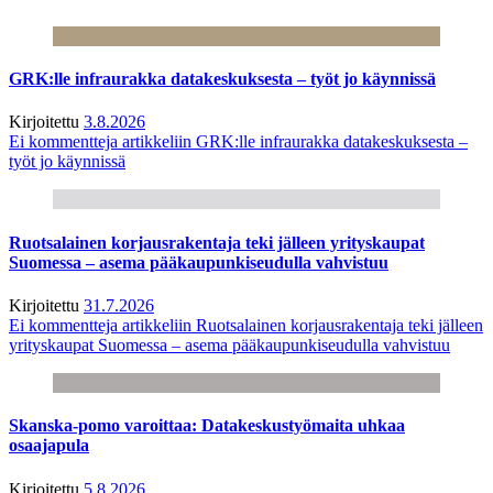
GRK:lle infraurakka datakeskuksesta – työt jo käynnissä
Kirjoitettu
3.8.2026
Ei kommentteja
artikkeliin GRK:lle infraurakka datakeskuksesta –
työt jo käynnissä
Ruotsalainen korjausrakentaja teki jälleen yrityskaupat
Suomessa – asema pääkaupunkiseudulla vahvistuu
Kirjoitettu
31.7.2026
Ei kommentteja
artikkeliin Ruotsalainen korjausrakentaja teki jälleen
yrityskaupat Suomessa – asema pääkaupunkiseudulla vahvistuu
Skanska-pomo varoittaa: Datakeskustyömaita uhkaa
osaajapula
Kirjoitettu
5.8.2026