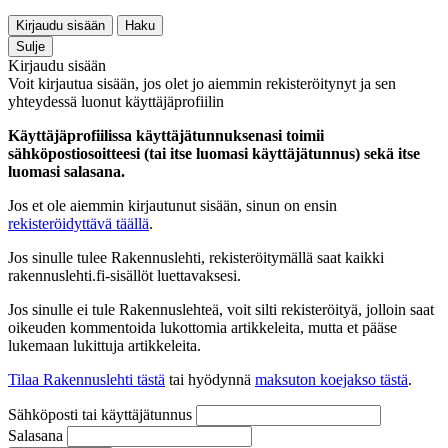
Kirjaudu sisään
Haku
Sulje
Kirjaudu sisään
Voit kirjautua sisään, jos olet jo aiemmin rekisteröitynyt ja sen
yhteydessä luonut käyttäjäprofiilin
Käyttäjäprofiilissa käyttäjätunnuksenasi toimii
sähköpostiosoitteesi (tai itse luomasi käyttäjätunnus) sekä itse
luomasi salasana.
Jos et ole aiemmin kirjautunut sisään, sinun on ensin
rekisteröidyttävä täällä
.
Jos sinulle tulee Rakennuslehti, rekisteröitymällä saat kaikki
rakennuslehti.fi-sisällöt luettavaksesi.
Jos sinulle ei tule Rakennuslehteä, voit silti rekisteröityä, jolloin saat
oikeuden kommentoida lukottomia artikkeleita, mutta et pääse
lukemaan lukittuja artikkeleita.
Tilaa Rakennuslehti tästä
tai hyödynnä
maksuton koejakso tästä
.
Sähköposti tai käyttäjätunnus
Salasana