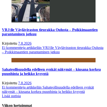
VRJ:lle Väyläviraston tieurakka Oulusta – Poikkimaantien
parantaminen jatkuu
Kirjoitettu
7.8.2026
Ei kommentteja
artikkeliin VRJ:lle Väyläviraston tieurakka Oulusta
– Poikkimaantien parantaminen jatkuu
Sahateollisuudella edelleen synkät näkymät – kiusana korkea
puunhinta ja heikko kysyntä
Kirjoitettu
7.8.2026
Ei kommentteja
artikkeliin Sahateollisuudella edelleen synkät
näkymät – kiusana korkea puunhinta ja heikko kysyntä
Lisää uutisia
Viikon luetuimmat