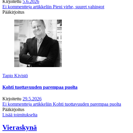
Kirjoitettu
5.6.2026
Ei kommentteja
artikkeliin Pieni virhe, suuret vahingot
Pääkirjoitus
Tapio Kivistö
Kohti tuottavuuden parempaa puolta
Kirjoitettu
29.5.2026
Ei kommentteja
artikkeliin Kohti tuottavuuden parempaa puolta
Pääkirjoitus
Lisää toimitukselta
Vieraskynä