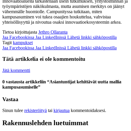
Innovaatioalueita tarkastellaan usein tutkimuksen, yritystoiminnan ja
työympäristöjen näkökulmasta, mutta asumisen merkitys on jäänyt
vähemmälle huomiolle. Campunityssa tutkitaan, miten
kampusasuminen voi tukea osaajien houkuttelua, vahvistaa
yhteisöllisyyttä ja nivoutua osaksi innovaatioekosysteemin arkea.
Tietoa kirjoittajasta
Jethro Ollaranta
Jaa Facebookissa
Jaa LinkedInissä
Lähetä linkki sähköpostilla
Tagit
kampukset
Jaa Facebookissa
Jaa LinkedInissä
Lähetä linkki sähköpostilla
Tätä artikkelia ei ole kommentoitu
Jätä kommentti
0 vastausta artikkeliin “Asiantuntijat kehittävät uutta mallia
kampusasumiselle”
Vastaa
Sinun tulee
rekisteröityä
tai
kirjautua
kommentoidaksesi.
Rakennuslehden luetuimmat