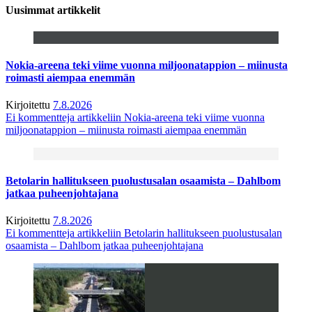
Uusimmat artikkelit
Nokia-areena teki viime vuonna miljoonatappion – miinusta
roimasti aiempaa enemmän
Kirjoitettu
7.8.2026
Ei kommentteja
artikkeliin Nokia-areena teki viime vuonna
miljoonatappion – miinusta roimasti aiempaa enemmän
Betolarin hallitukseen puolustusalan osaamista – Dahlbom
jatkaa puheenjohtajana
Kirjoitettu
7.8.2026
Ei kommentteja
artikkeliin Betolarin hallitukseen puolustusalan
osaamista – Dahlbom jatkaa puheenjohtajana