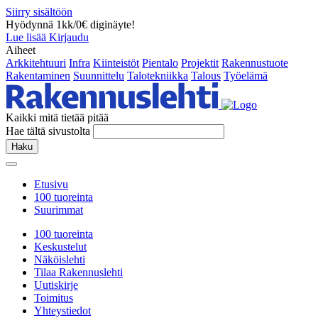
Siirry sisältöön
Hyödynnä 1kk/0€ diginäyte!
Lue lisää
Kirjaudu
Aiheet
Arkkitehtuuri
Infra
Kiinteistöt
Pientalo
Projektit
Rakennustuote
Rakentaminen
Suunnittelu
Talotekniikka
Talous
Työelämä
Kaikki mitä tietää pitää
Hae tältä sivustolta
Haku
Etusivu
100 tuoreinta
Suurimmat
100 tuoreinta
Keskustelut
Näköislehti
Tilaa Rakennuslehti
Uutiskirje
Toimitus
Yhteystiedot