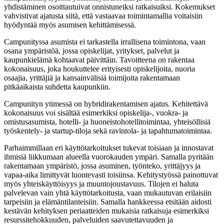
yhdistäminen osoittautuivat onnistuneiksi ratkaisuiksi. Kokemukset
vahvistivat ajatusta siitä, että vastaavaa toimintamallia voitaisiin
hyödyntää myös asumisen kehittämisessä.
Campunityssa asumista ei tarkastella irrallisena toimintona, vaan
osana ympäristöä, jossa opiskelijat, yritykset, palvelut ja
kaupunkielämä kohtaavat päivittäin. Tavoitteena on rakentaa
kokonaisuus, joka houkuttelee erityisesti opiskelijoita, nuoria
osaajia, yrittäjiä ja kansainvälisiä toimijoita rakentamaan
pitkäaikaista suhdetta kaupunkiin.
Campunityn ytimessä on hybridirakentamisen ajatus. Kehitettävä
kokonaisuus voi sisältää esimerkiksi opiskelija-, vuokra- ja
omistusasumista, hotelli- ja huoneistohotellitoimintaa, yhteisöllisiä
työskentely- ja startup-tiloja sekä ravintola- ja tapahtumatoimintaa.
Parhaimmillaan eri käyttötarkoitukset tukevat toisiaan ja innostavat
ihmisiä liikkumaan alueella vuorokauden ympäri. Samalla pyritään
rakentamaan ympäristö, jossa asuminen, työnteko, yrittäjyys ja
vapaa-aika limittyvät luontevasti toisiinsa. Kehitystyössä painottuvat
myös yhteiskäyttöisyys ja muuntojoustavuus. Tilojen ei haluta
palvelevan vain yhtä käyttötarkoitusta, vaan mukautuvan erilaisiin
tarpeisiin ja elämäntilanteisiin. Samalla hankkeessa etsitään aidosti
kestävän kehityksen periaatteiden mukaisia ratkaisuja esimerkiksi
resurssitehokkuuden, palveluiden saavutettavuuden ja