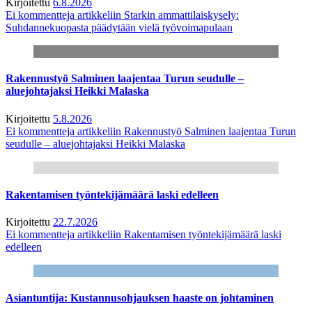
Kirjoitettu
6.8.2026
Ei kommentteja
artikkeliin Starkin ammattilaiskysely:
Suhdannekuopasta päädytään vielä työvoimapulaan
Rakennustyö Salminen laajentaa Turun seudulle –
aluejohtajaksi Heikki Malaska
Kirjoitettu
5.8.2026
Ei kommentteja
artikkeliin Rakennustyö Salminen laajentaa Turun
seudulle – aluejohtajaksi Heikki Malaska
Rakentamisen työntekijämäärä laski edelleen
Kirjoitettu
22.7.2026
Ei kommentteja
artikkeliin Rakentamisen työntekijämäärä laski
edelleen
Asiantuntija: Kustannusohjauksen haaste on johtaminen