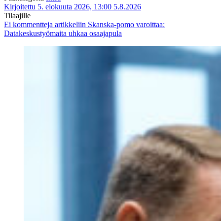
Kirjoitettu 5. elokuuta 2026, 13:00
5.8.2026
Tilaajille
Ei kommentteja
artikkeliin Skanska-pomo varoittaa:
Datakeskustyömaita uhkaa osaajapula