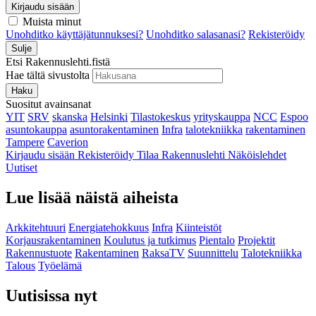
Kirjaudu sisään
Muista minut
Unohditko käyttäjätunnuksesi?
Unohditko salasanasi?
Rekisteröidy
Sulje
Etsi Rakennuslehti.fistä
Hae tältä sivustolta
Haku
Suositut avainsanat
YIT
SRV
skanska
Helsinki
Tilastokeskus
yrityskauppa
NCC
Espoo
asuntokauppa
asuntorakentaminen
Infra
talotekniikka
rakentaminen
Tampere
Caverion
Kirjaudu sisään
Rekisteröidy
Tilaa Rakennuslehti
Näköislehdet
Uutiset
Lue lisää näistä aiheista
Arkkitehtuuri
Energiatehokkuus
Infra
Kiinteistöt
Korjausrakentaminen
Koulutus ja tutkimus
Pientalo
Projektit
Rakennustuote
Rakentaminen
RaksaTV
Suunnittelu
Talotekniikka
Talous
Työelämä
Uutisissa nyt