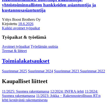
yhteistoiminnallisten hankkeiden asiantuntija ja
kustannusasiantuntija
Yritys
Boost Brothers Oy
Kirjoitettu
18.6.2026
Kaikki avoimet työpaikat
Työpaikat & työelämä
Avoimet työpaikat
Työelämän uutisia
Teemat & liitteet
Toimialakatsaukset
Suurimmat 2025
Suurimmat 2024
Suurimmat 2023
Suurimmat 2022
Kaupalliset liitteet
11/2025: Suomea rakentamassa
12/2024: INFRA-lehti
11/2024:
Suomea rakentamassa
11/2023: Jokka − Rakennusteollisuus RT:n
lehti kestävästä rakentamisesta