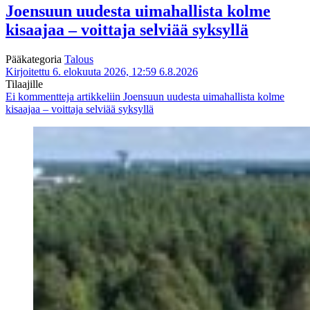
Joensuun uudesta uimahallista kolme
kisaajaa – voittaja selviää syksyllä
Pääkategoria
Talous
Kirjoitettu 6. elokuuta 2026, 12:59
6.8.2026
Tilaajille
Ei kommentteja
artikkeliin Joensuun uudesta uimahallista kolme
kisaajaa – voittaja selviää syksyllä