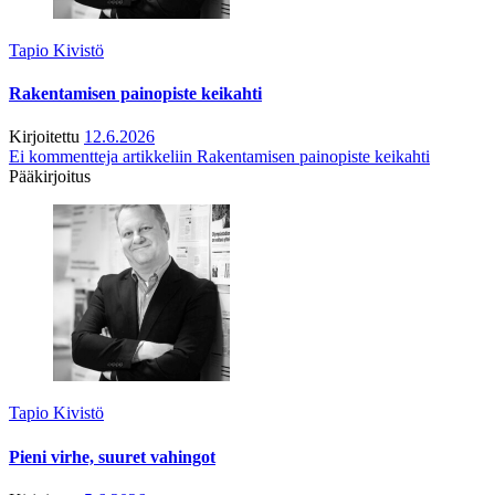
Tapio Kivistö
Rakentamisen painopiste keikahti
Kirjoitettu
12.6.2026
Ei kommentteja
artikkeliin Rakentamisen painopiste keikahti
Pääkirjoitus
Tapio Kivistö
Pieni virhe, suuret vahingot