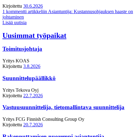
Kirjoitettu
30.6.2026
1 kommentti
artikkeliin Asiantuntija: Kustannusohjauksen haaste on
johtaminen
Lisää uutisia
Uusimmat työpaikat
Toimitusjohtaja
Yritys
KOAS
Kirjoitettu
3.8.2026
Suunnittelupäällikkö
Yritys
Tekova Oyj
Kirjoitettu
22.7.2026
Vastuusuunnittelija, tietomallintava suunnittelija
Yritys
FCG Finnish Consulting Group Oy
Kirjoitettu
20.7.2026
Rakennuttamisen nuorempi asiantuntija,