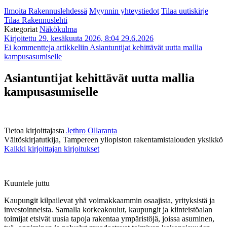
Ilmoita Rakennuslehdessä
Myynnin yhteystiedot
Tilaa uutiskirje
Tilaa Rakennuslehti
Kategoriat
Näkökulma
Kirjoitettu 29. kesäkuuta 2026, 8:04
29.6.2026
Ei kommentteja
artikkeliin Asiantuntijat kehittävät uutta mallia
kampusasumiselle
Asiantuntijat kehittävät uutta mallia
kampusasumiselle
Tietoa kirjoittajasta
Jethro Ollaranta
Väitöskirjatutkija, Tampereen yliopiston rakentamistalouden yksikkö
Kaikki kirjoittajan kirjoitukset
Kuuntele juttu
Kaupungit kilpailevat yhä voimakkaammin osaajista, yrityksistä ja
investoinneista. Samalla korkeakoulut, kaupungit ja kiinteistöalan
toimijat etsivät uusia tapoja rakentaa ympäristöjä, joissa asuminen,