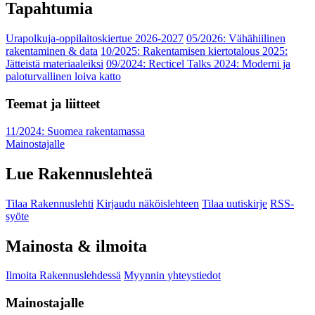
Tapahtumia
Urapolkuja-oppilaitoskiertue 2026-2027
05/2026: Vähähiilinen
rakentaminen & data
10/2025: Rakentamisen kiertotalous 2025:
Jätteistä materiaaleiksi
09/2024: Recticel Talks 2024: Moderni ja
paloturvallinen loiva katto
Teemat ja liitteet
11/2024: Suomea rakentamassa
Mainostajalle
Lue Rakennuslehteä
Tilaa Rakennuslehti
Kirjaudu näköislehteen
Tilaa uutiskirje
RSS-
syöte
Mainosta & ilmoita
Ilmoita Rakennuslehdessä
Myynnin yhteystiedot
Mainostajalle