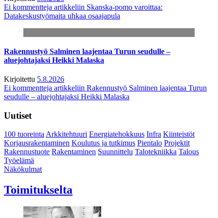
Ei kommentteja
artikkeliin Skanska-pomo varoittaa:
Datakeskustyömaita uhkaa osaajapula
Rakennustyö Salminen laajentaa Turun seudulle –
aluejohtajaksi Heikki Malaska
Kirjoitettu
5.8.2026
Ei kommentteja
artikkeliin Rakennustyö Salminen laajentaa Turun
seudulle – aluejohtajaksi Heikki Malaska
Uutiset
100 tuoreinta
Arkkitehtuuri
Energiatehokkuus
Infra
Kiinteistöt
Korjausrakentaminen
Koulutus ja tutkimus
Pientalo
Projektit
Rakennustuote
Rakentaminen
Suunnittelu
Talotekniikka
Talous
Työelämä
Näkökulmat
Toimitukselta