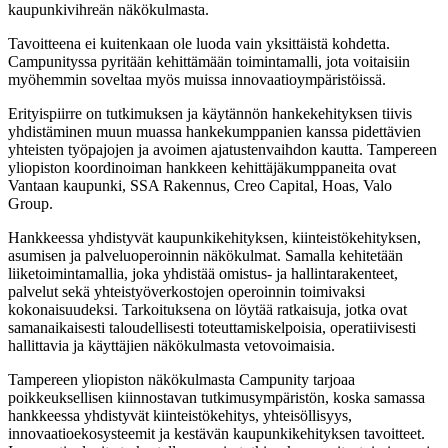
kaupunkivihreän näkökulmasta.
Tavoitteena ei kuitenkaan ole luoda vain yksittäistä kohdetta.
Campunityssa pyritään kehittämään toimintamalli, jota voitaisiin
myöhemmin soveltaa myös muissa innovaatioympäristöissä.
Erityispiirre on tutkimuksen ja käytännön hankekehityksen tiivis
yhdistäminen muun muassa hankekumppanien kanssa pidettävien
yhteisten työpajojen ja avoimen ajatustenvaihdon kautta. Tampereen
yliopiston koordinoiman hankkeen kehittäjäkumppaneita ovat
Vantaan kaupunki, SSA Rakennus, Creo Capital, Hoas, Valo
Group.
Hankkeessa yhdistyvät kaupunkikehityksen, kiinteistökehityksen,
asumisen ja palveluoperoinnin näkökulmat. Samalla kehitetään
liiketoimintamallia, joka yhdistää omistus- ja hallintarakenteet,
palvelut sekä yhteistyöverkostojen operoinnin toimivaksi
kokonaisuudeksi. Tarkoituksena on löytää ratkaisuja, jotka ovat
samanaikaisesti taloudellisesti toteuttamiskelpoisia, operatiivisesti
hallittavia ja käyttäjien näkökulmasta vetovoimaisia.
Tampereen yliopiston näkökulmasta Campunity tarjoaa
poikkeuksellisen kiinnostavan tutkimusympäristön, koska samassa
hankkeessa yhdistyvät kiinteistökehitys, yhteisöllisyys,
innovaatioekosysteemit ja kestävän kaupunkikehityksen tavoitteet.