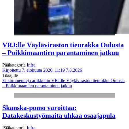
VRJ:lle Väyläviraston tieurakka Oulusta
– Poikkimaantien parantaminen jatkuu
Pääkategoria
Infra
Kirjoitettu 7. elokuuta 2026, 11:19
7.8.2026
Tilaajille
Ei kommentteja
artikkeliin VRJ:lle Väyläviraston tieurakka Oulusta
– Poikkimaantien parantaminen jatkuu
Skanska-pomo varoittaa:
Datakeskustyömaita uhkaa osaajapula
Pääkategoria
Infra