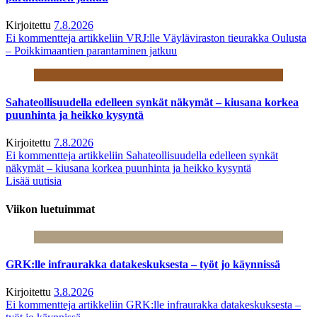
Kirjoitettu
7.8.2026
Ei kommentteja
artikkeliin VRJ:lle Väyläviraston tieurakka Oulusta
– Poikkimaantien parantaminen jatkuu
Sahateollisuudella edelleen synkät näkymät – kiusana korkea
puunhinta ja heikko kysyntä
Kirjoitettu
7.8.2026
Ei kommentteja
artikkeliin Sahateollisuudella edelleen synkät
näkymät – kiusana korkea puunhinta ja heikko kysyntä
Lisää uutisia
Viikon luetuimmat
GRK:lle infraurakka datakeskuksesta – työt jo käynnissä
Kirjoitettu
3.8.2026
Ei kommentteja
artikkeliin GRK:lle infraurakka datakeskuksesta –