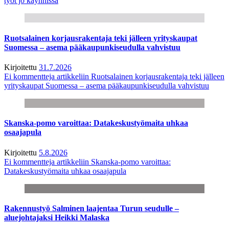
työt jo käynnissä
Ruotsalainen korjausrakentaja teki jälleen yrityskaupat
Suomessa – asema pääkaupunkiseudulla vahvistuu
Kirjoitettu
31.7.2026
Ei kommentteja
artikkeliin Ruotsalainen korjausrakentaja teki jälleen
yrityskaupat Suomessa – asema pääkaupunkiseudulla vahvistuu
Skanska-pomo varoittaa: Datakeskustyömaita uhkaa
osaajapula
Kirjoitettu
5.8.2026
Ei kommentteja
artikkeliin Skanska-pomo varoittaa:
Datakeskustyömaita uhkaa osaajapula
Rakennustyö Salminen laajentaa Turun seudulle –
aluejohtajaksi Heikki Malaska