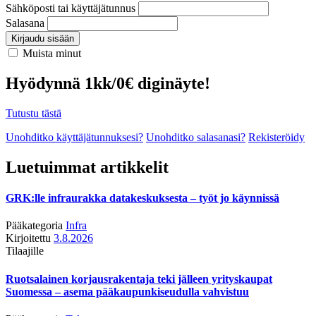
Sähköposti tai käyttäjätunnus
Salasana
Kirjaudu sisään
Muista minut
Hyödynnä 1kk/0€ diginäyte!
Tutustu tästä
Unohditko käyttäjätunnuksesi?
Unohditko salasanasi?
Rekisteröidy
Luetuimmat artikkelit
GRK:lle infraurakka datakeskuksesta – työt jo käynnissä
Pääkategoria
Infra
Kirjoitettu
3.8.2026
Tilaajille
Ruotsalainen korjausrakentaja teki jälleen yrityskaupat
Suomessa – asema pääkaupunkiseudulla vahvistuu