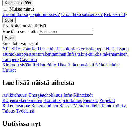
Kirjaudu sisään
Muista minut
Unohditko käyttäjätunnuksesi?
Unohditko salasanasi?
Rekisteröidy
Sulje
Etsi Rakennuslehti.fistä
Hae tältä sivustolta
Haku
Suositut avainsanat
YIT
SRV
skanska
Helsinki
Tilastokeskus
yrityskauppa
NCC
Espoo
asuntokauppa
asuntorakentaminen
Infra
talotekniikka
rakentaminen
Tampere
Caverion
Kirjaudu sisään
Rekisteröidy
Tilaa Rakennuslehti
Näköislehdet
Uutiset
Lue lisää näistä aiheista
Arkkitehtuuri
Energiatehokkuus
Infra
Kiinteistöt
Korjausrakentaminen
Koulutus ja tutkimus
Pientalo
Projektit
Rakennustuote
Rakentaminen
RaksaTV
Suunnittelu
Talotekniikka
Talous
Työelämä
Uutisissa nyt