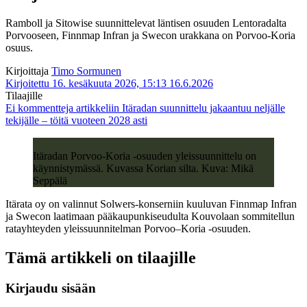
Ramboll ja Sitowise suunnittelevat läntisen osuuden Lentoradalta
Porvooseen, Finnmap Infran ja Swecon urakkana on Porvoo-Koria
osuus.
Kirjoittaja
Timo Sormunen
Kirjoitettu 16. kesäkuuta 2026, 15:13
16.6.2026
Tilaajille
Ei kommentteja
artikkeliin Itäradan suunnittelu jakaantuu neljälle
tekijälle – töitä vuoteen 2028 asti
Itäradan Porvoo-Koria -osuuden yleissuunnittelu on
käynnistymässä. Kuvassa Korian silta. Kuva: Mikä
Seppälä
Itärata oy on valinnut Solwers-konserniin kuuluvan Finnmap Infran
ja Swecon laatimaan pääkaupunkiseudulta Kouvolaan sommitellun
ratayhteyden yleissuunnitelman Porvoo–Koria -osuuden.
Tämä artikkeli on tilaajille
Kirjaudu sisään