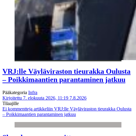
VRJ:lle Väyläviraston tieurakka Oulusta
– Poikkimaantien parantaminen jatkuu
Pääkategoria
Infra
Kirjoitettu 7. elokuuta 2026, 11:19
7.8.2026
Tilaajille
Ei kommentteja
artikkeliin VRJ:lle Väyläviraston tieurakka Oulusta
– Poikkimaantien parantaminen jatkuu