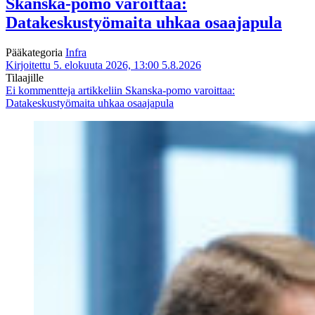
Skanska-pomo varoittaa:
Datakeskustyömaita uhkaa osaajapula
Pääkategoria
Infra
Kirjoitettu 5. elokuuta 2026, 13:00
5.8.2026
Tilaajille
Ei kommentteja
artikkeliin Skanska-pomo varoittaa:
Datakeskustyömaita uhkaa osaajapula