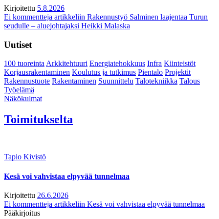
Kirjoitettu
5.8.2026
Ei kommentteja
artikkeliin Rakennustyö Salminen laajentaa Turun
seudulle – aluejohtajaksi Heikki Malaska
Uutiset
100 tuoreinta
Arkkitehtuuri
Energiatehokkuus
Infra
Kiinteistöt
Korjausrakentaminen
Koulutus ja tutkimus
Pientalo
Projektit
Rakennustuote
Rakentaminen
Suunnittelu
Talotekniikka
Talous
Työelämä
Näkökulmat
Toimitukselta
Tapio Kivistö
Kesä voi vahvistaa elpyvää tunnelmaa
Kirjoitettu
26.6.2026
Ei kommentteja
artikkeliin Kesä voi vahvistaa elpyvää tunnelmaa
Pääkirjoitus