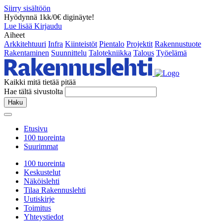
Siirry sisältöön
Hyödynnä 1kk/0€ diginäyte!
Lue lisää
Kirjaudu
Aiheet
Arkkitehtuuri
Infra
Kiinteistöt
Pientalo
Projektit
Rakennustuote
Rakentaminen
Suunnittelu
Talotekniikka
Talous
Työelämä
Kaikki mitä tietää pitää
Hae tältä sivustolta
Haku
Etusivu
100 tuoreinta
Suurimmat
100 tuoreinta
Keskustelut
Näköislehti
Tilaa Rakennuslehti
Uutiskirje
Toimitus
Yhteystiedot