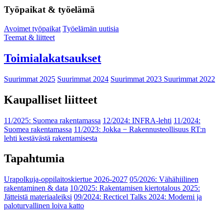
Työpaikat & työelämä
Avoimet työpaikat
Työelämän uutisia
Teemat & liitteet
Toimialakatsaukset
Suurimmat 2025
Suurimmat 2024
Suurimmat 2023
Suurimmat 2022
Kaupalliset liitteet
11/2025: Suomea rakentamassa
12/2024: INFRA-lehti
11/2024:
Suomea rakentamassa
11/2023: Jokka − Rakennusteollisuus RT:n
lehti kestävästä rakentamisesta
Tapahtumia
Urapolkuja-oppilaitoskiertue 2026-2027
05/2026: Vähähiilinen
rakentaminen & data
10/2025: Rakentamisen kiertotalous 2025:
Jätteistä materiaaleiksi
09/2024: Recticel Talks 2024: Moderni ja
paloturvallinen loiva katto