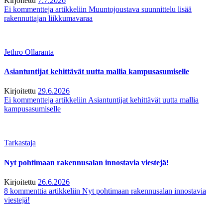
Kirjoitettu
7.7.2026
Ei kommentteja
artikkeliin Muuntojoustava suunnittelu lisää
rakennuttajan liikkumavaraa
Jethro Ollaranta
Asiantuntijat kehittävät uutta mallia kampusasumiselle
Kirjoitettu
29.6.2026
Ei kommentteja
artikkeliin Asiantuntijat kehittävät uutta mallia
kampusasumiselle
Tarkastaja
Nyt pohtimaan rakennusalan innostavia viestejä!
Kirjoitettu
26.6.2026
8 kommenttia
artikkeliin Nyt pohtimaan rakennusalan innostavia
viestejä!