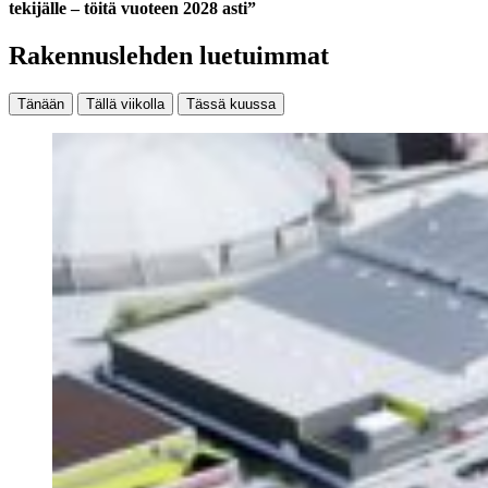
tekijälle – töitä vuoteen 2028 asti”
Rakennuslehden luetuimmat
Tänään
Tällä viikolla
Tässä kuussa