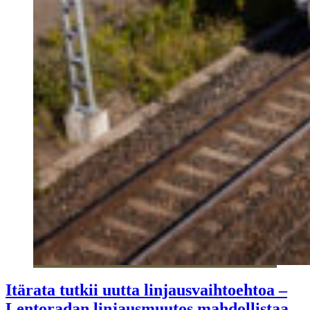
Itärata tutkii uutta linjausvaihtoehtoa –
Lentoradan linjausmuutos mahdollistaa