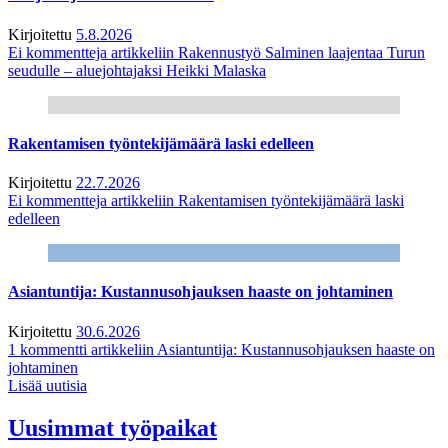
Kirjoitettu
5.8.2026
Ei kommentteja
artikkeliin Rakennustyö Salminen laajentaa Turun
seudulle – aluejohtajaksi Heikki Malaska
Rakentamisen työntekijämäärä laski edelleen
Kirjoitettu
22.7.2026
Ei kommentteja
artikkeliin Rakentamisen työntekijämäärä laski
edelleen
Asiantuntija: Kustannusohjauksen haaste on johtaminen
Kirjoitettu
30.6.2026
1 kommentti
artikkeliin Asiantuntija: Kustannusohjauksen haaste on
johtaminen
Lisää uutisia
Uusimmat työpaikat