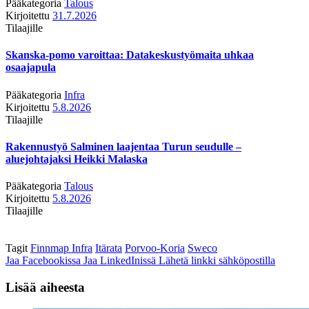
Pääkategoria
Talous
Kirjoitettu
31.7.2026
Tilaajille
Skanska-pomo varoittaa: Datakeskustyömaita uhkaa
osaajapula
Pääkategoria
Infra
Kirjoitettu
5.8.2026
Tilaajille
Rakennustyö Salminen laajentaa Turun seudulle –
aluejohtajaksi Heikki Malaska
Pääkategoria
Talous
Kirjoitettu
5.8.2026
Tilaajille
Tagit
Finnmap Infra
Itärata
Porvoo-Koria
Sweco
Jaa Facebookissa
Jaa LinkedInissä
Lähetä linkki sähköpostilla
Lisää aiheesta