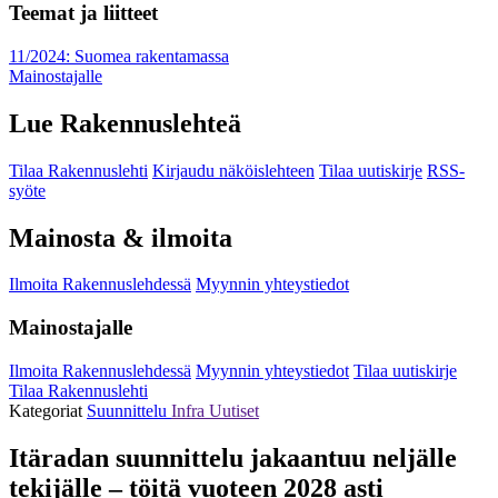
Teemat ja liitteet
11/2024: Suomea rakentamassa
Mainostajalle
Lue Rakennuslehteä
Tilaa Rakennuslehti
Kirjaudu näköislehteen
Tilaa uutiskirje
RSS-
syöte
Mainosta & ilmoita
Ilmoita Rakennuslehdessä
Myynnin yhteystiedot
Mainostajalle
Ilmoita Rakennuslehdessä
Myynnin yhteystiedot
Tilaa uutiskirje
Tilaa Rakennuslehti
Kategoriat
Suunnittelu
Infra
Uutiset
Itäradan suunnittelu jakaantuu neljälle
tekijälle – töitä vuoteen 2028 asti