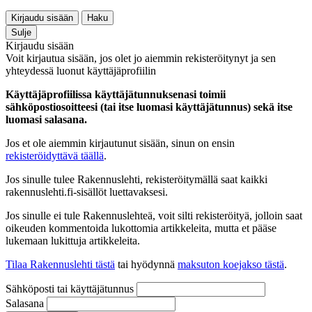
Kirjaudu sisään
Haku
Sulje
Kirjaudu sisään
Voit kirjautua sisään, jos olet jo aiemmin rekisteröitynyt ja sen
yhteydessä luonut käyttäjäprofiilin
Käyttäjäprofiilissa käyttäjätunnuksenasi toimii
sähköpostiosoitteesi (tai itse luomasi käyttäjätunnus) sekä itse
luomasi salasana.
Jos et ole aiemmin kirjautunut sisään, sinun on ensin
rekisteröidyttävä täällä
.
Jos sinulle tulee Rakennuslehti, rekisteröitymällä saat kaikki
rakennuslehti.fi-sisällöt luettavaksesi.
Jos sinulle ei tule Rakennuslehteä, voit silti rekisteröityä, jolloin saat
oikeuden kommentoida lukottomia artikkeleita, mutta et pääse
lukemaan lukittuja artikkeleita.
Tilaa Rakennuslehti tästä
tai hyödynnä
maksuton koejakso tästä
.
Sähköposti tai käyttäjätunnus
Salasana