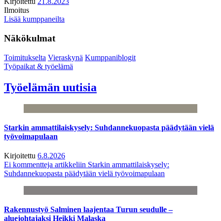
Kirjoitettu
21.8.2023
Ilmoitus
Lisää kumppaneilta
Näkökulmat
Toimitukselta
Vieraskynä
Kumppaniblogit
Työpaikat & työelämä
Työelämän uutisia
Starkin ammattilaiskysely: Suhdannekuopasta päädytään vielä
työvoimapulaan
Kirjoitettu
6.8.2026
Ei kommentteja
artikkeliin Starkin ammattilaiskysely:
Suhdannekuopasta päädytään vielä työvoimapulaan
Rakennustyö Salminen laajentaa Turun seudulle –
aluejohtajaksi Heikki Malaska