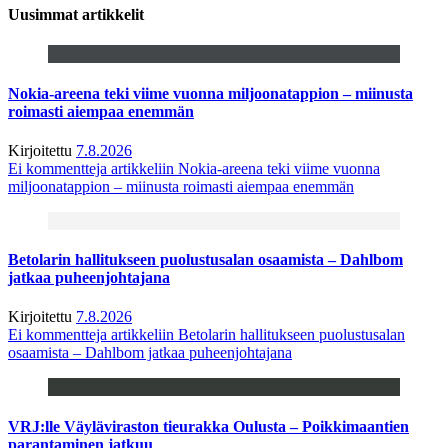
Uusimmat artikkelit
Nokia-areena teki viime vuonna miljoonatappion – miinusta
roimasti aiempaa enemmän
Kirjoitettu
7.8.2026
Ei kommentteja
artikkeliin Nokia-areena teki viime vuonna
miljoonatappion – miinusta roimasti aiempaa enemmän
Betolarin hallitukseen puolustusalan osaamista – Dahlbom
jatkaa puheenjohtajana
Kirjoitettu
7.8.2026
Ei kommentteja
artikkeliin Betolarin hallitukseen puolustusalan
osaamista – Dahlbom jatkaa puheenjohtajana
VRJ:lle Väyläviraston tieurakka Oulusta – Poikkimaantien
parantaminen jatkuu