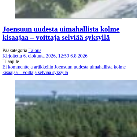
Joensuun uudesta uimahallista kolme
kisaajaa – voittaja selviää syksyllä
Pääkategoria
Talous
Kirjoitettu 6. elokuuta 2026, 12:59
6.8.2026
Tilaajille
Ei kommentteja
artikkeliin Joensuun uudesta uimahallista kolme
kisaajaa – voittaja selviää syksyllä