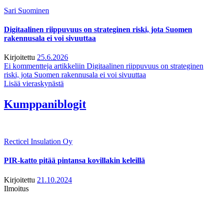
Sari Suominen
Digitaalinen riippuvuus on strateginen riski, jota Suomen
rakennusala ei voi sivuuttaa
Kirjoitettu
25.6.2026
Ei kommentteja
artikkeliin Digitaalinen riippuvuus on strateginen
riski, jota Suomen rakennusala ei voi sivuuttaa
Lisää vieraskynästä
Kumppaniblogit
Recticel Insulation Oy
PIR-katto pitää pintansa kovillakin keleillä
Kirjoitettu
21.10.2024
Ilmoitus