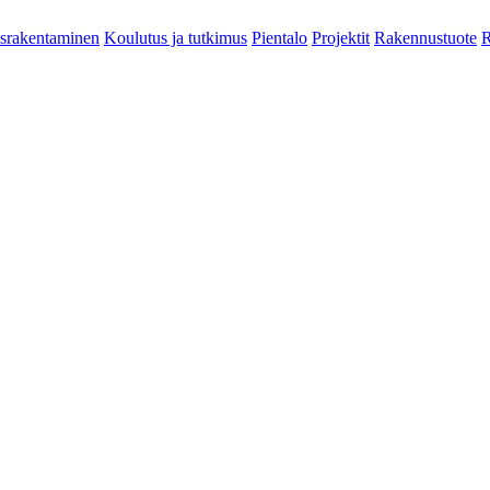
srakentaminen
Koulutus ja tutkimus
Pientalo
Projektit
Rakennustuote
R