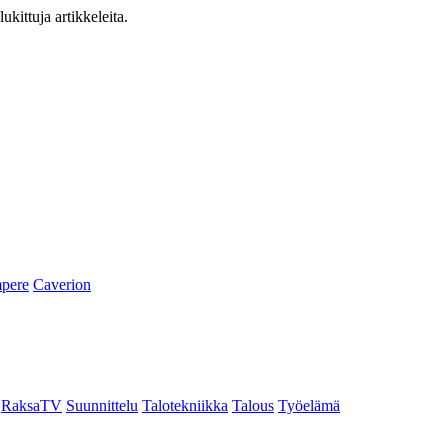
ukittuja artikkeleita.
pere
Caverion
RaksaTV
Suunnittelu
Talotekniikka
Talous
Työelämä