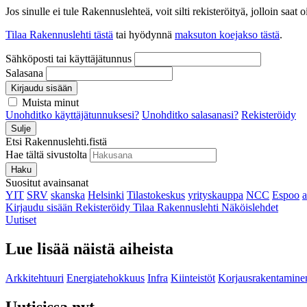
Jos sinulle ei tule Rakennuslehteä, voit silti rekisteröityä, jolloin sa
Tilaa Rakennuslehti tästä
tai hyödynnä
maksuton koejakso tästä
.
Sähköposti tai käyttäjätunnus
Salasana
Kirjaudu sisään
Muista minut
Unohditko käyttäjätunnuksesi?
Unohditko salasanasi?
Rekisteröidy
Sulje
Etsi Rakennuslehti.fistä
Hae tältä sivustolta
Haku
Suositut avainsanat
YIT
SRV
skanska
Helsinki
Tilastokeskus
yrityskauppa
NCC
Espoo
Kirjaudu sisään
Rekisteröidy
Tilaa Rakennuslehti
Näköislehdet
Uutiset
Lue lisää näistä aiheista
Arkkitehtuuri
Energiatehokkuus
Infra
Kiinteistöt
Korjausrakentamine
Uutisissa nyt