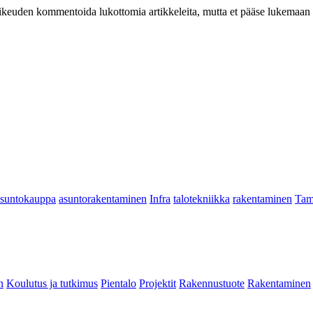
at oikeuden kommentoida lukottomia artikkeleita, mutta et pääse lukemaan l
asuntokauppa
asuntorakentaminen
Infra
talotekniikka
rakentaminen
Tam
n
Koulutus ja tutkimus
Pientalo
Projektit
Rakennustuote
Rakentaminen