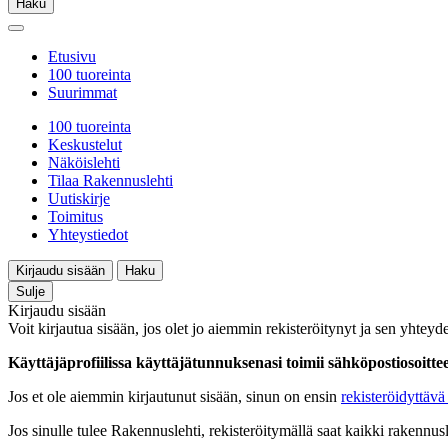
Haku
Etusivu
100 tuoreinta
Suurimmat
100 tuoreinta
Keskustelut
Näköislehti
Tilaa Rakennuslehti
Uutiskirje
Toimitus
Yhteystiedot
Kirjaudu sisään
Haku
Sulje
Kirjaudu sisään
Voit kirjautua sisään, jos olet jo aiemmin rekisteröitynyt ja sen yhteyde
Käyttäjäprofiilissa käyttäjätunnuksenasi toimii sähköpostiosoittees
Jos et ole aiemmin kirjautunut sisään, sinun on ensin
rekisteröidyttävä 
Jos sinulle tulee Rakennuslehti, rekisteröitymällä saat kaikki rakennusle