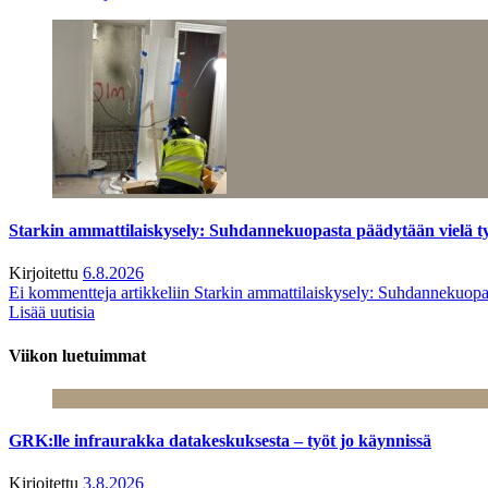
Starkin ammattilaiskysely: Suhdannekuopasta päädytään vielä 
Kirjoitettu
6.8.2026
Ei kommentteja
artikkeliin Starkin ammattilaiskysely: Suhdannekuop
Lisää uutisia
Viikon luetuimmat
GRK:lle infraurakka datakeskuksesta – työt jo käynnissä
Kirjoitettu
3.8.2026