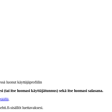
ssä luonut käyttäjäprofiilin
i (tai itse luomasi käyttäjätunnus) sekä itse luomasi salasana.
täällä
.
hti.fi-sisällöt luettavaksesi.