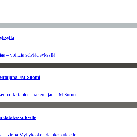
yksyllä
aa – voittaja selviää syksyllä
kentajana JM Suomi
senmerkki-talot – rakentajana JM Suomi
n datakeskukselle
a – virtaa Myllykosken datakeskukselle