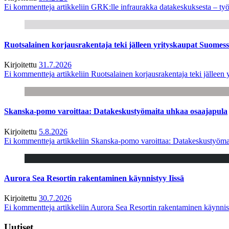
Ei kommentteja
artikkeliin GRK:lle infraurakka datakeskuksesta – työ
Ruotsalainen korjausrakentaja teki jälleen yrityskaupat Suome
Kirjoitettu
31.7.2026
Ei kommentteja
artikkeliin Ruotsalainen korjausrakentaja teki jälle
Skanska-pomo varoittaa: Datakeskustyömaita uhkaa osaajapula
Kirjoitettu
5.8.2026
Ei kommentteja
artikkeliin Skanska-pomo varoittaa: Datakeskustyöma
Aurora Sea Resortin rakentaminen käynnistyy Iissä
Kirjoitettu
30.7.2026
Ei kommentteja
artikkeliin Aurora Sea Resortin rakentaminen käynnis
Uutiset