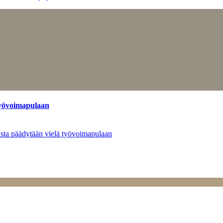
työvoimapulaan
asta päädytään vielä työvoimapulaan