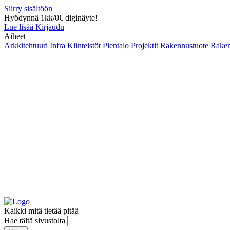
Siirry sisältöön
Hyödynnä 1kk/0€ diginäyte!
Lue lisää
Kirjaudu
Aiheet
Arkkitehtuuri
Infra
Kiinteistöt
Pientalo
Projektit
Rakennustuote
Raken
Kaikki mitä tietää pitää
Hae tältä sivustolta