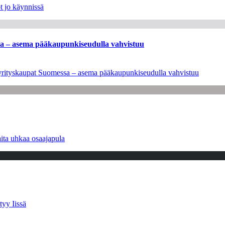
t jo käynnissä
ssa – asema pääkaupunkiseudulla vahvistuu
en yrityskaupat Suomessa – asema pääkaupunkiseudulla vahvistuu
ita uhkaa osaajapula
tyy Iissä