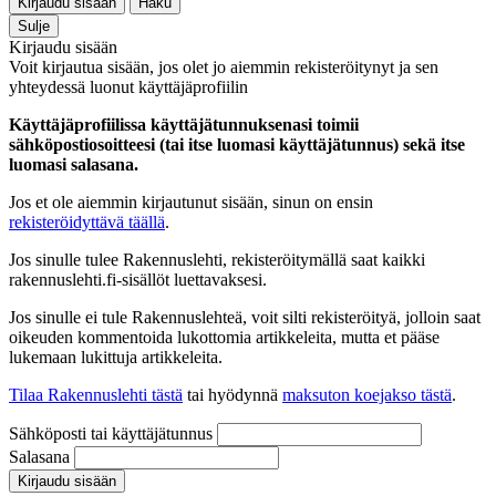
Kirjaudu sisään
Haku
Sulje
Kirjaudu sisään
Voit kirjautua sisään, jos olet jo aiemmin rekisteröitynyt ja sen
yhteydessä luonut käyttäjäprofiilin
Käyttäjäprofiilissa käyttäjätunnuksenasi toimii
sähköpostiosoitteesi (tai itse luomasi käyttäjätunnus) sekä itse
luomasi salasana.
Jos et ole aiemmin kirjautunut sisään, sinun on ensin
rekisteröidyttävä täällä
.
Jos sinulle tulee Rakennuslehti, rekisteröitymällä saat kaikki
rakennuslehti.fi-sisällöt luettavaksesi.
Jos sinulle ei tule Rakennuslehteä, voit silti rekisteröityä, jolloin saat
oikeuden kommentoida lukottomia artikkeleita, mutta et pääse
lukemaan lukittuja artikkeleita.
Tilaa Rakennuslehti tästä
tai hyödynnä
maksuton koejakso tästä
.
Sähköposti tai käyttäjätunnus
Salasana
Kirjaudu sisään