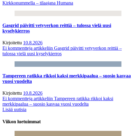
Kirkkonummella – tilaajana Humana
Gasgrid päivitti vetyverkon reittiä – tulossa vielä uusi
kyselykierros
Kirjoitettu
10.8.2026
Ei kommentteja
artikkeliin Gasgrid päivitti vetyverkon reittiä –
tulossa vielä uusi kyselykierros
Tampereen ratikka rikkoi kaksi merkkipaalua – suosio kasvaa
vuosi vuodelta
Kirjoitettu
10.8.2026
Ei kommentteja
artikkeliin Tampereen ratikka rikkoi kaksi
merkkipaalua – suosio kasvaa vuosi vuodelta
Lisää uutisia
Viikon luetuimmat