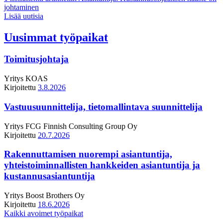
johtaminen
Lisää uutisia
Uusimmat työpaikat
Toimitusjohtaja
Yritys
KOAS
Kirjoitettu
3.8.2026
Vastuusuunnittelija, tietomallintava suunnittelija
Yritys
FCG Finnish Consulting Group Oy
Kirjoitettu
20.7.2026
Rakennuttamisen nuorempi asiantuntija,
yhteistoiminnallisten hankkeiden asiantuntija ja
kustannusasiantuntija
Yritys
Boost Brothers Oy
Kirjoitettu
18.6.2026
Kaikki avoimet työpaikat