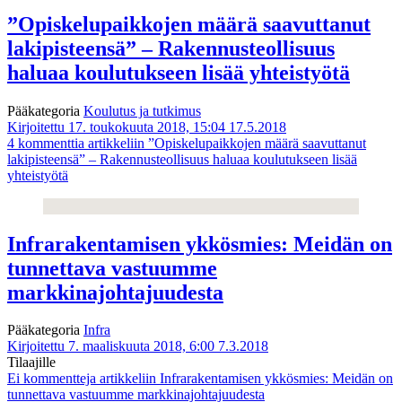
”Opiskelupaikkojen määrä saavuttanut
lakipisteensä” – Rakennusteollisuus
haluaa koulutukseen lisää yhteistyötä
Pääkategoria
Koulutus ja tutkimus
Kirjoitettu 17. toukokuuta 2018, 15:04
17.5.2018
4 kommenttia
artikkeliin ”Opiskelupaikkojen määrä saavuttanut
lakipisteensä” – Rakennusteollisuus haluaa koulutukseen lisää
yhteistyötä
Infrarakentamisen ykkösmies: Meidän on
tunnettava vastuumme
markkinajohtajuudesta
Pääkategoria
Infra
Kirjoitettu 7. maaliskuuta 2018, 6:00
7.3.2018
Tilaajille
Ei kommentteja
artikkeliin Infrarakentamisen ykkösmies: Meidän on
tunnettava vastuumme markkinajohtajuudesta