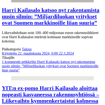
Harri Kailasalo katsoo nyt rakentamista
uusin silmin: ”Miljardiluokan yritykset
ovat Suomen markkinoille liian suuria”
Liikevaihdoltaan noin 100–400 miljoonan euron rakennusliikkeet
ovat Harri Kailasalon mielestä kotimaan markkinoille sopivan
kokoisia.
Pääkategoria
Talous
Kirjoitettu 22. maaliskuuta 2024, 6:00
22.3.2024
Tilaajille
1 kommentti
artikkeliin Harri Kailasalo katsoo nyt rakentamista
uusin silmin: ”Miljardiluokan yritykset ovat Suomen markkinoille
liian suuria”
YIT:n ex-pomo Harri Kailasalo aloittaa
nopeasti kasvaneessa rakennusyhtiössä –
Liikevaihto kymmenkertaistui kolmessa