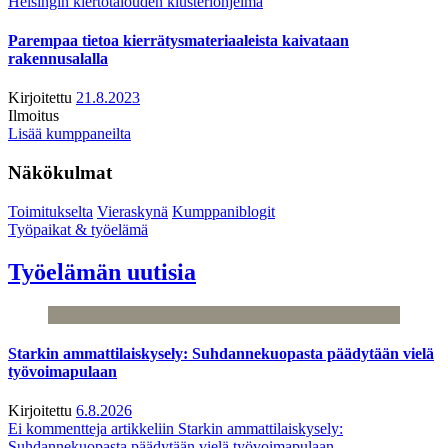
Helsingin kiertotalouden klusteriohjelma
Parempaa tietoa kierrätysmateriaaleista kaivataan
rakennusalalla
Kirjoitettu
21.8.2023
Ilmoitus
Lisää kumppaneilta
Näkökulmat
Toimitukselta
Vieraskynä
Kumppaniblogit
Työpaikat & työelämä
Työelämän uutisia
Starkin ammattilaiskysely: Suhdannekuopasta päädytään vielä
työvoimapulaan
Kirjoitettu
6.8.2026
Ei kommentteja
artikkeliin Starkin ammattilaiskysely:
Suhdannekuopasta päädytään vielä työvoimapulaan