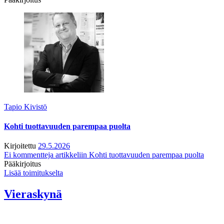
Tapio Kivistö
Kohti tuottavuuden parempaa puolta
Kirjoitettu
29.5.2026
Ei kommentteja
artikkeliin Kohti tuottavuuden parempaa puolta
Pääkirjoitus
Lisää toimitukselta
Vieraskynä