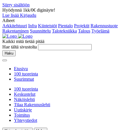
Siirry sisältöön
Hyödynnä 1kk/0€ diginäyte!
Lue lisää
Kirjaudu
Aiheet
Arkkitehtuuri
Infra
Kiinteistöt
Pientalo
Projektit
Rakennustuote
Rakentaminen
Suunnittelu
Talotekniikka
Talous
Työelämä
Kaikki mitä tietää pitää
Hae tältä sivustolta
Haku
Etusivu
100 tuoreinta
Suurimmat
100 tuoreinta
Keskustelut
Näköislehti
Tilaa Rakennuslehti
Uutiskirje
Toimitus
Yhteystiedot