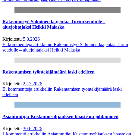
Rakennustyö Salminen laajentaa Turun seudulle –
aluejohtajaksi Heikki Malaska
Kirjoitettu
5.8.2026
Ei kommentteja
artikkeliin Rakennustyö Salminen laajentaa Turun
seudulle – aluejohtajaksi Heikki Malaska
Rakentamisen työntekijämäärä laski edelleen
Kirjoitettu
22.7.2026
Ei kommentteja
artikkeliin Rakentamisen työntekijämäärä laski
edelleen
Asiantuntija: Kustannusohjauksen haaste on johtaminen
Kirjoitettu
30.6.2026
1 kommentti
artikkeliin Asiantuntija: Kustannusohjauksen haaste on