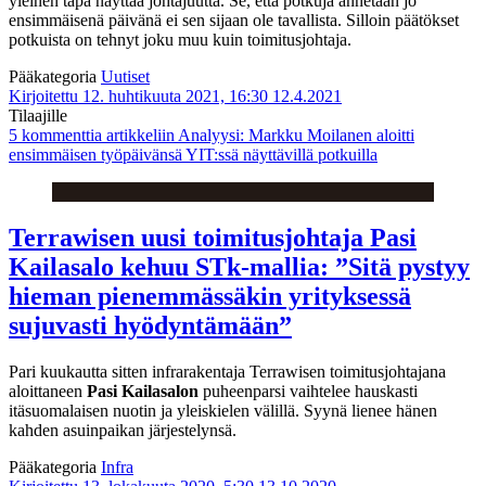
yleinen tapa näyttää johtajuutta. Se, että potkuja annetaan jo
ensimmäisenä päivänä ei sen sijaan ole tavallista. Silloin päätökset
potkuista on tehnyt joku muu kuin toimitusjohtaja.
Pääkategoria
Uutiset
Kirjoitettu 12. huhtikuuta 2021, 16:30
12.4.2021
Tilaajille
5 kommenttia
artikkeliin Analyysi: Markku Moilanen aloitti
ensimmäisen työpäivänsä YIT:ssä näyttävillä potkuilla
Terrawisen uusi toimitusjohtaja Pasi
Kailasalo kehuu STk-mallia: ”Sitä pystyy
hieman pienemmässäkin yrityksessä
sujuvasti hyödyntämään”
Pari kuukautta sitten infrarakentaja Terrawisen toimitusjohtajana
aloittaneen
Pasi Kailasalon
puheenparsi vaihtelee hauskasti
itäsuomalaisen nuotin ja yleiskielen välillä. Syynä lienee hänen
kahden asuinpaikan järjestelynsä.
Pääkategoria
Infra