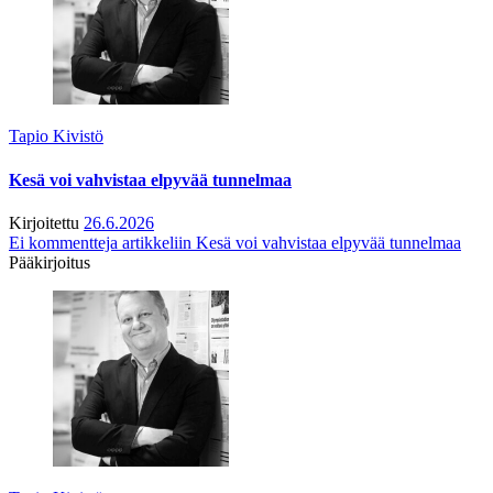
Tapio Kivistö
Kesä voi vahvistaa elpyvää tunnelmaa
Kirjoitettu
26.6.2026
Ei kommentteja
artikkeliin Kesä voi vahvistaa elpyvää tunnelmaa
Pääkirjoitus