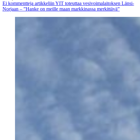
Ei kommentteja
artikkeliin YIT toteuttaa vesivoimalaitoksen Länsi-
Norjaan – ”Hanke on meille maan markkinassa merkittävä”