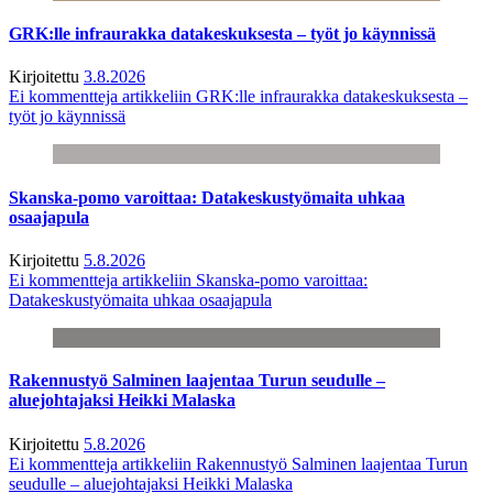
GRK:lle infraurakka datakeskuksesta – työt jo käynnissä
Kirjoitettu
3.8.2026
Ei kommentteja
artikkeliin GRK:lle infraurakka datakeskuksesta –
työt jo käynnissä
Skanska-pomo varoittaa: Datakeskustyömaita uhkaa
osaajapula
Kirjoitettu
5.8.2026
Ei kommentteja
artikkeliin Skanska-pomo varoittaa:
Datakeskustyömaita uhkaa osaajapula
Rakennustyö Salminen laajentaa Turun seudulle –
aluejohtajaksi Heikki Malaska
Kirjoitettu
5.8.2026
Ei kommentteja
artikkeliin Rakennustyö Salminen laajentaa Turun
seudulle – aluejohtajaksi Heikki Malaska