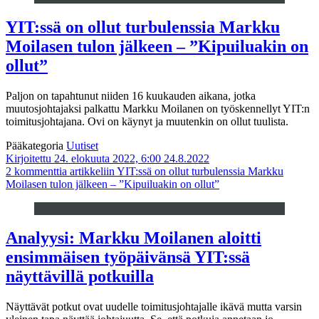
YIT:ssä on ollut turbulenssia Markku
Moilasen tulon jälkeen – ”Kipuiluakin on
ollut”
Paljon
on tapahtunut niiden 16 kuukauden aikana, jotka
muutosjohtajaksi palkattu Markku Moilanen on työskennellyt YIT:n
toimitusjohtajana. Ovi on käynyt ja muutenkin on ollut tuulista.
Pääkategoria
Uutiset
Kirjoitettu 24. elokuuta 2022, 6:00
24.8.2022
2 kommenttia
artikkeliin YIT:ssä on ollut turbulenssia Markku
Moilasen tulon jälkeen – ”Kipuiluakin on ollut”
Analyysi: Markku Moilanen aloitti
ensimmäisen työpäivänsä YIT:ssä
näyttävillä potkuilla
Näyttävät potkut ovat uudelle toimitusjohtajalle ikävä mutta varsin