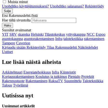
Muista minut
Unohditko käyttäjätunnuksesi?
Unohditko salasanasi?
Rekisteröidy
Sulje
Etsi Rakennuslehti.fistä
Hae tältä sivustolta
Haku
Suositut avainsanat
YIT
SRV
skanska
Helsinki
Tilastokeskus
yrityskauppa
NCC
Espoo
asuntokauppa
asuntorakentaminen
Infra
talotekniikka
rakentaminen
Tampere
Caverion
Kirjaudu sisään
Rekisteröidy
Tilaa Rakennuslehti
Näköislehdet
Uutiset
Lue lisää näistä aiheista
Arkkitehtuuri
Energiatehokkuus
Infra
Kiinteistöt
Korjausrakentaminen
Koulutus ja tutkimus
Pientalo
Projektit
Rakennustuote
Rakentaminen
RaksaTV
Suunnittelu
Talotekniikka
Talous
Työelämä
Uutisissa nyt
Uusimmat artikkelit