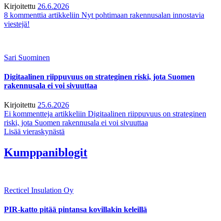
Kirjoitettu
26.6.2026
8 kommenttia
artikkeliin Nyt pohtimaan rakennusalan innostavia
viestejä!
Sari Suominen
Digitaalinen riippuvuus on strateginen riski, jota Suomen
rakennusala ei voi sivuuttaa
Kirjoitettu
25.6.2026
Ei kommentteja
artikkeliin Digitaalinen riippuvuus on strateginen
riski, jota Suomen rakennusala ei voi sivuuttaa
Lisää vieraskynästä
Kumppaniblogit
Recticel Insulation Oy
PIR-katto pitää pintansa kovillakin keleillä