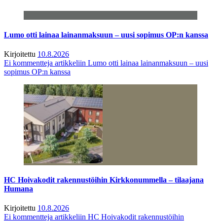
Lumo otti lainaa lainanmaksuun – uusi sopimus OP:n kanssa
Kirjoitettu
10.8.2026
Ei kommentteja
artikkeliin Lumo otti lainaa lainanmaksuun – uusi
sopimus OP:n kanssa
HC Hoivakodit rakennustöihin Kirkkonummella – tilaajana
Humana
Kirjoitettu
10.8.2026
Ei kommentteja
artikkeliin HC Hoivakodit rakennustöihin