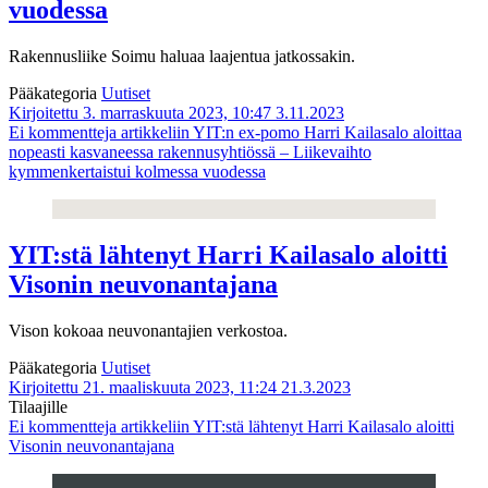
vuodessa
Rakennusliike Soimu haluaa laajentua jatkossakin.
Pääkategoria
Uutiset
Kirjoitettu 3. marraskuuta 2023, 10:47
3.11.2023
Ei kommentteja
artikkeliin YIT:n ex-pomo Harri Kailasalo aloittaa
nopeasti kasvaneessa rakennusyhtiössä – Liikevaihto
kymmenkertaistui kolmessa vuodessa
YIT:stä lähtenyt Harri Kailasalo aloitti
Visonin neuvonantajana
Vison kokoaa neuvonantajien verkostoa.
Pääkategoria
Uutiset
Kirjoitettu 21. maaliskuuta 2023, 11:24
21.3.2023
Tilaajille
Ei kommentteja
artikkeliin YIT:stä lähtenyt Harri Kailasalo aloitti
Visonin neuvonantajana