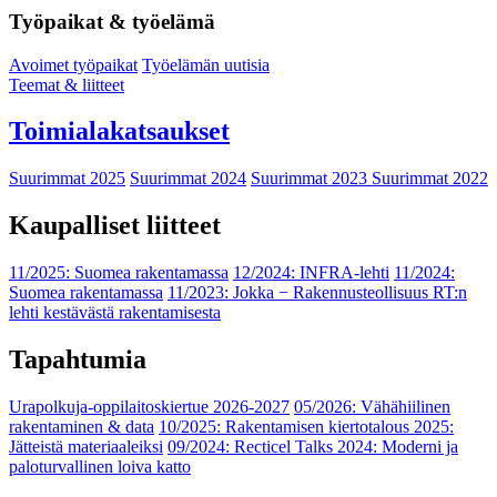
Työpaikat & työelämä
Avoimet työpaikat
Työelämän uutisia
Teemat & liitteet
Toimialakatsaukset
Suurimmat 2025
Suurimmat 2024
Suurimmat 2023
Suurimmat 2022
Kaupalliset liitteet
11/2025: Suomea rakentamassa
12/2024: INFRA-lehti
11/2024:
Suomea rakentamassa
11/2023: Jokka − Rakennusteollisuus RT:n
lehti kestävästä rakentamisesta
Tapahtumia
Urapolkuja-oppilaitoskiertue 2026-2027
05/2026: Vähähiilinen
rakentaminen & data
10/2025: Rakentamisen kiertotalous 2025:
Jätteistä materiaaleiksi
09/2024: Recticel Talks 2024: Moderni ja
paloturvallinen loiva katto