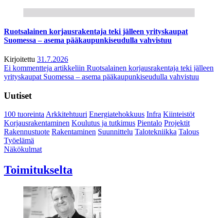
Ruotsalainen korjausrakentaja teki jälleen yrityskaupat
Suomessa – asema pääkaupunkiseudulla vahvistuu
Kirjoitettu
31.7.2026
Ei kommentteja
artikkeliin Ruotsalainen korjausrakentaja teki jälleen
yrityskaupat Suomessa – asema pääkaupunkiseudulla vahvistuu
Uutiset
100 tuoreinta
Arkkitehtuuri
Energiatehokkuus
Infra
Kiinteistöt
Korjausrakentaminen
Koulutus ja tutkimus
Pientalo
Projektit
Rakennustuote
Rakentaminen
Suunnittelu
Talotekniikka
Talous
Työelämä
Näkökulmat
Toimitukselta