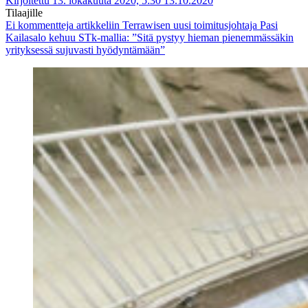
Kirjoitettu 13. lokakuuta 2020, 5:30
13.10.2020
Tilaajille
Ei kommentteja
artikkeliin Terrawisen uusi toimitusjohtaja Pasi
Kailasalo kehuu STk-mallia: ”Sitä pystyy hieman pienemmässäkin
yrityksessä sujuvasti hyödyntämään”