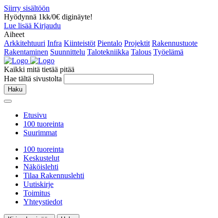
Siirry sisältöön
Hyödynnä 1kk/0€ diginäyte!
Lue lisää
Kirjaudu
Aiheet
Arkkitehtuuri
Infra
Kiinteistöt
Pientalo
Projektit
Rakennustuote
Rakentaminen
Suunnittelu
Talotekniikka
Talous
Työelämä
Kaikki mitä tietää pitää
Hae tältä sivustolta
Haku
Etusivu
100 tuoreinta
Suurimmat
100 tuoreinta
Keskustelut
Näköislehti
Tilaa Rakennuslehti
Uutiskirje
Toimitus
Yhteystiedot