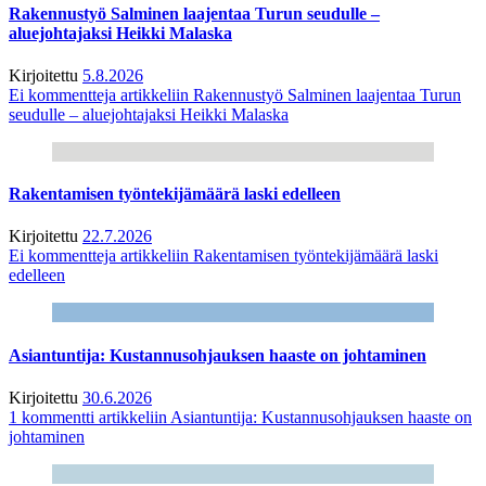
Rakennustyö Salminen laajentaa Turun seudulle –
aluejohtajaksi Heikki Malaska
Kirjoitettu
5.8.2026
Ei kommentteja
artikkeliin Rakennustyö Salminen laajentaa Turun
seudulle – aluejohtajaksi Heikki Malaska
Rakentamisen työntekijämäärä laski edelleen
Kirjoitettu
22.7.2026
Ei kommentteja
artikkeliin Rakentamisen työntekijämäärä laski
edelleen
Asiantuntija: Kustannusohjauksen haaste on johtaminen
Kirjoitettu
30.6.2026
1 kommentti
artikkeliin Asiantuntija: Kustannusohjauksen haaste on
johtaminen