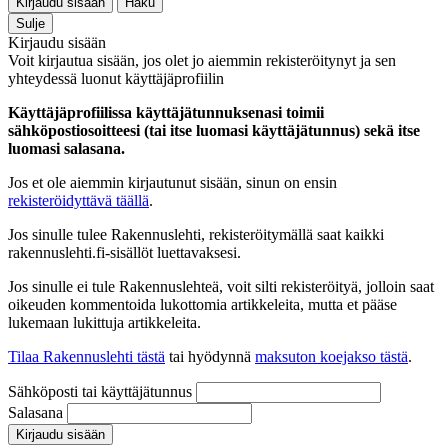
Kirjaudu sisään
Haku
Sulje
Kirjaudu sisään
Voit kirjautua sisään, jos olet jo aiemmin rekisteröitynyt ja sen
yhteydessä luonut käyttäjäprofiilin
Käyttäjäprofiilissa käyttäjätunnuksenasi toimii
sähköpostiosoitteesi (tai itse luomasi käyttäjätunnus) sekä itse
luomasi salasana.
Jos et ole aiemmin kirjautunut sisään, sinun on ensin
rekisteröidyttävä täällä
.
Jos sinulle tulee Rakennuslehti, rekisteröitymällä saat kaikki
rakennuslehti.fi-sisällöt luettavaksesi.
Jos sinulle ei tule Rakennuslehteä, voit silti rekisteröityä, jolloin saat
oikeuden kommentoida lukottomia artikkeleita, mutta et pääse
lukemaan lukittuja artikkeleita.
Tilaa Rakennuslehti tästä
tai hyödynnä
maksuton koejakso tästä
.
Sähköposti tai käyttäjätunnus
Salasana
Kirjaudu sisään