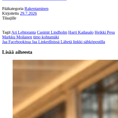
Pääkategoria
Rakentaminen
Kirjoitettu
29.7.2026
Tilaajille
Tagit
Ari Lehtoranta
Casimir Lindholm
Harri Kailasalo
Heikki Pesu
Markku Moilanen
timo kohtamäki
Jaa Facebookissa
Jaa LinkedInissä
Lähetä linkki sähköpostilla
Lisää aiheesta