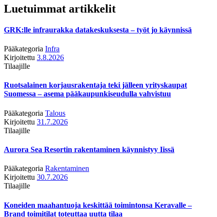
Luetuimmat artikkelit
GRK:lle infraurakka datakeskuksesta – työt jo käynnissä
Pääkategoria
Infra
Kirjoitettu
3.8.2026
Tilaajille
Ruotsalainen korjausrakentaja teki jälleen yrityskaupat
Suomessa – asema pääkaupunkiseudulla vahvistuu
Pääkategoria
Talous
Kirjoitettu
31.7.2026
Tilaajille
Aurora Sea Resortin rakentaminen käynnistyy Iissä
Pääkategoria
Rakentaminen
Kirjoitettu
30.7.2026
Tilaajille
Koneiden maahantuoja keskittää toimintonsa Keravalle –
Brand toimitilat toteuttaa uutta tilaa