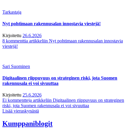
Tarkastaja
Nyt pohtimaan rakennusalan innostavia viestejä!
Kirjoitettu
26.6.2026
8 kommenttia
artikkeliin Nyt pohtimaan rakennusalan innostavia
viestejä!
Sari Suominen
Digitaalinen riippuvuus on strateginen riski, jota Suomen
rakennusala ei voi sivuuttaa
Kirjoitettu
25.6.2026
Ei kommentteja
artikkeliin Digitaalinen riippuvuus on strateginen
riski, jota Suomen rakennusala ei voi sivuuttaa
Lisää vieraskynästä
Kumppaniblogit