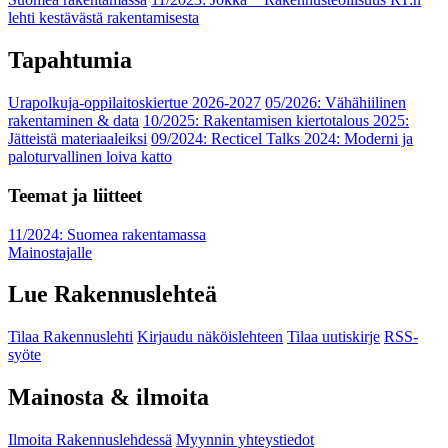
lehti kestävästä rakentamisesta
Tapahtumia
Urapolkuja-oppilaitoskiertue 2026-2027
05/2026: Vähähiilinen
rakentaminen & data
10/2025: Rakentamisen kiertotalous 2025:
Jätteistä materiaaleiksi
09/2024: Recticel Talks 2024: Moderni ja
paloturvallinen loiva katto
Teemat ja liitteet
11/2024: Suomea rakentamassa
Mainostajalle
Lue Rakennuslehteä
Tilaa Rakennuslehti
Kirjaudu näköislehteen
Tilaa uutiskirje
RSS-
syöte
Mainosta & ilmoita
Ilmoita Rakennuslehdessä
Myynnin yhteystiedot