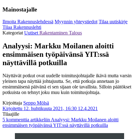
Mainostajalle
Ilmoita Rakennuslehdessä
Myynnin yhteystiedot
Tilaa uutiskirje
Tilaa Rakennuslehti
Kategoriat
Uutiset
Rakentaminen
Talous
Analyysi: Markku Moilanen aloitti
ensimmäisen työpäivänsä YIT:ssä
näyttävillä potkuilla
Näyttävät potkut ovat uudelle toimitusjohtajalle ikävä mutta varsin
yleinen tapa näyttää johtajuutta. Se, että potkuja annetaan jo
ensimmäisenä päivänä ei sen sijaan ole tavallista. Silloin päätökset
potkuista on tehnyt joku muu kuin toimitusjohtaja.
Kirjoittaja
Seppo Mölsä
Kirjoitettu 12. huhtikuuta 2021, 16:30
12.4.2021
Tilaajille
5 kommenttia
artikkeliin Analyysi: Markku Moilanen aloitti
ensimmäisen työpäivänsä YIT:ssä näyttävillä potkuilla