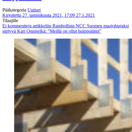
Pääkategoria
Uutiset
Kirjoitettu 27. tammikuuta 2021, 17:09
27.1.2021
Tilaajille
Ei kommentteja
artikkeliin Rambollista NCC Suomen maajohtajaksi
siirtyvä Kari Onniselkä: ”Meillä on ollut huipputiimi”