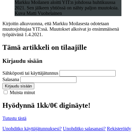
Markku Moilanen aloitti YIT:n johdossa huhtikuussa
2021. Sen jälkeen yhtiössä on nähty paljon muutoksia.
Kuva Matti Vuohelainen
Kirjoitin alkuvuonna, että Markku Moilasesta odotetaan
muutosjohtajaa YIT:ssä. Muutokset alkoivat jo ensimmäisenä
työpäivänä 1.4.2021.
Tämä artikkeli on tilaajille
Kirjaudu sisään
Sähköposti tai käyttäjätunnus
Salasana
Kirjaudu sisään
Muista minut
Hyödynnä 1kk/0€ diginäyte!
Tutustu tästä
Unohditko käyttäjätunnuksesi?
Unohditko salasanasi?
Rekisteröidy