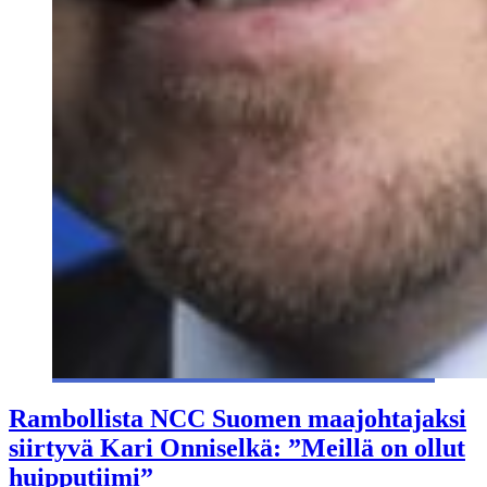
Rambollista NCC Suomen maajohtajaksi
siirtyvä Kari Onniselkä: ”Meillä on ollut
huipputiimi”