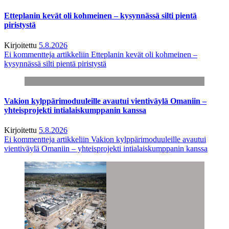
Etteplanin kevät oli kohmeinen – kysynnässä silti pientä
piristystä
Kirjoitettu
5.8.2026
Ei kommentteja
artikkeliin Etteplanin kevät oli kohmeinen –
kysynnässä silti pientä piristystä
Vakion kylppärimoduuleille avautui vientiväylä Omaniin –
yhteisprojekti intialaiskumppanin kanssa
Kirjoitettu
5.8.2026
Ei kommentteja
artikkeliin Vakion kylppärimoduuleille avautui
vientiväylä Omaniin – yhteisprojekti intialaiskumppanin kanssa