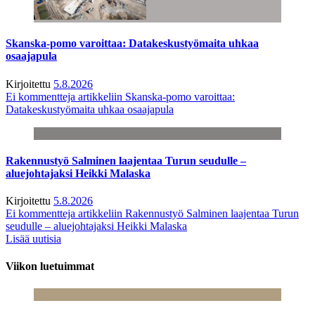
Skanska-pomo varoittaa: Datakeskustyömaita uhkaa
osaajapula
Kirjoitettu
5.8.2026
Ei kommentteja
artikkeliin Skanska-pomo varoittaa:
Datakeskustyömaita uhkaa osaajapula
Rakennustyö Salminen laajentaa Turun seudulle –
aluejohtajaksi Heikki Malaska
Kirjoitettu
5.8.2026
Ei kommentteja
artikkeliin Rakennustyö Salminen laajentaa Turun
seudulle – aluejohtajaksi Heikki Malaska
Lisää uutisia
Viikon luetuimmat