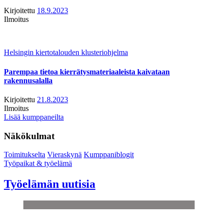
Kirjoitettu
18.9.2023
Ilmoitus
Helsingin kiertotalouden klusteriohjelma
Parempaa tietoa kierrätysmateriaaleista kaivataan
rakennusalalla
Kirjoitettu
21.8.2023
Ilmoitus
Lisää kumppaneilta
Näkökulmat
Toimitukselta
Vieraskynä
Kumppaniblogit
Työpaikat & työelämä
Työelämän uutisia