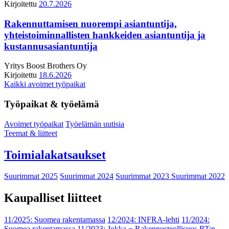
Kirjoitettu
20.7.2026
Rakennuttamisen nuorempi asiantuntija,
yhteistoiminnallisten hankkeiden asiantuntija ja
kustannusasiantuntija
Yritys
Boost Brothers Oy
Kirjoitettu
18.6.2026
Kaikki avoimet työpaikat
Työpaikat & työelämä
Avoimet työpaikat
Työelämän uutisia
Teemat & liitteet
Toimialakatsaukset
Suurimmat 2025
Suurimmat 2024
Suurimmat 2023
Suurimmat 2022
Kaupalliset liitteet
11/2025: Suomea rakentamassa
12/2024: INFRA-lehti
11/2024:
Suomea rakentamassa
11/2023: Jokka − Rakennusteollisuus RT:n