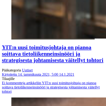
YIT:n uusi toimitusjohtaja on pianoa
soittava tietoliikenneinsinööri ja
strategisesta johtamisesta väitellyt tohtori
Pääkategoria
Uutiset
Kirjoitettu 14. tammikuuta 2021, 5:00
14.1.2021
Tilaajille
Ei kommentteja
artikkeliin YIT:n uusi toimitusjohtaja on pianoa
soittava tietoliikenneinsinööri ja strategisesta johtamisesta väitellyt
tohtori