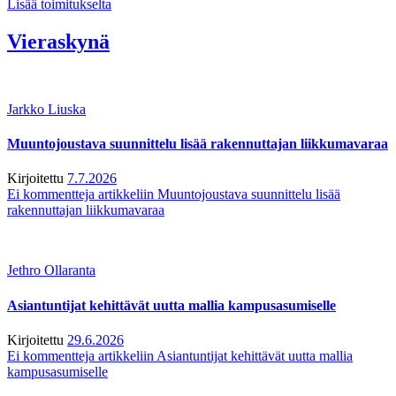
Lisää toimitukselta
Vieraskynä
Jarkko Liuska
Muuntojoustava suunnittelu lisää rakennuttajan liikkumavaraa
Kirjoitettu
7.7.2026
Ei kommentteja
artikkeliin Muuntojoustava suunnittelu lisää
rakennuttajan liikkumavaraa
Jethro Ollaranta
Asiantuntijat kehittävät uutta mallia kampusasumiselle
Kirjoitettu
29.6.2026
Ei kommentteja
artikkeliin Asiantuntijat kehittävät uutta mallia
kampusasumiselle