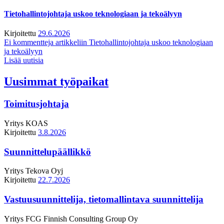
Tietohallintojohtaja uskoo teknologiaan ja tekoälyyn
Kirjoitettu
29.6.2026
Ei kommentteja
artikkeliin Tietohallintojohtaja uskoo teknologiaan
ja tekoälyyn
Lisää uutisia
Uusimmat työpaikat
Toimitusjohtaja
Yritys
KOAS
Kirjoitettu
3.8.2026
Suunnittelupäällikkö
Yritys
Tekova Oyj
Kirjoitettu
22.7.2026
Vastuusuunnittelija, tietomallintava suunnittelija
Yritys
FCG Finnish Consulting Group Oy