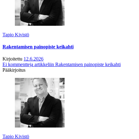
Tapio Kivistö
Rakentamisen painopiste keikahti
Kirjoitettu
12.6.2026
Ei kommentteja
artikkeliin Rakentamisen painopiste keikahti
Pääkirjoitus
Tapio Kivistö