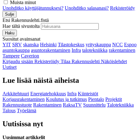
Muista minut
Unohditko käyttäjätunnuksesi?
Unohditko salasanasi?
Rekisteröidy
Sulje
Etsi Rakennuslehti.fistä
Hae tältä sivustolta
Haku
Suositut avainsanat
YIT
SRV
skanska
Helsinki
Tilastokeskus
yrityskauppa
NCC
Espoo
asuntokauppa
asuntorakentaminen
Infra
talotekniikka
rakentaminen
Tampere
Caverion
Kirjaudu sisään
Rekisteröidy
Tilaa Rakennuslehti
Näköislehdet
Uutiset
Lue lisää näistä aiheista
Arkkitehtuuri
Energiatehokkuus
Infra
Kiinteistöt
Korjausrakentaminen
Koulutus ja tutkimus
Pientalo
Projektit
Rakennustuote
Rakentaminen
RaksaTV
Suunnittelu
Talotekniikka
Talous
Työelämä
Uutisissa nyt
Uusimmat artikkelit