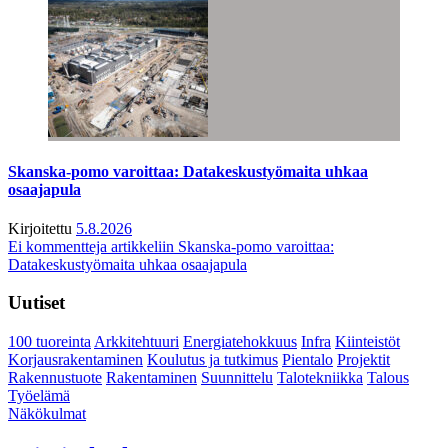
Skanska-pomo varoittaa: Datakeskustyömaita uhkaa
osaajapula
Kirjoitettu
5.8.2026
Ei kommentteja
artikkeliin Skanska-pomo varoittaa:
Datakeskustyömaita uhkaa osaajapula
Uutiset
100 tuoreinta
Arkkitehtuuri
Energiatehokkuus
Infra
Kiinteistöt
Korjausrakentaminen
Koulutus ja tutkimus
Pientalo
Projektit
Rakennustuote
Rakentaminen
Suunnittelu
Talotekniikka
Talous
Työelämä
Näkökulmat