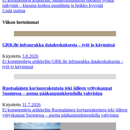
Ei kommentteja
artikkeliin Sahateollisuudella edelleen synkät
näkymät – kiusana korkea puunhinta ja heikko kysyntä
Lisää uutisia
Viikon luetuimmat
GRK:lle infraurakka datakeskuksesta – työt jo käynnissä
Kirjoitettu
3.8.2026
Ei kommentteja
artikkeliin GRK:lle infraurakka datakeskuksesta –
työt jo käynnissä
Ruotsalainen korjausrakentaja teki jälleen yrityskaupat
Suomessa – asema pääkaupunkiseudulla vahvistuu
Kirjoitettu
31.7.2026
Ei kommentteja
artikkeliin Ruotsalainen korjausrakentaja teki jälleen
yrityskaupat Suomessa – asema pääkaupunkiseudulla vahvistuu