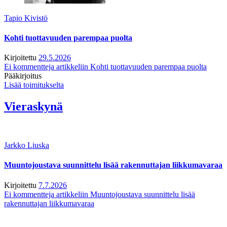
Tapio Kivistö
Kohti tuottavuuden parempaa puolta
Kirjoitettu
29.5.2026
Ei kommentteja
artikkeliin Kohti tuottavuuden parempaa puolta
Pääkirjoitus
Lisää toimitukselta
Vieraskynä
Jarkko Liuska
Muuntojoustava suunnittelu lisää rakennuttajan liikkumavaraa
Kirjoitettu
7.7.2026
Ei kommentteja
artikkeliin Muuntojoustava suunnittelu lisää
rakennuttajan liikkumavaraa