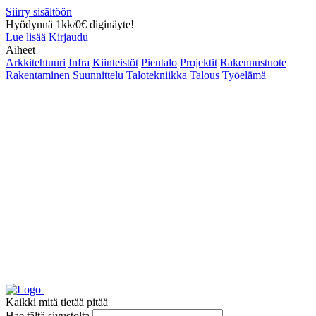
Siirry sisältöön
Hyödynnä 1kk/0€ diginäyte!
Lue lisää
Kirjaudu
Aiheet
Arkkitehtuuri
Infra
Kiinteistöt
Pientalo
Projektit
Rakennustuote
Rakentaminen
Suunnittelu
Talotekniikka
Talous
Työelämä
Kaikki mitä tietää pitää
Hae tältä sivustolta