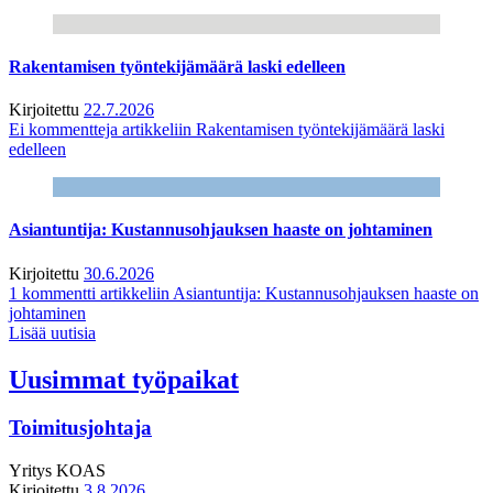
Rakentamisen työntekijämäärä laski edelleen
Kirjoitettu
22.7.2026
Ei kommentteja
artikkeliin Rakentamisen työntekijämäärä laski
edelleen
Asiantuntija: Kustannusohjauksen haaste on johtaminen
Kirjoitettu
30.6.2026
1 kommentti
artikkeliin Asiantuntija: Kustannusohjauksen haaste on
johtaminen
Lisää uutisia
Uusimmat työpaikat
Toimitusjohtaja
Yritys
KOAS
Kirjoitettu
3.8.2026