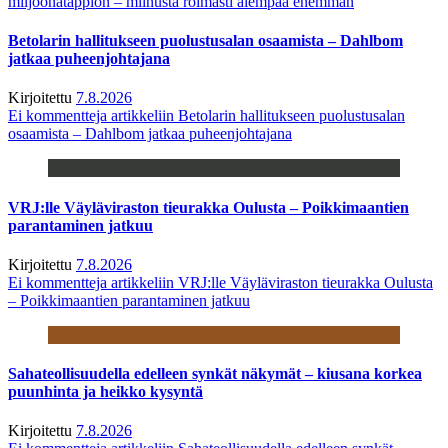
miljoonatappion – miinusta roimasti aiempaa enemmän
Betolarin hallitukseen puolustusalan osaamista – Dahlbom
jatkaa puheenjohtajana
Kirjoitettu
7.8.2026
Ei kommentteja
artikkeliin Betolarin hallitukseen puolustusalan
osaamista – Dahlbom jatkaa puheenjohtajana
VRJ:lle Väyläviraston tieurakka Oulusta – Poikkimaantien
parantaminen jatkuu
Kirjoitettu
7.8.2026
Ei kommentteja
artikkeliin VRJ:lle Väyläviraston tieurakka Oulusta
– Poikkimaantien parantaminen jatkuu
Sahateollisuudella edelleen synkät näkymät – kiusana korkea
puunhinta ja heikko kysyntä
Kirjoitettu
7.8.2026