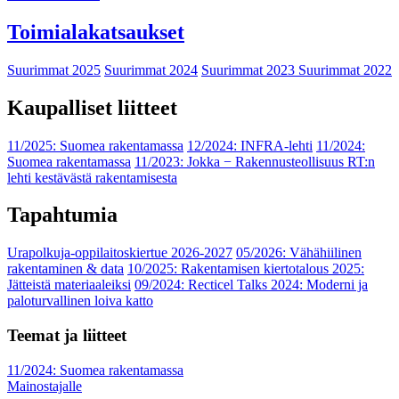
Toimialakatsaukset
Suurimmat 2025
Suurimmat 2024
Suurimmat 2023
Suurimmat 2022
Kaupalliset liitteet
11/2025: Suomea rakentamassa
12/2024: INFRA-lehti
11/2024:
Suomea rakentamassa
11/2023: Jokka − Rakennusteollisuus RT:n
lehti kestävästä rakentamisesta
Tapahtumia
Urapolkuja-oppilaitoskiertue 2026-2027
05/2026: Vähähiilinen
rakentaminen & data
10/2025: Rakentamisen kiertotalous 2025:
Jätteistä materiaaleiksi
09/2024: Recticel Talks 2024: Moderni ja
paloturvallinen loiva katto
Teemat ja liitteet
11/2024: Suomea rakentamassa
Mainostajalle