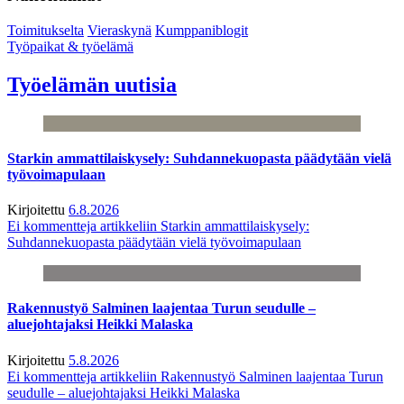
Toimitukselta
Vieraskynä
Kumppaniblogit
Työpaikat & työelämä
Työelämän uutisia
Starkin ammattilaiskysely: Suhdannekuopasta päädytään vielä
työvoimapulaan
Kirjoitettu
6.8.2026
Ei kommentteja
artikkeliin Starkin ammattilaiskysely:
Suhdannekuopasta päädytään vielä työvoimapulaan
Rakennustyö Salminen laajentaa Turun seudulle –
aluejohtajaksi Heikki Malaska
Kirjoitettu
5.8.2026
Ei kommentteja
artikkeliin Rakennustyö Salminen laajentaa Turun
seudulle – aluejohtajaksi Heikki Malaska