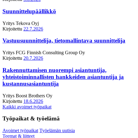
Suunnittelupäällikkö
Yritys
Tekova Oyj
Kirjoitettu
22.7.2026
Vastuusuunnittelija, tietomallintava suunnittelija
Yritys
FCG Finnish Consulting Group Oy
Kirjoitettu
20.7.2026
Rakennuttamisen nuorempi asiantuntija,
yhteistoiminnallisten hankkeiden asiantuntija ja
kustannusasiantuntija
Yritys
Boost Brothers Oy
Kirjoitettu
18.6.2026
Kaikki avoimet työpaikat
Työpaikat & työelämä
Avoimet työpaikat
Työelämän uutisia
Teemat & liitteet