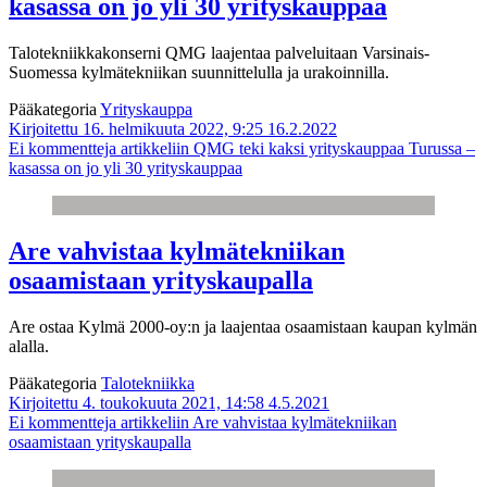
kasassa on jo yli 30 yrityskauppaa
Talotekniikkakonserni QMG laajentaa palveluitaan Varsinais-
Suomessa kylmätekniikan suunnittelulla ja urakoinnilla.
Pääkategoria
Yrityskauppa
Kirjoitettu 16. helmikuuta 2022, 9:25
16.2.2022
Ei kommentteja
artikkeliin QMG teki kaksi yrityskauppaa Turussa –
kasassa on jo yli 30 yrityskauppaa
Are vahvistaa kylmätekniikan
osaamistaan yrityskaupalla
Are ostaa Kylmä 2000-oy:n ja laajentaa osaamistaan kaupan kylmän
alalla.
Pääkategoria
Talotekniikka
Kirjoitettu 4. toukokuuta 2021, 14:58
4.5.2021
Ei kommentteja
artikkeliin Are vahvistaa kylmätekniikan
osaamistaan yrityskaupalla