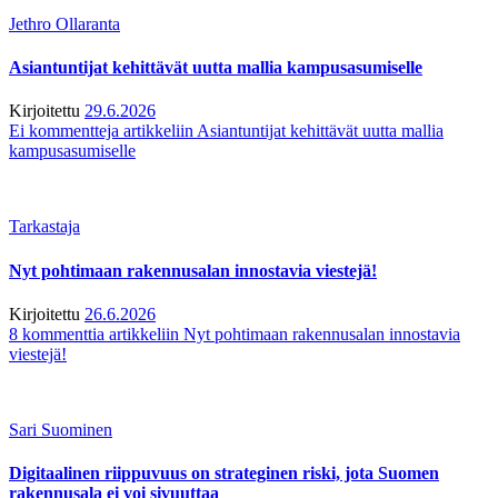
Jethro Ollaranta
Asiantuntijat kehittävät uutta mallia kampusasumiselle
Kirjoitettu
29.6.2026
Ei kommentteja
artikkeliin Asiantuntijat kehittävät uutta mallia
kampusasumiselle
Tarkastaja
Nyt pohtimaan rakennusalan innostavia viestejä!
Kirjoitettu
26.6.2026
8 kommenttia
artikkeliin Nyt pohtimaan rakennusalan innostavia
viestejä!
Sari Suominen
Digitaalinen riippuvuus on strateginen riski, jota Suomen
rakennusala ei voi sivuuttaa