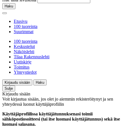
Haku
Etusivu
100 tuoreinta
Suurimmat
100 tuoreinta
Keskustelut
Näköislehti
Tilaa Rakennuslehti
Uutiskirje
Toimitus
Yhteystiedot
Kirjaudu sisään
Haku
Sulje
Kirjaudu sisään
Voit kirjautua sisään, jos olet jo aiemmin rekisteröitynyt ja sen
yhteydessä luonut käyttäjäprofiilin
Käyttäjäprofiilissa käyttäjätunnuksenasi toimii
sähköpostiosoitteesi (tai itse luomasi käyttäjätunnus) sekä itse
luomasi salasana.