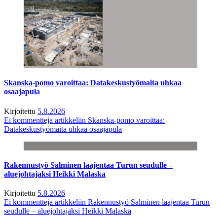
Skanska-pomo varoittaa: Datakeskustyömaita uhkaa
osaajapula
Kirjoitettu
5.8.2026
Ei kommentteja
artikkeliin Skanska-pomo varoittaa:
Datakeskustyömaita uhkaa osaajapula
Rakennustyö Salminen laajentaa Turun seudulle –
aluejohtajaksi Heikki Malaska
Kirjoitettu
5.8.2026
Ei kommentteja
artikkeliin Rakennustyö Salminen laajentaa Turun
seudulle – aluejohtajaksi Heikki Malaska