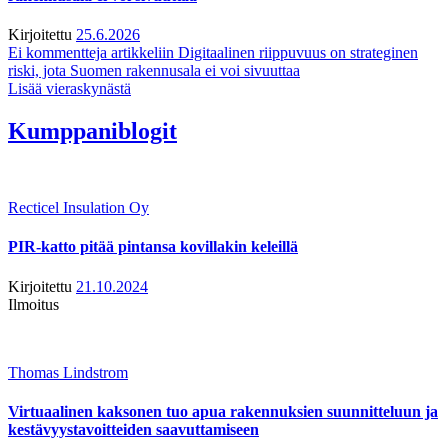
Kirjoitettu
25.6.2026
Ei kommentteja
artikkeliin Digitaalinen riippuvuus on strateginen
riski, jota Suomen rakennusala ei voi sivuuttaa
Lisää vieraskynästä
Kumppaniblogit
Recticel Insulation Oy
PIR-katto pitää pintansa kovillakin keleillä
Kirjoitettu
21.10.2024
Ilmoitus
Thomas Lindstrom
Virtuaalinen kaksonen tuo apua rakennuksien suunnitteluun ja
kestävyystavoitteiden saavuttamiseen