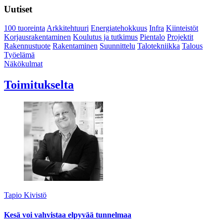
Uutiset
100 tuoreinta
Arkkitehtuuri
Energiatehokkuus
Infra
Kiinteistöt
Korjausrakentaminen
Koulutus ja tutkimus
Pientalo
Projektit
Rakennustuote
Rakentaminen
Suunnittelu
Talotekniikka
Talous
Työelämä
Näkökulmat
Toimitukselta
Tapio Kivistö
Kesä voi vahvistaa elpyvää tunnelmaa