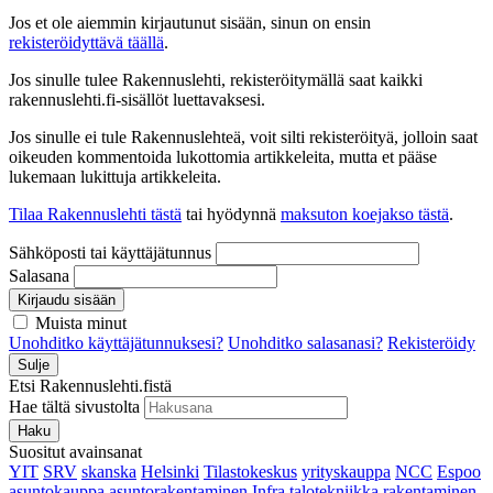
Jos et ole aiemmin kirjautunut sisään, sinun on ensin
rekisteröidyttävä täällä
.
Jos sinulle tulee Rakennuslehti, rekisteröitymällä saat kaikki
rakennuslehti.fi-sisällöt luettavaksesi.
Jos sinulle ei tule Rakennuslehteä, voit silti rekisteröityä, jolloin saat
oikeuden kommentoida lukottomia artikkeleita, mutta et pääse
lukemaan lukittuja artikkeleita.
Tilaa Rakennuslehti tästä
tai hyödynnä
maksuton koejakso tästä
.
Sähköposti tai käyttäjätunnus
Salasana
Kirjaudu sisään
Muista minut
Unohditko käyttäjätunnuksesi?
Unohditko salasanasi?
Rekisteröidy
Sulje
Etsi Rakennuslehti.fistä
Hae tältä sivustolta
Haku
Suositut avainsanat
YIT
SRV
skanska
Helsinki
Tilastokeskus
yrityskauppa
NCC
Espoo
asuntokauppa
asuntorakentaminen
Infra
talotekniikka
rakentaminen