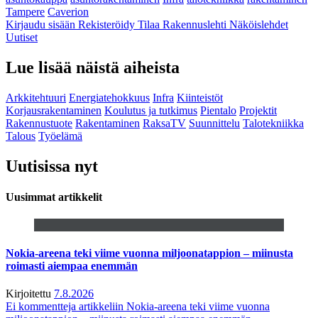
Tampere
Caverion
Kirjaudu sisään
Rekisteröidy
Tilaa Rakennuslehti
Näköislehdet
Uutiset
Lue lisää näistä aiheista
Arkkitehtuuri
Energiatehokkuus
Infra
Kiinteistöt
Korjausrakentaminen
Koulutus ja tutkimus
Pientalo
Projektit
Rakennustuote
Rakentaminen
RaksaTV
Suunnittelu
Talotekniikka
Talous
Työelämä
Uutisissa nyt
Uusimmat artikkelit
Nokia-areena teki viime vuonna miljoonatappion – miinusta
roimasti aiempaa enemmän
Kirjoitettu
7.8.2026
Ei kommentteja
artikkeliin Nokia-areena teki viime vuonna