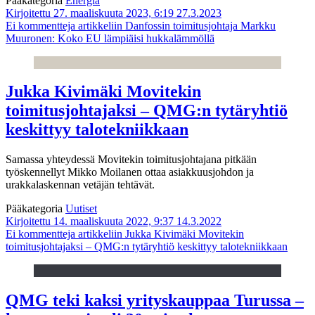
Pääkategoria
Energia
Kirjoitettu 27. maaliskuuta 2023, 6:19
27.3.2023
Ei kommentteja
artikkeliin Danfossin toimitusjohtaja Markku
Muuronen: Koko EU lämpiäisi hukkalämmöllä
Jukka Kivimäki Movitekin
toimitusjohtajaksi – QMG:n tytäryhtiö
keskittyy talotekniikkaan
Samassa yhteydessä Movitekin toimitusjohtajana pitkään
työskennellyt Mikko Moilanen ottaa asiakkuusjohdon ja
urakkalaskennan vetäjän tehtävät.
Pääkategoria
Uutiset
Kirjoitettu 14. maaliskuuta 2022, 9:37
14.3.2022
Ei kommentteja
artikkeliin Jukka Kivimäki Movitekin
toimitusjohtajaksi – QMG:n tytäryhtiö keskittyy talotekniikkaan
QMG teki kaksi yrityskauppaa Turussa –