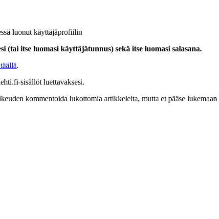
ssä luonut käyttäjäprofiilin
i (tai itse luomasi käyttäjätunnus) sekä itse luomasi salasana.
täällä
.
hti.fi-sisällöt luettavaksesi.
at oikeuden kommentoida lukottomia artikkeleita, mutta et pääse lukemaan l