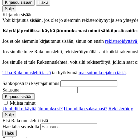
Kirjaudu sisään
Haku
Sulje
Kirjaudu sisään
Voit kirjautua sisään, jos olet jo aiemmin rekisteröitynyt ja sen yhteyde
Käyttäjäprofiilissa käyttäjätunnuksenasi toimii sähköpostiosoittees
Jos et ole aiemmin kirjautunut sisään, sinun on ensin
rekisteröidyttävä 
Jos sinulle tulee Rakennuslehti, rekisteröitymällä saat kaikki rakennusle
Jos sinulle ei tule Rakennuslehteä, voit silti rekisteröityä, jolloin sa
Tilaa Rakennuslehti tästä
tai hyödynnä
maksuton koejakso tästä
.
Sähköposti tai käyttäjätunnus
Salasana
Kirjaudu sisään
Muista minut
Unohditko käyttäjätunnuksesi?
Unohditko salasanasi?
Rekisteröidy
Sulje
Etsi Rakennuslehti.fistä
Hae tältä sivustolta
Haku