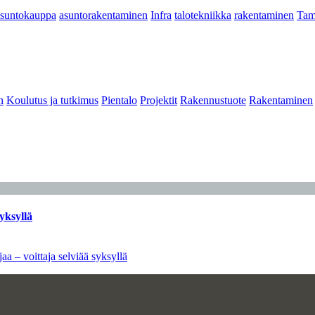
asuntokauppa
asuntorakentaminen
Infra
talotekniikka
rakentaminen
Tam
n
Koulutus ja tutkimus
Pientalo
Projektit
Rakennustuote
Rakentaminen
yksyllä
aa – voittaja selviää syksyllä