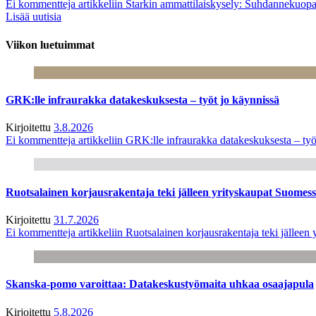
Ei kommentteja
artikkeliin Starkin ammattilaiskysely: Suhdannekuop
Lisää uutisia
Viikon luetuimmat
GRK:lle infraurakka datakeskuksesta – työt jo käynnissä
Kirjoitettu
3.8.2026
Ei kommentteja
artikkeliin GRK:lle infraurakka datakeskuksesta – työ
Ruotsalainen korjausrakentaja teki jälleen yrityskaupat Suome
Kirjoitettu
31.7.2026
Ei kommentteja
artikkeliin Ruotsalainen korjausrakentaja teki jälle
Skanska-pomo varoittaa: Datakeskustyömaita uhkaa osaajapula
Kirjoitettu
5.8.2026