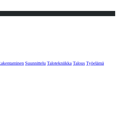
akentaminen
Suunnittelu
Talotekniikka
Talous
Työelämä