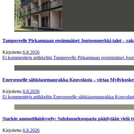
Tampereelle Pirkanmaan ensimmäiset Joutsenmerkki-talot – ra
Kirjoitettu
6.8.2026
Ei kommentteja
artikkeliin Tampereelle Pirkanmaan ensimmäiset Jout
Enersenselle sähköasemaurakka Kouvolasta – virtaa Myllykoske
Kirjoitettu
6.8.2026
Ei kommentteja
artikkeliin Enersenselle sähköasemaurakka Kouvolast
Starkin ammattilaiskysely: Suhdannekuopasta päädytään vielä 
Kirjoitettu
6.8.2026