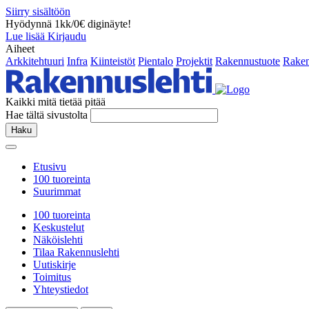
Siirry sisältöön
Hyödynnä 1kk/0€ diginäyte!
Lue lisää
Kirjaudu
Aiheet
Arkkitehtuuri
Infra
Kiinteistöt
Pientalo
Projektit
Rakennustuote
Raken
Kaikki mitä tietää pitää
Hae tältä sivustolta
Haku
Etusivu
100 tuoreinta
Suurimmat
100 tuoreinta
Keskustelut
Näköislehti
Tilaa Rakennuslehti
Uutiskirje
Toimitus
Yhteystiedot