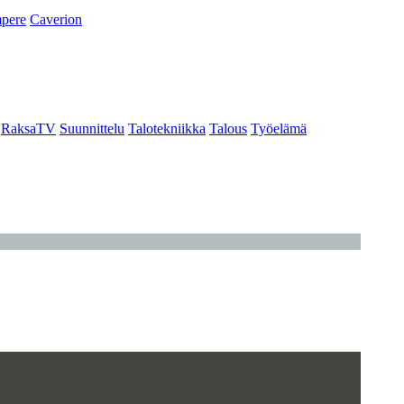
pere
Caverion
RaksaTV
Suunnittelu
Talotekniikka
Talous
Työelämä