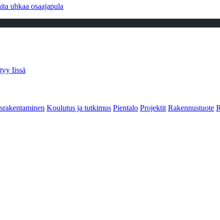
ita uhkaa osaajapula
tyy Iissä
srakentaminen
Koulutus ja tutkimus
Pientalo
Projektit
Rakennustuote
R