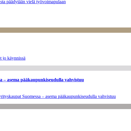
asta päädytään vielä työvoimapulaan
t jo käynnissä
ssa – asema pääkaupunkiseudulla vahvistuu
en yrityskaupat Suomessa – asema pääkaupunkiseudulla vahvistuu