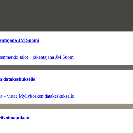
kentajana JM Suomi
senmerkki-talot – rakentajana JM Suomi
n datakeskukselle
a – virtaa Myllykosken datakeskukselle
työvoimapulaan