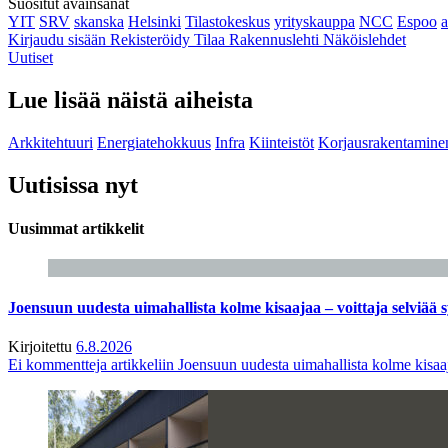
Suositut avainsanat
YIT
SRV
skanska
Helsinki
Tilastokeskus
yrityskauppa
NCC
Espoo
Kirjaudu sisään
Rekisteröidy
Tilaa Rakennuslehti
Näköislehdet
Uutiset
Lue lisää näistä aiheista
Arkkitehtuuri
Energiatehokkuus
Infra
Kiinteistöt
Korjausrakentamine
Uutisissa nyt
Uusimmat artikkelit
Joensuun uudesta uimahallista kolme kisaajaa – voittaja selviää s
Kirjoitettu
6.8.2026
Ei kommentteja
artikkeliin Joensuun uudesta uimahallista kolme kisaaj