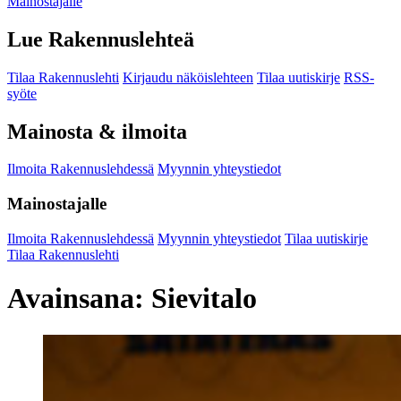
Mainostajalle
Lue Rakennuslehteä
Tilaa Rakennuslehti
Kirjaudu näköislehteen
Tilaa uutiskirje
RSS-
syöte
Mainosta & ilmoita
Ilmoita Rakennuslehdessä
Myynnin yhteystiedot
Mainostajalle
Ilmoita Rakennuslehdessä
Myynnin yhteystiedot
Tilaa uutiskirje
Tilaa Rakennuslehti
Avainsana:
Sievitalo