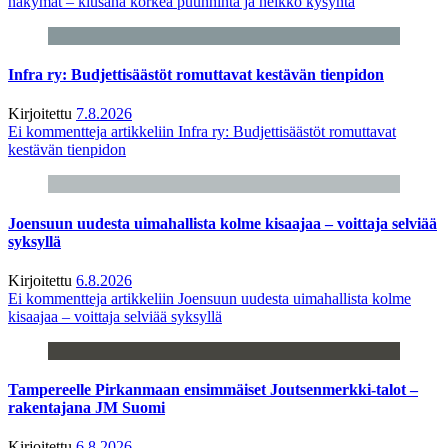
näkymät – kiusana korkea puunhinta ja heikko kysyntä
Infra ry: Budjettisäästöt romuttavat kestävän tienpidon
Kirjoitettu
7.8.2026
Ei kommentteja
artikkeliin Infra ry: Budjettisäästöt romuttavat
kestävän tienpidon
Joensuun uudesta uimahallista kolme kisaajaa – voittaja selviää
syksyllä
Kirjoitettu
6.8.2026
Ei kommentteja
artikkeliin Joensuun uudesta uimahallista kolme
kisaajaa – voittaja selviää syksyllä
Tampereelle Pirkanmaan ensimmäiset Joutsenmerkki-talot –
rakentajana JM Suomi
Kirjoitettu
6.8.2026