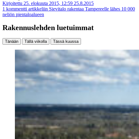
Kirjoitettu 25. elokuuta 2015, 12:59
25.8.2015
1 kommentti
artikkeliin Sievitalo rakentaa Tampereelle lähes 10 000
neliön pientaloalueen
Rakennuslehden luetuimmat
Tänään
Tällä viikolla
Tässä kuussa