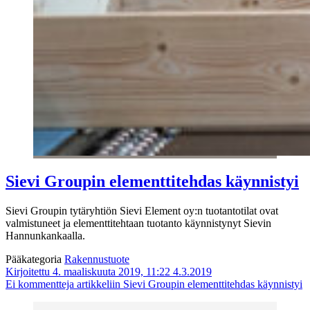
Sievi Groupin elementtitehdas käynnistyi
Sievi Groupin tytäryhtiön Sievi Element oy:n tuotantotilat ovat
valmistuneet ja elementtitehtaan tuotanto käynnistynyt Sievin
Hannunkankaalla.
Pääkategoria
Rakennustuote
Kirjoitettu 4. maaliskuuta 2019, 11:22
4.3.2019
Ei kommentteja
artikkeliin Sievi Groupin elementtitehdas käynnistyi