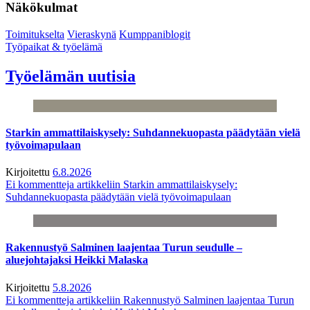
Näkökulmat
Toimitukselta
Vieraskynä
Kumppaniblogit
Työpaikat & työelämä
Työelämän uutisia
Starkin ammattilaiskysely: Suhdannekuopasta päädytään vielä
työvoimapulaan
Kirjoitettu
6.8.2026
Ei kommentteja
artikkeliin Starkin ammattilaiskysely:
Suhdannekuopasta päädytään vielä työvoimapulaan
Rakennustyö Salminen laajentaa Turun seudulle –
aluejohtajaksi Heikki Malaska
Kirjoitettu
5.8.2026
Ei kommentteja
artikkeliin Rakennustyö Salminen laajentaa Turun