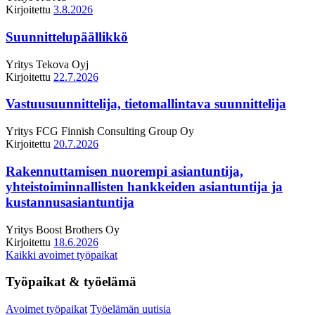
Kirjoitettu
3.8.2026
Suunnittelupäällikkö
Yritys
Tekova Oyj
Kirjoitettu
22.7.2026
Vastuusuunnittelija, tietomallintava suunnittelija
Yritys
FCG Finnish Consulting Group Oy
Kirjoitettu
20.7.2026
Rakennuttamisen nuorempi asiantuntija,
yhteistoiminnallisten hankkeiden asiantuntija ja
kustannusasiantuntija
Yritys
Boost Brothers Oy
Kirjoitettu
18.6.2026
Kaikki avoimet työpaikat
Työpaikat & työelämä
Avoimet työpaikat
Työelämän uutisia