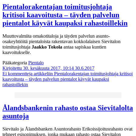
Pientalorakentajan toimitusjohtaja
kritisoi kaavoitusta ­– täyden palvelun
pientalot käyvät kaupaksi rahastoillekin
Muuttovalmiita omakotitaloja ja täyden palvelun asunto-
osakeyhtiöitä pientaloista rakentavan kokkolalaisen Sievitalon
toimitusjohtaja
Jaakko Tokola
antaa sapiskaa kuntien
kaavoitukselle.
Pääkategoria
Pientalo
Kirjoitettu 30. kesäkuuta 2017, 10:14
30.6.2017
Ei kommentteja
artikkeliin Pientalorakentajan toimitusjohtaja kritisoi
kaavoitusta ­– täyden palvelun pientalot käyvät kaupaksi
rahastoillekin
Ålandsbankenin rahasto ostaa Sievitalolta
asuntoja
Sievitalo ja Ålandsbanken Asuntorahasto Erikoissijoitusrahasto ovat
tehneet esisopimuksen, jonka mukaan rahasto ostaa Sievitalon