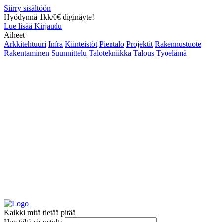
Siirry sisältöön
Hyödynnä 1kk/0€ diginäyte!
Lue lisää
Kirjaudu
Aiheet
Arkkitehtuuri
Infra
Kiinteistöt
Pientalo
Projektit
Rakennustuote
Rakentaminen
Suunnittelu
Talotekniikka
Talous
Työelämä
Kaikki mitä tietää pitää
Hae tältä sivustolta