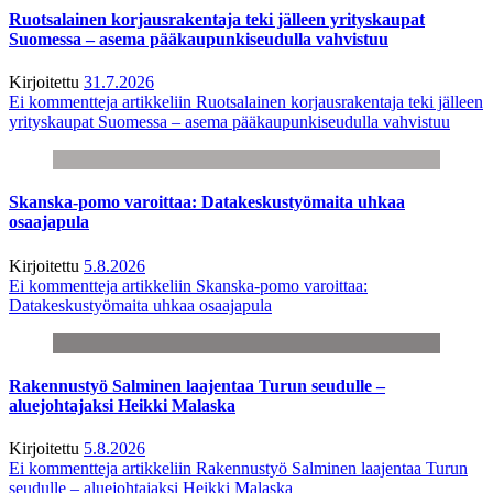
Ruotsalainen korjausrakentaja teki jälleen yrityskaupat
Suomessa – asema pääkaupunkiseudulla vahvistuu
Kirjoitettu
31.7.2026
Ei kommentteja
artikkeliin Ruotsalainen korjausrakentaja teki jälleen
yrityskaupat Suomessa – asema pääkaupunkiseudulla vahvistuu
Skanska-pomo varoittaa: Datakeskustyömaita uhkaa
osaajapula
Kirjoitettu
5.8.2026
Ei kommentteja
artikkeliin Skanska-pomo varoittaa:
Datakeskustyömaita uhkaa osaajapula
Rakennustyö Salminen laajentaa Turun seudulle –
aluejohtajaksi Heikki Malaska
Kirjoitettu
5.8.2026
Ei kommentteja
artikkeliin Rakennustyö Salminen laajentaa Turun
seudulle – aluejohtajaksi Heikki Malaska