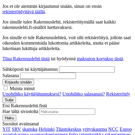
Jos et ole aiemmin kirjautunut sisään, sinun on ensin
rekisteröidyttävä täällä
.
Jos sinulle tulee Rakennuslehti, rekisteröitymällä saat kaikki
rakennuslehti.fi-sisällöt luettavaksesi.
Jos sinulle ei tule Rakennuslehteä, voit silti rekisteröityä, jolloin saat
oikeuden kommentoida lukottomia artikkeleita, mutta et pääse
lukemaan lukittuja artikkeleita.
Tilaa Rakennuslehti tästä
tai hyödynnä
maksuton koejakso tästä
.
Sähköposti tai käyttäjätunnus
Salasana
Kirjaudu sisään
Muista minut
Unohditko käyttäjätunnuksesi?
Unohditko salasanasi?
Rekisteröidy
Sulje
Etsi Rakennuslehti.fistä
Hae tältä sivustolta
Haku
Suositut avainsanat
YIT
SRV
skanska
Helsinki
Tilastokeskus
yrityskauppa
NCC
Espoo
asuntokauppa
asuntorakentaminen
Infra
talotekniikka
rakentaminen