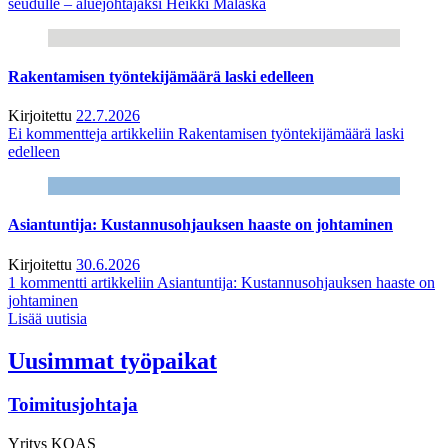
seudulle – aluejohtajaksi Heikki Malaska
Rakentamisen työntekijämäärä laski edelleen
Kirjoitettu
22.7.2026
Ei kommentteja
artikkeliin Rakentamisen työntekijämäärä laski
edelleen
Asiantuntija: Kustannusohjauksen haaste on johtaminen
Kirjoitettu
30.6.2026
1 kommentti
artikkeliin Asiantuntija: Kustannusohjauksen haaste on
johtaminen
Lisää uutisia
Uusimmat työpaikat
Toimitusjohtaja
Yritys
KOAS