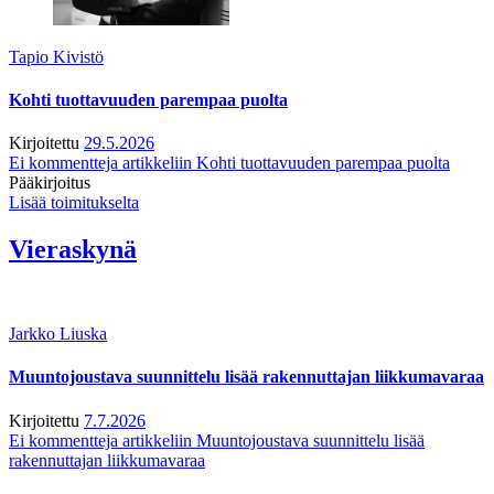
Tapio Kivistö
Kohti tuottavuuden parempaa puolta
Kirjoitettu
29.5.2026
Ei kommentteja
artikkeliin Kohti tuottavuuden parempaa puolta
Pääkirjoitus
Lisää toimitukselta
Vieraskynä
Jarkko Liuska
Muuntojoustava suunnittelu lisää rakennuttajan liikkumavaraa
Kirjoitettu
7.7.2026
Ei kommentteja
artikkeliin Muuntojoustava suunnittelu lisää
rakennuttajan liikkumavaraa