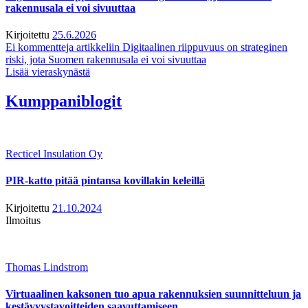
rakennusala ei voi sivuuttaa
Kirjoitettu
25.6.2026
Ei kommentteja
artikkeliin Digitaalinen riippuvuus on strateginen
riski, jota Suomen rakennusala ei voi sivuuttaa
Lisää vieraskynästä
Kumppaniblogit
Recticel Insulation Oy
PIR-katto pitää pintansa kovillakin keleillä
Kirjoitettu
21.10.2024
Ilmoitus
Thomas Lindstrom
Virtuaalinen kaksonen tuo apua rakennuksien suunnitteluun ja
kestävyystavoitteiden saavuttamiseen