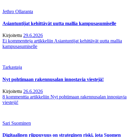
Jethro Ollaranta
Asiantuntijat kehittävät uutta mallia kampusasumiselle
Kirjoitettu
29.6.2026
Ei kommentteja
artikkeliin Asiantuntijat kehittävät uutta mallia
kampusasumiselle
Tarkastaja
Nyt pohtimaan rakennusalan innostavia viestejä!
Kirjoitettu
26.6.2026
8 kommenttia
artikkeliin Nyt pohtimaan rakennusalan innostavia
viestejä!
Sari Suominen
Digitaalinen riippuvuus on strateginen riski, jota Suomen