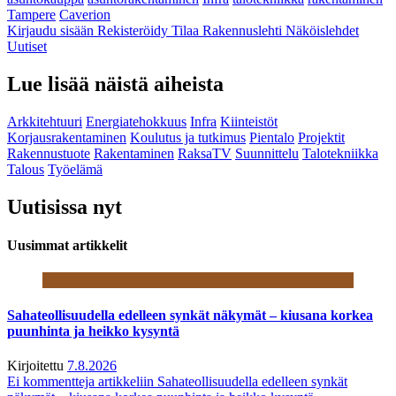
Tampere
Caverion
Kirjaudu sisään
Rekisteröidy
Tilaa Rakennuslehti
Näköislehdet
Uutiset
Lue lisää näistä aiheista
Arkkitehtuuri
Energiatehokkuus
Infra
Kiinteistöt
Korjausrakentaminen
Koulutus ja tutkimus
Pientalo
Projektit
Rakennustuote
Rakentaminen
RaksaTV
Suunnittelu
Talotekniikka
Talous
Työelämä
Uutisissa nyt
Uusimmat artikkelit
Sahateollisuudella edelleen synkät näkymät – kiusana korkea
puunhinta ja heikko kysyntä
Kirjoitettu
7.8.2026
Ei kommentteja
artikkeliin Sahateollisuudella edelleen synkät