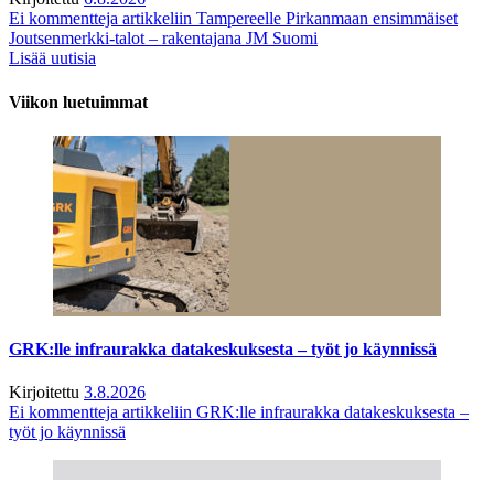
Ei kommentteja
artikkeliin Tampereelle Pirkanmaan ensimmäiset
Joutsenmerkki-talot – rakentajana JM Suomi
Lisää uutisia
Viikon luetuimmat
GRK:lle infraurakka datakeskuksesta – työt jo käynnissä
Kirjoitettu
3.8.2026
Ei kommentteja
artikkeliin GRK:lle infraurakka datakeskuksesta –
työt jo käynnissä