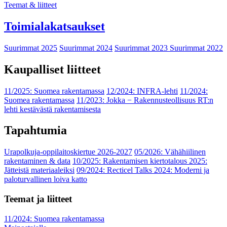
Teemat & liitteet
Toimialakatsaukset
Suurimmat 2025
Suurimmat 2024
Suurimmat 2023
Suurimmat 2022
Kaupalliset liitteet
11/2025: Suomea rakentamassa
12/2024: INFRA-lehti
11/2024:
Suomea rakentamassa
11/2023: Jokka − Rakennusteollisuus RT:n
lehti kestävästä rakentamisesta
Tapahtumia
Urapolkuja-oppilaitoskiertue 2026-2027
05/2026: Vähähiilinen
rakentaminen & data
10/2025: Rakentamisen kiertotalous 2025:
Jätteistä materiaaleiksi
09/2024: Recticel Talks 2024: Moderni ja
paloturvallinen loiva katto
Teemat ja liitteet
11/2024: Suomea rakentamassa