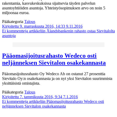
rakentamia, kasvukeskuksissa sijaitsevia täyden palvelun
asuntoyhtiöiden asuntoja. Yhteistyösopimuksen arvo on noin 5
miljoonaa euroa.
Pääkategoria
Talous
Kirjoitettu 9. marraskuuta 2016, 14:33
9.11.2016
Ei kommentteja
artikkeliin Ålandsbankenin rahasto ostaa Sievitalolta
asuntoja
Pääomasijoitusrahasto Wedeco osti
neljänneksen Sievitalon osakekannasta
Pääomasijoitusrahasto Oy Wedeco Ab on ostanut 27 prosenttia
Sievitalo Oy:n osakekannasta ja on nyt yksi Sievitalon suurimmista
yksittäisistä omistajista.
Pääkategoria
Talous
Kirjoitettu 7. tammikuuta 2016, 9:34
7.1.2016
Ei kommentteja
artikkeliin Pääomasijoitusrahasto Wedeco osti
neljänneksen Sievitalon osakekannasta