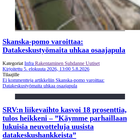
Skanska-pomo varoittaa:
Datakeskustyömaita uhkaa osaajapula
Kategoriat
Infra
Rakentaminen
Suhdanne
Uutiset
Kirjoitettu 5. elokuuta 2026, 13:00
5.8.2026
Tilaajille
Ei kommentteja
artikkeliin Skanska-pomo varoittaa:
Datakeskustyömaita uhkaa osaajapula
SRV:n liikevaihto kasvoi 18 prosenttia,
tulos heikkeni – ”Käymme parhaillaan
lukuisia neuvotteluja uusista
datakeskushankkeista”