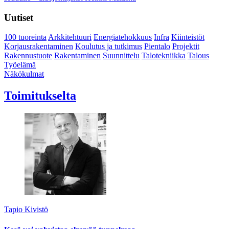
Uutiset
100 tuoreinta
Arkkitehtuuri
Energiatehokkuus
Infra
Kiinteistöt
Korjausrakentaminen
Koulutus ja tutkimus
Pientalo
Projektit
Rakennustuote
Rakentaminen
Suunnittelu
Talotekniikka
Talous
Työelämä
Näkökulmat
Toimitukselta
Tapio Kivistö