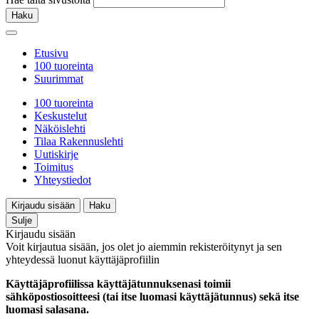
Haku
Etusivu
100 tuoreinta
Suurimmat
100 tuoreinta
Keskustelut
Näköislehti
Tilaa Rakennuslehti
Uutiskirje
Toimitus
Yhteystiedot
Kirjaudu sisään
Haku
Sulje
Kirjaudu sisään
Voit kirjautua sisään, jos olet jo aiemmin rekisteröitynyt ja sen
yhteydessä luonut käyttäjäprofiilin
Käyttäjäprofiilissa käyttäjätunnuksenasi toimii
sähköpostiosoitteesi (tai itse luomasi käyttäjätunnus) sekä itse
luomasi salasana.