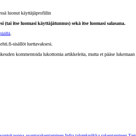
ssä luonut käyttäjäprofiilin
i (tai itse luomasi käyttäjätunnus) sekä itse luomasi salasana.
täällä
.
hti.fi-sisällöt luettavaksesi.
at oikeuden kommentoida lukottomia artikkeleita, mutta et pääse lukemaan l
asuntokauppa
asuntorakentaminen
Infra
talotekniikka
rakentaminen
Tam