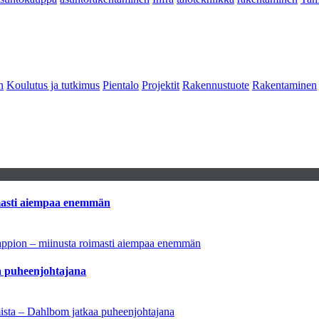
n
Koulutus ja tutkimus
Pientalo
Projektit
Rakennustuote
Rakentaminen
imasti aiempaa enemmän
tappion – miinusta roimasti aiempaa enemmän
aa puheenjohtajana
amista – Dahlbom jatkaa puheenjohtajana