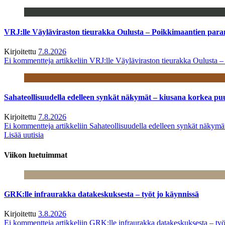
VRJ:lle Väyläviraston tieurakka Oulusta – Poikkimaantien par
Kirjoitettu
7.8.2026
Ei kommentteja
artikkeliin VRJ:lle Väyläviraston tieurakka Oulusta 
Sahateollisuudella edelleen synkät näkymät – kiusana korkea pu
Kirjoitettu
7.8.2026
Ei kommentteja
artikkeliin Sahateollisuudella edelleen synkät näkym
Lisää uutisia
Viikon luetuimmat
GRK:lle infraurakka datakeskuksesta – työt jo käynnissä
Kirjoitettu
3.8.2026
Ei kommentteja
artikkeliin GRK:lle infraurakka datakeskuksesta – työ