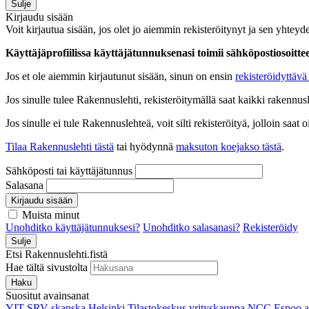
Sulje
Kirjaudu sisään
Voit kirjautua sisään, jos olet jo aiemmin rekisteröitynyt ja sen yhteyde
Käyttäjäprofiilissa käyttäjätunnuksenasi toimii sähköpostiosoittees
Jos et ole aiemmin kirjautunut sisään, sinun on ensin
rekisteröidyttävä 
Jos sinulle tulee Rakennuslehti, rekisteröitymällä saat kaikki rakennusle
Jos sinulle ei tule Rakennuslehteä, voit silti rekisteröityä, jolloin sa
Tilaa Rakennuslehti tästä
tai hyödynnä
maksuton koejakso tästä
.
Sähköposti tai käyttäjätunnus
Salasana
Kirjaudu sisään
Muista minut
Unohditko käyttäjätunnuksesi?
Unohditko salasanasi?
Rekisteröidy
Sulje
Etsi Rakennuslehti.fistä
Hae tältä sivustolta
Haku
Suositut avainsanat
YIT
SRV
skanska
Helsinki
Tilastokeskus
yrityskauppa
NCC
Espoo