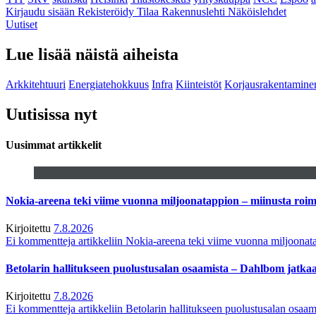
Kirjaudu sisään
Rekisteröidy
Tilaa Rakennuslehti
Näköislehdet
Uutiset
Lue lisää näistä aiheista
Arkkitehtuuri
Energiatehokkuus
Infra
Kiinteistöt
Korjausrakentamine
Uutisissa nyt
Uusimmat artikkelit
Nokia-areena teki viime vuonna miljoonatappion – miinusta ro
Kirjoitettu
7.8.2026
Ei kommentteja
artikkeliin Nokia-areena teki viime vuonna miljoona
Betolarin hallitukseen puolustusalan osaamista – Dahlbom jatk
Kirjoitettu
7.8.2026
Ei kommentteja
artikkeliin Betolarin hallitukseen puolustusalan osa