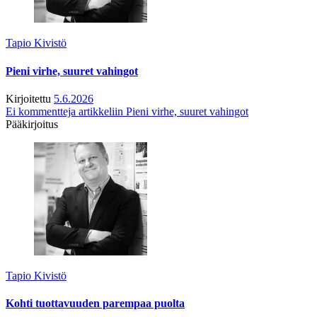
Tapio Kivistö
Pieni virhe, suuret vahingot
Kirjoitettu
5.6.2026
Ei kommentteja
artikkeliin Pieni virhe, suuret vahingot
Pääkirjoitus
Tapio Kivistö
Kohti tuottavuuden parempaa puolta