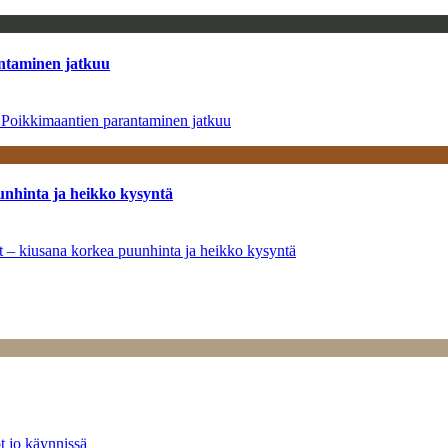
antaminen jatkuu
– Poikkimaantien parantaminen jatkuu
unhinta ja heikko kysyntä
ät – kiusana korkea puunhinta ja heikko kysyntä
t jo käynnissä