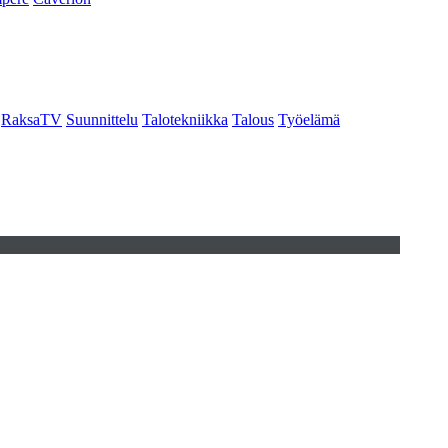
RaksaTV
Suunnittelu
Talotekniikka
Talous
Työelämä