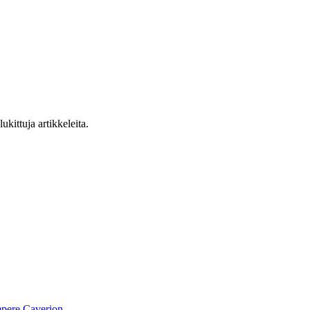
ukittuja artikkeleita.
pere
Caverion