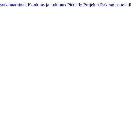
srakentaminen
Koulutus ja tutkimus
Pientalo
Projektit
Rakennustuote
R