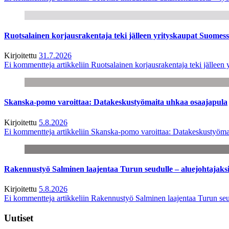
Ruotsalainen korjausrakentaja teki jälleen yrityskaupat Suome
Kirjoitettu
31.7.2026
Ei kommentteja
artikkeliin Ruotsalainen korjausrakentaja teki jälle
Skanska-pomo varoittaa: Datakeskustyömaita uhkaa osaajapula
Kirjoitettu
5.8.2026
Ei kommentteja
artikkeliin Skanska-pomo varoittaa: Datakeskustyöma
Rakennustyö Salminen laajentaa Turun seudulle – aluejohtajaks
Kirjoitettu
5.8.2026
Ei kommentteja
artikkeliin Rakennustyö Salminen laajentaa Turun seu
Uutiset