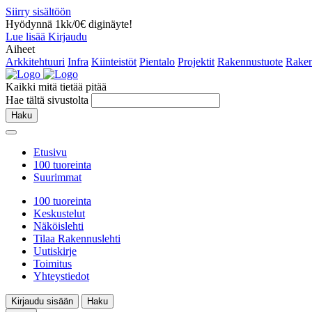
Siirry sisältöön
Hyödynnä 1kk/0€ diginäyte!
Lue lisää
Kirjaudu
Aiheet
Arkkitehtuuri
Infra
Kiinteistöt
Pientalo
Projektit
Rakennustuote
Raken
Kaikki mitä tietää pitää
Hae tältä sivustolta
Haku
Etusivu
100 tuoreinta
Suurimmat
100 tuoreinta
Keskustelut
Näköislehti
Tilaa Rakennuslehti
Uutiskirje
Toimitus
Yhteystiedot
Kirjaudu sisään
Haku