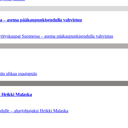
ssa – asema pääkaupunkiseudulla vahvistuu
en yrityskaupat Suomessa – asema pääkaupunkiseudulla vahvistuu
ita uhkaa osaajapula
i Heikki Malaska
dulle – aluejohtajaksi Heikki Malaska