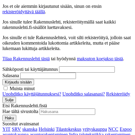
Jos et ole aiemmin kirjautunut sisään, sinun on ensin
rekisteröidyttävä täällä
.
Jos sinulle tulee Rakennuslehti, rekisteröitymällä saat kaikki
rakennuslehti.fi-sisällöt luettavaksesi.
Jos sinulle ei tule Rakennuslehteä, voit silti rekisteröityä, jolloin saat
oikeuden kommentoida lukottomia artikkeleita, mutta et pääse
lukemaan lukittuja artikkeleita.
Tilaa Rakennuslehti tästä
tai hyödynnä
maksuton koejakso tästä
.
Sähköposti tai käyttäjätunnus
Salasana
Kirjaudu sisään
Muista minut
Unohditko käyttäjätunnuksesi?
Unohditko salasanasi?
Rekisteröidy
Sulje
Etsi Rakennuslehti.fistä
Hae tältä sivustolta
Haku
Suositut avainsanat
YIT
SRV
skanska
Helsinki
Tilastokeskus
yrityskauppa
NCC
Espoo
asuntokauppa
asuntorakentaminen
Infra
talotekniikka
rakentaminen