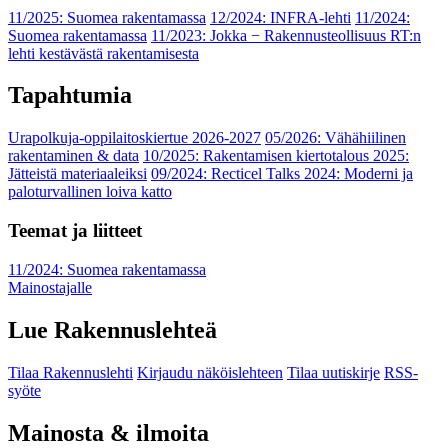
11/2025: Suomea rakentamassa
12/2024: INFRA-lehti
11/2024:
Suomea rakentamassa
11/2023: Jokka − Rakennusteollisuus RT:n
lehti kestävästä rakentamisesta
Tapahtumia
Urapolkuja-oppilaitoskiertue 2026-2027
05/2026: Vähähiilinen
rakentaminen & data
10/2025: Rakentamisen kiertotalous 2025:
Jätteistä materiaaleiksi
09/2024: Recticel Talks 2024: Moderni ja
paloturvallinen loiva katto
Teemat ja liitteet
11/2024: Suomea rakentamassa
Mainostajalle
Lue Rakennuslehteä
Tilaa Rakennuslehti
Kirjaudu näköislehteen
Tilaa uutiskirje
RSS-
syöte
Mainosta & ilmoita