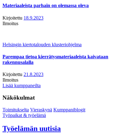
Materiaaleista parhain on olemassa oleva
Kirjoitettu
18.9.2023
Ilmoitus
Helsingin kiertotalouden klusteriohjelma
Parempaa tietoa kierrätysmateriaaleista kaivataan
rakennusalalla
Kirjoitettu
21.8.2023
Ilmoitus
Lisää kumppaneilta
Näkökulmat
Toimitukselta
Vieraskynä
Kumppaniblogit
Työpaikat & työelämä
Työelämän uutisia