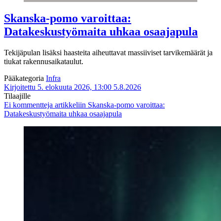
Skanska-pomo varoittaa:
Datakeskustyömaita uhkaa osaajapula
Tekijäpulan lisäksi haasteita aiheuttavat massiiviset tarvikemäärät ja
tiukat rakennusaikataulut.
Pääkategoria
Infra
Kirjoitettu 5. elokuuta 2026, 13:00
5.8.2026
Tilaajille
Ei kommentteja
artikkeliin Skanska-pomo varoittaa:
Datakeskustyömaita uhkaa osaajapula