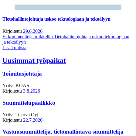
Tietohallintojohtaja uskoo teknologiaan ja tekoälyyn
Kirjoitettu
29.6.2026
Ei kommentteja
artikkeliin Tietohallintojohtaja uskoo teknologiaan
ja tekoälyyn
Lisää uutisia
Uusimmat työpaikat
Toimitusjohtaja
Yritys
KOAS
Kirjoitettu
3.8.2026
Suunnittelupäällikkö
Yritys
Tekova Oyj
Kirjoitettu
22.7.2026
Vastuusuunnittelija, tietomallintava suunnittelija