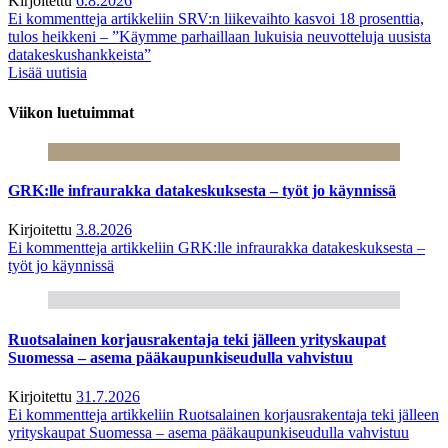
Kirjoitettu
6.8.2026
Ei kommentteja
artikkeliin SRV:n liikevaihto kasvoi 18 prosenttia,
tulos heikkeni – ”Käymme parhaillaan lukuisia neuvotteluja uusista
datakeskushankkeista”
Lisää uutisia
Viikon luetuimmat
GRK:lle infraurakka datakeskuksesta – työt jo käynnissä
Kirjoitettu
3.8.2026
Ei kommentteja
artikkeliin GRK:lle infraurakka datakeskuksesta –
työt jo käynnissä
Ruotsalainen korjausrakentaja teki jälleen yrityskaupat
Suomessa – asema pääkaupunkiseudulla vahvistuu
Kirjoitettu
31.7.2026
Ei kommentteja
artikkeliin Ruotsalainen korjausrakentaja teki jälleen
yrityskaupat Suomessa – asema pääkaupunkiseudulla vahvistuu