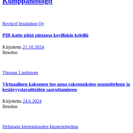
Kumppaniblogit
Recticel Insulation Oy
PIR-katto pitää pintansa kovillakin keleillä
Kirjoitettu
21.10.2024
Ilmoitus
Thomas Lindstrom
Virtuaalinen kaksonen tuo apua rakennuksien suunnitteluun ja
kestävyystavoitteiden saavuttamiseen
Kirjoitettu
24.6.2024
Ilmoitus
Helsingin kiertotalouden klusteriohjelma