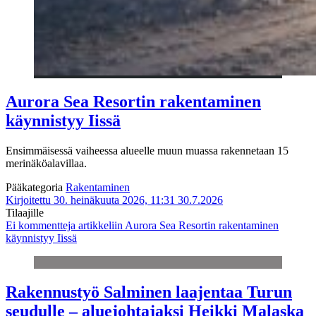
Aurora Sea Resortin rakentaminen
käynnistyy Iissä
Ensimmäisessä vaiheessa alueelle muun muassa rakennetaan 15
merinäköalavillaa.
Pääkategoria
Rakentaminen
Kirjoitettu 30. heinäkuuta 2026, 11:31
30.7.2026
Tilaajille
Ei kommentteja
artikkeliin Aurora Sea Resortin rakentaminen
käynnistyy Iissä
Rakennustyö Salminen laajentaa Turun
seudulle – aluejohtajaksi Heikki Malaska