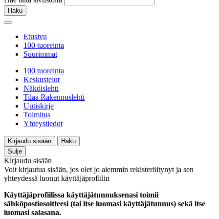
Haku
Etusivu
100 tuoreinta
Suurimmat
100 tuoreinta
Keskustelut
Näköislehti
Tilaa Rakennuslehti
Uutiskirje
Toimitus
Yhteystiedot
Kirjaudu sisään
Haku
Sulje
Kirjaudu sisään
Voit kirjautua sisään, jos olet jo aiemmin rekisteröitynyt ja sen
yhteydessä luonut käyttäjäprofiilin
Käyttäjäprofiilissa käyttäjätunnuksenasi toimii
sähköpostiosoitteesi (tai itse luomasi käyttäjätunnus) sekä itse
luomasi salasana.