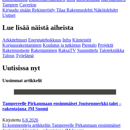
Tampere
Caverion
Kirjaudu sisään
Rekisteröidy
Tilaa Rakennuslehti
Näköislehdet
Uutiset
Lue lisää näistä aiheista
Arkkitehtuuri
Energiatehokkuus
Infra
Kiinteistöt
Korjausrakentaminen
Koulutus ja tutkimus
Pientalo
Projektit
Rakennustuote
Rakentaminen
RaksaTV
Suunnittelu
Talotekniikka
Talous
Työelämä
Uutisissa nyt
Uusimmat artikkelit
Tampereelle Pirkanmaan ensimmäiset Joutsenmerkki-talot –
rakentajana JM Suomi
Kirjoitettu
6.8.2026
Ei kommentteja
artikkeliin Tampereelle Pirkanmaan ensimmäiset