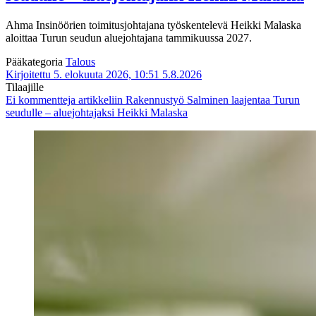
Ahma Insinöörien toimitusjohtajana työskentelevä Heikki Malaska
aloittaa Turun seudun aluejohtajana tammikuussa 2027.
Pääkategoria
Talous
Kirjoitettu 5. elokuuta 2026, 10:51
5.8.2026
Tilaajille
Ei kommentteja
artikkeliin Rakennustyö Salminen laajentaa Turun
seudulle – aluejohtajaksi Heikki Malaska