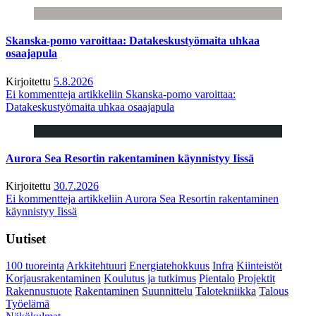
Skanska-pomo varoittaa: Datakeskustyömaita uhkaa
osaajapula
Kirjoitettu
5.8.2026
Ei kommentteja
artikkeliin Skanska-pomo varoittaa:
Datakeskustyömaita uhkaa osaajapula
Aurora Sea Resortin rakentaminen käynnistyy Iissä
Kirjoitettu
30.7.2026
Ei kommentteja
artikkeliin Aurora Sea Resortin rakentaminen
käynnistyy Iissä
Uutiset
100 tuoreinta
Arkkitehtuuri
Energiatehokkuus
Infra
Kiinteistöt
Korjausrakentaminen
Koulutus ja tutkimus
Pientalo
Projektit
Rakennustuote
Rakentaminen
Suunnittelu
Talotekniikka
Talous
Työelämä