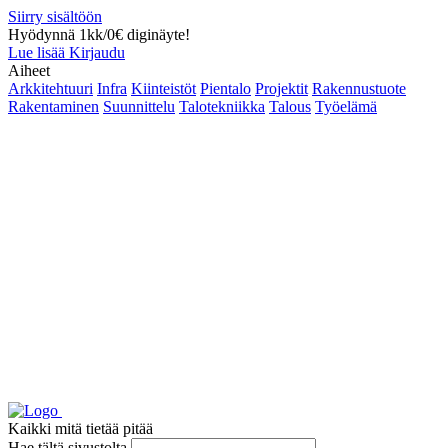
Siirry sisältöön
Hyödynnä 1kk/0€ diginäyte!
Lue lisää
Kirjaudu
Aiheet
Arkkitehtuuri
Infra
Kiinteistöt
Pientalo
Projektit
Rakennustuote
Rakentaminen
Suunnittelu
Talotekniikka
Talous
Työelämä
Kaikki mitä tietää pitää
Hae tältä sivustolta