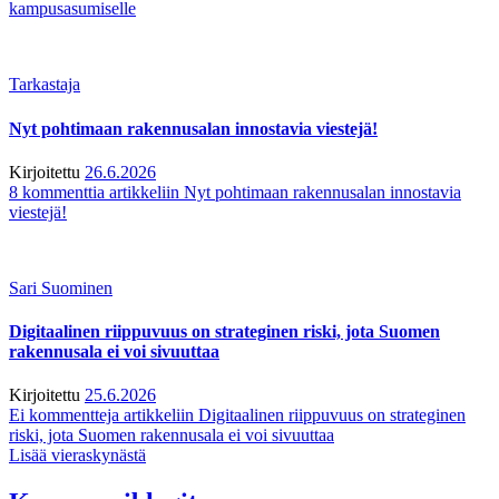
kampusasumiselle
Tarkastaja
Nyt pohtimaan rakennusalan innostavia viestejä!
Kirjoitettu
26.6.2026
8 kommenttia
artikkeliin Nyt pohtimaan rakennusalan innostavia
viestejä!
Sari Suominen
Digitaalinen riippuvuus on strateginen riski, jota Suomen
rakennusala ei voi sivuuttaa
Kirjoitettu
25.6.2026
Ei kommentteja
artikkeliin Digitaalinen riippuvuus on strateginen
riski, jota Suomen rakennusala ei voi sivuuttaa
Lisää vieraskynästä