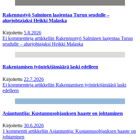
Rakennustyö Salminen laajentaa Turun seudulle –
aluejohtajaksi Heikki Malaska
Kirjoitettu
5.8.2026
Ei kommentteja
artikkeliin Rakennustyö Salminen laajentaa Turun
seudulle – aluejohtajaksi Heikki Malaska
Rakentamisen työntekijämäärä laski edelleen
Kirjoitettu
22.7.2026
Ei kommentteja
artikkeliin Rakentamisen työntekijämäärä laski
edelleen
Asiantuntija: Kustannusohjauksen haaste on johtaminen
Kirjoitettu
30.6.2026
1 kommentti
artikkeliin Asiantuntija: Kustannusohjauksen haaste on
johtaminen