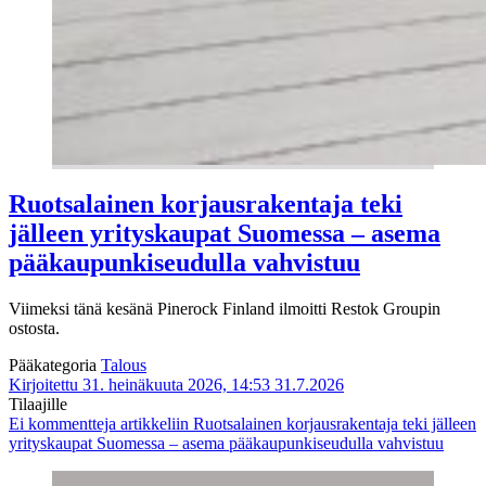
Ruotsalainen korjausrakentaja teki
jälleen yrityskaupat Suomessa – asema
pääkaupunkiseudulla vahvistuu
Viimeksi tänä kesänä Pinerock Finland ilmoitti Restok Groupin
ostosta.
Pääkategoria
Talous
Kirjoitettu 31. heinäkuuta 2026, 14:53
31.7.2026
Tilaajille
Ei kommentteja
artikkeliin Ruotsalainen korjausrakentaja teki jälleen
yrityskaupat Suomessa – asema pääkaupunkiseudulla vahvistuu