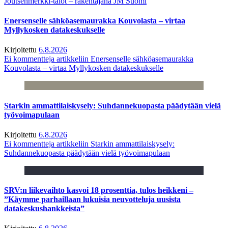
Joutsenmerkki-talot – rakentajana JM Suomi
Enersenselle sähköasemaurakka Kouvolasta – virtaa
Myllykosken datakeskukselle
Kirjoitettu
6.8.2026
Ei kommentteja
artikkeliin Enersenselle sähköasemaurakka
Kouvolasta – virtaa Myllykosken datakeskukselle
Starkin ammattilaiskysely: Suhdannekuopasta päädytään vielä
työvoimapulaan
Kirjoitettu
6.8.2026
Ei kommentteja
artikkeliin Starkin ammattilaiskysely:
Suhdannekuopasta päädytään vielä työvoimapulaan
SRV:n liikevaihto kasvoi 18 prosenttia, tulos heikkeni –
”Käymme parhaillaan lukuisia neuvotteluja uusista
datakeskushankkeista”