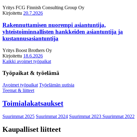
Yritys
FCG Finnish Consulting Group Oy
Kirjoitettu
20.7.2026
Rakennuttamisen nuorempi asiantuntija,
yhteistoiminnallisten hankkeiden asiantuntija ja
kustannusasiantuntija
Yritys
Boost Brothers Oy
Kirjoitettu
18.6.2026
Kaikki avoimet työpaikat
Työpaikat & työelämä
Avoimet työpaikat
Työelämän uutisia
Teemat & liitteet
Toimialakatsaukset
Suurimmat 2025
Suurimmat 2024
Suurimmat 2023
Suurimmat 2022
Kaupalliset liitteet