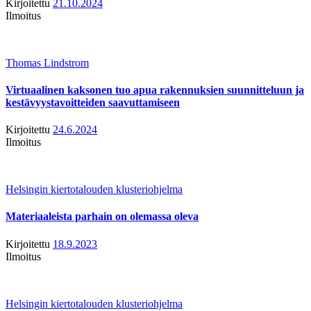
Kirjoitettu
21.10.2024
Ilmoitus
Thomas Lindstrom
Virtuaalinen kaksonen tuo apua rakennuksien suunnitteluun ja
kestävyystavoitteiden saavuttamiseen
Kirjoitettu
24.6.2024
Ilmoitus
Helsingin kiertotalouden klusteriohjelma
Materiaaleista parhain on olemassa oleva
Kirjoitettu
18.9.2023
Ilmoitus
Helsingin kiertotalouden klusteriohjelma