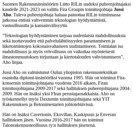
Suomen Rakennusinsinöörien Liitto RILin uudeksi puheenjohtajaksi
kaudelle 2021-2023 on valittu Fira Groupin toimitusjohtaja
Jussi
Aho
. Tuleva puheenjohtaja haluaa painottaa RILin toiminnassa
jatkossa entistä vahvemmin teknologian hyödyntämistä,
vastuullisuutta ja kansainvälisyyttä.
”Teknologian hyödyntäminen tarjoaa uudenlaisia mahdollisuuksia
sekä tuottavuuden että palvelulähtöisyyden parantamiseen ja
liiketoimintojen kokonaisvaltaiseen uudistamiseen. Toimialan iso
mahdollisuus ja myös velvollisuus on vaikuttaa myönteisesti
ilmastonmuutoksen torjuntaan ja kiertotalouden vahvistumiseen”,
Aho linjaa.
Jussi Aho on valmistunut Oulun yliopiston rakennustekniikan
osastolta diplomi-insinööriksi vuonna 1995. Hän on toiminut Fira-
konsernin toimitusjohtajana vuodesta 2016 alkaen, Firan
toimitusjohtajana 2009-2017 sekä hallituksen puheenjohtajana 2004-
2009. Hän on lisäksi yksi FIran perustajaosakkaista. Aho on
työskennellyt myös Daxtumin toimitusjohtajana sekä YIT
Rakennuksen ja Betonimestarien johtotehtävissä.
Hän on lisäksi Caverionin, Ekovillan, Kaskipuun ja Enveran
hallituksen jäsen. Vuosina 2016-2017 hän on toiminut
Talonrakennusteollisuus ry:n hallituksen jäsenenä.