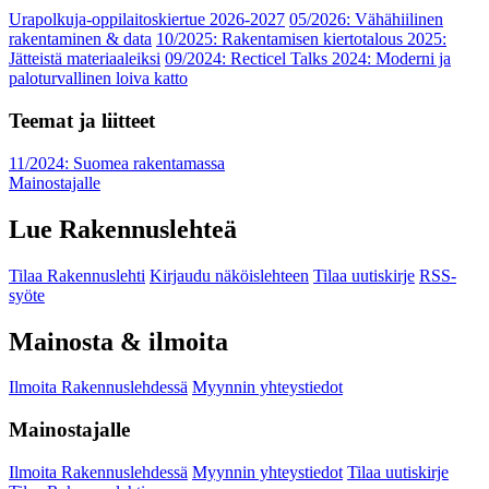
Urapolkuja-oppilaitoskiertue 2026-2027
05/2026: Vähähiilinen
rakentaminen & data
10/2025: Rakentamisen kiertotalous 2025:
Jätteistä materiaaleiksi
09/2024: Recticel Talks 2024: Moderni ja
paloturvallinen loiva katto
Teemat ja liitteet
11/2024: Suomea rakentamassa
Mainostajalle
Lue Rakennuslehteä
Tilaa Rakennuslehti
Kirjaudu näköislehteen
Tilaa uutiskirje
RSS-
syöte
Mainosta & ilmoita
Ilmoita Rakennuslehdessä
Myynnin yhteystiedot
Mainostajalle
Ilmoita Rakennuslehdessä
Myynnin yhteystiedot
Tilaa uutiskirje