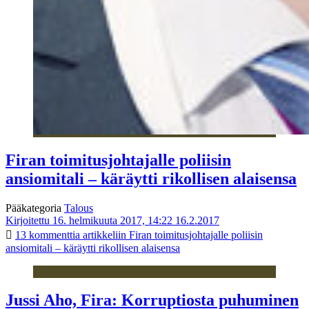
Firan toimitusjohtajalle poliisin
ansiomitali – käräytti rikollisen alaisensa
Pääkategoria
Talous
Kirjoitettu 16. helmikuuta 2017, 14:22
16.2.2017
13 kommenttia
artikkeliin Firan toimitusjohtajalle poliisin
ansiomitali – käräytti rikollisen alaisensa
Jussi Aho, Fira: Korruptiosta puhuminen