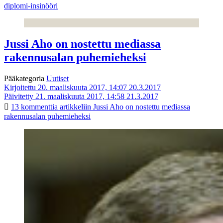
diplomi-insinööri
Jussi Aho on nostettu mediassa
rakennusalan puhemieheksi
Pääkategoria
Uutiset
Kirjoitettu 20. maaliskuuta 2017, 14:07
20.3.2017
Päivitetty 21. maaliskuuta 2017, 14:58
21.3.2017
13 kommenttia
artikkeliin Jussi Aho on nostettu mediassa
rakennusalan puhemieheksi