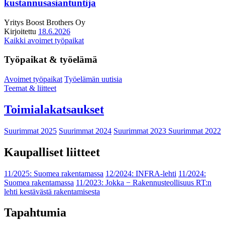
kustannusasiantuntija
Yritys
Boost Brothers Oy
Kirjoitettu
18.6.2026
Kaikki avoimet työpaikat
Työpaikat & työelämä
Avoimet työpaikat
Työelämän uutisia
Teemat & liitteet
Toimialakatsaukset
Suurimmat 2025
Suurimmat 2024
Suurimmat 2023
Suurimmat 2022
Kaupalliset liitteet
11/2025: Suomea rakentamassa
12/2024: INFRA-lehti
11/2024:
Suomea rakentamassa
11/2023: Jokka − Rakennusteollisuus RT:n
lehti kestävästä rakentamisesta
Tapahtumia