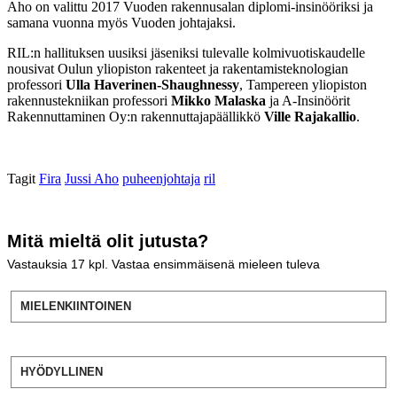
Aho on valittu 2017 Vuoden rakennusalan diplomi-insinööriksi ja
samana vuonna myös Vuoden johtajaksi.
RIL:n hallituksen uusiksi jäseniksi tulevalle kolmivuotiskaudelle
nousivat Oulun yliopiston rakenteet ja rakentamisteknologian
professori
Ulla Haverinen-Shaughnessy
, Tampereen yliopiston
rakennustekniikan professori
Mikko Malaska
ja A-Insinöörit
Rakennuttaminen Oy:n rakennuttajapäällikkö
Ville Rajakallio
.
Tagit
Fira
Jussi Aho
puheenjohtaja
ril
Mitä mieltä olit jutusta?
Vastauksia
17
kpl. Vastaa ensimmäisenä mieleen tuleva
MIELENKIINTOINEN
HYÖDYLLINEN