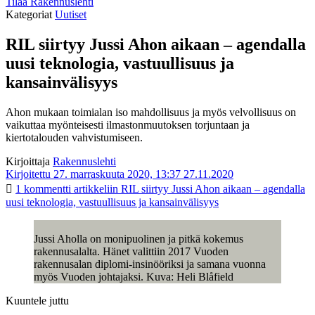
Tilaa Rakennuslehti
Kategoriat
Uutiset
RIL siirtyy Jussi Ahon aikaan – agendalla
uusi teknologia, vastuullisuus ja
kansainvälisyys
Ahon mukaan toimialan iso mahdollisuus ja myös velvollisuus on
vaikuttaa myönteisesti ilmastonmuutoksen torjuntaan ja
kiertotalouden vahvistumiseen.
Kirjoittaja
Rakennuslehti
Kirjoitettu 27. marraskuuta 2020, 13:37
27.11.2020
1 kommentti
artikkeliin RIL siirtyy Jussi Ahon aikaan – agendalla
uusi teknologia, vastuullisuus ja kansainvälisyys
Jussi Aholla on monipuolinen ja pitkä kokemus
rakennusalalta. Hänet valittiin 2017 Vuoden
rakennusalan diplomi-insinööriksi ja samana vuonna
myös Vuoden johtajaksi. Kuva: Heli Blåfield
Kuuntele juttu