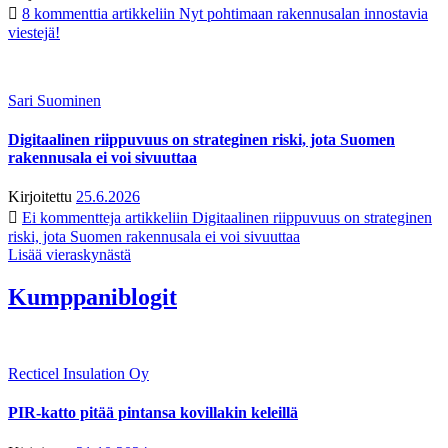
8 kommenttia
artikkeliin Nyt pohtimaan rakennusalan innostavia
viestejä!
Sari Suominen
Digitaalinen riippuvuus on strateginen riski, jota Suomen
rakennusala ei voi sivuuttaa
Kirjoitettu
25.6.2026
Ei kommentteja
artikkeliin Digitaalinen riippuvuus on strateginen
riski, jota Suomen rakennusala ei voi sivuuttaa
Lisää vieraskynästä
Kumppaniblogit
Recticel Insulation Oy
PIR-katto pitää pintansa kovillakin keleillä