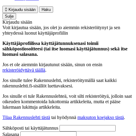
Kirjaudu sisään
Haku
Sulje
Kirjaudu sisään
Voit kirjautua sisään, jos olet jo aiemmin rekisteröitynyt ja sen
yhteydessä luonut käyttäjäprofiilin
Käyttäjäprofiilissa käyttäjätunnuksenasi toimii
sähköpostiosoitteesi (tai itse luomasi käyttäjätunnus) sekä itse
luomasi salasana.
Jos et ole aiemmin kirjautunut sisään, sinun on ensin
rekisteröidyttävä täällä
.
Jos sinulle tulee Rakennuslehti, rekisteröitymällä saat kaikki
rakennuslehti.fi-sisällöt luettavaksesi.
Jos sinulle ei tule Rakennuslehteä, voit silti rekisteröityä, jolloin saat
oikeuden kommentoida lukottomia artikkeleita, mutta et pääse
lukemaan lukittuja artikkeleita.
Tilaa Rakennuslehti tästä
tai hyödynnä
maksuton koejakso tästä
.
Sähköposti tai käyttäjätunnus
Salasana