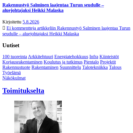
Rakennustyö Salminen laajentaa Turun seudulle –
aluejohtajaksi Heikki Malaska
Kirjoitettu
5.8.2026
Ei kommentteja
artikkeliin Rakennustyö Salminen laajentaa Turun
seudulle – aluejohtajaksi Heikki Malaska
Uutiset
100 tuoreinta
Arkkitehtuuri
Energiatehokkuus
Infra
Kiinteistöt
Korjausrakentaminen
Koulutus ja tutkimus
Pientalo
Projektit
Rakennustuote
Rakentaminen
Suunnittelu
Talotekniikka
Talous
Työelämä
Näkökulmat
Toimitukselta