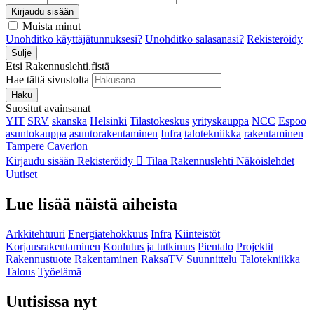
Kirjaudu sisään
Muista minut
Unohditko käyttäjätunnuksesi?
Unohditko salasanasi?
Rekisteröidy
Sulje
Etsi Rakennuslehti.fistä
Hae tältä sivustolta
Haku
Suositut avainsanat
YIT
SRV
skanska
Helsinki
Tilastokeskus
yrityskauppa
NCC
Espoo
asuntokauppa
asuntorakentaminen
Infra
talotekniikka
rakentaminen
Tampere
Caverion
Kirjaudu sisään
Rekisteröidy
Tilaa Rakennuslehti
Näköislehdet
Uutiset
Lue lisää näistä aiheista
Arkkitehtuuri
Energiatehokkuus
Infra
Kiinteistöt
Korjausrakentaminen
Koulutus ja tutkimus
Pientalo
Projektit
Rakennustuote
Rakentaminen
RaksaTV
Suunnittelu
Talotekniikka
Talous
Työelämä
Uutisissa nyt