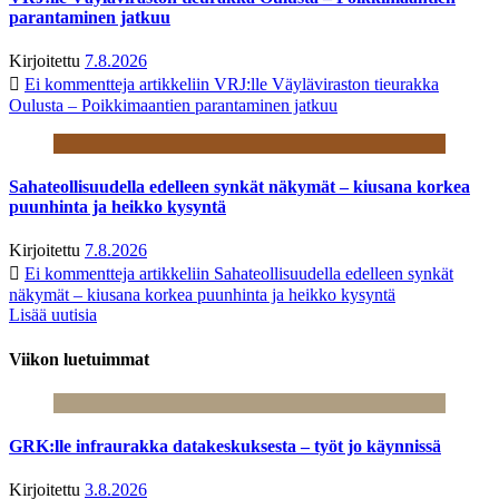
parantaminen jatkuu
Kirjoitettu
7.8.2026
Ei kommentteja
artikkeliin VRJ:lle Väyläviraston tieurakka
Oulusta – Poikkimaantien parantaminen jatkuu
Sahateollisuudella edelleen synkät näkymät – kiusana korkea
puunhinta ja heikko kysyntä
Kirjoitettu
7.8.2026
Ei kommentteja
artikkeliin Sahateollisuudella edelleen synkät
näkymät – kiusana korkea puunhinta ja heikko kysyntä
Lisää uutisia
Viikon luetuimmat
GRK:lle infraurakka datakeskuksesta – työt jo käynnissä
Kirjoitettu
3.8.2026