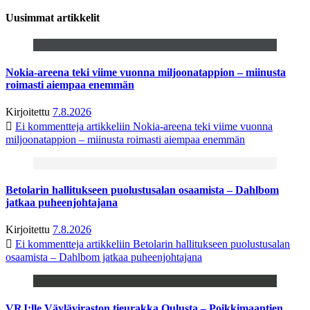
Uusimmat artikkelit
Nokia-areena teki viime vuonna miljoonatappion – miinusta
roimasti aiempaa enemmän
Kirjoitettu
7.8.2026
Ei kommentteja
artikkeliin Nokia-areena teki viime vuonna
miljoonatappion – miinusta roimasti aiempaa enemmän
Betolarin hallitukseen puolustusalan osaamista – Dahlbom
jatkaa puheenjohtajana
Kirjoitettu
7.8.2026
Ei kommentteja
artikkeliin Betolarin hallitukseen puolustusalan
osaamista – Dahlbom jatkaa puheenjohtajana
VRJ:lle Väyläviraston tieurakka Oulusta – Poikkimaantien