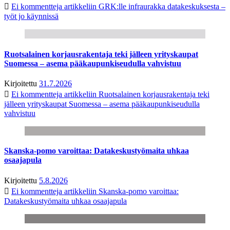
Ei kommentteja
artikkeliin GRK:lle infraurakka datakeskuksesta –
työt jo käynnissä
Ruotsalainen korjausrakentaja teki jälleen yrityskaupat
Suomessa – asema pääkaupunkiseudulla vahvistuu
Kirjoitettu
31.7.2026
Ei kommentteja
artikkeliin Ruotsalainen korjausrakentaja teki
jälleen yrityskaupat Suomessa – asema pääkaupunkiseudulla
vahvistuu
Skanska-pomo varoittaa: Datakeskustyömaita uhkaa
osaajapula
Kirjoitettu
5.8.2026
Ei kommentteja
artikkeliin Skanska-pomo varoittaa:
Datakeskustyömaita uhkaa osaajapula