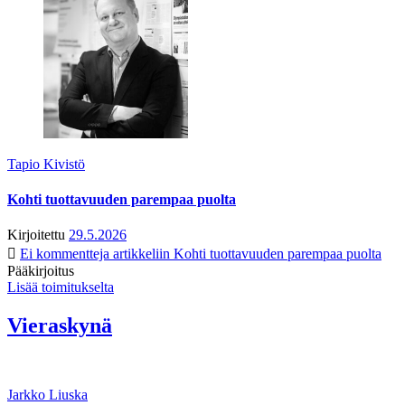
Tapio Kivistö
Kohti tuottavuuden parempaa puolta
Kirjoitettu
29.5.2026
Ei kommentteja
artikkeliin Kohti tuottavuuden parempaa puolta
Pääkirjoitus
Lisää toimitukselta
Vieraskynä
Jarkko Liuska