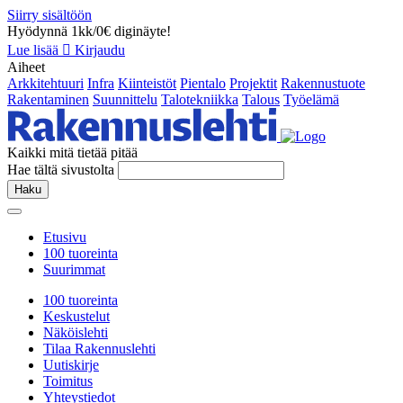
Siirry sisältöön
Hyödynnä 1kk/0€ diginäyte!
Lue lisää
Kirjaudu
Aiheet
Arkkitehtuuri
Infra
Kiinteistöt
Pientalo
Projektit
Rakennustuote
Rakentaminen
Suunnittelu
Talotekniikka
Talous
Työelämä
Kaikki mitä tietää pitää
Hae tältä sivustolta
Haku
Etusivu
100 tuoreinta
Suurimmat
100 tuoreinta
Keskustelut
Näköislehti
Tilaa Rakennuslehti
Uutiskirje
Toimitus
Yhteystiedot