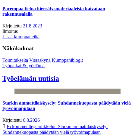
Parempaa tietoa kierrätysmateriaaleista kaivataan
rakennusalalla
Kirjoitettu
21.8.2023
Ilmoitus
Lisää kumppaneilta
Näkökulmat
Toimitukselta
Vieraskynä
Kumppaniblogit
Työpaikat & työelämä
Työelämän uutisia
Starkin ammattilaiskysely: Suhdannekuopasta päädytään vielä
työvoimapulaan
Kirjoitettu
6.8.2026
Ei kommentteja
artikkeliin Starkin ammattilaiskysely:
Suhdannekuopasta päädytään vielä työvoimapulaan