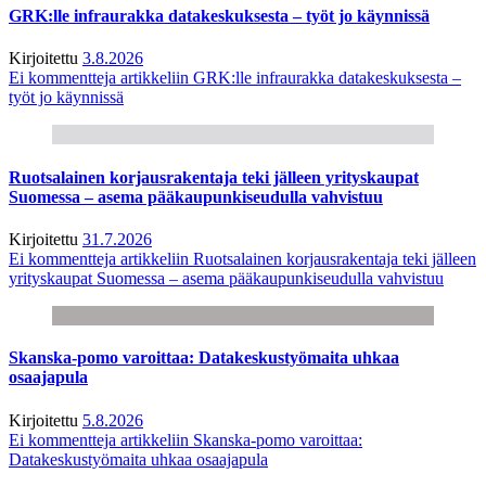
GRK:lle infraurakka datakeskuksesta – työt jo käynnissä
Kirjoitettu
3.8.2026
Ei kommentteja
artikkeliin GRK:lle infraurakka datakeskuksesta –
työt jo käynnissä
Ruotsalainen korjausrakentaja teki jälleen yrityskaupat
Suomessa – asema pääkaupunkiseudulla vahvistuu
Kirjoitettu
31.7.2026
Ei kommentteja
artikkeliin Ruotsalainen korjausrakentaja teki jälleen
yrityskaupat Suomessa – asema pääkaupunkiseudulla vahvistuu
Skanska-pomo varoittaa: Datakeskustyömaita uhkaa
osaajapula
Kirjoitettu
5.8.2026
Ei kommentteja
artikkeliin Skanska-pomo varoittaa:
Datakeskustyömaita uhkaa osaajapula