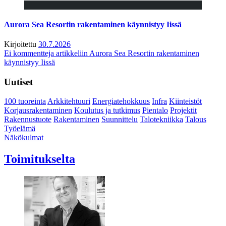
Aurora Sea Resortin rakentaminen käynnistyy Iissä
Kirjoitettu
30.7.2026
Ei kommentteja
artikkeliin Aurora Sea Resortin rakentaminen
käynnistyy Iissä
Uutiset
100 tuoreinta
Arkkitehtuuri
Energiatehokkuus
Infra
Kiinteistöt
Korjausrakentaminen
Koulutus ja tutkimus
Pientalo
Projektit
Rakennustuote
Rakentaminen
Suunnittelu
Talotekniikka
Talous
Työelämä
Näkökulmat
Toimitukselta