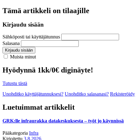
Tämä artikkeli on tilaajille
Kirjaudu sisään
Sähköposti tai käyttäjätunnus
Salasana
Kirjaudu sisään
Muista minut
Hyödynnä 1kk/0€ diginäyte!
Tutustu tästä
Unohditko käyttäjätunnuksesi?
Unohditko salasanasi?
Rekisteröidy
Luetuimmat artikkelit
GRK:lle infraurakka datakeskuksesta – työt jo käynnissä
Pääkategoria
Infra
Kirjoitettu
3.8.2026