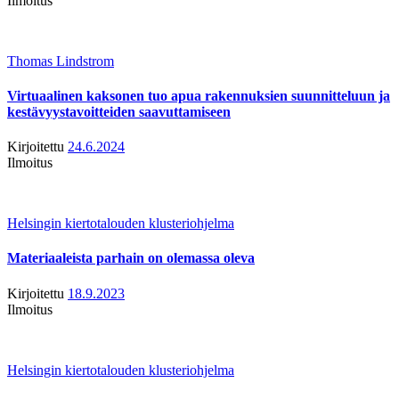
Ilmoitus
Thomas Lindstrom
Virtuaalinen kaksonen tuo apua rakennuksien suunnitteluun ja
kestävyystavoitteiden saavuttamiseen
Kirjoitettu
24.6.2024
Ilmoitus
Helsingin kiertotalouden klusteriohjelma
Materiaaleista parhain on olemassa oleva
Kirjoitettu
18.9.2023
Ilmoitus
Helsingin kiertotalouden klusteriohjelma