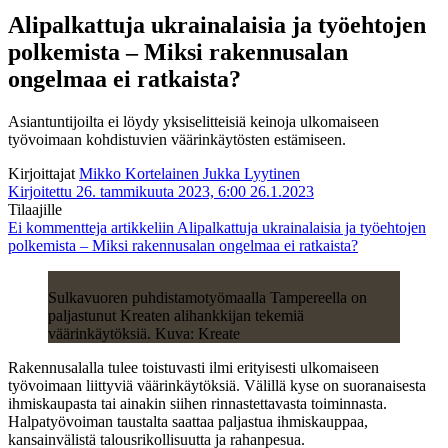
Alipalkattuja ukrainalaisia ja työehtojen
polkemista – Miksi rakennusalan
ongelmaa ei ratkaista?
Asiantuntijoilta ei löydy yksiselitteisiä keinoja ulkomaiseen
työvoimaan kohdistuvien väärinkäytösten estämiseen.
Kirjoittajat
Mikko Kortelainen
Jukka Lyytinen
Kirjoitettu 26. tammikuuta 2023, 6:00
26.1.2023
Tilaajille
Ei kommentteja
artikkeliin Alipalkattuja ukrainalaisia ja työehtojen
polkemista – Miksi rakennusalan ongelmaa ei ratkaista?
Sulkavuoren puhdistamotyömaalla Tampereella on
paljastunut Kreaten alihankkijan tekemiä
väärinkäytöksiä. Kuva: Kreate
Rakennusalalla tulee toistuvasti ilmi erityisesti ulkomaiseen
työvoimaan liittyviä väärinkäytöksiä. Välillä kyse on suoranaisesta
ihmiskaupasta tai ainakin siihen rinnastettavasta toiminnasta.
Halpatyövoiman taustalta saattaa paljastua ihmiskauppaa,
kansainvälistä talousrikollisuutta ja rahanpesua.