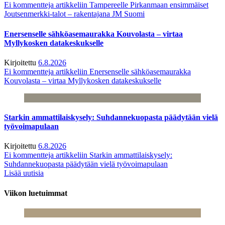
Ei kommentteja
artikkeliin Tampereelle Pirkanmaan ensimmäiset
Joutsenmerkki-talot – rakentajana JM Suomi
Enersenselle sähköasemaurakka Kouvolasta – virtaa
Myllykosken datakeskukselle
Kirjoitettu
6.8.2026
Ei kommentteja
artikkeliin Enersenselle sähköasemaurakka
Kouvolasta – virtaa Myllykosken datakeskukselle
Starkin ammattilaiskysely: Suhdannekuopasta päädytään vielä
työvoimapulaan
Kirjoitettu
6.8.2026
Ei kommentteja
artikkeliin Starkin ammattilaiskysely:
Suhdannekuopasta päädytään vielä työvoimapulaan
Lisää uutisia
Viikon luetuimmat