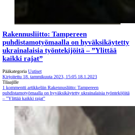
Rakennusliitto: Tampereen
puhdistamotyömaalla on hyväksikäytetty
ukrainalaisia työntekijöitä – ”Ylittää
kaikki rajat”
Pääkategoria
Uutiset
Kirjoitettu 18. tammikuuta 2023, 15:05
18.1.2023
Tilaajille
1 kommentti
artikkeliin Rakennusliitto: Tampereen
puhdistamotyömaalla on hyväksikäytetty ukrainalaisia työntekijöitä
– ”Ylittää kaikki rajat”