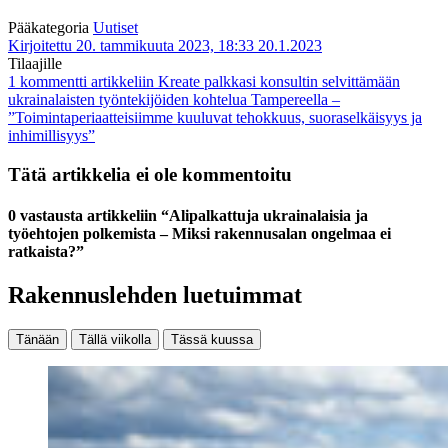
Pääkategoria
Uutiset
Kirjoitettu 20. tammikuuta 2023, 18:33
20.1.2023
Tilaajille
1 kommentti
artikkeliin Kreate palkkasi konsultin selvittämään
ukrainalaisten työntekijöiden kohtelua Tampereella –
”Toimintaperiaatteisiimme kuuluvat tehokkuus, suoraselkäisyys ja
inhimillisyys”
Tätä artikkelia ei ole kommentoitu
0 vastausta artikkeliin “Alipalkattuja ukrainalaisia ja
työehtojen polkemista – Miksi rakennusalan ongelmaa ei
ratkaista?”
Rakennuslehden luetuimmat
Tänään
Tällä viikolla
Tässä kuussa