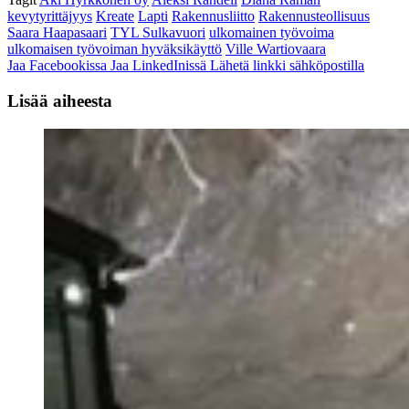
kevytyrittäjyys
Kreate
Lapti
Rakennusliitto
Rakennusteollisuus
Saara Haapasaari
TYL Sulkavuori
ulkomainen työvoima
ulkomaisen työvoiman hyväksikäyttö
Ville Wartiovaara
Jaa Facebookissa
Jaa LinkedInissä
Lähetä linkki sähköpostilla
Lisää aiheesta