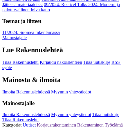
Jätteistä materiaaleiksi
09/2024: Recticel Talks 2024: Moderni ja
paloturvallinen loiva katto
Teemat ja liitteet
11/2024: Suomea rakentamassa
Mainostajalle
Lue Rakennuslehteä
Tilaa Rakennuslehti
Kirjaudu näköislehteen
Tilaa uutiskirje
RSS-
syöte
Mainosta & ilmoita
Ilmoita Rakennuslehdessä
Myynnin yhteystiedot
Mainostajalle
Ilmoita Rakennuslehdessä
Myynnin yhteystiedot
Tilaa uutiskirje
Tilaa Rakennuslehti
Kategoriat
Uutiset
Korjausrakentaminen
Rakentaminen
Työelämä