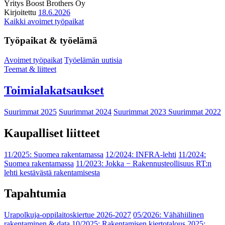
Yritys
Boost Brothers Oy
Kirjoitettu
18.6.2026
Kaikki avoimet työpaikat
Työpaikat & työelämä
Avoimet työpaikat
Työelämän uutisia
Teemat & liitteet
Toimialakatsaukset
Suurimmat 2025
Suurimmat 2024
Suurimmat 2023
Suurimmat 2022
Kaupalliset liitteet
11/2025: Suomea rakentamassa
12/2024: INFRA-lehti
11/2024:
Suomea rakentamassa
11/2023: Jokka − Rakennusteollisuus RT:n
lehti kestävästä rakentamisesta
Tapahtumia
Urapolkuja-oppilaitoskiertue 2026-2027
05/2026: Vähähiilinen
rakentaminen & data
10/2025: Rakentamisen kiertotalous 2025: