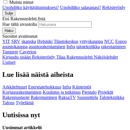
Muista minut
Unohditko käyttäjätunnuksesi?
Unohditko salasanasi?
Rekisteröidy
Sulje
Etsi Rakennuslehti.fistä
Hae tältä sivustolta
Haku
Suositut avainsanat
YIT
SRV
skanska
Helsinki
Tilastokeskus
yrityskauppa
NCC
Espoo
asuntokauppa
asuntorakentaminen
Infra
talotekniikka
rakentaminen
Tampere
Caverion
Kirjaudu sisään
Rekisteröidy
Tilaa Rakennuslehti
Näköislehdet
Uutiset
Lue lisää näistä aiheista
Arkkitehtuuri
Energiatehokkuus
Infra
Kiinteistöt
Korjausrakentaminen
Koulutus ja tutkimus
Pientalo
Projektit
Rakennustuote
Rakentaminen
RaksaTV
Suunnittelu
Talotekniikka
Talous
Työelämä
Uutisissa nyt
Uusimmat artikkelit