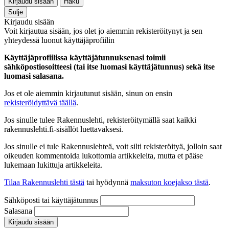
Kirjaudu sisään
Haku
Sulje
Kirjaudu sisään
Voit kirjautua sisään, jos olet jo aiemmin rekisteröitynyt ja sen
yhteydessä luonut käyttäjäprofiilin
Käyttäjäprofiilissa käyttäjätunnuksenasi toimii
sähköpostiosoitteesi (tai itse luomasi käyttäjätunnus) sekä itse
luomasi salasana.
Jos et ole aiemmin kirjautunut sisään, sinun on ensin
rekisteröidyttävä täällä
.
Jos sinulle tulee Rakennuslehti, rekisteröitymällä saat kaikki
rakennuslehti.fi-sisällöt luettavaksesi.
Jos sinulle ei tule Rakennuslehteä, voit silti rekisteröityä, jolloin saat
oikeuden kommentoida lukottomia artikkeleita, mutta et pääse
lukemaan lukittuja artikkeleita.
Tilaa Rakennuslehti tästä
tai hyödynnä
maksuton koejakso tästä
.
Sähköposti tai käyttäjätunnus
Salasana
Kirjaudu sisään