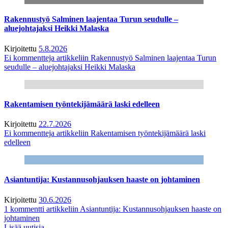
Rakennustyö Salminen laajentaa Turun seudulle –
aluejohtajaksi Heikki Malaska
Kirjoitettu
5.8.2026
Ei kommentteja
artikkeliin Rakennustyö Salminen laajentaa Turun
seudulle – aluejohtajaksi Heikki Malaska
Rakentamisen työntekijämäärä laski edelleen
Kirjoitettu
22.7.2026
Ei kommentteja
artikkeliin Rakentamisen työntekijämäärä laski
edelleen
Asiantuntija: Kustannusohjauksen haaste on johtaminen
Kirjoitettu
30.6.2026
1 kommentti
artikkeliin Asiantuntija: Kustannusohjauksen haaste on
johtaminen
Lisää uutisia