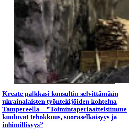
Kreate palkkasi konsultin selvittämään
ukrainalaisten työntekijöiden kohtelua
Tampereella – ”Toimintaperiaatteisiimme
kuuluvat tehokkuus, suoraselkäisyys ja
inhimillisyys”