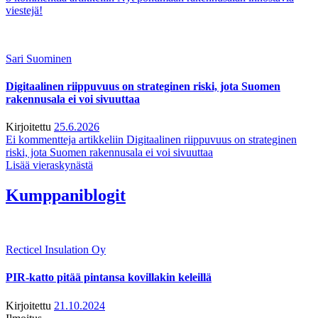
viestejä!
Sari Suominen
Digitaalinen riippuvuus on strateginen riski, jota Suomen
rakennusala ei voi sivuuttaa
Kirjoitettu
25.6.2026
Ei kommentteja
artikkeliin Digitaalinen riippuvuus on strateginen
riski, jota Suomen rakennusala ei voi sivuuttaa
Lisää vieraskynästä
Kumppaniblogit
Recticel Insulation Oy
PIR-katto pitää pintansa kovillakin keleillä
Kirjoitettu
21.10.2024