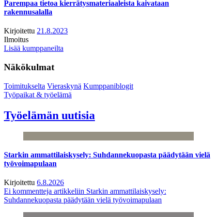
Parempaa tietoa kierrätysmateriaaleista kaivataan
rakennusalalla
Kirjoitettu
21.8.2023
Ilmoitus
Lisää kumppaneilta
Näkökulmat
Toimitukselta
Vieraskynä
Kumppaniblogit
Työpaikat & työelämä
Työelämän uutisia
Starkin ammattilaiskysely: Suhdannekuopasta päädytään vielä
työvoimapulaan
Kirjoitettu
6.8.2026
Ei kommentteja
artikkeliin Starkin ammattilaiskysely:
Suhdannekuopasta päädytään vielä työvoimapulaan