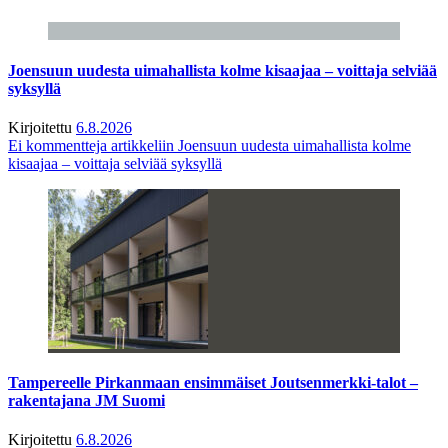
Joensuun uudesta uimahallista kolme kisaajaa – voittaja selviää
syksyllä
Kirjoitettu
6.8.2026
Ei kommentteja
artikkeliin Joensuun uudesta uimahallista kolme
kisaajaa – voittaja selviää syksyllä
Tampereelle Pirkanmaan ensimmäiset Joutsenmerkki-talot –
rakentajana JM Suomi
Kirjoitettu
6.8.2026