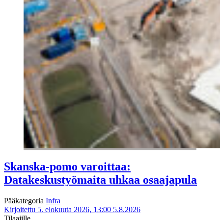
Skanska-pomo varoittaa:
Datakeskustyömaita uhkaa osaajapula
Pääkategoria
Infra
Kirjoitettu 5. elokuuta 2026, 13:00
5.8.2026
Tilaajille