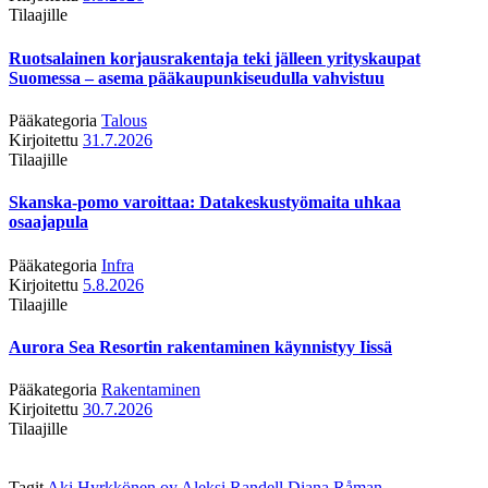
Tilaajille
Ruotsalainen korjausrakentaja teki jälleen yrityskaupat
Suomessa – asema pääkaupunkiseudulla vahvistuu
Pääkategoria
Talous
Kirjoitettu
31.7.2026
Tilaajille
Skanska-pomo varoittaa: Datakeskustyömaita uhkaa
osaajapula
Pääkategoria
Infra
Kirjoitettu
5.8.2026
Tilaajille
Aurora Sea Resortin rakentaminen käynnistyy Iissä
Pääkategoria
Rakentaminen
Kirjoitettu
30.7.2026
Tilaajille
Tagit
Aki Hyrkkönen oy
Aleksi Randell
Diana Råman