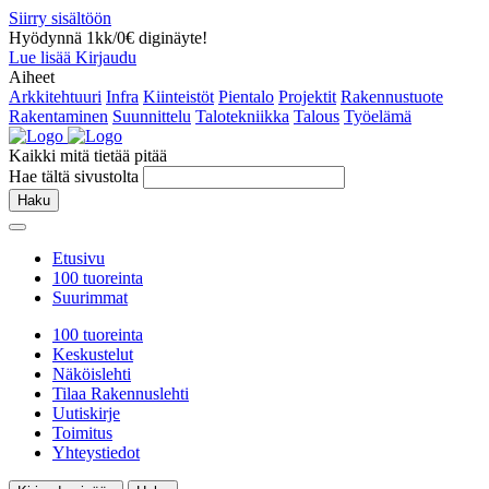
Siirry sisältöön
Hyödynnä 1kk/0€ diginäyte!
Lue lisää
Kirjaudu
Aiheet
Arkkitehtuuri
Infra
Kiinteistöt
Pientalo
Projektit
Rakennustuote
Rakentaminen
Suunnittelu
Talotekniikka
Talous
Työelämä
Kaikki mitä tietää pitää
Hae tältä sivustolta
Haku
Etusivu
100 tuoreinta
Suurimmat
100 tuoreinta
Keskustelut
Näköislehti
Tilaa Rakennuslehti
Uutiskirje
Toimitus
Yhteystiedot