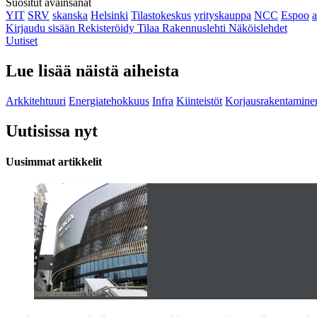
Suositut avainsanat
YIT
SRV
skanska
Helsinki
Tilastokeskus
yrityskauppa
NCC
Espoo
Kirjaudu sisään
Rekisteröidy
Tilaa Rakennuslehti
Näköislehdet
Uutiset
Lue lisää näistä aiheista
Arkkitehtuuri
Energiatehokkuus
Infra
Kiinteistöt
Korjausrakentamine
Uutisissa nyt
Uusimmat artikkelit