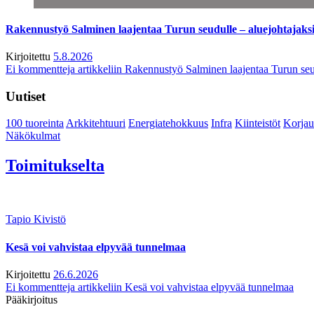
Rakennustyö Salminen laajentaa Turun seudulle – aluejohtajaks
Kirjoitettu
5.8.2026
Ei kommentteja
artikkeliin Rakennustyö Salminen laajentaa Turun seu
Uutiset
100 tuoreinta
Arkkitehtuuri
Energiatehokkuus
Infra
Kiinteistöt
Korjau
Näkökulmat
Toimitukselta
Tapio Kivistö
Kesä voi vahvistaa elpyvää tunnelmaa
Kirjoitettu
26.6.2026
Ei kommentteja
artikkeliin Kesä voi vahvistaa elpyvää tunnelmaa
Pääkirjoitus