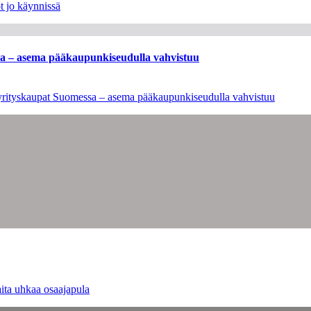
t jo käynnissä
ssa – asema pääkaupunkiseudulla vahvistuu
en yrityskaupat Suomessa – asema pääkaupunkiseudulla vahvistuu
ita uhkaa osaajapula