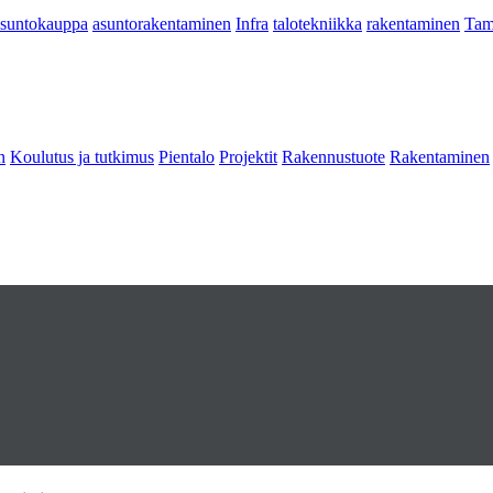
asuntokauppa
asuntorakentaminen
Infra
talotekniikka
rakentaminen
Tam
n
Koulutus ja tutkimus
Pientalo
Projektit
Rakennustuote
Rakentaminen