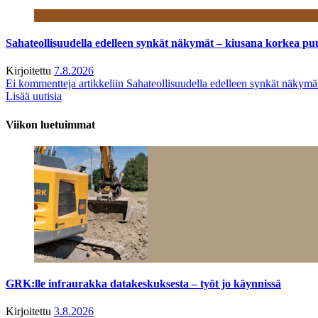
Sahateollisuudella edelleen synkät näkymät – kiusana korkea pu
Kirjoitettu
7.8.2026
Ei kommentteja
artikkeliin Sahateollisuudella edelleen synkät näkym
Lisää uutisia
Viikon luetuimmat
GRK:lle infraurakka datakeskuksesta – työt jo käynnissä
Kirjoitettu
3.8.2026