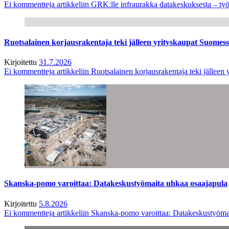
Ei kommentteja
artikkeliin GRK:lle infraurakka datakeskuksesta – työ
Ruotsalainen korjausrakentaja teki jälleen yrityskaupat Suome
Kirjoitettu
31.7.2026
Ei kommentteja
artikkeliin Ruotsalainen korjausrakentaja teki jälle
Skanska-pomo varoittaa: Datakeskustyömaita uhkaa osaajapula
Kirjoitettu
5.8.2026
Ei kommentteja
artikkeliin Skanska-pomo varoittaa: Datakeskustyöma