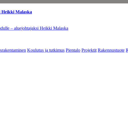
i Heikki Malaska
dulle – aluejohtajaksi Heikki Malaska
srakentaminen
Koulutus ja tutkimus
Pientalo
Projektit
Rakennustuote
R