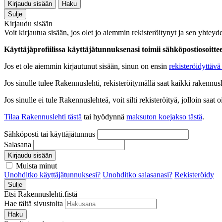
Kirjaudu sisään
Haku
Sulje
Kirjaudu sisään
Voit kirjautua sisään, jos olet jo aiemmin rekisteröitynyt ja sen yhteyde
Käyttäjäprofiilissa käyttäjätunnuksenasi toimii sähköpostiosoittees
Jos et ole aiemmin kirjautunut sisään, sinun on ensin
rekisteröidyttävä 
Jos sinulle tulee Rakennuslehti, rekisteröitymällä saat kaikki rakennusle
Jos sinulle ei tule Rakennuslehteä, voit silti rekisteröityä, jolloin sa
Tilaa Rakennuslehti tästä
tai hyödynnä
maksuton koejakso tästä
.
Sähköposti tai käyttäjätunnus
Salasana
Kirjaudu sisään
Muista minut
Unohditko käyttäjätunnuksesi?
Unohditko salasanasi?
Rekisteröidy
Sulje
Etsi Rakennuslehti.fistä
Hae tältä sivustolta
Haku