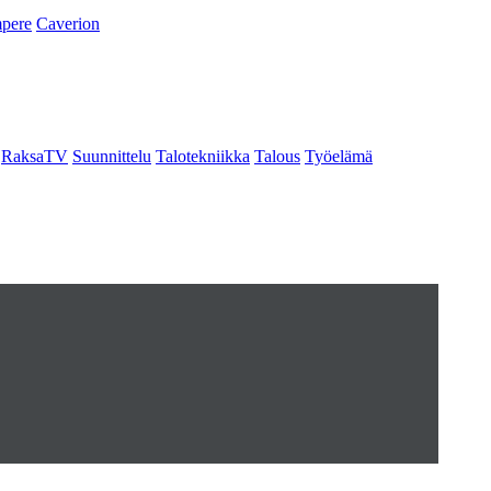
pere
Caverion
RaksaTV
Suunnittelu
Talotekniikka
Talous
Työelämä