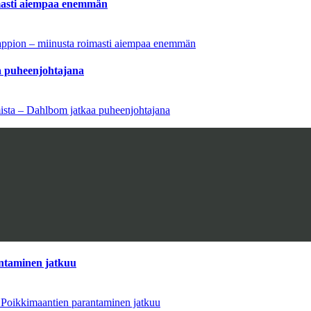
imasti aiempaa enemmän
tappion – miinusta roimasti aiempaa enemmän
aa puheenjohtajana
amista – Dahlbom jatkaa puheenjohtajana
antaminen jatkuu
– Poikkimaantien parantaminen jatkuu