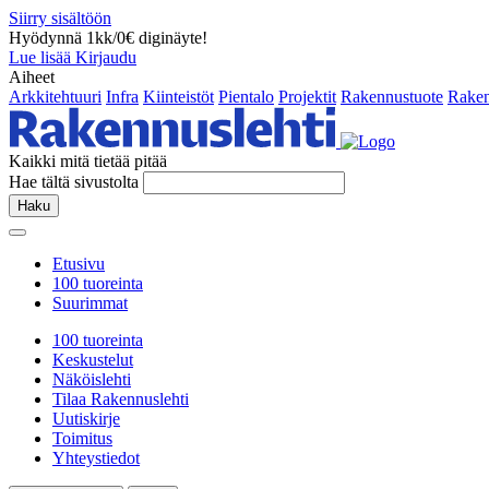
Siirry sisältöön
Hyödynnä 1kk/0€ diginäyte!
Lue lisää
Kirjaudu
Aiheet
Arkkitehtuuri
Infra
Kiinteistöt
Pientalo
Projektit
Rakennustuote
Raken
Kaikki mitä tietää pitää
Hae tältä sivustolta
Haku
Etusivu
100 tuoreinta
Suurimmat
100 tuoreinta
Keskustelut
Näköislehti
Tilaa Rakennuslehti
Uutiskirje
Toimitus
Yhteystiedot