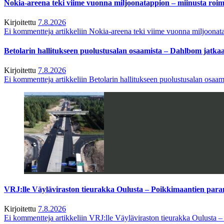
Nokia-areena teki viime vuonna miljoonatappion – miinusta ro
Kirjoitettu
7.8.2026
Ei kommentteja
artikkeliin Nokia-areena teki viime vuonna miljoona
Betolarin hallitukseen puolustusalan osaamista – Dahlbom jatk
Kirjoitettu
7.8.2026
Ei kommentteja
artikkeliin Betolarin hallitukseen puolustusalan osa
VRJ:lle Väyläviraston tieurakka Oulusta – Poikkimaantien par
Kirjoitettu
7.8.2026
Ei kommentteja
artikkeliin VRJ:lle Väyläviraston tieurakka Oulusta 