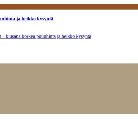
unhinta ja heikko kysyntä
ät – kiusana korkea puunhinta ja heikko kysyntä