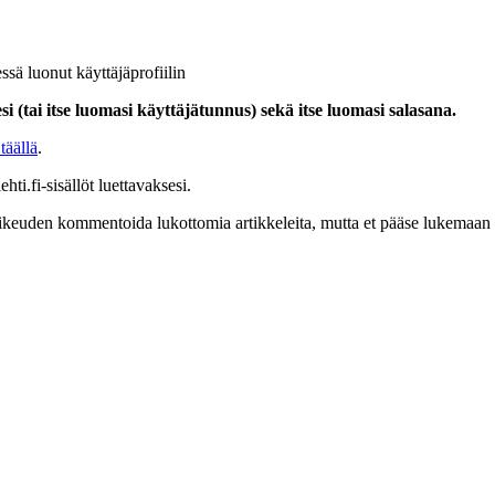
ssä luonut käyttäjäprofiilin
i (tai itse luomasi käyttäjätunnus) sekä itse luomasi salasana.
täällä
.
hti.fi-sisällöt luettavaksesi.
at oikeuden kommentoida lukottomia artikkeleita, mutta et pääse lukemaan l