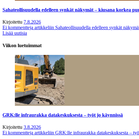
Sahateollisuudella edelleen synkät näkymät – kiusana korkea pu
Kirjoitettu
7.8.2026
Ei kommentteja
artikkeliin Sahateollisuudella edelleen synkät näkym
Lisää uutisia
Viikon luetuimmat
GRK:lle infraurakka datakeskuksesta – työt jo käynnissä
Kirjoitettu
3.8.2026
Ei kommentteja
artikkeliin GRK:lle infraurakka datakeskuksesta – työ