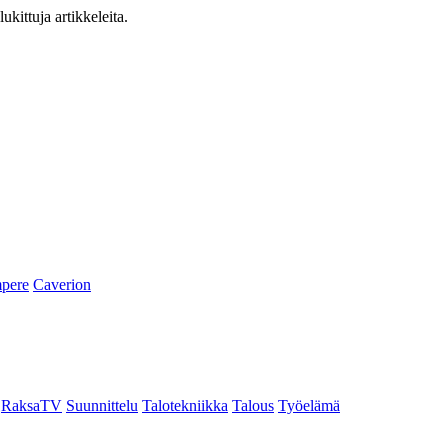
ukittuja artikkeleita.
pere
Caverion
RaksaTV
Suunnittelu
Talotekniikka
Talous
Työelämä