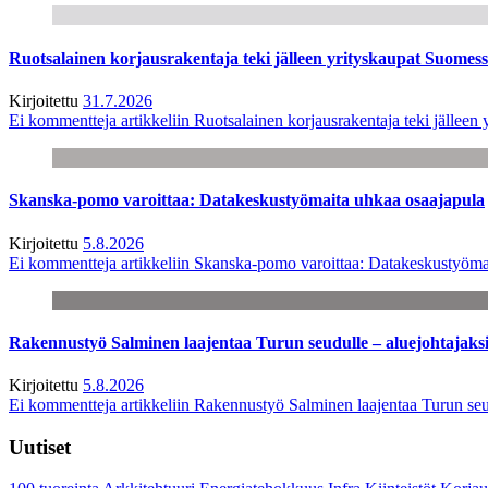
Ruotsalainen korjausrakentaja teki jälleen yrityskaupat Suome
Kirjoitettu
31.7.2026
Ei kommentteja
artikkeliin Ruotsalainen korjausrakentaja teki jälle
Skanska-pomo varoittaa: Datakeskustyömaita uhkaa osaajapula
Kirjoitettu
5.8.2026
Ei kommentteja
artikkeliin Skanska-pomo varoittaa: Datakeskustyöma
Rakennustyö Salminen laajentaa Turun seudulle – aluejohtajaks
Kirjoitettu
5.8.2026
Ei kommentteja
artikkeliin Rakennustyö Salminen laajentaa Turun seu
Uutiset