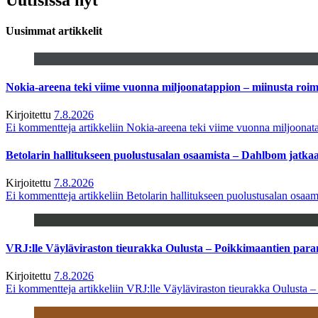
Uusimmat artikkelit
Nokia-areena teki viime vuonna miljoonatappion – miinusta ro
Kirjoitettu
7.8.2026
Ei kommentteja
artikkeliin Nokia-areena teki viime vuonna miljoona
Betolarin hallitukseen puolustusalan osaamista – Dahlbom jatk
Kirjoitettu
7.8.2026
Ei kommentteja
artikkeliin Betolarin hallitukseen puolustusalan osa
VRJ:lle Väyläviraston tieurakka Oulusta – Poikkimaantien par
Kirjoitettu
7.8.2026
Ei kommentteja
artikkeliin VRJ:lle Väyläviraston tieurakka Oulusta 