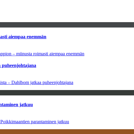
imasti aiempaa enemmän
tappion – miinusta roimasti aiempaa enemmän
aa puheenjohtajana
amista – Dahlbom jatkaa puheenjohtajana
antaminen jatkuu
– Poikkimaantien parantaminen jatkuu