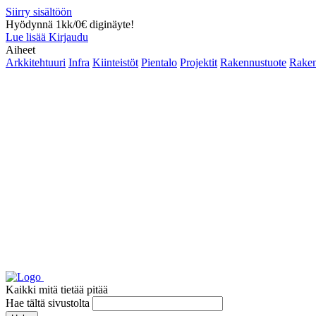
Siirry sisältöön
Hyödynnä 1kk/0€ diginäyte!
Lue lisää
Kirjaudu
Aiheet
Arkkitehtuuri
Infra
Kiinteistöt
Pientalo
Projektit
Rakennustuote
Raken
Kaikki mitä tietää pitää
Hae tältä sivustolta