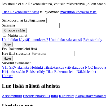
Jos sinulle ei tule Rakennuslehteä, voit silti rekisteröityä, jolloin sa
Tilaa Rakennuslehti tästä
tai hyödynnä
maksuton koejakso tästä
.
Sähköposti tai käyttäjätunnus
Salasana
Kirjaudu sisään
Muista minut
Unohditko käyttäjätunnuksesi?
Unohditko salasanasi?
Rekisteröidy
Sulje
Etsi Rakennuslehti.fistä
Hae tältä sivustolta
Haku
Suositut avainsanat
YIT
SRV
skanska
Helsinki
Tilastokeskus
yrityskauppa
NCC
Espoo
Kirjaudu sisään
Rekisteröidy
Tilaa Rakennuslehti
Näköislehdet
Uutiset
Lue lisää näistä aiheista
Arkkitehtuuri
Energiatehokkuus
Infra
Kiinteistöt
Korjausrakentamine
Uutisissa nyt