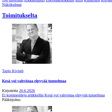
100 tuoreinta
Arkkitehtuuri
Energiatehokkuus
Infra
Kiinteistöt
Korjau
Näkökulmat
Toimitukselta
Tapio Kivistö
Kesä voi vahvistaa elpyvää tunnelmaa
Kirjoitettu
26.6.2026
Ei kommentteja
artikkeliin Kesä voi vahvistaa elpyvää tunnelmaa
Pääkirjoitus