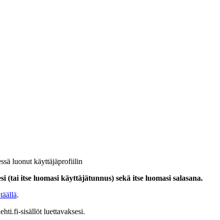
ssä luonut käyttäjäprofiilin
i (tai itse luomasi käyttäjätunnus) sekä itse luomasi salasana.
täällä
.
hti.fi-sisällöt luettavaksesi.