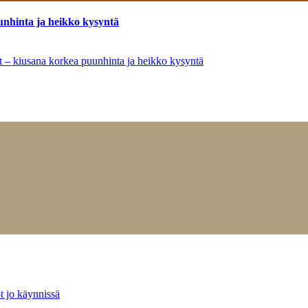
unhinta ja heikko kysyntä
ät – kiusana korkea puunhinta ja heikko kysyntä
t jo käynnissä