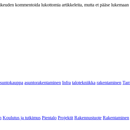
at oikeuden kommentoida lukottomia artikkeleita, mutta et pääse lukemaan l
asuntokauppa
asuntorakentaminen
Infra
talotekniikka
rakentaminen
Tam
n
Koulutus ja tutkimus
Pientalo
Projektit
Rakennustuote
Rakentaminen