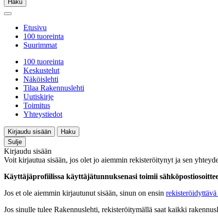
Haku
Etusivu
100 tuoreinta
Suurimmat
100 tuoreinta
Keskustelut
Näköislehti
Tilaa Rakennuslehti
Uutiskirje
Toimitus
Yhteystiedot
Kirjaudu sisään
Haku
Sulje
Kirjaudu sisään
Voit kirjautua sisään, jos olet jo aiemmin rekisteröitynyt ja sen yhteyde
Käyttäjäprofiilissa käyttäjätunnuksenasi toimii sähköpostiosoittees
Jos et ole aiemmin kirjautunut sisään, sinun on ensin
rekisteröidyttävä 
Jos sinulle tulee Rakennuslehti, rekisteröitymällä saat kaikki rakennusle