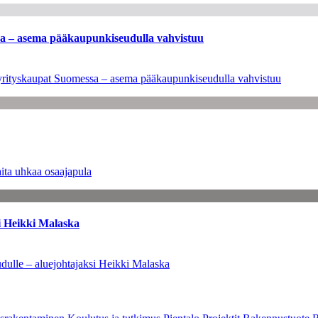
ssa – asema pääkaupunkiseudulla vahvistuu
en yrityskaupat Suomessa – asema pääkaupunkiseudulla vahvistuu
ita uhkaa osaajapula
i Heikki Malaska
dulle – aluejohtajaksi Heikki Malaska