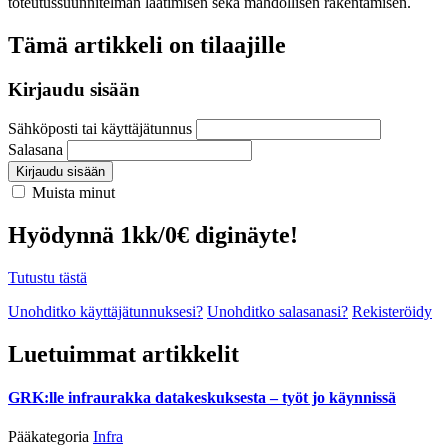
toteutussuunnitelman laatimisen sekä mahdollisen rakentamisen.
Tämä artikkeli on tilaajille
Kirjaudu sisään
Sähköposti tai käyttäjätunnus
Salasana
Kirjaudu sisään
Muista minut
Hyödynnä 1kk/0€ diginäyte!
Tutustu tästä
Unohditko käyttäjätunnuksesi?
Unohditko salasanasi?
Rekisteröidy
Luetuimmat artikkelit
GRK:lle infraurakka datakeskuksesta – työt jo käynnissä
Pääkategoria
Infra