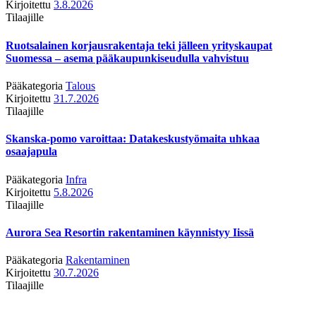
Kirjoitettu
3.8.2026
Tilaajille
Ruotsalainen korjausrakentaja teki jälleen yrityskaupat
Suomessa – asema pääkaupunkiseudulla vahvistuu
Pääkategoria
Talous
Kirjoitettu
31.7.2026
Tilaajille
Skanska-pomo varoittaa: Datakeskustyömaita uhkaa
osaajapula
Pääkategoria
Infra
Kirjoitettu
5.8.2026
Tilaajille
Aurora Sea Resortin rakentaminen käynnistyy Iissä
Pääkategoria
Rakentaminen
Kirjoitettu
30.7.2026
Tilaajille