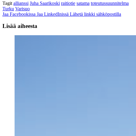
Tagit
allianssi
Juha Saarikoski
raitiotie
satama
toteutussuunnitelma
Turku
Varisuo
Jaa Facebookissa
Jaa LinkedInissä
Lähetä linkki sähköpostilla
Lisää aiheesta