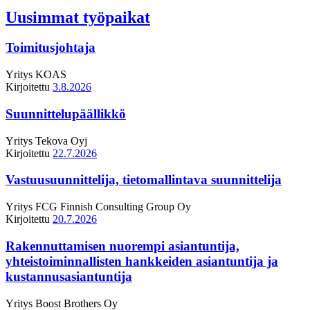
Uusimmat työpaikat
Toimitusjohtaja
Yritys
KOAS
Kirjoitettu
3.8.2026
Suunnittelupäällikkö
Yritys
Tekova Oyj
Kirjoitettu
22.7.2026
Vastuusuunnittelija, tietomallintava suunnittelija
Yritys
FCG Finnish Consulting Group Oy
Kirjoitettu
20.7.2026
Rakennuttamisen nuorempi asiantuntija,
yhteistoiminnallisten hankkeiden asiantuntija ja
kustannusasiantuntija
Yritys
Boost Brothers Oy