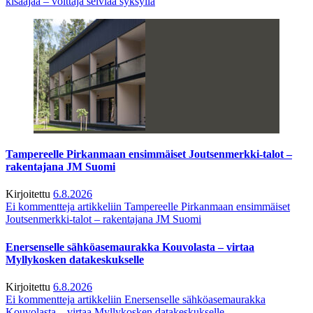
kisaajaa – voittaja selviää syksyllä
Tampereelle Pirkanmaan ensimmäiset Joutsenmerkki-talot –
rakentajana JM Suomi
Kirjoitettu
6.8.2026
Ei kommentteja
artikkeliin Tampereelle Pirkanmaan ensimmäiset
Joutsenmerkki-talot – rakentajana JM Suomi
Enersenselle sähköasemaurakka Kouvolasta – virtaa
Myllykosken datakeskukselle
Kirjoitettu
6.8.2026
Ei kommentteja
artikkeliin Enersenselle sähköasemaurakka
Kouvolasta – virtaa Myllykosken datakeskukselle