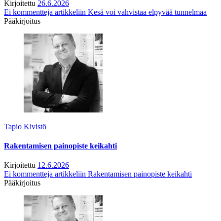
Kirjoitettu
26.6.2026
Ei kommentteja
artikkeliin Kesä voi vahvistaa elpyvää tunnelmaa
Pääkirjoitus
Tapio Kivistö
Rakentamisen painopiste keikahti
Kirjoitettu
12.6.2026
Ei kommentteja
artikkeliin Rakentamisen painopiste keikahti
Pääkirjoitus