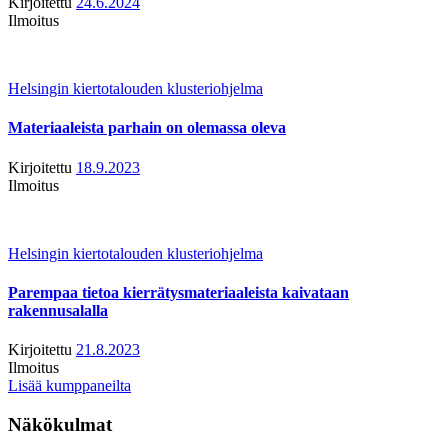
Kirjoitettu
24.6.2024
Ilmoitus
Helsingin kiertotalouden klusteriohjelma
Materiaaleista parhain on olemassa oleva
Kirjoitettu
18.9.2023
Ilmoitus
Helsingin kiertotalouden klusteriohjelma
Parempaa tietoa kierrätysmateriaaleista kaivataan
rakennusalalla
Kirjoitettu
21.8.2023
Ilmoitus
Lisää kumppaneilta
Näkökulmat