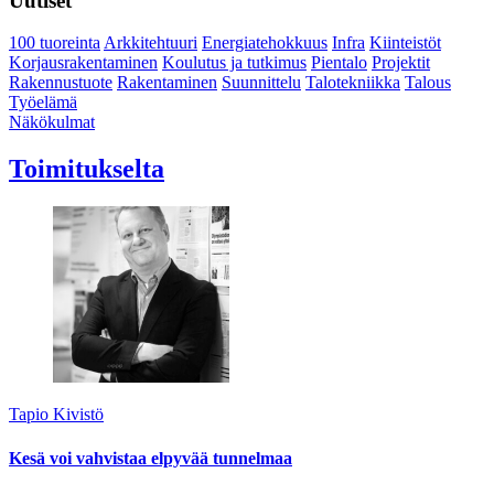
Uutiset
100 tuoreinta
Arkkitehtuuri
Energiatehokkuus
Infra
Kiinteistöt
Korjausrakentaminen
Koulutus ja tutkimus
Pientalo
Projektit
Rakennustuote
Rakentaminen
Suunnittelu
Talotekniikka
Talous
Työelämä
Näkökulmat
Toimitukselta
Tapio Kivistö
Kesä voi vahvistaa elpyvää tunnelmaa