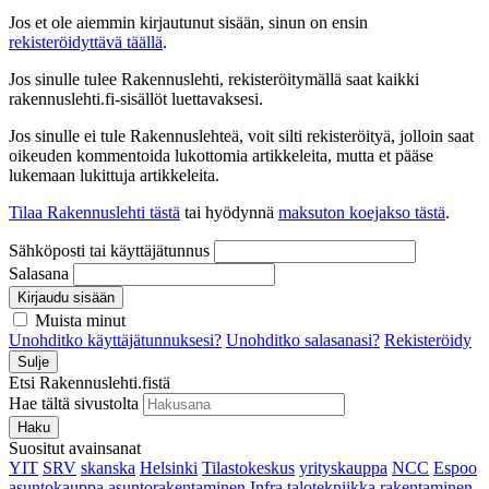
Jos et ole aiemmin kirjautunut sisään, sinun on ensin
rekisteröidyttävä täällä
.
Jos sinulle tulee Rakennuslehti, rekisteröitymällä saat kaikki
rakennuslehti.fi-sisällöt luettavaksesi.
Jos sinulle ei tule Rakennuslehteä, voit silti rekisteröityä, jolloin saat
oikeuden kommentoida lukottomia artikkeleita, mutta et pääse
lukemaan lukittuja artikkeleita.
Tilaa Rakennuslehti tästä
tai hyödynnä
maksuton koejakso tästä
.
Sähköposti tai käyttäjätunnus
Salasana
Kirjaudu sisään
Muista minut
Unohditko käyttäjätunnuksesi?
Unohditko salasanasi?
Rekisteröidy
Sulje
Etsi Rakennuslehti.fistä
Hae tältä sivustolta
Haku
Suositut avainsanat
YIT
SRV
skanska
Helsinki
Tilastokeskus
yrityskauppa
NCC
Espoo
asuntokauppa
asuntorakentaminen
Infra
talotekniikka
rakentaminen