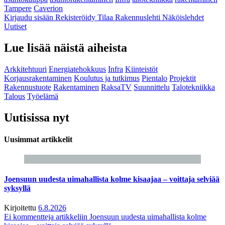
Tampere
Caverion
Kirjaudu sisään
Rekisteröidy
Tilaa Rakennuslehti
Näköislehdet
Uutiset
Lue lisää näistä aiheista
Arkkitehtuuri
Energiatehokkuus
Infra
Kiinteistöt
Korjausrakentaminen
Koulutus ja tutkimus
Pientalo
Projektit
Rakennustuote
Rakentaminen
RaksaTV
Suunnittelu
Talotekniikka
Talous
Työelämä
Uutisissa nyt
Uusimmat artikkelit
Joensuun uudesta uimahallista kolme kisaajaa – voittaja selviää
syksyllä
Kirjoitettu
6.8.2026
Ei kommentteja
artikkeliin Joensuun uudesta uimahallista kolme