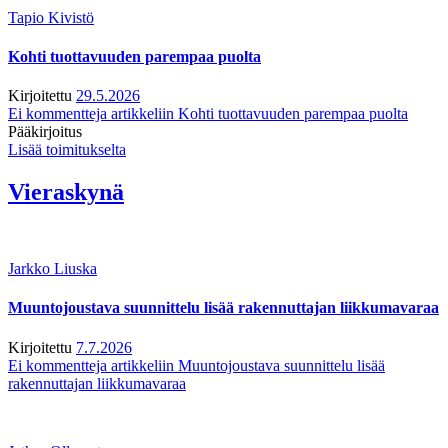
Tapio Kivistö
Kohti tuottavuuden parempaa puolta
Kirjoitettu
29.5.2026
Ei kommentteja
artikkeliin Kohti tuottavuuden parempaa puolta
Pääkirjoitus
Lisää toimitukselta
Vieraskynä
Jarkko Liuska
Muuntojoustava suunnittelu lisää rakennuttajan liikkumavaraa
Kirjoitettu
7.7.2026
Ei kommentteja
artikkeliin Muuntojoustava suunnittelu lisää
rakennuttajan liikkumavaraa