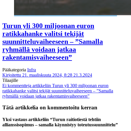
Turun yli 300 miljoonan euron
ratikkahanke valitsi tekijät
suunnitteluvaiheeseen – ”Samalla
ryhmällä voidaan jatkaa
rakentamisvaiheeseen”
Pääkategoria
Infra
Kirjoitettu 21. maaliskuuta 2024, 8:28
21.3.2024
Tilaajille
Ei kommentteja
artikkeliin Turun yli 300 miljoonan euron
ratikkahanke valitsi tekijät suunnitteluvaiheeseen – ”Samalla
ryhmällä voidaan jatkaa rakentamisvaiheeseen”
Tätä artikkelia on kommentoitu kerran
Yksi vastaus artikkeliin “Turun raitiotiestä tehtiin
allianssisopimus – samalla käynnistyy toteutussuunnittelu”