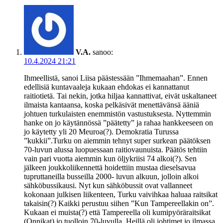
V.A.
sanoo:
10.4.2024 21:21
Ihmeellistä, sanoi Liisa päästessään ”Ihmemaahan”. Ennen
edellisiä kuntavaaleja kukaan ehdokas ei kannattanut
raitiotietä. Tai nekin, jotka hiljaa kannattivat, eivät uskaltaneet
ilmaista kantaansa, koska pelkäsivät menettävänsä ääniä
johtuen turkulaisten enemmistön vastustuksesta. Nyttemmin
hanke on jo käytännössä ”päätetty” ja rahaa hankkeeseen on
jo käytetty yli 20 Meuroa(?). Demokratia Turussa
”kukkii”.Turku on aiemmin tehnyt super surkean päätöksen
70-luvun alussa luopuessaan raitiovaunuista. Päätös tehtiin
vain pari vuotta aiemmin kun öljykriisi 74 alkoi(?). Sen
jälkeen joukkoliikennettä hoidettiin mustaa dieselsavua
tupruttaneilla busseilla 2000- luvun alkuun, jolloin alkoi
sähköbussikausi. Nyt kun sähköbussit ovat vallanneet
kokonaan julkisen liikenteen, Turku vaivihkaa haluaa raitsikat
takaisin(?) Kaikki perustuu siihen ”Kun Tampereellakin on”.
Kukaan ei muista(?) että Tampereella oli kumipyöräraitsikat
(Onnikat) jo tuolloin 70-luvulla. Heillä oli johtimet jo ilmassa.