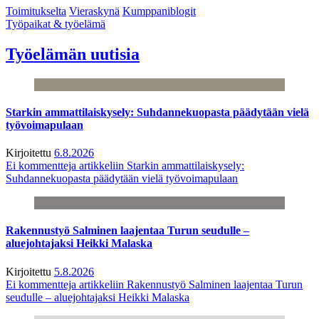
Toimitukselta
Vieraskynä
Kumppaniblogit
Työpaikat & työelämä
Työelämän uutisia
Starkin ammattilaiskysely: Suhdannekuopasta päädytään vielä
työvoimapulaan
Kirjoitettu
6.8.2026
Ei kommentteja
artikkeliin Starkin ammattilaiskysely:
Suhdannekuopasta päädytään vielä työvoimapulaan
Rakennustyö Salminen laajentaa Turun seudulle –
aluejohtajaksi Heikki Malaska
Kirjoitettu
5.8.2026
Ei kommentteja
artikkeliin Rakennustyö Salminen laajentaa Turun
seudulle – aluejohtajaksi Heikki Malaska