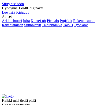
Siirry sisältöön
Hyödynnä 1kk/0€ diginäyte!
Lue lisää
Kirjaudu
Aiheet
Arkkitehtuuri
Infra
Kiinteistöt
Pientalo
Projektit
Rakennustuote
Rakentaminen
Suunnittelu
Talotekniikka
Talous
Työelämä
Kaikki mitä tietää pitää
Hae tältä sivustolta