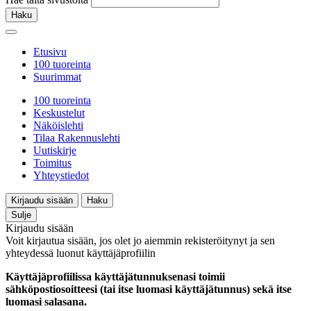
Haku
Etusivu
100 tuoreinta
Suurimmat
100 tuoreinta
Keskustelut
Näköislehti
Tilaa Rakennuslehti
Uutiskirje
Toimitus
Yhteystiedot
Kirjaudu sisään
Haku
Sulje
Kirjaudu sisään
Voit kirjautua sisään, jos olet jo aiemmin rekisteröitynyt ja sen
yhteydessä luonut käyttäjäprofiilin
Käyttäjäprofiilissa käyttäjätunnuksenasi toimii
sähköpostiosoitteesi (tai itse luomasi käyttäjätunnus) sekä itse
luomasi salasana.