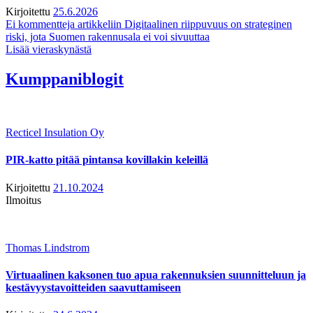
Kirjoitettu
25.6.2026
Ei kommentteja
artikkeliin Digitaalinen riippuvuus on strateginen
riski, jota Suomen rakennusala ei voi sivuuttaa
Lisää vieraskynästä
Kumppaniblogit
Recticel Insulation Oy
PIR-katto pitää pintansa kovillakin keleillä
Kirjoitettu
21.10.2024
Ilmoitus
Thomas Lindstrom
Virtuaalinen kaksonen tuo apua rakennuksien suunnitteluun ja
kestävyystavoitteiden saavuttamiseen