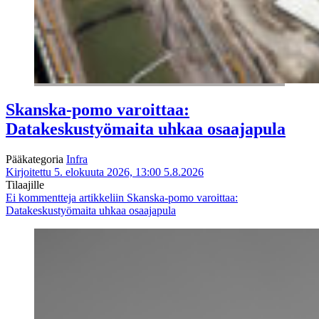
Skanska-pomo varoittaa:
Datakeskustyömaita uhkaa osaajapula
Pääkategoria
Infra
Kirjoitettu 5. elokuuta 2026, 13:00
5.8.2026
Tilaajille
Ei kommentteja
artikkeliin Skanska-pomo varoittaa:
Datakeskustyömaita uhkaa osaajapula