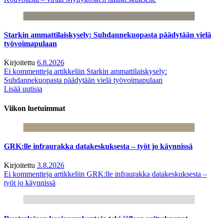
Starkin ammattilaiskysely: Suhdannekuopasta päädytään vielä
työvoimapulaan
Kirjoitettu
6.8.2026
Ei kommentteja
artikkeliin Starkin ammattilaiskysely:
Suhdannekuopasta päädytään vielä työvoimapulaan
Lisää uutisia
Viikon luetuimmat
GRK:lle infraurakka datakeskuksesta – työt jo käynnissä
Kirjoitettu
3.8.2026
Ei kommentteja
artikkeliin GRK:lle infraurakka datakeskuksesta –
työt jo käynnissä