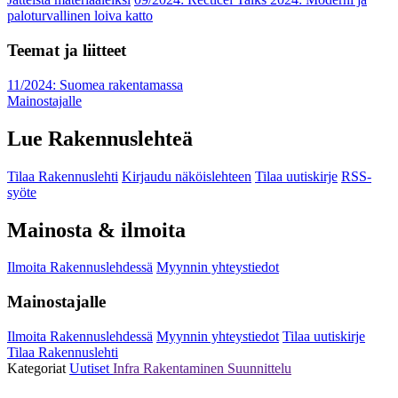
paloturvallinen loiva katto
Teemat ja liitteet
11/2024: Suomea rakentamassa
Mainostajalle
Lue Rakennuslehteä
Tilaa Rakennuslehti
Kirjaudu näköislehteen
Tilaa uutiskirje
RSS-
syöte
Mainosta & ilmoita
Ilmoita Rakennuslehdessä
Myynnin yhteystiedot
Mainostajalle
Ilmoita Rakennuslehdessä
Myynnin yhteystiedot
Tilaa uutiskirje
Tilaa Rakennuslehti
Kategoriat
Uutiset
Infra
Rakentaminen
Suunnittelu