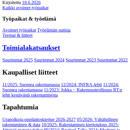
Kirjoitettu
18.6.2026
Kaikki avoimet työpaikat
Työpaikat & työelämä
Avoimet työpaikat
Työelämän uutisia
Teemat & liitteet
Toimialakatsaukset
Suurimmat 2025
Suurimmat 2024
Suurimmat 2023
Suurimmat 2022
Kaupalliset liitteet
11/2025: Suomea rakentamassa
12/2024: INFRA-lehti
11/2024:
Suomea rakentamassa
11/2023: Jokka − Rakennusteollisuus RT:n
lehti kestävästä rakentamisesta
Tapahtumia
Urapolkuja-oppilaitoskiertue 2026-2027
05/2026: Vähähiilinen
rakentaminen & data
10/2025: Rakentamisen kiertotalous 2025:
Jätteistä materiaaleiksi
09/2024: Recticel Talks 2024: Moderni ja