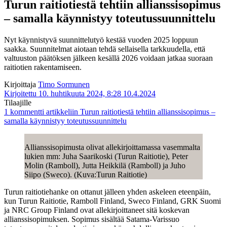
Turun raitiotiestä tehtiin allianssisopimus
– samalla käynnistyy toteutussuunnittelu
Nyt käynnistyvä suunnittelutyö kestää vuoden 2025 loppuun
saakka. Suunnitelmat aiotaan tehdä sellaisella tarkkuudella, että
valtuuston päätöksen jälkeen kesällä 2026 voidaan jatkaa suoraan
raitiotien rakentamiseen.
Kirjoittaja
Timo Sormunen
Kirjoitettu 10. huhtikuuta 2024, 8:28
10.4.2024
Tilaajille
1 kommentti
artikkeliin Turun raitiotiestä tehtiin allianssisopimus –
samalla käynnistyy toteutussuunnittelu
Allianssisopimusta olivat allekirjoittamassa vasemmalta
lukien mm: Juha Saarikoski (Turun Raitiotie), Peter
Molin (Ramboll), Jutta Heikkilä (Ramboll) ja Juho
Siipo (Sweco). (Kuva:Turun Raitiotie)
Turun raitiotiehanke on ottanut jälleen yhden askeleen eteenpäin,
kun Turun Raitiotie, Ramboll Finland, Sweco Finland, GRK Suomi
ja NRC Group Finland ovat allekirjoittaneet sitä koskevan
allianssisopimuksen. Sopimus sisältää Satama-Varissuo