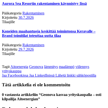
Aurora Sea Resortin rakentaminen käynnistyy Iissä
Pääkategoria
Rakentaminen
Kirjoitettu
30.7.2026
Tilaajille
Koneiden maahantuoja keskittää toimintonsa Keravalle –
Brand toimitilat toteuttaa uutta tilaa
Pääkategoria
Rakentaminen
Kirjoitettu
29.7.2026
Tilaajille
Tagit
Aitoenergia
Geonova
lämmitys
maalämpö
viilennys
yrityskauppa
Jaa Facebookissa
Jaa LinkedInissä
Lähetä linkki sähköpostilla
Tätä artikkelia ei ole kommentoitu
0 vastausta artikkeliin “Geonova kasvaa yrityskaupalla – osti
kilpailija Aitoenergian”