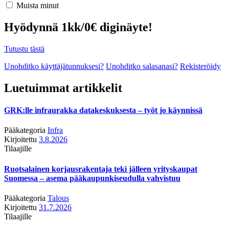
Muista minut
Hyödynnä 1kk/0€ diginäyte!
Tutustu tästä
Unohditko käyttäjätunnuksesi?
Unohditko salasanasi?
Rekisteröidy
Luetuimmat artikkelit
GRK:lle infraurakka datakeskuksesta – työt jo käynnissä
Pääkategoria
Infra
Kirjoitettu
3.8.2026
Tilaajille
Ruotsalainen korjausrakentaja teki jälleen yrityskaupat
Suomessa – asema pääkaupunkiseudulla vahvistuu
Pääkategoria
Talous
Kirjoitettu
31.7.2026
Tilaajille