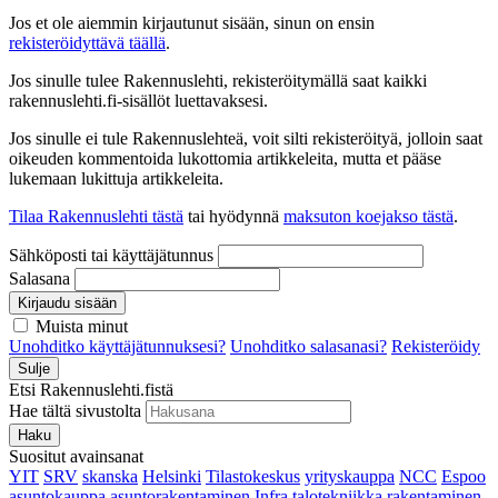
Jos et ole aiemmin kirjautunut sisään, sinun on ensin
rekisteröidyttävä täällä
.
Jos sinulle tulee Rakennuslehti, rekisteröitymällä saat kaikki
rakennuslehti.fi-sisällöt luettavaksesi.
Jos sinulle ei tule Rakennuslehteä, voit silti rekisteröityä, jolloin saat
oikeuden kommentoida lukottomia artikkeleita, mutta et pääse
lukemaan lukittuja artikkeleita.
Tilaa Rakennuslehti tästä
tai hyödynnä
maksuton koejakso tästä
.
Sähköposti tai käyttäjätunnus
Salasana
Kirjaudu sisään
Muista minut
Unohditko käyttäjätunnuksesi?
Unohditko salasanasi?
Rekisteröidy
Sulje
Etsi Rakennuslehti.fistä
Hae tältä sivustolta
Haku
Suositut avainsanat
YIT
SRV
skanska
Helsinki
Tilastokeskus
yrityskauppa
NCC
Espoo
asuntokauppa
asuntorakentaminen
Infra
talotekniikka
rakentaminen