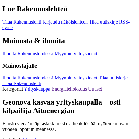
Lue Rakennuslehteä
Tilaa Rakennuslehti
Kirjaudu näköislehteen
Tilaa uutiskirje
RSS-
syöte
Mainosta & ilmoita
Ilmoita Rakennuslehdessä
Myynnin yhteystiedot
Mainostajalle
Ilmoita Rakennuslehdessä
Myynnin yhteystiedot
Tilaa uutiskirje
Tilaa Rakennuslehti
Kategoriat
Yrityskauppa
Energiatehokkuus
Uutiset
Geonova kasvaa yrityskaupalla – osti
kilpailija Aitoenergian
Fuusio viedään läpi asiakkuuksia ja henkilöstöä myöten kuluvan
vuoden loppuun mennessä.