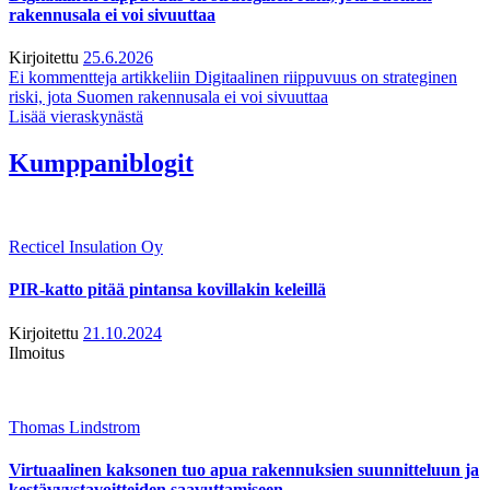
rakennusala ei voi sivuuttaa
Kirjoitettu
25.6.2026
Ei kommentteja
artikkeliin Digitaalinen riippuvuus on strateginen
riski, jota Suomen rakennusala ei voi sivuuttaa
Lisää vieraskynästä
Kumppaniblogit
Recticel Insulation Oy
PIR-katto pitää pintansa kovillakin keleillä
Kirjoitettu
21.10.2024
Ilmoitus
Thomas Lindstrom
Virtuaalinen kaksonen tuo apua rakennuksien suunnitteluun ja
kestävyystavoitteiden saavuttamiseen