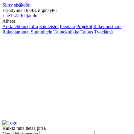
Siirry sisältöön
Hyödynnä 1kk/0€ diginäyte!
Lue lisää
Kirjaudu
Aiheet
Arkkitehtuuri
Infra
Kiinteistöt
Pientalo
Projektit
Rakennustuote
Rakentaminen
Suunnittelu
Talotekniikka
Talous
Työelämä
Kaikki mitä tietää pitää
Hae tältä sivustolta