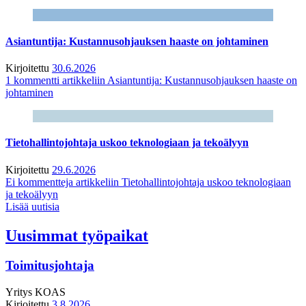
Asiantuntija: Kustannusohjauksen haaste on johtaminen
Kirjoitettu
30.6.2026
1 kommentti
artikkeliin Asiantuntija: Kustannusohjauksen haaste on
johtaminen
Tietohallintojohtaja uskoo teknologiaan ja tekoälyyn
Kirjoitettu
29.6.2026
Ei kommentteja
artikkeliin Tietohallintojohtaja uskoo teknologiaan
ja tekoälyyn
Lisää uutisia
Uusimmat työpaikat
Toimitusjohtaja
Yritys
KOAS
Kirjoitettu
3.8.2026