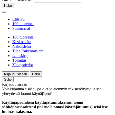
Haku
Etusivu
100 tuoreinta
Suurimmat
100 tuoreinta
Keskustelut
Näköislehti
Tilaa Rakennuslehti
Uutiskirje
Toimitus
Yhteystiedot
Kirjaudu sisään
Haku
Sulje
Kirjaudu sisään
Voit kirjautua sisään, jos olet jo aiemmin rekisteröitynyt ja sen
yhteydessä luonut käyttäjäprofiilin
Käyttäjäprofiilissa käyttäjätunnuksenasi toimii
sähköpostiosoitteesi (tai itse luomasi käyttäjätunnus) sekä itse
luomasi salasana.