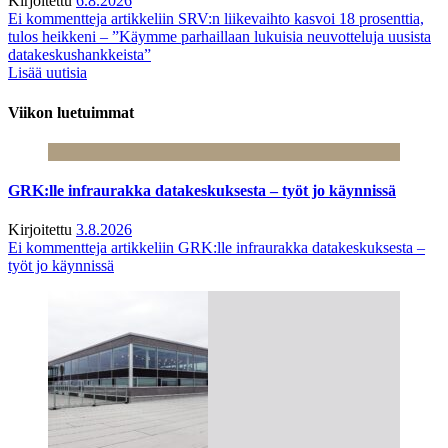
Kirjoitettu
6.8.2026
Ei kommentteja
artikkeliin SRV:n liikevaihto kasvoi 18 prosenttia,
tulos heikkeni – ”Käymme parhaillaan lukuisia neuvotteluja uusista
datakeskushankkeista”
Lisää uutisia
Viikon luetuimmat
GRK:lle infraurakka datakeskuksesta – työt jo käynnissä
Kirjoitettu
3.8.2026
Ei kommentteja
artikkeliin GRK:lle infraurakka datakeskuksesta –
työt jo käynnissä