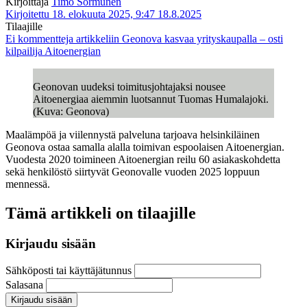
Kirjoittaja
Timo Sormunen
Kirjoitettu 18. elokuuta 2025, 9:47
18.8.2025
Tilaajille
Ei kommentteja
artikkeliin Geonova kasvaa yrityskaupalla – osti
kilpailija Aitoenergian
Geonovan uudeksi toimitusjohtajaksi nousee
Aitoenergiaa aiemmin luotsannut Tuomas Humalajoki.
(Kuva: Geonova)
Maalämpöä ja viilennystä palveluna tarjoava helsinkiläinen
Geonova ostaa samalla alalla toimivan espoolaisen Aitoenergian.
Vuodesta 2020 toimineen Aitoenergian reilu 60 asiakaskohdetta
sekä henkilöstö siirtyvät Geonovalle vuoden 2025 loppuun
mennessä.
Tämä artikkeli on tilaajille
Kirjaudu sisään
Sähköposti tai käyttäjätunnus
Salasana
Kirjaudu sisään