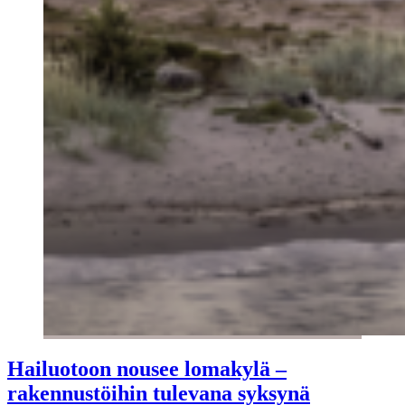
Hailuotoon nousee lomakylä –
rakennustöihin tulevana syksynä