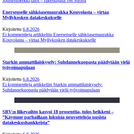
Joutsenmerkki-talot – rakentajana JM Suomi
Enersenselle sähköasemaurakka Kouvolasta – virtaa
Myllykosken datakeskukselle
Kirjoitettu
6.8.2026
Ei kommentteja
artikkeliin Enersenselle sähköasemaurakka
Kouvolasta – virtaa Myllykosken datakeskukselle
Starkin ammattilaiskysely: Suhdannekuopasta päädytään vielä
työvoimapulaan
Kirjoitettu
6.8.2026
Ei kommentteja
artikkeliin Starkin ammattilaiskysely:
Suhdannekuopasta päädytään vielä työvoimapulaan
SRV:n liikevaihto kasvoi 18 prosenttia, tulos heikkeni –
”Käymme parhaillaan lukuisia neuvotteluja uusista
datakeskushankkeista”