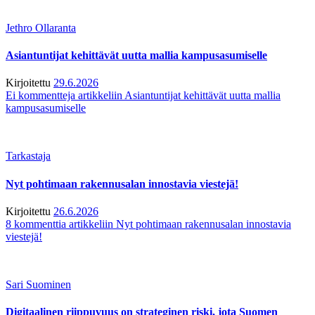
Jethro Ollaranta
Asiantuntijat kehittävät uutta mallia kampusasumiselle
Kirjoitettu
29.6.2026
Ei kommentteja
artikkeliin Asiantuntijat kehittävät uutta mallia
kampusasumiselle
Tarkastaja
Nyt pohtimaan rakennusalan innostavia viestejä!
Kirjoitettu
26.6.2026
8 kommenttia
artikkeliin Nyt pohtimaan rakennusalan innostavia
viestejä!
Sari Suominen
Digitaalinen riippuvuus on strateginen riski, jota Suomen