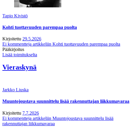
Tapio Kivistö
Kohti tuottavuuden parempaa puolta
Kirjoitettu
29.5.2026
Ei kommentteja
artikkeliin Kohti tuottavuuden parempaa puolta
Pääkirjoitus
Lisää toimitukselta
Vieraskynä
Jarkko Liuska
Muuntojoustava suunnittelu lisää rakennuttajan liikkumavaraa
Kirjoitettu
7.7.2026
Ei kommentteja
artikkeliin Muuntojoustava suunnittelu lisää
rakennuttajan liikkumavaraa