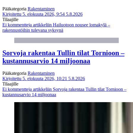
Pääkategoria
Rakentaminen
Kirjoitettu 5. elokuuta 2026, 9:54
5.8.2026
Tilaajille
Ei kommentteja
artikkeliin Hailuotoon nousee lomakylä –
rakennustöihin tulevana syksynä
Sorvoja rakentaa Tullin tilat Tornioon –
kustannusarvio 14 miljoonaa
Pääkategoria
Rakentaminen
Kirjoitettu 5. elokuuta 2026, 10:21
5.8.2026
Tilaajille
Ei kommentteja
artikkeliin Sorvoja rakentaa Tullin tilat Tornioon –
kustannusarvio 14 miljoonaa