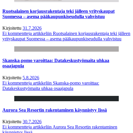
Ruotsalainen korjausrakentaja teki jälleen yrityskaupat
Suomessa – asema pääkaupunkiseudulla vahvistuu
Kirjoitettu
31.7.2026
Ei kommentteja
artikkeliin Ruotsalainen korjausrakentaja teki jälleen
yrityskaupat Suomessa – asema pääkaupunkiseudulla vahvistuu
Skanska-pomo varoittaa: Datakeskustyömaita uhkaa
osaajapula
Kirjoitettu
5.8.2026
Ei kommentteja
artikkeliin Skanska-pomo varoittaa:
Datakeskustyömaita uhkaa osaajapula
Aurora Sea Resortin rakentaminen käynnistyy Iissä
Kirjoitettu
30.7.2026
Ei kommentteja
artikkeliin Aurora Sea Resortin rakentaminen
käynnistyy Iissä