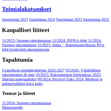
Toimialakatsaukset
Suurimmat 2025
Suurimmat 2024
Suurimmat 2023
Suurimmat 2022
Kaupalliset liitteet
11/2025: Suomea rakentamassa
12/2024: INFRA-lehti
11/2024:
Suomea rakentamassa
11/2023: Jokka − Rakennusteollisuus RT:n
lehti kestävästä rakentamisesta
Tapahtumia
Urapolkuja-oppilaitoskiertue 2026-2027
05/2026: Vähähiilinen
rakentaminen & data
10/2025: Rakentamisen kiertotalous 2025:
Jätteistä materiaaleiksi
09/2024: Recticel Talks 2024: Moderni ja
paloturvallinen loiva katto
Teemat ja liitteet
11/2024: Suomea rakentamassa
Mainostajalle