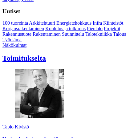
Uutiset
100 tuoreinta
Arkkitehtuuri
Energiatehokkuus
Infra
Kiinteistöt
Korjausrakentaminen
Koulutus ja tutkimus
Pientalo
Projektit
Rakennustuote
Rakentaminen
Suunnittelu
Talotekniikka
Talous
Työelämä
Näkökulmat
Toimitukselta
Tapio Kivistö