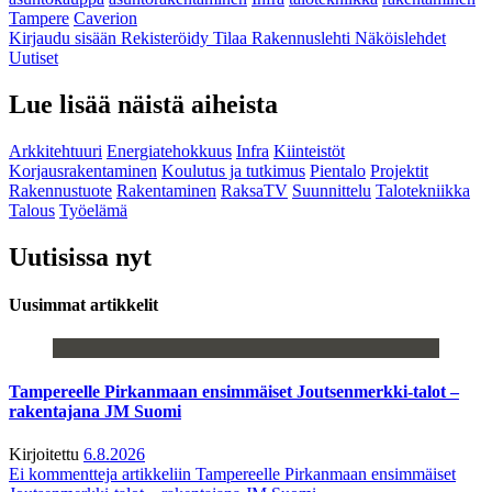
Tampere
Caverion
Kirjaudu sisään
Rekisteröidy
Tilaa Rakennuslehti
Näköislehdet
Uutiset
Lue lisää näistä aiheista
Arkkitehtuuri
Energiatehokkuus
Infra
Kiinteistöt
Korjausrakentaminen
Koulutus ja tutkimus
Pientalo
Projektit
Rakennustuote
Rakentaminen
RaksaTV
Suunnittelu
Talotekniikka
Talous
Työelämä
Uutisissa nyt
Uusimmat artikkelit
Tampereelle Pirkanmaan ensimmäiset Joutsenmerkki-talot –
rakentajana JM Suomi
Kirjoitettu
6.8.2026
Ei kommentteja
artikkeliin Tampereelle Pirkanmaan ensimmäiset