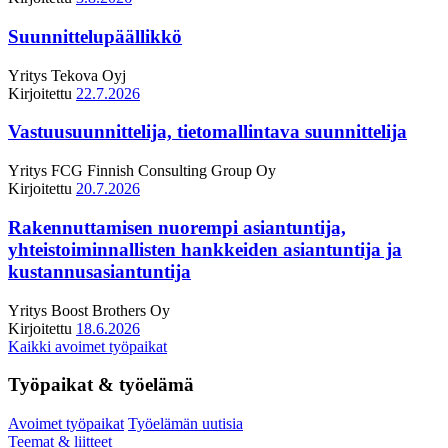
Suunnittelupäällikkö
Yritys
Tekova Oyj
Kirjoitettu
22.7.2026
Vastuusuunnittelija, tietomallintava suunnittelija
Yritys
FCG Finnish Consulting Group Oy
Kirjoitettu
20.7.2026
Rakennuttamisen nuorempi asiantuntija,
yhteistoiminnallisten hankkeiden asiantuntija ja
kustannusasiantuntija
Yritys
Boost Brothers Oy
Kirjoitettu
18.6.2026
Kaikki avoimet työpaikat
Työpaikat & työelämä
Avoimet työpaikat
Työelämän uutisia
Teemat & liitteet