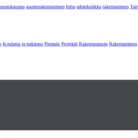
asuntokauppa
asuntorakentaminen
Infra
talotekniikka
rakentaminen
Tam
n
Koulutus ja tutkimus
Pientalo
Projektit
Rakennustuote
Rakentaminen