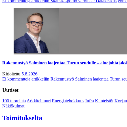
Ei kommentteja
artikkeliin Skanska-pomo varoittaa: Datakeskustyöma
Rakennustyö Salminen laajentaa Turun seudulle – aluejohtajaks
Kirjoitettu
5.8.2026
Ei kommentteja
artikkeliin Rakennustyö Salminen laajentaa Turun seu
Uutiset
100 tuoreinta
Arkkitehtuuri
Energiatehokkuus
Infra
Kiinteistöt
Korjau
Näkökulmat
Toimitukselta