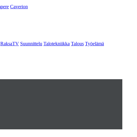
pere
Caverion
RaksaTV
Suunnittelu
Talotekniikka
Talous
Työelämä