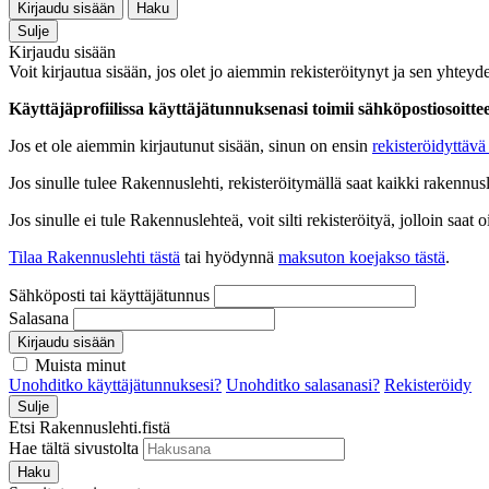
Kirjaudu sisään
Haku
Sulje
Kirjaudu sisään
Voit kirjautua sisään, jos olet jo aiemmin rekisteröitynyt ja sen yhteyde
Käyttäjäprofiilissa käyttäjätunnuksenasi toimii sähköpostiosoittees
Jos et ole aiemmin kirjautunut sisään, sinun on ensin
rekisteröidyttävä 
Jos sinulle tulee Rakennuslehti, rekisteröitymällä saat kaikki rakennusle
Jos sinulle ei tule Rakennuslehteä, voit silti rekisteröityä, jolloin sa
Tilaa Rakennuslehti tästä
tai hyödynnä
maksuton koejakso tästä
.
Sähköposti tai käyttäjätunnus
Salasana
Kirjaudu sisään
Muista minut
Unohditko käyttäjätunnuksesi?
Unohditko salasanasi?
Rekisteröidy
Sulje
Etsi Rakennuslehti.fistä
Hae tältä sivustolta
Haku