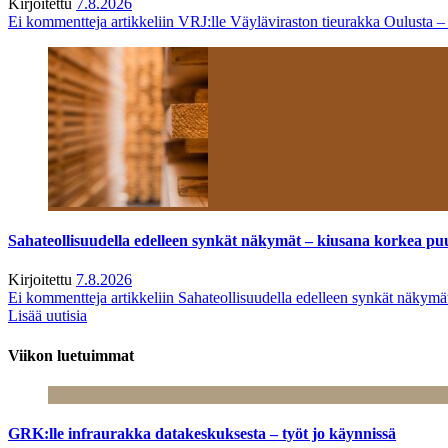
Kirjoitettu
7.8.2026
Ei kommentteja
artikkeliin VRJ:lle Väyläviraston tieurakka Oulusta 
Sahateollisuudella edelleen synkät näkymät – kiusana korkea pu
Kirjoitettu
7.8.2026
Ei kommentteja
artikkeliin Sahateollisuudella edelleen synkät näkym
Lisää uutisia
Viikon luetuimmat
GRK:lle infraurakka datakeskuksesta – työt jo käynnissä