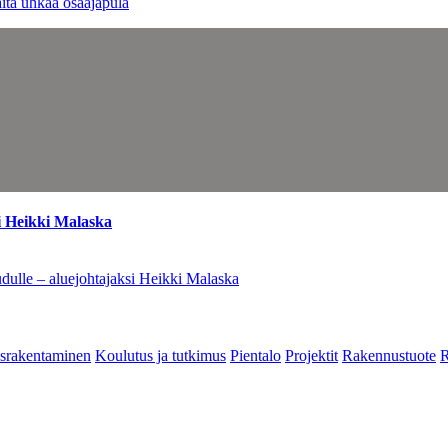
ita uhkaa osaajapula
i Heikki Malaska
dulle – aluejohtajaksi Heikki Malaska
srakentaminen
Koulutus ja tutkimus
Pientalo
Projektit
Rakennustuote
R