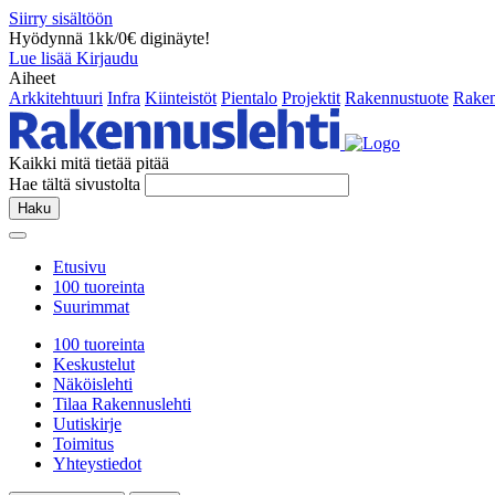
Siirry sisältöön
Hyödynnä 1kk/0€ diginäyte!
Lue lisää
Kirjaudu
Aiheet
Arkkitehtuuri
Infra
Kiinteistöt
Pientalo
Projektit
Rakennustuote
Raken
Kaikki mitä tietää pitää
Hae tältä sivustolta
Haku
Etusivu
100 tuoreinta
Suurimmat
100 tuoreinta
Keskustelut
Näköislehti
Tilaa Rakennuslehti
Uutiskirje
Toimitus
Yhteystiedot