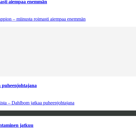
imasti aiempaa enemmän
tappion – miinusta roimasti aiempaa enemmän
aa puheenjohtajana
amista – Dahlbom jatkaa puheenjohtajana
antaminen jatkuu