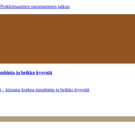
– Poikkimaantien parantaminen jatkuu
unhinta ja heikko kysyntä
ät – kiusana korkea puunhinta ja heikko kysyntä