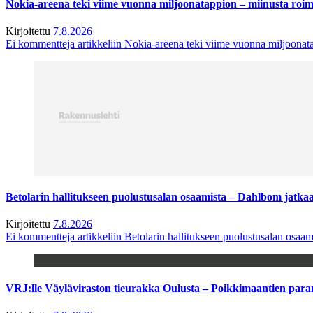
Nokia-areena teki viime vuonna miljoonatappion – miinusta ro
Kirjoitettu
7.8.2026
Ei kommentteja
artikkeliin Nokia-areena teki viime vuonna miljoona
Betolarin hallitukseen puolustusalan osaamista – Dahlbom jatk
Kirjoitettu
7.8.2026
Ei kommentteja
artikkeliin Betolarin hallitukseen puolustusalan osa
VRJ:lle Väyläviraston tieurakka Oulusta – Poikkimaantien par