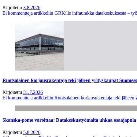
Kirjoitettu
3.8.2026
Ei kommentteja
artikkeliin GRK:lle infraurakka datakeskuksesta – työ
Ruotsalainen korjausrakentaja teki jälleen yrityskaupat Suome
Kirjoitettu
31.7.2026
Ei kommentteja
artikkeliin Ruotsalainen korjausrakentaja teki jälle
Skanska-pomo varoittaa: Datakeskustyömaita uhkaa osaajapula
Kirjoitettu
5.8.2026