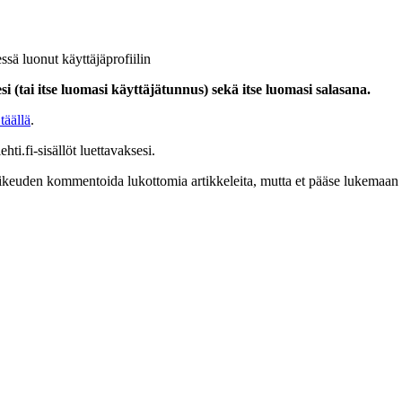
ssä luonut käyttäjäprofiilin
i (tai itse luomasi käyttäjätunnus) sekä itse luomasi salasana.
täällä
.
hti.fi-sisällöt luettavaksesi.
at oikeuden kommentoida lukottomia artikkeleita, mutta et pääse lukemaan l