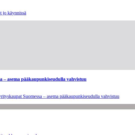
t jo käynnissä
ssa – asema pääkaupunkiseudulla vahvistuu
en yrityskaupat Suomessa – asema pääkaupunkiseudulla vahvistuu