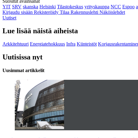
Suositut avainsanat
YIT
SRV
skanska
Helsinki
Tilastokeskus
yrityskauppa
NCC
Espoo
Kirjaudu sisään
Rekisteröidy
Tilaa Rakennuslehti
Näköislehdet
Uutiset
Lue lisää näistä aiheista
Arkkitehtuuri
Energiatehokkuus
Infra
Kiinteistöt
Korjausrakentamine
Uutisissa nyt
Uusimmat artikkelit