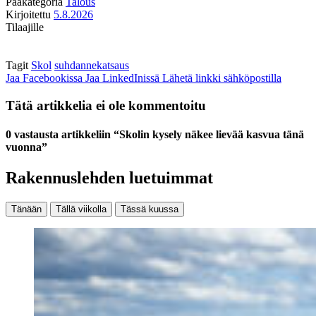
Pääkategoria
Talous
Kirjoitettu
5.8.2026
Tilaajille
Tagit
Skol
suhdannekatsaus
Jaa Facebookissa
Jaa LinkedInissä
Lähetä linkki sähköpostilla
Tätä artikkelia ei ole kommentoitu
0 vastausta artikkeliin “Skolin kysely näkee lievää kasvua tänä
vuonna”
Rakennuslehden luetuimmat
Tänään
Tällä viikolla
Tässä kuussa