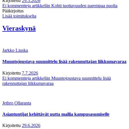
Kirjoitettu
29.5.2026
Ei kommentteja
artikkeliin Kohti tuottavuuden parempaa puolta
Pääkirjoitus
Lisää toimitukselta
Vieraskynä
Jarkko Liuska
Muuntojoustava suunnittelu lisää rakennuttajan liikkumavaraa
Kirjoitettu
7.7.2026
Ei kommentteja
artikkeliin Muuntojoustava suunnittelu lisää
rakennuttajan liikkumavaraa
Jethro Ollaranta
Asiantuntijat kehittävät uutta mallia kampusasumiselle
Kirjoitettu
29.6.2026