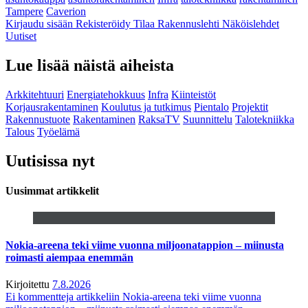
Tampere
Caverion
Kirjaudu sisään
Rekisteröidy
Tilaa Rakennuslehti
Näköislehdet
Uutiset
Lue lisää näistä aiheista
Arkkitehtuuri
Energiatehokkuus
Infra
Kiinteistöt
Korjausrakentaminen
Koulutus ja tutkimus
Pientalo
Projektit
Rakennustuote
Rakentaminen
RaksaTV
Suunnittelu
Talotekniikka
Talous
Työelämä
Uutisissa nyt
Uusimmat artikkelit
Nokia-areena teki viime vuonna miljoonatappion – miinusta
roimasti aiempaa enemmän
Kirjoitettu
7.8.2026
Ei kommentteja
artikkeliin Nokia-areena teki viime vuonna