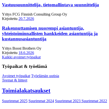
Vastuusuunnittelija, tietomallintava suunnittelija
Yritys
FCG Finnish Consulting Group Oy
Kirjoitettu
20.7.2026
Rakennuttamisen nuorempi asiantuntija,
yhteistoiminnallisten hankkeiden asiantuntija ja
kustannusasiantuntija
Yritys
Boost Brothers Oy
Kirjoitettu
18.6.2026
Kaikki avoimet työpaikat
Työpaikat & työelämä
Avoimet työpaikat
Työelämän uutisia
Teemat & liitteet
Toimialakatsaukset
Suurimmat 2025
Suurimmat 2024
Suurimmat 2023
Suurimmat 2022