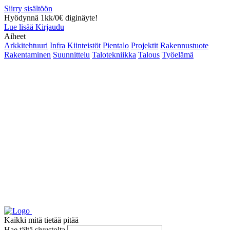
Siirry sisältöön
Hyödynnä 1kk/0€ diginäyte!
Lue lisää
Kirjaudu
Aiheet
Arkkitehtuuri
Infra
Kiinteistöt
Pientalo
Projektit
Rakennustuote
Rakentaminen
Suunnittelu
Talotekniikka
Talous
Työelämä
Kaikki mitä tietää pitää
Hae tältä sivustolta