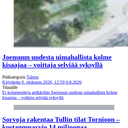
Joensuun uudesta uimahallista kolme
kisaajaa – voittaja selviää syksyllä
Pääkategoria
Talous
Kirjoitettu 6. elokuuta 2026, 12:59
6.8.2026
Tilaajille
Ei kommentteja
artikkeliin Joensuun uudesta uimahallista kolme
kisaajaa – voittaja selviää syksyllä
Sorvoja rakentaa Tullin tilat Tornioon –
kustannusarvio 14 miljoonaa