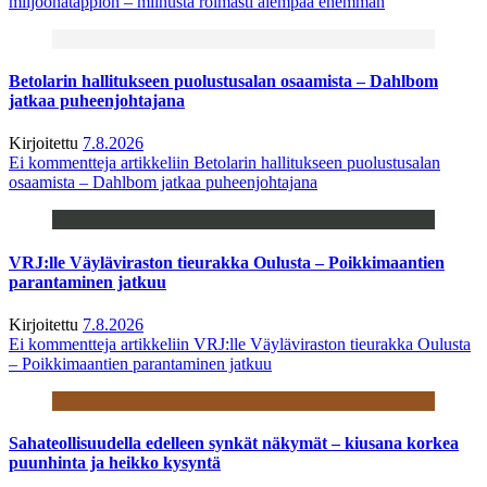
miljoonatappion – miinusta roimasti aiempaa enemmän
Betolarin hallitukseen puolustusalan osaamista – Dahlbom
jatkaa puheenjohtajana
Kirjoitettu
7.8.2026
Ei kommentteja
artikkeliin Betolarin hallitukseen puolustusalan
osaamista – Dahlbom jatkaa puheenjohtajana
VRJ:lle Väyläviraston tieurakka Oulusta – Poikkimaantien
parantaminen jatkuu
Kirjoitettu
7.8.2026
Ei kommentteja
artikkeliin VRJ:lle Väyläviraston tieurakka Oulusta
– Poikkimaantien parantaminen jatkuu
Sahateollisuudella edelleen synkät näkymät – kiusana korkea
puunhinta ja heikko kysyntä