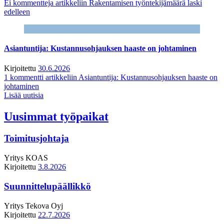
Ei kommentteja
artikkeliin Rakentamisen työntekijämäärä laski
edelleen
Asiantuntija: Kustannusohjauksen haaste on johtaminen
Kirjoitettu
30.6.2026
1 kommentti
artikkeliin Asiantuntija: Kustannusohjauksen haaste on
johtaminen
Lisää uutisia
Uusimmat työpaikat
Toimitusjohtaja
Yritys
KOAS
Kirjoitettu
3.8.2026
Suunnittelupäällikkö
Yritys
Tekova Oyj
Kirjoitettu
22.7.2026