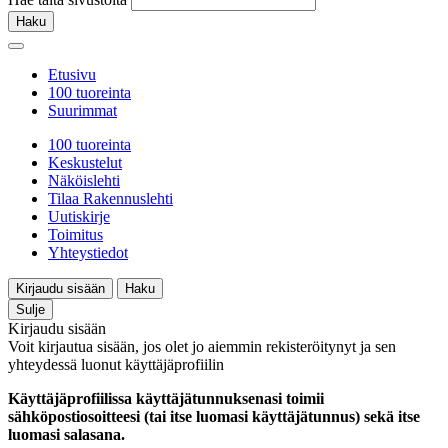
Haku
Etusivu
100 tuoreinta
Suurimmat
100 tuoreinta
Keskustelut
Näköislehti
Tilaa Rakennuslehti
Uutiskirje
Toimitus
Yhteystiedot
Kirjaudu sisään
Haku
Sulje
Kirjaudu sisään
Voit kirjautua sisään, jos olet jo aiemmin rekisteröitynyt ja sen
yhteydessä luonut käyttäjäprofiilin
Käyttäjäprofiilissa käyttäjätunnuksenasi toimii
sähköpostiosoitteesi (tai itse luomasi käyttäjätunnus) sekä itse
luomasi salasana.