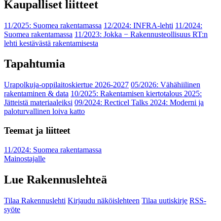
Kaupalliset liitteet
11/2025: Suomea rakentamassa
12/2024: INFRA-lehti
11/2024:
Suomea rakentamassa
11/2023: Jokka − Rakennusteollisuus RT:n
lehti kestävästä rakentamisesta
Tapahtumia
Urapolkuja-oppilaitoskiertue 2026-2027
05/2026: Vähähiilinen
rakentaminen & data
10/2025: Rakentamisen kiertotalous 2025:
Jätteistä materiaaleiksi
09/2024: Recticel Talks 2024: Moderni ja
paloturvallinen loiva katto
Teemat ja liitteet
11/2024: Suomea rakentamassa
Mainostajalle
Lue Rakennuslehteä
Tilaa Rakennuslehti
Kirjaudu näköislehteen
Tilaa uutiskirje
RSS-
syöte