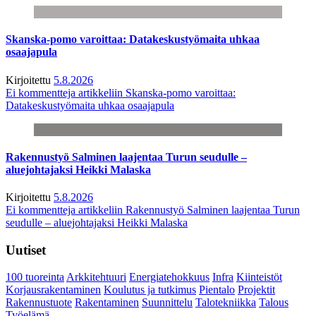
Skanska-pomo varoittaa: Datakeskustyömaita uhkaa
osaajapula
Kirjoitettu
5.8.2026
Ei kommentteja
artikkeliin Skanska-pomo varoittaa:
Datakeskustyömaita uhkaa osaajapula
Rakennustyö Salminen laajentaa Turun seudulle –
aluejohtajaksi Heikki Malaska
Kirjoitettu
5.8.2026
Ei kommentteja
artikkeliin Rakennustyö Salminen laajentaa Turun
seudulle – aluejohtajaksi Heikki Malaska
Uutiset
100 tuoreinta
Arkkitehtuuri
Energiatehokkuus
Infra
Kiinteistöt
Korjausrakentaminen
Koulutus ja tutkimus
Pientalo
Projektit
Rakennustuote
Rakentaminen
Suunnittelu
Talotekniikka
Talous
Työelämä