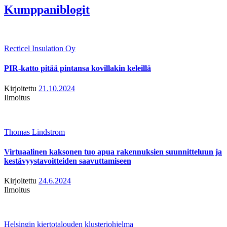
Kumppaniblogit
Recticel Insulation Oy
PIR-katto pitää pintansa kovillakin keleillä
Kirjoitettu
21.10.2024
Ilmoitus
Thomas Lindstrom
Virtuaalinen kaksonen tuo apua rakennuksien suunnitteluun ja
kestävyystavoitteiden saavuttamiseen
Kirjoitettu
24.6.2024
Ilmoitus
Helsingin kiertotalouden klusteriohjelma