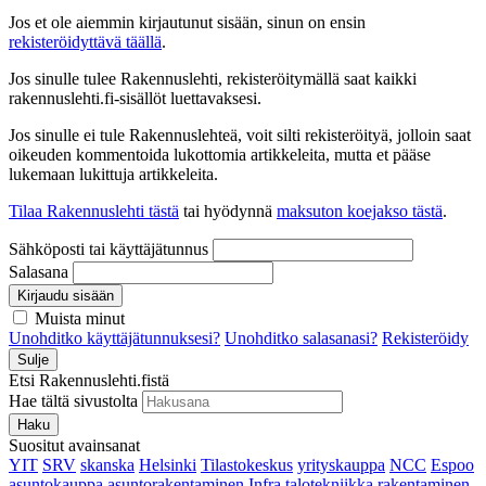
Jos et ole aiemmin kirjautunut sisään, sinun on ensin
rekisteröidyttävä täällä
.
Jos sinulle tulee Rakennuslehti, rekisteröitymällä saat kaikki
rakennuslehti.fi-sisällöt luettavaksesi.
Jos sinulle ei tule Rakennuslehteä, voit silti rekisteröityä, jolloin saat
oikeuden kommentoida lukottomia artikkeleita, mutta et pääse
lukemaan lukittuja artikkeleita.
Tilaa Rakennuslehti tästä
tai hyödynnä
maksuton koejakso tästä
.
Sähköposti tai käyttäjätunnus
Salasana
Kirjaudu sisään
Muista minut
Unohditko käyttäjätunnuksesi?
Unohditko salasanasi?
Rekisteröidy
Sulje
Etsi Rakennuslehti.fistä
Hae tältä sivustolta
Haku
Suositut avainsanat
YIT
SRV
skanska
Helsinki
Tilastokeskus
yrityskauppa
NCC
Espoo
asuntokauppa
asuntorakentaminen
Infra
talotekniikka
rakentaminen