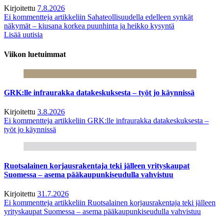
Kirjoitettu
7.8.2026
Ei kommentteja
artikkeliin Sahateollisuudella edelleen synkät
näkymät – kiusana korkea puunhinta ja heikko kysyntä
Lisää uutisia
Viikon luetuimmat
GRK:lle infraurakka datakeskuksesta – työt jo käynnissä
Kirjoitettu
3.8.2026
Ei kommentteja
artikkeliin GRK:lle infraurakka datakeskuksesta –
työt jo käynnissä
Ruotsalainen korjausrakentaja teki jälleen yrityskaupat
Suomessa – asema pääkaupunkiseudulla vahvistuu
Kirjoitettu
31.7.2026
Ei kommentteja
artikkeliin Ruotsalainen korjausrakentaja teki jälleen
yrityskaupat Suomessa – asema pääkaupunkiseudulla vahvistuu