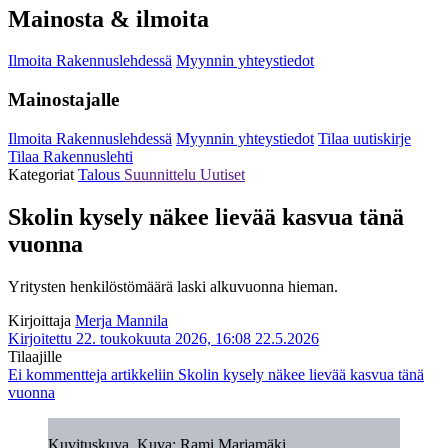
Mainosta & ilmoita
Ilmoita Rakennuslehdessä
Myynnin yhteystiedot
Mainostajalle
Ilmoita Rakennuslehdessä
Myynnin yhteystiedot
Tilaa uutiskirje
Tilaa Rakennuslehti
Kategoriat
Talous
Suunnittelu
Uutiset
Skolin kysely näkee lievää kasvua tänä
vuonna
Yritysten henkilöstömäärä laski alkuvuonna hieman.
Kirjoittaja
Merja Mannila
Kirjoitettu 22. toukokuuta 2026, 16:08
22.5.2026
Tilaajille
Ei kommentteja
artikkeliin Skolin kysely näkee lievää kasvua tänä
vuonna
Kuvituskuva. Kuva: Rami Marjamäki