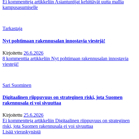
Ei kommentteja
artikkeliin Asiantuntijat kehittävät uutta mallia
kampusasumiselle
Tarkastaja
Nyt pohtimaan rakennusalan innostavia viestejä!
Kirjoitettu
26.6.2026
8 kommenttia
artikkeliin Nyt pohtimaan rakennusalan innostavia
viestejä!
Sari Suominen
Digitaalinen riippuvuus on strateginen riski, jota Suomen
rakennusala ei voi sivuuttaa
Kirjoitettu
25.6.2026
Ei kommentteja
artikkeliin Digitaalinen riippuvuus on strateginen
riski, jota Suomen rakennusala ei voi sivuuttaa
Lisää vieraskynästä