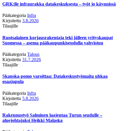
GRK:lle infraurakka datakeskuksesta – työt jo käynnissä
Pääkategoria
Infra
Kirjoitettu
3.8.2026
Tilaajille
Ruotsalainen korjausrakentaja teki jälleen yrityskaupat
Suomessa – asema pääkaupunkiseudulla vahvistuu
Pääkategoria
Talous
Kirjoitettu
31.7.2026
Tilaajille
Skanska-pomo varoittaa: Datakeskustyömaita uhkaa
osaajapula
Pääkategoria
Infra
Kirjoitettu
5.8.2026
Tilaajille
Rakennustyö Salminen laajentaa Turun seudulle –
aluejohtajaksi Heikki Malaska