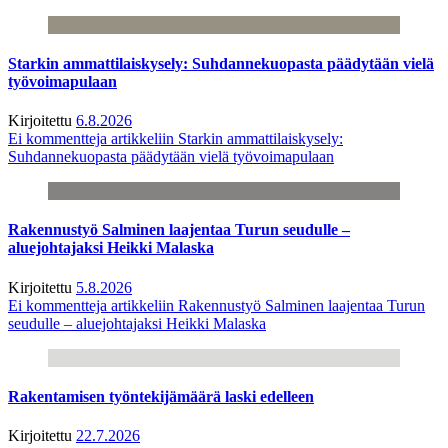
Starkin ammattilaiskysely: Suhdannekuopasta päädytään vielä
työvoimapulaan
Kirjoitettu
6.8.2026
Ei kommentteja
artikkeliin Starkin ammattilaiskysely:
Suhdannekuopasta päädytään vielä työvoimapulaan
Rakennustyö Salminen laajentaa Turun seudulle –
aluejohtajaksi Heikki Malaska
Kirjoitettu
5.8.2026
Ei kommentteja
artikkeliin Rakennustyö Salminen laajentaa Turun
seudulle – aluejohtajaksi Heikki Malaska
Rakentamisen työntekijämäärä laski edelleen
Kirjoitettu
22.7.2026