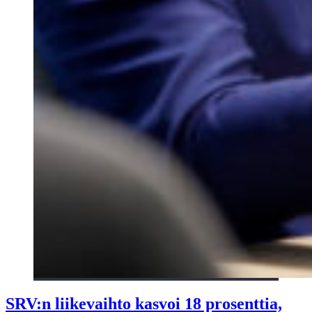
SRV:n liikevaihto kasvoi 18 prosenttia,