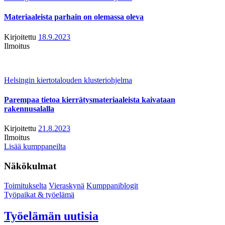
Materiaaleista parhain on olemassa oleva
Kirjoitettu
18.9.2023
Ilmoitus
Helsingin kiertotalouden klusteriohjelma
Parempaa tietoa kierrätysmateriaaleista kaivataan
rakennusalalla
Kirjoitettu
21.8.2023
Ilmoitus
Lisää kumppaneilta
Näkökulmat
Toimitukselta
Vieraskynä
Kumppaniblogit
Työpaikat & työelämä
Työelämän uutisia