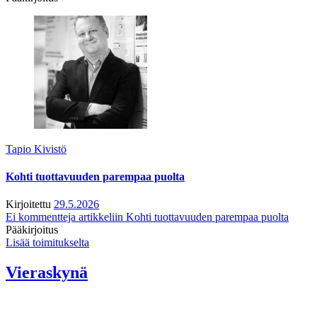
Tapio Kivistö
Kohti tuottavuuden parempaa puolta
Kirjoitettu
29.5.2026
Ei kommentteja
artikkeliin Kohti tuottavuuden parempaa puolta
Pääkirjoitus
Lisää toimitukselta
Vieraskynä