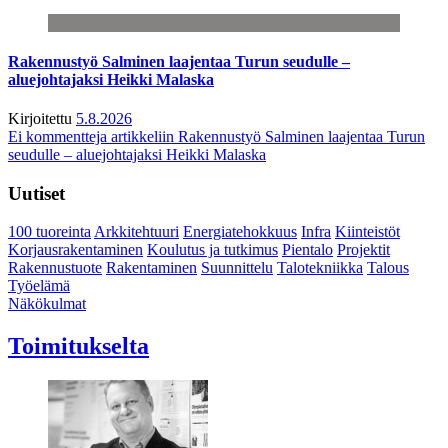
Rakennustyö Salminen laajentaa Turun seudulle –
aluejohtajaksi Heikki Malaska
Kirjoitettu
5.8.2026
Ei kommentteja
artikkeliin Rakennustyö Salminen laajentaa Turun
seudulle – aluejohtajaksi Heikki Malaska
Uutiset
100 tuoreinta
Arkkitehtuuri
Energiatehokkuus
Infra
Kiinteistöt
Korjausrakentaminen
Koulutus ja tutkimus
Pientalo
Projektit
Rakennustuote
Rakentaminen
Suunnittelu
Talotekniikka
Talous
Työelämä
Näkökulmat
Toimitukselta