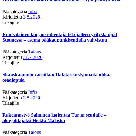
Pääkategoria
Infra
Kirjoitettu
3.8.2026
Tilaajille
Ruotsalainen korjausrakentaja teki jälleen yrityskaupat
Suomessa – asema pääkaupunkiseudulla vahvistuu
Pääkategoria
Talous
Kirjoitettu
31.7.2026
Tilaajille
Skanska-pomo varoittaa: Datakeskustyömaita uhkaa
osaajapula
Pääkategoria
Infra
Kirjoitettu
5.8.2026
Tilaajille
Rakennustyö Salminen laajentaa Turun seudulle –
aluejohtajaksi Heikki Malaska
Pääkategoria
Talous