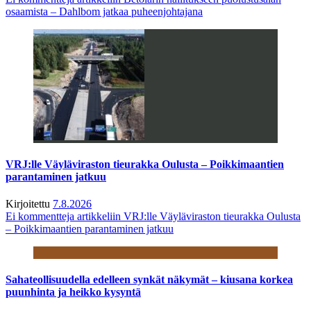
osaamista – Dahlbom jatkaa puheenjohtajana
VRJ:lle Väyläviraston tieurakka Oulusta – Poikkimaantien
parantaminen jatkuu
Kirjoitettu
7.8.2026
Ei kommentteja
artikkeliin VRJ:lle Väyläviraston tieurakka Oulusta
– Poikkimaantien parantaminen jatkuu
Sahateollisuudella edelleen synkät näkymät – kiusana korkea
puunhinta ja heikko kysyntä