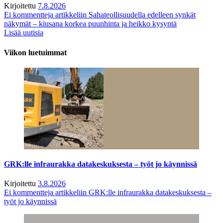
Kirjoitettu
7.8.2026
Ei kommentteja
artikkeliin Sahateollisuudella edelleen synkät
näkymät – kiusana korkea puunhinta ja heikko kysyntä
Lisää uutisia
Viikon luetuimmat
GRK:lle infraurakka datakeskuksesta – työt jo käynnissä
Kirjoitettu
3.8.2026
Ei kommentteja
artikkeliin GRK:lle infraurakka datakeskuksesta –
työt jo käynnissä