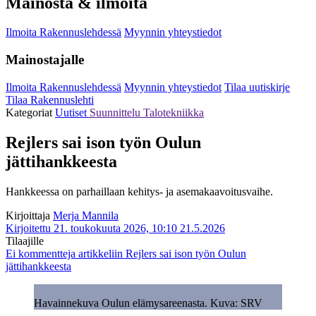
Mainosta & ilmoita
Ilmoita Rakennuslehdessä
Myynnin yhteystiedot
Mainostajalle
Ilmoita Rakennuslehdessä
Myynnin yhteystiedot
Tilaa uutiskirje
Tilaa Rakennuslehti
Kategoriat
Uutiset
Suunnittelu
Talotekniikka
Rejlers sai ison työn Oulun
jättihankkeesta
Hankkeessa on parhaillaan kehitys- ja asemakaavoitusvaihe.
Kirjoittaja
Merja Mannila
Kirjoitettu 21. toukokuuta 2026, 10:10
21.5.2026
Tilaajille
Ei kommentteja
artikkeliin Rejlers sai ison työn Oulun
jättihankkeesta
Havainnekuva Oulun elämysareenasta. Kuva: SRV