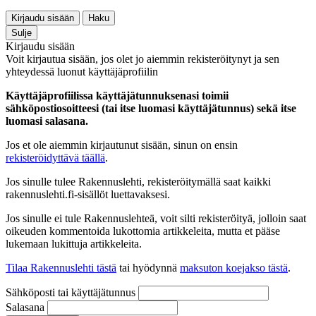
Kirjaudu sisään
Haku
Sulje
Kirjaudu sisään
Voit kirjautua sisään, jos olet jo aiemmin rekisteröitynyt ja sen
yhteydessä luonut käyttäjäprofiilin
Käyttäjäprofiilissa käyttäjätunnuksenasi toimii
sähköpostiosoitteesi (tai itse luomasi käyttäjätunnus) sekä itse
luomasi salasana.
Jos et ole aiemmin kirjautunut sisään, sinun on ensin
rekisteröidyttävä täällä
.
Jos sinulle tulee Rakennuslehti, rekisteröitymällä saat kaikki
rakennuslehti.fi-sisällöt luettavaksesi.
Jos sinulle ei tule Rakennuslehteä, voit silti rekisteröityä, jolloin saat
oikeuden kommentoida lukottomia artikkeleita, mutta et pääse
lukemaan lukittuja artikkeleita.
Tilaa Rakennuslehti tästä
tai hyödynnä
maksuton koejakso tästä
.
Sähköposti tai käyttäjätunnus
Salasana