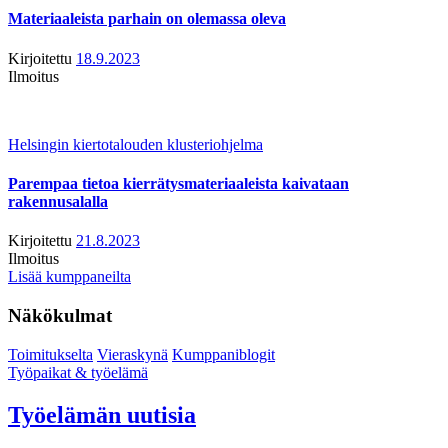
Materiaaleista parhain on olemassa oleva
Kirjoitettu
18.9.2023
Ilmoitus
Helsingin kiertotalouden klusteriohjelma
Parempaa tietoa kierrätysmateriaaleista kaivataan
rakennusalalla
Kirjoitettu
21.8.2023
Ilmoitus
Lisää kumppaneilta
Näkökulmat
Toimitukselta
Vieraskynä
Kumppaniblogit
Työpaikat & työelämä
Työelämän uutisia