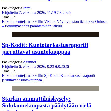
Pääkategoria
Infra
Kirjoitettu 7. elokuuta 2026, 11:19
7.8.2026
Tilaajille
Ei kommentteja
artikkeliin VRJ:lle Väyläviraston tieurakka Oulusta
– Poikkimaantien parantaminen jatkuu
Sp-Kodit: Kuntotarkastusraportit
jarruttavat asuntokauppaa
Pääkategoria
Asunnot
Kirjoitettu 6. elokuuta 2026, 9:23
6.8.2026
Tilaajille
Ei kommentteja
artikkeliin Sp-Kodit: Kuntotarkastusraportit
jarruttavat asuntokauppaa
Starkin ammattilaiskysely:
Suhdannekuopasta päädytään vielä