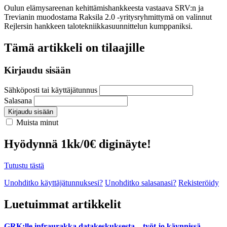
Oulun elämysareenan kehittämishankkeesta vastaava SRV:n ja
Trevianin muodostama Raksila 2.0 -yritysryhmittymä on valinnut
Rejlersin hankkeen talotekniikkasuunnittelun kumppaniksi.
Tämä artikkeli on tilaajille
Kirjaudu sisään
Sähköposti tai käyttäjätunnus
Salasana
Kirjaudu sisään
Muista minut
Hyödynnä 1kk/0€ diginäyte!
Tutustu tästä
Unohditko käyttäjätunnuksesi?
Unohditko salasanasi?
Rekisteröidy
Luetuimmat artikkelit
GRK:lle infraurakka datakeskuksesta – työt jo käynnissä