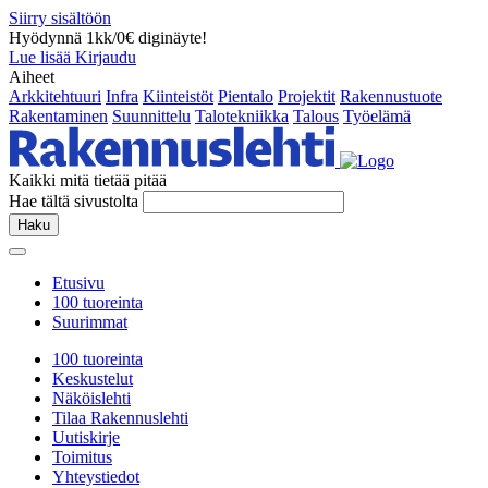
Siirry sisältöön
Hyödynnä 1kk/0€ diginäyte!
Lue lisää
Kirjaudu
Aiheet
Arkkitehtuuri
Infra
Kiinteistöt
Pientalo
Projektit
Rakennustuote
Rakentaminen
Suunnittelu
Talotekniikka
Talous
Työelämä
Kaikki mitä tietää pitää
Hae tältä sivustolta
Haku
Etusivu
100 tuoreinta
Suurimmat
100 tuoreinta
Keskustelut
Näköislehti
Tilaa Rakennuslehti
Uutiskirje
Toimitus
Yhteystiedot