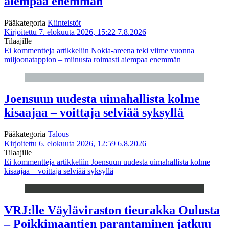
aiempaa enemmän
Pääkategoria
Kiinteistöt
Kirjoitettu 7. elokuuta 2026, 15:22
7.8.2026
Tilaajille
Ei kommentteja
artikkeliin Nokia-areena teki viime vuonna
miljoonatappion – miinusta roimasti aiempaa enemmän
Joensuun uudesta uimahallista kolme
kisaajaa – voittaja selviää syksyllä
Pääkategoria
Talous
Kirjoitettu 6. elokuuta 2026, 12:59
6.8.2026
Tilaajille
Ei kommentteja
artikkeliin Joensuun uudesta uimahallista kolme
kisaajaa – voittaja selviää syksyllä
VRJ:lle Väyläviraston tieurakka Oulusta
– Poikkimaantien parantaminen jatkuu