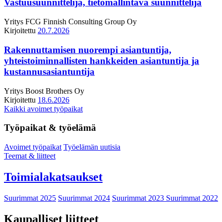
Vastuusuunnittelija, tietomallintava suunnittelija
Yritys
FCG Finnish Consulting Group Oy
Kirjoitettu
20.7.2026
Rakennuttamisen nuorempi asiantuntija,
yhteistoiminnallisten hankkeiden asiantuntija ja
kustannusasiantuntija
Yritys
Boost Brothers Oy
Kirjoitettu
18.6.2026
Kaikki avoimet työpaikat
Työpaikat & työelämä
Avoimet työpaikat
Työelämän uutisia
Teemat & liitteet
Toimialakatsaukset
Suurimmat 2025
Suurimmat 2024
Suurimmat 2023
Suurimmat 2022
Kaupalliset liitteet