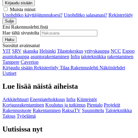
Kirjaudu sisään
Muista minut
Unohditko käyttäjätunnuksesi?
Unohditko salasanasi?
Rekisteröidy
Sulje
Etsi Rakennuslehti.fistä
Hae tältä sivustolta
Haku
Suositut avainsanat
YIT
SRV
skanska
Helsinki
Tilastokeskus
yrityskauppa
NCC
Espoo
asuntokauppa
asuntorakentaminen
Infra
talotekniikka
rakentaminen
Tampere
Caverion
Kirjaudu sisään
Rekisteröidy
Tilaa Rakennuslehti
Näköislehdet
Uutiset
Lue lisää näistä aiheista
Arkkitehtuuri
Energiatehokkuus
Infra
Kiinteistöt
Korjausrakentaminen
Koulutus ja tutkimus
Pientalo
Projektit
Rakennustuote
Rakentaminen
RaksaTV
Suunnittelu
Talotekniikka
Talous
Työelämä
Uutisissa nyt