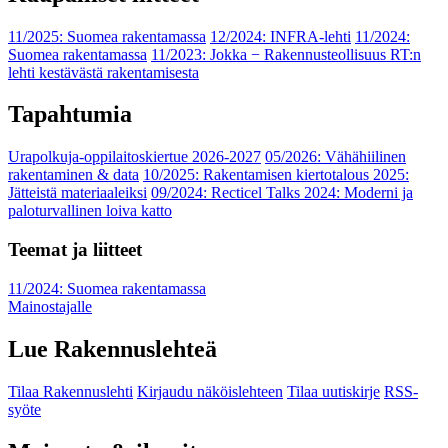
11/2025: Suomea rakentamassa
12/2024: INFRA-lehti
11/2024:
Suomea rakentamassa
11/2023: Jokka − Rakennusteollisuus RT:n
lehti kestävästä rakentamisesta
Tapahtumia
Urapolkuja-oppilaitoskiertue 2026-2027
05/2026: Vähähiilinen
rakentaminen & data
10/2025: Rakentamisen kiertotalous 2025:
Jätteistä materiaaleiksi
09/2024: Recticel Talks 2024: Moderni ja
paloturvallinen loiva katto
Teemat ja liitteet
11/2024: Suomea rakentamassa
Mainostajalle
Lue Rakennuslehteä
Tilaa Rakennuslehti
Kirjaudu näköislehteen
Tilaa uutiskirje
RSS-
syöte