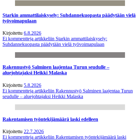
Starkin ammattilaiskysely: Suhdannekuopasta päädytään vielä
työvoimapulaan
Kirjoitettu
6.8.2026
Ei kommentteja
artikkeliin Starkin ammattilaiskysely:
Suhdannekuopasta päädytään vielä työvoimapulaan
Rakennustyö Salminen laajentaa Turun seudulle –
aluejohtajaksi Heikki Malaska
Kirjoitettu
5.8.2026
Ei kommentteja
artikkeliin Rakennustyö Salminen laajentaa Turun
seudulle – aluejohtajaksi Heikki Malaska
Rakentamisen työntekijämäärä laski edelleen
Kirjoitettu
22.7.2026
Ei kommentteja
artikkeliin Rakentamisen työntekijämäärä laski