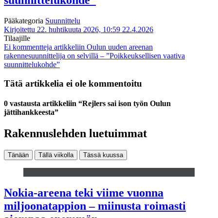
suunnittelukohde”
Pääkategoria
Suunnittelu
Kirjoitettu 22. huhtikuuta 2026, 10:59
22.4.2026
Tilaajille
Ei kommentteja
artikkeliin Oulun uuden areenan
rakennesuunnittelija on selvillä – ”Poikkeuksellisen vaativa
suunnittelukohde”
Tätä artikkelia ei ole kommentoitu
0 vastausta artikkeliin “Rejlers sai ison työn Oulun
jättihankkeesta”
Rakennuslehden luetuimmat
Tänään
Tällä viikolla
Tässä kuussa
Nokia-areena teki viime vuonna
miljoonatappion – miinusta roimasti