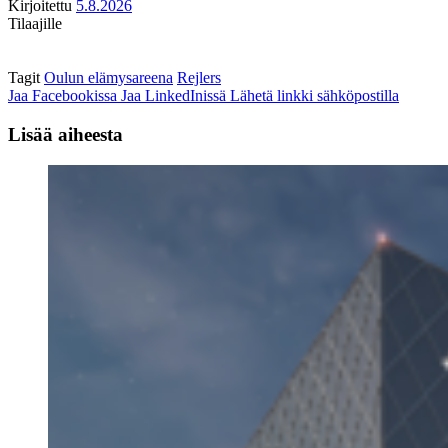
Kirjoitettu
5.8.2026
Tilaajille
Tagit
Oulun elämysareena
Rejlers
Jaa Facebookissa
Jaa LinkedInissä
Lähetä linkki sähköpostilla
Lisää aiheesta