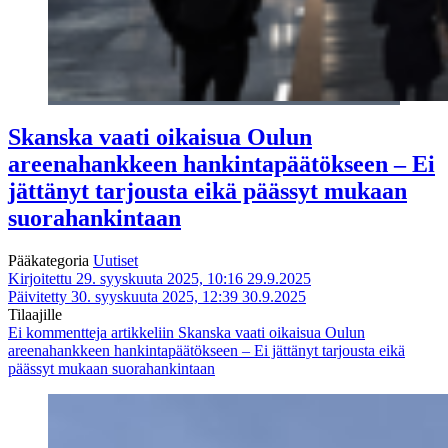
Skanska vaati oikaisua Oulun
areenahankkeen hankintapäätökseen – Ei
jättänyt tarjousta eikä päässyt mukaan
suorahankintaan
Pääkategoria
Uutiset
Kirjoitettu 29. syyskuuta 2025, 10:16
29.9.2025
Päivitetty 30. syyskuuta 2025, 12:39
30.9.2025
Tilaajille
Ei kommentteja
artikkeliin Skanska vaati oikaisua Oulun
areenahankkeen hankintapäätökseen – Ei jättänyt tarjousta eikä
päässyt mukaan suorahankintaan