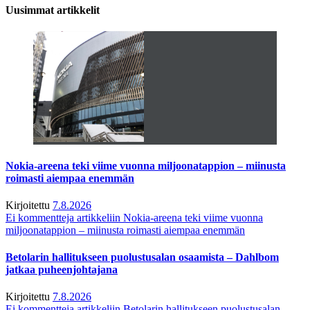
Uusimmat artikkelit
Nokia-areena teki viime vuonna miljoonatappion – miinusta
roimasti aiempaa enemmän
Kirjoitettu
7.8.2026
Ei kommentteja
artikkeliin Nokia-areena teki viime vuonna
miljoonatappion – miinusta roimasti aiempaa enemmän
Betolarin hallitukseen puolustusalan osaamista – Dahlbom
jatkaa puheenjohtajana
Kirjoitettu
7.8.2026
Ei kommentteja
artikkeliin Betolarin hallitukseen puolustusalan