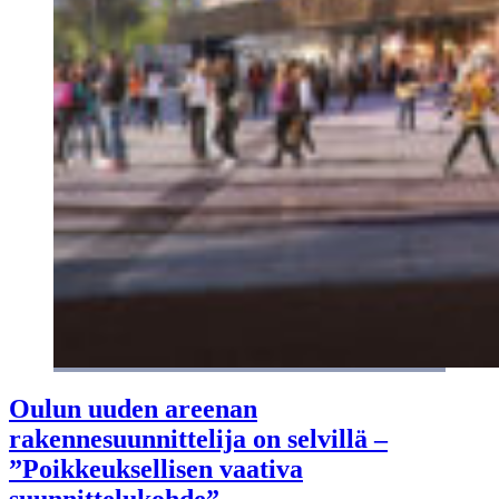
Oulun uuden areenan
rakennesuunnittelija on selvillä –
”Poikkeuksellisen vaativa