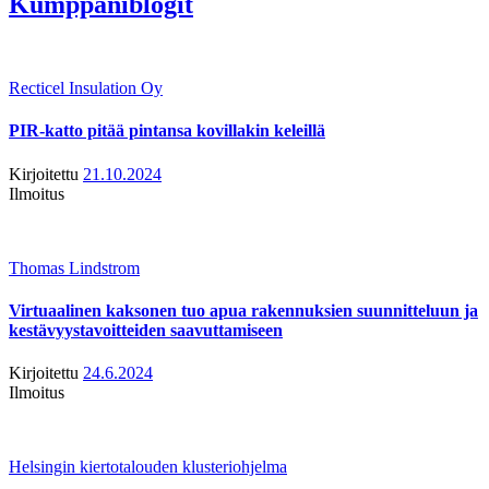
Kumppaniblogit
Recticel Insulation Oy
PIR-katto pitää pintansa kovillakin keleillä
Kirjoitettu
21.10.2024
Ilmoitus
Thomas Lindstrom
Virtuaalinen kaksonen tuo apua rakennuksien suunnitteluun ja
kestävyystavoitteiden saavuttamiseen
Kirjoitettu
24.6.2024
Ilmoitus
Helsingin kiertotalouden klusteriohjelma