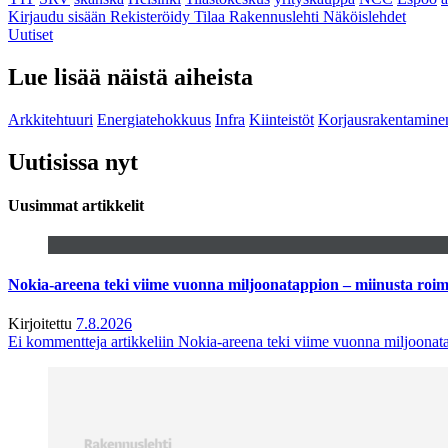
Kirjaudu sisään
Rekisteröidy
Tilaa Rakennuslehti
Näköislehdet
Uutiset
Lue lisää näistä aiheista
Arkkitehtuuri
Energiatehokkuus
Infra
Kiinteistöt
Korjausrakentamine
Uutisissa nyt
Uusimmat artikkelit
Nokia-areena teki viime vuonna miljoonatappion – miinusta ro
Kirjoitettu
7.8.2026
Ei kommentteja
artikkeliin Nokia-areena teki viime vuonna miljoona