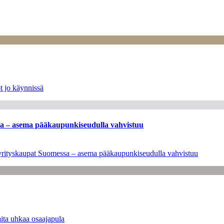
t jo käynnissä
ssa – asema pääkaupunkiseudulla vahvistuu
en yrityskaupat Suomessa – asema pääkaupunkiseudulla vahvistuu
ita uhkaa osaajapula