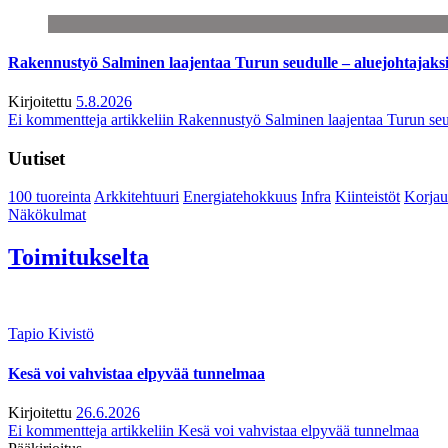
Rakennustyö Salminen laajentaa Turun seudulle – aluejohtajaks
Kirjoitettu
5.8.2026
Ei kommentteja
artikkeliin Rakennustyö Salminen laajentaa Turun seu
Uutiset
100 tuoreinta
Arkkitehtuuri
Energiatehokkuus
Infra
Kiinteistöt
Korjau
Näkökulmat
Toimitukselta
Tapio Kivistö
Kesä voi vahvistaa elpyvää tunnelmaa
Kirjoitettu
26.6.2026
Ei kommentteja
artikkeliin Kesä voi vahvistaa elpyvää tunnelmaa