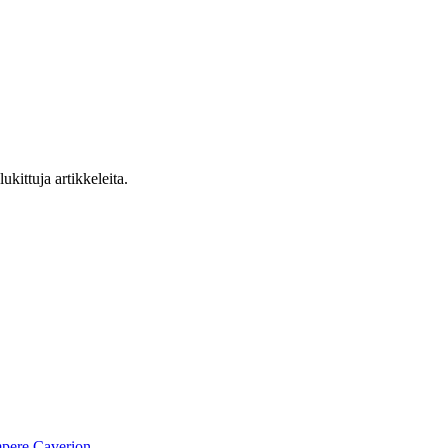
ukittuja artikkeleita.
pere
Caverion