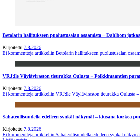
Betolarin hallitukseen puolustusalan osaamista – Dahlbom jatk
Kirjoitettu
7.8.2026
Ei kommentteja
artikkeliin Betolarin hallitukseen puolustusalan osa
VRJ:lle Väyläviraston tieurakka Oulusta – Poikkimaantien par
Kirjoitettu
7.8.2026
Ei kommentteja
artikkeliin VRJ:lle Väyläviraston tieurakka Oulusta 
Sahateollisuudella edelleen synkät näkymät – kiusana korkea pu
Kirjoitettu
7.8.2026
Ei kommentteja
artikkeliin Sahateollisuudella edelleen synkät näkym