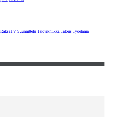
RaksaTV
Suunnittelu
Talotekniikka
Talous
Työelämä