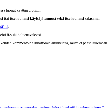
ssä luonut käyttäjäprofiilin
i (tai itse luomasi käyttäjätunnus) sekä itse luomasi salasana.
täällä
.
hti.fi-sisällöt luettavaksesi.
at oikeuden kommentoida lukottomia artikkeleita, mutta et pääse lukemaan l
asuntokauppa
asuntorakentaminen
Infra
talotekniikka
rakentaminen
Tam