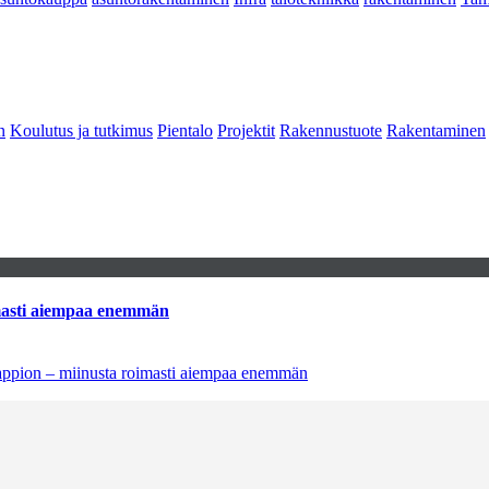
n
Koulutus ja tutkimus
Pientalo
Projektit
Rakennustuote
Rakentaminen
imasti aiempaa enemmän
tappion – miinusta roimasti aiempaa enemmän