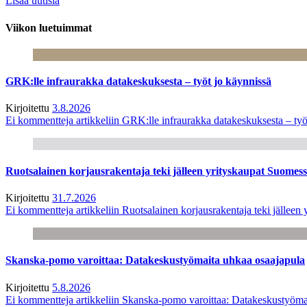
Lisää uutisia
Viikon luetuimmat
GRK:lle infraurakka datakeskuksesta – työt jo käynnissä
Kirjoitettu
3.8.2026
Ei kommentteja
artikkeliin GRK:lle infraurakka datakeskuksesta – työ
Ruotsalainen korjausrakentaja teki jälleen yrityskaupat Suome
Kirjoitettu
31.7.2026
Ei kommentteja
artikkeliin Ruotsalainen korjausrakentaja teki jälle
Skanska-pomo varoittaa: Datakeskustyömaita uhkaa osaajapula
Kirjoitettu
5.8.2026
Ei kommentteja
artikkeliin Skanska-pomo varoittaa: Datakeskustyöma