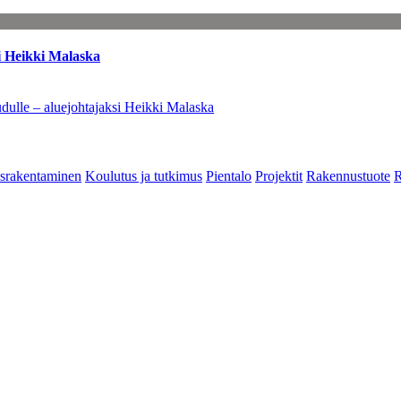
i Heikki Malaska
dulle – aluejohtajaksi Heikki Malaska
srakentaminen
Koulutus ja tutkimus
Pientalo
Projektit
Rakennustuote
R