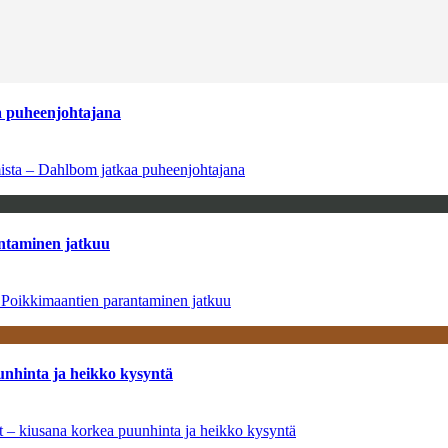
aa puheenjohtajana
amista – Dahlbom jatkaa puheenjohtajana
antaminen jatkuu
– Poikkimaantien parantaminen jatkuu
unhinta ja heikko kysyntä
ät – kiusana korkea puunhinta ja heikko kysyntä