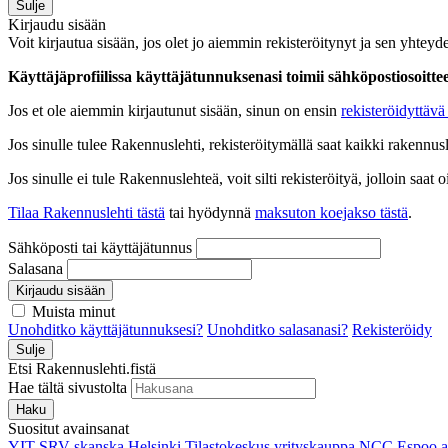
Sulje
Kirjaudu sisään
Voit kirjautua sisään, jos olet jo aiemmin rekisteröitynyt ja sen yhteyde
Käyttäjäprofiilissa käyttäjätunnuksenasi toimii sähköpostiosoittees
Jos et ole aiemmin kirjautunut sisään, sinun on ensin
rekisteröidyttävä 
Jos sinulle tulee Rakennuslehti, rekisteröitymällä saat kaikki rakennusle
Jos sinulle ei tule Rakennuslehteä, voit silti rekisteröityä, jolloin sa
Tilaa Rakennuslehti tästä
tai hyödynnä
maksuton koejakso tästä
.
Sähköposti tai käyttäjätunnus
Salasana
Kirjaudu sisään
Muista minut
Unohditko käyttäjätunnuksesi?
Unohditko salasanasi?
Rekisteröidy
Sulje
Etsi Rakennuslehti.fistä
Hae tältä sivustolta
Haku
Suositut avainsanat
YIT
SRV
skanska
Helsinki
Tilastokeskus
yrityskauppa
NCC
Espoo