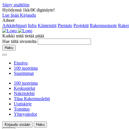
Siirry sisältöön
Hyödynnä 1kk/0€ diginäyte!
Lue lisää
Kirjaudu
Aiheet
Arkkitehtuuri
Infra
Kiinteistöt
Pientalo
Projektit
Rakennustuote
Raken
Kaikki mitä tietää pitää
Hae tältä sivustolta
Haku
Etusivu
100 tuoreinta
Suurimmat
100 tuoreinta
Keskustelut
Näköislehti
Tilaa Rakennuslehti
Uutiskirje
Toimitus
Yhteystiedot
Kirjaudu sisään
Haku