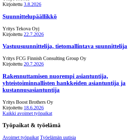
Kirjoitettu
3.8.2026
Suunnittelupäällikkö
Yritys
Tekova Oyj
Kirjoitettu
22.7.2026
Vastuusuunnittelija, tietomallintava suunnittelija
Yritys
FCG Finnish Consulting Group Oy
Kirjoitettu
20.7.2026
Rakennuttamisen nuorempi asiantuntija,
yhteistoiminnallisten hankkeiden asiantuntija ja
kustannusasiantuntija
Yritys
Boost Brothers Oy
Kirjoitettu
18.6.2026
Kaikki avoimet työpaikat
Työpaikat & työelämä
Avoimet työpaikat
Työelämän uutisia