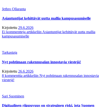
Jethro Ollaranta
Asiantuntijat kehittävät uutta mallia kampusasumiselle
Kirjoitettu
29.6.2026
Ei kommentteja
artikkeliin Asiantuntijat kehittävät uutta mallia
kampusasumiselle
Tarkastaja
Nyt pohtimaan rakennusalan innostavia viestejä!
Kirjoitettu
26.6.2026
8 kommenttia
artikkeliin Nyt pohtimaan rakennusalan innostavia
viestejä!
Sari Suominen
Digitaalinen riippuvuus on strateginen riski, jota Suomen