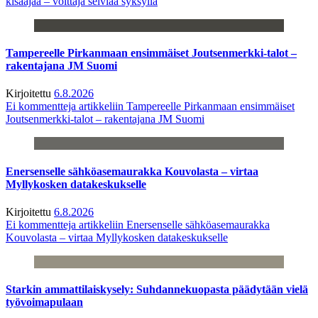
kisaajaa – voittaja selviää syksyllä
Tampereelle Pirkanmaan ensimmäiset Joutsenmerkki-talot –
rakentajana JM Suomi
Kirjoitettu
6.8.2026
Ei kommentteja
artikkeliin Tampereelle Pirkanmaan ensimmäiset
Joutsenmerkki-talot – rakentajana JM Suomi
Enersenselle sähköasemaurakka Kouvolasta – virtaa
Myllykosken datakeskukselle
Kirjoitettu
6.8.2026
Ei kommentteja
artikkeliin Enersenselle sähköasemaurakka
Kouvolasta – virtaa Myllykosken datakeskukselle
Starkin ammattilaiskysely: Suhdannekuopasta päädytään vielä
työvoimapulaan