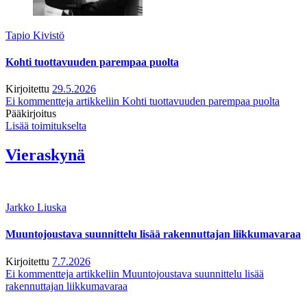
Tapio Kivistö
Kohti tuottavuuden parempaa puolta
Kirjoitettu
29.5.2026
Ei kommentteja
artikkeliin Kohti tuottavuuden parempaa puolta
Pääkirjoitus
Lisää toimitukselta
Vieraskynä
Jarkko Liuska
Muuntojoustava suunnittelu lisää rakennuttajan liikkumavaraa
Kirjoitettu
7.7.2026
Ei kommentteja
artikkeliin Muuntojoustava suunnittelu lisää
rakennuttajan liikkumavaraa