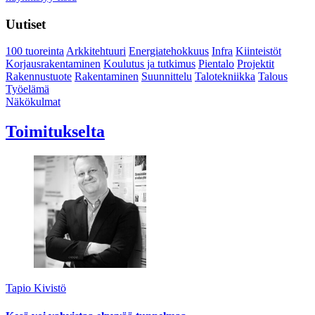
Uutiset
100 tuoreinta
Arkkitehtuuri
Energiatehokkuus
Infra
Kiinteistöt
Korjausrakentaminen
Koulutus ja tutkimus
Pientalo
Projektit
Rakennustuote
Rakentaminen
Suunnittelu
Talotekniikka
Talous
Työelämä
Näkökulmat
Toimitukselta
Tapio Kivistö