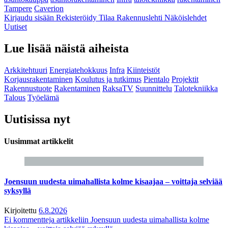
Tampere
Caverion
Kirjaudu sisään
Rekisteröidy
Tilaa Rakennuslehti
Näköislehdet
Uutiset
Lue lisää näistä aiheista
Arkkitehtuuri
Energiatehokkuus
Infra
Kiinteistöt
Korjausrakentaminen
Koulutus ja tutkimus
Pientalo
Projektit
Rakennustuote
Rakentaminen
RaksaTV
Suunnittelu
Talotekniikka
Talous
Työelämä
Uutisissa nyt
Uusimmat artikkelit
Joensuun uudesta uimahallista kolme kisaajaa – voittaja selviää
syksyllä
Kirjoitettu
6.8.2026
Ei kommentteja
artikkeliin Joensuun uudesta uimahallista kolme