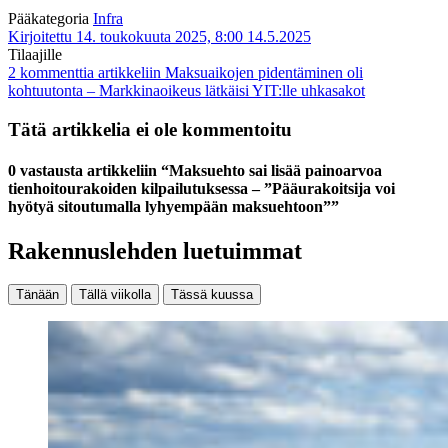
Pääkategoria
Infra
Kirjoitettu 14. toukokuuta 2025, 8:00
14.5.2025
Tilaajille
2 kommenttia
artikkeliin Maksuaikojen pidentäminen oli
kohtuutonta – Markkinaoikeus lätkäisi YIT:lle uhkasakot
Tätä artikkelia ei ole kommentoitu
0 vastausta artikkeliin “Maksuehto sai lisää painoarvoa
tienhoitourakoiden kilpailutuksessa – ”Pääurakoitsija voi
hyötyä sitoutumalla lyhyempään maksuehtoon””
Rakennuslehden luetuimmat
Tänään
Tällä viikolla
Tässä kuussa