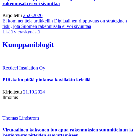
rakennusala ei voi sivuuttaa
Kirjoitettu
25.6.2026
Ei kommentteja
artikkeliin Digitaalinen riippuvuus on strateginen
riski, jota Suomen rakennusala ei voi sivuuttaa
Lisää vieraskynästä
Kumppaniblogit
Recticel Insulation Oy
PIR-katto pitää pintansa kovillakin keleillä
Kirjoitettu
21.10.2024
Ilmoitus
Thomas Lindstrom
Virtuaalinen kaksonen tuo apua rakennuksien suunnitteluun ja
kestävyystavoitteiden saavuttamiseen