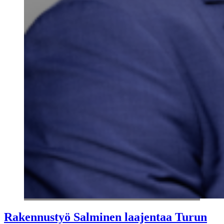
Rakennustyö Salminen laajentaa Turun