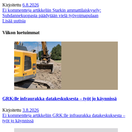
Kirjoitettu
6.8.2026
Ei kommentteja
artikkeliin Starkin ammattilaiskysely:
Suhdannekuopasta päädytään vielä työvoimapulaan
Lisää uutisia
Viikon luetuimmat
GRK:lle infraurakka datakeskuksesta – työt jo käynnissä
Kirjoitettu
3.8.2026
Ei kommentteja
artikkeliin GRK:lle infraurakka datakeskuksesta –
työt jo käynnissä