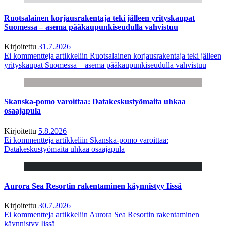
Ruotsalainen korjausrakentaja teki jälleen yrityskaupat
Suomessa – asema pääkaupunkiseudulla vahvistuu
Kirjoitettu
31.7.2026
Ei kommentteja
artikkeliin Ruotsalainen korjausrakentaja teki jälleen
yrityskaupat Suomessa – asema pääkaupunkiseudulla vahvistuu
Skanska-pomo varoittaa: Datakeskustyömaita uhkaa
osaajapula
Kirjoitettu
5.8.2026
Ei kommentteja
artikkeliin Skanska-pomo varoittaa:
Datakeskustyömaita uhkaa osaajapula
Aurora Sea Resortin rakentaminen käynnistyy Iissä
Kirjoitettu
30.7.2026
Ei kommentteja
artikkeliin Aurora Sea Resortin rakentaminen
käynnistyy Iissä