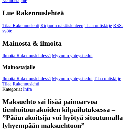
Mainostajalle
Lue Rakennuslehteä
Tilaa Rakennuslehti
Kirjaudu näköislehteen
Tilaa uutiskirje
RSS-
syöte
Mainosta & ilmoita
Ilmoita Rakennuslehdessä
Myynnin yhteystiedot
Mainostajalle
Ilmoita Rakennuslehdessä
Myynnin yhteystiedot
Tilaa uutiskirje
Tilaa Rakennuslehti
Kategoriat
Infra
Maksuehto sai lisää painoarvoa
tienhoitourakoiden kilpailutuksessa –
”Pääurakoitsija voi hyötyä sitoutumalla
lyhyempään maksuehtoon”