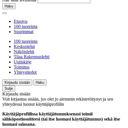
Haku
Etusivu
100 tuoreinta
Suurimmat
100 tuoreinta
Keskustelut
Näköislehti
Tilaa Rakennuslehti
Uutiskirje
Toimitus
Yhteystiedot
Kirjaudu sisään
Haku
Sulje
Kirjaudu sisään
Voit kirjautua sisään, jos olet jo aiemmin rekisteröitynyt ja sen
yhteydessä luonut käyttäjäprofiilin
Käyttäjäprofiilissa käyttäjätunnuksenasi toimii
sähköpostiosoitteesi (tai itse luomasi käyttäjätunnus) sekä itse
luomasi salasana.