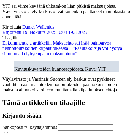
YIT sai viime keväänä uhkasakon liian pitkistä maksuajoista.
Väylävirasto ja ely-keskus olivat kuitenkin päättäneet muutoksista jo
ennen tätä.
Kirjoittaja
Daniel Wallenius
Kirjoitettu 19. elokuuta 2025, 6:03
19.8.2025
Tilaajille
Ei kommentteja
artikkeliin Maksuehto sai lisää painoarvoa
tienhoitourakoiden kilpailutuksessa – ”Pääurakoitsija voi hyötyä
sitoutumalla lyhyempään maksuehtoon”
Kuvituskuva teiden kunnossapidosta. Kuva: YIT
Väylävirasto ja Varsinais-Suomen ely-keskus ovat pyrkineet
vauhdittamaan maanteiden hoitourakoiden pääurakoitsijoiden
maksuja aliurakoitsijoilleen muuttamalla kilpailutuksen ehtoja.
Tämä artikkeli on tilaajille
Kirjaudu sisään
Sähköposti tai käyttäjätunnus