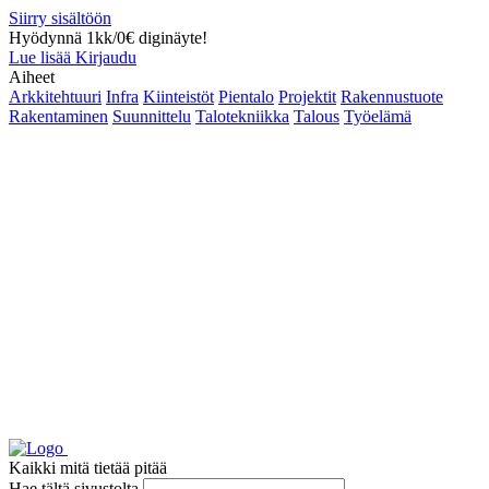
Siirry sisältöön
Hyödynnä 1kk/0€ diginäyte!
Lue lisää
Kirjaudu
Aiheet
Arkkitehtuuri
Infra
Kiinteistöt
Pientalo
Projektit
Rakennustuote
Rakentaminen
Suunnittelu
Talotekniikka
Talous
Työelämä
Kaikki mitä tietää pitää
Hae tältä sivustolta