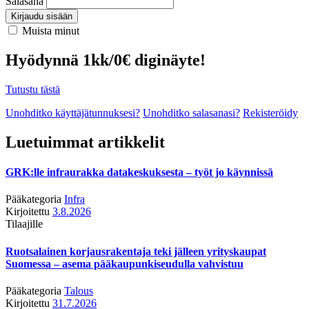
Salasana
Kirjaudu sisään
Muista minut
Hyödynnä 1kk/0€ diginäyte!
Tutustu tästä
Unohditko käyttäjätunnuksesi?
Unohditko salasanasi?
Rekisteröidy
Luetuimmat artikkelit
GRK:lle infraurakka datakeskuksesta – työt jo käynnissä
Pääkategoria
Infra
Kirjoitettu
3.8.2026
Tilaajille
Ruotsalainen korjausrakentaja teki jälleen yrityskaupat
Suomessa – asema pääkaupunkiseudulla vahvistuu
Pääkategoria
Talous
Kirjoitettu
31.7.2026