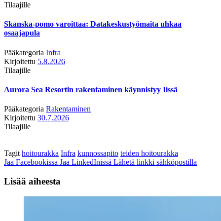
Tilaajille
Skanska-pomo varoittaa: Datakeskustyömaita uhkaa
osaajapula
Pääkategoria
Infra
Kirjoitettu
5.8.2026
Tilaajille
Aurora Sea Resortin rakentaminen käynnistyy Iissä
Pääkategoria
Rakentaminen
Kirjoitettu
30.7.2026
Tilaajille
Tagit
hoitourakka
Infra
kunnossapito
teiden hoitourakka
Jaa Facebookissa
Jaa LinkedInissä
Lähetä linkki sähköpostilla
Lisää aiheesta