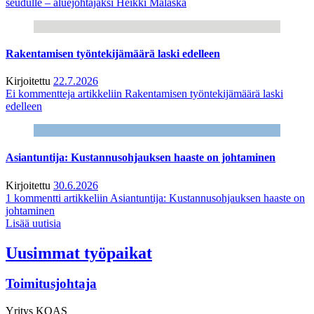
seudulle – aluejohtajaksi Heikki Malaska
Rakentamisen työntekijämäärä laski edelleen
Kirjoitettu
22.7.2026
Ei kommentteja
artikkeliin Rakentamisen työntekijämäärä laski
edelleen
Asiantuntija: Kustannusohjauksen haaste on johtaminen
Kirjoitettu
30.6.2026
1 kommentti
artikkeliin Asiantuntija: Kustannusohjauksen haaste on
johtaminen
Lisää uutisia
Uusimmat työpaikat
Toimitusjohtaja
Yritys
KOAS