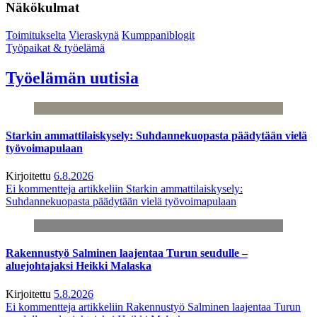
Näkökulmat
Toimitukselta
Vieraskynä
Kumppaniblogit
Työpaikat & työelämä
Työelämän uutisia
Starkin ammattilaiskysely: Suhdannekuopasta päädytään vielä
työvoimapulaan
Kirjoitettu
6.8.2026
Ei kommentteja
artikkeliin Starkin ammattilaiskysely:
Suhdannekuopasta päädytään vielä työvoimapulaan
Rakennustyö Salminen laajentaa Turun seudulle –
aluejohtajaksi Heikki Malaska
Kirjoitettu
5.8.2026
Ei kommentteja
artikkeliin Rakennustyö Salminen laajentaa Turun