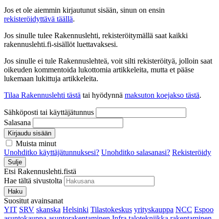
Jos et ole aiemmin kirjautunut sisään, sinun on ensin
rekisteröidyttävä täällä
.
Jos sinulle tulee Rakennuslehti, rekisteröitymällä saat kaikki
rakennuslehti.fi-sisällöt luettavaksesi.
Jos sinulle ei tule Rakennuslehteä, voit silti rekisteröityä, jolloin saat
oikeuden kommentoida lukottomia artikkeleita, mutta et pääse
lukemaan lukittuja artikkeleita.
Tilaa Rakennuslehti tästä
tai hyödynnä
maksuton koejakso tästä
.
Sähköposti tai käyttäjätunnus
Salasana
Kirjaudu sisään
Muista minut
Unohditko käyttäjätunnuksesi?
Unohditko salasanasi?
Rekisteröidy
Sulje
Etsi Rakennuslehti.fistä
Hae tältä sivustolta
Haku
Suositut avainsanat
YIT
SRV
skanska
Helsinki
Tilastokeskus
yrityskauppa
NCC
Espoo
asuntokauppa
asuntorakentaminen
Infra
talotekniikka
rakentaminen