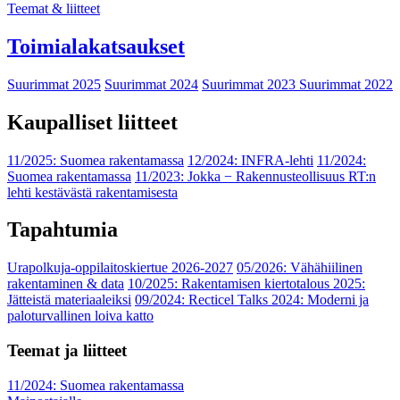
Teemat & liitteet
Toimialakatsaukset
Suurimmat 2025
Suurimmat 2024
Suurimmat 2023
Suurimmat 2022
Kaupalliset liitteet
11/2025: Suomea rakentamassa
12/2024: INFRA-lehti
11/2024:
Suomea rakentamassa
11/2023: Jokka − Rakennusteollisuus RT:n
lehti kestävästä rakentamisesta
Tapahtumia
Urapolkuja-oppilaitoskiertue 2026-2027
05/2026: Vähähiilinen
rakentaminen & data
10/2025: Rakentamisen kiertotalous 2025:
Jätteistä materiaaleiksi
09/2024: Recticel Talks 2024: Moderni ja
paloturvallinen loiva katto
Teemat ja liitteet
11/2024: Suomea rakentamassa