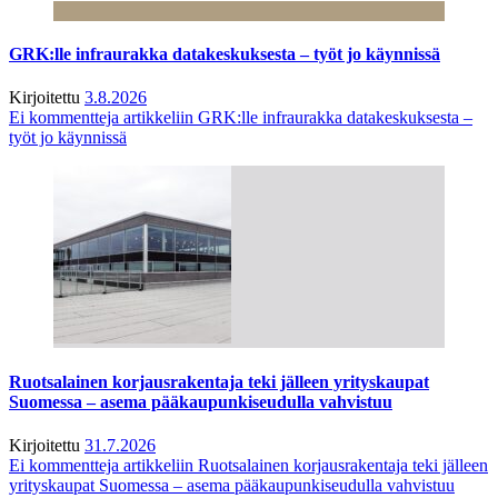
GRK:lle infraurakka datakeskuksesta – työt jo käynnissä
Kirjoitettu
3.8.2026
Ei kommentteja
artikkeliin GRK:lle infraurakka datakeskuksesta –
työt jo käynnissä
Ruotsalainen korjausrakentaja teki jälleen yrityskaupat
Suomessa – asema pääkaupunkiseudulla vahvistuu
Kirjoitettu
31.7.2026
Ei kommentteja
artikkeliin Ruotsalainen korjausrakentaja teki jälleen
yrityskaupat Suomessa – asema pääkaupunkiseudulla vahvistuu