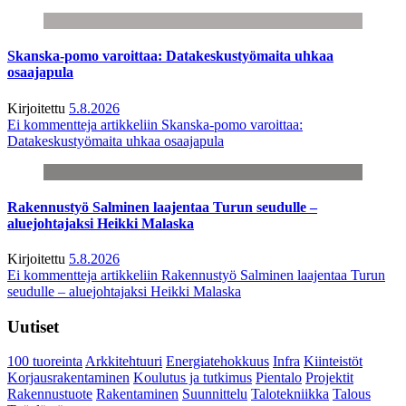
Skanska-pomo varoittaa: Datakeskustyömaita uhkaa
osaajapula
Kirjoitettu
5.8.2026
Ei kommentteja
artikkeliin Skanska-pomo varoittaa:
Datakeskustyömaita uhkaa osaajapula
Rakennustyö Salminen laajentaa Turun seudulle –
aluejohtajaksi Heikki Malaska
Kirjoitettu
5.8.2026
Ei kommentteja
artikkeliin Rakennustyö Salminen laajentaa Turun
seudulle – aluejohtajaksi Heikki Malaska
Uutiset
100 tuoreinta
Arkkitehtuuri
Energiatehokkuus
Infra
Kiinteistöt
Korjausrakentaminen
Koulutus ja tutkimus
Pientalo
Projektit
Rakennustuote
Rakentaminen
Suunnittelu
Talotekniikka
Talous