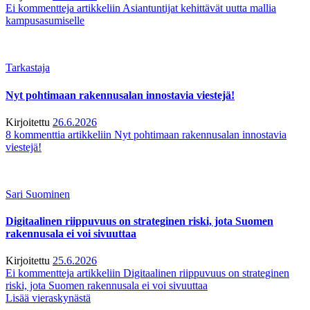
Ei kommentteja
artikkeliin Asiantuntijat kehittävät uutta mallia
kampusasumiselle
Tarkastaja
Nyt pohtimaan rakennusalan innostavia viestejä!
Kirjoitettu
26.6.2026
8 kommenttia
artikkeliin Nyt pohtimaan rakennusalan innostavia
viestejä!
Sari Suominen
Digitaalinen riippuvuus on strateginen riski, jota Suomen
rakennusala ei voi sivuuttaa
Kirjoitettu
25.6.2026
Ei kommentteja
artikkeliin Digitaalinen riippuvuus on strateginen
riski, jota Suomen rakennusala ei voi sivuuttaa
Lisää vieraskynästä