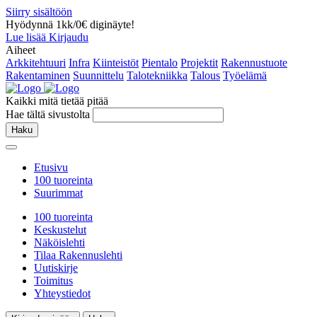
Siirry sisältöön
Hyödynnä 1kk/0€ diginäyte!
Lue lisää
Kirjaudu
Aiheet
Arkkitehtuuri
Infra
Kiinteistöt
Pientalo
Projektit
Rakennustuote
Rakentaminen
Suunnittelu
Talotekniikka
Talous
Työelämä
Kaikki mitä tietää pitää
Hae tältä sivustolta
Haku
Etusivu
100 tuoreinta
Suurimmat
100 tuoreinta
Keskustelut
Näköislehti
Tilaa Rakennuslehti
Uutiskirje
Toimitus
Yhteystiedot