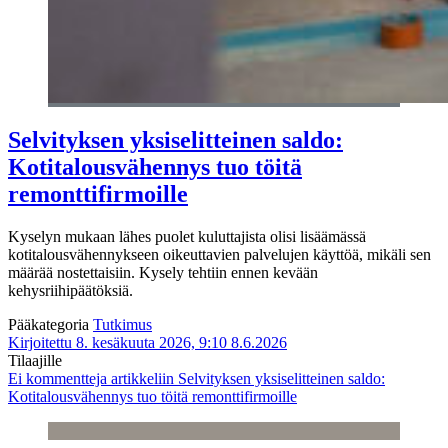
Selvityksen yksiselitteinen saldo:
Kotitalousvähennys tuo töitä
remonttifirmoille
Kyselyn mukaan lähes puolet kuluttajista olisi lisäämässä
kotitalousvähennykseen oikeuttavien palvelujen käyttöä, mikäli sen
määrää nostettaisiin. Kysely tehtiin ennen kevään
kehysriihipäätöksiä.
Pääkategoria
Tutkimus
Kirjoitettu 8. kesäkuuta 2026, 9:10
8.6.2026
Tilaajille
Ei kommentteja
artikkeliin Selvityksen yksiselitteinen saldo:
Kotitalousvähennys tuo töitä remonttifirmoille