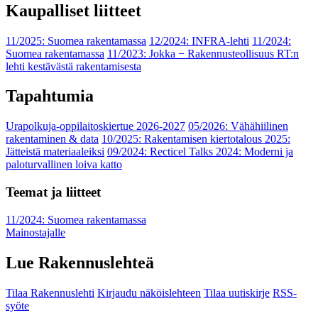
Kaupalliset liitteet
11/2025: Suomea rakentamassa
12/2024: INFRA-lehti
11/2024:
Suomea rakentamassa
11/2023: Jokka − Rakennusteollisuus RT:n
lehti kestävästä rakentamisesta
Tapahtumia
Urapolkuja-oppilaitoskiertue 2026-2027
05/2026: Vähähiilinen
rakentaminen & data
10/2025: Rakentamisen kiertotalous 2025:
Jätteistä materiaaleiksi
09/2024: Recticel Talks 2024: Moderni ja
paloturvallinen loiva katto
Teemat ja liitteet
11/2024: Suomea rakentamassa
Mainostajalle
Lue Rakennuslehteä
Tilaa Rakennuslehti
Kirjaudu näköislehteen
Tilaa uutiskirje
RSS-
syöte