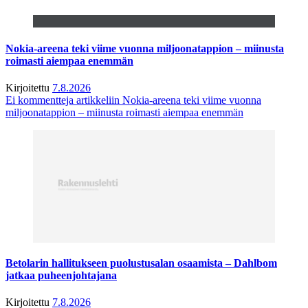
Nokia-areena teki viime vuonna miljoonatappion – miinusta
roimasti aiempaa enemmän
Kirjoitettu
7.8.2026
Ei kommentteja
artikkeliin Nokia-areena teki viime vuonna
miljoonatappion – miinusta roimasti aiempaa enemmän
Betolarin hallitukseen puolustusalan osaamista – Dahlbom
jatkaa puheenjohtajana
Kirjoitettu
7.8.2026