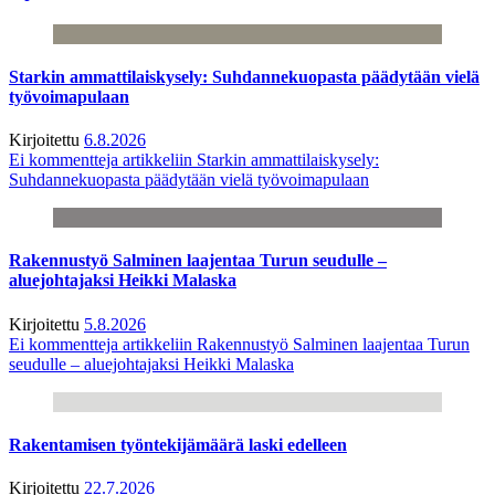
Starkin ammattilaiskysely: Suhdannekuopasta päädytään vielä
työvoimapulaan
Kirjoitettu
6.8.2026
Ei kommentteja
artikkeliin Starkin ammattilaiskysely:
Suhdannekuopasta päädytään vielä työvoimapulaan
Rakennustyö Salminen laajentaa Turun seudulle –
aluejohtajaksi Heikki Malaska
Kirjoitettu
5.8.2026
Ei kommentteja
artikkeliin Rakennustyö Salminen laajentaa Turun
seudulle – aluejohtajaksi Heikki Malaska
Rakentamisen työntekijämäärä laski edelleen
Kirjoitettu
22.7.2026