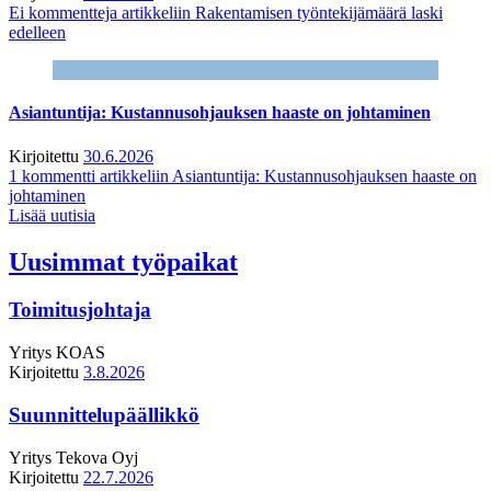
Ei kommentteja
artikkeliin Rakentamisen työntekijämäärä laski
edelleen
Asiantuntija: Kustannusohjauksen haaste on johtaminen
Kirjoitettu
30.6.2026
1 kommentti
artikkeliin Asiantuntija: Kustannusohjauksen haaste on
johtaminen
Lisää uutisia
Uusimmat työpaikat
Toimitusjohtaja
Yritys
KOAS
Kirjoitettu
3.8.2026
Suunnittelupäällikkö
Yritys
Tekova Oyj
Kirjoitettu
22.7.2026