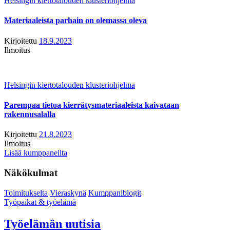
Helsingin kiertotalouden klusteriohjelma
Materiaaleista parhain on olemassa oleva
Kirjoitettu
18.9.2023
Ilmoitus
Helsingin kiertotalouden klusteriohjelma
Parempaa tietoa kierrätysmateriaaleista kaivataan
rakennusalalla
Kirjoitettu
21.8.2023
Ilmoitus
Lisää kumppaneilta
Näkökulmat
Toimitukselta
Vieraskynä
Kumppaniblogit
Työpaikat & työelämä
Työelämän uutisia