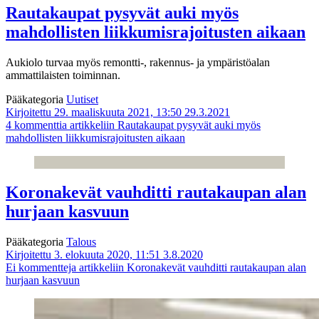
Rautakaupat pysyvät auki myös
mahdollisten liikkumisrajoitusten aikaan
Aukiolo turvaa myös remontti-, rakennus- ja ympäristöalan
ammattilaisten toiminnan.
Pääkategoria
Uutiset
Kirjoitettu 29. maaliskuuta 2021, 13:50
29.3.2021
4 kommenttia
artikkeliin Rautakaupat pysyvät auki myös
mahdollisten liikkumisrajoitusten aikaan
Koronakevät vauhditti rautakaupan alan
hurjaan kasvuun
Pääkategoria
Talous
Kirjoitettu 3. elokuuta 2020, 11:51
3.8.2020
Ei kommentteja
artikkeliin Koronakevät vauhditti rautakaupan alan
hurjaan kasvuun