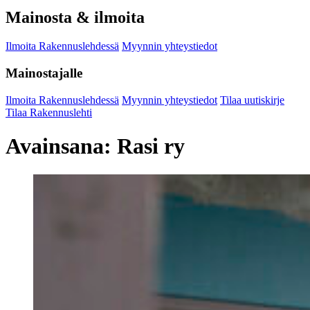
Mainosta & ilmoita
Ilmoita Rakennuslehdessä
Myynnin yhteystiedot
Mainostajalle
Ilmoita Rakennuslehdessä
Myynnin yhteystiedot
Tilaa uutiskirje
Tilaa Rakennuslehti
Avainsana:
Rasi ry