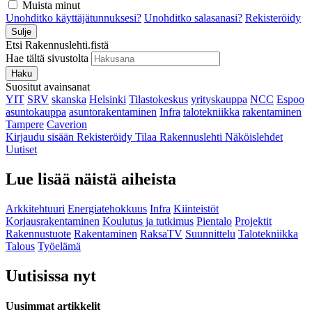
Muista minut
Unohditko käyttäjätunnuksesi?
Unohditko salasanasi?
Rekisteröidy
Sulje
Etsi Rakennuslehti.fistä
Hae tältä sivustolta
Haku
Suositut avainsanat
YIT
SRV
skanska
Helsinki
Tilastokeskus
yrityskauppa
NCC
Espoo
asuntokauppa
asuntorakentaminen
Infra
talotekniikka
rakentaminen
Tampere
Caverion
Kirjaudu sisään
Rekisteröidy
Tilaa Rakennuslehti
Näköislehdet
Uutiset
Lue lisää näistä aiheista
Arkkitehtuuri
Energiatehokkuus
Infra
Kiinteistöt
Korjausrakentaminen
Koulutus ja tutkimus
Pientalo
Projektit
Rakennustuote
Rakentaminen
RaksaTV
Suunnittelu
Talotekniikka
Talous
Työelämä
Uutisissa nyt
Uusimmat artikkelit