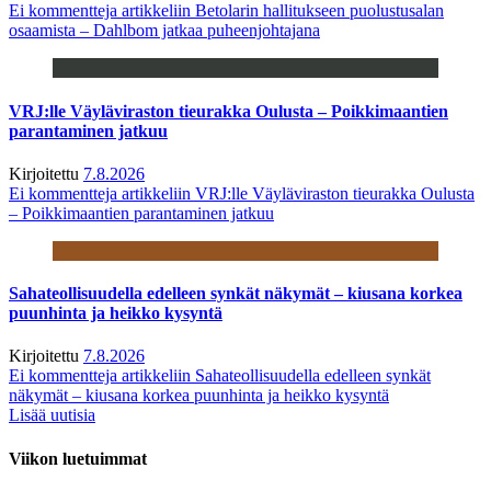
Ei kommentteja
artikkeliin Betolarin hallitukseen puolustusalan
osaamista – Dahlbom jatkaa puheenjohtajana
VRJ:lle Väyläviraston tieurakka Oulusta – Poikkimaantien
parantaminen jatkuu
Kirjoitettu
7.8.2026
Ei kommentteja
artikkeliin VRJ:lle Väyläviraston tieurakka Oulusta
– Poikkimaantien parantaminen jatkuu
Sahateollisuudella edelleen synkät näkymät – kiusana korkea
puunhinta ja heikko kysyntä
Kirjoitettu
7.8.2026
Ei kommentteja
artikkeliin Sahateollisuudella edelleen synkät
näkymät – kiusana korkea puunhinta ja heikko kysyntä
Lisää uutisia
Viikon luetuimmat