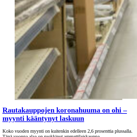
Rautakauppojen koronahuuma on ohi –
myynti kääntynyt laskuun
Koko vuoden myynti on kuitenkin edelleen 2,6 prosenttia plussalla.
Tänä vuonna alaa on ruokkinut ammattilaiskauppa.