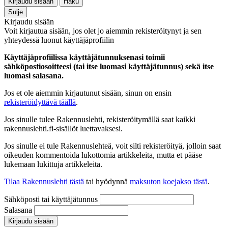
Kirjaudu sisään
Haku
Sulje
Kirjaudu sisään
Voit kirjautua sisään, jos olet jo aiemmin rekisteröitynyt ja sen
yhteydessä luonut käyttäjäprofiilin
Käyttäjäprofiilissa käyttäjätunnuksenasi toimii
sähköpostiosoitteesi (tai itse luomasi käyttäjätunnus) sekä itse
luomasi salasana.
Jos et ole aiemmin kirjautunut sisään, sinun on ensin
rekisteröidyttävä täällä
.
Jos sinulle tulee Rakennuslehti, rekisteröitymällä saat kaikki
rakennuslehti.fi-sisällöt luettavaksesi.
Jos sinulle ei tule Rakennuslehteä, voit silti rekisteröityä, jolloin saat
oikeuden kommentoida lukottomia artikkeleita, mutta et pääse
lukemaan lukittuja artikkeleita.
Tilaa Rakennuslehti tästä
tai hyödynnä
maksuton koejakso tästä
.
Sähköposti tai käyttäjätunnus
Salasana
Kirjaudu sisään