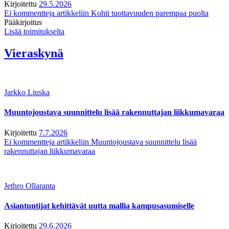
Kirjoitettu
29.5.2026
Ei kommentteja
artikkeliin Kohti tuottavuuden parempaa puolta
Pääkirjoitus
Lisää toimitukselta
Vieraskynä
Jarkko Liuska
Muuntojoustava suunnittelu lisää rakennuttajan liikkumavaraa
Kirjoitettu
7.7.2026
Ei kommentteja
artikkeliin Muuntojoustava suunnittelu lisää
rakennuttajan liikkumavaraa
Jethro Ollaranta
Asiantuntijat kehittävät uutta mallia kampusasumiselle
Kirjoitettu
29.6.2026