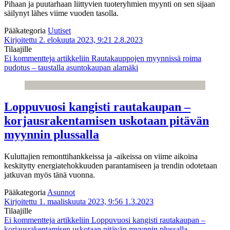
Pihaan ja puutarhaan liittyvien tuoteryhmien myynti on sen sijaan
säilynyt lähes viime vuoden tasolla.
Pääkategoria
Uutiset
Kirjoitettu 2. elokuuta 2023, 9:21
2.8.2023
Tilaajille
Ei kommentteja
artikkeliin Rautakauppojen myynnissä roima
pudotus – taustalla asuntokaupan alamäki
Loppuvuosi kangisti rautakaupan –
korjausrakentamisen uskotaan pitävän
myynnin plussalla
Kuluttajien remonttihankkeissa ja -aikeissa on viime aikoina
keskitytty energiatehokkuuden parantamiseen ja trendin odotetaan
jatkuvan myös tänä vuonna.
Pääkategoria
Asunnot
Kirjoitettu 1. maaliskuuta 2023, 9:56
1.3.2023
Tilaajille
Ei kommentteja
artikkeliin Loppuvuosi kangisti rautakaupan –
korjausrakentamisen uskotaan pitävän myynnin plussalla