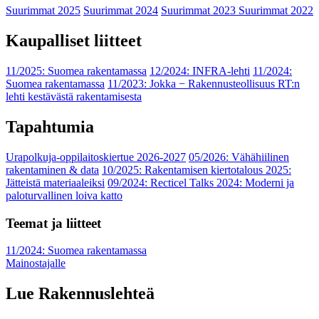
Suurimmat 2025
Suurimmat 2024
Suurimmat 2023
Suurimmat 2022
Kaupalliset liitteet
11/2025: Suomea rakentamassa
12/2024: INFRA-lehti
11/2024:
Suomea rakentamassa
11/2023: Jokka − Rakennusteollisuus RT:n
lehti kestävästä rakentamisesta
Tapahtumia
Urapolkuja-oppilaitoskiertue 2026-2027
05/2026: Vähähiilinen
rakentaminen & data
10/2025: Rakentamisen kiertotalous 2025:
Jätteistä materiaaleiksi
09/2024: Recticel Talks 2024: Moderni ja
paloturvallinen loiva katto
Teemat ja liitteet
11/2024: Suomea rakentamassa
Mainostajalle
Lue Rakennuslehteä