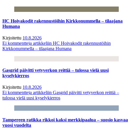
HC Hoivakodit rakennustöihin Kirkkonummella – tilaajana
Humana
Kirjoitettu
10.8.2026
Ei kommentteja
artikkeliin HC Hoivakodit rakennustöihin
Kirkkonummella – tilaajana Humana
Gasgrid päivitti vetyverkon reittiä – tulossa vielä uusi
kyselykierros
Kirjoitettu
10.8.2026
Ei kommentteja
artikkeliin Gasgrid päivitti vetyverkon reittiä –
tulossa vielä uusi kyselykierros
Tampereen ratikka rikkoi kaksi merkkipaalua – suosio kasvaa
vuosi vuodelta