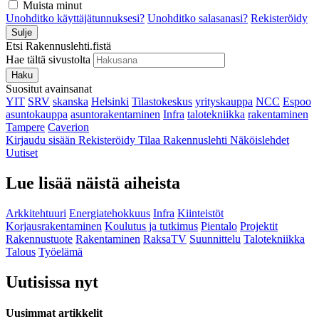
Muista minut
Unohditko käyttäjätunnuksesi?
Unohditko salasanasi?
Rekisteröidy
Sulje
Etsi Rakennuslehti.fistä
Hae tältä sivustolta
Haku
Suositut avainsanat
YIT
SRV
skanska
Helsinki
Tilastokeskus
yrityskauppa
NCC
Espoo
asuntokauppa
asuntorakentaminen
Infra
talotekniikka
rakentaminen
Tampere
Caverion
Kirjaudu sisään
Rekisteröidy
Tilaa Rakennuslehti
Näköislehdet
Uutiset
Lue lisää näistä aiheista
Arkkitehtuuri
Energiatehokkuus
Infra
Kiinteistöt
Korjausrakentaminen
Koulutus ja tutkimus
Pientalo
Projektit
Rakennustuote
Rakentaminen
RaksaTV
Suunnittelu
Talotekniikka
Talous
Työelämä
Uutisissa nyt
Uusimmat artikkelit