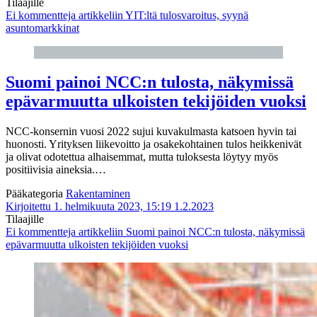
Tilaajille
Ei kommentteja
artikkeliin YIT:ltä tulosvaroitus, syynä
asuntomarkkinat
Suomi painoi NCC:n tulosta, näkymissä
epävarmuutta ulkoisten tekijöiden vuoksi
NCC-konsernin vuosi 2022 sujui kuvakulmasta katsoen hyvin tai
huonosti. Yrityksen liikevoitto ja osakekohtainen tulos heikkenivät
ja olivat odotettua alhaisemmat, mutta tuloksesta löytyy myös
positiivisia aineksia.…
Pääkategoria
Rakentaminen
Kirjoitettu 1. helmikuuta 2023, 15:19
1.2.2023
Tilaajille
Ei kommentteja
artikkeliin Suomi painoi NCC:n tulosta, näkymissä
epävarmuutta ulkoisten tekijöiden vuoksi