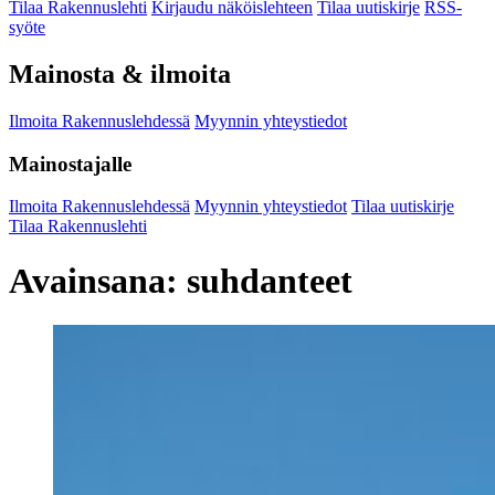
Tilaa Rakennuslehti
Kirjaudu näköislehteen
Tilaa uutiskirje
RSS-
syöte
Mainosta & ilmoita
Ilmoita Rakennuslehdessä
Myynnin yhteystiedot
Mainostajalle
Ilmoita Rakennuslehdessä
Myynnin yhteystiedot
Tilaa uutiskirje
Tilaa Rakennuslehti
Avainsana:
suhdanteet