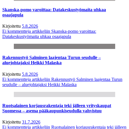
Skanska-pomo varoittaa: Datakeskustyömaita uhkaa
osaajapula
Kirjoitettu
5.8.2026
Ei kommentteja
artikkeliin Skanska-pomo varoittaa:
Datakeskustyömaita uhkaa osaajapula
Rakennustyö Salminen laajentaa Turun seudulle –
aluejohtajaksi Heikki Malaska
Kirjoitettu
5.8.2026
Ei kommentteja
artikkeliin Rakennustyö Salminen laajentaa Turun
seudulle – aluejohtajaksi Heikki Malaska
Ruotsalainen korjausrakentaja teki jälleen yrityskaupat
Suomessa – asema pääkaupunkiseudulla vahvistuu
Kirjoitettu
31.7.2026
Ei kommentteja
artikkeliin Ruotsalainen korjausrakentaja teki jälleen