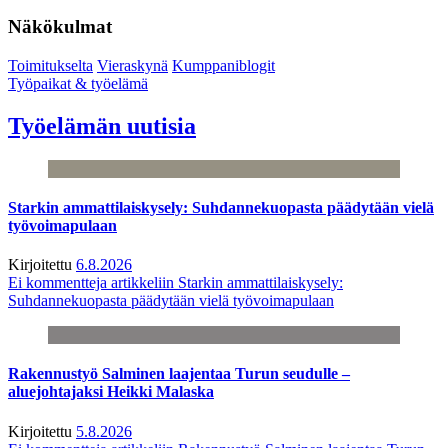
Näkökulmat
Toimitukselta
Vieraskynä
Kumppaniblogit
Työpaikat & työelämä
Työelämän uutisia
Starkin ammattilaiskysely: Suhdannekuopasta päädytään vielä
työvoimapulaan
Kirjoitettu
6.8.2026
Ei kommentteja
artikkeliin Starkin ammattilaiskysely:
Suhdannekuopasta päädytään vielä työvoimapulaan
Rakennustyö Salminen laajentaa Turun seudulle –
aluejohtajaksi Heikki Malaska
Kirjoitettu
5.8.2026