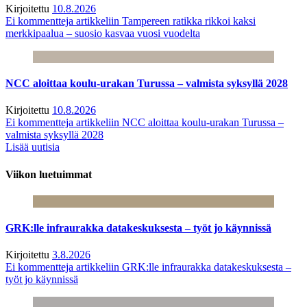
Kirjoitettu
10.8.2026
Ei kommentteja
artikkeliin Tampereen ratikka rikkoi kaksi
merkkipaalua – suosio kasvaa vuosi vuodelta
NCC aloittaa koulu-urakan Turussa – valmista syksyllä 2028
Kirjoitettu
10.8.2026
Ei kommentteja
artikkeliin NCC aloittaa koulu-urakan Turussa –
valmista syksyllä 2028
Lisää uutisia
Viikon luetuimmat
GRK:lle infraurakka datakeskuksesta – työt jo käynnissä
Kirjoitettu
3.8.2026
Ei kommentteja
artikkeliin GRK:lle infraurakka datakeskuksesta –
työt jo käynnissä