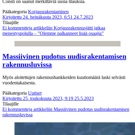
Consti on saanut merkittäviä uusia tilauksia.
Pääkategoria
Korjausrakentaminen
Kirjoitettu 24. heinäkuuta 2023, 6:51
24.7.2023
Tilaajille
Ei kommentteja
artikkeliin Korjausrakennusjätti jatkaa
menestyspolulla – ”Olemme palkanneet lisää osaajia”
Massiivinen pudotus uudisrakentamisen
rakennusluvissa
Myös aloitettujen rakennushankkeiden kuutiomäärä laski selvästi
vuodentakaisesta.
Pääkategoria
Uutiset
Kirjoitettu 25. toukokuuta 2023, 9:19
25.5.2023
Tilaajille
Ei kommentteja
artikkeliin Massiivinen pudotus uudisrakentamisen
rakennusluvissa