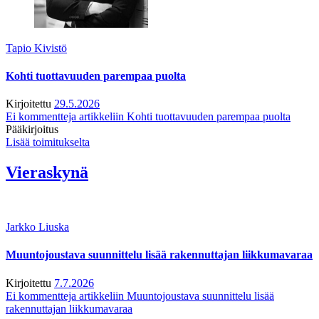
Tapio Kivistö
Kohti tuottavuuden parempaa puolta
Kirjoitettu
29.5.2026
Ei kommentteja
artikkeliin Kohti tuottavuuden parempaa puolta
Pääkirjoitus
Lisää toimitukselta
Vieraskynä
Jarkko Liuska
Muuntojoustava suunnittelu lisää rakennuttajan liikkumavaraa
Kirjoitettu
7.7.2026
Ei kommentteja
artikkeliin Muuntojoustava suunnittelu lisää
rakennuttajan liikkumavaraa