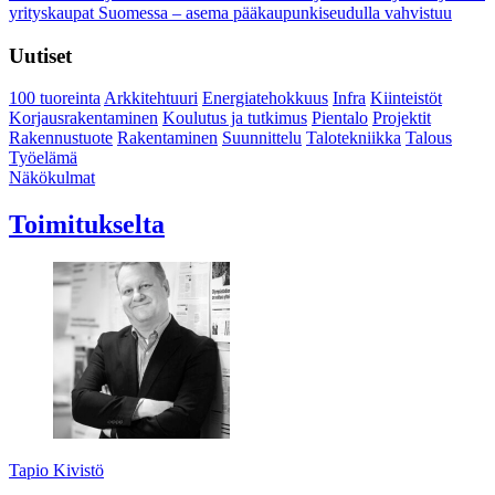
yrityskaupat Suomessa – asema pääkaupunkiseudulla vahvistuu
Uutiset
100 tuoreinta
Arkkitehtuuri
Energiatehokkuus
Infra
Kiinteistöt
Korjausrakentaminen
Koulutus ja tutkimus
Pientalo
Projektit
Rakennustuote
Rakentaminen
Suunnittelu
Talotekniikka
Talous
Työelämä
Näkökulmat
Toimitukselta
Tapio Kivistö