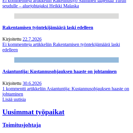
Ei kommentteja
artikkeliin Rakennustyö Salminen laajentaa Turun
seudulle – aluejohtajaksi Heikki Malaska
Rakentamisen työntekijämäärä laski edelleen
Kirjoitettu
22.7.2026
Ei kommentteja
artikkeliin Rakentamisen työntekijämäärä laski
edelleen
Asiantuntija: Kustannusohjauksen haaste on johtaminen
Kirjoitettu
30.6.2026
1 kommentti
artikkeliin Asiantuntija: Kustannusohjauksen haaste on
johtaminen
Lisää uutisia
Uusimmat työpaikat
Toimitusjohtaja