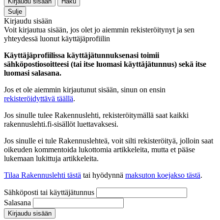
Kirjaudu sisään
Haku
Sulje
Kirjaudu sisään
Voit kirjautua sisään, jos olet jo aiemmin rekisteröitynyt ja sen
yhteydessä luonut käyttäjäprofiilin
Käyttäjäprofiilissa käyttäjätunnuksenasi toimii
sähköpostiosoitteesi (tai itse luomasi käyttäjätunnus) sekä itse
luomasi salasana.
Jos et ole aiemmin kirjautunut sisään, sinun on ensin
rekisteröidyttävä täällä
.
Jos sinulle tulee Rakennuslehti, rekisteröitymällä saat kaikki
rakennuslehti.fi-sisällöt luettavaksesi.
Jos sinulle ei tule Rakennuslehteä, voit silti rekisteröityä, jolloin saat
oikeuden kommentoida lukottomia artikkeleita, mutta et pääse
lukemaan lukittuja artikkeleita.
Tilaa Rakennuslehti tästä
tai hyödynnä
maksuton koejakso tästä
.
Sähköposti tai käyttäjätunnus
Salasana
Kirjaudu sisään