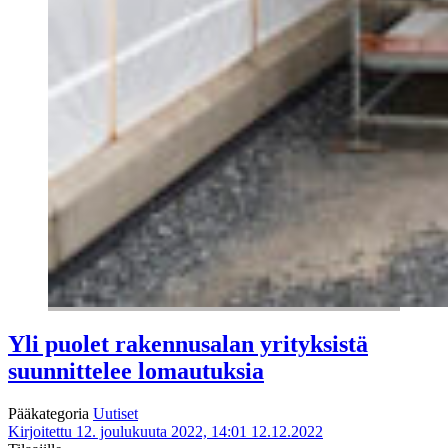
Yli puolet rakennusalan yrityksistä
suunnittelee lomautuksia
Pääkategoria
Uutiset
Kirjoitettu 12. joulukuuta 2022, 14:01
12.12.2022