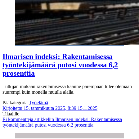
Ilmarisen indeksi: Rakentamisessa
työntekijämäärä putosi vuodessa 6,2
prosenttia
Tutkijan mukaan rakentamisessa käänne parempaan tulee olemaan
suurempi kuin monella muulla alalla.
Pääkategoria
Työelämä
Kirjoitettu 15. tammikuuta 2025, 8:39
15.1.2025
Tilaajille
Ei kommentteja
artikkeliin Ilmarisen indeksi: Rakentamisessa
työntekijämäärä putosi vuodessa 6,2 prosenttia