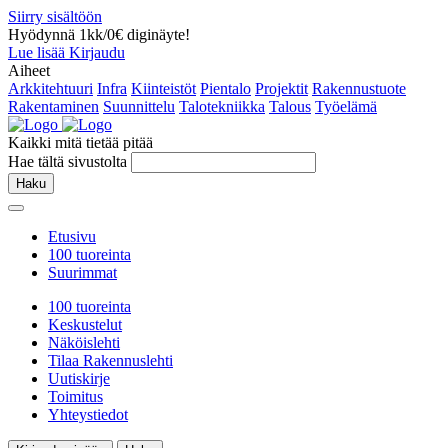
Siirry sisältöön
Hyödynnä 1kk/0€ diginäyte!
Lue lisää
Kirjaudu
Aiheet
Arkkitehtuuri
Infra
Kiinteistöt
Pientalo
Projektit
Rakennustuote
Rakentaminen
Suunnittelu
Talotekniikka
Talous
Työelämä
Kaikki mitä tietää pitää
Hae tältä sivustolta
Haku
Etusivu
100 tuoreinta
Suurimmat
100 tuoreinta
Keskustelut
Näköislehti
Tilaa Rakennuslehti
Uutiskirje
Toimitus
Yhteystiedot