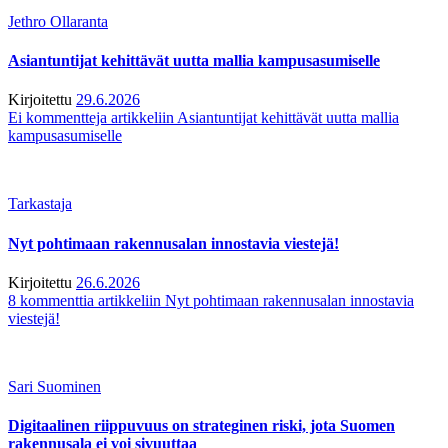
Jethro Ollaranta
Asiantuntijat kehittävät uutta mallia kampusasumiselle
Kirjoitettu
29.6.2026
Ei kommentteja
artikkeliin Asiantuntijat kehittävät uutta mallia
kampusasumiselle
Tarkastaja
Nyt pohtimaan rakennusalan innostavia viestejä!
Kirjoitettu
26.6.2026
8 kommenttia
artikkeliin Nyt pohtimaan rakennusalan innostavia
viestejä!
Sari Suominen
Digitaalinen riippuvuus on strateginen riski, jota Suomen
rakennusala ei voi sivuuttaa