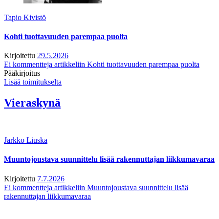
Tapio Kivistö
Kohti tuottavuuden parempaa puolta
Kirjoitettu
29.5.2026
Ei kommentteja
artikkeliin Kohti tuottavuuden parempaa puolta
Pääkirjoitus
Lisää toimitukselta
Vieraskynä
Jarkko Liuska
Muuntojoustava suunnittelu lisää rakennuttajan liikkumavaraa
Kirjoitettu
7.7.2026
Ei kommentteja
artikkeliin Muuntojoustava suunnittelu lisää
rakennuttajan liikkumavaraa