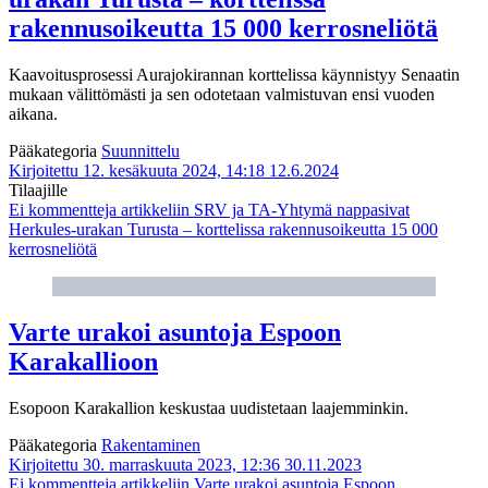
rakennusoikeutta 15 000 kerrosneliötä
Kaavoitusprosessi Aurajokirannan korttelissa käynnistyy Senaatin
mukaan välittömästi ja sen odotetaan valmistuvan ensi vuoden
aikana.
Pääkategoria
Suunnittelu
Kirjoitettu 12. kesäkuuta 2024, 14:18
12.6.2024
Tilaajille
Ei kommentteja
artikkeliin SRV ja TA-Yhtymä nappasivat
Herkules-urakan Turusta – korttelissa rakennusoikeutta 15 000
kerrosneliötä
Varte urakoi asuntoja Espoon
Karakallioon
Esopoon Karakallion keskustaa uudistetaan laajemminkin.
Pääkategoria
Rakentaminen
Kirjoitettu 30. marraskuuta 2023, 12:36
30.11.2023
Ei kommentteja
artikkeliin Varte urakoi asuntoja Espoon