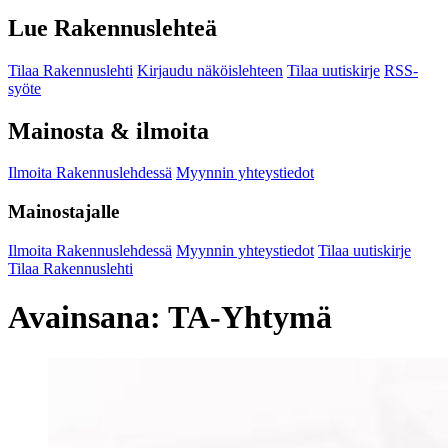
Lue Rakennuslehteä
Tilaa Rakennuslehti
Kirjaudu näköislehteen
Tilaa uutiskirje
RSS-
syöte
Mainosta & ilmoita
Ilmoita Rakennuslehdessä
Myynnin yhteystiedot
Mainostajalle
Ilmoita Rakennuslehdessä
Myynnin yhteystiedot
Tilaa uutiskirje
Tilaa Rakennuslehti
Avainsana:
TA-Yhtymä