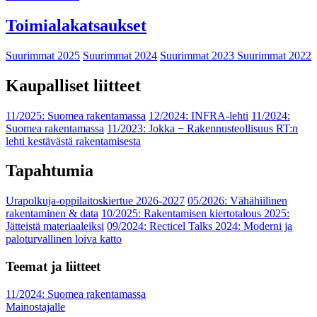
Toimialakatsaukset
Suurimmat 2025
Suurimmat 2024
Suurimmat 2023
Suurimmat 2022
Kaupalliset liitteet
11/2025: Suomea rakentamassa
12/2024: INFRA-lehti
11/2024:
Suomea rakentamassa
11/2023: Jokka − Rakennusteollisuus RT:n
lehti kestävästä rakentamisesta
Tapahtumia
Urapolkuja-oppilaitoskiertue 2026-2027
05/2026: Vähähiilinen
rakentaminen & data
10/2025: Rakentamisen kiertotalous 2025:
Jätteistä materiaaleiksi
09/2024: Recticel Talks 2024: Moderni ja
paloturvallinen loiva katto
Teemat ja liitteet
11/2024: Suomea rakentamassa
Mainostajalle