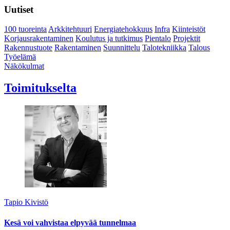
Uutiset
100 tuoreinta
Arkkitehtuuri
Energiatehokkuus
Infra
Kiinteistöt
Korjausrakentaminen
Koulutus ja tutkimus
Pientalo
Projektit
Rakennustuote
Rakentaminen
Suunnittelu
Talotekniikka
Talous
Työelämä
Näkökulmat
Toimitukselta
Tapio Kivistö
Kesä voi vahvistaa elpyvää tunnelmaa