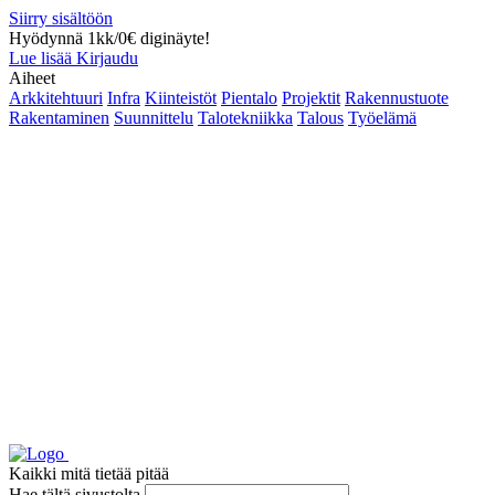
Siirry sisältöön
Hyödynnä 1kk/0€ diginäyte!
Lue lisää
Kirjaudu
Aiheet
Arkkitehtuuri
Infra
Kiinteistöt
Pientalo
Projektit
Rakennustuote
Rakentaminen
Suunnittelu
Talotekniikka
Talous
Työelämä
Kaikki mitä tietää pitää
Hae tältä sivustolta