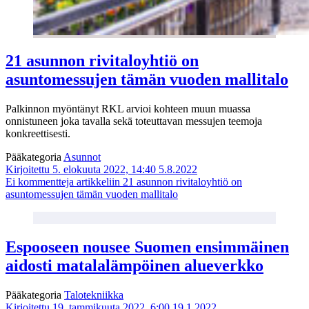
21 asunnon rivitaloyhtiö on
asuntomessujen tämän vuoden mallitalo
Palkinnon myöntänyt RKL arvioi kohteen muun muassa
onnistuneen joka tavalla sekä toteuttavan messujen teemoja
konkreettisesti.
Pääkategoria
Asunnot
Kirjoitettu 5. elokuuta 2022, 14:40
5.8.2022
Ei kommentteja
artikkeliin 21 asunnon rivitaloyhtiö on
asuntomessujen tämän vuoden mallitalo
Espooseen nousee Suomen ensimmäinen
aidosti matalalämpöinen alueverkko
Pääkategoria
Talotekniikka
Kirjoitettu 19. tammikuuta 2022, 6:00
19.1.2022