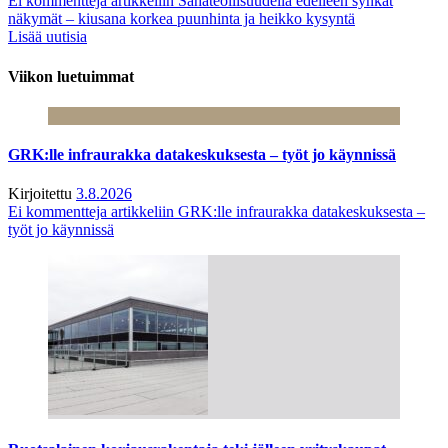
Ei kommentteja
artikkeliin Sahateollisuudella edelleen synkät
näkymät – kiusana korkea puunhinta ja heikko kysyntä
Lisää uutisia
Viikon luetuimmat
GRK:lle infraurakka datakeskuksesta – työt jo käynnissä
Kirjoitettu
3.8.2026
Ei kommentteja
artikkeliin GRK:lle infraurakka datakeskuksesta –
työt jo käynnissä