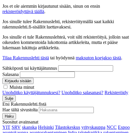
Jos et ole aiemmin kirjautunut sisään, sinun on ensin
rekisteröidyttävä täällä
.
Jos sinulle tulee Rakennuslehti, rekisteröitymällä saat kaikki
rakennuslehti.fi-sisällöt luettavaksesi.
Jos sinulle ei tule Rakennuslehteä, voit silti rekisteröityä, jolloin saat
oikeuden kommentoida lukottomia artikkeleita, mutta et pääse
lukemaan lukittuja artikkeleita.
Tilaa Rakennuslehti tästä
tai hyödynnä
maksuton koejakso tästä
.
Sähköposti tai käyttäjätunnus
Salasana
Kirjaudu sisään
Muista minut
Unohditko käyttäjätunnuksesi?
Unohditko salasanasi?
Rekisteröidy
Sulje
Etsi Rakennuslehti.fistä
Hae tältä sivustolta
Haku
Suositut avainsanat
YIT
SRV
skanska
Helsinki
Tilastokeskus
yrityskauppa
NCC
Espoo
asuntokauppa
asuntorakentaminen
Infra
talotekniikka
rakentaminen