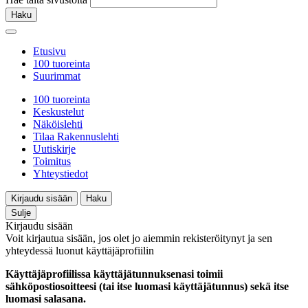
Haku
Etusivu
100 tuoreinta
Suurimmat
100 tuoreinta
Keskustelut
Näköislehti
Tilaa Rakennuslehti
Uutiskirje
Toimitus
Yhteystiedot
Kirjaudu sisään
Haku
Sulje
Kirjaudu sisään
Voit kirjautua sisään, jos olet jo aiemmin rekisteröitynyt ja sen
yhteydessä luonut käyttäjäprofiilin
Käyttäjäprofiilissa käyttäjätunnuksenasi toimii
sähköpostiosoitteesi (tai itse luomasi käyttäjätunnus) sekä itse
luomasi salasana.