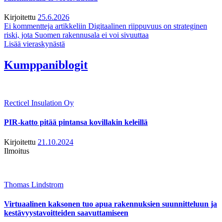
Kirjoitettu
25.6.2026
Ei kommentteja
artikkeliin Digitaalinen riippuvuus on strateginen
riski, jota Suomen rakennusala ei voi sivuuttaa
Lisää vieraskynästä
Kumppaniblogit
Recticel Insulation Oy
PIR-katto pitää pintansa kovillakin keleillä
Kirjoitettu
21.10.2024
Ilmoitus
Thomas Lindstrom
Virtuaalinen kaksonen tuo apua rakennuksien suunnitteluun ja
kestävyystavoitteiden saavuttamiseen