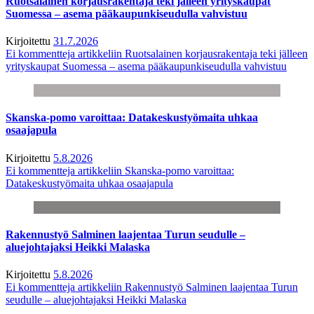
Ruotsalainen korjausrakentaja teki jälleen yrityskaupat
Suomessa – asema pääkaupunkiseudulla vahvistuu
Kirjoitettu
31.7.2026
Ei kommentteja
artikkeliin Ruotsalainen korjausrakentaja teki jälleen
yrityskaupat Suomessa – asema pääkaupunkiseudulla vahvistuu
Skanska-pomo varoittaa: Datakeskustyömaita uhkaa
osaajapula
Kirjoitettu
5.8.2026
Ei kommentteja
artikkeliin Skanska-pomo varoittaa:
Datakeskustyömaita uhkaa osaajapula
Rakennustyö Salminen laajentaa Turun seudulle –
aluejohtajaksi Heikki Malaska
Kirjoitettu
5.8.2026
Ei kommentteja
artikkeliin Rakennustyö Salminen laajentaa Turun
seudulle – aluejohtajaksi Heikki Malaska