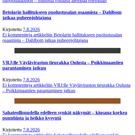
miljoonatappion – miinusta roimasti aiempaa enemmän
Betolarin hallitukseen puolustusalan osaamista – Dahlbom
jatkaa puheenjohtajana
Kirjoitettu
7.8.2026
Ei kommentteja
artikkeliin Betolarin hallitukseen puolustusalan
osaamista – Dahlbom jatkaa puheenjohtajana
VRJ:lle Väyläviraston tieurakka Oulusta – Poikkimaantien
parantaminen jatkuu
Kirjoitettu
7.8.2026
Ei kommentteja
artikkeliin VRJ:lle Väyläviraston tieurakka Oulusta
– Poikkimaantien parantaminen jatkuu
Sahateollisuudella edelleen synkät näkymät – kiusana korkea
puunhinta ja heikko kysyntä
Kirjoitettu
7.8.2026