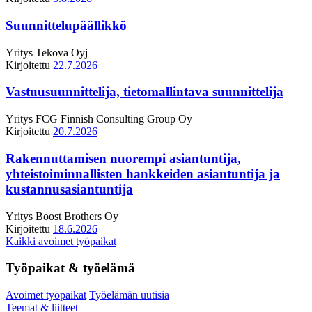
Suunnittelupäällikkö
Yritys
Tekova Oyj
Kirjoitettu
22.7.2026
Vastuusuunnittelija, tietomallintava suunnittelija
Yritys
FCG Finnish Consulting Group Oy
Kirjoitettu
20.7.2026
Rakennuttamisen nuorempi asiantuntija,
yhteistoiminnallisten hankkeiden asiantuntija ja
kustannusasiantuntija
Yritys
Boost Brothers Oy
Kirjoitettu
18.6.2026
Kaikki avoimet työpaikat
Työpaikat & työelämä
Avoimet työpaikat
Työelämän uutisia
Teemat & liitteet