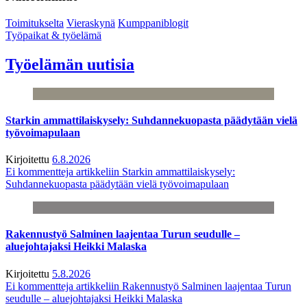
Toimitukselta
Vieraskynä
Kumppaniblogit
Työpaikat & työelämä
Työelämän uutisia
Starkin ammattilaiskysely: Suhdannekuopasta päädytään vielä
työvoimapulaan
Kirjoitettu
6.8.2026
Ei kommentteja
artikkeliin Starkin ammattilaiskysely:
Suhdannekuopasta päädytään vielä työvoimapulaan
Rakennustyö Salminen laajentaa Turun seudulle –
aluejohtajaksi Heikki Malaska
Kirjoitettu
5.8.2026
Ei kommentteja
artikkeliin Rakennustyö Salminen laajentaa Turun
seudulle – aluejohtajaksi Heikki Malaska