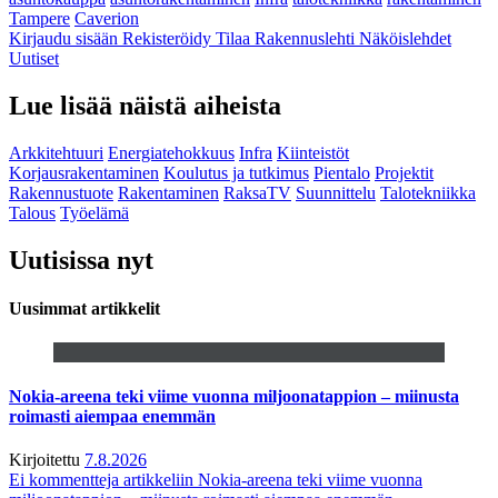
Tampere
Caverion
Kirjaudu sisään
Rekisteröidy
Tilaa Rakennuslehti
Näköislehdet
Uutiset
Lue lisää näistä aiheista
Arkkitehtuuri
Energiatehokkuus
Infra
Kiinteistöt
Korjausrakentaminen
Koulutus ja tutkimus
Pientalo
Projektit
Rakennustuote
Rakentaminen
RaksaTV
Suunnittelu
Talotekniikka
Talous
Työelämä
Uutisissa nyt
Uusimmat artikkelit
Nokia-areena teki viime vuonna miljoonatappion – miinusta
roimasti aiempaa enemmän
Kirjoitettu
7.8.2026
Ei kommentteja
artikkeliin Nokia-areena teki viime vuonna