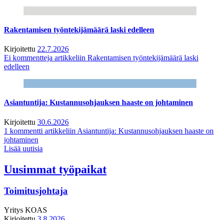
Rakentamisen työntekijämäärä laski edelleen
Kirjoitettu
22.7.2026
Ei kommentteja
artikkeliin Rakentamisen työntekijämäärä laski
edelleen
Asiantuntija: Kustannusohjauksen haaste on johtaminen
Kirjoitettu
30.6.2026
1 kommentti
artikkeliin Asiantuntija: Kustannusohjauksen haaste on
johtaminen
Lisää uutisia
Uusimmat työpaikat
Toimitusjohtaja
Yritys
KOAS
Kirjoitettu
3.8.2026