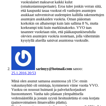
vuokralaiset maksavat kaikki kulut
(omakustannusperiaate). Eroa tulee jonkin verran siitä,
että kaupunki tasaa vuokrat eli vanhojen asuntojen
asukkaat subventoivat uudempien kalliilla rakennettujen
asuntojen asukkaiden vuokria. Oman pääoman
korkokin on alhaisempi kuin lain sallima 8 %, mutta
korkeampi toki kuin markkinakorko. VVO taas
tasannee vuokriaan niin, että pääkaupunkiseudulla
olevien asuntojen vuokria nostetaan, jolla vähemmän
kysytyllä alueilla saisivat asuntonsa vuokralle.
sarimyy@hotmail.com
sanoo:
25.1.2016 20:53
Minä olen asunut samassa asunnossa yli 15v: ensin
vakuutusyhtiö oli omistaja, kymmenen viime vuotta VVO.
Vuokra on noussut huimasti ja palvelut/korjaukset
huonontuneet. Vanha talo pilataan ylenpalttisella
vedensäästöllä ja jostain syystä liesituuletinta ei osta korjata
(painovoimainen ilmanvaihto pilattu).