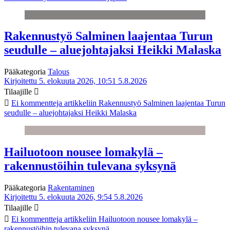
Rakennustyö Salminen laajentaa Turun
seudulle – aluejohtajaksi Heikki Malaska
Pääkategoria
Talous
Kirjoitettu 5. elokuuta 2026, 10:51
5.8.2026
Tilaajille
Ei kommentteja
artikkeliin Rakennustyö Salminen laajentaa Turun
seudulle – aluejohtajaksi Heikki Malaska
Hailuotoon nousee lomakylä –
rakennustöihin tulevana syksynä
Pääkategoria
Rakentaminen
Kirjoitettu 5. elokuuta 2026, 9:54
5.8.2026
Tilaajille
Ei kommentteja
artikkeliin Hailuotoon nousee lomakylä –
rakennustöihin tulevana syksynä