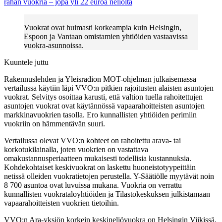
rahan vuokria – jopa yli 22 euroa neliöltä
Vuokrat ovat huimasti korkeampia kuin Helsingin,
Espoon ja Vantaan omistamien yhtiöiden vastaavissa
vuokra-asunnoissa.
Kuuntele juttu
Rakennuslehden ja Yleisradion MOT-ohjelman julkaisemassa
vertailussa käytiin läpi VVO:n pitkien rajoitusten alaisten asuntojen
vuokrat. Selvitys osoittaa karusti, että valtion tuella rahoitettujen
asuntojen vuokrat ovat käytännössä vapaarahoitteisten asuntojen
markkinavuokrien tasolla. Ero kunnallisten yhtiöiden perimiin
vuokriin on hämmentävän suuri.
Vertailussa olevat VVO:n kohteet on rahoitettu arava- tai
korkotukilainalla, joten vuokrien on vastattava
omakustannusperiaatteen mukaisesti todellisia kustannuksia.
Kohdekohtaiset keskivuokrat on laskettu huoneistotyypeittäin
netissä olleiden vuokratietojen perustella. Y-Säätiölle myytävät noin
8 700 asuntoa ovat luvuissa mukana. Vuokria on verrattu
kunnallisten vuokrataloyhtiöiden ja Tilastokeskuksen julkistamaan
vapaarahoitteisten vuokrien tietoihin.
VVO:n Ara-yksiön korkein keskineliövuokra on Helsingin Viikissä,