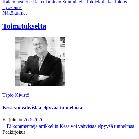
Rakennustuote
Rakentaminen
Suunnittelu
Talotekniikka
Talous
Työelämä
Näkökulmat
Toimitukselta
Tapio Kivistö
Kesä voi vahvistaa elpyvää tunnelmaa
Kirjoitettu
26.6.2026
Ei kommentteja
artikkeliin Kesä voi vahvistaa elpyvää tunnelmaa
Pääkirjoitus