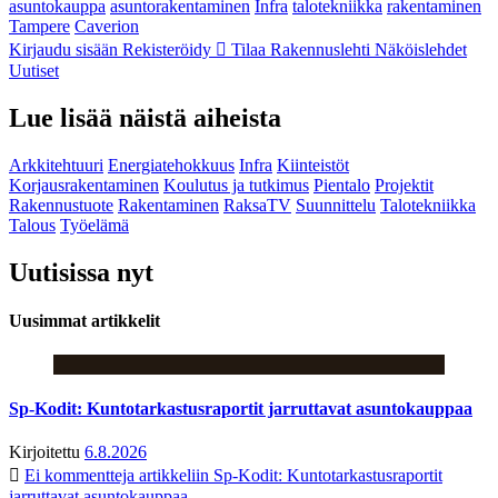
asuntokauppa
asuntorakentaminen
Infra
talotekniikka
rakentaminen
Tampere
Caverion
Kirjaudu sisään
Rekisteröidy
Tilaa Rakennuslehti
Näköislehdet
Uutiset
Lue lisää näistä aiheista
Arkkitehtuuri
Energiatehokkuus
Infra
Kiinteistöt
Korjausrakentaminen
Koulutus ja tutkimus
Pientalo
Projektit
Rakennustuote
Rakentaminen
RaksaTV
Suunnittelu
Talotekniikka
Talous
Työelämä
Uutisissa nyt
Uusimmat artikkelit
Sp-Kodit: Kuntotarkastusraportit jarruttavat asuntokauppaa
Kirjoitettu
6.8.2026
Ei kommentteja
artikkeliin Sp-Kodit: Kuntotarkastusraportit
jarruttavat asuntokauppaa