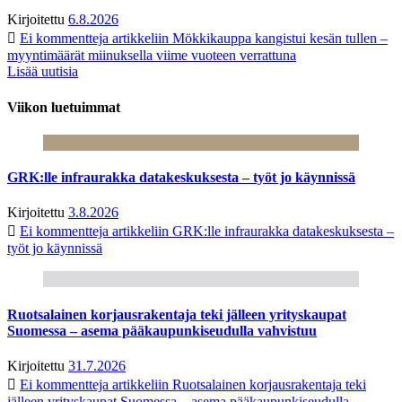
Kirjoitettu
6.8.2026
Ei kommentteja
artikkeliin Mökkikauppa kangistui kesän tullen –
myyntimäärät miinuksella viime vuoteen verrattuna
Lisää uutisia
Viikon luetuimmat
GRK:lle infraurakka datakeskuksesta – työt jo käynnissä
Kirjoitettu
3.8.2026
Ei kommentteja
artikkeliin GRK:lle infraurakka datakeskuksesta –
työt jo käynnissä
Ruotsalainen korjausrakentaja teki jälleen yrityskaupat
Suomessa – asema pääkaupunkiseudulla vahvistuu
Kirjoitettu
31.7.2026
Ei kommentteja
artikkeliin Ruotsalainen korjausrakentaja teki
jälleen yrityskaupat Suomessa – asema pääkaupunkiseudulla