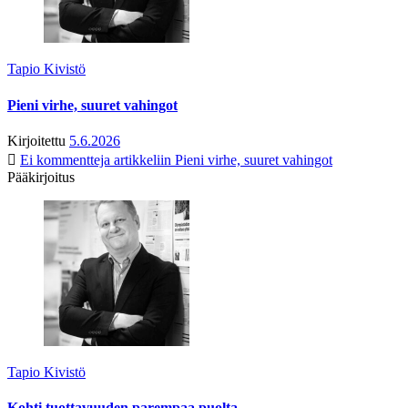
Tapio Kivistö
Pieni virhe, suuret vahingot
Kirjoitettu
5.6.2026
Ei kommentteja
artikkeliin Pieni virhe, suuret vahingot
Pääkirjoitus
Tapio Kivistö
Kohti tuottavuuden parempaa puolta