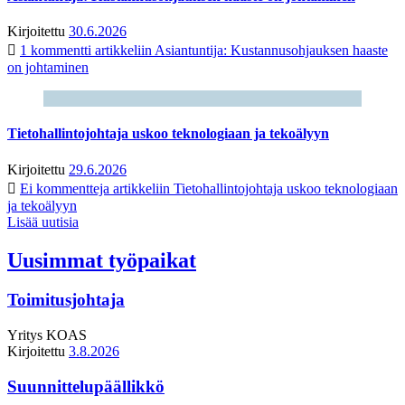
Kirjoitettu
30.6.2026
1 kommentti
artikkeliin Asiantuntija: Kustannusohjauksen haaste
on johtaminen
Tietohallintojohtaja uskoo teknologiaan ja tekoälyyn
Kirjoitettu
29.6.2026
Ei kommentteja
artikkeliin Tietohallintojohtaja uskoo teknologiaan
ja tekoälyyn
Lisää uutisia
Uusimmat työpaikat
Toimitusjohtaja
Yritys
KOAS
Kirjoitettu
3.8.2026
Suunnittelupäällikkö