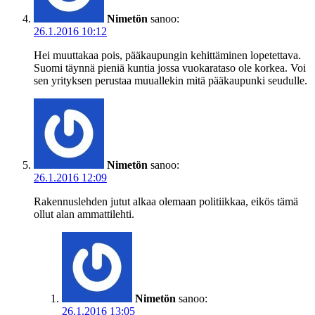
Nimetön
sanoo:
26.1.2016 10:12
Hei muuttakaa pois, pääkaupungin kehittäminen lopetettava.
Suomi täynnä pieniä kuntia jossa vuokarataso ole korkea. Voi
sen yrityksen perustaa muuallekin mitä pääkaupunki seudulle.
Nimetön
sanoo:
26.1.2016 12:09
Rakennuslehden jutut alkaa olemaan politiikkaa, eikös tämä
ollut alan ammattilehti.
Nimetön
sanoo:
26.1.2016 13:05