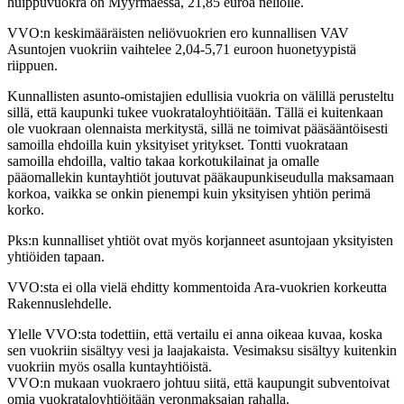
huippuvuokra on Myyrmäessä, 21,85 euroa neliölle.
VVO:n keskimääräisten neliövuokrien ero kunnallisen VAV
Asuntojen vuokriin vaihtelee 2,04-5,71 euroon huonetyypistä
riippuen.
Kunnallisten asunto-omistajien edullisia vuokria on välillä perusteltu
sillä, että kaupunki tukee vuokrataloyhtiöitään. Tällä ei kuitenkaan
ole vuokraan olennaista merkitystä, sillä ne toimivat pääsääntöisesti
samoilla ehdoilla kuin yksityiset yritykset. Tontti vuokrataan
samoilla ehdoilla, valtio takaa korkotukilainat ja omalle
pääomallekin kuntayhtiöt joutuvat pääkaupunkiseudulla maksamaan
korkoa, vaikka se onkin pienempi kuin yksityisen yhtiön perimä
korko.
Pks:n kunnalliset yhtiöt ovat myös korjanneet asuntojaan yksityisten
yhtiöiden tapaan.
VVO:sta ei olla vielä ehditty kommentoida Ara-vuokrien korkeutta
Rakennuslehdelle.
Ylelle VVO:sta todettiin, että vertailu ei anna oikeaa kuvaa, koska
sen vuokriin sisältyy vesi ja laajakaista. Vesimaksu sisältyy kuitenkin
vuokriin myös osalla kuntayhtiöistä.
VVO:n mukaan vuokraero johtuu siitä, että kaupungit subventoivat
omia vuokrataloyhtiöitään veronmaksajan rahalla.