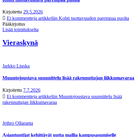
Kirjoitettu
29.5.2026
Ei kommentteja
artikkeliin Kohti tuottavuuden parempaa puolta
Pääkirjoitus
Lisää toimitukselta
Vieraskynä
Jarkko Liuska
Muuntojoustava suunnittelu lisää rakennuttajan liikkumavaraa
Kirjoitettu
7.7.2026
Ei kommentteja
artikkeliin Muuntojoustava suunnittelu lisää
rakennuttajan liikkumavaraa
Jethro Ollaranta
Asiantuntijat kehittävät uutta mallia kampusasumiselle