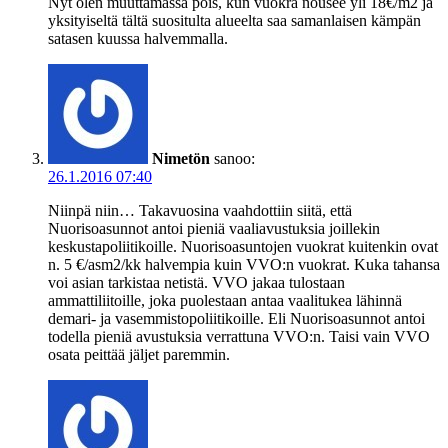
Nyt olen muuttamassa pois, kun vuokra nousee yli 18€/m2 ja
yksityiseltä tältä suositulta alueelta saa samanlaisen kämpän
satasen kuussa halvemmalla.
Nimetön
sanoo:
26.1.2016 07:40
Niinpä niin… Takavuosina vaahdottiin siitä, että
Nuorisoasunnot antoi pieniä vaaliavustuksia joillekin
keskustapoliitikoille. Nuorisoasuntojen vuokrat kuitenkin ovat
n. 5 €/asm2/kk halvempia kuin VVO:n vuokrat. Kuka tahansa
voi asian tarkistaa netistä. VVO jakaa tulostaan
ammattiliitoille, joka puolestaan antaa vaalitukea lähinnä
demari- ja vasemmistopoliitikoille. Eli Nuorisoasunnot antoi
todella pieniä avustuksia verrattuna VVO:n. Taisi vain VVO
osata peittää jäljet paremmin.