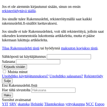
Jos et ole aiemmin kirjautunut sisään, sinun on ensin
rekisteröidyttävä täällä
.
Jos sinulle tulee Rakennuslehti, rekisteröitymällä saat kaikki
rakennuslehti.fi-sisällöt luettavaksesi.
Jos sinulle ei tule Rakennuslehteä, voit silti rekisteröityä, jolloin saat
oikeuden kommentoida lukottomia artikkeleita, mutta et pääse
lukemaan lukittuja artikkeleita.
Tilaa Rakennuslehti tästä
tai hyödynnä
maksuton koejakso tästä
.
Sähköposti tai käyttäjätunnus
Salasana
Kirjaudu sisään
Muista minut
Unohditko käyttäjätunnuksesi?
Unohditko salasanasi?
Rekisteröidy
Sulje
Etsi Rakennuslehti.fistä
Hae tältä sivustolta
Haku
Suositut avainsanat
YIT
SRV
skanska
Helsinki
Tilastokeskus
yrityskauppa
NCC
Espoo