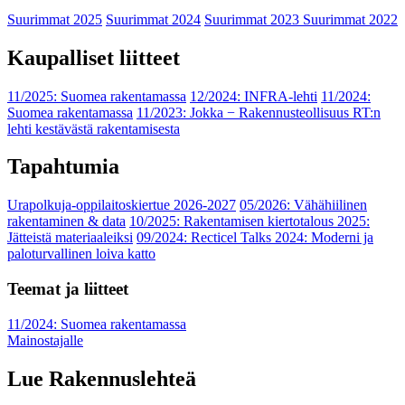
Suurimmat 2025
Suurimmat 2024
Suurimmat 2023
Suurimmat 2022
Kaupalliset liitteet
11/2025: Suomea rakentamassa
12/2024: INFRA-lehti
11/2024:
Suomea rakentamassa
11/2023: Jokka − Rakennusteollisuus RT:n
lehti kestävästä rakentamisesta
Tapahtumia
Urapolkuja-oppilaitoskiertue 2026-2027
05/2026: Vähähiilinen
rakentaminen & data
10/2025: Rakentamisen kiertotalous 2025:
Jätteistä materiaaleiksi
09/2024: Recticel Talks 2024: Moderni ja
paloturvallinen loiva katto
Teemat ja liitteet
11/2024: Suomea rakentamassa
Mainostajalle
Lue Rakennuslehteä