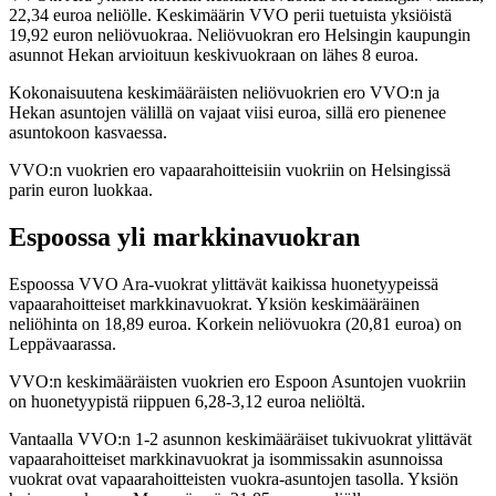
22,34 euroa neliölle. Keskimäärin VVO perii tuetuista yksiöistä
19,92 euron neliövuokraa. Neliövuokran ero Helsingin kaupungin
asunnot Hekan arvioituun keskivuokraan on lähes 8 euroa.
Kokonaisuutena keskimääräisten neliövuokrien ero VVO:n ja
Hekan asuntojen välillä on vajaat viisi euroa, sillä ero pienenee
asuntokoon kasvaessa.
VVO:n vuokrien ero vapaarahoitteisiin vuokriin on Helsingissä
parin euron luokkaa.
Espoossa yli markkinavuokran
Espoossa VVO Ara-vuokrat ylittävät kaikissa huonetyypeissä
vapaarahoitteiset markkinavuokrat. Yksiön keskimääräinen
neliöhinta on 18,89 euroa. Korkein neliövuokra (20,81 euroa) on
Leppävaarassa.
VVO:n keskimääräisten vuokrien ero Espoon Asuntojen vuokriin
on huonetyypistä riippuen 6,28-3,12 euroa neliöltä.
Vantaalla VVO:n 1-2 asunnon keskimääräiset tukivuokrat ylittävät
vapaarahoitteiset markkinavuokrat ja isommissakin asunnoissa
vuokrat ovat vapaarahoitteisten vuokra-asuntojen tasolla. Yksiön