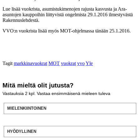
Lue lisää vuokrista, asumistukimenojen rajusta kasvusta ja Ara-
asuntojen kauppoihin liittyvistä ongelmista 29.1.2016 ilmestyvästä
Rakennuslehdestä.
VVO:n vuokrista lisää myös MOT-ohjelmassa tänään 25.1.2016.
Tagit
markkinavuokrat
MOT
vuokrat
vvo
Yle
Mitä mieltä olit jutusta?
Vastauksia
2
kpl. Vastaa ensimmäisenä mieleen tuleva
MIELENKIINTOINEN
HYÖDYLLINEN