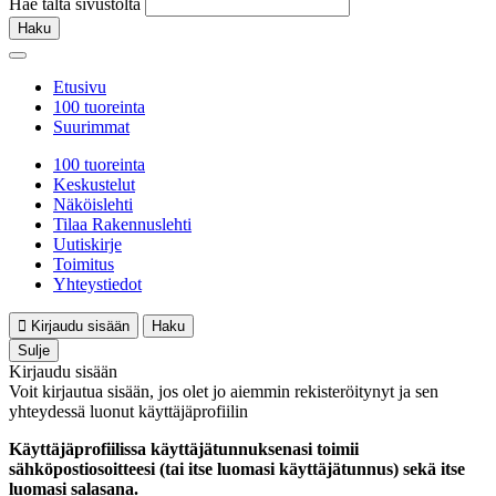
Hae tältä sivustolta
Haku
Etusivu
100 tuoreinta
Suurimmat
100 tuoreinta
Keskustelut
Näköislehti
Tilaa Rakennuslehti
Uutiskirje
Toimitus
Yhteystiedot
Kirjaudu sisään
Haku
Sulje
Kirjaudu sisään
Voit kirjautua sisään, jos olet jo aiemmin rekisteröitynyt ja sen
yhteydessä luonut käyttäjäprofiilin
Käyttäjäprofiilissa käyttäjätunnuksenasi toimii
sähköpostiosoitteesi (tai itse luomasi käyttäjätunnus) sekä itse
luomasi salasana.