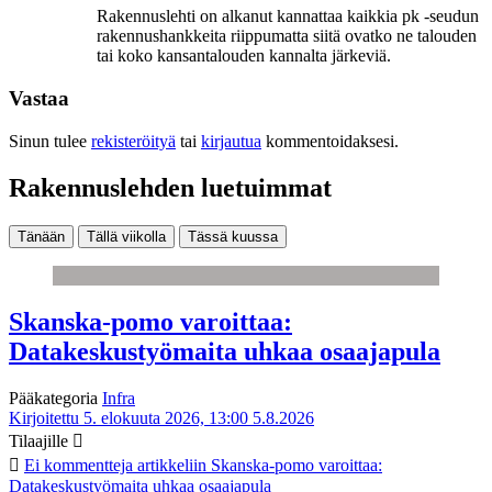
Rakennuslehti on alkanut kannattaa kaikkia pk -seudun
rakennushankkeita riippumatta siitä ovatko ne talouden
tai koko kansantalouden kannalta järkeviä.
Vastaa
Sinun tulee
rekisteröityä
tai
kirjautua
kommentoidaksesi.
Rakennuslehden luetuimmat
Tänään
Tällä viikolla
Tässä kuussa
Skanska-pomo varoittaa:
Datakeskustyömaita uhkaa osaajapula
Pääkategoria
Infra
Kirjoitettu 5. elokuuta 2026, 13:00
5.8.2026
Tilaajille
Ei kommentteja
artikkeliin Skanska-pomo varoittaa:
Datakeskustyömaita uhkaa osaajapula