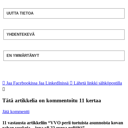
UUTTA TIETOA
YHDENTEKEVÄ
EN YMMÄRTÄNYT
Jaa Facebookissa
Jaa LinkedInissä
Lähetä linkki sähköpostilla
Tätä artikkelia on kommentoitu 11 kertaa
Jätä kommentti
11 vastausta artikkeliin “VVO perii tuetuista asunnoista kovan
rahan vuokria – jopa yli 22 euroa neliöltä”