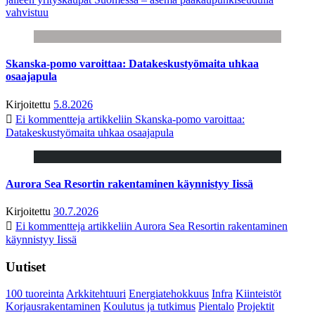
vahvistuu
Skanska-pomo varoittaa: Datakeskustyömaita uhkaa
osaajapula
Kirjoitettu
5.8.2026
Ei kommentteja
artikkeliin Skanska-pomo varoittaa:
Datakeskustyömaita uhkaa osaajapula
Aurora Sea Resortin rakentaminen käynnistyy Iissä
Kirjoitettu
30.7.2026
Ei kommentteja
artikkeliin Aurora Sea Resortin rakentaminen
käynnistyy Iissä
Uutiset
100 tuoreinta
Arkkitehtuuri
Energiatehokkuus
Infra
Kiinteistöt
Korjausrakentaminen
Koulutus ja tutkimus
Pientalo
Projektit