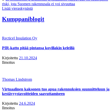
riski, jota Suomen rakennusala ei voi sivuuttaa
Lisää vieraskynästä
Kumppaniblogit
Recticel Insulation Oy
PIR-katto pitää pintansa kovillakin keleillä
Kirjoitettu
21.10.2024
Ilmoitus
Thomas Lindstrom
Virtuaalinen kaksonen tuo apua rakennuksien suunnitteluun ja
kestävyystavoitteiden saavuttamiseen
Kirjoitettu
24.6.2024
Ilmoitus