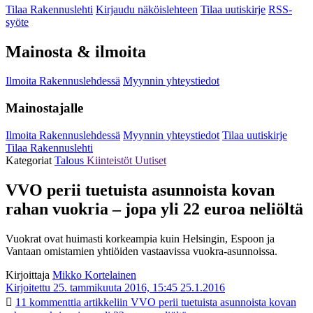
Tilaa Rakennuslehti
Kirjaudu näköislehteen
Tilaa uutiskirje
RSS-
syöte
Mainosta & ilmoita
Ilmoita Rakennuslehdessä
Myynnin yhteystiedot
Mainostajalle
Ilmoita Rakennuslehdessä
Myynnin yhteystiedot
Tilaa uutiskirje
Tilaa Rakennuslehti
Kategoriat
Talous
Kiinteistöt
Uutiset
VVO perii tuetuista asunnoista kovan
rahan vuokria – jopa yli 22 euroa neliöltä
Vuokrat ovat huimasti korkeampia kuin Helsingin, Espoon ja
Vantaan omistamien yhtiöiden vastaavissa vuokra-asunnoissa.
Kirjoittaja
Mikko Kortelainen
Kirjoitettu 25. tammikuuta 2016, 15:45
25.1.2016
11 kommenttia
artikkeliin VVO perii tuetuista asunnoista kovan