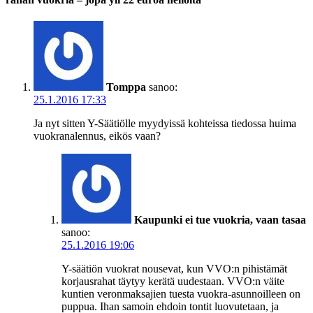
Tomppa
sanoo:
25.1.2016 17:33
Ja nyt sitten Y-Säätiölle myydyissä kohteissa tiedossa huima
vuokranalennus, eikös vaan?
Kaupunki ei tue vuokria, vaan tasaa
sanoo:
25.1.2016 19:06
Y-säätiön vuokrat nousevat, kun VVO:n pihistämät
korjausrahat täytyy kerätä uudestaan. VVO:n väite
kuntien veronmaksajien tuesta vuokra-asunnoilleen on
puppua. Ihan samoin ehdoin tontit luovutetaan, ja