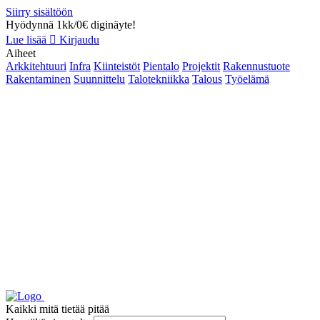
Siirry sisältöön
Hyödynnä 1kk/0€ diginäyte!
Lue lisää
Kirjaudu
Aiheet
Arkkitehtuuri
Infra
Kiinteistöt
Pientalo
Projektit
Rakennustuote
Rakentaminen
Suunnittelu
Talotekniikka
Talous
Työelämä
Kaikki mitä tietää pitää