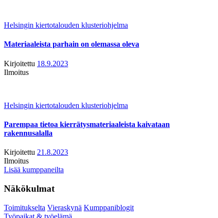
Helsingin kiertotalouden klusteriohjelma
Materiaaleista parhain on olemassa oleva
Kirjoitettu
18.9.2023
Ilmoitus
Helsingin kiertotalouden klusteriohjelma
Parempaa tietoa kierrätysmateriaaleista kaivataan
rakennusalalla
Kirjoitettu
21.8.2023
Ilmoitus
Lisää kumppaneilta
Näkökulmat
Toimitukselta
Vieraskynä
Kumppaniblogit
Työpaikat & työelämä