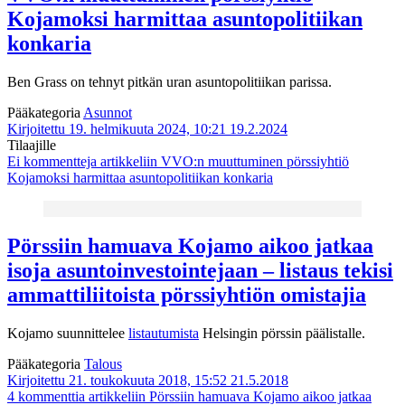
Kojamoksi harmittaa asuntopolitiikan
konkaria
Ben Grass on tehnyt pitkän uran asuntopolitiikan parissa.
Pääkategoria
Asunnot
Kirjoitettu 19. helmikuuta 2024, 10:21
19.2.2024
Tilaajille
Ei kommentteja
artikkeliin VVO:n muuttuminen pörssiyhtiö
Kojamoksi harmittaa asuntopolitiikan konkaria
Pörssiin hamuava Kojamo aikoo jatkaa
isoja asuntoinvestointejaan – listaus tekisi
ammattiliitoista pörssiyhtiön omistajia
Kojamo suunnittelee
listautumista
Helsingin pörssin päälistalle.
Pääkategoria
Talous
Kirjoitettu 21. toukokuuta 2018, 15:52
21.5.2018
4 kommenttia
artikkeliin Pörssiin hamuava Kojamo aikoo jatkaa