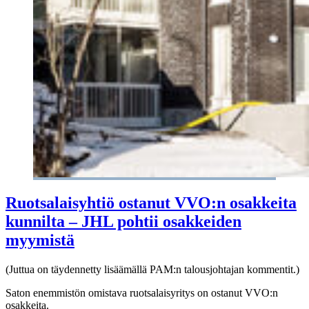
Ruotsalaisyhtiö ostanut VVO:n osakkeita
kunnilta – JHL pohtii osakkeiden
myymistä
(Juttua on täydennetty lisäämällä PAM:n talousjohtajan kommentit.)
Saton enemmistön omistava ruotsalaisyritys on ostanut VVO:n
osakkeita.