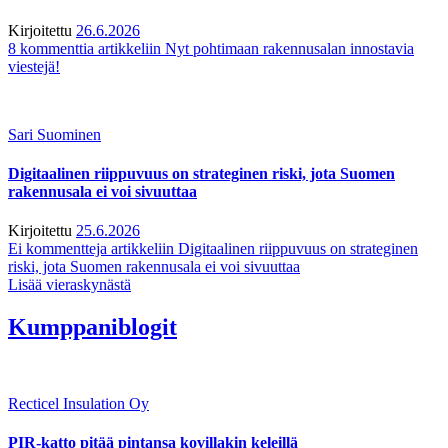
Kirjoitettu
26.6.2026
8 kommenttia
artikkeliin Nyt pohtimaan rakennusalan innostavia
viestejä!
Sari Suominen
Digitaalinen riippuvuus on strateginen riski, jota Suomen
rakennusala ei voi sivuuttaa
Kirjoitettu
25.6.2026
Ei kommentteja
artikkeliin Digitaalinen riippuvuus on strateginen
riski, jota Suomen rakennusala ei voi sivuuttaa
Lisää vieraskynästä
Kumppaniblogit
Recticel Insulation Oy
PIR-katto pitää pintansa kovillakin keleillä