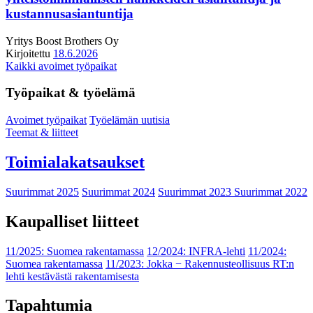
kustannusasiantuntija
Yritys
Boost Brothers Oy
Kirjoitettu
18.6.2026
Kaikki avoimet työpaikat
Työpaikat & työelämä
Avoimet työpaikat
Työelämän uutisia
Teemat & liitteet
Toimialakatsaukset
Suurimmat 2025
Suurimmat 2024
Suurimmat 2023
Suurimmat 2022
Kaupalliset liitteet
11/2025: Suomea rakentamassa
12/2024: INFRA-lehti
11/2024:
Suomea rakentamassa
11/2023: Jokka − Rakennusteollisuus RT:n
lehti kestävästä rakentamisesta
Tapahtumia