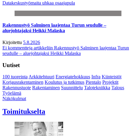
Datakeskustyömaita uhkaa osaajapula
Rakennustyö Salminen laajentaa Turun seudulle –
aluejohtajaksi Heikki Malaska
Kirjoitettu
5.8.2026
Ei kommentteja
artikkeliin Rakennustyö Salminen laajentaa Turun
seudulle – aluejohtajaksi Heikki Malaska
Uutiset
100 tuoreinta
Arkkitehtuuri
Energiatehokkuus
Infra
Kiinteistöt
Korjausrakentaminen
Koulutus ja tutkimus
Pientalo
Projektit
Rakennustuote
Rakentaminen
Suunnittelu
Talotekniikka
Talous
Työelämä
Näkökulmat
Toimitukselta