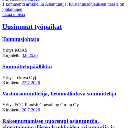
1 kommentti
artikkeliin Asiantuntija: Kustannusohjauksen haaste on
johtaminen
Lisää uutisia
Uusimmat työpaikat
Toimitusjohtaja
Yritys
KOAS
Kirjoitettu
3.8.2026
Suunnittelupäällikkö
Yritys
Tekova Oyj
Kirjoitettu
22.7.2026
Vastuusuunnittelija, tietomallintava suunnittelija
Yritys
FCG Finnish Consulting Group Oy
Kirjoitettu
20.7.2026
Rakennuttamisen nuorempi asiantuntija,
yhteistoiminnallisten hankkeiden asiantuntija ja