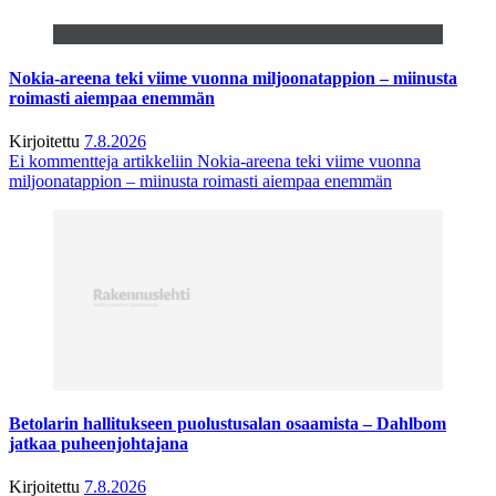
Nokia-areena teki viime vuonna miljoonatappion – miinusta
roimasti aiempaa enemmän
Kirjoitettu
7.8.2026
Ei kommentteja
artikkeliin Nokia-areena teki viime vuonna
miljoonatappion – miinusta roimasti aiempaa enemmän
Betolarin hallitukseen puolustusalan osaamista – Dahlbom
jatkaa puheenjohtajana
Kirjoitettu
7.8.2026