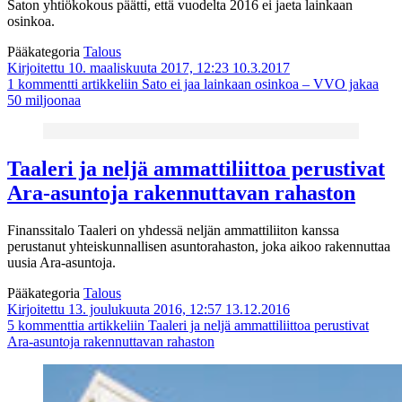
Saton yhtiökokous päätti, että vuodelta 2016 ei jaeta lainkaan
osinkoa.
Pääkategoria
Talous
Kirjoitettu 10. maaliskuuta 2017, 12:23
10.3.2017
1 kommentti
artikkeliin Sato ei jaa lainkaan osinkoa – VVO jakaa
50 miljoonaa
Taaleri ja neljä ammattiliittoa perustivat
Ara-asuntoja rakennuttavan rahaston
Finanssitalo Taaleri on yhdessä neljän ammattiliiton kanssa
perustanut yhteiskunnallisen asuntorahaston, joka aikoo rakennuttaa
uusia Ara-asuntoja.
Pääkategoria
Talous
Kirjoitettu 13. joulukuuta 2016, 12:57
13.12.2016
5 kommenttia
artikkeliin Taaleri ja neljä ammattiliittoa perustivat
Ara-asuntoja rakennuttavan rahaston