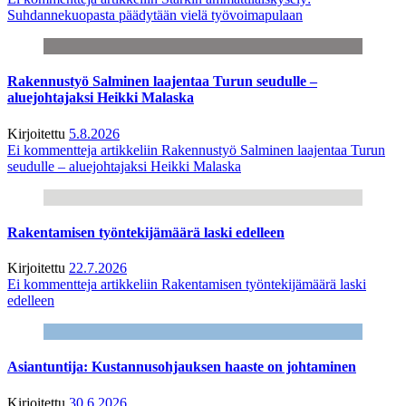
Suhdannekuopasta päädytään vielä työvoimapulaan
Rakennustyö Salminen laajentaa Turun seudulle –
aluejohtajaksi Heikki Malaska
Kirjoitettu
5.8.2026
Ei kommentteja
artikkeliin Rakennustyö Salminen laajentaa Turun
seudulle – aluejohtajaksi Heikki Malaska
Rakentamisen työntekijämäärä laski edelleen
Kirjoitettu
22.7.2026
Ei kommentteja
artikkeliin Rakentamisen työntekijämäärä laski
edelleen
Asiantuntija: Kustannusohjauksen haaste on johtaminen
Kirjoitettu
30.6.2026