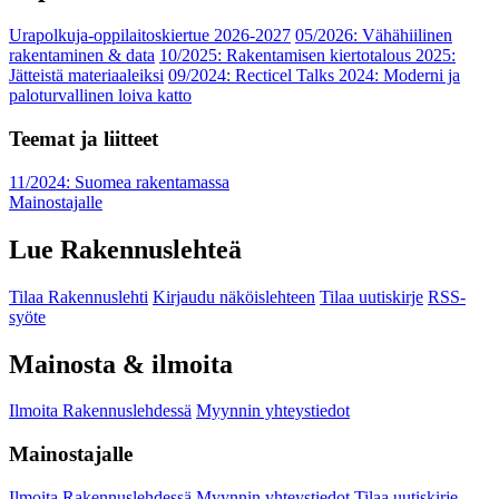
Urapolkuja-oppilaitoskiertue 2026-2027
05/2026: Vähähiilinen
rakentaminen & data
10/2025: Rakentamisen kiertotalous 2025:
Jätteistä materiaaleiksi
09/2024: Recticel Talks 2024: Moderni ja
paloturvallinen loiva katto
Teemat ja liitteet
11/2024: Suomea rakentamassa
Mainostajalle
Lue Rakennuslehteä
Tilaa Rakennuslehti
Kirjaudu näköislehteen
Tilaa uutiskirje
RSS-
syöte
Mainosta & ilmoita
Ilmoita Rakennuslehdessä
Myynnin yhteystiedot
Mainostajalle
Ilmoita Rakennuslehdessä
Myynnin yhteystiedot
Tilaa uutiskirje