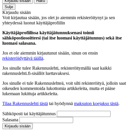
Kirjaudu sisään
Haku
Sulje
Kirjaudu sisään
Voit kirjautua sisään, jos olet jo aiemmin rekisteröitynyt ja sen
yhteydessä luonut käyttäjäprofiilin
Käyttäjäprofiilissa käyttäjätunnuksenasi toimii
sähköpostiosoitteesi (tai itse luomasi käyttäjätunnus) sekä itse
luomasi salasana.
Jos et ole aiemmin kirjautunut sisään, sinun on ensin
rekisteröidyttävä täällä
.
Jos sinulle tulee Rakennuslehti, rekisteröitymällä saat kaikki
rakennuslehti.fi-sisällöt luettavaksesi.
Jos sinulle ei tule Rakennuslehteä, voit silti rekisteröityä, jolloin saat
oikeuden kommentoida lukottomia artikkeleita, mutta et pääse
lukemaan lukittuja artikkeleita.
Tilaa Rakennuslehti tästä
tai hyödynnä
maksuton koejakso tästä
.
Sähköposti tai käyttäjätunnus
Salasana
Kirjaudu sisään