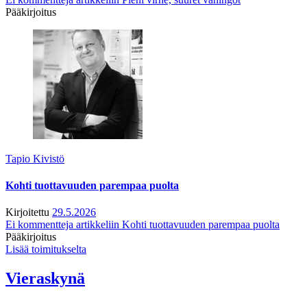
Pääkirjoitus
Tapio Kivistö
Kohti tuottavuuden parempaa puolta
Kirjoitettu
29.5.2026
Ei kommentteja
artikkeliin Kohti tuottavuuden parempaa puolta
Pääkirjoitus
Lisää toimitukselta
Vieraskynä