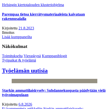
Helsingin kiertotalouden klusteriohjelma
Parempaa tietoa kierrätysmateriaaleista kaivataan
rakennusalalla
Kirjoitettu
21.8.2023
Ilmoitus
Lisää kumppaneilta
Näkökulmat
Toimitukselta
Vieraskynä
Kumppaniblogit
Työpaikat & työelämä
Työelämän uutisia
Starkin ammattilaiskysely: Suhdannekuopasta päädytään vielä
työvoimapulaan
Kirjoitettu
6.8.2026
Ei kommentteja
artikkeliin Starkin ammattilaiskysely: