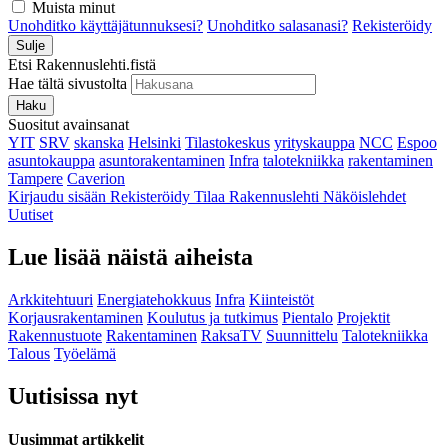
Muista minut
Unohditko käyttäjätunnuksesi?
Unohditko salasanasi?
Rekisteröidy
Sulje
Etsi Rakennuslehti.fistä
Hae tältä sivustolta
Haku
Suositut avainsanat
YIT
SRV
skanska
Helsinki
Tilastokeskus
yrityskauppa
NCC
Espoo
asuntokauppa
asuntorakentaminen
Infra
talotekniikka
rakentaminen
Tampere
Caverion
Kirjaudu sisään
Rekisteröidy
Tilaa Rakennuslehti
Näköislehdet
Uutiset
Lue lisää näistä aiheista
Arkkitehtuuri
Energiatehokkuus
Infra
Kiinteistöt
Korjausrakentaminen
Koulutus ja tutkimus
Pientalo
Projektit
Rakennustuote
Rakentaminen
RaksaTV
Suunnittelu
Talotekniikka
Talous
Työelämä
Uutisissa nyt
Uusimmat artikkelit