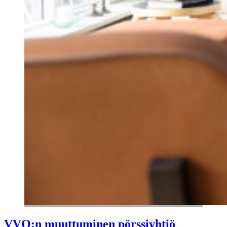
VVO:n muuttuminen pörssiyhtiö