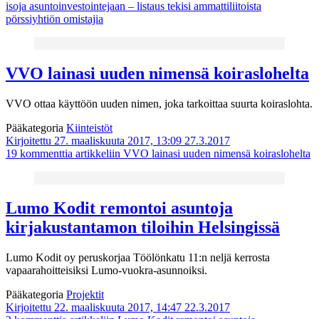
isoja asuntoinvestointejaan – listaus tekisi ammattiliitoista
pörssiyhtiön omistajia
VVO lainasi uuden nimensä koiraslohelta
VVO ottaa käyttöön uuden nimen, joka tarkoittaa suurta koiraslohta.
Pääkategoria
Kiinteistöt
Kirjoitettu 27. maaliskuuta 2017, 13:09
27.3.2017
19 kommenttia
artikkeliin VVO lainasi uuden nimensä koiraslohelta
Lumo Kodit remontoi asuntoja
kirjakustantamon tiloihin Helsingissä
Lumo Kodit oy peruskorjaa Töölönkatu 11:n neljä kerrosta
vapaarahoitteisiksi Lumo-vuokra-asunnoiksi.
Pääkategoria
Projektit
Kirjoitettu 22. maaliskuuta 2017, 14:47
22.3.2017