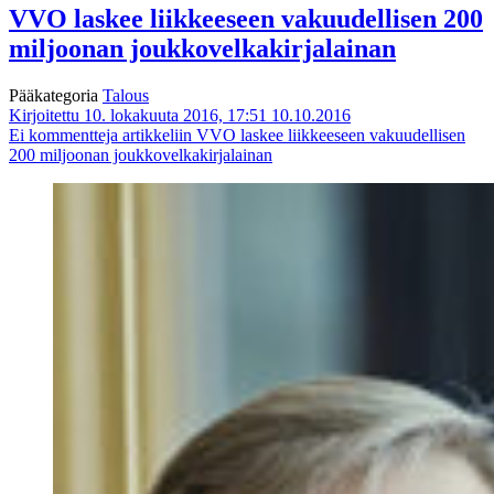
VVO laskee liikkeeseen vakuudellisen 200
miljoonan joukkovelkakirjalainan
Pääkategoria
Talous
Kirjoitettu 10. lokakuuta 2016, 17:51
10.10.2016
Ei kommentteja
artikkeliin VVO laskee liikkeeseen vakuudellisen
200 miljoonan joukkovelkakirjalainan