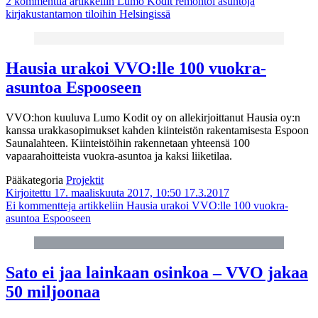
2 kommenttia
artikkeliin Lumo Kodit remontoi asuntoja
kirjakustantamon tiloihin Helsingissä
Hausia urakoi VVO:lle 100 vuokra-
asuntoa Espooseen
VVO:hon kuuluva Lumo Kodit oy on allekirjoittanut Hausia oy:n
kanssa urakkasopimukset kahden kiinteistön rakentamisesta Espoon
Saunalahteen. Kiinteistöihin rakennetaan yhteensä 100
vapaarahoitteista vuokra-asuntoa ja kaksi liiketilaa.
Pääkategoria
Projektit
Kirjoitettu 17. maaliskuuta 2017, 10:50
17.3.2017
Ei kommentteja
artikkeliin Hausia urakoi VVO:lle 100 vuokra-
asuntoa Espooseen
Sato ei jaa lainkaan osinkoa – VVO jakaa
50 miljoonaa