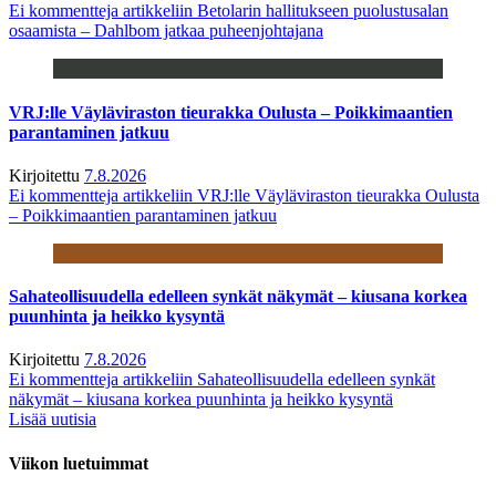
Ei kommentteja
artikkeliin Betolarin hallitukseen puolustusalan
osaamista – Dahlbom jatkaa puheenjohtajana
VRJ:lle Väyläviraston tieurakka Oulusta – Poikkimaantien
parantaminen jatkuu
Kirjoitettu
7.8.2026
Ei kommentteja
artikkeliin VRJ:lle Väyläviraston tieurakka Oulusta
– Poikkimaantien parantaminen jatkuu
Sahateollisuudella edelleen synkät näkymät – kiusana korkea
puunhinta ja heikko kysyntä
Kirjoitettu
7.8.2026
Ei kommentteja
artikkeliin Sahateollisuudella edelleen synkät
näkymät – kiusana korkea puunhinta ja heikko kysyntä
Lisää uutisia
Viikon luetuimmat