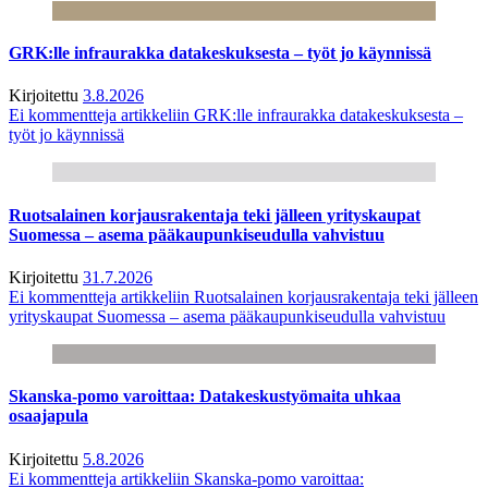
GRK:lle infraurakka datakeskuksesta – työt jo käynnissä
Kirjoitettu
3.8.2026
Ei kommentteja
artikkeliin GRK:lle infraurakka datakeskuksesta –
työt jo käynnissä
Ruotsalainen korjausrakentaja teki jälleen yrityskaupat
Suomessa – asema pääkaupunkiseudulla vahvistuu
Kirjoitettu
31.7.2026
Ei kommentteja
artikkeliin Ruotsalainen korjausrakentaja teki jälleen
yrityskaupat Suomessa – asema pääkaupunkiseudulla vahvistuu
Skanska-pomo varoittaa: Datakeskustyömaita uhkaa
osaajapula
Kirjoitettu
5.8.2026
Ei kommentteja
artikkeliin Skanska-pomo varoittaa: