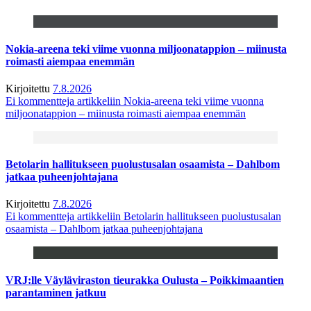
Nokia-areena teki viime vuonna miljoonatappion – miinusta
roimasti aiempaa enemmän
Kirjoitettu
7.8.2026
Ei kommentteja
artikkeliin Nokia-areena teki viime vuonna
miljoonatappion – miinusta roimasti aiempaa enemmän
Betolarin hallitukseen puolustusalan osaamista – Dahlbom
jatkaa puheenjohtajana
Kirjoitettu
7.8.2026
Ei kommentteja
artikkeliin Betolarin hallitukseen puolustusalan
osaamista – Dahlbom jatkaa puheenjohtajana
VRJ:lle Väyläviraston tieurakka Oulusta – Poikkimaantien
parantaminen jatkuu