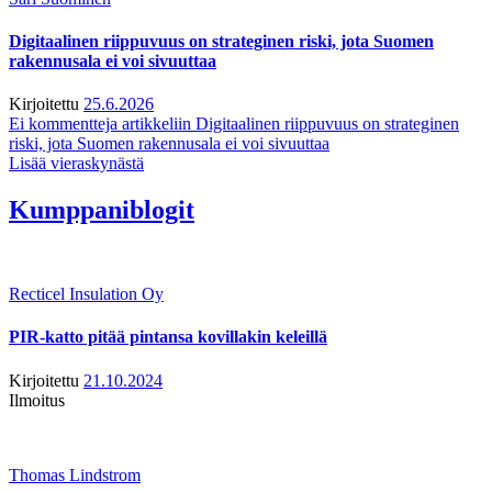
Digitaalinen riippuvuus on strateginen riski, jota Suomen
rakennusala ei voi sivuuttaa
Kirjoitettu
25.6.2026
Ei kommentteja
artikkeliin Digitaalinen riippuvuus on strateginen
riski, jota Suomen rakennusala ei voi sivuuttaa
Lisää vieraskynästä
Kumppaniblogit
Recticel Insulation Oy
PIR-katto pitää pintansa kovillakin keleillä
Kirjoitettu
21.10.2024
Ilmoitus
Thomas Lindstrom