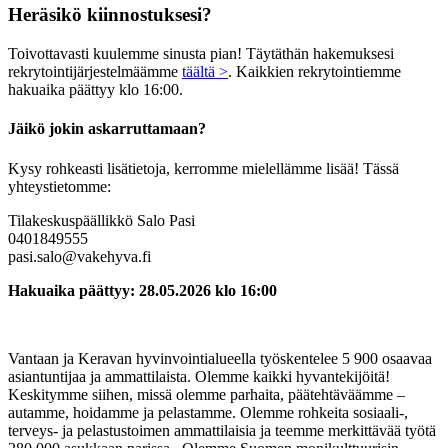
Heräsikö kiinnostuksesi?
Toivottavasti kuulemme sinusta pian! Täytäthän hakemuksesi
rekrytointijärjestelmäämme
täältä >
. Kaikkien rekrytointiemme
hakuaika päättyy klo 16:00.
Jäikö jokin askarruttamaan?
Kysy rohkeasti lisätietoja, kerromme mielellämme lisää! Tässä
yhteystietomme:
Tilakeskuspäällikkö Salo Pasi
0401849555
pasi.salo@vakehyva.fi
Hakuaika päättyy:
28.05.2026 klo 16:00
Vantaan ja Keravan hyvinvointialueella työskentelee 5 900 osaavaa
asiantuntijaa ja ammattilaista. Olemme kaikki hyvantekijöitä!
Keskitymme siihen, missä olemme parhaita, päätehtäväämme –
autamme, hoidamme ja pelastamme. Olemme rohkeita sosiaali-,
terveys- ja pelastustoimen ammattilaisia ja teemme merkittävää työtä