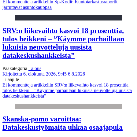
Ei kommentteja
artikkeliin Sp-Kodit: Kuntotarkastusraportit
jarruttavat asuntokauppaa
SRV:n liikevaihto kasvoi 18 prosenttia,
tulos heikkeni – ”Käymme parhaillaan
lukuisia neuvotteluja uusista
datakeskushankkeista”
Pääkategoria
Talous
Kirjoitettu 6. elokuuta 2026, 9:45
6.8.2026
Tilaajille
Ei kommentteja
artikkeliin SRV:n liikevaihto kasvoi 18 prosenttia,
tulos heikkeni – ”Käymme parhaillaan lukuisia neuvotteluja uusista
datakeskushankkeista”
Skanska-pomo varoittaa:
Datakeskustyömaita uhkaa osaajapula