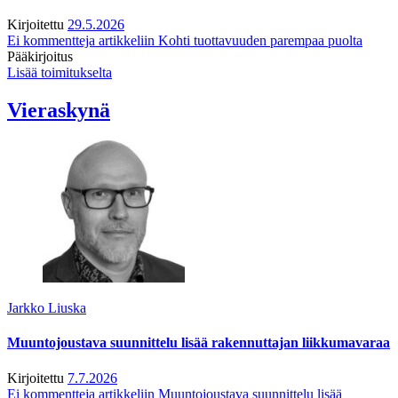
Kirjoitettu
29.5.2026
Ei kommentteja
artikkeliin Kohti tuottavuuden parempaa puolta
Pääkirjoitus
Lisää toimitukselta
Vieraskynä
Jarkko Liuska
Muuntojoustava suunnittelu lisää rakennuttajan liikkumavaraa
Kirjoitettu
7.7.2026
Ei kommentteja
artikkeliin Muuntojoustava suunnittelu lisää