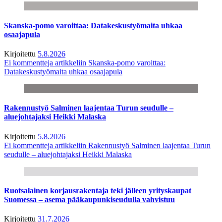
Skanska-pomo varoittaa: Datakeskustyömaita uhkaa
osaajapula
Kirjoitettu
5.8.2026
Ei kommentteja
artikkeliin Skanska-pomo varoittaa:
Datakeskustyömaita uhkaa osaajapula
Rakennustyö Salminen laajentaa Turun seudulle –
aluejohtajaksi Heikki Malaska
Kirjoitettu
5.8.2026
Ei kommentteja
artikkeliin Rakennustyö Salminen laajentaa Turun
seudulle – aluejohtajaksi Heikki Malaska
Ruotsalainen korjausrakentaja teki jälleen yrityskaupat
Suomessa – asema pääkaupunkiseudulla vahvistuu
Kirjoitettu
31.7.2026