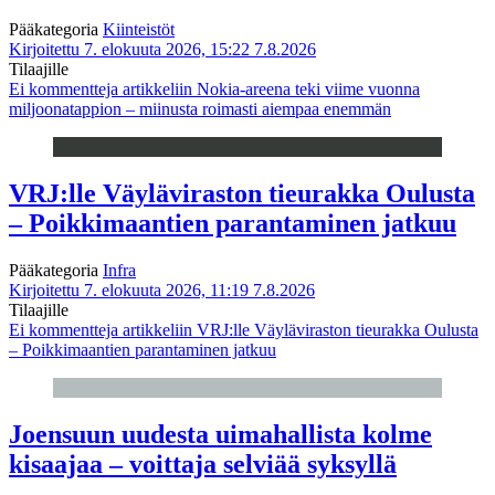
Pääkategoria
Kiinteistöt
Kirjoitettu 7. elokuuta 2026, 15:22
7.8.2026
Tilaajille
Ei kommentteja
artikkeliin Nokia-areena teki viime vuonna
miljoonatappion – miinusta roimasti aiempaa enemmän
VRJ:lle Väyläviraston tieurakka Oulusta
– Poikkimaantien parantaminen jatkuu
Pääkategoria
Infra
Kirjoitettu 7. elokuuta 2026, 11:19
7.8.2026
Tilaajille
Ei kommentteja
artikkeliin VRJ:lle Väyläviraston tieurakka Oulusta
– Poikkimaantien parantaminen jatkuu
Joensuun uudesta uimahallista kolme
kisaajaa – voittaja selviää syksyllä