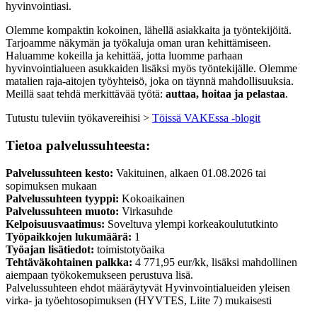
hyvinvointiasi.
Olemme kompaktin kokoinen, lähellä asiakkaita ja työntekijöitä.
Tarjoamme näkymän ja työkaluja oman uran kehittämiseen.
Haluamme kokeilla ja kehittää, jotta luomme parhaan
hyvinvointialueen asukkaiden lisäksi myös työntekijälle. Olemme
matalien raja-aitojen työyhteisö, joka on täynnä mahdollisuuksia.
Meillä saat tehdä merkittävää työtä:
auttaa, hoitaa ja pelastaa
.
Tutustu tuleviin työkavereihisi >
Töissä VAKEssa -blogit
Tietoa palvelussuhteesta:
Palvelussuhteen kesto:
Vakituinen, alkaen 01.08.2026 tai
sopimuksen mukaan
Palvelussuhteen tyyppi:
Kokoaikainen
Palvelussuhteen muoto:
Virkasuhde
Kelpoisuusvaatimus:
Soveltuva ylempi korkeakoulututkinto
Työpaikkojen lukumäärä:
1
Työajan lisätiedot:
toimistotyöaika
Tehtäväkohtainen palkka:
4 771,95 eur/kk, lisäksi mahdollinen
aiempaan työkokemukseen perustuva lisä.
Palvelussuhteen ehdot määräytyvät Hyvinvointialueiden yleisen
virka- ja työehtosopimuksen (HYVTES, Liite 7) mukaisesti