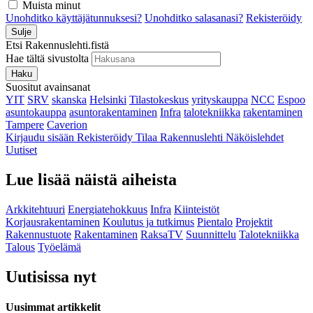
Muista minut
Unohditko käyttäjätunnuksesi?
Unohditko salasanasi?
Rekisteröidy
Sulje
Etsi Rakennuslehti.fistä
Hae tältä sivustolta
Haku
Suositut avainsanat
YIT
SRV
skanska
Helsinki
Tilastokeskus
yrityskauppa
NCC
Espoo
asuntokauppa
asuntorakentaminen
Infra
talotekniikka
rakentaminen
Tampere
Caverion
Kirjaudu sisään
Rekisteröidy
Tilaa Rakennuslehti
Näköislehdet
Uutiset
Lue lisää näistä aiheista
Arkkitehtuuri
Energiatehokkuus
Infra
Kiinteistöt
Korjausrakentaminen
Koulutus ja tutkimus
Pientalo
Projektit
Rakennustuote
Rakentaminen
RaksaTV
Suunnittelu
Talotekniikka
Talous
Työelämä
Uutisissa nyt
Uusimmat artikkelit