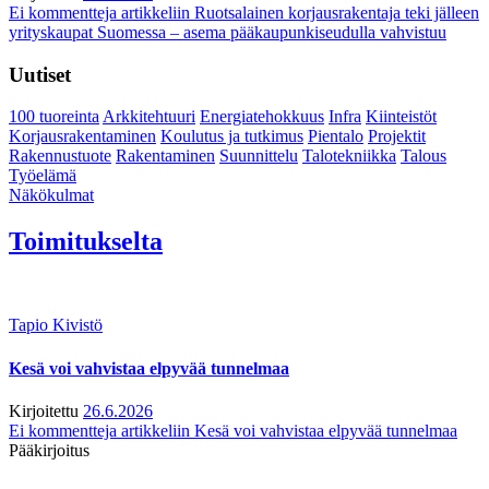
Ei kommentteja
artikkeliin Ruotsalainen korjausrakentaja teki jälleen
yrityskaupat Suomessa – asema pääkaupunkiseudulla vahvistuu
Uutiset
100 tuoreinta
Arkkitehtuuri
Energiatehokkuus
Infra
Kiinteistöt
Korjausrakentaminen
Koulutus ja tutkimus
Pientalo
Projektit
Rakennustuote
Rakentaminen
Suunnittelu
Talotekniikka
Talous
Työelämä
Näkökulmat
Toimitukselta
Tapio Kivistö
Kesä voi vahvistaa elpyvää tunnelmaa
Kirjoitettu
26.6.2026
Ei kommentteja
artikkeliin Kesä voi vahvistaa elpyvää tunnelmaa
Pääkirjoitus