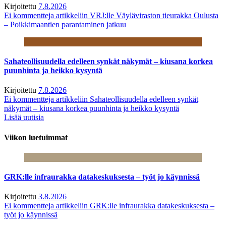
Kirjoitettu
7.8.2026
Ei kommentteja
artikkeliin VRJ:lle Väyläviraston tieurakka Oulusta
– Poikkimaantien parantaminen jatkuu
Sahateollisuudella edelleen synkät näkymät – kiusana korkea
puunhinta ja heikko kysyntä
Kirjoitettu
7.8.2026
Ei kommentteja
artikkeliin Sahateollisuudella edelleen synkät
näkymät – kiusana korkea puunhinta ja heikko kysyntä
Lisää uutisia
Viikon luetuimmat
GRK:lle infraurakka datakeskuksesta – työt jo käynnissä
Kirjoitettu
3.8.2026
Ei kommentteja
artikkeliin GRK:lle infraurakka datakeskuksesta –
työt jo käynnissä