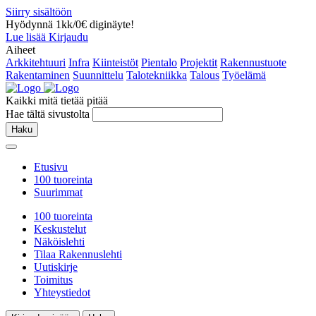
Siirry sisältöön
Hyödynnä 1kk/0€ diginäyte!
Lue lisää
Kirjaudu
Aiheet
Arkkitehtuuri
Infra
Kiinteistöt
Pientalo
Projektit
Rakennustuote
Rakentaminen
Suunnittelu
Talotekniikka
Talous
Työelämä
Kaikki mitä tietää pitää
Hae tältä sivustolta
Haku
Etusivu
100 tuoreinta
Suurimmat
100 tuoreinta
Keskustelut
Näköislehti
Tilaa Rakennuslehti
Uutiskirje
Toimitus
Yhteystiedot