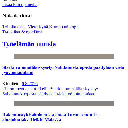
Lisää kumppaneilta
Näkökulmat
Toimitukselta
Vieraskynä
Kumppaniblogit
Työpaikat & työelämä
Työelämän uutisia
Starkin ammattilaiskysely: Suhdannekuopasta päädytään vielä
työvoimapulaan
Kirjoitettu
6.8.2026
Ei kommentteja
artikkeliin Starkin ammattilaiskysely:
Suhdannekuopasta päädytään vielä työvoimapulaan
Rakennustyö Salminen laajentaa Turun seudulle –
aluejohtajaksi Heikki Malaska