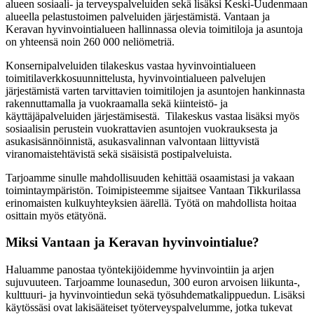
alueen sosiaali- ja terveyspalveluiden sekä lisäksi Keski-Uudenmaan
alueella pelastustoimen palveluiden järjestämistä. Vantaan ja
Keravan hyvinvointialueen hallinnassa olevia toimitiloja ja asuntoja
on yhteensä noin 260 000 neliömetriä.
Konsernipalveluiden tilakeskus vastaa hyvinvointialueen
toimitilaverkkosuunnittelusta, hyvinvointialueen palvelujen
järjestämistä varten tarvittavien toimitilojen ja asuntojen hankinnasta
rakennuttamalla ja vuokraamalla sekä kiinteistö- ja
käyttäjäpalveluiden järjestämisestä. Tilakeskus vastaa lisäksi myös
sosiaalisin perustein vuokrattavien asuntojen vuokrauksesta ja
asukasisännöinnistä, asukasvalinnan valvontaan liittyvistä
viranomaistehtävistä sekä sisäisistä postipalveluista.
Tarjoamme sinulle mahdollisuuden kehittää osaamistasi ja vakaan
toimintaympäristön. Toimipisteemme sijaitsee Vantaan Tikkurilassa
erinomaisten kulkuyhteyksien äärellä. Työtä on mahdollista hoitaa
osittain myös etätyönä.
Miksi Vantaan ja Keravan hyvinvointialue?
Haluamme panostaa työntekijöidemme hyvinvointiin ja arjen
sujuvuuteen. Tarjoamme lounasedun, 300 euron arvoisen liikunta-,
kulttuuri- ja hyvinvointiedun sekä työsuhdematkalippuedun. Lisäksi
käytössäsi ovat lakisääteiset työterveyspalvelumme, jotka tukevat