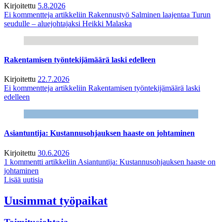
Kirjoitettu
5.8.2026
Ei kommentteja
artikkeliin Rakennustyö Salminen laajentaa Turun
seudulle – aluejohtajaksi Heikki Malaska
Rakentamisen työntekijämäärä laski edelleen
Kirjoitettu
22.7.2026
Ei kommentteja
artikkeliin Rakentamisen työntekijämäärä laski
edelleen
Asiantuntija: Kustannusohjauksen haaste on johtaminen
Kirjoitettu
30.6.2026
1 kommentti
artikkeliin Asiantuntija: Kustannusohjauksen haaste on
johtaminen
Lisää uutisia
Uusimmat työpaikat