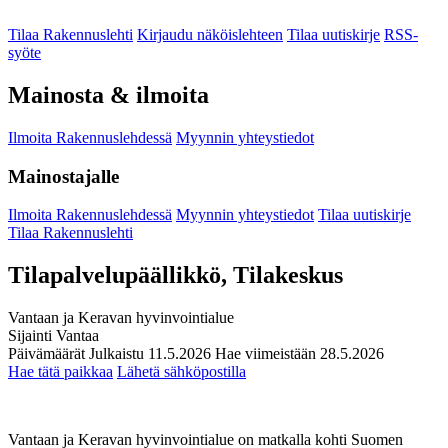
Tilaa Rakennuslehti
Kirjaudu näköislehteen
Tilaa uutiskirje
RSS-
syöte
Mainosta & ilmoita
Ilmoita Rakennuslehdessä
Myynnin yhteystiedot
Mainostajalle
Ilmoita Rakennuslehdessä
Myynnin yhteystiedot
Tilaa uutiskirje
Tilaa Rakennuslehti
Tilapalvelupäällikkö, Tilakeskus
Vantaan ja Keravan hyvinvointialue
Sijainti
Vantaa
Päivämäärät
Julkaistu
11.5.2026
Hae viimeistään
28.5.2026
Hae tätä paikkaa
Lähetä sähköpostilla
Vantaan ja Keravan hyvinvointialue on matkalla kohti Suomen