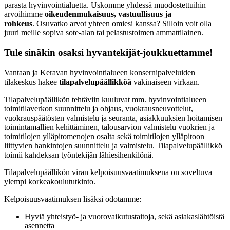
parasta hyvinvointialuetta. Uskomme yhdessä muodostettuihin
arvoihimme
oikeudenmukaisuus, vastuullisuus ja
rohkeus
. Osuvatko arvot yhteen omiesi kanssa? Silloin voit olla
juuri meille sopiva sote-alan tai pelastustoimen ammattilainen.
Tule sinäkin osaksi hyvantekijät-joukkuettamme!
Vantaan ja Keravan hyvinvointialueen konsernipalveluiden
tilakeskus hakee
tilapalvelupäällikköä
vakinaiseen virkaan.
Tilapalvelupäällikön tehtäviin kuuluvat mm. hyvinvointialueen
toimitilaverkon suunnittelu ja ohjaus, vuokrausneuvottelut,
vuokrauspäätösten valmistelu ja seuranta, asiakkuuksien hoitamisen
toimintamallien kehittäminen, talousarvion valmistelu vuokrien ja
toimitilojen ylläpitomenojen osalta sekä toimitilojen ylläpitoon
liittyvien hankintojen suunnittelu ja valmistelu. Tilapalvelupäällikkö
toimii kahdeksan työntekijän lähiesihenkilönä.
Tilapalvelupäällikön viran kelpoisuusvaatimuksena on soveltuva
ylempi korkeakoulututkinto.
Kelpoisuusvaatimuksen lisäksi odotamme:
Hyviä yhteistyö- ja vuorovaikutustaitoja, sekä asiakaslähtöistä
asennetta