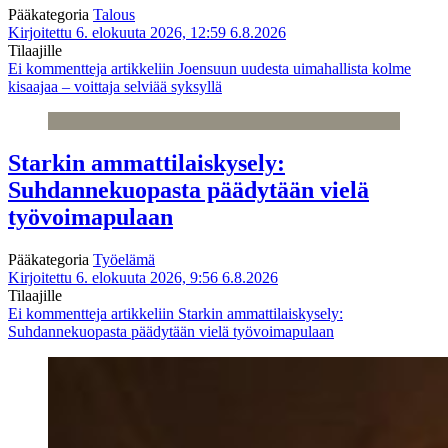
Pääkategoria
Talous
Kirjoitettu 6. elokuuta 2026, 12:59
6.8.2026
Tilaajille
Ei kommentteja
artikkeliin Joensuun uudesta uimahallista kolme
kisaajaa – voittaja selviää syksyllä
Starkin ammattilaiskysely:
Suhdannekuopasta päädytään vielä
työvoimapulaan
Pääkategoria
Työelämä
Kirjoitettu 6. elokuuta 2026, 9:56
6.8.2026
Tilaajille
Ei kommentteja
artikkeliin Starkin ammattilaiskysely:
Suhdannekuopasta päädytään vielä työvoimapulaan