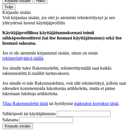
Kirjaudu sisään
Haku
Sulje
Kirjaudu sisään
Voit kirjautua sisään, jos olet jo aiemmin rekisteröitynyt ja sen
yhteydessä luonut käyttäjäprofiilin
Käyttäjäprofiilissa käyttäjätunnuksenasi toimii
sähköpostiosoitteesi (tai itse luomasi käyttäjätunnus) sekä itse
luomasi salasana.
Jos et ole aiemmin kirjautunut sisään, sinun on ensin
rekisteröidyttävä täällä
.
Jos sinulle tulee Rakennuslehti, rekisteröitymällä saat kaikki
rakennuslehti.fi-sisällöt luettavaksesi.
Jos sinulle ei tule Rakennuslehteä, voit silti rekisteröityä, jolloin saat
oikeuden kommentoida lukottomia artikkeleita, mutta et pääse
lukemaan lukittuja artikkeleita.
Tilaa Rakennuslehti tästä
tai hyödynnä
maksuton koejakso tästä
.
Sähköposti tai käyttäjätunnus
Salasana
Kirjaudu sisään