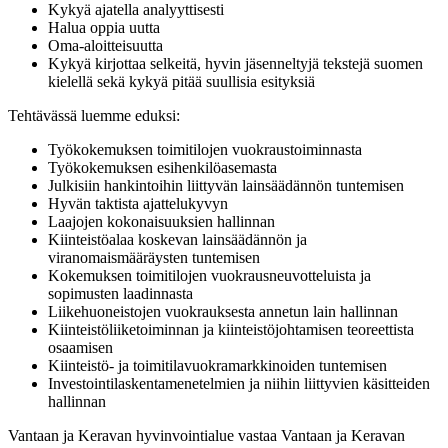
Kykyä ajatella analyyttisesti
Halua oppia uutta
Oma-aloitteisuutta
Kykyä kirjottaa selkeitä, hyvin jäsenneltyjä tekstejä suomen
kielellä sekä kykyä pitää suullisia esityksiä
Tehtävässä luemme eduksi:
Työkokemuksen toimitilojen vuokraustoiminnasta
Työkokemuksen esihenkilöasemasta
Julkisiin hankintoihin liittyvän lainsäädännön tuntemisen
Hyvän taktista ajattelukyvyn
Laajojen kokonaisuuksien hallinnan
Kiinteistöalaa koskevan lainsäädännön ja
viranomaismääräysten tuntemisen
Kokemuksen toimitilojen vuokrausneuvotteluista ja
sopimusten laadinnasta
Liikehuoneistojen vuokrauksesta annetun lain hallinnan
Kiinteistöliiketoiminnan ja kiinteistöjohtamisen teoreettista
osaamisen
Kiinteistö- ja toimitilavuokramarkkinoiden tuntemisen
Investointilaskentamenetelmien ja niihin liittyvien käsitteiden
hallinnan
Vantaan ja Keravan hyvinvointialue vastaa Vantaan ja Keravan