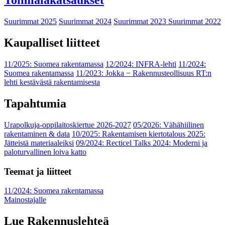
Toimialakatsaukset
Suurimmat 2025
Suurimmat 2024
Suurimmat 2023
Suurimmat 2022
Kaupalliset liitteet
11/2025: Suomea rakentamassa
12/2024: INFRA-lehti
11/2024:
Suomea rakentamassa
11/2023: Jokka − Rakennusteollisuus RT:n
lehti kestävästä rakentamisesta
Tapahtumia
Urapolkuja-oppilaitoskiertue 2026-2027
05/2026: Vähähiilinen
rakentaminen & data
10/2025: Rakentamisen kiertotalous 2025:
Jätteistä materiaaleiksi
09/2024: Recticel Talks 2024: Moderni ja
paloturvallinen loiva katto
Teemat ja liitteet
11/2024: Suomea rakentamassa
Mainostajalle
Lue Rakennuslehteä