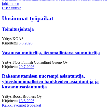
johtaminen
Lisää uutisia
Uusimmat työpaikat
Toimitusjohtaja
Yritys
KOAS
Kirjoitettu
3.8.2026
Vastuusuunnittelija, tietomallintava suunnittelija
Yritys
FCG Finnish Consulting Group Oy
Kirjoitettu
20.7.2026
Rakennuttamisen nuorempi asiantuntija,
yhteistoiminnallisten hankkeiden asiantuntija ja
kustannusasiantuntija
Yritys
Boost Brothers Oy
Kirjoitettu
18.6.2026
Kaikki avoimet työpaikat