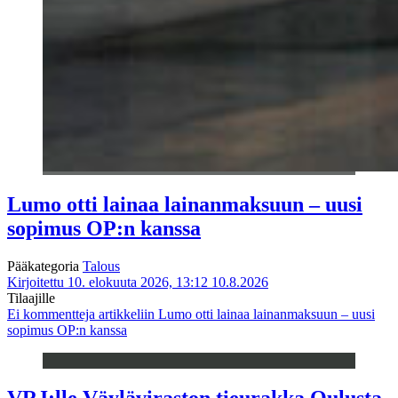
Lumo otti lainaa lainanmaksuun – uusi
sopimus OP:n kanssa
Pääkategoria
Talous
Kirjoitettu 10. elokuuta 2026, 13:12
10.8.2026
Tilaajille
Ei kommentteja
artikkeliin Lumo otti lainaa lainanmaksuun – uusi
sopimus OP:n kanssa