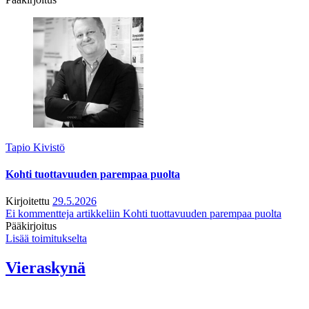
Tapio Kivistö
Kohti tuottavuuden parempaa puolta
Kirjoitettu
29.5.2026
Ei kommentteja
artikkeliin Kohti tuottavuuden parempaa puolta
Pääkirjoitus
Lisää toimitukselta
Vieraskynä