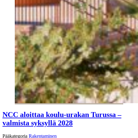
NCC aloittaa koulu-urakan Turussa –
valmista syksyllä 2028
Pääkategoria
Rakentaminen