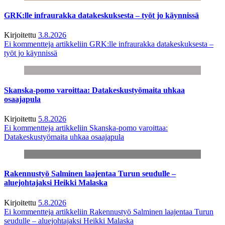
GRK:lle infraurakka datakeskuksesta – työt jo käynnissä
Kirjoitettu
3.8.2026
Ei kommentteja
artikkeliin GRK:lle infraurakka datakeskuksesta –
työt jo käynnissä
Skanska-pomo varoittaa: Datakeskustyömaita uhkaa
osaajapula
Kirjoitettu
5.8.2026
Ei kommentteja
artikkeliin Skanska-pomo varoittaa:
Datakeskustyömaita uhkaa osaajapula
Rakennustyö Salminen laajentaa Turun seudulle –
aluejohtajaksi Heikki Malaska
Kirjoitettu
5.8.2026
Ei kommentteja
artikkeliin Rakennustyö Salminen laajentaa Turun
seudulle – aluejohtajaksi Heikki Malaska