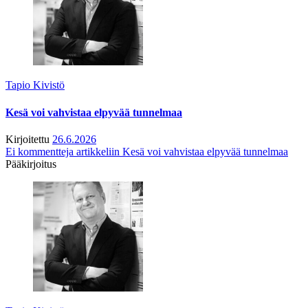
Tapio Kivistö
Kesä voi vahvistaa elpyvää tunnelmaa
Kirjoitettu
26.6.2026
Ei kommentteja
artikkeliin Kesä voi vahvistaa elpyvää tunnelmaa
Pääkirjoitus