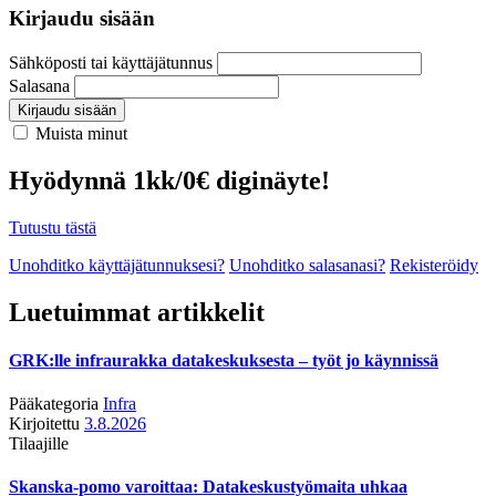
Kirjaudu sisään
Sähköposti tai käyttäjätunnus
Salasana
Kirjaudu sisään
Muista minut
Hyödynnä 1kk/0€ diginäyte!
Tutustu tästä
Unohditko käyttäjätunnuksesi?
Unohditko salasanasi?
Rekisteröidy
Luetuimmat artikkelit
GRK:lle infraurakka datakeskuksesta – työt jo käynnissä
Pääkategoria
Infra
Kirjoitettu
3.8.2026
Tilaajille
Skanska-pomo varoittaa: Datakeskustyömaita uhkaa