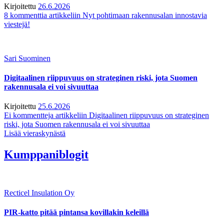
Kirjoitettu
26.6.2026
8 kommenttia
artikkeliin Nyt pohtimaan rakennusalan innostavia
viestejä!
Sari Suominen
Digitaalinen riippuvuus on strateginen riski, jota Suomen
rakennusala ei voi sivuuttaa
Kirjoitettu
25.6.2026
Ei kommentteja
artikkeliin Digitaalinen riippuvuus on strateginen
riski, jota Suomen rakennusala ei voi sivuuttaa
Lisää vieraskynästä
Kumppaniblogit
Recticel Insulation Oy
PIR-katto pitää pintansa kovillakin keleillä