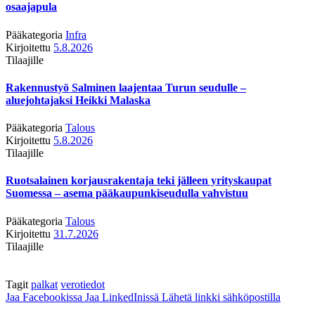
osaajapula
Pääkategoria
Infra
Kirjoitettu
5.8.2026
Tilaajille
Rakennustyö Salminen laajentaa Turun seudulle –
aluejohtajaksi Heikki Malaska
Pääkategoria
Talous
Kirjoitettu
5.8.2026
Tilaajille
Ruotsalainen korjausrakentaja teki jälleen yrityskaupat
Suomessa – asema pääkaupunkiseudulla vahvistuu
Pääkategoria
Talous
Kirjoitettu
31.7.2026
Tilaajille
Tagit
palkat
verotiedot
Jaa Facebookissa
Jaa LinkedInissä
Lähetä linkki sähköpostilla