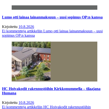
Lumo otti lainaa lainanmaksuun – uusi sopimus OP:n kanssa
Kirjoitettu
10.8.2026
Ei kommentteja
artikkeliin Lumo otti lainaa lainanmaksuun – uusi
sopimus OP:n kanssa
HC Hoivakodit rakennustöihin Kirkkonummella – tilaajana
Humana
Kirjoitettu
10.8.2026
Ei kommentteja
artikkeliin HC Hoivakodit rakennustöihin