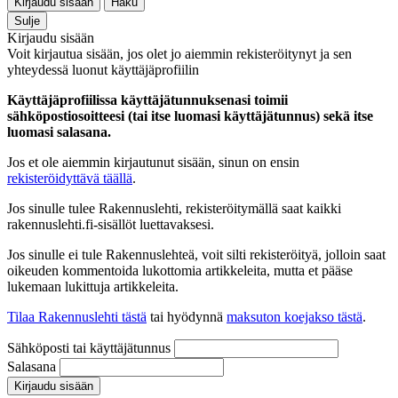
Kirjaudu sisään
Haku
Sulje
Kirjaudu sisään
Voit kirjautua sisään, jos olet jo aiemmin rekisteröitynyt ja sen
yhteydessä luonut käyttäjäprofiilin
Käyttäjäprofiilissa käyttäjätunnuksenasi toimii
sähköpostiosoitteesi (tai itse luomasi käyttäjätunnus) sekä itse
luomasi salasana.
Jos et ole aiemmin kirjautunut sisään, sinun on ensin
rekisteröidyttävä täällä
.
Jos sinulle tulee Rakennuslehti, rekisteröitymällä saat kaikki
rakennuslehti.fi-sisällöt luettavaksesi.
Jos sinulle ei tule Rakennuslehteä, voit silti rekisteröityä, jolloin saat
oikeuden kommentoida lukottomia artikkeleita, mutta et pääse
lukemaan lukittuja artikkeleita.
Tilaa Rakennuslehti tästä
tai hyödynnä
maksuton koejakso tästä
.
Sähköposti tai käyttäjätunnus
Salasana
Kirjaudu sisään