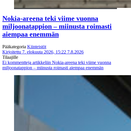
Nokia-areena teki viime vuonna
miljoonatappion – miinusta roimasti
aiempaa enemmän
Pääkategoria
Kiinteistöt
Kirjoitettu 7. elokuuta 2026, 15:22
7.8.2026
Tilaajille
Ei kommentteja
artikkeliin Nokia-areena teki viime vuonna
miljoonatappion – miinusta roimasti aiempaa enemmän