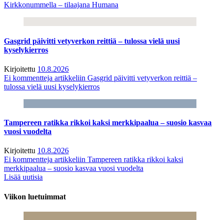
Kirkkonummella – tilaajana Humana
Gasgrid päivitti vetyverkon reittiä – tulossa vielä uusi
kyselykierros
Kirjoitettu
10.8.2026
Ei kommentteja
artikkeliin Gasgrid päivitti vetyverkon reittiä –
tulossa vielä uusi kyselykierros
Tampereen ratikka rikkoi kaksi merkkipaalua – suosio kasvaa
vuosi vuodelta
Kirjoitettu
10.8.2026
Ei kommentteja
artikkeliin Tampereen ratikka rikkoi kaksi
merkkipaalua – suosio kasvaa vuosi vuodelta
Lisää uutisia
Viikon luetuimmat