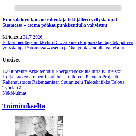
Ruotsalainen korjausrakentaja teki jälleen yrityskaupat
Suomessa – asema pääkaupunkiseudulla vahvistuu
Kirjoitettu
31.7.2026
Ei kommentteja
artikkeliin Ruotsalainen korjausrakentaja teki jälleen
yrityskaupat Suomessa – asema pääkaupunkiseudulla vahvistuu
Uutiset
100 tuoreinta
Arkkitehtuuri
Energiatehokkuus
Infra
Kiinteistöt
Korjausrakentaminen
Koulutus ja tutkimus
Pientalo
Projektit
Rakennustuote
Rakentaminen
Suunnittelu
Talotekniikka
Talous
Työelämä
Näkökulmat
Toimitukselta