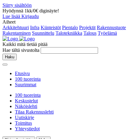
Siirry sisältöön
Hyödynnä 1kk/0€ diginäyte!
Lue lisää
Kirjaudu
Aiheet
Arkkitehtuuri
Infra
Kiinteistöt
Pientalo
Projektit
Rakennustuote
Rakentaminen
Suunnittelu
Talotekniikka
Talous
Työelämä
Kaikki mitä tietää pitää
Hae tältä sivustolta
Haku
Etusivu
100 tuoreinta
Suurimmat
100 tuoreinta
Keskustelut
Näköislehti
Tilaa Rakennuslehti
Uutiskirje
Toimitus
Yhteystiedot