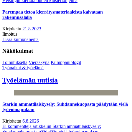
Helsingin kiertotalouden klusteriohjelma
Parempaa tietoa kierrätysmateriaaleista kaivataan
rakennusalalla
Kirjoitettu
21.8.2023
Ilmoitus
Lisää kumppaneilta
Näkökulmat
Toimitukselta
Vieraskynä
Kumppaniblogit
Työpaikat & työelämä
Työelämän uutisia
Starkin ammattilaiskysely: Suhdannekuopasta päädytään vielä
työvoimapulaan
Kirjoitettu
6.8.2026
Ei kommentteja
artikkeliin Starkin ammattilaiskysely:
Suhdannekuopasta päädytään vielä työvoimapulaan