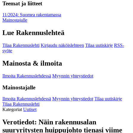
Teemat ja liitteet
11/2024: Suomea rakentamassa
Mainostajalle
Lue Rakennuslehteä
Tilaa Rakennuslehti
Kirjaudu näköislehteen
Tilaa uutiskirje
RSS-
syöte
Mainosta & ilmoita
Ilmoita Rakennuslehdessä
Myynnin yhteystiedot
Mainostajalle
Ilmoita Rakennuslehdessä
Myynnin yhteystiedot
Tilaa uutiskirje
Tilaa Rakennuslehti
Kategoriat
Uutiset
Verotiedot: Näin rakennusalan
suuryritysten huippujohto tienasi viime