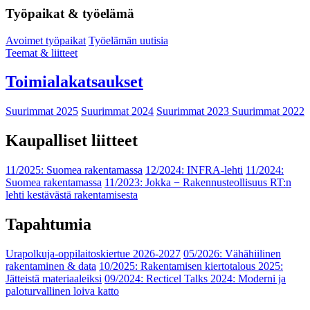
Työpaikat & työelämä
Avoimet työpaikat
Työelämän uutisia
Teemat & liitteet
Toimialakatsaukset
Suurimmat 2025
Suurimmat 2024
Suurimmat 2023
Suurimmat 2022
Kaupalliset liitteet
11/2025: Suomea rakentamassa
12/2024: INFRA-lehti
11/2024:
Suomea rakentamassa
11/2023: Jokka − Rakennusteollisuus RT:n
lehti kestävästä rakentamisesta
Tapahtumia
Urapolkuja-oppilaitoskiertue 2026-2027
05/2026: Vähähiilinen
rakentaminen & data
10/2025: Rakentamisen kiertotalous 2025:
Jätteistä materiaaleiksi
09/2024: Recticel Talks 2024: Moderni ja
paloturvallinen loiva katto