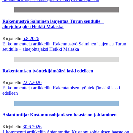
Rakennustyö Salminen laajentaa Turun seudulle –
aluejohtajaksi Heikki Malaska
Kirjoitettu
5.8.2026
Ei kommentteja
artikkeliin Rakennustyö Salminen laajentaa Turun
seudulle – aluejohtajaksi Heikki Malaska
Rakentamisen työntekijämäärä laski edelleen
Kirjoitettu
22.7.2026
Ei kommentteja
artikkeliin Rakentamisen työntekijämäärä laski
edelleen
Asiantuntija: Kustannusohjauksen haaste on johtaminen
Kirjoitettu
30.6.2026
1 kommentti
artikkeliin Asiantuntija: Kustannusohjauksen haaste on