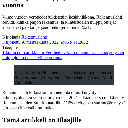
vuonna
Viime vuoden verotiedot julkistettiin keskiviikkona. Rakennuslehti
selvitti, kuinka paljon rakennus- ja kiinteistöalan huippujohtajat
ansaitsivat palkka- ja pääomatuloja vuonna 2021.
Kirjoittaja
Rakennuslehti
Kirjoitettu 9. marraskuuta 2022, 9:06
9.11.2022
Tilaajille
1 kommentti
artikkeliin Verotiedot: Näin rakennusalan suuryritysten
huippujohto tienasi viime vuonna
YIT:n Markku Moilanen ansaitsi lähes miljoona euroa
viime vuonna. (Kuva: Matti Vuohelainen) Kuva: Matti
Vuohelainen
Rakennuslehti kokosi suurimpien rakennusalan yritysten
toimitusjohtajien verotiedot vuodelta 2021. Listauksessa on käytetty
Rakennuslehden Suurimmat-tilinpäätösselvityksen suuruusjärjestystä
yrityksen liikevaihdon mukaan.
Tämä artikkeli on tilaajille