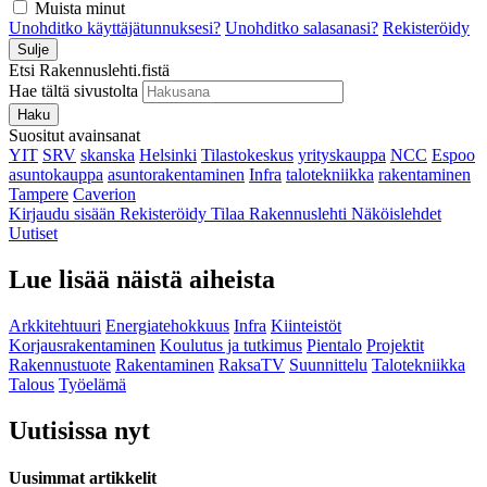
Muista minut
Unohditko käyttäjätunnuksesi?
Unohditko salasanasi?
Rekisteröidy
Sulje
Etsi Rakennuslehti.fistä
Hae tältä sivustolta
Haku
Suositut avainsanat
YIT
SRV
skanska
Helsinki
Tilastokeskus
yrityskauppa
NCC
Espoo
asuntokauppa
asuntorakentaminen
Infra
talotekniikka
rakentaminen
Tampere
Caverion
Kirjaudu sisään
Rekisteröidy
Tilaa Rakennuslehti
Näköislehdet
Uutiset
Lue lisää näistä aiheista
Arkkitehtuuri
Energiatehokkuus
Infra
Kiinteistöt
Korjausrakentaminen
Koulutus ja tutkimus
Pientalo
Projektit
Rakennustuote
Rakentaminen
RaksaTV
Suunnittelu
Talotekniikka
Talous
Työelämä
Uutisissa nyt
Uusimmat artikkelit