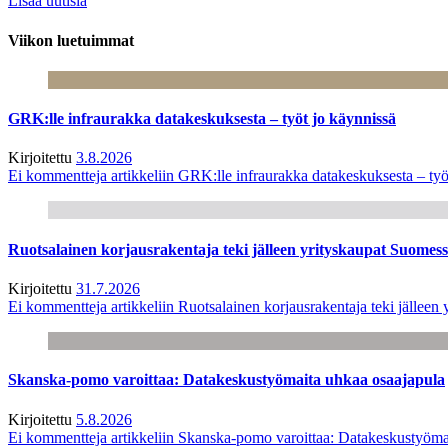
Lisää uutisia
Viikon luetuimmat
GRK:lle infraurakka datakeskuksesta – työt jo käynnissä
Kirjoitettu
3.8.2026
Ei kommentteja
artikkeliin GRK:lle infraurakka datakeskuksesta – työ
Ruotsalainen korjausrakentaja teki jälleen yrityskaupat Suome
Kirjoitettu
31.7.2026
Ei kommentteja
artikkeliin Ruotsalainen korjausrakentaja teki jälle
Skanska-pomo varoittaa: Datakeskustyömaita uhkaa osaajapula
Kirjoitettu
5.8.2026
Ei kommentteja
artikkeliin Skanska-pomo varoittaa: Datakeskustyöma