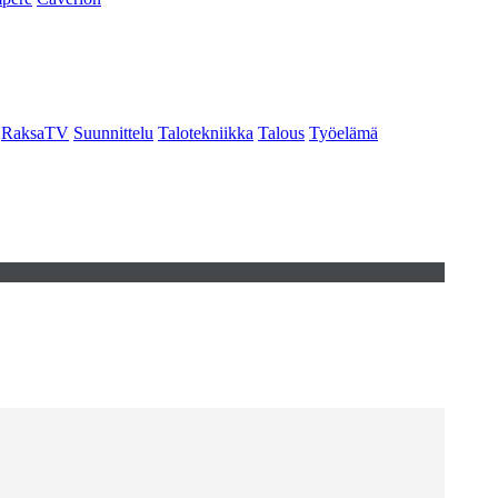
RaksaTV
Suunnittelu
Talotekniikka
Talous
Työelämä