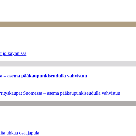
t jo käynnissä
ssa – asema pääkaupunkiseudulla vahvistuu
en yrityskaupat Suomessa – asema pääkaupunkiseudulla vahvistuu
ita uhkaa osaajapula