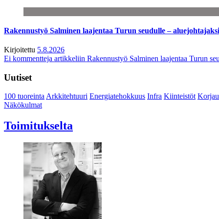
Rakennustyö Salminen laajentaa Turun seudulle – aluejohtajaks
Kirjoitettu
5.8.2026
Ei kommentteja
artikkeliin Rakennustyö Salminen laajentaa Turun seu
Uutiset
100 tuoreinta
Arkkitehtuuri
Energiatehokkuus
Infra
Kiinteistöt
Korjau
Näkökulmat
Toimitukselta