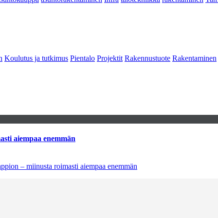
n
Koulutus ja tutkimus
Pientalo
Projektit
Rakennustuote
Rakentaminen
imasti aiempaa enemmän
tappion – miinusta roimasti aiempaa enemmän