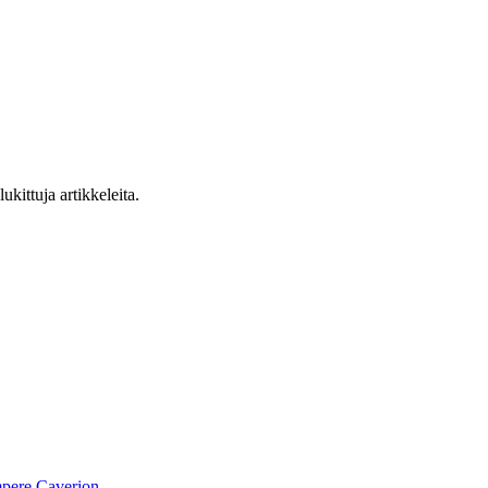
ukittuja artikkeleita.
pere
Caverion