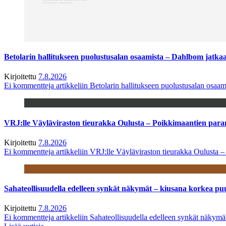
Betolarin hallitukseen puolustusalan osaamista – Dahlbom jatk
Kirjoitettu
7.8.2026
Ei kommentteja
artikkeliin Betolarin hallitukseen puolustusalan osa
VRJ:lle Väyläviraston tieurakka Oulusta – Poikkimaantien par
Kirjoitettu
7.8.2026
Ei kommentteja
artikkeliin VRJ:lle Väyläviraston tieurakka Oulusta 
Sahateollisuudella edelleen synkät näkymät – kiusana korkea pu
Kirjoitettu
7.8.2026
Ei kommentteja
artikkeliin Sahateollisuudella edelleen synkät näkym