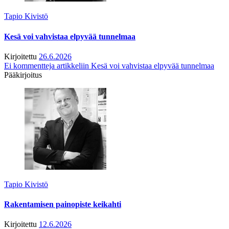
Tapio Kivistö
Kesä voi vahvistaa elpyvää tunnelmaa
Kirjoitettu
26.6.2026
Ei kommentteja
artikkeliin Kesä voi vahvistaa elpyvää tunnelmaa
Pääkirjoitus
Tapio Kivistö
Rakentamisen painopiste keikahti
Kirjoitettu
12.6.2026