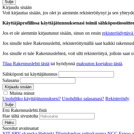
Sulje
Kirjaudu sisään
Voit kirjautua sisään, jos olet jo aiemmin rekisteröitynyt ja sen yhteyde
Käyttäjäprofiilissa käyttäjätunnuksenasi toimii sähköpostiosoittees
Jos et ole aiemmin kirjautunut sisään, sinun on ensin
rekisteröidyttävä 
Jos sinulle tulee Rakennuslehti, rekisteröitymällä saat kaikki rakennusle
Jos sinulle ei tule Rakennuslehteä, voit silti rekisteröityä, jolloin sa
Tilaa Rakennuslehti tästä
tai hyödynnä
maksuton koejakso tästä
.
Sähköposti tai käyttäjätunnus
Salasana
Kirjaudu sisään
Muista minut
Unohditko käyttäjätunnuksesi?
Unohditko salasanasi?
Rekisteröidy
Sulje
Etsi Rakennuslehti.fistä
Hae tältä sivustolta
Haku
Suositut avainsanat
YIT
SRV
skanska
Helsinki
Tilastokeskus
yrityskauppa
NCC
Espoo