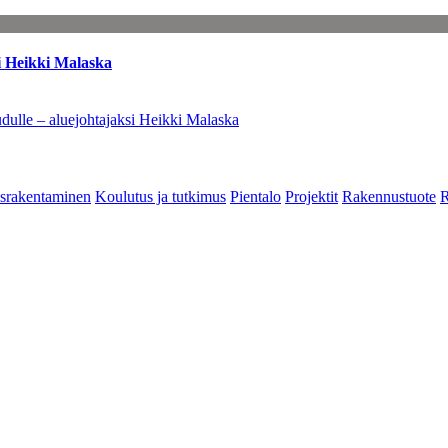
i Heikki Malaska
dulle – aluejohtajaksi Heikki Malaska
srakentaminen
Koulutus ja tutkimus
Pientalo
Projektit
Rakennustuote
R