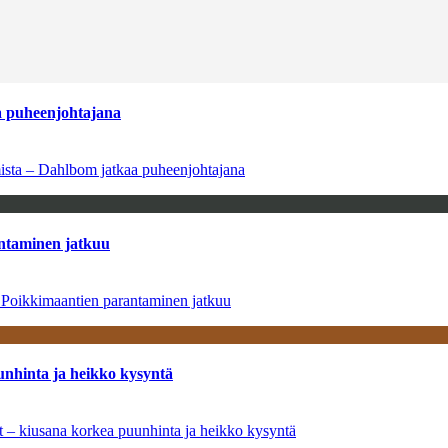
aa puheenjohtajana
amista – Dahlbom jatkaa puheenjohtajana
antaminen jatkuu
– Poikkimaantien parantaminen jatkuu
unhinta ja heikko kysyntä
ät – kiusana korkea puunhinta ja heikko kysyntä