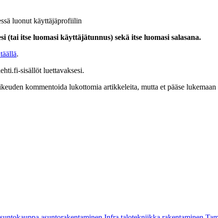
ssä luonut käyttäjäprofiilin
i (tai itse luomasi käyttäjätunnus) sekä itse luomasi salasana.
täällä
.
hti.fi-sisällöt luettavaksesi.
at oikeuden kommentoida lukottomia artikkeleita, mutta et pääse lukemaan l
asuntokauppa
asuntorakentaminen
Infra
talotekniikka
rakentaminen
Tam