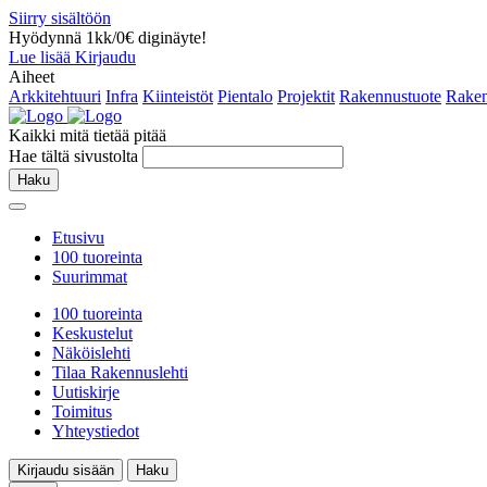
Siirry sisältöön
Hyödynnä 1kk/0€ diginäyte!
Lue lisää
Kirjaudu
Aiheet
Arkkitehtuuri
Infra
Kiinteistöt
Pientalo
Projektit
Rakennustuote
Raken
Kaikki mitä tietää pitää
Hae tältä sivustolta
Haku
Etusivu
100 tuoreinta
Suurimmat
100 tuoreinta
Keskustelut
Näköislehti
Tilaa Rakennuslehti
Uutiskirje
Toimitus
Yhteystiedot
Kirjaudu sisään
Haku