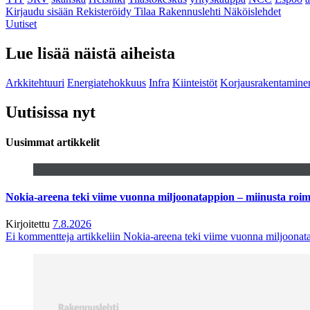
Kirjaudu sisään
Rekisteröidy
Tilaa Rakennuslehti
Näköislehdet
Uutiset
Lue lisää näistä aiheista
Arkkitehtuuri
Energiatehokkuus
Infra
Kiinteistöt
Korjausrakentamine
Uutisissa nyt
Uusimmat artikkelit
Nokia-areena teki viime vuonna miljoonatappion – miinusta ro
Kirjoitettu
7.8.2026
Ei kommentteja
artikkeliin Nokia-areena teki viime vuonna miljoona