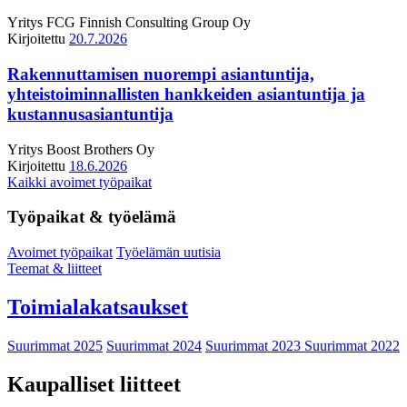
Yritys
FCG Finnish Consulting Group Oy
Kirjoitettu
20.7.2026
Rakennuttamisen nuorempi asiantuntija,
yhteistoiminnallisten hankkeiden asiantuntija ja
kustannusasiantuntija
Yritys
Boost Brothers Oy
Kirjoitettu
18.6.2026
Kaikki avoimet työpaikat
Työpaikat & työelämä
Avoimet työpaikat
Työelämän uutisia
Teemat & liitteet
Toimialakatsaukset
Suurimmat 2025
Suurimmat 2024
Suurimmat 2023
Suurimmat 2022
Kaupalliset liitteet