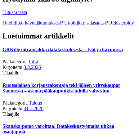
Tutustu tästä
Unohditko käyttäjätunnuksesi?
Unohditko salasanasi?
Rekisteröidy
Luetuimmat artikkelit
GRK:lle infraurakka datakeskuksesta – työt jo käynnissä
Pääkategoria
Infra
Kirjoitettu
3.8.2026
Tilaajille
Ruotsalainen korjausrakentaja teki jälleen yrityskaupat
Suomessa – asema pääkaupunkiseudulla vahvistuu
Pääkategoria
Talous
Kirjoitettu
31.7.2026
Tilaajille
Skanska-pomo varoittaa: Datakeskustyömaita uhkaa
osaajapula