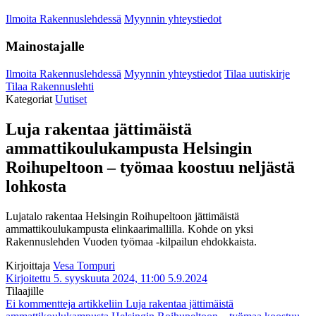
Ilmoita Rakennuslehdessä
Myynnin yhteystiedot
Mainostajalle
Ilmoita Rakennuslehdessä
Myynnin yhteystiedot
Tilaa uutiskirje
Tilaa Rakennuslehti
Kategoriat
Uutiset
Luja rakentaa jättimäistä
ammattikoulukampusta Helsingin
Roihupeltoon – työmaa koostuu neljästä
lohkosta
Lujatalo rakentaa Helsingin Roihupeltoon jättimäistä
ammattikoulukampusta elinkaarimallilla. Kohde on yksi
Rakennuslehden Vuoden työmaa -kilpailun ehdokkaista.
Kirjoittaja
Vesa Tompuri
Kirjoitettu 5. syyskuuta 2024, 11:00
5.9.2024
Tilaajille
Ei kommentteja
artikkeliin Luja rakentaa jättimäistä