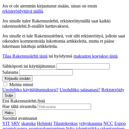
Jos et ole aiemmin kirjautunut sisään, sinun on ensin
rekisteröidyttävä täällä
.
Jos sinulle tulee Rakennuslehti, rekisteröitymällä saat kaikki
rakennuslehti.fi-sisällöt luettavaksesi.
Jos sinulle ei tule Rakennuslehteä, voit silti rekisteröityä, jolloin saat
oikeuden kommentoida lukottomia artikkeleita, mutta et pääse
lukemaan lukittuja artikkeleita.
Tilaa Rakennuslehti tästä
tai hyödynnä
maksuton koejakso tästä
.
Sähköposti tai käyttäjätunnus
Salasana
Kirjaudu sisään
Muista minut
Unohditko käyttäjätunnuksesi?
Unohditko salasanasi?
Rekisteröidy
Sulje
Etsi Rakennuslehti.fistä
Hae tältä sivustolta
Haku
Suositut avainsanat
YIT
SRV
skanska
Helsinki
Tilastokeskus
yrityskauppa
NCC
Espoo
asuntokauppa
asuntorakentaminen
Infra
talotekniikka
rakentaminen