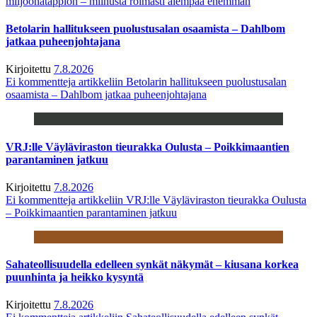
miljoonatappion – miinusta roimasti aiempaa enemmän
Betolarin hallitukseen puolustusalan osaamista – Dahlbom
jatkaa puheenjohtajana
Kirjoitettu
7.8.2026
Ei kommentteja
artikkeliin Betolarin hallitukseen puolustusalan
osaamista – Dahlbom jatkaa puheenjohtajana
VRJ:lle Väyläviraston tieurakka Oulusta – Poikkimaantien
parantaminen jatkuu
Kirjoitettu
7.8.2026
Ei kommentteja
artikkeliin VRJ:lle Väyläviraston tieurakka Oulusta
– Poikkimaantien parantaminen jatkuu
Sahateollisuudella edelleen synkät näkymät – kiusana korkea
puunhinta ja heikko kysyntä
Kirjoitettu
7.8.2026