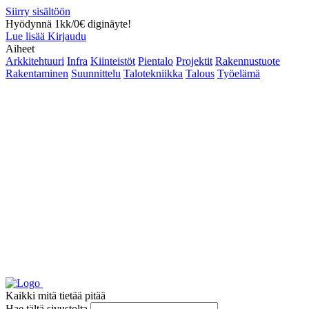
Siirry sisältöön
Hyödynnä 1kk/0€ diginäyte!
Lue lisää
Kirjaudu
Aiheet
Arkkitehtuuri
Infra
Kiinteistöt
Pientalo
Projektit
Rakennustuote
Rakentaminen
Suunnittelu
Talotekniikka
Talous
Työelämä
Kaikki mitä tietää pitää
Hae tältä sivustolta