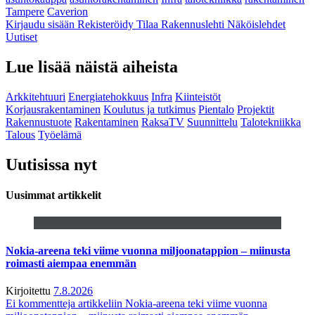
Tampere
Caverion
Kirjaudu sisään
Rekisteröidy
Tilaa Rakennuslehti
Näköislehdet
Uutiset
Lue lisää näistä aiheista
Arkkitehtuuri
Energiatehokkuus
Infra
Kiinteistöt
Korjausrakentaminen
Koulutus ja tutkimus
Pientalo
Projektit
Rakennustuote
Rakentaminen
RaksaTV
Suunnittelu
Talotekniikka
Talous
Työelämä
Uutisissa nyt
Uusimmat artikkelit
Nokia-areena teki viime vuonna miljoonatappion – miinusta
roimasti aiempaa enemmän
Kirjoitettu
7.8.2026
Ei kommentteja
artikkeliin Nokia-areena teki viime vuonna