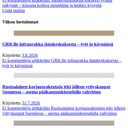
Ei kommentteja
artikkeliin Sahateollisuudella edelleen synkät
näkymät – kiusana korkea puunhinta ja heikko kysyntä
Lisää uutisia
Viikon luetuimmat
GRK:lle infraurakka datakeskuksesta – työt jo käynnissä
Kirjoitettu
3.8.2026
Ei kommentteja
artikkeliin GRK:lle infraurakka datakeskuksesta –
työt jo käynnissä
Ruotsalainen korjausrakentaja teki jälleen yrityskaupat
Suomessa – asema pääkaupunkiseudulla vahvistuu
Kirjoitettu
31.7.2026
Ei kommentteja
artikkeliin Ruotsalainen korjausrakentaja teki jälleen
yrityskaupat Suomessa – asema pääkaupunkiseudulla vahvistuu