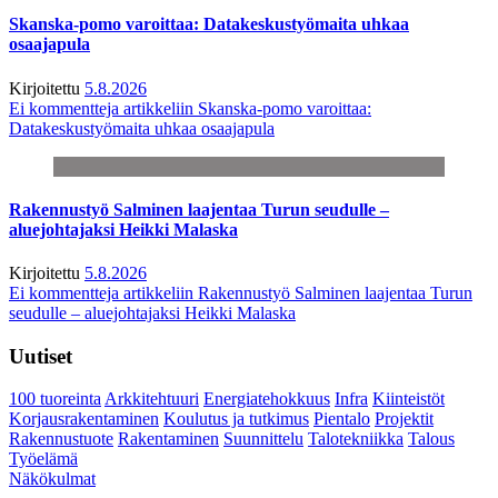
Skanska-pomo varoittaa: Datakeskustyömaita uhkaa
osaajapula
Kirjoitettu
5.8.2026
Ei kommentteja
artikkeliin Skanska-pomo varoittaa:
Datakeskustyömaita uhkaa osaajapula
Rakennustyö Salminen laajentaa Turun seudulle –
aluejohtajaksi Heikki Malaska
Kirjoitettu
5.8.2026
Ei kommentteja
artikkeliin Rakennustyö Salminen laajentaa Turun
seudulle – aluejohtajaksi Heikki Malaska
Uutiset
100 tuoreinta
Arkkitehtuuri
Energiatehokkuus
Infra
Kiinteistöt
Korjausrakentaminen
Koulutus ja tutkimus
Pientalo
Projektit
Rakennustuote
Rakentaminen
Suunnittelu
Talotekniikka
Talous
Työelämä
Näkökulmat