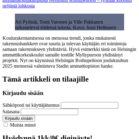
ammattikoulukampusta Helsingin Roihupeltoon – työmaa koostuu
neljästä lohkosta
Ari Pyötsiä, Tomi Varonen ja Ville Pakkanen
tarkastelevat töidensä tulosta. Kuva: Jussi Helttunen
Koulurakentamisessa on menossa trendi, jonka mukaisesti
rakennushankkeet ovat suuria ja tulevan käyttäjän eri toimintoja
samaan rakennukseen yhdistäviä. Hyvä esimerkki tästä on Helsingin
ammattikorkeakoulut samalle tontille Myllypuroon yhdistänyt
projekti. Nyt on käynnissä Helsingin Roihupeltoon joulukuuhun
2025 mennessä valmistuva Stadin ammattiopiston hanke.
Tämä artikkeli on tilaajille
Kirjaudu sisään
Sähköposti tai käyttäjätunnus
Salasana
Kirjaudu sisään
Muista minut
Hyödynnä 1kk/0€ diginäyte!