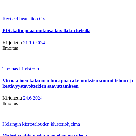
Recticel Insulation Oy
PIR-katto pitää pintansa kovillakin keleillä
Kirjoitettu
21.10.2024
Ilmoitus
Thomas Lindstrom
Virtuaalinen kaksonen tuo apua rakennuksien suunnitteluun ja
kestävyystavoitteiden saavuttamiseen
Kirjoitettu
24.6.2024
Ilmoitus
Helsingin kiertotalouden klusteriohjelma
Materiaaleista parhain on olemassa oleva