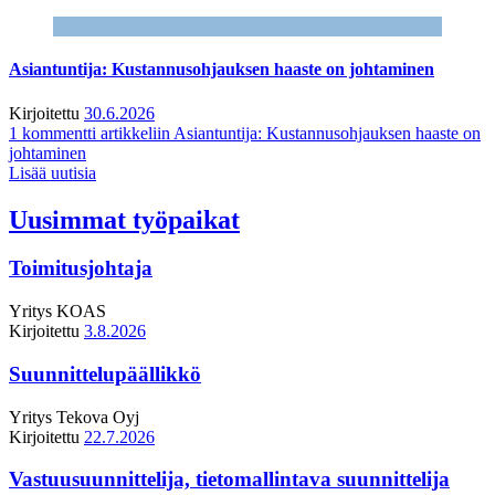
Asiantuntija: Kustannusohjauksen haaste on johtaminen
Kirjoitettu
30.6.2026
1 kommentti
artikkeliin Asiantuntija: Kustannusohjauksen haaste on
johtaminen
Lisää uutisia
Uusimmat työpaikat
Toimitusjohtaja
Yritys
KOAS
Kirjoitettu
3.8.2026
Suunnittelupäällikkö
Yritys
Tekova Oyj
Kirjoitettu
22.7.2026
Vastuusuunnittelija, tietomallintava suunnittelija