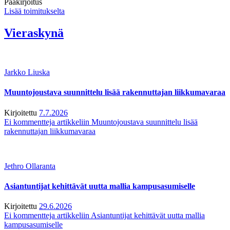
Pääkirjoitus
Lisää toimitukselta
Vieraskynä
Jarkko Liuska
Muuntojoustava suunnittelu lisää rakennuttajan liikkumavaraa
Kirjoitettu
7.7.2026
Ei kommentteja
artikkeliin Muuntojoustava suunnittelu lisää
rakennuttajan liikkumavaraa
Jethro Ollaranta
Asiantuntijat kehittävät uutta mallia kampusasumiselle
Kirjoitettu
29.6.2026
Ei kommentteja
artikkeliin Asiantuntijat kehittävät uutta mallia
kampusasumiselle