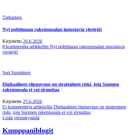
Tarkastaja
Nyt pohtimaan rakennusalan innostavia viestejä!
Kirjoitettu
26.6.2026
8 kommenttia
artikkeliin Nyt pohtimaan rakennusalan innostavia
viestejä!
Sari Suominen
Digitaalinen riippuvuus on strateginen riski, jota Suomen
rakennusala ei voi sivuuttaa
Kirjoitettu
25.6.2026
Ei kommentteja
artikkeliin Digitaalinen riippuvuus on strateginen
riski, jota Suomen rakennusala ei voi sivuuttaa
Lisää vieraskynästä
Kumppaniblogit