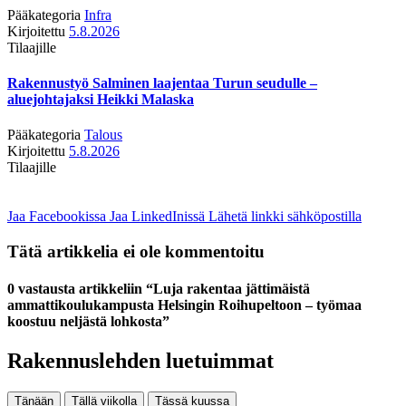
Pääkategoria
Infra
Kirjoitettu
5.8.2026
Tilaajille
Rakennustyö Salminen laajentaa Turun seudulle –
aluejohtajaksi Heikki Malaska
Pääkategoria
Talous
Kirjoitettu
5.8.2026
Tilaajille
Jaa Facebookissa
Jaa LinkedInissä
Lähetä linkki sähköpostilla
Tätä artikkelia ei ole kommentoitu
0 vastausta artikkeliin “Luja rakentaa jättimäistä
ammattikoulukampusta Helsingin Roihupeltoon – työmaa
koostuu neljästä lohkosta”
Rakennuslehden luetuimmat
Tänään
Tällä viikolla
Tässä kuussa