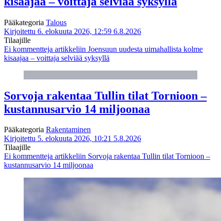
kisaajaa – voittaja selviää syksyllä
Pääkategoria
Talous
Kirjoitettu 6. elokuuta 2026, 12:59
6.8.2026
Tilaajille
Ei kommentteja
artikkeliin Joensuun uudesta uimahallista kolme
kisaajaa – voittaja selviää syksyllä
Sorvoja rakentaa Tullin tilat Tornioon –
kustannusarvio 14 miljoonaa
Pääkategoria
Rakentaminen
Kirjoitettu 5. elokuuta 2026, 10:21
5.8.2026
Tilaajille
Ei kommentteja
artikkeliin Sorvoja rakentaa Tullin tilat Tornioon –
kustannusarvio 14 miljoonaa