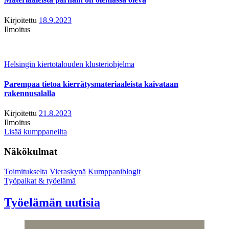
Kirjoitettu
18.9.2023
Ilmoitus
Helsingin kiertotalouden klusteriohjelma
Parempaa tietoa kierrätysmateriaaleista kaivataan
rakennusalalla
Kirjoitettu
21.8.2023
Ilmoitus
Lisää kumppaneilta
Näkökulmat
Toimitukselta
Vieraskynä
Kumppaniblogit
Työpaikat & työelämä
Työelämän uutisia