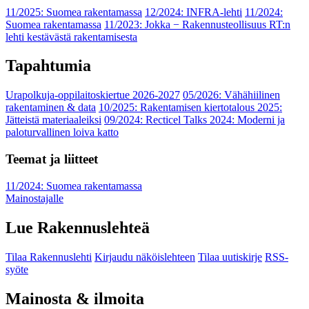
11/2025: Suomea rakentamassa
12/2024: INFRA-lehti
11/2024:
Suomea rakentamassa
11/2023: Jokka − Rakennusteollisuus RT:n
lehti kestävästä rakentamisesta
Tapahtumia
Urapolkuja-oppilaitoskiertue 2026-2027
05/2026: Vähähiilinen
rakentaminen & data
10/2025: Rakentamisen kiertotalous 2025:
Jätteistä materiaaleiksi
09/2024: Recticel Talks 2024: Moderni ja
paloturvallinen loiva katto
Teemat ja liitteet
11/2024: Suomea rakentamassa
Mainostajalle
Lue Rakennuslehteä
Tilaa Rakennuslehti
Kirjaudu näköislehteen
Tilaa uutiskirje
RSS-
syöte
Mainosta & ilmoita