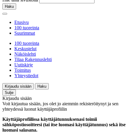
Haku
Etusivu
100 tuoreinta
Suurimmat
100 tuoreinta
Keskustelut
Näköislehti
Tilaa Rakennuslehti
Uutiskirje
Toimitus
Yhteystiedot
Kirjaudu sisään
Haku
Sulje
Kirjaudu sisään
Voit kirjautua sisään, jos olet jo aiemmin rekisteröitynyt ja sen
yhteydessä luonut käyttäjäprofiilin
Käyttäjäprofiilissa käyttäjätunnuksenasi toimii
sähköpostiosoitteesi (tai itse luomasi käyttäjätunnus) sekä itse
luomasi salasana.