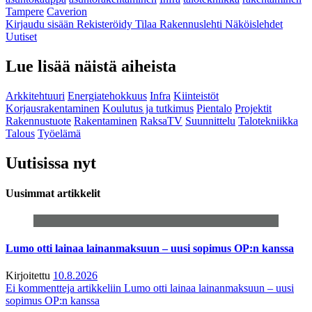
Tampere
Caverion
Kirjaudu sisään
Rekisteröidy
Tilaa Rakennuslehti
Näköislehdet
Uutiset
Lue lisää näistä aiheista
Arkkitehtuuri
Energiatehokkuus
Infra
Kiinteistöt
Korjausrakentaminen
Koulutus ja tutkimus
Pientalo
Projektit
Rakennustuote
Rakentaminen
RaksaTV
Suunnittelu
Talotekniikka
Talous
Työelämä
Uutisissa nyt
Uusimmat artikkelit
Lumo otti lainaa lainanmaksuun – uusi sopimus OP:n kanssa
Kirjoitettu
10.8.2026
Ei kommentteja
artikkeliin Lumo otti lainaa lainanmaksuun – uusi
sopimus OP:n kanssa