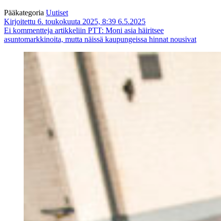
Pääkategoria
Uutiset
Kirjoitettu 6. toukokuuta 2025, 8:39
6.5.2025
Ei kommentteja
artikkeliin PTT: Moni asia häiritsee
asuntomarkkinoita, mutta näissä kaupungeissa hinnat nousivat