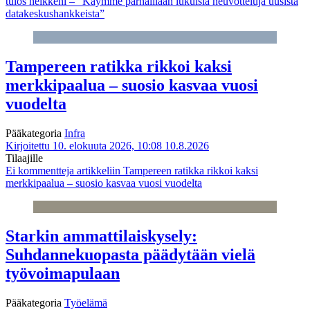
tulos heikkeni – ”Käymme parhaillaan lukuisia neuvotteluja uusista
datakeskushankkeista”
Tampereen ratikka rikkoi kaksi
merkkipaalua – suosio kasvaa vuosi
vuodelta
Pääkategoria
Infra
Kirjoitettu 10. elokuuta 2026, 10:08
10.8.2026
Tilaajille
Ei kommentteja
artikkeliin Tampereen ratikka rikkoi kaksi
merkkipaalua – suosio kasvaa vuosi vuodelta
Starkin ammattilaiskysely:
Suhdannekuopasta päädytään vielä
työvoimapulaan
Pääkategoria
Työelämä