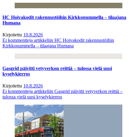
HC Hoivakodit rakennustöihin Kirkkonummella – tilaajana
Humana
Kirjoitettu
10.8.2026
Ei kommentteja
artikkeliin HC Hoivakodit rakennustöihin
Kirkkonummella – tilaajana Humana
Gasgrid päivitti vetyverkon reittiä – tulossa vielä uusi
kyselykierros
Kirjoitettu
10.8.2026
Ei kommentteja
artikkeliin Gasgrid päivitti vetyverkon reittiä –
tulossa vielä uusi kyselykierros