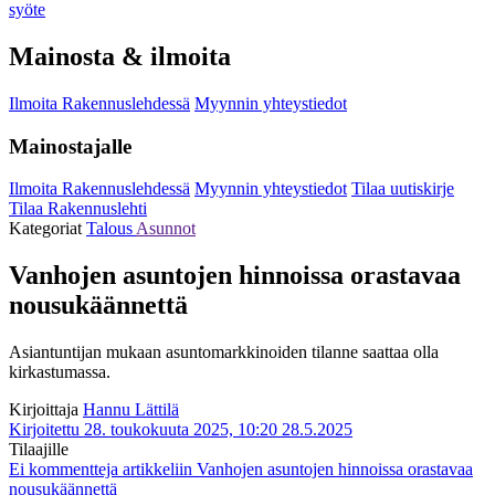
syöte
Mainosta & ilmoita
Ilmoita Rakennuslehdessä
Myynnin yhteystiedot
Mainostajalle
Ilmoita Rakennuslehdessä
Myynnin yhteystiedot
Tilaa uutiskirje
Tilaa Rakennuslehti
Kategoriat
Talous
Asunnot
Vanhojen asuntojen hinnoissa orastavaa
nousukäännettä
Asiantuntijan mukaan asuntomarkkinoiden tilanne saattaa olla
kirkastumassa.
Kirjoittaja
Hannu Lättilä
Kirjoitettu 28. toukokuuta 2025, 10:20
28.5.2025
Tilaajille
Ei kommentteja
artikkeliin Vanhojen asuntojen hinnoissa orastavaa
nousukäännettä