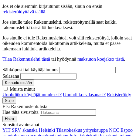
Jos et ole aiemmin kirjautunut sisään, sinun on ensin
rekisteröidyttävä täällä
.
Jos sinulle tulee Rakennuslehti, rekisteröitymällä saat kaikki
rakennuslehti.fi-sisällöt luettavaksesi.
Jos sinulle ei tule Rakennuslehteä, voit silti rekisteröityä, jolloin saat
oikeuden kommentoida lukottomia artikkeleita, mutta et pääse
lukemaan lukittuja artikkeleita.
Tilaa Rakennuslehti tästä
tai hyödynnä
maksuton koejakso tästä
.
Sähköposti tai käyttäjätunnus
Salasana
Kirjaudu sisään
Muista minut
Unohditko käyttäjätunnuksesi?
Unohditko salasanasi?
Rekisteröidy
Sulje
Etsi Rakennuslehti.fistä
Hae tältä sivustolta
Haku
Suositut avainsanat
YIT
SRV
skanska
Helsinki
Tilastokeskus
yrityskauppa
NCC
Espoo
asuntokauppa
asuntorakentaminen
Infra
talotekniikka
rakentaminen