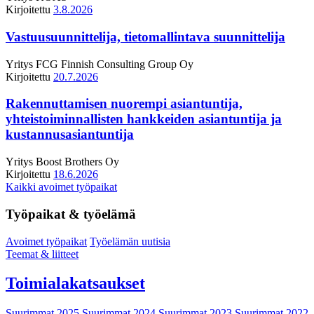
Kirjoitettu
3.8.2026
Vastuusuunnittelija, tietomallintava suunnittelija
Yritys
FCG Finnish Consulting Group Oy
Kirjoitettu
20.7.2026
Rakennuttamisen nuorempi asiantuntija,
yhteistoiminnallisten hankkeiden asiantuntija ja
kustannusasiantuntija
Yritys
Boost Brothers Oy
Kirjoitettu
18.6.2026
Kaikki avoimet työpaikat
Työpaikat & työelämä
Avoimet työpaikat
Työelämän uutisia
Teemat & liitteet
Toimialakatsaukset
Suurimmat 2025
Suurimmat 2024
Suurimmat 2023
Suurimmat 2022