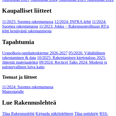
Kaupalliset liitteet
11/2025: Suomea rakentamassa
12/2024: INFRA-lehti
11/2024:
Suomea rakentamassa
11/2023: Jokka − Rakennusteollisuus RT:n
lehti kestävästä rakentamisesta
Tapahtumia
Urapolkuja-oppilaitoskiertue 2026-2027
05/2026: Vähähiilinen
rakentaminen & data
10/2025: Rakentamisen kiertotalous 2025:
Jätteistä materiaaleiksi
09/2024: Recticel Talks 2024: Moderni ja
paloturvallinen loiva katto
Teemat ja liitteet
11/2024: Suomea rakentamassa
Mainostajalle
Lue Rakennuslehteä
Tilaa Rakennuslehti
Kirjaudu näköislehteen
Tilaa uutiskirje
RSS-