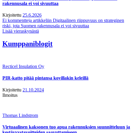
rakennusala ei voi sivuuttaa
Kirjoitettu
25.6.2026
Ei kommentteja
artikkeliin Digitaalinen riippuvuus on strateginen
riski, jota Suomen rakennusala ei voi sivuuttaa
Lisää vieraskynästä
Kumppaniblogit
Recticel Insulation Oy
PIR-katto pitää pintansa kovillakin keleillä
Kirjoitettu
21.10.2024
Ilmoitus
Thomas Lindstrom
Virtuaalinen kaksonen tuo apua rakennuksien suunnitteluun ja
kestävyystavoitteiden saavuttamiseen