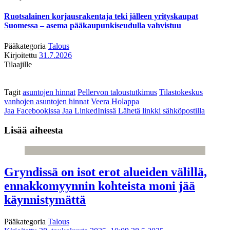
Ruotsalainen korjausrakentaja teki jälleen yrityskaupat
Suomessa – asema pääkaupunkiseudulla vahvistuu
Pääkategoria
Talous
Kirjoitettu
31.7.2026
Tilaajille
Tagit
asuntojen hinnat
Pellervon taloustutkimus
Tilastokeskus
vanhojen asuntojen hinnat
Veera Holappa
Jaa Facebookissa
Jaa LinkedInissä
Lähetä linkki sähköpostilla
Lisää aiheesta
Gryndissä on isot erot alueiden välillä,
ennakkomyynnin kohteista moni jää
käynnistymättä
Pääkategoria
Talous