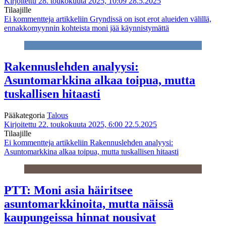
Kirjoitettu 28. toukokuuta 2025, 10:09
28.5.2025
Tilaajille
Ei kommentteja
artikkeliin Gryndissä on isot erot alueiden välillä,
ennakkomyynnin kohteista moni jää käynnistymättä
Rakennuslehden analyysi:
Asuntomarkkina alkaa toipua, mutta
tuskallisen hitaasti
Pääkategoria
Talous
Kirjoitettu 22. toukokuuta 2025, 6:00
22.5.2025
Tilaajille
Ei kommentteja
artikkeliin Rakennuslehden analyysi:
Asuntomarkkina alkaa toipua, mutta tuskallisen hitaasti
PTT: Moni asia häiritsee
asuntomarkkinoita, mutta näissä
kaupungeissa hinnat nousivat