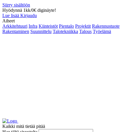
Siirry sisältöön
Hyödynnä 1kk/0€ diginäyte!
Lue lisää
Kirjaudu
Aiheet
Arkkitehtuuri
Infra
Kiinteistöt
Pientalo
Projektit
Rakennustuote
Rakentaminen
Suunnittelu
Talotekniikka
Talous
Työelämä
Kaikki mitä tietää pitää
Hae tältä sivustolta