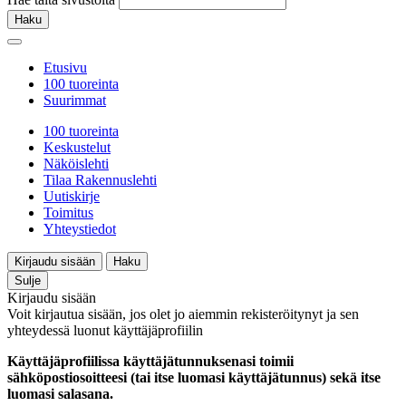
Haku
Etusivu
100 tuoreinta
Suurimmat
100 tuoreinta
Keskustelut
Näköislehti
Tilaa Rakennuslehti
Uutiskirje
Toimitus
Yhteystiedot
Kirjaudu sisään
Haku
Sulje
Kirjaudu sisään
Voit kirjautua sisään, jos olet jo aiemmin rekisteröitynyt ja sen
yhteydessä luonut käyttäjäprofiilin
Käyttäjäprofiilissa käyttäjätunnuksenasi toimii
sähköpostiosoitteesi (tai itse luomasi käyttäjätunnus) sekä itse
luomasi salasana.