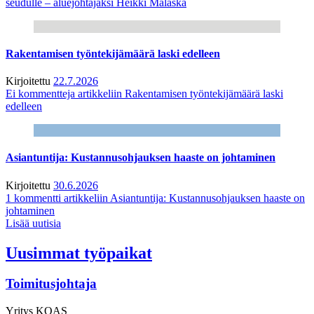
seudulle – aluejohtajaksi Heikki Malaska
Rakentamisen työntekijämäärä laski edelleen
Kirjoitettu
22.7.2026
Ei kommentteja
artikkeliin Rakentamisen työntekijämäärä laski
edelleen
Asiantuntija: Kustannusohjauksen haaste on johtaminen
Kirjoitettu
30.6.2026
1 kommentti
artikkeliin Asiantuntija: Kustannusohjauksen haaste on
johtaminen
Lisää uutisia
Uusimmat työpaikat
Toimitusjohtaja
Yritys
KOAS