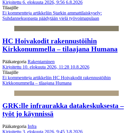
Kirjoitettu 6. elokuuta 2026, 9:56
6.8.2026
Tilaajille
Ei kommentteja
artikkeliin Starkin ammattilaiskysely:
Suhdannekuopasta päädytään vielä työvoimapulaan
HC Hoivakodit rakennustöihin
Kirkkonummella – tilaajana Humana
Pääkategoria
Rakentaminen
Kirjoitettu 10. elokuuta 2026, 11:28
10.8.2026
Tilaajille
Ei kommentteja
artikkeliin HC Hoivakodit rakennustöihin
Kirkkonummella – tilaajana Humana
GRK:lle infraurakka datakeskuksesta –
työt jo käynnissä
Pääkategoria
Infra
Kirjoitettu 3. elokuuta 2026, 9:45
3.8.2026