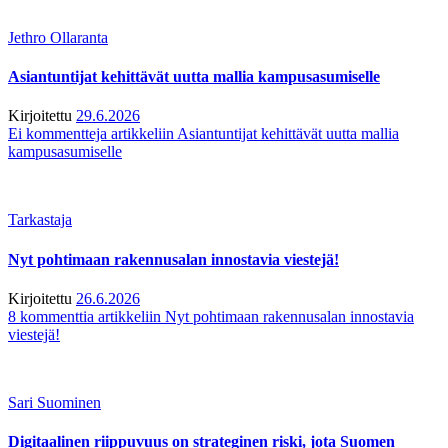
Jethro Ollaranta
Asiantuntijat kehittävät uutta mallia kampusasumiselle
Kirjoitettu
29.6.2026
Ei kommentteja
artikkeliin Asiantuntijat kehittävät uutta mallia
kampusasumiselle
Tarkastaja
Nyt pohtimaan rakennusalan innostavia viestejä!
Kirjoitettu
26.6.2026
8 kommenttia
artikkeliin Nyt pohtimaan rakennusalan innostavia
viestejä!
Sari Suominen
Digitaalinen riippuvuus on strateginen riski, jota Suomen