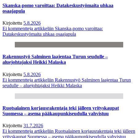
Skanska-pomo varoittaa: Datakeskustyömaita uhkaa
osaajapula
Kirjoitettu
5.8.2026
Ei kommentteja
artikkeliin Skanska-pomo varoittaa:
Datakeskustyömaita uhkaa osaajapula
Rakennustyö Salminen laajentaa Turun seudulle –
aluejohtajaksi Heikki Malaska
Kirjoitettu
5.8.2026
Ei kommentteja
artikkeliin Rakennustyö Salminen laajentaa Turun
seudulle – aluejohtajaksi Heikki Malaska
Ruotsalainen korjausrakentaja teki jälleen yrityskaupat
Suomessa – asema pääkaupunkiseudulla vahvistuu
Kirjoitettu
31.7.2026
Ei kommentteja
artikkeliin Ruotsalainen korjausrakentaja teki jälleen
yrityskaupat Suomessa – asema pääkaupunkiseudulla vahvistuu