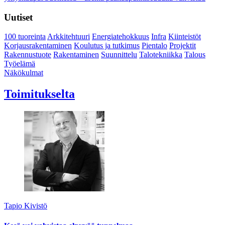
Uutiset
100 tuoreinta
Arkkitehtuuri
Energiatehokkuus
Infra
Kiinteistöt
Korjausrakentaminen
Koulutus ja tutkimus
Pientalo
Projektit
Rakennustuote
Rakentaminen
Suunnittelu
Talotekniikka
Talous
Työelämä
Näkökulmat
Toimitukselta
Tapio Kivistö