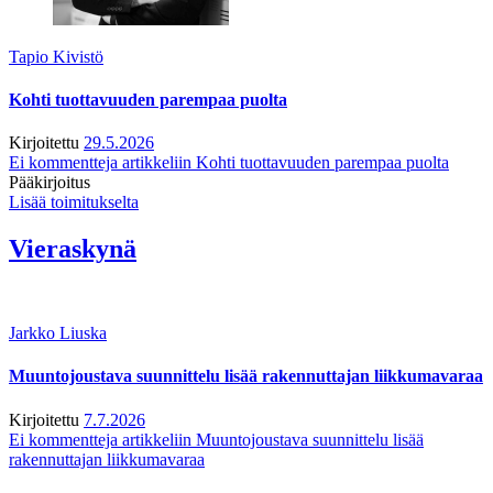
Tapio Kivistö
Kohti tuottavuuden parempaa puolta
Kirjoitettu
29.5.2026
Ei kommentteja
artikkeliin Kohti tuottavuuden parempaa puolta
Pääkirjoitus
Lisää toimitukselta
Vieraskynä
Jarkko Liuska
Muuntojoustava suunnittelu lisää rakennuttajan liikkumavaraa
Kirjoitettu
7.7.2026
Ei kommentteja
artikkeliin Muuntojoustava suunnittelu lisää
rakennuttajan liikkumavaraa