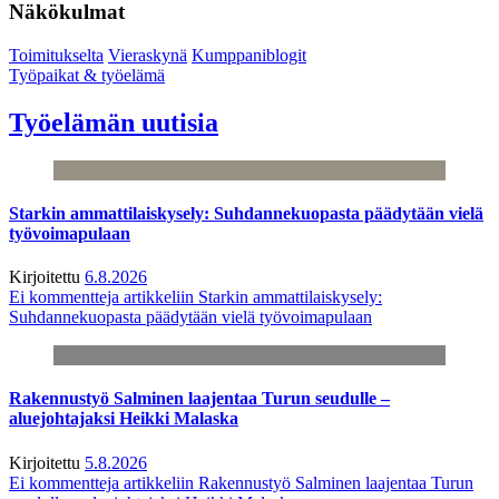
Näkökulmat
Toimitukselta
Vieraskynä
Kumppaniblogit
Työpaikat & työelämä
Työelämän uutisia
Starkin ammattilaiskysely: Suhdannekuopasta päädytään vielä
työvoimapulaan
Kirjoitettu
6.8.2026
Ei kommentteja
artikkeliin Starkin ammattilaiskysely:
Suhdannekuopasta päädytään vielä työvoimapulaan
Rakennustyö Salminen laajentaa Turun seudulle –
aluejohtajaksi Heikki Malaska
Kirjoitettu
5.8.2026
Ei kommentteja
artikkeliin Rakennustyö Salminen laajentaa Turun