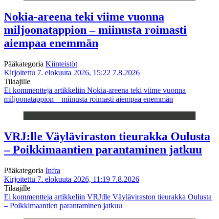
Nokia-areena teki viime vuonna
miljoonatappion – miinusta roimasti
aiempaa enemmän
Pääkategoria
Kiinteistöt
Kirjoitettu 7. elokuuta 2026, 15:22
7.8.2026
Tilaajille
Ei kommentteja
artikkeliin Nokia-areena teki viime vuonna
miljoonatappion – miinusta roimasti aiempaa enemmän
VRJ:lle Väyläviraston tieurakka Oulusta
– Poikkimaantien parantaminen jatkuu
Pääkategoria
Infra
Kirjoitettu 7. elokuuta 2026, 11:19
7.8.2026
Tilaajille
Ei kommentteja
artikkeliin VRJ:lle Väyläviraston tieurakka Oulusta
– Poikkimaantien parantaminen jatkuu