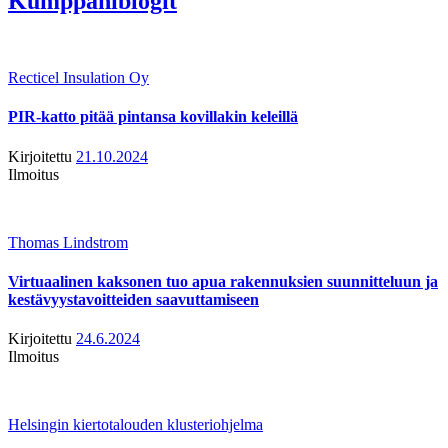
Kumppaniblogit
Recticel Insulation Oy
PIR-katto pitää pintansa kovillakin keleillä
Kirjoitettu
21.10.2024
Ilmoitus
Thomas Lindstrom
Virtuaalinen kaksonen tuo apua rakennuksien suunnitteluun ja
kestävyystavoitteiden saavuttamiseen
Kirjoitettu
24.6.2024
Ilmoitus
Helsingin kiertotalouden klusteriohjelma