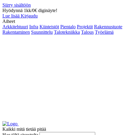
Siirry sisältöön
Hyödynnä 1kk/0€ diginäyte!
Lue lisää
Kirjaudu
Aiheet
Arkkitehtuuri
Infra
Kiinteistöt
Pientalo
Projektit
Rakennustuote
Rakentaminen
Suunnittelu
Talotekniikka
Talous
Työelämä
Kaikki mitä tietää pitää
Hae tältä sivustolta