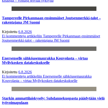
kisaajaa – voittaja selviää syksyllä
Tampereelle Pirkanmaan ensimmäiset Joutsenmerkki-talot –
rakentajana JM Suomi
Kirjoitettu
6.8.2026
Ei kommentteja
artikkeliin Tampereelle Pirkanmaan ensimmäiset
Joutsenmerkki-talot – rakentajana JM Suomi
Enersenselle sähköasemaurakka Kouvolasta – virtaa
Myllykosken datakeskukselle
Kirjoitettu
6.8.2026
Ei kommentteja
artikkeliin Enersenselle sähköasemaurakka
Kouvolasta – virtaa Myllykosken datakeskukselle
Starkin ammattilaiskysely: Suhdannekuopasta päädytään vielä
työvoimapulaan