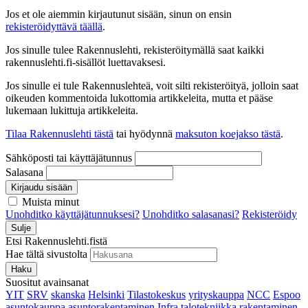
Jos et ole aiemmin kirjautunut sisään, sinun on ensin
rekisteröidyttävä täällä
.
Jos sinulle tulee Rakennuslehti, rekisteröitymällä saat kaikki
rakennuslehti.fi-sisällöt luettavaksesi.
Jos sinulle ei tule Rakennuslehteä, voit silti rekisteröityä, jolloin saat
oikeuden kommentoida lukottomia artikkeleita, mutta et pääse
lukemaan lukittuja artikkeleita.
Tilaa Rakennuslehti tästä
tai hyödynnä
maksuton koejakso tästä
.
Sähköposti tai käyttäjätunnus
Salasana
Kirjaudu sisään
Muista minut
Unohditko käyttäjätunnuksesi?
Unohditko salasanasi?
Rekisteröidy
Sulje
Etsi Rakennuslehti.fistä
Hae tältä sivustolta
Haku
Suositut avainsanat
YIT
SRV
skanska
Helsinki
Tilastokeskus
yrityskauppa
NCC
Espoo
asuntokauppa
asuntorakentaminen
Infra
talotekniikka
rakentaminen