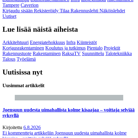
Tampere
Caverion
Kirjaudu sisään
Rekisteröidy
Tilaa Rakennuslehti
Näköislehdet
Uutiset
Lue lisää näistä aiheista
Arkkitehtuuri
Energiatehokkuus
Infra
Kiinteistöt
Korjausrakentaminen
Koulutus ja tutkimus
Pientalo
Projektit
Rakennustuote
Rakentaminen
RaksaTV
Suunnittelu
Talotekniikka
Talous
Työelämä
Uutisissa nyt
Uusimmat artikkelit
Joensuun uudesta uimahallista kolme kisaajaa – voittaja selviää
syksyllä
Kirjoitettu
6.8.2026
Ei kommentteja
artikkeliin Joensuun uudesta uimahallista kolme