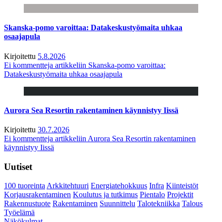
Skanska-pomo varoittaa: Datakeskustyömaita uhkaa
osaajapula
Kirjoitettu
5.8.2026
Ei kommentteja
artikkeliin Skanska-pomo varoittaa:
Datakeskustyömaita uhkaa osaajapula
Aurora Sea Resortin rakentaminen käynnistyy Iissä
Kirjoitettu
30.7.2026
Ei kommentteja
artikkeliin Aurora Sea Resortin rakentaminen
käynnistyy Iissä
Uutiset
100 tuoreinta
Arkkitehtuuri
Energiatehokkuus
Infra
Kiinteistöt
Korjausrakentaminen
Koulutus ja tutkimus
Pientalo
Projektit
Rakennustuote
Rakentaminen
Suunnittelu
Talotekniikka
Talous
Työelämä
Näkökulmat