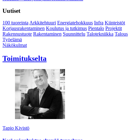
Uutiset
100 tuoreinta
Arkkitehtuuri
Energiatehokkuus
Infra
Kiinteistöt
Korjausrakentaminen
Koulutus ja tutkimus
Pientalo
Projektit
Rakennustuote
Rakentaminen
Suunnittelu
Talotekniikka
Talous
Työelämä
Näkökulmat
Toimitukselta
Tapio Kivistö