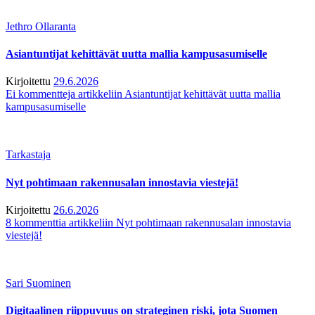
Jethro Ollaranta
Asiantuntijat kehittävät uutta mallia kampusasumiselle
Kirjoitettu
29.6.2026
Ei kommentteja
artikkeliin Asiantuntijat kehittävät uutta mallia
kampusasumiselle
Tarkastaja
Nyt pohtimaan rakennusalan innostavia viestejä!
Kirjoitettu
26.6.2026
8 kommenttia
artikkeliin Nyt pohtimaan rakennusalan innostavia
viestejä!
Sari Suominen
Digitaalinen riippuvuus on strateginen riski, jota Suomen