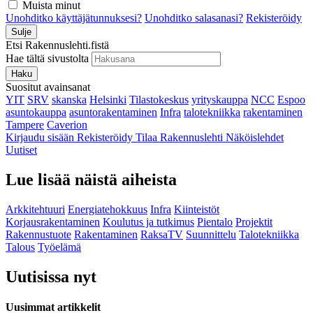
Muista minut
Unohditko käyttäjätunnuksesi?
Unohditko salasanasi?
Rekisteröidy
Sulje
Etsi Rakennuslehti.fistä
Hae tältä sivustolta
Haku
Suositut avainsanat
YIT
SRV
skanska
Helsinki
Tilastokeskus
yrityskauppa
NCC
Espoo
asuntokauppa
asuntorakentaminen
Infra
talotekniikka
rakentaminen
Tampere
Caverion
Kirjaudu sisään
Rekisteröidy
Tilaa Rakennuslehti
Näköislehdet
Uutiset
Lue lisää näistä aiheista
Arkkitehtuuri
Energiatehokkuus
Infra
Kiinteistöt
Korjausrakentaminen
Koulutus ja tutkimus
Pientalo
Projektit
Rakennustuote
Rakentaminen
RaksaTV
Suunnittelu
Talotekniikka
Talous
Työelämä
Uutisissa nyt
Uusimmat artikkelit