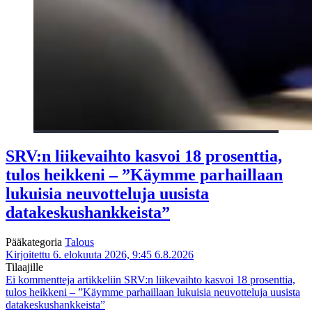
SRV:n liikevaihto kasvoi 18 prosenttia,
tulos heikkeni – ”Käymme parhaillaan
lukuisia neuvotteluja uusista
datakeskushankkeista”
Pääkategoria
Talous
Kirjoitettu 6. elokuuta 2026, 9:45
6.8.2026
Tilaajille
Ei kommentteja
artikkeliin SRV:n liikevaihto kasvoi 18 prosenttia,
tulos heikkeni – ”Käymme parhaillaan lukuisia neuvotteluja uusista
datakeskushankkeista”