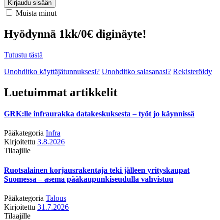
Kirjaudu sisään
Muista minut
Hyödynnä 1kk/0€ diginäyte!
Tutustu tästä
Unohditko käyttäjätunnuksesi?
Unohditko salasanasi?
Rekisteröidy
Luetuimmat artikkelit
GRK:lle infraurakka datakeskuksesta – työt jo käynnissä
Pääkategoria
Infra
Kirjoitettu
3.8.2026
Tilaajille
Ruotsalainen korjausrakentaja teki jälleen yrityskaupat
Suomessa – asema pääkaupunkiseudulla vahvistuu
Pääkategoria
Talous
Kirjoitettu
31.7.2026
Tilaajille