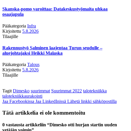
Skanska-pomo varoittaa: Datakeskustyömaita uhkaa
osaajapula
Pääkategoria
Infra
Kirjoitettu
5.8.2026
Tilaajille
Rakennustyö Salminen laajentaa Turun seudulle –
aluejohtajaksi Heikki Malaska
Pääkategoria
Talous
Kirjoitettu
5.8.2026
Tilaajille
Tagit
Dimesko
suurimmat
Suurimmat 2022
talotekniikka
talotekniikkaurakointi
Jaa Facebookissa
Jaa LinkedInissä
Lähetä linkki sähköpostilla
Tätä artikkelia ei ole kommentoitu
0 vastausta artikkeliin “Dimesko otti hurjan startin uuden
vetäjän voimin”