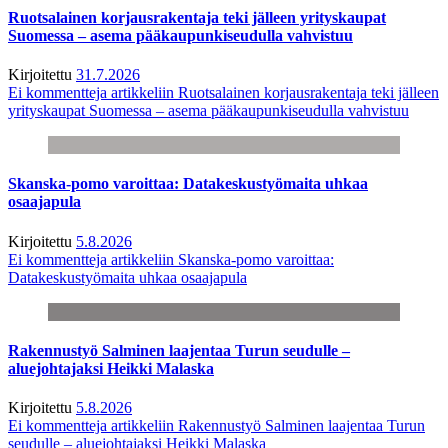
Ruotsalainen korjausrakentaja teki jälleen yrityskaupat
Suomessa – asema pääkaupunkiseudulla vahvistuu
Kirjoitettu
31.7.2026
Ei kommentteja
artikkeliin Ruotsalainen korjausrakentaja teki jälleen
yrityskaupat Suomessa – asema pääkaupunkiseudulla vahvistuu
Skanska-pomo varoittaa: Datakeskustyömaita uhkaa
osaajapula
Kirjoitettu
5.8.2026
Ei kommentteja
artikkeliin Skanska-pomo varoittaa:
Datakeskustyömaita uhkaa osaajapula
Rakennustyö Salminen laajentaa Turun seudulle –
aluejohtajaksi Heikki Malaska
Kirjoitettu
5.8.2026
Ei kommentteja
artikkeliin Rakennustyö Salminen laajentaa Turun
seudulle – aluejohtajaksi Heikki Malaska