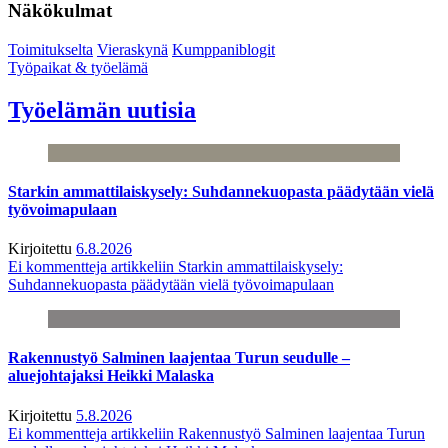
Näkökulmat
Toimitukselta
Vieraskynä
Kumppaniblogit
Työpaikat & työelämä
Työelämän uutisia
Starkin ammattilaiskysely: Suhdannekuopasta päädytään vielä
työvoimapulaan
Kirjoitettu
6.8.2026
Ei kommentteja
artikkeliin Starkin ammattilaiskysely:
Suhdannekuopasta päädytään vielä työvoimapulaan
Rakennustyö Salminen laajentaa Turun seudulle –
aluejohtajaksi Heikki Malaska
Kirjoitettu
5.8.2026
Ei kommentteja
artikkeliin Rakennustyö Salminen laajentaa Turun