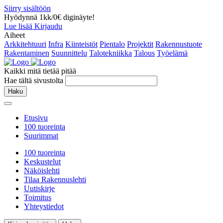
Siirry sisältöön
Hyödynnä 1kk/0€ diginäyte!
Lue lisää
Kirjaudu
Aiheet
Arkkitehtuuri
Infra
Kiinteistöt
Pientalo
Projektit
Rakennustuote
Rakentaminen
Suunnittelu
Talotekniikka
Talous
Työelämä
Kaikki mitä tietää pitää
Hae tältä sivustolta
Haku
Etusivu
100 tuoreinta
Suurimmat
100 tuoreinta
Keskustelut
Näköislehti
Tilaa Rakennuslehti
Uutiskirje
Toimitus
Yhteystiedot