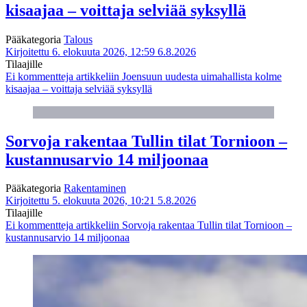
kisaajaa – voittaja selviää syksyllä
Pääkategoria
Talous
Kirjoitettu 6. elokuuta 2026, 12:59
6.8.2026
Tilaajille
Ei kommentteja
artikkeliin Joensuun uudesta uimahallista kolme
kisaajaa – voittaja selviää syksyllä
Sorvoja rakentaa Tullin tilat Tornioon –
kustannusarvio 14 miljoonaa
Pääkategoria
Rakentaminen
Kirjoitettu 5. elokuuta 2026, 10:21
5.8.2026
Tilaajille
Ei kommentteja
artikkeliin Sorvoja rakentaa Tullin tilat Tornioon –
kustannusarvio 14 miljoonaa