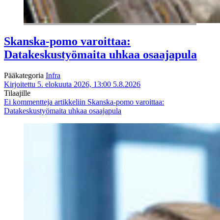
Skanska-pomo varoittaa:
Datakeskustyömaita uhkaa osaajapula
Pääkategoria
Infra
Kirjoitettu 5. elokuuta 2026, 13:00
5.8.2026
Tilaajille
Ei kommentteja
artikkeliin Skanska-pomo varoittaa:
Datakeskustyömaita uhkaa osaajapula