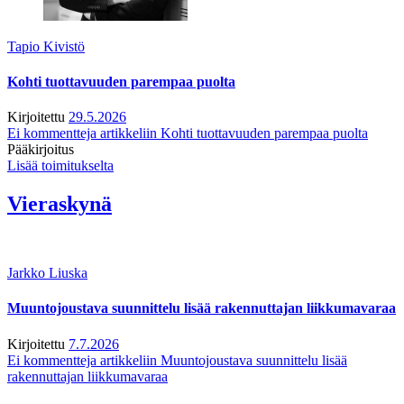
Tapio Kivistö
Kohti tuottavuuden parempaa puolta
Kirjoitettu
29.5.2026
Ei kommentteja
artikkeliin Kohti tuottavuuden parempaa puolta
Pääkirjoitus
Lisää toimitukselta
Vieraskynä
Jarkko Liuska
Muuntojoustava suunnittelu lisää rakennuttajan liikkumavaraa
Kirjoitettu
7.7.2026
Ei kommentteja
artikkeliin Muuntojoustava suunnittelu lisää
rakennuttajan liikkumavaraa