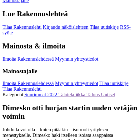
Mainostajalle
Lue Rakennuslehteä
Tilaa Rakennuslehti
Kirjaudu näköislehteen
Tilaa uutiskirje
RSS-
syöte
Mainosta & ilmoita
Ilmoita Rakennuslehdessä
Myynnin yhteystiedot
Mainostajalle
Ilmoita Rakennuslehdessä
Myynnin yhteystiedot
Tilaa uutiskirje
Tilaa Rakennuslehti
Kategoriat
Suurimmat 2022
Talotekniikka
Talous
Uutiset
Dimesko otti hurjan startin uuden vetäjän
voimin
Johdolla voi olla – kuten pitääkin – iso rooli yrityksen
menestykselle. Dimesko haki itselleen isoissa saappaissa