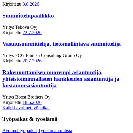
Kirjoitettu
3.8.2026
Suunnittelupäällikkö
Yritys
Tekova Oyj
Kirjoitettu
22.7.2026
Vastuusuunnittelija, tietomallintava suunnittelija
Yritys
FCG Finnish Consulting Group Oy
Kirjoitettu
20.7.2026
Rakennuttamisen nuorempi asiantuntija,
yhteistoiminnallisten hankkeiden asiantuntija ja
kustannusasiantuntija
Yritys
Boost Brothers Oy
Kirjoitettu
18.6.2026
Kaikki avoimet työpaikat
Työpaikat & työelämä
Avoimet työpaikat
Työelämän uutisia