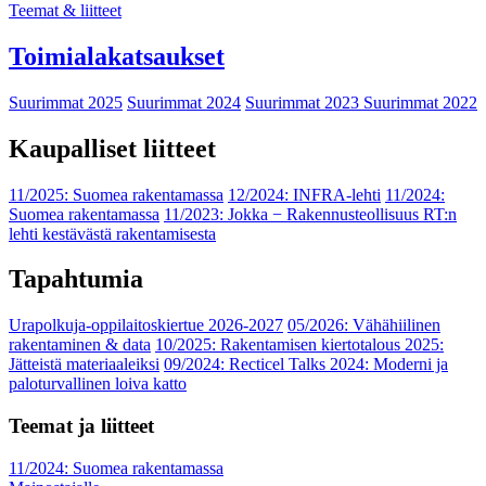
Teemat & liitteet
Toimialakatsaukset
Suurimmat 2025
Suurimmat 2024
Suurimmat 2023
Suurimmat 2022
Kaupalliset liitteet
11/2025: Suomea rakentamassa
12/2024: INFRA-lehti
11/2024:
Suomea rakentamassa
11/2023: Jokka − Rakennusteollisuus RT:n
lehti kestävästä rakentamisesta
Tapahtumia
Urapolkuja-oppilaitoskiertue 2026-2027
05/2026: Vähähiilinen
rakentaminen & data
10/2025: Rakentamisen kiertotalous 2025:
Jätteistä materiaaleiksi
09/2024: Recticel Talks 2024: Moderni ja
paloturvallinen loiva katto
Teemat ja liitteet
11/2024: Suomea rakentamassa