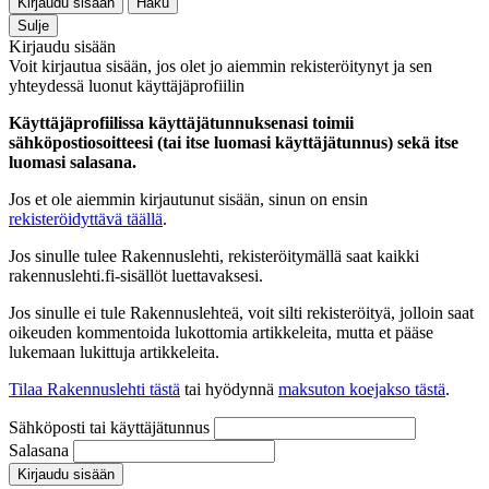
Kirjaudu sisään
Haku
Sulje
Kirjaudu sisään
Voit kirjautua sisään, jos olet jo aiemmin rekisteröitynyt ja sen
yhteydessä luonut käyttäjäprofiilin
Käyttäjäprofiilissa käyttäjätunnuksenasi toimii
sähköpostiosoitteesi (tai itse luomasi käyttäjätunnus) sekä itse
luomasi salasana.
Jos et ole aiemmin kirjautunut sisään, sinun on ensin
rekisteröidyttävä täällä
.
Jos sinulle tulee Rakennuslehti, rekisteröitymällä saat kaikki
rakennuslehti.fi-sisällöt luettavaksesi.
Jos sinulle ei tule Rakennuslehteä, voit silti rekisteröityä, jolloin saat
oikeuden kommentoida lukottomia artikkeleita, mutta et pääse
lukemaan lukittuja artikkeleita.
Tilaa Rakennuslehti tästä
tai hyödynnä
maksuton koejakso tästä
.
Sähköposti tai käyttäjätunnus
Salasana
Kirjaudu sisään