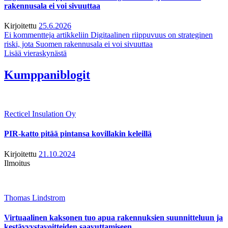
rakennusala ei voi sivuuttaa
Kirjoitettu
25.6.2026
Ei kommentteja
artikkeliin Digitaalinen riippuvuus on strateginen
riski, jota Suomen rakennusala ei voi sivuuttaa
Lisää vieraskynästä
Kumppaniblogit
Recticel Insulation Oy
PIR-katto pitää pintansa kovillakin keleillä
Kirjoitettu
21.10.2024
Ilmoitus
Thomas Lindstrom
Virtuaalinen kaksonen tuo apua rakennuksien suunnitteluun ja
kestävyystavoitteiden saavuttamiseen