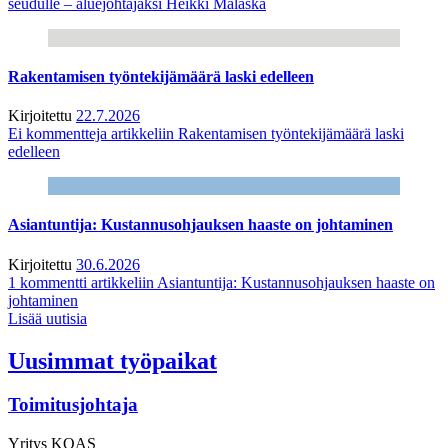
seudulle – aluejohtajaksi Heikki Malaska
Rakentamisen työntekijämäärä laski edelleen
Kirjoitettu
22.7.2026
Ei kommentteja
artikkeliin Rakentamisen työntekijämäärä laski
edelleen
Asiantuntija: Kustannusohjauksen haaste on johtaminen
Kirjoitettu
30.6.2026
1 kommentti
artikkeliin Asiantuntija: Kustannusohjauksen haaste on
johtaminen
Lisää uutisia
Uusimmat työpaikat
Toimitusjohtaja
Yritys
KOAS