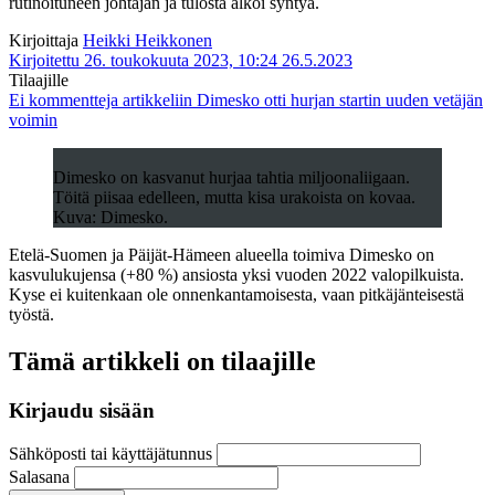
rutinoituneen johtajan ja tulosta alkoi syntyä.
Kirjoittaja
Heikki Heikkonen
Kirjoitettu 26. toukokuuta 2023, 10:24
26.5.2023
Tilaajille
Ei kommentteja
artikkeliin Dimesko otti hurjan startin uuden vetäjän
voimin
Dimesko on kasvanut hurjaa tahtia miljoonaliigaan.
Töitä piisaa edelleen, mutta kisa urakoista on kovaa.
Kuva: Dimesko.
Etelä-Suomen ja Päijät-Hämeen alueella toimiva Dimesko on
kasvulukujensa (+80 %) ansiosta yksi vuoden 2022 valopilkuista.
Kyse ei kuitenkaan ole onnenkantamoisesta, vaan pitkäjänteisestä
työstä.
Tämä artikkeli on tilaajille
Kirjaudu sisään
Sähköposti tai käyttäjätunnus
Salasana