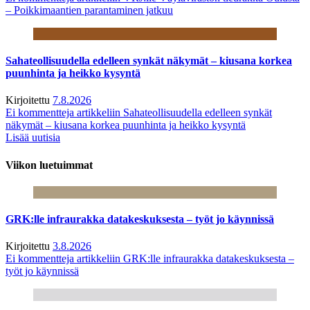
– Poikkimaantien parantaminen jatkuu
Sahateollisuudella edelleen synkät näkymät – kiusana korkea
puunhinta ja heikko kysyntä
Kirjoitettu
7.8.2026
Ei kommentteja
artikkeliin Sahateollisuudella edelleen synkät
näkymät – kiusana korkea puunhinta ja heikko kysyntä
Lisää uutisia
Viikon luetuimmat
GRK:lle infraurakka datakeskuksesta – työt jo käynnissä
Kirjoitettu
3.8.2026
Ei kommentteja
artikkeliin GRK:lle infraurakka datakeskuksesta –
työt jo käynnissä