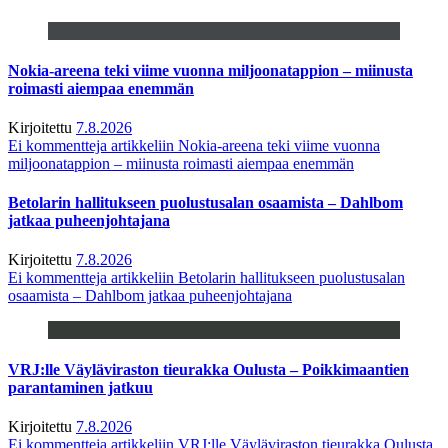
Nokia-areena teki viime vuonna miljoonatappion – miinusta
roimasti aiempaa enemmän
Kirjoitettu
7.8.2026
Ei kommentteja
artikkeliin Nokia-areena teki viime vuonna
miljoonatappion – miinusta roimasti aiempaa enemmän
Betolarin hallitukseen puolustusalan osaamista – Dahlbom
jatkaa puheenjohtajana
Kirjoitettu
7.8.2026
Ei kommentteja
artikkeliin Betolarin hallitukseen puolustusalan
osaamista – Dahlbom jatkaa puheenjohtajana
VRJ:lle Väyläviraston tieurakka Oulusta – Poikkimaantien
parantaminen jatkuu
Kirjoitettu
7.8.2026
Ei kommentteja
artikkeliin VRJ:lle Väyläviraston tieurakka Oulusta