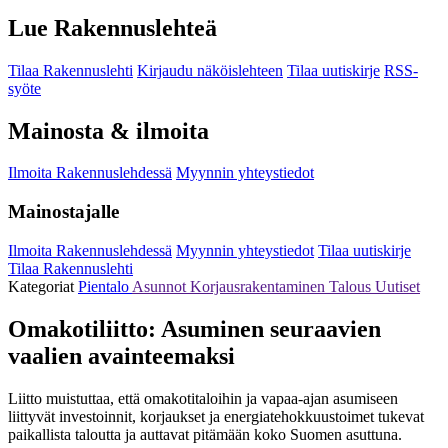
Lue Rakennuslehteä
Tilaa Rakennuslehti
Kirjaudu näköislehteen
Tilaa uutiskirje
RSS-
syöte
Mainosta & ilmoita
Ilmoita Rakennuslehdessä
Myynnin yhteystiedot
Mainostajalle
Ilmoita Rakennuslehdessä
Myynnin yhteystiedot
Tilaa uutiskirje
Tilaa Rakennuslehti
Kategoriat
Pientalo
Asunnot
Korjausrakentaminen
Talous
Uutiset
Omakotiliitto: Asuminen seuraavien
vaalien avainteemaksi
Liitto muistuttaa, että omakotitaloihin ja vapaa-ajan asumiseen
liittyvät investoinnit, korjaukset ja energiatehokkuustoimet tukevat
paikallista taloutta ja auttavat pitämään koko Suomen asuttuna.