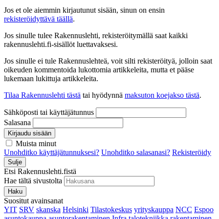
Jos et ole aiemmin kirjautunut sisään, sinun on ensin
rekisteröidyttävä täällä
.
Jos sinulle tulee Rakennuslehti, rekisteröitymällä saat kaikki
rakennuslehti.fi-sisällöt luettavaksesi.
Jos sinulle ei tule Rakennuslehteä, voit silti rekisteröityä, jolloin saat
oikeuden kommentoida lukottomia artikkeleita, mutta et pääse
lukemaan lukittuja artikkeleita.
Tilaa Rakennuslehti tästä
tai hyödynnä
maksuton koejakso tästä
.
Sähköposti tai käyttäjätunnus
Salasana
Kirjaudu sisään
Muista minut
Unohditko käyttäjätunnuksesi?
Unohditko salasanasi?
Rekisteröidy
Sulje
Etsi Rakennuslehti.fistä
Hae tältä sivustolta
Haku
Suositut avainsanat
YIT
SRV
skanska
Helsinki
Tilastokeskus
yrityskauppa
NCC
Espoo
asuntokauppa
asuntorakentaminen
Infra
talotekniikka
rakentaminen