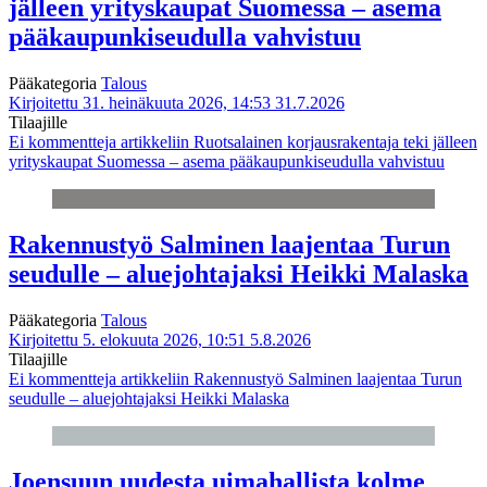
jälleen yrityskaupat Suomessa – asema
pääkaupunkiseudulla vahvistuu
Pääkategoria
Talous
Kirjoitettu 31. heinäkuuta 2026, 14:53
31.7.2026
Tilaajille
Ei kommentteja
artikkeliin Ruotsalainen korjausrakentaja teki jälleen
yrityskaupat Suomessa – asema pääkaupunkiseudulla vahvistuu
Rakennustyö Salminen laajentaa Turun
seudulle – aluejohtajaksi Heikki Malaska
Pääkategoria
Talous
Kirjoitettu 5. elokuuta 2026, 10:51
5.8.2026
Tilaajille
Ei kommentteja
artikkeliin Rakennustyö Salminen laajentaa Turun
seudulle – aluejohtajaksi Heikki Malaska
Joensuun uudesta uimahallista kolme