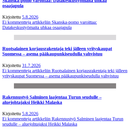
Skanska-pomo varoittaa: Datakeskustyömaita uhkaa
osaajapula
Kirjoitettu
5.8.2026
Ei kommentteja
artikkeliin Skanska-pomo varoittaa:
Datakeskustyömaita uhkaa osaajapula
Ruotsalainen korjausrakentaja teki jälleen yrityskaupat
Suomessa – asema pääkaupunkiseudulla vahvistuu
Kirjoitettu
31.7.2026
Ei kommentteja
artikkeliin Ruotsalainen korjausrakentaja teki jälleen
yrityskaupat Suomessa – asema pääkaupunkiseudulla vahvistuu
Rakennustyö Salminen laajentaa Turun seudulle –
aluejohtajaksi Heikki Malaska
Kirjoitettu
5.8.2026
Ei kommentteja
artikkeliin Rakennustyö Salminen laajentaa Turun
seudulle – aluejohtajaksi Heikki Malaska