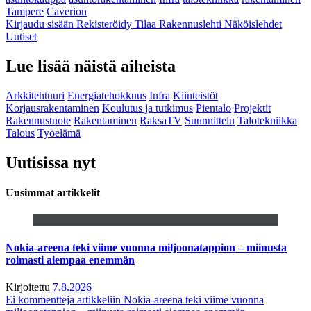
Tampere
Caverion
Kirjaudu sisään
Rekisteröidy
Tilaa Rakennuslehti
Näköislehdet
Uutiset
Lue lisää näistä aiheista
Arkkitehtuuri
Energiatehokkuus
Infra
Kiinteistöt
Korjausrakentaminen
Koulutus ja tutkimus
Pientalo
Projektit
Rakennustuote
Rakentaminen
RaksaTV
Suunnittelu
Talotekniikka
Talous
Työelämä
Uutisissa nyt
Uusimmat artikkelit
Nokia-areena teki viime vuonna miljoonatappion – miinusta
roimasti aiempaa enemmän
Kirjoitettu
7.8.2026
Ei kommentteja
artikkeliin Nokia-areena teki viime vuonna