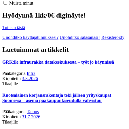
Muista minut
Hyödynnä 1kk/0€ diginäyte!
Tutustu tästä
Unohditko käyttäjätunnuksesi?
Unohditko salasanasi?
Rekisteröidy
Luetuimmat artikkelit
GRK:lle infraurakka datakeskuksesta – työt jo käynnissä
Pääkategoria
Infra
Kirjoitettu
3.8.2026
Tilaajille
Ruotsalainen korjausrakentaja teki jälleen yrityskaupat
Suomessa – asema pääkaupunkiseudulla vahvistuu
Pääkategoria
Talous
Kirjoitettu
31.7.2026
Tilaajille