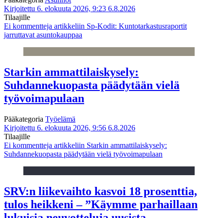
Kirjoitettu 6. elokuuta 2026, 9:23
6.8.2026
Tilaajille
Ei kommentteja
artikkeliin Sp-Kodit: Kuntotarkastusraportit
jarruttavat asuntokauppaa
Starkin ammattilaiskysely:
Suhdannekuopasta päädytään vielä
työvoimapulaan
Pääkategoria
Työelämä
Kirjoitettu 6. elokuuta 2026, 9:56
6.8.2026
Tilaajille
Ei kommentteja
artikkeliin Starkin ammattilaiskysely:
Suhdannekuopasta päädytään vielä työvoimapulaan
SRV:n liikevaihto kasvoi 18 prosenttia,
tulos heikkeni – ”Käymme parhaillaan
lukuisia neuvotteluja uusista