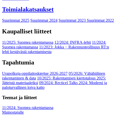
Toimialakatsaukset
Suurimmat 2025
Suurimmat 2024
Suurimmat 2023
Suurimmat 2022
Kaupalliset liitteet
11/2025: Suomea rakentamassa
12/2024: INFRA-lehti
11/2024:
Suomea rakentamassa
11/2023: Jokka − Rakennusteollisuus RT:n
lehti kestävästä rakentamisesta
Tapahtumia
Urapolkuja-oppilaitoskiertue 2026-2027
05/2026: Vähähiilinen
rakentaminen & data
10/2025: Rakentamisen kiertotalous 2025:
Jätteistä materiaaleiksi
09/2024: Recticel Talks 2024: Moderni ja
paloturvallinen loiva katto
Teemat ja liitteet
11/2024: Suomea rakentamassa
Mainostajalle