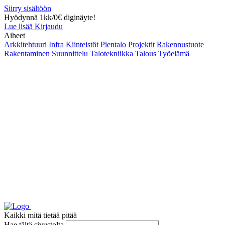
Siirry sisältöön
Hyödynnä 1kk/0€ diginäyte!
Lue lisää
Kirjaudu
Aiheet
Arkkitehtuuri
Infra
Kiinteistöt
Pientalo
Projektit
Rakennustuote
Rakentaminen
Suunnittelu
Talotekniikka
Talous
Työelämä
Kaikki mitä tietää pitää
Hae tältä sivustolta