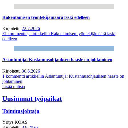
Rakentamisen työntekijämäärä laski edelleen
Kirjoitettu
22.7.2026
Ei kommentteja
artikkeliin Rakentamisen työntekijämäärä laski
edelleen
Asiantuntija: Kustannusohjauksen haaste on johtaminen
Kirjoitettu
30.6.2026
1 kommentti
artikkeliin Asiantuntija: Kustannusohjauksen haaste on
johtaminen
Lisää uutisia
Uusimmat työpaikat
Toimitusjohtaja
Yritys
KOAS
Kirjoitettu
3.8.2026