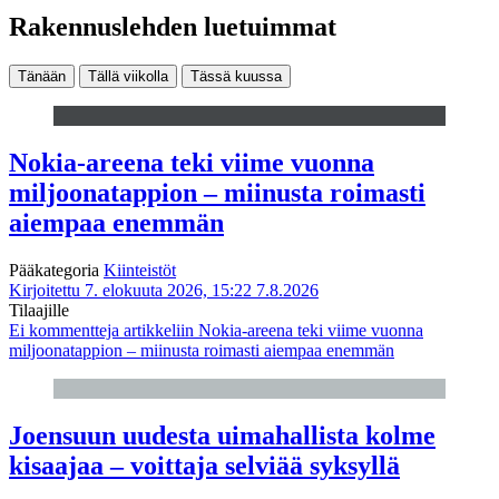
Rakennuslehden luetuimmat
Tänään
Tällä viikolla
Tässä kuussa
Nokia-areena teki viime vuonna
miljoonatappion – miinusta roimasti
aiempaa enemmän
Pääkategoria
Kiinteistöt
Kirjoitettu 7. elokuuta 2026, 15:22
7.8.2026
Tilaajille
Ei kommentteja
artikkeliin Nokia-areena teki viime vuonna
miljoonatappion – miinusta roimasti aiempaa enemmän
Joensuun uudesta uimahallista kolme
kisaajaa – voittaja selviää syksyllä