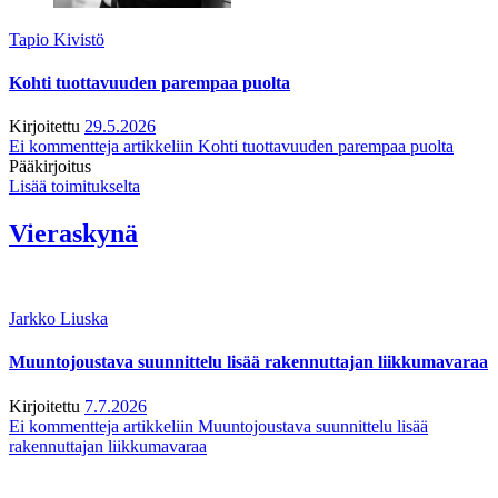
Tapio Kivistö
Kohti tuottavuuden parempaa puolta
Kirjoitettu
29.5.2026
Ei kommentteja
artikkeliin Kohti tuottavuuden parempaa puolta
Pääkirjoitus
Lisää toimitukselta
Vieraskynä
Jarkko Liuska
Muuntojoustava suunnittelu lisää rakennuttajan liikkumavaraa
Kirjoitettu
7.7.2026
Ei kommentteja
artikkeliin Muuntojoustava suunnittelu lisää
rakennuttajan liikkumavaraa