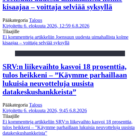
kisaajaa – voittaja selviää syksyllä
Pääkategoria
Talous
Kirjoitettu 6. elokuuta 2026, 12:59
6.8.2026
Tilaajille
Ei kommentteja
artikkeliin Joensuun uudesta uimahallista kolme
kisaajaa – voittaja selviää syksyllä
SRV:n liikevaihto kasvoi 18 prosenttia,
tulos heikkeni – ”Käymme parhaillaan
lukuisia neuvotteluja uusista
datakeskushankkeista”
Pääkategoria
Talous
Kirjoitettu 6. elokuuta 2026, 9:45
6.8.2026
Tilaajille
Ei kommentteja
artikkeliin SRV:n liikevaihto kasvoi 18 prosenttia,
tulos heikkeni – ”Käymme parhaillaan lukuisia neuvotteluja uusista
datakeskushankkeista”