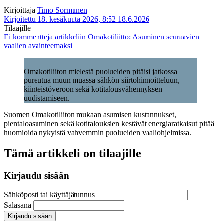
Kirjoittaja
Timo Sormunen
Kirjoitettu 18. kesäkuuta 2026, 8:52
18.6.2026
Tilaajille
Ei kommentteja
artikkeliin Omakotiliitto: Asuminen seuraavien
vaalien avainteemaksi
Omakotiliiton mielestä puolueiden pitäisi jatkossa
pureutua muun muassa sähkön siirtohinnoitteluun,
kiinteistöveroon sekä kotitalousvähennyksen
uudistamiseen.
Suomen Omakotiliiton mukaan asumisen kustannukset,
pientaloasuminen sekä kotitalouksien kestävät energiaratkaisut pitää
huomioida nykyistä vahvemmin puolueiden vaaliohjelmissa.
Tämä artikkeli on tilaajille
Kirjaudu sisään
Sähköposti tai käyttäjätunnus
Salasana
Kirjaudu sisään