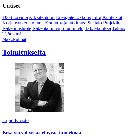
Uutiset
100 tuoreinta
Arkkitehtuuri
Energiatehokkuus
Infra
Kiinteistöt
Korjausrakentaminen
Koulutus ja tutkimus
Pientalo
Projektit
Rakennustuote
Rakentaminen
Suunnittelu
Talotekniikka
Talous
Työelämä
Näkökulmat
Toimitukselta
Tapio Kivistö
Kesä voi vahvistaa elpyvää tunnelmaa