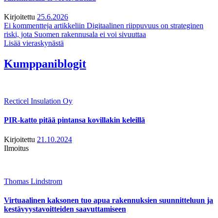
Kirjoitettu
25.6.2026
Ei kommentteja
artikkeliin Digitaalinen riippuvuus on strateginen
riski, jota Suomen rakennusala ei voi sivuuttaa
Lisää vieraskynästä
Kumppaniblogit
Recticel Insulation Oy
PIR-katto pitää pintansa kovillakin keleillä
Kirjoitettu
21.10.2024
Ilmoitus
Thomas Lindstrom
Virtuaalinen kaksonen tuo apua rakennuksien suunnitteluun ja
kestävyystavoitteiden saavuttamiseen