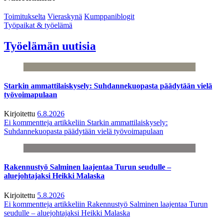
Toimitukselta
Vieraskynä
Kumppaniblogit
Työpaikat & työelämä
Työelämän uutisia
Starkin ammattilaiskysely: Suhdannekuopasta päädytään vielä
työvoimapulaan
Kirjoitettu
6.8.2026
Ei kommentteja
artikkeliin Starkin ammattilaiskysely:
Suhdannekuopasta päädytään vielä työvoimapulaan
Rakennustyö Salminen laajentaa Turun seudulle –
aluejohtajaksi Heikki Malaska
Kirjoitettu
5.8.2026
Ei kommentteja
artikkeliin Rakennustyö Salminen laajentaa Turun
seudulle – aluejohtajaksi Heikki Malaska