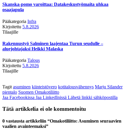
Skanska-pomo varoittaa: Datakeskustyömaita uhkaa
osaajapula
Pääkategoria
Infra
Kirjoitettu
5.8.2026
Tilaajille
Rakennustyö Salminen laajentaa Turun seudulle –
aluejohtajaksi Heikki Malaska
Pääkategoria
Talous
Kirjoitettu
5.8.2026
Tilaajille
Tagit
asuminen
kiinteistövero
kotitalousvähennys
Marju Silander
pientalo
Suomen Omakotiliitto
Jaa Facebookissa
Jaa LinkedInissä
Lähetä linkki sähköpostilla
Tätä artikkelia ei ole kommentoitu
0 vastausta artikkeliin “Omakotiliitto: Asuminen seuraavien
vaalien avainteemaksi”