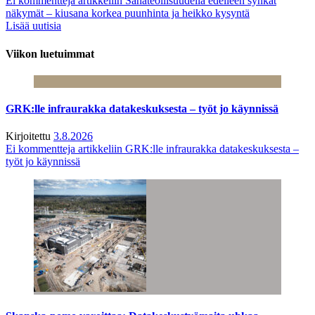
Ei kommentteja
artikkeliin Sahateollisuudella edelleen synkät
näkymät – kiusana korkea puunhinta ja heikko kysyntä
Lisää uutisia
Viikon luetuimmat
GRK:lle infraurakka datakeskuksesta – työt jo käynnissä
Kirjoitettu
3.8.2026
Ei kommentteja
artikkeliin GRK:lle infraurakka datakeskuksesta –
työt jo käynnissä