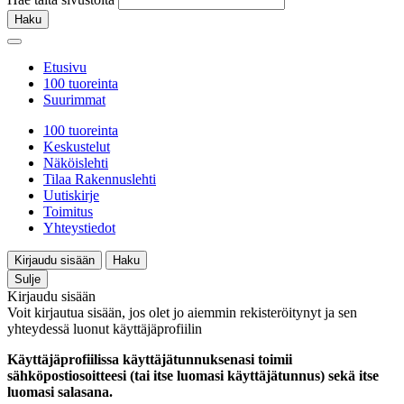
Haku
Etusivu
100 tuoreinta
Suurimmat
100 tuoreinta
Keskustelut
Näköislehti
Tilaa Rakennuslehti
Uutiskirje
Toimitus
Yhteystiedot
Kirjaudu sisään
Haku
Sulje
Kirjaudu sisään
Voit kirjautua sisään, jos olet jo aiemmin rekisteröitynyt ja sen
yhteydessä luonut käyttäjäprofiilin
Käyttäjäprofiilissa käyttäjätunnuksenasi toimii
sähköpostiosoitteesi (tai itse luomasi käyttäjätunnus) sekä itse
luomasi salasana.