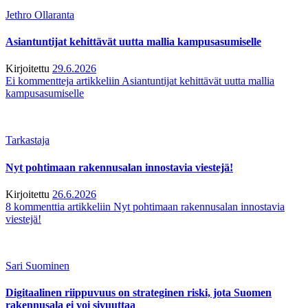
Jethro Ollaranta
Asiantuntijat kehittävät uutta mallia kampusasumiselle
Kirjoitettu
29.6.2026
Ei kommentteja
artikkeliin Asiantuntijat kehittävät uutta mallia
kampusasumiselle
Tarkastaja
Nyt pohtimaan rakennusalan innostavia viestejä!
Kirjoitettu
26.6.2026
8 kommenttia
artikkeliin Nyt pohtimaan rakennusalan innostavia
viestejä!
Sari Suominen
Digitaalinen riippuvuus on strateginen riski, jota Suomen
rakennusala ei voi sivuuttaa