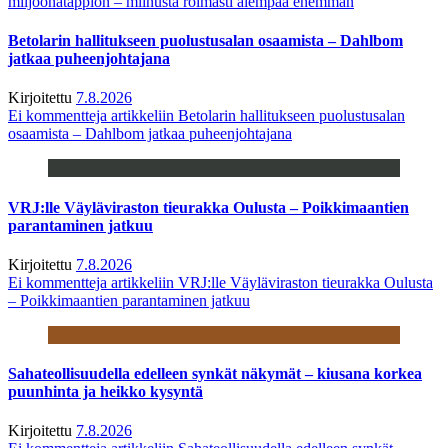
miljoonatappion – miinusta roimasti aiempaa enemmän
Betolarin hallitukseen puolustusalan osaamista – Dahlbom
jatkaa puheenjohtajana
Kirjoitettu
7.8.2026
Ei kommentteja
artikkeliin Betolarin hallitukseen puolustusalan
osaamista – Dahlbom jatkaa puheenjohtajana
VRJ:lle Väyläviraston tieurakka Oulusta – Poikkimaantien
parantaminen jatkuu
Kirjoitettu
7.8.2026
Ei kommentteja
artikkeliin VRJ:lle Väyläviraston tieurakka Oulusta
– Poikkimaantien parantaminen jatkuu
Sahateollisuudella edelleen synkät näkymät – kiusana korkea
puunhinta ja heikko kysyntä
Kirjoitettu
7.8.2026