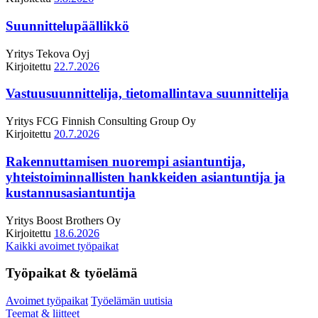
Suunnittelupäällikkö
Yritys
Tekova Oyj
Kirjoitettu
22.7.2026
Vastuusuunnittelija, tietomallintava suunnittelija
Yritys
FCG Finnish Consulting Group Oy
Kirjoitettu
20.7.2026
Rakennuttamisen nuorempi asiantuntija,
yhteistoiminnallisten hankkeiden asiantuntija ja
kustannusasiantuntija
Yritys
Boost Brothers Oy
Kirjoitettu
18.6.2026
Kaikki avoimet työpaikat
Työpaikat & työelämä
Avoimet työpaikat
Työelämän uutisia
Teemat & liitteet