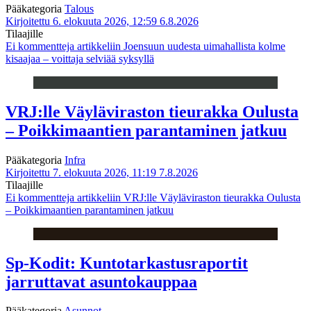
Pääkategoria
Talous
Kirjoitettu 6. elokuuta 2026, 12:59
6.8.2026
Tilaajille
Ei kommentteja
artikkeliin Joensuun uudesta uimahallista kolme
kisaajaa – voittaja selviää syksyllä
VRJ:lle Väyläviraston tieurakka Oulusta
– Poikkimaantien parantaminen jatkuu
Pääkategoria
Infra
Kirjoitettu 7. elokuuta 2026, 11:19
7.8.2026
Tilaajille
Ei kommentteja
artikkeliin VRJ:lle Väyläviraston tieurakka Oulusta
– Poikkimaantien parantaminen jatkuu
Sp-Kodit: Kuntotarkastusraportit
jarruttavat asuntokauppaa
Pääkategoria
Asunnot