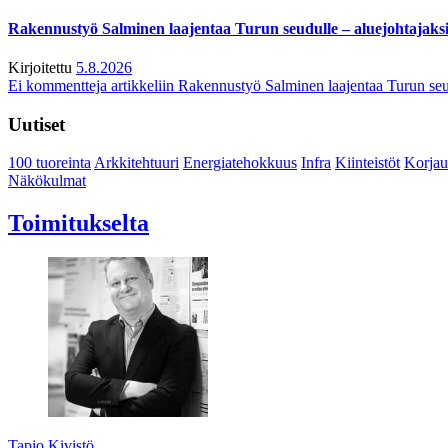
Rakennustyö Salminen laajentaa Turun seudulle – aluejohtajaks
Kirjoitettu
5.8.2026
Ei kommentteja
artikkeliin Rakennustyö Salminen laajentaa Turun seu
Uutiset
100 tuoreinta
Arkkitehtuuri
Energiatehokkuus
Infra
Kiinteistöt
Korjau
Näkökulmat
Toimitukselta
Tapio Kivistö