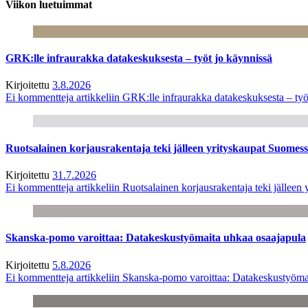
Viikon luetuimmat
GRK:lle infraurakka datakeskuksesta – työt jo käynnissä
Kirjoitettu
3.8.2026
Ei kommentteja
artikkeliin GRK:lle infraurakka datakeskuksesta – työ
Ruotsalainen korjausrakentaja teki jälleen yrityskaupat Suome
Kirjoitettu
31.7.2026
Ei kommentteja
artikkeliin Ruotsalainen korjausrakentaja teki jälle
Skanska-pomo varoittaa: Datakeskustyömaita uhkaa osaajapula
Kirjoitettu
5.8.2026
Ei kommentteja
artikkeliin Skanska-pomo varoittaa: Datakeskustyöma