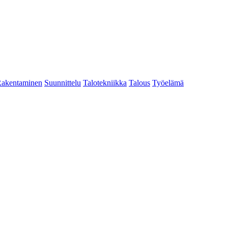
akentaminen
Suunnittelu
Talotekniikka
Talous
Työelämä