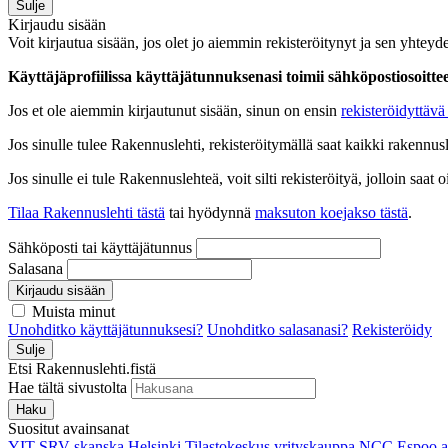
Sulje
Kirjaudu sisään
Voit kirjautua sisään, jos olet jo aiemmin rekisteröitynyt ja sen yhteyde
Käyttäjäprofiilissa käyttäjätunnuksenasi toimii sähköpostiosoittees
Jos et ole aiemmin kirjautunut sisään, sinun on ensin
rekisteröidyttävä 
Jos sinulle tulee Rakennuslehti, rekisteröitymällä saat kaikki rakennusle
Jos sinulle ei tule Rakennuslehteä, voit silti rekisteröityä, jolloin sa
Tilaa Rakennuslehti tästä
tai hyödynnä
maksuton koejakso tästä
.
Sähköposti tai käyttäjätunnus
Salasana
Kirjaudu sisään
Muista minut
Unohditko käyttäjätunnuksesi?
Unohditko salasanasi?
Rekisteröidy
Sulje
Etsi Rakennuslehti.fistä
Hae tältä sivustolta
Haku
Suositut avainsanat
YIT
SRV
skanska
Helsinki
Tilastokeskus
yrityskauppa
NCC
Espoo