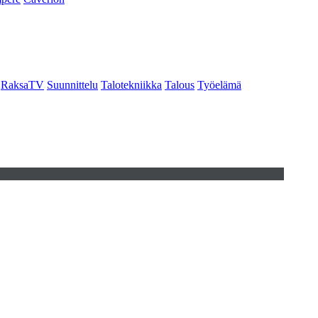
RaksaTV
Suunnittelu
Talotekniikka
Talous
Työelämä