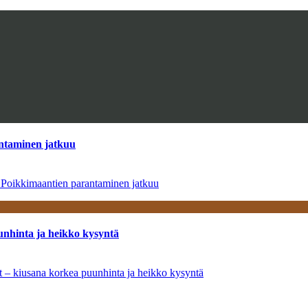
antaminen jatkuu
– Poikkimaantien parantaminen jatkuu
unhinta ja heikko kysyntä
ät – kiusana korkea puunhinta ja heikko kysyntä