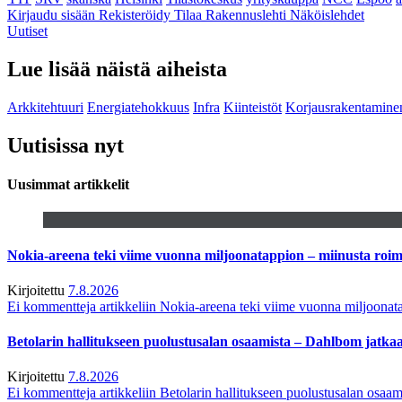
Kirjaudu sisään
Rekisteröidy
Tilaa Rakennuslehti
Näköislehdet
Uutiset
Lue lisää näistä aiheista
Arkkitehtuuri
Energiatehokkuus
Infra
Kiinteistöt
Korjausrakentamine
Uutisissa nyt
Uusimmat artikkelit
Nokia-areena teki viime vuonna miljoonatappion – miinusta ro
Kirjoitettu
7.8.2026
Ei kommentteja
artikkeliin Nokia-areena teki viime vuonna miljoona
Betolarin hallitukseen puolustusalan osaamista – Dahlbom jatk
Kirjoitettu
7.8.2026
Ei kommentteja
artikkeliin Betolarin hallitukseen puolustusalan osa