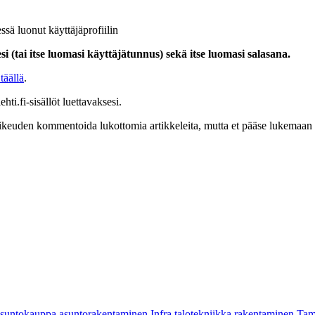
ssä luonut käyttäjäprofiilin
i (tai itse luomasi käyttäjätunnus) sekä itse luomasi salasana.
täällä
.
hti.fi-sisällöt luettavaksesi.
at oikeuden kommentoida lukottomia artikkeleita, mutta et pääse lukemaan l
asuntokauppa
asuntorakentaminen
Infra
talotekniikka
rakentaminen
Tam