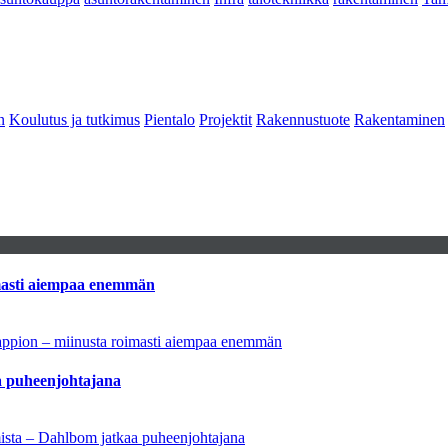
n
Koulutus ja tutkimus
Pientalo
Projektit
Rakennustuote
Rakentaminen
imasti aiempaa enemmän
tappion – miinusta roimasti aiempaa enemmän
aa puheenjohtajana
amista – Dahlbom jatkaa puheenjohtajana