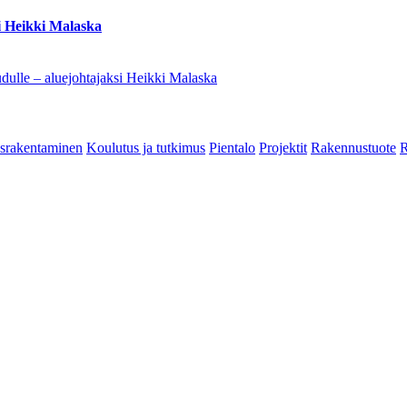
i Heikki Malaska
dulle – aluejohtajaksi Heikki Malaska
srakentaminen
Koulutus ja tutkimus
Pientalo
Projektit
Rakennustuote
R