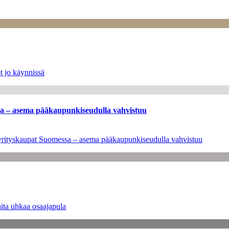
t jo käynnissä
ssa – asema pääkaupunkiseudulla vahvistuu
en yrityskaupat Suomessa – asema pääkaupunkiseudulla vahvistuu
ita uhkaa osaajapula