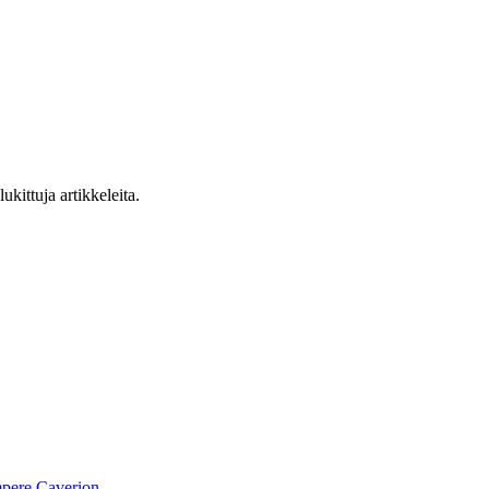
ukittuja artikkeleita.
pere
Caverion