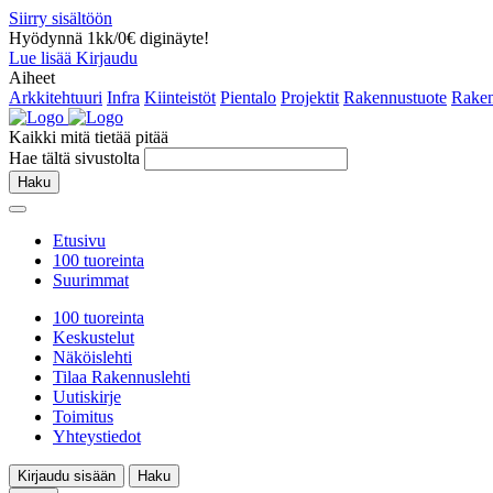
Siirry sisältöön
Hyödynnä 1kk/0€ diginäyte!
Lue lisää
Kirjaudu
Aiheet
Arkkitehtuuri
Infra
Kiinteistöt
Pientalo
Projektit
Rakennustuote
Raken
Kaikki mitä tietää pitää
Hae tältä sivustolta
Haku
Etusivu
100 tuoreinta
Suurimmat
100 tuoreinta
Keskustelut
Näköislehti
Tilaa Rakennuslehti
Uutiskirje
Toimitus
Yhteystiedot
Kirjaudu sisään
Haku