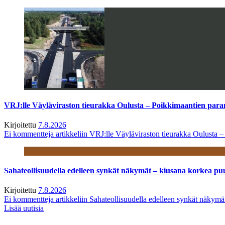
VRJ:lle Väyläviraston tieurakka Oulusta – Poikkimaantien par
Kirjoitettu
7.8.2026
Ei kommentteja
artikkeliin VRJ:lle Väyläviraston tieurakka Oulusta 
Sahateollisuudella edelleen synkät näkymät – kiusana korkea pu
Kirjoitettu
7.8.2026
Ei kommentteja
artikkeliin Sahateollisuudella edelleen synkät näkym
Lisää uutisia