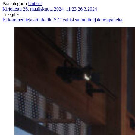
Pääkategoria
Uutiset
Kirjoitettu 26. maaliskuuta 2024, 11:23
26.3.2024
Tilaajille
Ei kommentteja
artikkeliin YIT valitsi suunnittelijakumppaneita