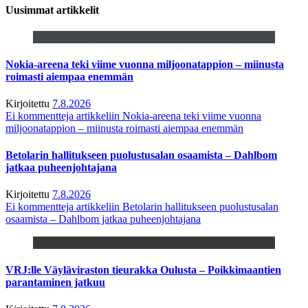
Uusimmat artikkelit
Nokia-areena teki viime vuonna miljoonatappion – miinusta
roimasti aiempaa enemmän
Kirjoitettu
7.8.2026
Ei kommentteja
artikkeliin Nokia-areena teki viime vuonna
miljoonatappion – miinusta roimasti aiempaa enemmän
Betolarin hallitukseen puolustusalan osaamista – Dahlbom
jatkaa puheenjohtajana
Kirjoitettu
7.8.2026
Ei kommentteja
artikkeliin Betolarin hallitukseen puolustusalan
osaamista – Dahlbom jatkaa puheenjohtajana
VRJ:lle Väyläviraston tieurakka Oulusta – Poikkimaantien
parantaminen jatkuu