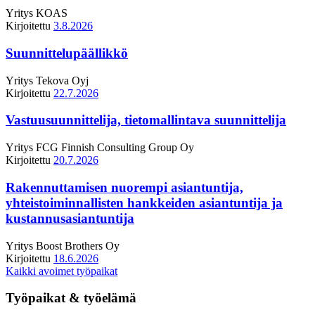
Yritys
KOAS
Kirjoitettu
3.8.2026
Suunnittelupäällikkö
Yritys
Tekova Oyj
Kirjoitettu
22.7.2026
Vastuusuunnittelija, tietomallintava suunnittelija
Yritys
FCG Finnish Consulting Group Oy
Kirjoitettu
20.7.2026
Rakennuttamisen nuorempi asiantuntija,
yhteistoiminnallisten hankkeiden asiantuntija ja
kustannusasiantuntija
Yritys
Boost Brothers Oy
Kirjoitettu
18.6.2026
Kaikki avoimet työpaikat
Työpaikat & työelämä