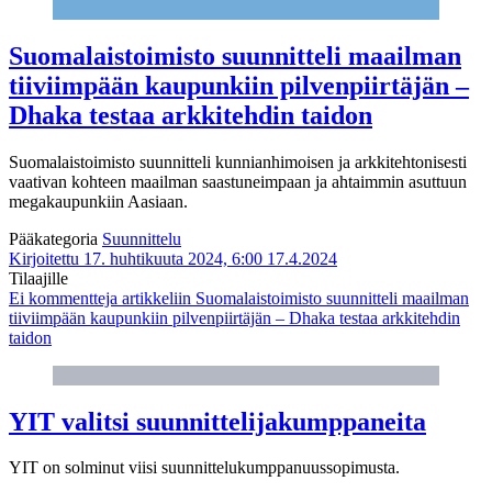
Suomalaistoimisto suunnitteli maailman
tiiviimpään kaupunkiin pilvenpiirtäjän –
Dhaka testaa arkkitehdin taidon
Suomalaistoimisto suunnitteli kunnianhimoisen ja arkkitehtonisesti
vaativan kohteen maailman saastuneimpaan ja ahtaimmin asuttuun
megakaupunkiin Aasiaan.
Pääkategoria
Suunnittelu
Kirjoitettu 17. huhtikuuta 2024, 6:00
17.4.2024
Tilaajille
Ei kommentteja
artikkeliin Suomalaistoimisto suunnitteli maailman
tiiviimpään kaupunkiin pilvenpiirtäjän – Dhaka testaa arkkitehdin
taidon
YIT valitsi suunnittelijakumppaneita
YIT on solminut viisi suunnittelukumppanuussopimusta.