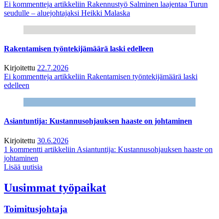
Ei kommentteja
artikkeliin Rakennustyö Salminen laajentaa Turun
seudulle – aluejohtajaksi Heikki Malaska
Rakentamisen työntekijämäärä laski edelleen
Kirjoitettu
22.7.2026
Ei kommentteja
artikkeliin Rakentamisen työntekijämäärä laski
edelleen
Asiantuntija: Kustannusohjauksen haaste on johtaminen
Kirjoitettu
30.6.2026
1 kommentti
artikkeliin Asiantuntija: Kustannusohjauksen haaste on
johtaminen
Lisää uutisia
Uusimmat työpaikat
Toimitusjohtaja