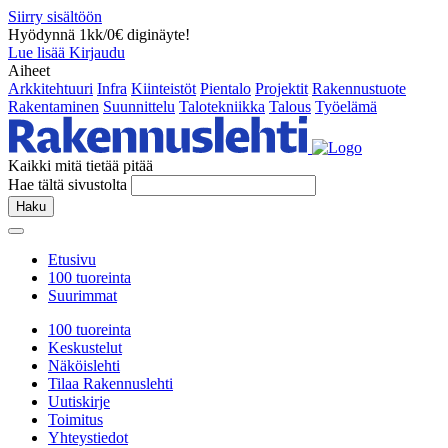
Siirry sisältöön
Hyödynnä 1kk/0€ diginäyte!
Lue lisää
Kirjaudu
Aiheet
Arkkitehtuuri
Infra
Kiinteistöt
Pientalo
Projektit
Rakennustuote
Rakentaminen
Suunnittelu
Talotekniikka
Talous
Työelämä
Kaikki mitä tietää pitää
Hae tältä sivustolta
Haku
Etusivu
100 tuoreinta
Suurimmat
100 tuoreinta
Keskustelut
Näköislehti
Tilaa Rakennuslehti
Uutiskirje
Toimitus
Yhteystiedot