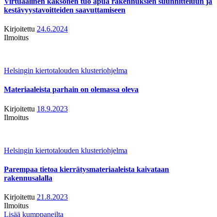
Virtuaalinen kaksonen tuo apua rakennuksien suunnitteluun ja
kestävyystavoitteiden saavuttamiseen
Kirjoitettu
24.6.2024
Ilmoitus
Helsingin kiertotalouden klusteriohjelma
Materiaaleista parhain on olemassa oleva
Kirjoitettu
18.9.2023
Ilmoitus
Helsingin kiertotalouden klusteriohjelma
Parempaa tietoa kierrätysmateriaaleista kaivataan
rakennusalalla
Kirjoitettu
21.8.2023
Ilmoitus
Lisää kumppaneilta