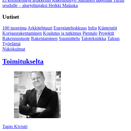
Ei kommentteja
artikkeliin Rakennustyö Salminen laajentaa Turun
seudulle – aluejohtajaksi Heikki Malaska
Uutiset
100 tuoreinta
Arkkitehtuuri
Energiatehokkuus
Infra
Kiinteistöt
Korjausrakentaminen
Koulutus ja tutkimus
Pientalo
Projektit
Rakennustuote
Rakentaminen
Suunnittelu
Talotekniikka
Talous
Työelämä
Näkökulmat
Toimitukselta
Tapio Kivistö