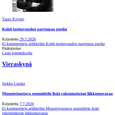
Tapio Kivistö
Kohti tuottavuuden parempaa puolta
Kirjoitettu
29.5.2026
Ei kommentteja
artikkeliin Kohti tuottavuuden parempaa puolta
Pääkirjoitus
Lisää toimitukselta
Vieraskynä
Jarkko Liuska
Muuntojoustava suunnittelu lisää rakennuttajan liikkumavaraa
Kirjoitettu
7.7.2026
Ei kommentteja
artikkeliin Muuntojoustava suunnittelu lisää
rakennuttajan liikkumavaraa