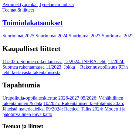
Avoimet työpaikat
Työelämän uutisia
Teemat & liitteet
Toimialakatsaukset
Suurimmat 2025
Suurimmat 2024
Suurimmat 2023
Suurimmat 2022
Kaupalliset liitteet
11/2025: Suomea rakentamassa
12/2024: INFRA-lehti
11/2024:
Suomea rakentamassa
11/2023: Jokka − Rakennusteollisuus RT:n
lehti kestävästä rakentamisesta
Tapahtumia
Urapolkuja-oppilaitoskiertue 2026-2027
05/2026: Vähähiilinen
rakentaminen & data
10/2025: Rakentamisen kiertotalous 2025:
Jätteistä materiaaleiksi
09/2024: Recticel Talks 2024: Moderni ja
paloturvallinen loiva katto
Teemat ja liitteet