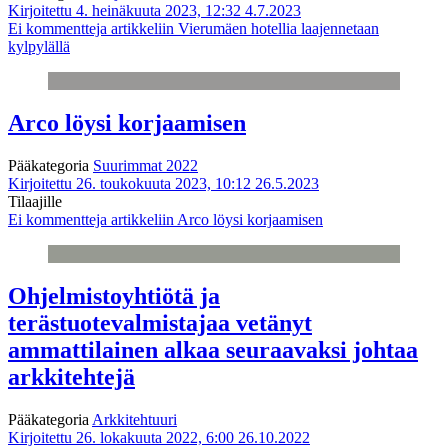
Kirjoitettu 4. heinäkuuta 2023, 12:32
4.7.2023
Ei kommentteja
artikkeliin Vierumäen hotellia laajennetaan
kylpylällä
Arco löysi korjaamisen
Pääkategoria
Suurimmat 2022
Kirjoitettu 26. toukokuuta 2023, 10:12
26.5.2023
Tilaajille
Ei kommentteja
artikkeliin Arco löysi korjaamisen
Ohjelmistoyhtiötä ja
terästuotevalmistajaa vetänyt
ammattilainen alkaa seuraavaksi johtaa
arkkitehtejä
Pääkategoria
Arkkitehtuuri
Kirjoitettu 26. lokakuuta 2022, 6:00
26.10.2022