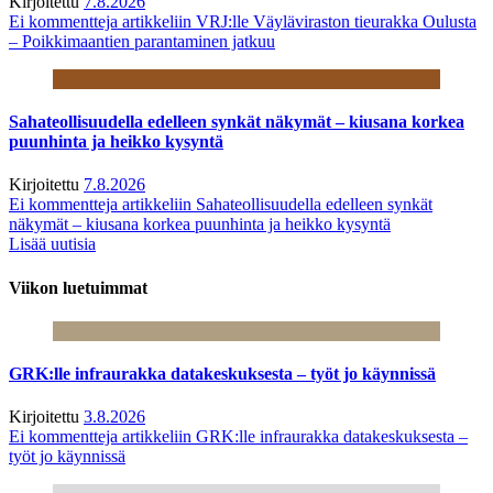
Kirjoitettu
7.8.2026
Ei kommentteja
artikkeliin VRJ:lle Väyläviraston tieurakka Oulusta
– Poikkimaantien parantaminen jatkuu
Sahateollisuudella edelleen synkät näkymät – kiusana korkea
puunhinta ja heikko kysyntä
Kirjoitettu
7.8.2026
Ei kommentteja
artikkeliin Sahateollisuudella edelleen synkät
näkymät – kiusana korkea puunhinta ja heikko kysyntä
Lisää uutisia
Viikon luetuimmat
GRK:lle infraurakka datakeskuksesta – työt jo käynnissä
Kirjoitettu
3.8.2026
Ei kommentteja
artikkeliin GRK:lle infraurakka datakeskuksesta –
työt jo käynnissä