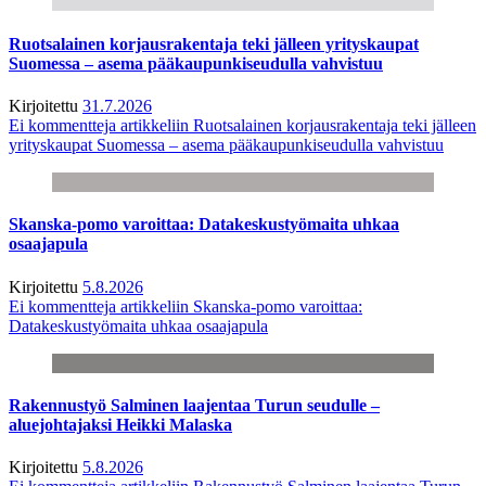
Ruotsalainen korjausrakentaja teki jälleen yrityskaupat
Suomessa – asema pääkaupunkiseudulla vahvistuu
Kirjoitettu
31.7.2026
Ei kommentteja
artikkeliin Ruotsalainen korjausrakentaja teki jälleen
yrityskaupat Suomessa – asema pääkaupunkiseudulla vahvistuu
Skanska-pomo varoittaa: Datakeskustyömaita uhkaa
osaajapula
Kirjoitettu
5.8.2026
Ei kommentteja
artikkeliin Skanska-pomo varoittaa:
Datakeskustyömaita uhkaa osaajapula
Rakennustyö Salminen laajentaa Turun seudulle –
aluejohtajaksi Heikki Malaska
Kirjoitettu
5.8.2026