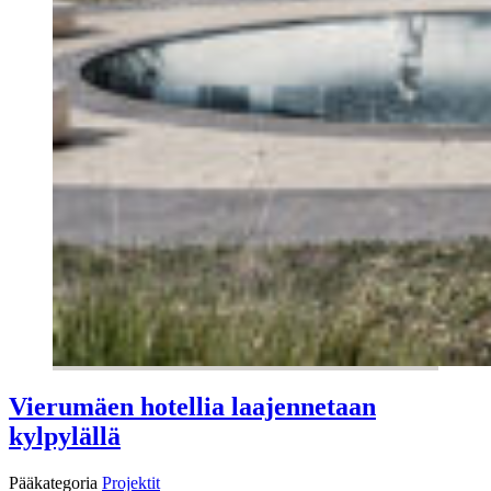
Vierumäen hotellia laajennetaan
kylpylällä
Pääkategoria
Projektit