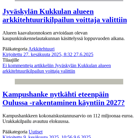
Jyväskylän Kukkulan alueen
arkkitehtuurikilpailun voittaja valittiin
Alueen kaavaluonnoksen arvioidaan olevan
kaupunkirakennelautakunnan käsittelyssä loppuvuoden aikana.
Pääkategoria
Arkkitehtuuri
Kirjoitettu 27. kesäkuuta 2025, 8:32
27.6.2025
Tilaajille
Ei kommentteja
artikkeliin Jyväskylän Kukkulan alueen
arkkitehtuurikilpailun voittaja valittiin
Kampushanke nytkähti eteenpäin
Oulussa -rakentaminen käyntiin 2027?
Kampushankkeen kokonaiskustannusarvio on 112 miljoonaa euroa.
Urakkakilpailu avautuu elokuussa.
Pääkategoria
Uutiset
Kirjoitettu 9. kesäkuuta 2025, 10:56
9.6.2025