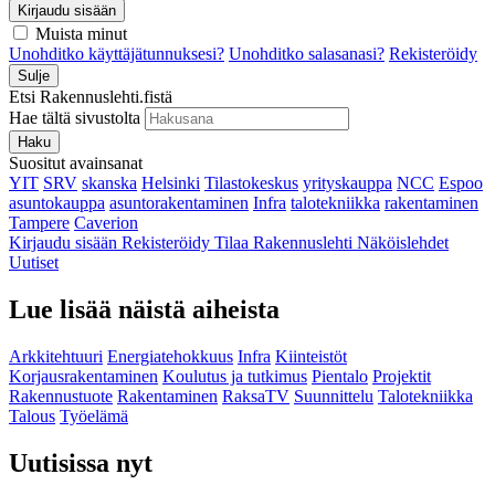
Kirjaudu sisään
Muista minut
Unohditko käyttäjätunnuksesi?
Unohditko salasanasi?
Rekisteröidy
Sulje
Etsi Rakennuslehti.fistä
Hae tältä sivustolta
Haku
Suositut avainsanat
YIT
SRV
skanska
Helsinki
Tilastokeskus
yrityskauppa
NCC
Espoo
asuntokauppa
asuntorakentaminen
Infra
talotekniikka
rakentaminen
Tampere
Caverion
Kirjaudu sisään
Rekisteröidy
Tilaa Rakennuslehti
Näköislehdet
Uutiset
Lue lisää näistä aiheista
Arkkitehtuuri
Energiatehokkuus
Infra
Kiinteistöt
Korjausrakentaminen
Koulutus ja tutkimus
Pientalo
Projektit
Rakennustuote
Rakentaminen
RaksaTV
Suunnittelu
Talotekniikka
Talous
Työelämä
Uutisissa nyt