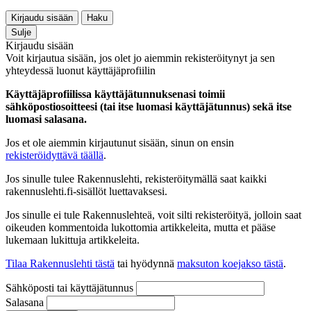
Kirjaudu sisään
Haku
Sulje
Kirjaudu sisään
Voit kirjautua sisään, jos olet jo aiemmin rekisteröitynyt ja sen
yhteydessä luonut käyttäjäprofiilin
Käyttäjäprofiilissa käyttäjätunnuksenasi toimii
sähköpostiosoitteesi (tai itse luomasi käyttäjätunnus) sekä itse
luomasi salasana.
Jos et ole aiemmin kirjautunut sisään, sinun on ensin
rekisteröidyttävä täällä
.
Jos sinulle tulee Rakennuslehti, rekisteröitymällä saat kaikki
rakennuslehti.fi-sisällöt luettavaksesi.
Jos sinulle ei tule Rakennuslehteä, voit silti rekisteröityä, jolloin saat
oikeuden kommentoida lukottomia artikkeleita, mutta et pääse
lukemaan lukittuja artikkeleita.
Tilaa Rakennuslehti tästä
tai hyödynnä
maksuton koejakso tästä
.
Sähköposti tai käyttäjätunnus
Salasana