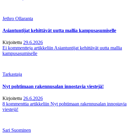
Jethro Ollaranta
Asiantuntijat kehittävät uutta mallia kampusasumiselle
Kirjoitettu
29.6.2026
Ei kommentteja
artikkeliin Asiantuntijat kehittävät uutta mallia
kampusasumiselle
Tarkastaja
Nyt pohtimaan rakennusalan innostavia viestejä!
Kirjoitettu
26.6.2026
8 kommenttia
artikkeliin Nyt pohtimaan rakennusalan innostavia
viestejä!
Sari Suominen