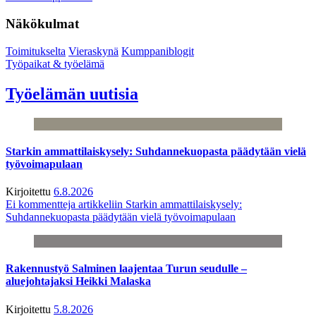
Näkökulmat
Toimitukselta
Vieraskynä
Kumppaniblogit
Työpaikat & työelämä
Työelämän uutisia
Starkin ammattilaiskysely: Suhdannekuopasta päädytään vielä
työvoimapulaan
Kirjoitettu
6.8.2026
Ei kommentteja
artikkeliin Starkin ammattilaiskysely:
Suhdannekuopasta päädytään vielä työvoimapulaan
Rakennustyö Salminen laajentaa Turun seudulle –
aluejohtajaksi Heikki Malaska
Kirjoitettu
5.8.2026