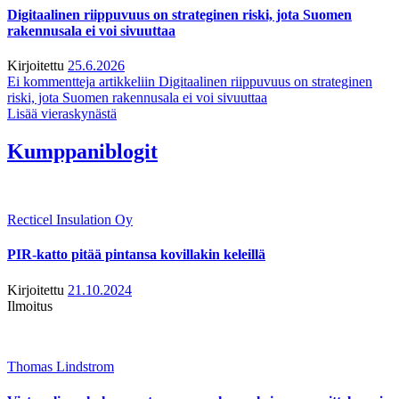
Digitaalinen riippuvuus on strateginen riski, jota Suomen
rakennusala ei voi sivuuttaa
Kirjoitettu
25.6.2026
Ei kommentteja
artikkeliin Digitaalinen riippuvuus on strateginen
riski, jota Suomen rakennusala ei voi sivuuttaa
Lisää vieraskynästä
Kumppaniblogit
Recticel Insulation Oy
PIR-katto pitää pintansa kovillakin keleillä
Kirjoitettu
21.10.2024
Ilmoitus
Thomas Lindstrom