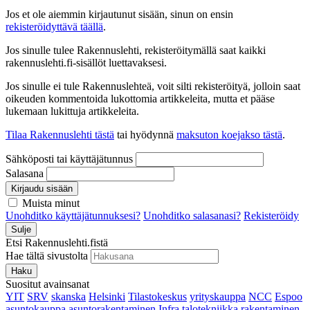
Jos et ole aiemmin kirjautunut sisään, sinun on ensin
rekisteröidyttävä täällä
.
Jos sinulle tulee Rakennuslehti, rekisteröitymällä saat kaikki
rakennuslehti.fi-sisällöt luettavaksesi.
Jos sinulle ei tule Rakennuslehteä, voit silti rekisteröityä, jolloin saat
oikeuden kommentoida lukottomia artikkeleita, mutta et pääse
lukemaan lukittuja artikkeleita.
Tilaa Rakennuslehti tästä
tai hyödynnä
maksuton koejakso tästä
.
Sähköposti tai käyttäjätunnus
Salasana
Kirjaudu sisään
Muista minut
Unohditko käyttäjätunnuksesi?
Unohditko salasanasi?
Rekisteröidy
Sulje
Etsi Rakennuslehti.fistä
Hae tältä sivustolta
Haku
Suositut avainsanat
YIT
SRV
skanska
Helsinki
Tilastokeskus
yrityskauppa
NCC
Espoo
asuntokauppa
asuntorakentaminen
Infra
talotekniikka
rakentaminen