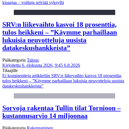
kisaajaa – voittaja selviää syksyllä
SRV:n liikevaihto kasvoi 18 prosenttia,
tulos heikkeni – ”Käymme parhaillaan
lukuisia neuvotteluja uusista
datakeskushankkeista”
Pääkategoria
Talous
Kirjoitettu 6. elokuuta 2026, 9:45
6.8.2026
Tilaajille
Ei kommentteja
artikkeliin SRV:n liikevaihto kasvoi 18 prosenttia,
tulos heikkeni – ”Käymme parhaillaan lukuisia neuvotteluja uusista
datakeskushankkeista”
Sorvoja rakentaa Tullin tilat Tornioon –
kustannusarvio 14 miljoonaa
Pääkategoria
Rakentaminen