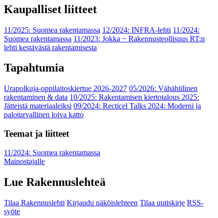
Kaupalliset liitteet
11/2025: Suomea rakentamassa
12/2024: INFRA-lehti
11/2024:
Suomea rakentamassa
11/2023: Jokka − Rakennusteollisuus RT:n
lehti kestävästä rakentamisesta
Tapahtumia
Urapolkuja-oppilaitoskiertue 2026-2027
05/2026: Vähähiilinen
rakentaminen & data
10/2025: Rakentamisen kiertotalous 2025:
Jätteistä materiaaleiksi
09/2024: Recticel Talks 2024: Moderni ja
paloturvallinen loiva katto
Teemat ja liitteet
11/2024: Suomea rakentamassa
Mainostajalle
Lue Rakennuslehteä
Tilaa Rakennuslehti
Kirjaudu näköislehteen
Tilaa uutiskirje
RSS-
syöte