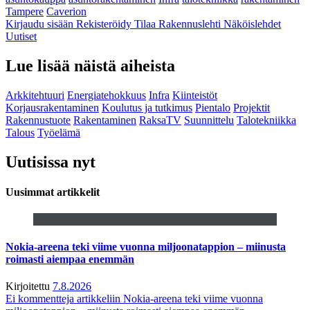
Tampere
Caverion
Kirjaudu sisään
Rekisteröidy
Tilaa Rakennuslehti
Näköislehdet
Uutiset
Lue lisää näistä aiheista
Arkkitehtuuri
Energiatehokkuus
Infra
Kiinteistöt
Korjausrakentaminen
Koulutus ja tutkimus
Pientalo
Projektit
Rakennustuote
Rakentaminen
RaksaTV
Suunnittelu
Talotekniikka
Talous
Työelämä
Uutisissa nyt
Uusimmat artikkelit
Nokia-areena teki viime vuonna miljoonatappion – miinusta
roimasti aiempaa enemmän
Kirjoitettu
7.8.2026
Ei kommentteja
artikkeliin Nokia-areena teki viime vuonna