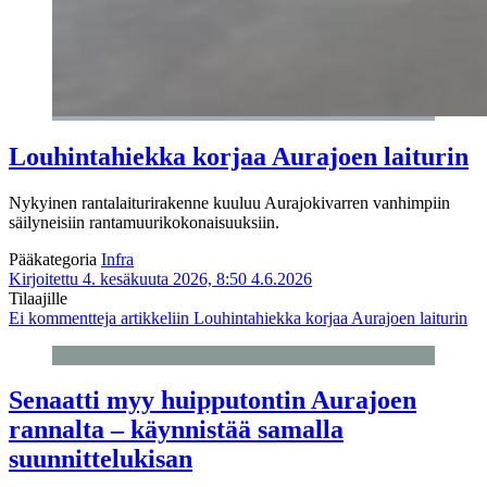
Louhintahiekka korjaa Aurajoen laiturin
Nykyinen rantalaiturirakenne kuuluu Aurajokivarren vanhimpiin
säilyneisiin rantamuurikokonaisuuksiin.
Pääkategoria
Infra
Kirjoitettu 4. kesäkuuta 2026, 8:50
4.6.2026
Tilaajille
Ei kommentteja
artikkeliin Louhintahiekka korjaa Aurajoen laiturin
Senaatti myy huipputontin Aurajoen
rannalta – käynnistää samalla
suunnittelukisan