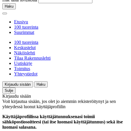
Haku
Etusivu
100 tuoreinta
Suurimmat
100 tuoreinta
Keskustelut
Näköislehti
Tilaa Rakennuslehti
Uutiskirje
Toimitus
Yhteystiedot
Kirjaudu sisään
Haku
Sulje
Kirjaudu sisään
Voit kirjautua sisään, jos olet jo aiemmin rekisteröitynyt ja sen
yhteydessä luonut käyttäjäprofiilin
Käyttäjäprofiilissa käyttäjätunnuksenasi toimii
sähköpostiosoitteesi (tai itse luomasi käyttäjätunnus) sekä itse
luomasi salasana.