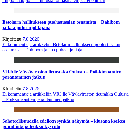
miljoonatappion – miinusta roimasti aiempaa enemmän
Betolarin hallitukseen puolustusalan osaamista – Dahlbom
jatkaa puheenjohtajana
Kirjoitettu
7.8.2026
Ei kommentteja
artikkeliin Betolarin hallitukseen puolustusalan
osaamista – Dahlbom jatkaa puheenjohtajana
VRJ:lle Väyläviraston tieurakka Oulusta – Poikkimaantien
parantaminen jatkuu
Kirjoitettu
7.8.2026
Ei kommentteja
artikkeliin VRJ:lle Väyläviraston tieurakka Oulusta
– Poikkimaantien parantaminen jatkuu
Sahateollisuudella edelleen synkät näkymät – kiusana korkea
puunhinta ja heikko kysyntä