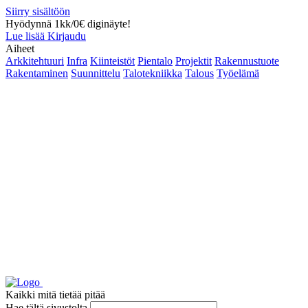
Siirry sisältöön
Hyödynnä 1kk/0€ diginäyte!
Lue lisää
Kirjaudu
Aiheet
Arkkitehtuuri
Infra
Kiinteistöt
Pientalo
Projektit
Rakennustuote
Rakentaminen
Suunnittelu
Talotekniikka
Talous
Työelämä
Kaikki mitä tietää pitää
Hae tältä sivustolta