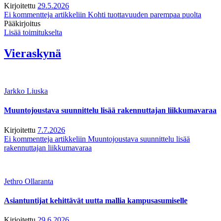
Kirjoitettu
29.5.2026
Ei kommentteja
artikkeliin Kohti tuottavuuden parempaa puolta
Pääkirjoitus
Lisää toimitukselta
Vieraskynä
Jarkko Liuska
Muuntojoustava suunnittelu lisää rakennuttajan liikkumavaraa
Kirjoitettu
7.7.2026
Ei kommentteja
artikkeliin Muuntojoustava suunnittelu lisää
rakennuttajan liikkumavaraa
Jethro Ollaranta
Asiantuntijat kehittävät uutta mallia kampusasumiselle
Kirjoitettu
29.6.2026