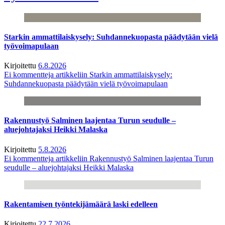
Starkin ammattilaiskysely: Suhdannekuopasta päädytään vielä
työvoimapulaan
Kirjoitettu
6.8.2026
Ei kommentteja
artikkeliin Starkin ammattilaiskysely:
Suhdannekuopasta päädytään vielä työvoimapulaan
Rakennustyö Salminen laajentaa Turun seudulle –
aluejohtajaksi Heikki Malaska
Kirjoitettu
5.8.2026
Ei kommentteja
artikkeliin Rakennustyö Salminen laajentaa Turun
seudulle – aluejohtajaksi Heikki Malaska
Rakentamisen työntekijämäärä laski edelleen
Kirjoitettu
22.7.2026