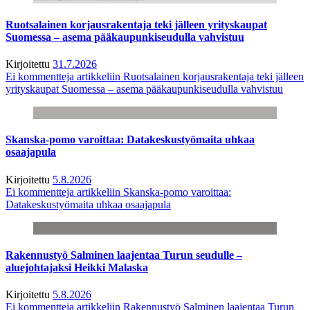
Ruotsalainen korjausrakentaja teki jälleen yrityskaupat
Suomessa – asema pääkaupunkiseudulla vahvistuu
Kirjoitettu
31.7.2026
Ei kommentteja
artikkeliin Ruotsalainen korjausrakentaja teki jälleen
yrityskaupat Suomessa – asema pääkaupunkiseudulla vahvistuu
Skanska-pomo varoittaa: Datakeskustyömaita uhkaa
osaajapula
Kirjoitettu
5.8.2026
Ei kommentteja
artikkeliin Skanska-pomo varoittaa:
Datakeskustyömaita uhkaa osaajapula
Rakennustyö Salminen laajentaa Turun seudulle –
aluejohtajaksi Heikki Malaska
Kirjoitettu
5.8.2026
Ei kommentteja
artikkeliin Rakennustyö Salminen laajentaa Turun