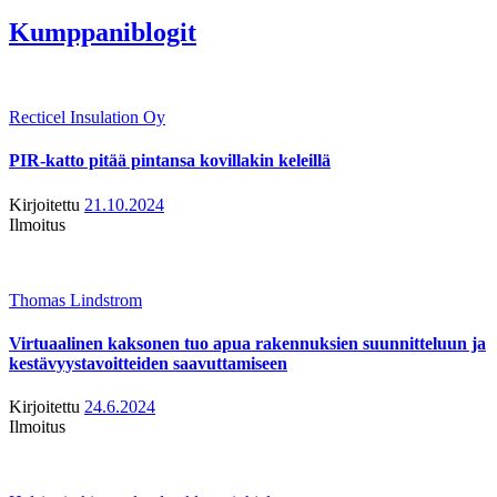
Kumppaniblogit
Recticel Insulation Oy
PIR-katto pitää pintansa kovillakin keleillä
Kirjoitettu
21.10.2024
Ilmoitus
Thomas Lindstrom
Virtuaalinen kaksonen tuo apua rakennuksien suunnitteluun ja
kestävyystavoitteiden saavuttamiseen
Kirjoitettu
24.6.2024
Ilmoitus