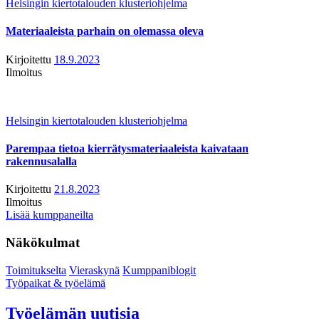
Helsingin kiertotalouden klusteriohjelma
Materiaaleista parhain on olemassa oleva
Kirjoitettu
18.9.2023
Ilmoitus
Helsingin kiertotalouden klusteriohjelma
Parempaa tietoa kierrätysmateriaaleista kaivataan
rakennusalalla
Kirjoitettu
21.8.2023
Ilmoitus
Lisää kumppaneilta
Näkökulmat
Toimitukselta
Vieraskynä
Kumppaniblogit
Työpaikat & työelämä
Työelämän uutisia