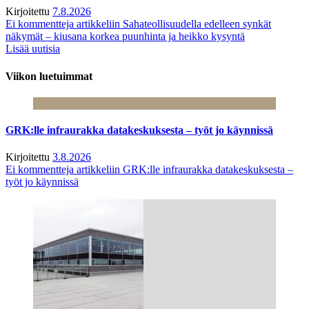
Kirjoitettu
7.8.2026
Ei kommentteja
artikkeliin Sahateollisuudella edelleen synkät
näkymät – kiusana korkea puunhinta ja heikko kysyntä
Lisää uutisia
Viikon luetuimmat
GRK:lle infraurakka datakeskuksesta – työt jo käynnissä
Kirjoitettu
3.8.2026
Ei kommentteja
artikkeliin GRK:lle infraurakka datakeskuksesta –
työt jo käynnissä