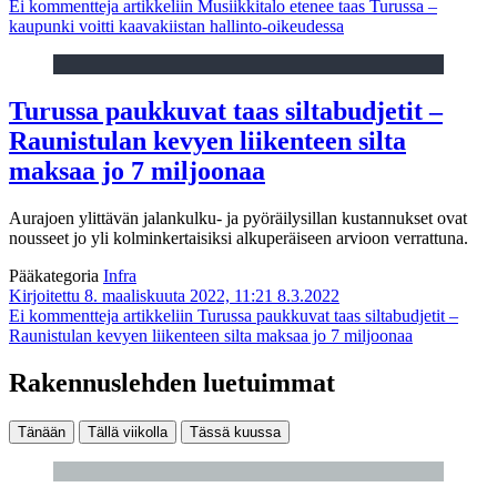
Ei kommentteja
artikkeliin Musiikkitalo etenee taas Turussa –
kaupunki voitti kaavakiistan hallinto-oikeudessa
Turussa paukkuvat taas siltabudjetit –
Raunistulan kevyen liikenteen silta
maksaa jo 7 miljoonaa
Aurajoen ylittävän jalankulku- ja pyöräilysillan kustannukset ovat
nousseet jo yli kolminkertaisiksi alkuperäiseen arvioon verrattuna.
Pääkategoria
Infra
Kirjoitettu 8. maaliskuuta 2022, 11:21
8.3.2022
Ei kommentteja
artikkeliin Turussa paukkuvat taas siltabudjetit –
Raunistulan kevyen liikenteen silta maksaa jo 7 miljoonaa
Rakennuslehden luetuimmat
Tänään
Tällä viikolla
Tässä kuussa