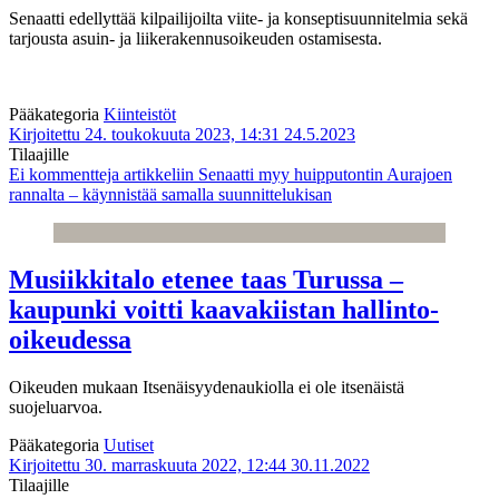
Senaatti edellyttää kilpailijoilta viite- ja konseptisuunnitelmia sekä
tarjousta asuin- ja liikerakennusoikeuden ostamisesta.
Pääkategoria
Kiinteistöt
Kirjoitettu 24. toukokuuta 2023, 14:31
24.5.2023
Tilaajille
Ei kommentteja
artikkeliin Senaatti myy huipputontin Aurajoen
rannalta – käynnistää samalla suunnittelukisan
Musiikkitalo etenee taas Turussa –
kaupunki voitti kaavakiistan hallinto-
oikeudessa
Oikeuden mukaan Itsenäisyydenaukiolla ei ole itsenäistä
suojeluarvoa.
Pääkategoria
Uutiset
Kirjoitettu 30. marraskuuta 2022, 12:44
30.11.2022
Tilaajille