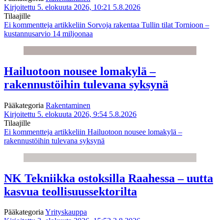
Kirjoitettu 5. elokuuta 2026, 10:21
5.8.2026
Tilaajille
Ei kommentteja
artikkeliin Sorvoja rakentaa Tullin tilat Tornioon –
kustannusarvio 14 miljoonaa
Hailuotoon nousee lomakylä –
rakennustöihin tulevana syksynä
Pääkategoria
Rakentaminen
Kirjoitettu 5. elokuuta 2026, 9:54
5.8.2026
Tilaajille
Ei kommentteja
artikkeliin Hailuotoon nousee lomakylä –
rakennustöihin tulevana syksynä
NK Tekniikka ostoksilla Raahessa – uutta
kasvua teollisuussektorilta
Pääkategoria
Yrityskauppa