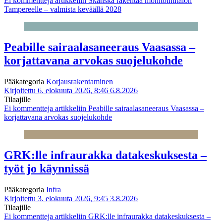
Ei kommentteja
artikkeliin Skanska rakentaa monitoimitalon
Tampereelle – valmista keväällä 2028
Peabille sairaalasaneeraus Vaasassa –
korjattavana arvokas suojelukohde
Pääkategoria
Korjausrakentaminen
Kirjoitettu 6. elokuuta 2026, 8:46
6.8.2026
Tilaajille
Ei kommentteja
artikkeliin Peabille sairaalasaneeraus Vaasassa –
korjattavana arvokas suojelukohde
GRK:lle infraurakka datakeskuksesta –
työt jo käynnissä
Pääkategoria
Infra
Kirjoitettu 3. elokuuta 2026, 9:45
3.8.2026
Tilaajille
Ei kommentteja
artikkeliin GRK:lle infraurakka datakeskuksesta –