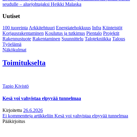
seudulle – aluejohtajaksi Heikki Malaska
Uutiset
100 tuoreinta
Arkkitehtuuri
Energiatehokkuus
Infra
Kiinteistöt
Korjausrakentaminen
Koulutus ja tutkimus
Pientalo
Projektit
Rakennustuote
Rakentaminen
Suunnittelu
Talotekniikka
Talous
Työelämä
Näkökulmat
Toimitukselta
Tapio Kivistö
Kesä voi vahvistaa elpyvää tunnelmaa
Kirjoitettu
26.6.2026
Ei kommentteja
artikkeliin Kesä voi vahvistaa elpyvää tunnelmaa
Pääkirjoitus