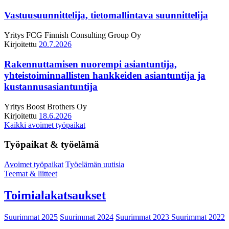
Vastuusuunnittelija, tietomallintava suunnittelija
Yritys
FCG Finnish Consulting Group Oy
Kirjoitettu
20.7.2026
Rakennuttamisen nuorempi asiantuntija,
yhteistoiminnallisten hankkeiden asiantuntija ja
kustannusasiantuntija
Yritys
Boost Brothers Oy
Kirjoitettu
18.6.2026
Kaikki avoimet työpaikat
Työpaikat & työelämä
Avoimet työpaikat
Työelämän uutisia
Teemat & liitteet
Toimialakatsaukset
Suurimmat 2025
Suurimmat 2024
Suurimmat 2023
Suurimmat 2022