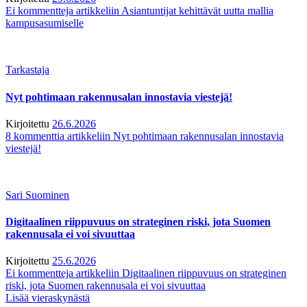
Ei kommentteja
artikkeliin Asiantuntijat kehittävät uutta mallia
kampusasumiselle
Tarkastaja
Nyt pohtimaan rakennusalan innostavia viestejä!
Kirjoitettu
26.6.2026
8 kommenttia
artikkeliin Nyt pohtimaan rakennusalan innostavia
viestejä!
Sari Suominen
Digitaalinen riippuvuus on strateginen riski, jota Suomen
rakennusala ei voi sivuuttaa
Kirjoitettu
25.6.2026
Ei kommentteja
artikkeliin Digitaalinen riippuvuus on strateginen
riski, jota Suomen rakennusala ei voi sivuuttaa
Lisää vieraskynästä