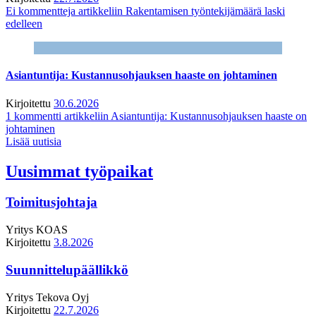
Ei kommentteja
artikkeliin Rakentamisen työntekijämäärä laski
edelleen
Asiantuntija: Kustannusohjauksen haaste on johtaminen
Kirjoitettu
30.6.2026
1 kommentti
artikkeliin Asiantuntija: Kustannusohjauksen haaste on
johtaminen
Lisää uutisia
Uusimmat työpaikat
Toimitusjohtaja
Yritys
KOAS
Kirjoitettu
3.8.2026
Suunnittelupäällikkö
Yritys
Tekova Oyj
Kirjoitettu
22.7.2026