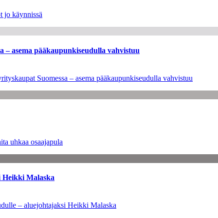
t jo käynnissä
ssa – asema pääkaupunkiseudulla vahvistuu
en yrityskaupat Suomessa – asema pääkaupunkiseudulla vahvistuu
ita uhkaa osaajapula
i Heikki Malaska
dulle – aluejohtajaksi Heikki Malaska