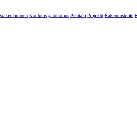
srakentaminen
Koulutus ja tutkimus
Pientalo
Projektit
Rakennustuote
R