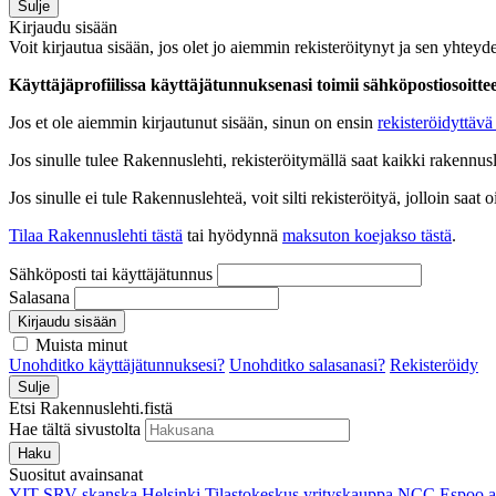
Sulje
Kirjaudu sisään
Voit kirjautua sisään, jos olet jo aiemmin rekisteröitynyt ja sen yhteyde
Käyttäjäprofiilissa käyttäjätunnuksenasi toimii sähköpostiosoittees
Jos et ole aiemmin kirjautunut sisään, sinun on ensin
rekisteröidyttävä 
Jos sinulle tulee Rakennuslehti, rekisteröitymällä saat kaikki rakennusle
Jos sinulle ei tule Rakennuslehteä, voit silti rekisteröityä, jolloin sa
Tilaa Rakennuslehti tästä
tai hyödynnä
maksuton koejakso tästä
.
Sähköposti tai käyttäjätunnus
Salasana
Kirjaudu sisään
Muista minut
Unohditko käyttäjätunnuksesi?
Unohditko salasanasi?
Rekisteröidy
Sulje
Etsi Rakennuslehti.fistä
Hae tältä sivustolta
Haku
Suositut avainsanat
YIT
SRV
skanska
Helsinki
Tilastokeskus
yrityskauppa
NCC
Espoo