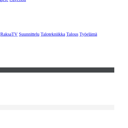
RaksaTV
Suunnittelu
Talotekniikka
Talous
Työelämä