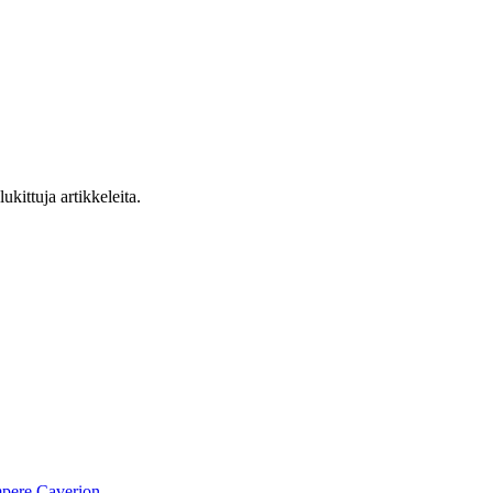
ukittuja artikkeleita.
pere
Caverion