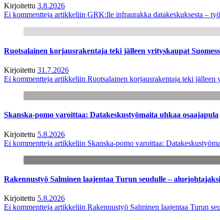
Kirjoitettu
3.8.2026
Ei kommentteja
artikkeliin GRK:lle infraurakka datakeskuksesta – työ
Ruotsalainen korjausrakentaja teki jälleen yrityskaupat Suome
Kirjoitettu
31.7.2026
Ei kommentteja
artikkeliin Ruotsalainen korjausrakentaja teki jälle
Skanska-pomo varoittaa: Datakeskustyömaita uhkaa osaajapula
Kirjoitettu
5.8.2026
Ei kommentteja
artikkeliin Skanska-pomo varoittaa: Datakeskustyöma
Rakennustyö Salminen laajentaa Turun seudulle – aluejohtajaks
Kirjoitettu
5.8.2026
Ei kommentteja
artikkeliin Rakennustyö Salminen laajentaa Turun seu