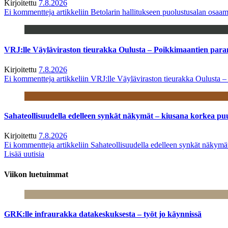
Kirjoitettu
7.8.2026
Ei kommentteja
artikkeliin Betolarin hallitukseen puolustusalan osa
VRJ:lle Väyläviraston tieurakka Oulusta – Poikkimaantien par
Kirjoitettu
7.8.2026
Ei kommentteja
artikkeliin VRJ:lle Väyläviraston tieurakka Oulusta 
Sahateollisuudella edelleen synkät näkymät – kiusana korkea pu
Kirjoitettu
7.8.2026
Ei kommentteja
artikkeliin Sahateollisuudella edelleen synkät näkym
Lisää uutisia
Viikon luetuimmat
GRK:lle infraurakka datakeskuksesta – työt jo käynnissä