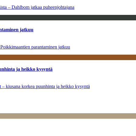
amista – Dahlbom jatkaa puheenjohtajana
antaminen jatkuu
– Poikkimaantien parantaminen jatkuu
unhinta ja heikko kysyntä
ät – kiusana korkea puunhinta ja heikko kysyntä