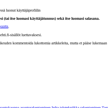
ssä luonut käyttäjäprofiilin
i (tai itse luomasi käyttäjätunnus) sekä itse luomasi salasana.
täällä
.
hti.fi-sisällöt luettavaksesi.
at oikeuden kommentoida lukottomia artikkeleita, mutta et pääse lukemaan l
asuntokauppa
asuntorakentaminen
Infra
talotekniikka
rakentaminen
Tam