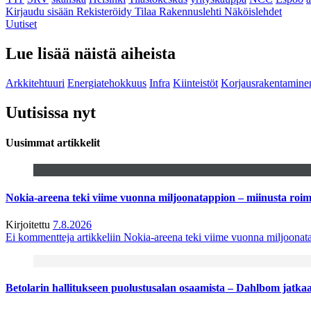
Kirjaudu sisään
Rekisteröidy
Tilaa Rakennuslehti
Näköislehdet
Uutiset
Lue lisää näistä aiheista
Arkkitehtuuri
Energiatehokkuus
Infra
Kiinteistöt
Korjausrakentamine
Uutisissa nyt
Uusimmat artikkelit
Nokia-areena teki viime vuonna miljoonatappion – miinusta ro
Kirjoitettu
7.8.2026
Ei kommentteja
artikkeliin Nokia-areena teki viime vuonna miljoona
Betolarin hallitukseen puolustusalan osaamista – Dahlbom jatk