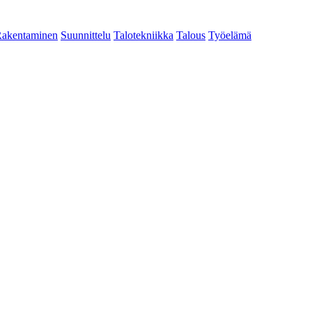
akentaminen
Suunnittelu
Talotekniikka
Talous
Työelämä