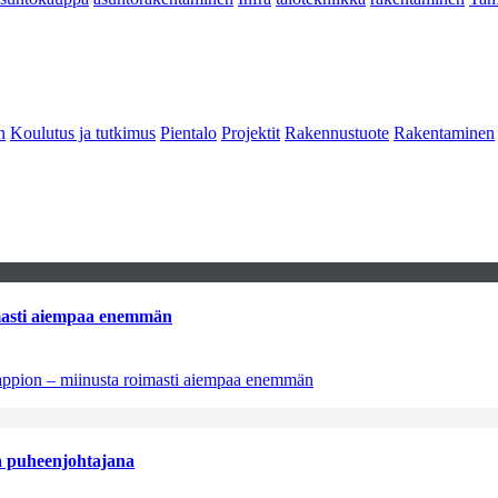
n
Koulutus ja tutkimus
Pientalo
Projektit
Rakennustuote
Rakentaminen
imasti aiempaa enemmän
tappion – miinusta roimasti aiempaa enemmän
aa puheenjohtajana