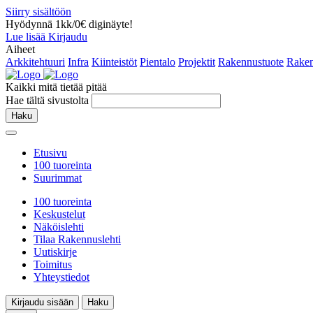
Siirry sisältöön
Hyödynnä 1kk/0€ diginäyte!
Lue lisää
Kirjaudu
Aiheet
Arkkitehtuuri
Infra
Kiinteistöt
Pientalo
Projektit
Rakennustuote
Raken
Kaikki mitä tietää pitää
Hae tältä sivustolta
Haku
Etusivu
100 tuoreinta
Suurimmat
100 tuoreinta
Keskustelut
Näköislehti
Tilaa Rakennuslehti
Uutiskirje
Toimitus
Yhteystiedot
Kirjaudu sisään
Haku