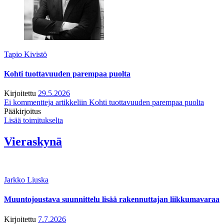
Tapio Kivistö
Kohti tuottavuuden parempaa puolta
Kirjoitettu
29.5.2026
Ei kommentteja
artikkeliin Kohti tuottavuuden parempaa puolta
Pääkirjoitus
Lisää toimitukselta
Vieraskynä
Jarkko Liuska
Muuntojoustava suunnittelu lisää rakennuttajan liikkumavaraa
Kirjoitettu
7.7.2026