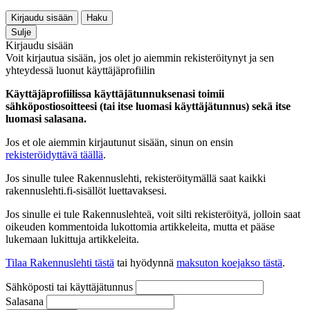
Kirjaudu sisään
Haku
Sulje
Kirjaudu sisään
Voit kirjautua sisään, jos olet jo aiemmin rekisteröitynyt ja sen
yhteydessä luonut käyttäjäprofiilin
Käyttäjäprofiilissa käyttäjätunnuksenasi toimii
sähköpostiosoitteesi (tai itse luomasi käyttäjätunnus) sekä itse
luomasi salasana.
Jos et ole aiemmin kirjautunut sisään, sinun on ensin
rekisteröidyttävä täällä
.
Jos sinulle tulee Rakennuslehti, rekisteröitymällä saat kaikki
rakennuslehti.fi-sisällöt luettavaksesi.
Jos sinulle ei tule Rakennuslehteä, voit silti rekisteröityä, jolloin saat
oikeuden kommentoida lukottomia artikkeleita, mutta et pääse
lukemaan lukittuja artikkeleita.
Tilaa Rakennuslehti tästä
tai hyödynnä
maksuton koejakso tästä
.
Sähköposti tai käyttäjätunnus
Salasana