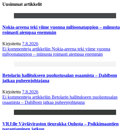
Uusimmat artikkelit
Nokia-areena teki viime vuonna miljoonatappion – miinusta
roimasti aiempaa enemmän
Kirjoitettu
7.8.2026
Ei kommentteja
artikkeliin Nokia-areena teki viime vuonna
miljoonatappion – miinusta roimasti aiempaa enemmän
Betolarin hallitukseen puolustusalan osaamista – Dahlbom
jatkaa puheenjohtajana
Kirjoitettu
7.8.2026
Ei kommentteja
artikkeliin Betolarin hallitukseen puolustusalan
osaamista – Dahlbom jatkaa puheenjohtajana
VRJ:lle Väyläviraston tieurakka Oulusta – Poikkimaantien
parantaminen jatkuu