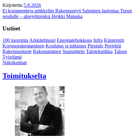
Kirjoitettu
5.8.2026
Ei kommentteja
artikkeliin Rakennustyö Salminen laajentaa Turun
seudulle – aluejohtajaksi Heikki Malaska
Uutiset
100 tuoreinta
Arkkitehtuuri
Energiatehokkuus
Infra
Kiinteistöt
Korjausrakentaminen
Koulutus ja tutkimus
Pientalo
Projektit
Rakennustuote
Rakentaminen
Suunnittelu
Talotekniikka
Talous
Työelämä
Näkökulmat
Toimitukselta