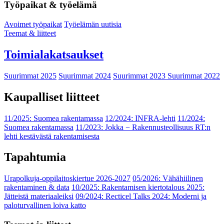
Työpaikat & työelämä
Avoimet työpaikat
Työelämän uutisia
Teemat & liitteet
Toimialakatsaukset
Suurimmat 2025
Suurimmat 2024
Suurimmat 2023
Suurimmat 2022
Kaupalliset liitteet
11/2025: Suomea rakentamassa
12/2024: INFRA-lehti
11/2024:
Suomea rakentamassa
11/2023: Jokka − Rakennusteollisuus RT:n
lehti kestävästä rakentamisesta
Tapahtumia
Urapolkuja-oppilaitoskiertue 2026-2027
05/2026: Vähähiilinen
rakentaminen & data
10/2025: Rakentamisen kiertotalous 2025:
Jätteistä materiaaleiksi
09/2024: Recticel Talks 2024: Moderni ja
paloturvallinen loiva katto