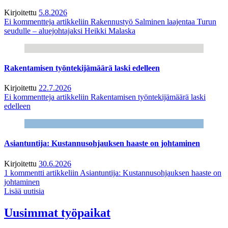
Kirjoitettu
5.8.2026
Ei kommentteja
artikkeliin Rakennustyö Salminen laajentaa Turun
seudulle – aluejohtajaksi Heikki Malaska
Rakentamisen työntekijämäärä laski edelleen
Kirjoitettu
22.7.2026
Ei kommentteja
artikkeliin Rakentamisen työntekijämäärä laski
edelleen
Asiantuntija: Kustannusohjauksen haaste on johtaminen
Kirjoitettu
30.6.2026
1 kommentti
artikkeliin Asiantuntija: Kustannusohjauksen haaste on
johtaminen
Lisää uutisia
Uusimmat työpaikat