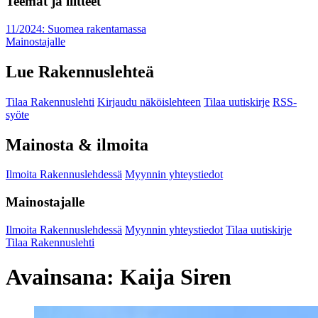
Teemat ja liitteet
11/2024: Suomea rakentamassa
Mainostajalle
Lue Rakennuslehteä
Tilaa Rakennuslehti
Kirjaudu näköislehteen
Tilaa uutiskirje
RSS-
syöte
Mainosta & ilmoita
Ilmoita Rakennuslehdessä
Myynnin yhteystiedot
Mainostajalle
Ilmoita Rakennuslehdessä
Myynnin yhteystiedot
Tilaa uutiskirje
Tilaa Rakennuslehti
Avainsana:
Kaija Siren