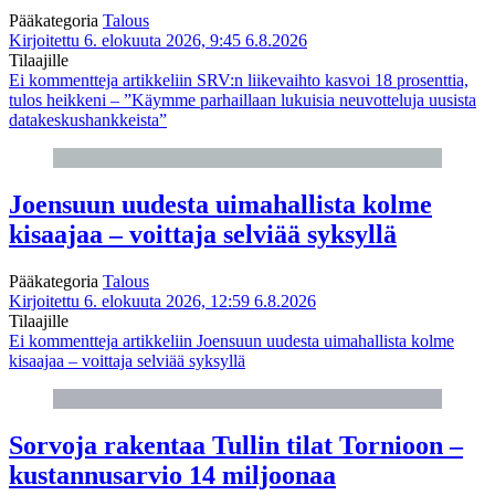
Pääkategoria
Talous
Kirjoitettu 6. elokuuta 2026, 9:45
6.8.2026
Tilaajille
Ei kommentteja
artikkeliin SRV:n liikevaihto kasvoi 18 prosenttia,
tulos heikkeni – ”Käymme parhaillaan lukuisia neuvotteluja uusista
datakeskushankkeista”
Joensuun uudesta uimahallista kolme
kisaajaa – voittaja selviää syksyllä
Pääkategoria
Talous
Kirjoitettu 6. elokuuta 2026, 12:59
6.8.2026
Tilaajille
Ei kommentteja
artikkeliin Joensuun uudesta uimahallista kolme
kisaajaa – voittaja selviää syksyllä
Sorvoja rakentaa Tullin tilat Tornioon –
kustannusarvio 14 miljoonaa