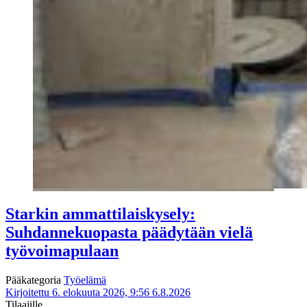
Starkin ammattilaiskysely:
Suhdannekuopasta päädytään vielä
työvoimapulaan
Pääkategoria
Työelämä
Kirjoitettu 6. elokuuta 2026, 9:56
6.8.2026
Tilaajille