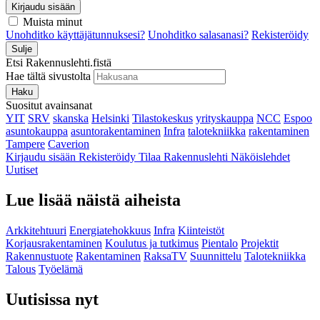
Kirjaudu sisään
Muista minut
Unohditko käyttäjätunnuksesi?
Unohditko salasanasi?
Rekisteröidy
Sulje
Etsi Rakennuslehti.fistä
Hae tältä sivustolta
Haku
Suositut avainsanat
YIT
SRV
skanska
Helsinki
Tilastokeskus
yrityskauppa
NCC
Espoo
asuntokauppa
asuntorakentaminen
Infra
talotekniikka
rakentaminen
Tampere
Caverion
Kirjaudu sisään
Rekisteröidy
Tilaa Rakennuslehti
Näköislehdet
Uutiset
Lue lisää näistä aiheista
Arkkitehtuuri
Energiatehokkuus
Infra
Kiinteistöt
Korjausrakentaminen
Koulutus ja tutkimus
Pientalo
Projektit
Rakennustuote
Rakentaminen
RaksaTV
Suunnittelu
Talotekniikka
Talous
Työelämä
Uutisissa nyt