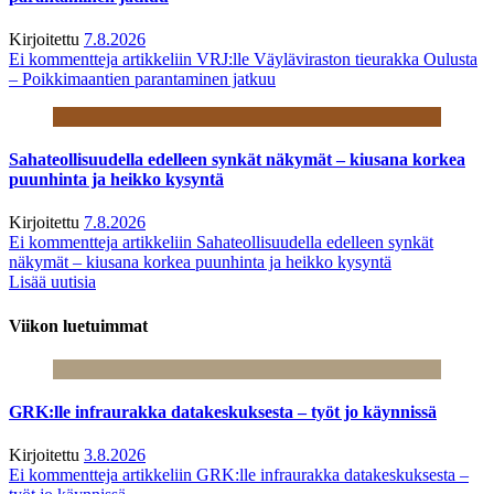
Kirjoitettu
7.8.2026
Ei kommentteja
artikkeliin VRJ:lle Väyläviraston tieurakka Oulusta
– Poikkimaantien parantaminen jatkuu
Sahateollisuudella edelleen synkät näkymät – kiusana korkea
puunhinta ja heikko kysyntä
Kirjoitettu
7.8.2026
Ei kommentteja
artikkeliin Sahateollisuudella edelleen synkät
näkymät – kiusana korkea puunhinta ja heikko kysyntä
Lisää uutisia
Viikon luetuimmat
GRK:lle infraurakka datakeskuksesta – työt jo käynnissä
Kirjoitettu
3.8.2026
Ei kommentteja
artikkeliin GRK:lle infraurakka datakeskuksesta –