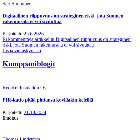
Sari Suominen
Digitaalinen riippuvuus on strateginen riski, jota Suomen
rakennusala ei voi sivuuttaa
Kirjoitettu
25.6.2026
Ei kommentteja
artikkeliin Digitaalinen riippuvuus on strateginen
riski, jota Suomen rakennusala ei voi sivuuttaa
Lisää vieraskynästä
Kumppaniblogit
Recticel Insulation Oy
PIR-katto pitää pintansa kovillakin keleillä
Kirjoitettu
21.10.2024
Ilmoitus
Thomas Lindstrom