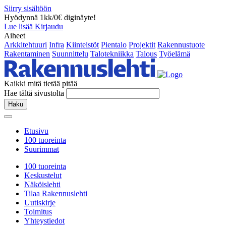
Siirry sisältöön
Hyödynnä 1kk/0€ diginäyte!
Lue lisää
Kirjaudu
Aiheet
Arkkitehtuuri
Infra
Kiinteistöt
Pientalo
Projektit
Rakennustuote
Rakentaminen
Suunnittelu
Talotekniikka
Talous
Työelämä
Kaikki mitä tietää pitää
Hae tältä sivustolta
Haku
Etusivu
100 tuoreinta
Suurimmat
100 tuoreinta
Keskustelut
Näköislehti
Tilaa Rakennuslehti
Uutiskirje
Toimitus
Yhteystiedot