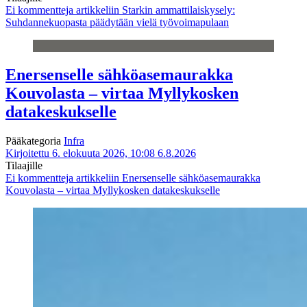
Ei kommentteja
artikkeliin Starkin ammattilaiskysely:
Suhdannekuopasta päädytään vielä työvoimapulaan
Enersenselle sähköasemaurakka
Kouvolasta – virtaa Myllykosken
datakeskukselle
Pääkategoria
Infra
Kirjoitettu 6. elokuuta 2026, 10:08
6.8.2026
Tilaajille
Ei kommentteja
artikkeliin Enersenselle sähköasemaurakka
Kouvolasta – virtaa Myllykosken datakeskukselle