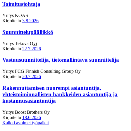
Toimitusjohtaja
Yritys
KOAS
Kirjoitettu
3.8.2026
Suunnittelupäällikkö
Yritys
Tekova Oyj
Kirjoitettu
22.7.2026
Vastuusuunnittelija, tietomallintava suunnittelija
Yritys
FCG Finnish Consulting Group Oy
Kirjoitettu
20.7.2026
Rakennuttamisen nuorempi asiantuntija,
yhteistoiminnallisten hankkeiden asiantuntija ja
kustannusasiantuntija
Yritys
Boost Brothers Oy
Kirjoitettu
18.6.2026
Kaikki avoimet työpaikat