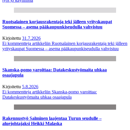
työt jo käynnissä
Ruotsalainen korjausrakentaja teki jälleen yrityskaupat
Suomessa – asema pääkaupunkiseudulla vahvistuu
Kirjoitettu
31.7.2026
Ei kommentteja
artikkeliin Ruotsalainen korjausrakentaja teki jälleen
yrityskaupat Suomessa – asema pääkaupunkiseudulla vahvistuu
Skanska-pomo varoittaa: Datakeskustyömaita uhkaa
osaajapula
Kirjoitettu
5.8.2026
Ei kommentteja
artikkeliin Skanska-pomo varoittaa:
Datakeskustyömaita uhkaa osaajapula
Rakennustyö Salminen laajentaa Turun seudulle –
aluejohtajaksi Heikki Malaska