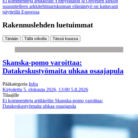
Ei kommentteja
artikkeliin Ympyrätalon ja Oriveden kirkon
suunnitelleen arkkitehtipariskunnan elämäntyö on kattavasti
näytteillä Espoossa
Rakennuslehden luetuimmat
Tänään
Tällä viikolla
Tässä kuussa
Skanska-pomo varoittaa:
Datakeskustyömaita uhkaa osaajapula
Pääkategoria
Infra
Kirjoitettu 5. elokuuta 2026, 13:00
5.8.2026
Tilaajille
Ei kommentteja
artikkeliin Skanska-pomo varoittaa:
Datakeskustyömaita uhkaa osaajapula