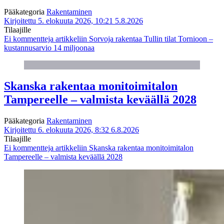
Pääkategoria
Rakentaminen
Kirjoitettu 5. elokuuta 2026, 10:21
5.8.2026
Tilaajille
Ei kommentteja
artikkeliin Sorvoja rakentaa Tullin tilat Tornioon –
kustannusarvio 14 miljoonaa
Skanska rakentaa monitoimitalon
Tampereelle – valmista keväällä 2028
Pääkategoria
Rakentaminen
Kirjoitettu 6. elokuuta 2026, 8:32
6.8.2026
Tilaajille
Ei kommentteja
artikkeliin Skanska rakentaa monitoimitalon
Tampereelle – valmista keväällä 2028