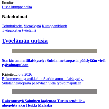
Ilmoitus
Lisää kumppaneilta
Näkökulmat
Toimitukselta
Vieraskynä
Kumppaniblogit
Työpaikat & työelämä
Työelämän uutisia
Starkin ammattilaiskysely: Suhdannekuopasta päädytään vielä
työvoimapulaan
Kirjoitettu
6.8.2026
Ei kommentteja
artikkeliin Starkin ammattilaiskysely:
Suhdannekuopasta päädytään vielä työvoimapulaan
Rakennustyö Salminen laajentaa Turun seudulle –
aluejohtajaksi Heikki Malaska