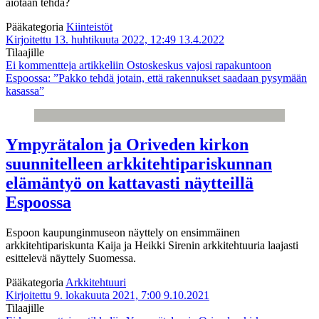
aiotaan tehdä?
Pääkategoria
Kiinteistöt
Kirjoitettu 13. huhtikuuta 2022, 12:49
13.4.2022
Tilaajille
Ei kommentteja
artikkeliin Ostoskeskus vajosi rapakuntoon
Espoossa: ”Pakko tehdä jotain, että rakennukset saadaan pysymään
kasassa”
Ympyrätalon ja Oriveden kirkon
suunnitelleen arkkitehtipariskunnan
elämäntyö on kattavasti näytteillä
Espoossa
Espoon kaupunginmuseon näyttely on ensimmäinen
arkkitehtipariskunta Kaija ja Heikki Sirenin arkkitehtuuria laajasti
esittelevä näyttely Suomessa.
Pääkategoria
Arkkitehtuuri
Kirjoitettu 9. lokakuuta 2021, 7:00
9.10.2021
Tilaajille